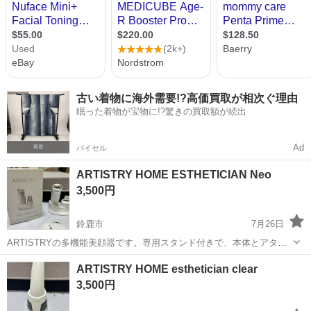
古い着物に海外需要!?高価買取が相次ぐ理由
眠った着物が宝物に!?驚きの買取額が続出
Ad
バイセル
ARTISTRY HOME ESTHETICIAN Neo
3,500円
鈴鹿市
7月26日
ARTISTRYの多機能美顔器です。専用スタンド付きで、本体とアタッ
チメントをまとめて収納・管理できます。 - ブランド: ARTISTRY - 製
三重
鈴鹿市
美容家電
スタンド
ARTISTRY HOME esthetician clear
品名: HOME ESTHETICIAN Neo - 付属品: 専...
3,500円