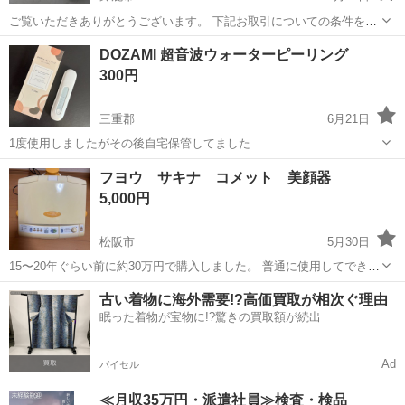
ご覧いただきありがとうございます。 下記お取引についての条件をよ
くご覧いただいき ご都合の付く日時のご連絡をお願いします。 【お取
三重
鈴鹿市
美容家電
会社
DOZAMI 超音波ウォーターピーリング
引についての条件】 仕事の合間に会社でジモティーをしておりますの
300円
で、 商品は会社...
三重郡
6月21日
1度使用しましたがその後自宅保管してました
三重
三重郡
美容家電
フヨウ サキナ コメット 美顔器
5,000円
松阪市
5月30日
15〜20年ぐらい前に約30万円で購入しました。 普通に使用してできる
子傷や汚れ、経年劣化による色あせ等ありますが、動作確認済みで
三重
松阪市
美容家電
サキナ
古い着物に海外需要!?高価買取が相次ぐ理由
す。 喫煙者はいませんが、猫を飼っているので毛がついてしまう可能
眠った着物が宝物に!?驚きの買取額が続出
性があります。
Ad
バイセル
≪月収35万円・派遣社員≫検査・検品