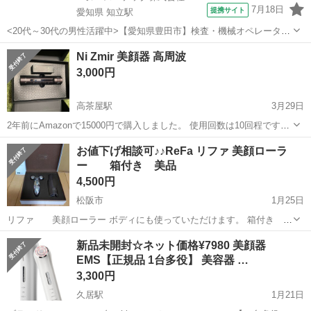
7月18日
提携サイト
愛知県 知立駅
<20代～30代の男性活躍中>【愛知県豊田市】検査・機械オペレーター
／交替制／月収36.2万円以上可能！／ngy144-99 仕事概要 仕事概要 安
愛知
豊田市
知立駅
その他
Ni Zmir 美顔器 高周波
心の研修あり！ ー・ー・ー・ー・ー・ー 毎週火曜/金曜 入社チャン
3,000円
ス！ ■...
高茶屋駅
3月29日
2年前にAmazonで15000円で購入しました。 使用回数は10回程です。
説明書、充電器全て揃っています！ 仕事の都合で日中は連絡が遅くな
三重
津市
高茶屋駅
美容家電
美顔器
お値下げ相談可♪♪ReFa リファ 美顔ローラ
る事が多いかと思いますがなるべく早くお返事させて頂きます。 よろ
ー 箱付き 美品
しくお願いします。
4,500円
松阪市
1月25日
リファ 美顔ローラー ボディにも使っていただけます。 箱付き
専用袋は未使用です。 美品です。 大幅なお値下げは難しいかもしれま
三重
松阪市
美容家電
リファ
新品未開封☆ネット価格¥7980 美顔器
せんがお値下げの相談します(о´∀`о)
EMS【正規品 1台多役】 美容器 …
3,300円
久居駅
1月21日