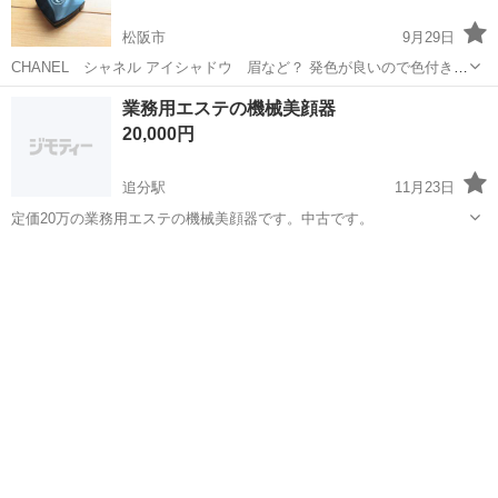
松阪市
9月29日
CHANEL シャネル アイシャドウ 眉など？ 発色が良いので色付き良
いです♪ ブラシは付いていません。
三重
松阪市
美容家電
CHANEL
業務用エステの機械美顔器
20,000円
追分駅
11月23日
定価20万の業務用エステの機械美顔器です。中古です。
三重
四日市市
追分駅
美容家電
美顔器