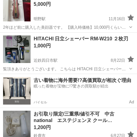
5,000円
明野駅
11月16日
2年ほど前に購入した美顔器です。 【購入時価格】10,000円くらい
【状態】新品未使用 【アピールポイント】プレゼントで買いました
三重
伊勢市
明野駅
美容家電
美顔器
HITACHI 日立シェーバー RM-W210 ２枚刃
が、同じようなものを持ってたので、未使用です。 【希望取引場所】
1,000円
伊勢市村松町 食遊人駐車場...
近鉄四日市駅
8月22日
覧頂きありがとうございます。 こちらは HITACHI 日立シェーバー
RM-W210 ２枚刃 電源入ります。 喫煙者無し。ペット無し。 どうぞよ
三重
四日市市
近鉄四日市駅
美容家電
シェーバー
古い着物に海外需要!?高価買取が相次ぐ理由
ろしくお願いいたします。
眠った着物が宝物に!?驚きの買取額が続出
Ad
バイセル
お引取り限定/三重県/値引不可 中古
national エステジェンヌ クール…
1,200円
鈴鹿市
6月27日