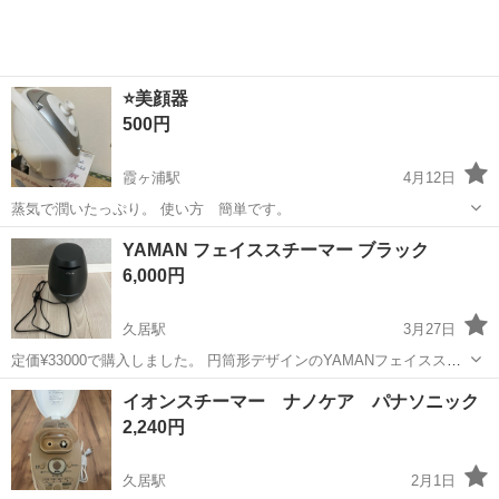
⭐️美顔器
500円
霞ヶ浦駅
4月12日
蒸気で潤いたっぷり。 使い方 簡単です。
三重
四日市市
霞ヶ浦駅
美容家電
美顔器
YAMAN フェイススチーマー ブラック
6,000円
久居駅
3月27日
定価¥33000で購入しました。 円筒形デザインのYAMANフェイススチ
ーマー、スチーム機能と複数の設定が可能。 - ブランド: YAMAN - カ
三重
津市
久居駅
美容家電
YAMAN
イオンスチーマー ナノケア パナソニック
ラー: ブラック - 機能: スチーム機能、ロング、ソフト、クールの設
2,240円
定...
久居駅
2月1日