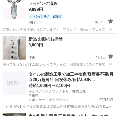
ラッピング済み
9,999円
オンライン決済
配送可
四日市市
10月11日
ご覧いただきありがとうございます♪ ・ブランド ReFa ・フェイスロ
ーラー 2021/06に高島屋でプレゼント用に購入しましたが、 使用しな
三重
四日市市
美容家電
リファ
新品 お顔のお掃除
い為、ラッピングされたまま家に保管されています。 他のフリマアプ
3,000円
リにも出品中です。
津市
4月1日
洗って落ちない汚れは吸いとってキレイに！お悩み別3つのノズルでキ
レイにすっきり吸引！ お肌汚れすっきり滑らかで化粧のりのよい素肌
三重
津市
美容家電
汚れ
タイルの製造工場で加工や検査/履歴書不要/月
へ 型番：BM-12397 特徴：お悩み別３つのノズルでキレイにすっきり
収29万超可/土日祝休み/日払いOK…
吸引 セット...
時給1,600円～2,100円
キャリアリンクファクトリー株式会社
三重県
スポンサー：求人ボックス
07月31日
【仕事内容】タイルの製造工場で加工や検査/履歴書不要/月収29万超
可/土日祝休み/日払いOK/即日スタートOK <給与> 時給1600円～2100
アルバイト・パート