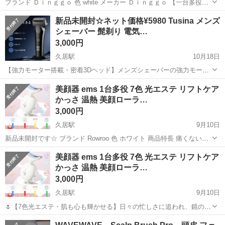
ブランド Ｄｉｎｇｇｏ 色 white メーカー Ｄｉｎｇｇｏ 【一台多役！
自宅で本格エステ】2023年新モデルRF美顔器、使いやすいシンプルな
三重
津市
久居駅
美容家電
EMS
新品未開封☆ネット価格¥5980 Tusina メンズ
本格機能を多数搭載し、様々な肌悩みに対応。RF機能、EMS機能、温
シェーバー 髭剃り 電気…
熱、振動...
3,000円
久居駅
10月18日
【強力モーター搭載・密着3Dヘッド】メンズシェーバーの強力モータ
ーを採用しており、高速でパワーが強く多くのヒゲををまとめて剃
三重
津市
久居駅
美容家電
シェーバー
美顔器 ems 1台多役 7色 光エステ リフトケア
れ、根元からしっか深剃りができます。抜群な切れ味で毛を引っ張る
かっさ 温熱 美顔ローラ…
ことの心配もなく、優しく髭を剃ることは...
3,000円
久居駅
9月10日
新品未開封です☆ ブランド Rowroo 色 ホワイト 商品特長 痛くない高
周波EMS｜7つ光で効果一括｜3段振動で汚れ落とし強化｜3段恒温で
三重
津市
久居駅
美容家電
美顔器
美顔器 ems 1台多役 7色 光エステ リフトケア
効率的浸透 UPC 786016503970 メーカー Rowroo ...
かっさ 温熱 美顔ローラ…
3,000円
久居駅
9月10日
🌷【7色光エステ・肌も心も輝かせる】日々の忙しさに追われ、鏡の中
の自分と向き合うひと時が減っていませんか？毎日たった3分のケア
三重
津市
久居駅
美容家電
美顔器