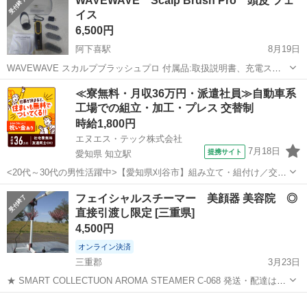
WAVEWAVE Scalp Brush Pro 頭皮 フェ
で、気がつけば本来の美しさを取り戻します。この美顔器は、●7種類
イス
光●高周波振動汚れ落とし、●3段恒...
6,500円
阿下喜駅
8月19日
WAVEWAVE スカルプブラッシュプロ 付属品:取扱説明書、充電スタ
ンド、ACアダプター、ケーブル、ブラシ、スポイト、アタッチメント
三重
いなべ市
阿下喜駅
美容家電
頭皮
≪寮無料・月収36万円・派遣社員≫自動車系
3個、ポーチ。 目立つ傷や汚れの無いとても綺麗な商品になります。 1
工場での組立・加工・プレス 交替制
度試しに使いその後一...
時給1,800円
エヌエス・テック株式会社
7月18日
提携サイト
愛知県 知立駅
<20代～30代の男性活躍中>【愛知県刈谷市】組み立て・組付け／交替
制／月収36.2万円以上可能！／ngy143-99 仕事概要 仕事概要 困った時
愛知
刈谷市
知立駅
その他
フェイシャルスチーマー 美顔器 美容院 ◎
／トラブル時のサポートも万全 ー・ー・ー・ー・ー・ー 毎週火曜/金
直接引渡し限定 [三重県]
曜 入社...
4,500円
オンライン決済
三重郡
3月23日
★ SMART COLLECTUON AROMA STEAMER C-068 発送・配達は致
しません。 中古品です。程度良好。 美容院で使っていた本格タイプ。
三重
三重郡
美容家電
フェイシャルスチーマー