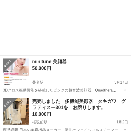
minitune 美顔器
50,000円
桑名駅
3月17日
3Dクロス振動機能を搭載したピンクの超音波美顔器、Quadthera
MINTUNE。 - ブランド: Quadthera - モデル名: MINTUNE - 色: ピンク
三重
桑名市
桑名駅
美容家電
美顔器
完売しました 多機能美顔器 タキガワ グ
- 付属品: 充電ケーブル - 機能: 超音波美...
ラティスー301を お譲りします。
10,000円
権現前駅
1月2日
商品説明 日本の美容機器メーカー、滝川のフェイシャルスチーマー&