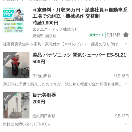
イオン導入&吸引&ブラシ洗浄の機械です。 型式名:T301-00 通常新品
三重
松阪市
権現前駅
美容家電
タキガワ
≪寮無料・月収36万円・派遣社員≫自動車系
で購入すると600,000ほどする商品ですが、かなり古くなっているの
工場での組立・機械操作 交替制
で、スチ...
時給1,800円
エヌエス・テック株式会社
7月18日
提携サイト
愛知県 知立駅
社宅費実質無料＆家具・家電付き【車体のプレス・部品の取り付け・
塗装・検査】未経験でも時給1,800円 車体のプレス・部品の取り付
愛知
刈谷市
知立駅
その他
美品 パナソニック 電気シェーバー ES-SL21
け・塗装・検査 車体のプレス・部品の取り付け・塗装・検査など、各
500円
工程に分かれて作業を担当します...
宇治山田駅
11月18日
2012年に予備で購入したのですが、試し剃り程度で合計10回も使用し
ていません。 充電はできるのですが、電池が弱っていると思われま
三重
伊勢市
宇治山田駅
美容家電
シェーバー
目元美顔器
す。 写真に写っているものが全てとなります。 よろしくお願いしま
200円
す。
近鉄四日市駅
9月12日
気軽にお問い合わせ下さい。
三重
四日市市
近鉄四日市駅
美容家電
美顔器