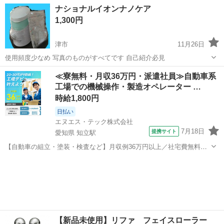
三重
伊賀市
新居駅
美容家電
イオン
ナショナルイオンナノケア
明書あり。 ノークレーム、ノーリターンでお願い致します。
1,300円
津市
11月26日
使用頻度少なめ 写真のものがすべてです 自己紹介必見
三重
津市
美容家電
サーフボード
≪寮無料・月収36万円・派遣社員≫自動車系
工場での機械操作・製造オペレーター …
時給1,800円
日払い
エヌエス・テック株式会社
7月18日
提携サイト
愛知県 知立駅
【自動車の組立・塗装・検査など】月収例36万円以上／社宅費無料／
土日休み／祝い金・特典あり／ngy144-99 仕事概要 仕事概要 安心の研
愛知
豊田市
知立駅
その他
修あり！ ー・ー・ー・ー・ー・ー 毎週火曜/金曜 入社チャンス！ ■火
曜日入社⇒前...
【新品未使用】リファ フェイスローラー