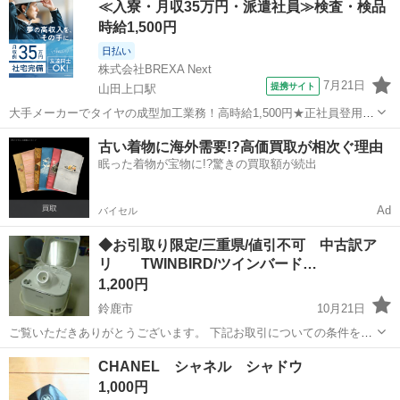
≪入寮・月収35万円・派遣社員≫検査・検品
時給1,500円
日払い
株式会社BREXA Next
7月21日
提携サイト
山田上口駅
大手メーカーでタイヤの成型加工業務！高時給1,500円★正社員登用制
度あり！ワンルーム寮完備！マイカー通勤OK！無料駐車場あり！《三
三重
伊勢市
山田上口駅
その他
古い着物に海外需要!?高価買取が相次ぐ理由
重県伊勢市》 人気の工場のお仕事 ◇タイヤの製造◇ トラック・バ
眠った着物が宝物に!?驚きの買取額が続出
ス・RV車用を中心とした...
Ad
バイセル
◆お引取り限定/三重県/値引不可 中古訳ア
リ TWINBIRD/ツインバード…
1,200円
鈴鹿市
10月21日
ご覧いただきありがとうございます。 下記お取引についての条件をよ
くご覧いただいて、ご連絡ください。 こちらはお店ではありません。
三重
鈴鹿市
美容家電
スチーマー
CHANEL シャネル シャドウ
他の商品も見たいということであれば 事前に何を見たいか ご連絡く
1,000円
ださい。倉庫から出...