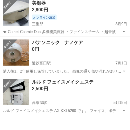
美顔器
2,800円
オンライン決済
三重郡
8月9日
★ Comet Cosmic Duo 多機能美顔器 ・ファインスチーム ・超音波マ
ッサージ ・毛穴の汚れ取り ・赤外線 ・吸引 ・頭皮マッサージ ・テス
三重
三重郡
美容家電
美顔器
パナソニック ナノケア
ラー ・操作パネル ・ハンドピース ・各種アタッチ...
0円
近鉄富田駅
7月1日
購入後1、2年使用し保管していました。 画像の通り傷や汚れがありま
す。 動作確認済み 四日市市富田の自宅まで引き取りに来ていただける
三重
四日市市
近鉄富田駅
美容家電
ナノケア
ルルド フェイスメイクエステ
方よろしくお願いします。 ご都合のいい日時を記載の上ご連絡くださ
2,500円
い。
高茶屋駅
5月18日
ルルド フェイスメイクエステ AX-KXL5260 です。 フェイス、ボディ
全ての部位使えて、さらにEMS、温感RF技術を採用。 *EMS・・・微
三重
津市
高茶屋駅
美容家電
EMS
量の電流を流して筋肉を刺激 *温感RF・・・ラジオ波で体の内側から
温めて、...