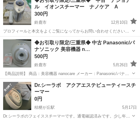
◆お引取り限定/三重県◆ 中古 ナショナ
円 <勤務地> 三重県 伊賀市 「社員を企業に派遣して終わり」ではあり
ル イオンスチーマー ナノケア A
ません/ 就業...
300円
鈴鹿市
12月10日
プロフィールと本文をよくご覧になってからお問い合わせください。
中古の商品です。外箱ありますがかなりボロボロです。 取説ありま
三重
鈴鹿市
美容家電
ナノケア
◆お引取り限定/三重県◆ 中古 Panasonic/パ
す。 ご理解の上ご連絡お願いします。 返品 返金は不可とさせていた
ナソニック 美容機器 n…
だきます。 ...
500円
鈴鹿市
5月26日
【商品説明】 商品：美容機器 nanocare メーカー：Panasonic/パナソ
ニック 型番：EH-SA41 年式：2010年製 中古の商品です。 動作は問題
三重
鈴鹿市
美容家電
美容機器
Dr.シーラボ アクアエステビューティースチ
ございません。 画像でも確認出来るかと...
ーマー
0円
桔梗が丘駅
5月17日
Dr.シーラボのフェイススチーマーです。通電確認済みです。少し年期
が入ってます。ここ2、3年使っていません。サイズは15cm X 20cm X
三重
名張市
桔梗が丘駅
美容家電
フェイススチーマー
15cmとコンパクトです。（素人採寸ご容赦ください。） ご興味ある
方、貰ってくだ...