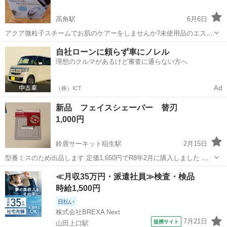
高角駅
6月6日
アクア微粒子スチームでお肌のケアーをしませんか?未使用品のエステ
スチーマーとなります。電化製品の為3Nでの取り引きでお願いしま
三重
四日市市
高角駅
美容家電
スチーマー
自社ローンに頼らず車にノレル
す。
理想のクルマがあるけど審査に通らない方へ
Ad
（株）ICT
新品 フェイスシェーバー 替刃
1,000円
鈴鹿サーキット稲生駅
2月15日
型番ミスのため出品します 定価1,650円でR8年2月に購入しました 型
番は画像をご確認ください
三重
鈴鹿市
鈴鹿サーキット稲生駅
美容家電
≪月収35万円・派遣社員≫検査・検品
シェーバー
時給1,500円
日払い
株式会社BREXA Next
7月21日
提携サイト
山田上口駅