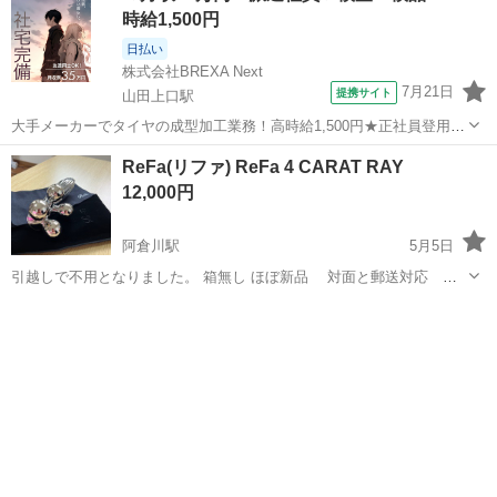
時給1,500円
日払い
株式会社BREXA Next
7月21日
提携サイト
山田上口駅
大手メーカーでタイヤの成型加工業務！高時給1,500円★正社員登用制
度あり！ワンルーム寮完備！マイカー通勤OK！無料駐車場あり！《三
三重
伊勢市
山田上口駅
その他
ReFa(リファ) ReFa 4 CARAT RAY
重県伊勢市》 人気の工場のお仕事 ◇タイヤの製造◇ トラック・バ
12,000円
ス・RV車用を中心とした...
阿倉川駅
5月5日
引越しで不用となりました。 箱無し ほぼ新品 対面と郵送対応 郵
送の場合は送料追加させていただきます。 できるだけ早くとりにきて
三重
四日市市
阿倉川駅
美容家電
リファ
くれる方を優先させていただきます。 よろしくおねがいします。