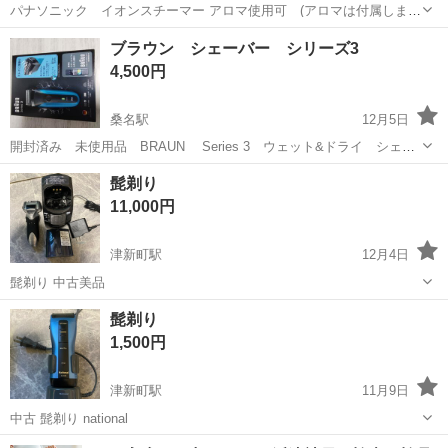
パナソニック イオンスチーマー アロマ使用可 (アロマは付属しませ
ん) メーカー／Panasonic 型番／EH-SA90 年式／2008年製 サイズ／高
三重
津市
久居駅
美容家電
ナノケア
ブラウン シェーバー シリーズ3
さ21.6×幅15.8×奥行23.1cm はじめ10回ほど使用しま...
4,500円
桑名駅
12月5日
開封済み 未使用品 BRAUN Series 3 ウェット&ドライ シェー
バークリーナーSC8000付き
三重
桑名市
桑名駅
美容家電
シェーバー
髭剃り
11,000円
津新町駅
12月4日
髭剃り 中古美品
三重
津市
津新町駅
美容家電
髭剃り
1,500円
津新町駅
11月9日
中古 髭剃り national
三重
津市
津新町駅
美容家電