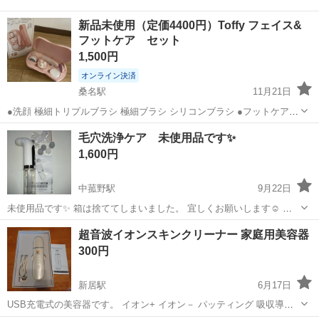
新品未使用（定価4400円）Toffy フェイス&
フットケア セット
1,500円
オンライン決済
桑名駅
11月21日
●洗顔 極細トリプルブラシ 極細ブラシ シリコンブラシ ●フットケア
金属ポリッシャー 軽石ポリッシャー
三重
桑名市
桑名駅
美容家電
フットケア
毛穴洗浄ケア 未使用品です✨
1,600円
中菰野駅
9月22日
未使用品です✨ 箱は捨ててしまいました。 宜しくお願いします☺️ 写
真映り悪くてスミマセン(・・;)
三重
三重郡
中菰野駅
美容家電
超音波イオンスキンクリーナー 家庭用美容器
300円
新居駅
6月17日
USB充電式の美容器です。 イオン+ イオン－ パッティング 吸収導入
ピーリング 引き締めモードがあります。 スクレパータイプです。 説