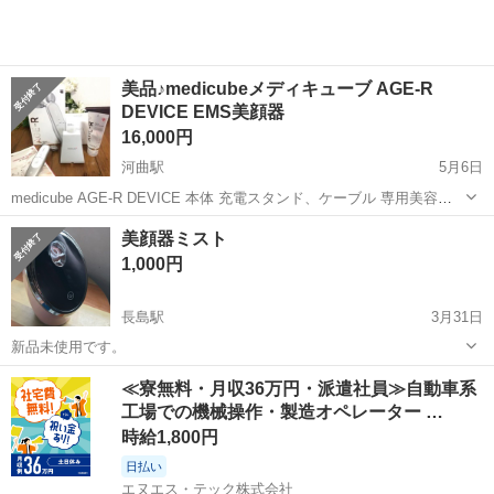
美品♪medicubeメディキューブ AGE-R
DEVICE EMS美顔器
16,000円
河曲駅
5月6日
medicube AGE-R DEVICE 本体 充電スタンド、ケーブル 専用美容液
は付属しません 公式オンラインショップで購入の商品です。 購入後
三重
鈴鹿市
河曲駅
美容家電
EMS
美顔器ミスト
1〜２回程度使用しております。 購入から1年未満ではありますが 保
1,000円
証...
長島駅
3月31日
新品未使用です。
三重
桑名市
長島駅
美容家電
美顔器
≪寮無料・月収36万円・派遣社員≫自動車系
工場での機械操作・製造オペレーター …
時給1,800円
日払い
エヌエス・テック株式会社