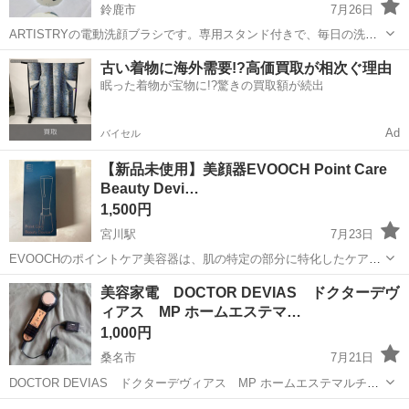
鈴鹿市
7月26日
ARTISTRYの電動洗顔ブラシです。専用スタンド付きで、毎日の洗顔
を効率的にサポートします。 - ブランド: ARTISTRY - 製品名: HOME
三重
鈴鹿市
美容家電
古い着物に海外需要!?高価買取が相次ぐ理由
ESTHETICIAN CLEAR - 付属品: 専用スタン...
眠った着物が宝物に!?驚きの買取額が続出
Ad
バイセル
【新品未使用】美顔器EVOOCH Point Care
Beauty Devi…
1,500円
宮川駅
7月23日
EVOOCHのポイントケア美容器は、肌の特定の部分に特化したケアが
可能です。 - ブランド: EVOOCH - 商品名: Point Care Beauty Device -
三重
伊勢市
宮川駅
美容家電
美顔器
美容家電 DOCTOR DEVIAS ドクターデヴ
付属品: クイックスタートガイド ご覧いただ...
ィアス MP ホームエステマ…
1,000円
桑名市
7月21日
DOCTOR DEVIAS ドクターデヴィアス MP ホームエステマルチ
美顔器 稼働品
三重
桑名市
美容家電