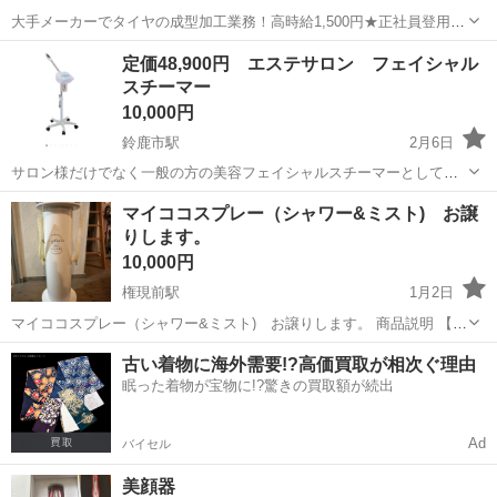
大手メーカーでタイヤの成型加工業務！高時給1,500円★正社員登用制
度あり！ワンルーム寮完備！マイカー通勤OK！無料駐車場あり！《三
三重
伊勢市
山田上口駅
その他
定価48,900円 エステサロン フェイシャル
重県伊勢市》 人気の工場のお仕事 ◇タイヤの製造◇ トラック・バ
スチーマー
ス・RV車用を中心とした...
10,000円
鈴鹿市駅
2月6日
サロン様だけでなく一般の方の美容フェイシャルスチーマーとしても
使用可能です！ 中古品のご理解のある方お願いいたします。 神経質な
三重
鈴鹿市
鈴鹿市駅
美容家電
噴霧
マイココスプレー（シャワー&ミスト) お譲
方はご遠慮ください。 精製水のみ使用 アロマを入れる箇所もござい
りします。
ますが、 アロマ等は使用して...
10,000円
権現前駅
1月2日
マイココスプレー（シャワー&ミスト) お譲りします。 商品説明 【メ
ーカー】: 株式会社アレン ケア···浸透/導入 部位···全身,顔,頭皮(スカル
三重
松阪市
権現前駅
美容家電
炭酸ガス
古い着物に海外需要!?高価買取が相次ぐ理由
プ) 購入価格は確か300,000位したと思います。 ...
眠った着物が宝物に!?驚きの買取額が続出
Ad
バイセル
美顔器