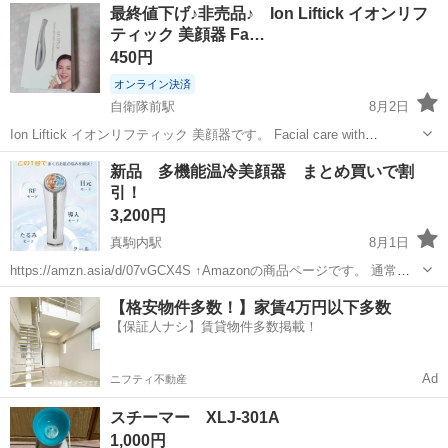
最終値下げ♪非売品♪ Ion Liftick イオンリフ
ティック 美顔器 Fa…
450円
オンライン決済
自衛隊前駅
8月2日
Ion Liftick イオンリフティック 美顔器です。 Facial care with
iontophoresisと記載されており、イオン導入によるフェイシャルケア
北海道
札幌市
自衛隊前駅
美容家電
美顔器
新品 多機能温冷美顔器 まとめ買いで割
が可能です。 箱に入った状態です。 【商品名】Ion ...
引！
3,200円
真駒内駅
8月1日
https://amzn.asia/d/07vGCX4S ↑Amazonの商品ページです。 通常価
格約12000円でした。 新品未使用品です。 受け渡し場所は南区川沿4
北海道
札幌市
真駒内駅
美容家電
美顔器
【格安物件多数！】家賃4万円以下多数
条3丁目です。 お気軽にメッセージください。よろ...
【保証人ナシ】賃貸物件多数掲載！
Ad
ニフティ不動産
スチーマー XLJ-301A
1,000円