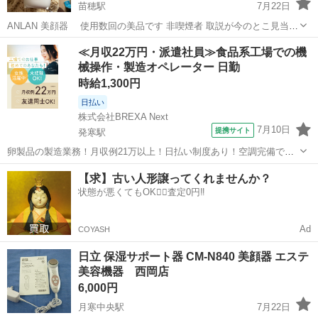
苗穂駅
7月22日
ANLAN 美顔器 使用数回の美品です 非喫煙者 取説が今のとこ見当た
りませんので 使用法わかるかた ノークレームノーリターン
北海道
札幌市
苗穂駅
美容家電
美顔器
≪月収22万円・派遣社員≫食品系工場での機
械操作・製造オペレーター 日勤
時給1,300円
日払い
株式会社BREXA Next
7月10日
提携サイト
発寒駅
卵製品の製造業務！月収例21万以上！日払い制度あり！空調完備で快
適作業★20代～50代までの男女活躍中！作業着無償貸与★マイカー通
北海道
札幌市
発寒駅
その他
【求】古い人形譲ってくれませんか？
勤OK＆無料駐車場完備！《北海道札幌市》 人気の工場のお仕事 ◇卵
状態が悪くてもOK🙆‍♀️査定0円‼️
製品の製造業務◇ 作業内...
Ad
COYASH
日立 保湿サポート器 CM-N840 美顔器 エステ
美容機器 西岡店
6,000円
月寒中央駅
7月22日