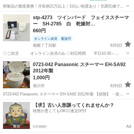
卵製品の製造業務！月収例21万以上！日払い制度あり！空調完備で快
適作業★20代～50代までの男女活躍中！作業着無償貸与★マイカー通
北海道
札幌市
発寒駅
その他
stp-4273 ツインバード フェイススチーマ
勤OK＆無料駐車場完備！《北海道札幌市》 人気の工場のお仕事 ◇卵
ー SH-2785 白 乾燥対…
製品の製造業務◇ 作業内...
660円
オンライン決済
配送可
南郷７丁目駅
8月6日
◇ご決済 オンライン決済のみ ◇対応時間 平日10:30～
17:30（土日祝休み） （その他季節休業あり） ◇引取
北海道
札幌市
南郷７丁目駅
美容家電
商品
0723-042 Panasonic スチーマー EH-SA92
対応日 15時までの注文で最短2営業日以降 （一部商
2012年製
品は予約制）...
1,000円
旭川市
8月6日
0723-042 Panasonic スチーマー EH-SA92 2012年製 【状態】 ・使用
に伴う多少のスレ、キズ、落としきれない汚れなどございます ・詳細
北海道
旭川市
美容家電
スチーマー
【求】古い人形譲ってくれませんか？
は現地でご確認ください ・お値引きは出来かねます...
状態が悪くてもOK🙆‍♀️査定0円‼️
Ad
COYASH