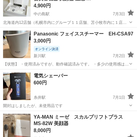
4,900円
中の島駅
7月3日
北海道内12店舗（札幌市内にグループ１１店舗、苫小牧市内に１店
舗） 総合リサイクルショップ ★ユーズドグッズマーケット★ アウト
北海道
札幌市
中の島駅
美容家電
美容機器
Panasonic フェイススチーマー EH-CSA97
レットモノハウス平岸店です。 PayPay(ペイペイ)支払い対応！ -------
3,000円
-...
オンライン決済
新川駅
7月2日
【状態】 ・使用済みですが、動作確認済みです。 ・多少の使用感はあ
りますが、問題なくお使いいただけます。 【付属品】 ・本体のみ（写
北海道
札幌市
新川駅
美容家電
スチーマー
電気シェーバー
真に写っているものが全てです） 引っ越しのため出品します。 引き取
600円
りに来ていただける方...
糸井駅
7月1日
開封はしましたが、未使用品です
北海道
苫小牧市
糸井駅
美容家電
シェーバー
YA-MAN ミーゼ スカルプリフトプラス
MS-82W 美顔器
8,000円