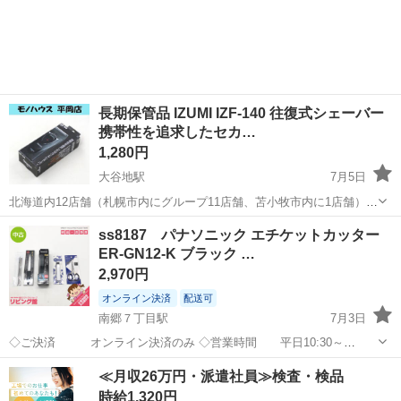
北海道
札幌市
宮の沢駅
美容家電
長期保管品 IZUMI IZF-140 往復式シェーバー
携帯性を追求したセカ…
1,280円
大谷地駅
7月5日
北海道内12店舗（札幌市内にグループ11店舗、苫小牧市内に1店舗）
Used Goods Market ★ユーズドグッズマーケット★ 総合リサイクルシ
北海道
札幌市
大谷地駅
美容家電
シェーバー
ss8187 パナソニック エチケットカッター
ョップ アウトレットモノハウス平岡店です。 長期保管品 I...
ER-GN12-K ブラック …
2,970円
オンライン決済
配送可
南郷７丁目駅
7月3日
◇ご決済 オンライン決済のみ ◇営業時間 平日10:30～
17:30（土日祝休み） （その他季節休業あり） ◇引取
北海道
札幌市
南郷７丁目駅
美容家電
カッター
≪月収26万円・派遣社員≫検査・検品
対応日 15時までの注文で最短2営業日以降 （一部商
時給1,320円
品は予約制）...