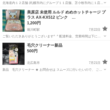
北海道内１２店舗 (札幌市内にグループ１１店舗、苫小牧市内に１店
舗） 総合リサイクルショップ ★ユーズドグッズマーケット★ アウト
北海道
札幌市
月寒中央駅
美容家電
美容機器
美原店 未使用 ルルド めめホットチャージ プ
レットモノハウス西岡店です。 日立保湿サポート器 CM-N840 2016
ラス AX-KX512 ピンク …
年製 ヒ...
1,200円
堀川町駅
7月22日
ご覧いただきありがとうございます^_^ 配達料金、営業時間は下に記
載しております。 説明文お読みの上ご検討宜しくお願い致します🙇 目
北海道
函館市
堀川町駅
美容家電
チャージ
毛穴クリーナー新品
元用ホットアイマスクです♪ 未使用品🎶 サイズ W20.5×L10×H1.5㎝ ■
500円
ヘ...
北広島市
7月21日
新品 毛穴クリーナー ★ お問合せは スムーズに行いたいので、 ご都
合の良い日時を何点かお知らせ下さい。 私の都合とあわせたいと思い
北海道
北広島市
美容家電
ます。 ★ お取引は 基本はセイコーマート西の里店〔北広島市西の里
北1丁目1-1〕まで来て...