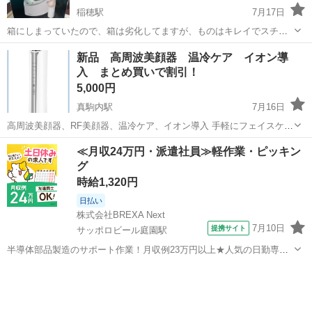
稲穂駅
7月17日
箱にしまっていたので、箱は劣化してますが、ものはキレイでスチー
ムもでました。クールパター付き。 スチーム出ましたが他のものは未
北海道
札幌市
稲穂駅
美容家電
ナノケア
新品 高周波美顔器 温冷ケア イオン導
確認です。
入 まとめ買いで割引！
5,000円
真駒内駅
7月16日
高周波美顔器、RF美顔器、温冷ケア、イオン導入 手軽にフェイスケア
が出来るコンパクトな美顔器です。 Amazon通常価格約14000円でし
北海道
札幌市
真駒内駅
美容家電
美顔器
≪月収24万円・派遣社員≫軽作業・ピッキン
た。 新品未使用品です。 受け渡し場所は南区川沿4条3丁目です。 お
グ
気軽に...
時給1,320円
日払い
株式会社BREXA Next
7月10日
提携サイト
サッポロビール庭園駅
半導体部品製造のサポート作業！月収例23万円以上★人気の日勤専属
★20～40代の男性活躍中！空調完備なので1年中快適作業◎マイカー通
北海道
恵庭市
サッポロビール庭園駅
その他
勤OK＆無料駐車場あり★作業着無償貸与◎《北海道恵庭市》 人気の
工場のお仕事 ◇半導体部品...