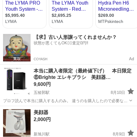
【求】古い人形譲ってくれませんか？
状態が悪くてもOK🙆‍♀️査定0円‼️
Ad
COYASH
本当に購入者限定（最終値下げ） 本日限定
⑧Brighte エレキブラシ 美顔器…
9,600円
五稜郭駅
8月10日
プロフ読んで本当に購入する人のみ。 違うのを購入したので必要なく
なりました。
北海道
函館市
五稜郭駅
美容家電
美顔器
美顔器
2,000円
新旭川駅
8月9日