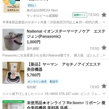
日払い
株式会社BREXA Next
7月10日
提携サイト
サッポロビール庭園駅
半導体部品製造のサポート作業！月収例25万円以上★20～40代の男女
活躍中！座り作業！空調完備なので1年中快適作業◎マイカー通勤OK
北海道
恵庭市
サッポロビール庭園駅
その他
National イオンスチーマーナノケア エステ
＆無料駐車場あり★作業着無償貸与◎《北海道恵庭市》 人気の工場の
ジェン(Panasonic)
お仕事 ◇半導体部品製造作...
1,000円
新札幌駅
7月3日
Panasonicに社名変更される前のNational製です。 購入後、ほとんど使
用せず棚に保管していました。 断捨離のため出品します。 2026年7月
北海道
札幌市
新札幌駅
美容家電
【新品】ヤーマン アセチノアイズエステ
3日に動作確認を行い、スチームが出ることを確認しました。（写真を
美容機器
ご確認く...
5,760円
オンライン決済
配送可
福住駅
7月3日
☆☆☆値下げしました☆☆☆ YA−MAN STA-167 color: ピンク フェイ
スケア用途: 目もと フェイスケア電源タイプ: 交流式 マッサージ機能
北海道
札幌市
福住駅
美容家電
美容機器
未使用品★オンライフ Re:born+ リボーン 複
(フェイスケア関連): マッサージ機能有 温冷機能: 温め機能 ...
合美容機器 美顔器 温感 …