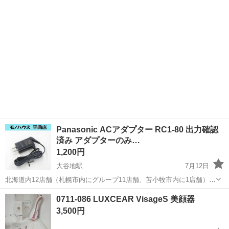
確認くださいませ☺ Panasonic イオンスチーマー ナノケア 型番EH...
Panasonic ACアダプター RC1-80 出力確認
済み アダプターのみ…
1,200円
大谷地駅
7月12日
北海道内12店舗（札幌市内にグループ11店舗、苫小牧市内に1店舗）
Used Goods Market ★ユーズドグッズマーケット★ 総合リサイクルシ
北海道
札幌市
大谷地駅
美容家電
ラムダッシュ
0711-086 LUXCEAR VisageS 美顔器
ョップ アウトレットモノハウス平岡店です。 Panason...
3,500円