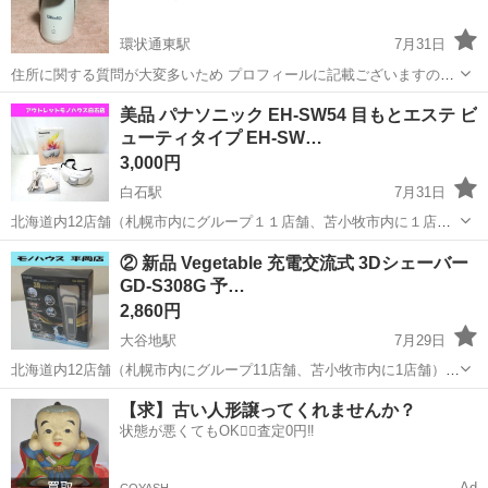
環状通東駅
7月31日
住所に関する質問が大変多いため プロフィールに記載ございますので
先にご確認くださいませ 動作確認済み 多少の使用感はございますが大
北海道
札幌市
環状通東駅
美容家電
スチーマー
美品 パナソニック EH-SW54 目もとエステ ビ
きなダメージもなくまだまだ使えます。 札幌市内+1000円でお届けも
ューティタイプ EH-SW…
致します 当方で...
3,000円
白石駅
7月31日
北海道内12店舗（札幌市内にグループ１１店舗、苫小牧市内に１店
舗） 総合リサイクルショップ ★ユーズドグッズマーケット★ アウト
北海道
札幌市
白石駅
美容家電
店舗
② 新品 Vegetable 充電交流式 3Dシェーバー
レットモノハウス白石店です。 PayPay(ペイペイ)支払い対応！ パナ
GD-S308G 予…
ソニ...
2,860円
大谷地駅
7月29日
北海道内12店舗（札幌市内にグループ11店舗、苫小牧市内に1店舗）
Used Goods Market ★ユーズドグッズマーケット★ 総合リサイクルシ
北海道
札幌市
大谷地駅
美容家電
【求】古い人形譲ってくれませんか？
ョップ アウトレットモノハウス平岡店です。 -------...
状態が悪くてもOK🙆‍♀️査定0円‼️
Ad