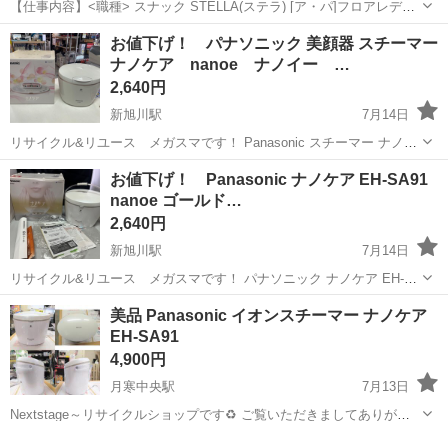
【仕事内容】<職種> スナック STELLA(ステラ) [ア・パ]フロアレデ
ィ・カウンターレディ(ナイトワーク系)、ガールズバー・キャバクラ・
アルバイト・パート
お値下げ！ パナソニック 美顔器 スチーマー
スナックその他(ナイトワーク系) <雇用形態> アルバイト・パート <給
ナノケア nanoe ナノイー …
与> [ア・パ]...
2,640円
新旭川駅
7月14日
リサイクル&リユース メガスマです！ Panasonic スチーマー ナノケ
ア nanoe 2013年製 EH-SA93-PN 中古品 になります。 中古のお品
北海道
旭川市
新旭川駅
美容家電
スチーム
お値下げ！ Panasonic ナノケア EH-SA91
物になり、年式的にも古いお品物になりますが、特に大きなダメー...
nanoe ゴールド…
2,640円
新旭川駅
7月14日
リサイクル&リユース メガスマです！ パナソニック ナノケア EH-
SA91-N になります。 中古品としておりますが、あまり使用歴の無い
北海道
旭川市
新旭川駅
美容家電
ナノケア
美品 Panasonic イオンスチーマー ナノケア
美品です。 使っていても1、2回では無いかと思いますが、譲り受けた
EH-SA91
お品物になりま...
4,900円
月寒中央駅
7月13日
Nextstage～リサイクルショップです♻ ご覧いただきましてありがと
うございます！ 下記に商品詳細、店舗情報を記載しておりますのでご
北海道
札幌市
月寒中央駅
美容家電
スチーム