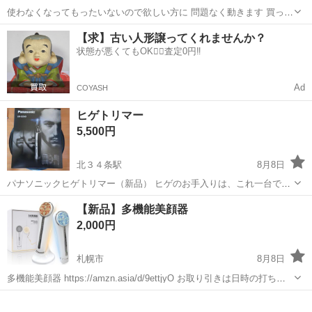
使わなくなってもったいないので欲しい方に 問題なく動きます 買って
1年も経ってません 少し傷はありますが問題なく動きます 効果がしっ
北海道
旭川市
新旭川駅
美容家電
【求】古い人形譲ってくれませんか？
かり感じれましたがサボって使わなくなりいらないとなりました 洗顔
状態が悪くてもOK🙆‍♀️査定0円‼️
と保湿後の使用は当たり...
Ad
COYASH
ヒゲトリマー
5,500円
北３４条駅
8月8日
パナソニックヒゲトリマー（新品） ヒゲのお手入りは、これ一台で出
来ます。 すべての付属品も付いてます！ よろしくお願いします。
北海道
札幌市
北３４条駅
美容家電
【新品】多機能美顔器
2,000円
札幌市
8月8日
多機能美顔器 https://amzn.asia/d/9ettjyO お取り引きは日時の打ち合
わせから初期不良時の返品対応まで、丁寧に対応させていただきま
北海道
札幌市
美容家電
美顔器
す。ジモティ利用に不慣れな方でもご安心ください。 【新品中古...