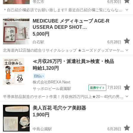
帯広市
6月30日
＊自己紹介欄必須でお願い致します!! 最近自己紹介欄ご覧にならない
でご購入される方が多いので必ずご覧になって頂けますようお願い致
北海道
帯広市
美容家電
ミーゼ
MEDICUBE メディキューブ AGE-R
します。 ＊お値下げ交渉後金額修正したにも関わらず購入されない方
USSERA DEEP SHOT…
がいますが、購入意思のない方は...
5,000円
白石駅
6月28日
北海道内12店舗の総合リサイクルショップ ★ユーズドグッズマーケッ
ト★ アウトレットモノハウス白石店 ※営業時間外のお問い合わせは
北海道
札幌市
白石駅
美容家電
ジェル
≪月収26万円・派遣社員≫検査・検品
翌営業日に順次ご返答させていただきます。 営業時間 9:30～
時給1,320円
19:30 ...
日払い
株式会社BREXA Next
7月10日
提携サイト
サッポロビール庭園駅
半導体部品製造のサポート作業！月収例25万円以上★20～40代の男女
活躍中！座り作業！空調完備なので1年中快適作業◎マイカー通勤OK
北海道
恵庭市
サッポロビール庭園駅
その他
美人百花 毛穴ケア美顔器
＆無料駐車場あり★作業着無償貸与◎《北海道恵庭市》 人気の工場の
1,900円
お仕事 ◇半導体部品製造作...
中島公園駅
6月28日