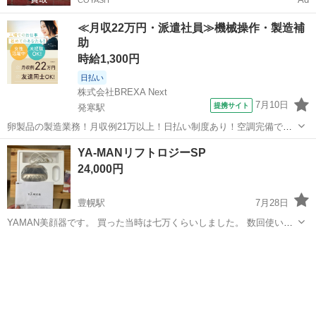
COYASH
≪月収22万円・派遣社員≫機械操作・製造補
助
時給1,300円
日払い
株式会社BREXA Next
7月10日
提携サイト
発寒駅
卵製品の製造業務！月収例21万以上！日払い制度あり！空調完備で快
適作業★20代～50代までの男女活躍中！作業着無償貸与★マイカー通
北海道
札幌市
発寒駅
その他
YA-MANリフトロジーSP
勤OK＆無料駐車場完備！《北海道札幌市》 人気の工場のお仕事 ◇卵
24,000円
製品の製造業務◇ 作業内...
豊幌駅
7月28日
YAMAN美顔器です。 買った当時は七万くらいしました。 数回使いま
したが、それっきりです。 説明書と公式美容液の紹介ペラ、顔マス
北海道
江別市
豊幌駅
美容家電
ク？がついてます。 箱が一部破れていて、美容液がありません。 それ
でもよろしければどうぞ。3N...