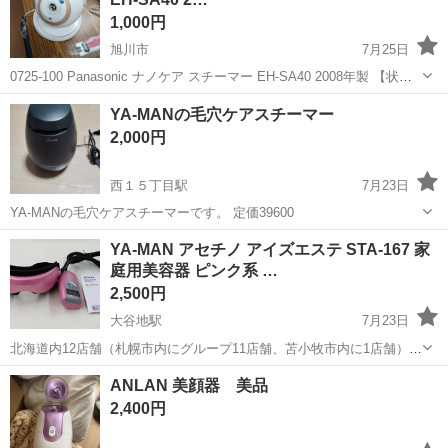
1,000円
旭川市
7月25日
0725-100 Panasonic ナノケア スチーマー EH-SA40 2008年製 【状
態】 ・使用に伴う多少のスレ、キズ、落としきれない汚れなどござい
北海道
旭川市
美容家電
ナノケア
YA-MANの毛穴ケアスチーマー
ます ・詳細は現地でご確認ください ・お値引きは出...
2,000円
西１５丁目駅
7月23日
YA-MANの毛穴ケアスチーマーです。 定価39600
北海道
札幌市
西１５丁目駅
美容家電
スチーマー
YA-MAN アセチノ アイズエステ STA-167 家
庭用美容器 ピンク系 …
2,500円
大谷地駅
7月23日
北海道内12店舗（札幌市内にグループ11店舗、苫小牧市内に1店舗）
Used Goods Market ★ユーズドグッズマーケット★ 総合リサイクルシ
北海道
札幌市
大谷地駅
美容家電
ヤーマン
ANLAN 美顔器 美品
ョップ アウトレットモノハウス平岡店です。 PayPay(...
2,400円