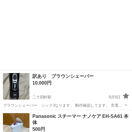
訳あり ブラウンシェーバー
10,000円
二十四軒駅
8月8日
ブラウンシェーバー シック3なります。 動作確認してます。 充電器
洗浄スタンドあり 訳あり理由 一部シェーバー部分かけてます。 自宅
北海道
札幌市
二十四軒駅
美容家電
シェーバー
Panasonic スチーマー ナノケア EH-SA61 本
取りに来てくれる人よろしくお願いします。 当時3万前後買いまし
体
た。 値下げ不可 洗浄済...
500円