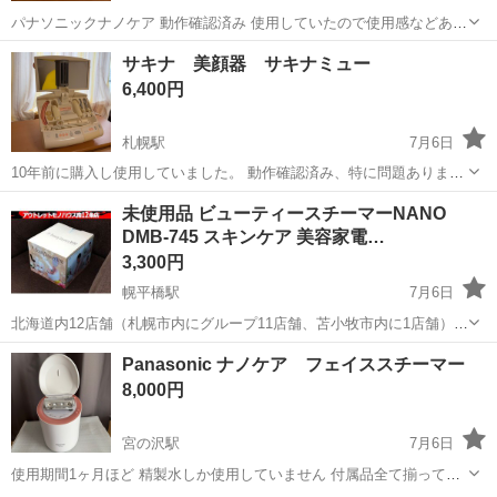
パナソニックナノケア 動作確認済み 使用していたので使用感などあり
ます。 それでも気にならない方のみ購入お願いします。
北海道
石狩市
篠路駅
美容家電
サキナ 美顔器 サキナミュー
6,400円
札幌駅
7月6日
10年前に購入し使用していました。 動作確認済み、特に問題ありませ
ん。 汚れや傷は多少ありますが、目立つものはありません。 美顔器カ
北海道
札幌市
札幌駅
美容家電
未使用品 ビューティースチーマーNANO
バー、取扱説明書、ビューティープログラムマニュアル、スキンケア
DMB-745 スキンケア 美容家電…
ポイントのDVD、エプロン、...
3,300円
幌平橋駅
7月6日
北海道内12店舗（札幌市内にグループ11店舗、苫小牧市内に1店舗）
Used Goods Market ★ユーズドグッズマーケット★ 総合リサイクルシ
北海道
札幌市
幌平橋駅
美容家電
DMB
Panasonic ナノケア フェイススチーマー
ョップ アウトレットモノハウス南12条店です。 -----...
8,000円
宮の沢駅
7月6日
使用期間1ヶ月ほど 精製水しか使用していません 付属品全て揃ってい
ます