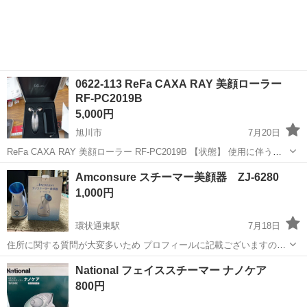
0622-113 ReFa CAXA RAY 美顔ローラー
RF-PC2019B
5,000円
旭川市
7月20日
ReFa CAXA RAY 美顔ローラー RF-PC2019B 【状態】 使用に伴う多
少のスレ、キズ、落としきれない汚れなどございます ・詳細は現地で
北海道
旭川市
美容家電
Amconsure スチーマー美顔器 ZJ-6280
ご確認ください ・お値引きは出来かねますのでご了承願います...
1,000円
環状通東駅
7月18日
住所に関する質問が大変多いため プロフィールに記載ございますので
先にご確認くださいませ 動作確認済み 多少使用感ごさいますが まだ
北海道
札幌市
環状通東駅
美容家電
美顔器
National フェイススチーマー ナノケア
まだご使用可能です！ 札幌市内＋1000円にてお届けもいたします 冷
800円
蔵庫、洗濯機在庫...