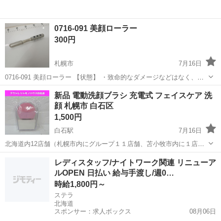
0716-091 美顔ローラー
300円
札幌市
7月16日
0716-091 美顔ローラー 【状態】 ・致命的なダメージなどはなく、ま
だまだ使える商品です ・詳細は現地でご確認ください ・お値引きは出
北海道
札幌市
美容家電
ローラー
新品 電動洗顔ブラシ 充電式 フェイスケア 洗
来かねますのでご了承願います ※中古品のため、状態についてはご理
顔 札幌市 白石区
解...
1,500円
白石駅
7月16日
北海道内12店舗（札幌市内にグループ１１店舗、苫小牧市内に１店
舗） 総合リサイクルショップ ★ユーズドグッズマーケット★ アウト
北海道
札幌市
白石駅
美容家電
店舗
レディスタッフ/ナイトワーク関連 リニューア
レットモノハウス白石店です。 ☆新品 電動洗顔ブラシ 充電式 フェイ
ルOPEN 日払い 給与手渡し/週0…
スケア...
時給1,800円～
ステラ
北海道
スポンサー：求人ボックス
08月06日