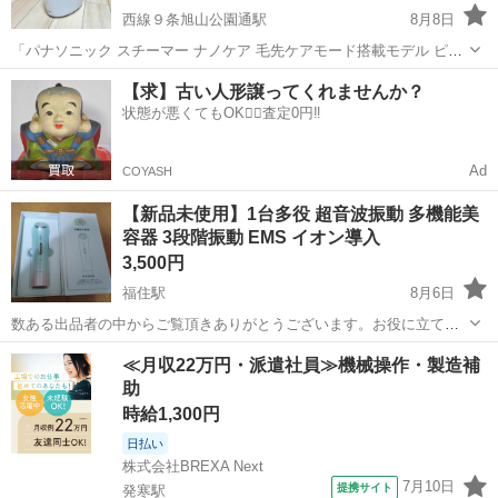
西線９条旭山公園通駅
8月8日
「パナソニック スチーマー ナノケア 毛先ケアモード搭載モデル ピン
ク EH-SA61-P」 ナノケア 型番：EH-SA61-P ・寝ながらエステも、集
北海道
札幌市
西線９条旭山公園通駅
美容家電
ナノケア
【求】古い人形譲ってくれませんか？
中エステも、これひとつ ・「ナノイー」で肌のうるおいをキープし、
状態が悪くてもOK🙆‍♀️査定0円‼️
キメ...
Ad
COYASH
【新品未使用】1台多役 超音波振動 多機能美
容器 3段階振動 EMS イオン導入
3,500円
福住駅
8月6日
数ある出品者の中からご覧頂きありがとうございます。お役に立てれ
ば嬉しいです(⁠≧⁠▽⁠≦⁠) ★お取り引き場所★ 家の近くのクリーニング屋
北海道
札幌市
福住駅
美容家電
EMS
≪月収22万円・派遣社員≫機械操作・製造補
（クリーンスター月寒東店）前駐車場まで取りに来て頂けると助かり
助
ます 地下鉄東豊線...
時給1,300円
日払い
株式会社BREXA Next
7月10日
提携サイト
発寒駅