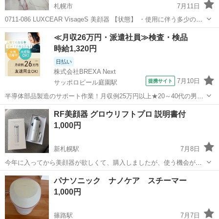
札幌市
7月11日
0711-086 LUXCEAR VisageS 美顔器 【状態】 ・使用に伴う多少のス
レ、キズ、落としきれない汚れなどございます ・詳細は現地でご確認
北海道
札幌市
美容家電
美顔器
≪月収26万円・派遣社員≫検査・検品
ください ・お値引きは出来かねますのでご了承願います ...
時給1,320円
日払い
株式会社BREXA Next
7月10日
提携サイト
サッポロビール庭園駅
半導体部品製造のサポート作業！月収例25万円以上★20～40代の男女
活躍中！座り作業！空調完備なので1年中快適作業◎マイカー通勤OK
北海道
恵庭市
サッポロビール庭園駅
その他
RF美顔器 グロウリフトプロ 説明書付
＆無料駐車場あり★作業着無償貸与◎《北海道恵庭市》 人気の工場の
1,000円
お仕事 ◇半導体部品製造作...
新札幌駅
7月8日
今年に入ってから美顔器が欲しくて、購入しましたが、使う機会がほ
とんどなく、棚に眠っていました。 そのため、今後大切に使っていた
北海道
札幌市
新札幌駅
美容家電
美顔器
パナソニック ナノケア スチーマー
だける方にお譲りしたいです。 定価: 12,890円 動作確認済み 使用回数
1,000円
1.2回程度 綺麗...
篠路駅
7月7日