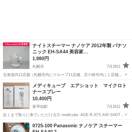
ナイトスチーマー ナノケア 2012年製 パナソ
ニック EH-SA44 美容家…
1,980円
札幌市
7月28日
北海道内12店舗（札幌市内にグループ11店舗、苫小牧市内に１店舗）
総合リサイクルショップ アウトレットモノハウス屯田店です。 スマホ
北海道
札幌市
美容家電
店舗
メディキューブ エアショット マイクロト
QRコード決済「PayPay」「auPay」「d払い」と、 クレジットカー
ナースプレー
ド...
10,400円
新琴似駅
7月26日
近くまで取りに来ていただける方 medicube ·AGE-R ATS AIR SHOT
·MICRO TONER SPRAY 2つセット 新品未開封品
北海道
札幌市
新琴似駅
美容家電
セット
0725-100 Panasonic ナノケア スチーマー
EH-SA40 2…