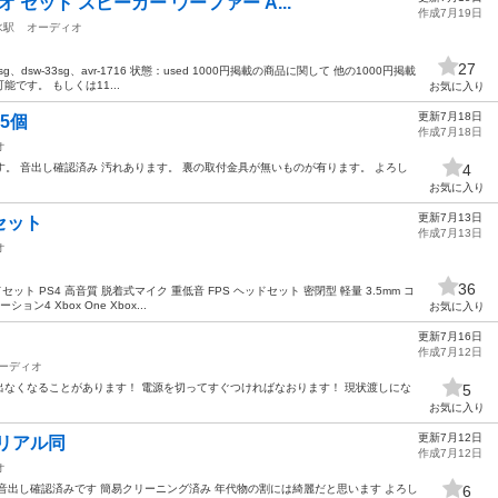
 セット スピーカー ウーファー A...
作成7月19日
水駅
オーディオ
27
、dsw-33sg、avr-1716 状態：used 1000円掲載の商品に関して 他の1000円掲載
です。 もしくは11...
お気に入り
更新7月18日
 5個
作成7月18日
オ
ットです。 音出し確認済み 汚れあります。 裏の取付金具が無いものが有ります。 よろし
4
お気に入り
更新7月13日
セット
作成7月13日
オ
36
セット PS4 高音質 脱着式マイク 重低音 FPS ヘッドセット 密閉型 軽量 3.5mm コ
4 Xbox One Xbox...
お気に入り
更新7月16日
作成7月12日
ーディオ
なくなることがあります！ 電源を切ってすぐつければなおります！ 現状渡しにな
5
お気に入り
更新7月12日
シリアル同
作成7月12日
オ
番品 音出し確認済みです 簡易クリーニング済み 年代物の割には綺麗だと思います よろし
6