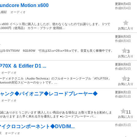
更新8月4日
ore Motion x600
作成8月4日
八幡駅
オーディオ
otion x600 イベント用に購入しましたが、使わなくなったのでお譲りします。 1つで
000円（使用品） カラー：ブラック 使用頻...
お気に入り
更新8月3日
作成8月3日
オ
-SV750AV 6Ω160W 寸法は32㎝×26㎝×59㎝です。音質も良く稼働中です。
3
お気に入り
更新8月6日
＆ Edifier D1 ...
作成8月2日
オーディオ
オテクニカ（Audio-Technica）のフルオートターンテーブル「AT-LP70X」
2
luetooth対応スピーカーのセットです。...
お気に入り
更新8月1日
ジャンク◆パイオニア◆レコードプレーヤー◆
作成8月1日
オーディオ
11
 誠にありがとうございます 購入したい商品がある場合は お取り置きをお勧めしま
があります また早く来れる方を優先します ●レコードプレーヤー パ...
お気に入り
作成8月1日
マイクロコンポーネント◆DVD/M...
駅
オーディオ