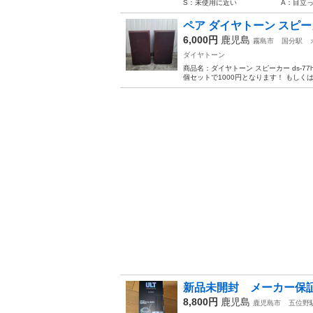
S：未使用に近い A：目立った傷
ペア ダイヤトーン スピーカ
6,000円
鹿児島
霧島市
国分駅
ダイヤトーン
商品名：ダイヤトーン スピーカー ds-77
個セットで1000円となります！ もしくは
新品未開封 メーカー保証ありソ
8,800円
鹿児島
鹿児島市
五位野