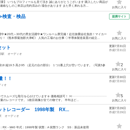
重要】 いつもプロフィールも見て頂き 誠にありがとうございます 購入したい商品が
連絡なしのご来店は売約済みの 場合があります また早く来れる方...
お気に入り
≫検査・検品
提携サイト
中★20代～30代の男女活躍中★ワンルーム寮完備！赴任旅費会社負担！マイカー
！《熊本県菊池郡大津町》 人気の工場のお仕事 ◇半導体製造装置の組立...
お気に入り
更新7月31日
セット
作成7月31日
前駅
オーディオ
2
横18 縦19.5 高さ95 （足元の台の部分） １つ1番上穴が空いています。（写真5参
お気に入り
更新7月30日
量！！
作成7月30日
ディオ
5
でスムーズな取引を心がけています☺️ 価格相談可！ ୨୧┈┈┈┈┈┈┈┈┈┈┈┈
大量のレコードです。 1枚目画像が全ての物です。 半年ほど...
お気に入り
更新7月29日
ットレコーダー 1998年製 RX...
作成7月29日
駅
オーディオ
c 型式：RX－M40 年式：1998年製 状態：A 状態ランク SS：新品未使用