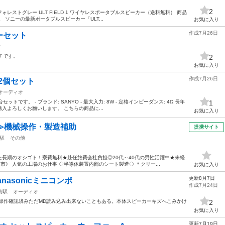
2
C フォレストグレー ULT FIELD 1 ワイヤレスポータブルスピーカー（送料無料） 商品
 ソニーの最新ポータブルスピーカー「ULT...
お気に入り
作成7月26日
ーセット
オ
ンチです。
2
お気に入り
作成7月26日
 2個セット
オーディオ
トです。 - ブランド: SANYO - 最大入力: 8W - 定格インピーダンス: 4Ω 長年
1
入よろしくお願いします。 こちらの商品に...
お気に入り
≫機械操作・製造補助
提携サイト
駅
その他
長期のオシゴト！寮費無料★赴任旅費会社負担◎20代～40代の男性活躍中★未経
津市》 人気の工場のお仕事 ◇半導体装置内部のシート製造◇ ＊クリー...
お気に入り
更新8月7日
asonicミニコンポ
作成7月24日
島駅
オーディオ
0SD 全操作確認済みただMD読み込み出来ないこともある。本体スピーカーキズへこみかけ
2
お気に入り
更新7月19日