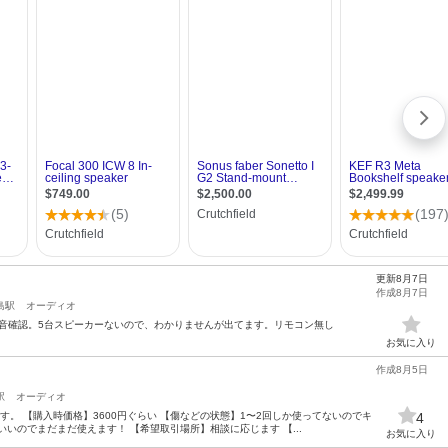
更新8月7日
作成8月7日
島駅
オーディオ
5.中古、音確認。5台スピーカーないので、わかりませんが出てます。リモコン無し
お気に入り
作成8月5日
駅
オーディオ
。 【購入時価格】3600円ぐらい 【傷などの状態】1〜2回しか使ってないのでキ
4
いのでまだまだ使えます！ 【希望取引場所】相談に応じます 【...
お気に入り