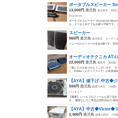
ポータブルスピーカー Soundc
13,000円
鹿児島
鹿児島市
荒田
Soundcore
ポータブルスピーカー Soundcore M
も、２つまとめてでもお譲り可能です。 13
スピーカー
960円
鹿児島
鹿児島市
オーディ
ソニーのスピーカーが左右2個です。型式はS
オーディオテクニカ AT-LP70X 
22,000円
鹿児島
霧島市
国分駅
ご覧いただきありがとうございます。 オーディ
と、Edifier（エディファイア）の高音質B
【AYA】値下げ↓中古◆
500円
鹿児島
薩摩川内市
川内駅
パイオニア
【重要】 いつもプロフィールも見て頂き
す。 連絡なしのご来店は売約済みの 場合
【AYA】中古◆Victor◆
2,480円
鹿児島
薩摩川内市
川内