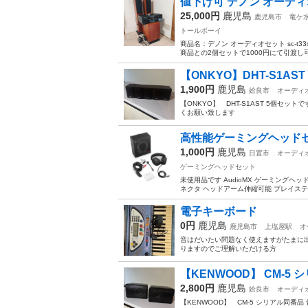
値下げ可 デノン オーディオ
25,000円
鹿児島
鹿児島市
竜ケ
トールボーイ
商品名：デノン オーディオセット sc-t33sg
商品との2個セットで1000円にて引渡し可能
【ONKYO】DHT-S1AST
1,900円
鹿児島
姶良市
オーディ
【ONKYO】 DHT-S1AST 5個セ
くお願い致します
高性能ゲーミングヘッド
1,000円
鹿児島
日置市
オーディ
ゲーミングヘッドセット
未使用品です AudioMX ゲーミングヘッド
ネクタ ヘッドアーム伸縮可能 プレイステーション
電子キーボード
0円
鹿児島
鹿児島市
上塩屋駅
オ
音はだいたい問題なく使えますがたまに出
りますのでご理解いただける方
【KENWOOD】 CM-5 
2,800円
鹿児島
姶良市
オーディ
【KENWOOD】 CM-5 シリアル同