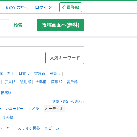
ログイン
会員登録
初めての方へ
投稿画面へ(無料)
検索
人気キーワード
摩川内市
日置市
曽於市
霧島市
肝属郡
熊毛郡
大島郡
薩摩郡
曽於郡
指宿駅
路線・駅から選ぶ
ー、レコーダー
カメラ
オーディオ
その他
レーヤー
カラオケ機器
スピーカー