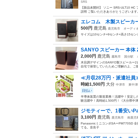
SRS
【新品未開封】 ソニー SRS-ULT10 H
説明 ご覧いただきありがとうございます。
エレコム 木製スピーカ
500円
鹿児島
鹿児島市
オーディ
サイズは10センチ×9センチ×高さ15セ
SANYO スピーカー 本体
2,000円
鹿児島
霧島市
国分駅
木目調デザインのSANYO製スピーカー2台セッ
自宅で保管していたためご理解の上、ご購
≪月収28万円・派遣社員
時給1,500円
大分
中津市
東中津
日払い
半導体装置の製造業務！活躍中！安定した
験活躍中！高時給1,500円！《大分県中
ジモティーで、1番安いPan
3,100円
鹿児島
鹿児島市
南鹿児
PanasonicミニコンポSAーPM77
てる。音良子