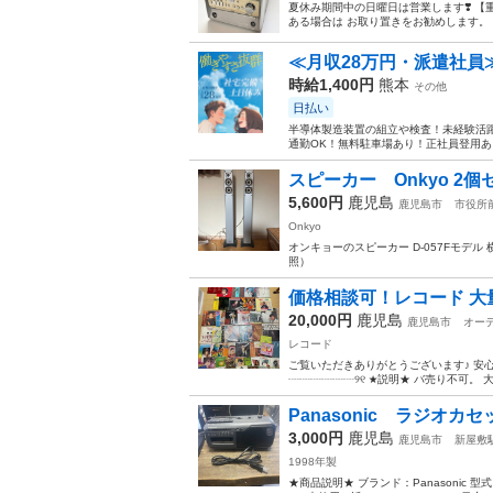
夏休み期間中の日曜日は営業します❣️ 【
ある場合は お取り置きをお勧めします。 
≪月収28万円・派遣社員
時給1,400円
熊本
その他
日払い
半導体製造装置の組立や検査！未経験活躍
通勤OK！無料駐車場あり！正社員登用あり
スピーカー Onkyo 2個
5,600円
鹿児島
鹿児島市
市役所
Onkyo
オンキョーのスピーカー D-057Fモデル 
照）
価格相談可！レコード 大
20,000円
鹿児島
鹿児島市
オー
レコード
ご覧いただきありがとうございます♪ 安心
┈┈┈┈┈┈୨୧ ★説明★ バ売り不可。 
Panasonic ラジオカセ
3,000円
鹿児島
鹿児島市
新屋敷
1998年製
★商品説明★ ブランド：Panasoni