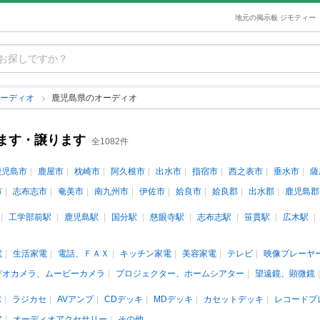
地元の掲示板 ジモティー
オーディオ
鹿児島県のオーディオ
ます・譲ります
全1082件
鹿児島市
鹿屋市
枕崎市
阿久根市
出水市
指宿市
西之表市
垂水市
薩
市
志布志市
奄美市
南九州市
伊佐市
姶良市
姶良郡
出水郡
鹿児島郡
工学部前駅
鹿児島駅
国分駅
慈眼寺駅
志布志駅
笹貫駅
広木駅
電
生活家電
電話、ＦＡＸ
キッチン家電
美容家電
テレビ
映像プレーヤ
デオカメラ、ムービーカメラ
プロジェクター、ホームシアター
望遠鏡、顕微鏡
ポ
ラジカセ
AVアンプ
CDデッキ
MDデッキ
カセットデッキ
レコードプ
ア
オーディオアクセサリー
その他