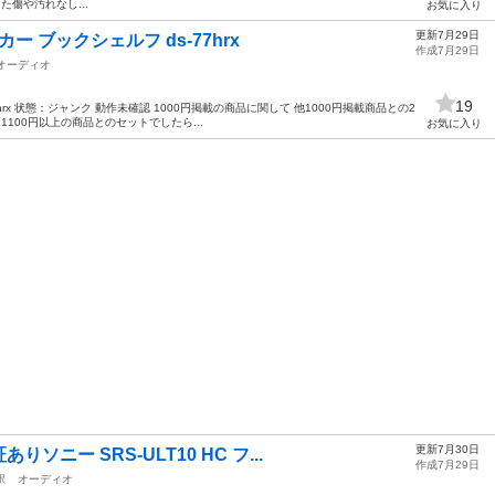
や汚れなし...
お気に入り
更新7月29日
ー ブックシェルフ ds-77hrx
作成7月29日
オーディオ
19
hrx 状態：ジャンク 動作未確認 1000円掲載の商品に関して 他1000円掲載商品との2
1100円以上の商品とのセットでしたら...
お気に入り
更新7月30日
ニー SRS-ULT10 HC フ...
作成7月29日
駅
オーディオ