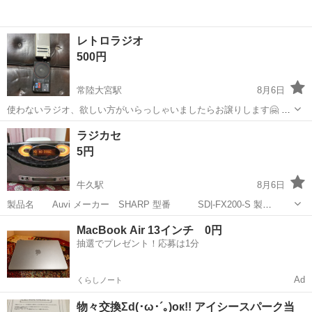
レトロラジオ
500円
常陸大宮駅
8月6日
使わないラジオ、欲しい方がいらっしゃいましたらお譲りします🤗 動
作は未確認のため一応ジャンク扱いになります。
茨城
常陸大宮市
常陸大宮駅
オーディオ
ラジカセ
5円
牛久駅
8月6日
製品名 Auvi メーカー SHARP 型番 SD|-FX200-S 製
造 2009年 CD、MD 再生可能 FMラジオ 受信可能 AMラジ
茨城
つくば市
牛久駅
オーディオ
MacBook Air 13インチ 0円
オ ループアンテナ必要の為未確認 録音機能も未確認 外観は、使用
抽選でプレゼント！応募は1分
に伴う...
Ad
くらしノート
物々交換Σd(･ω･´｡)ок!! アイシースパーク当