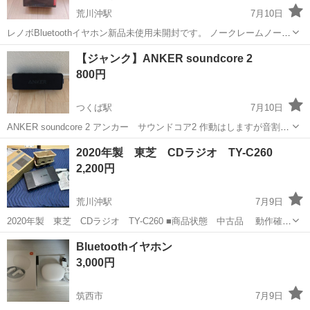
荒川沖駅
7月10日
レノボBluetoothイヤホン新品未使用未開封です。 ノークレームノーリ
ターンでご理解いただける方のみ、お願いします。
茨城
稲敷郡
荒川沖駅
オーディオ
Bluetooth
【ジャンク】ANKER soundcore 2
800円
つくば駅
7月10日
ANKER soundcore 2 アンカー サウンドコア2 作動はしますが音割れ
が出てきたので それ以来使用せず ジャンク扱い、3Nで 修理できる
茨城
つくば市
つくば駅
オーディオ
ANKER
2020年製 東芝 CDラジオ TY-C260
方、上記了承頂ける方 宜しくお願いします
2,200円
荒川沖駅
7月9日
2020年製 東芝 CDラジオ TY-C260 ■商品状態 中古品 動作確認
できております。 中古品となりますので年式なりの使用感や、キズ・
茨城
土浦市
荒川沖駅
オーディオ
商品
Bluetoothイヤホン
ヨゴレ等はご理解下さいませ。現状渡しとなります。 ...
3,000円
筑西市
7月9日