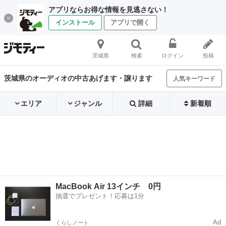
アプリならお得な情報を見逃さない！
インストール
アプリで開く
茨城県
検索
ログイン
投稿
茨城県のオーディオの中古あげます・譲ります
人気キーワード
エリア
ジャンル
詳細
新着順
MacBook Air 13インチ 0円
抽選でプレゼント！応募は1分
Ad
くらしノート