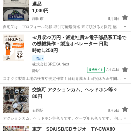
選品
1,000円
鉾田市
8月6日
自宅又は、プロフィール記載 取引可能場所迄 来て頂ける方限定 配送
致しません。 物々交換可能な品は、随時更新しております。 別投稿
茨城
鉾田市
オーディオ
場所
≪月収22万円・派遣社員≫電子部品系工場で
ご確認の上、写真付きでお申し込みください。 よろしくお願い致しま
の機械操作・製造オペレーター 日勤
す。 (*･ω･)*...
時給1,250円
日払い
株式会社BREXA Next
7月21日
提携サイト
静駅
コネクタ製造工場の検査や測定作業！日勤専属＆土日祝休み＆年間休
日128日★クリーンルーム内作業★マイカー通勤OK＆無料駐車場あり
茨城
常陸大宮市
静駅
その他
交換可 アクションカム、ヘッドホン等々
★就業先食堂利用可！日払い制度あり！《茨城県常陸大宮市》 人気の
80円
工場のお仕事 ◇コネクタ製造工...
石岡駅
8月5日
アクションカム、ヘッドホン等色々です。ケーブルも色々です。 何か
と交換基本です、交換できそうな物をコメントでお願いします。金額
茨城
石岡市
石岡駅
オーディオ
アクションカム
東芝 SD/USB/CDラジオ TY-CWX80
でも大丈夫です。ない場合はお返事出来ません