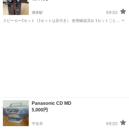
潮来駅
8月2日
スピーカー2セット（1セットは足付き） 使用確認済み 1セットごとに
リモコンと配線付いてます 1セットはスピーカーの膨らみ部分凹んで
茨城
潮来市
潮来駅
オーディオ
いますが使用は問題ないです。 袋にいれて保管していましたが、ホコ
リがすごいので綺麗にしてから...
Panasonic CD MD
5,000円
守谷市
8月2日