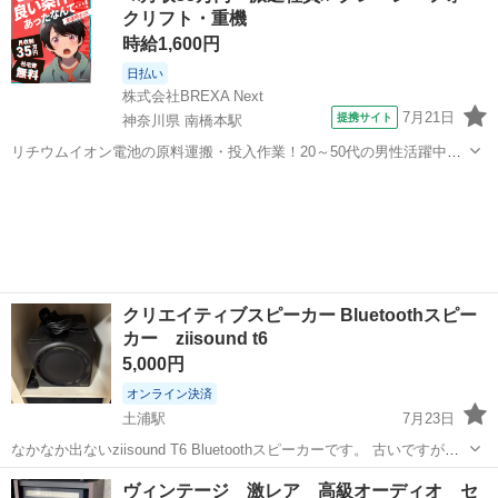
クリフト・重機
あります。経年による多少の使用...
時給1,600円
日払い
株式会社BREXA Next
7月21日
提携サイト
神奈川県 南橋本駅
リチウムイオン電池の原料運搬・投入作業！20～50代の男性活躍中★
ワンルーム寮完備！赴任旅費会社負担！年間休日130日★フォークリフ
神奈川
相模原市
南橋本駅
その他
ト免許お持ちの方、活躍中！就業先食堂利用可★《神奈川県相模原
市》 人気の工場のお仕事 ◇電...
クリエイティブスピーカー Bluetoothスピー
カー ziisound t6
5,000円
オンライン決済
土浦駅
7月23日
なかなか出ないziisound T6 Bluetoothスピーカーです。 古いですがま
だまだ使える商品です。 パソコンやテレビにもBluetoothで接続出来る
茨城
稲敷郡
土浦駅
オーディオ
ヴィンテージ 激レア 高級オーディオ セ
ので映画など迫力ある音量で楽しめます。