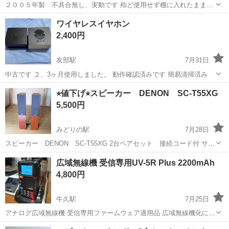
２００５年製 不具合無し、実動です 殆ど使用せず棚に入れたままな
ので 状態は悪くありません 説明書、リモコン、ＭＤ８枚
茨城
守谷市
オーディオ
ワイヤレスイヤホン
2,400円
友部駅
7月31日
中古です ２、3ヶ月使用しました。 動作確認済みです 簡易清掃済み
茨城
笠間市
友部駅
オーディオ
イヤホン
⭐︎値下げ⭐︎スピーカー DENON SC-T55XG
5,500円
みどりの駅
7月28日
スピーカー DENON SC-T55XG 2台ペアセット 接続コード付 サイ
ズ：W190×H950×D250mm，重量：15kg （1台当たり） 引き取り限定
茨城
つくば市
みどりの駅
オーディオ
広域無線機 受信専用UV-5R Plus 2200mAh
でお願いします。 みどりの駅、万博記念公園駅、研究学園駅付近...
4,800円
牛久駅
7月25日
アナログ広域無線機 受信専用ファームウェア適用品 広域無線機化によ
り受信専用ですので発信はできません。 バッテリーは新品2200mAh1
茨城
牛久市
牛久駅
オーディオ