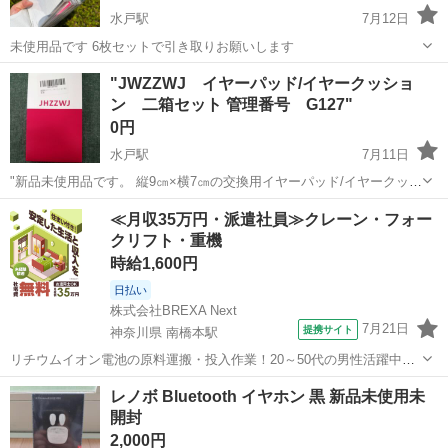
水戸駅
7月12日
未使用品です 6枚セットで引き取りお願いします
茨城
水戸市
水戸駅
オーディオ
CDR
"JWZZWJ イヤーパッド/イヤークッショ
ン 二箱セット 管理番号 G127"
0円
水戸駅
7月11日
"新品未使用品です。 縦9㎝×横7㎝の交換用イヤーパッド/イヤークッシ
ョンです。 一箱に両耳用のパッドが入っており、二箱セットとなって
茨城
水戸市
水戸駅
オーディオ
セット
≪月収35万円・派遣社員≫クレーン・フォー
おります。 扉にペガサスのシールが貼られています。 事務所が2階に
クリフト・重機
ある為インターフ...
時給1,600円
日払い
株式会社BREXA Next
7月21日
提携サイト
神奈川県 南橋本駅
リチウムイオン電池の原料運搬・投入作業！20～50代の男性活躍中★
ワンルーム寮完備！赴任旅費会社負担！年間休日130日★フォークリフ
神奈川
相模原市
南橋本駅
その他
レノボ Bluetooth イヤホン 黒 新品未使用未
ト免許お持ちの方、活躍中！就業先食堂利用可★《神奈川県相模原
開封
市》 人気の工場のお仕事 ◇電...
2,000円