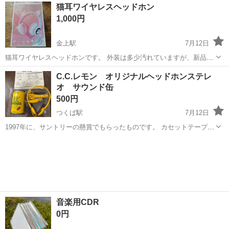
茨城
常総市
水海道駅
オーディオ
音出
猫耳ワイヤレスヘッドホン
1,000円
金上駅
7月12日
猫耳ワイヤレスヘッドホンです。 外装は多少汚れていますが、新品未
使用品です。 本日午前中か19時以降、明日〜20時以降のお渡しとなり
茨城
ひたちなか市
金上駅
オーディオ
C.C.レモン オリジナルヘッドホンステレ
ます。金上しゃぼん待ち合わせです。よろしくお願いします。
オ サウンド缶
500円
つくば駅
7月12日
1997年に、サントリーの懸賞でもらったものです。 カセットテープの
プレーヤーですので、もはや骨董品ですが、欲しい方いらっしゃいま
茨城
つくば市
つくば駅
オーディオ
骨董品
すか？ ヘッドホンの耳の耳当てが経年劣化してボロボロになったので
はがしております。 受け渡し場...
音楽用CDR
0円