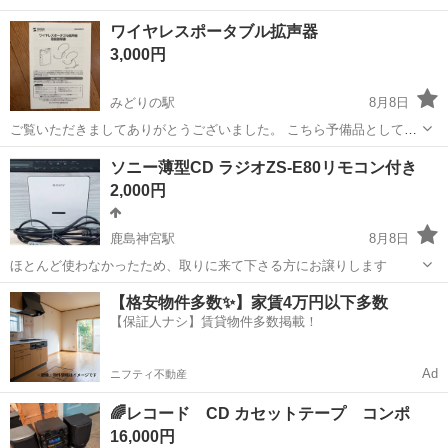
ワイヤレスポータブル拡声器
3,000円
みどりの駅
8月8日
ご覧いただきましてありがとうございました。 こちら予備品として購
入しておりましたが、使用しないため出品いたします。 付属品 拡声器
茨城
つくば市
みどりの駅
オーディオ
ソニー薄型CD ラジオZS-E80リモコン付き
本体 ワイヤレスイヤホン 有線イヤホン ショルダーベルト 充電ケーブ
2,000円
ル 箱はついておりませ...
鹿島神宮駅
8月8日
ほとんど使わなかったため、取りに来て下さる方にお譲りします
茨城
水戸市
鹿島神宮駅
オーディオ
ソニー
【格安物件多数✨】家賃4万円以下多数
【保証人ナシ】賃貸物件多数掲載！
Ad
ニフティ不動産
🌈レコード CD カセットテープ コンポ
16,000円