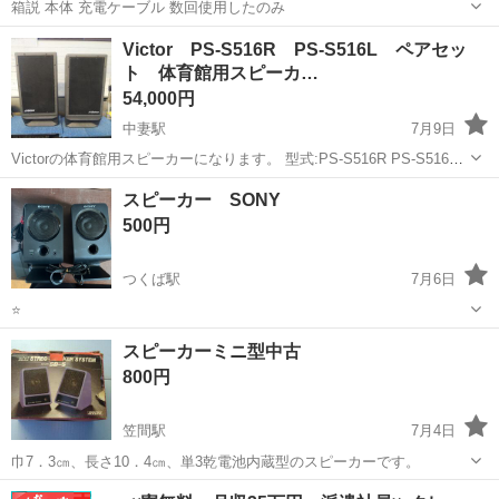
箱説 本体 充電ケーブル 数回使用したのみ
茨城
筑西市
オーディオ
Bluetooth
Victor PS-S516R PS-S516L ペアセッ
ト 体育館用スピーカ…
54,000円
中妻駅
7月9日
Victorの体育館用スピーカーになります。 型式:PS-S516R PS-S516L
音出し確認のみ実施済みです。 詳細につきましては、写真をご確認く
茨城
常総市
中妻駅
オーディオ
VOSS
スピーカー SONY
ださい。 受け渡しは常総市です。
500円
つくば駅
7月6日
⭐️
茨城
つくば市
つくば駅
オーディオ
スピーカーミニ型中古
800円
笠間駅
7月4日
巾7．3㎝、長さ10．4㎝、単3乾電池内蔵型のスピーカーです。
茨城
笠間市
笠間駅
オーディオ
単3