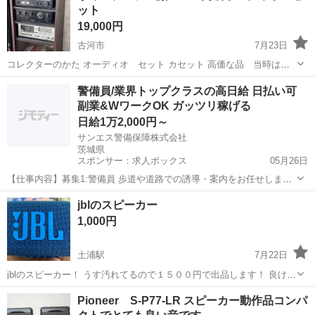
ット
19,000円
古河市
7月23日
コレクターのかた オーディオ セット カセット 高価な品 当時は数
十万で購入 買取の高いメーカーらしいです。 早い者勝ちです。 ⭕️境
茨城
古河市
オーディオ
ヴィンテージ
警備員/業界トップクラスの高日給 日払い可
町引き渡し 早い者勝ち‼️ 現状渡し 掃除もなし 動作確認していない
副業&WワークOK ガッツリ稼げる
ので格安 ノンクレの方
日給1万2,000円～
サンエス警備保障株式会社
茨城県
スポンサー：求人ボックス
05月26日
【仕事内容】募集1:警備員 歩道や道路での誘導・案内をお任せしま
す。 道路をご利用される車両や歩行者の方が安全に安心して通行する
アルバイト・パート
jblのスピーカー
ために適切に誘導してください。 勤務地へは直行直帰OKです! 募集2:
1,000円
警備員 歩道や道路での誘導・案内...
土浦駅
7月22日
jblのスピーカー！ うす汚れてるので１５００円で出品します！ 良けれ
ば是非！
茨城
稲敷郡
土浦駅
オーディオ
Pioneer S-P77-LR スピーカー動作品コンパ