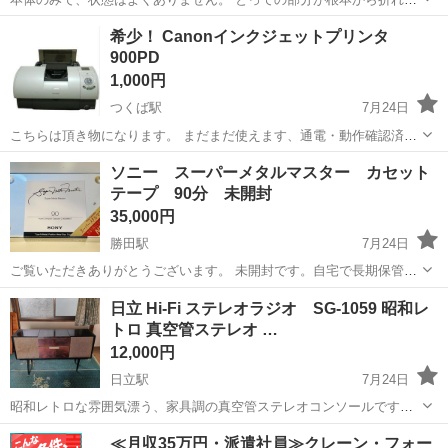
しまっていて、電池にて通電確認したのみの物になります。 SONY
茨城
土浦市
つくば駅
オーディオ
ソニー
希少！ Canonインクジェットプリンタ
CFM-170TV ラジカセ ブラック 黒 ソニー 昭和レトロなカセット、コ
900PD
レクションに...
1,000円
つくば駅
7月24日
こちらは頂き物になります。 まだまだ使えます、通電・動作確認済で
す。 そういうの気にならない方にはお得だと思います。 ガソリン代を
茨城
土浦市
つくば駅
オーディオ
ソニー スーパーメタルマスター カセット
お支払い頂ければご希望の場所までお届けも可能です、詳しくはご相
テープ 90分 未開封
インクジェットプリンタ
談ください。 よろしくお...
35,000円
勝田駅
7月24日
ご覧いただきありがとうございます。 未開封です。自宅で長期保管し
ていた物です。使用に関する保証は致しかねますので予めご了承くだ
茨城
ひたちなか市
勝田駅
オーディオ
カセットテープ
日立 Hi-Fi ステレオラジオ SG-1059 昭和レ
さい。 お取引はノークレームノーリターンでお願いします。 お問い合
トロ 真空管ステレオ …
わせお待ちしております。
12,000円
日立駅
7月24日
昭和レトロな雰囲気漂う、家具調の真空管ステレオコンソールです。
レコードプレーヤーとラジオが一体となった、当時の高級オーディオ
茨城
日立市
日立駅
オーディオ
≪月収35万円・派遣社員≫クレーン・フォー
機器です。 木目調の美しいデザインで、インテリアとしても存在感が