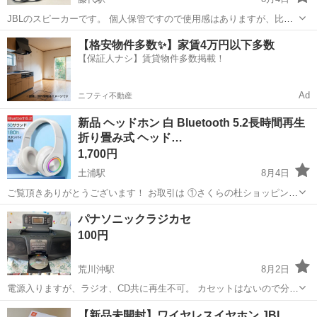
JBLのスピーカーです。 個人保管ですので使用感はありますが、比較
的綺麗かと思います。
茨城
取手市
藤代駅
オーディオ
【格安物件多数✨】家賃4万円以下多数
【保証人ナシ】賃貸物件多数掲載！
Ad
ニフティ不動産
新品 ヘッドホン 白 Bluetooth 5.2長時間再生
折り畳み式 ヘッド…
1,700円
土浦駅
8月4日
ご覧頂きありがとうございます！ お取引は ①さくらの杜ショッピング
センター ②土浦イオン どちらかでお願いいたします( .ˬ.)" お取引希望
茨城
土浦市
土浦駅
オーディオ
Bluetooth
パナソニックラジカセ
の方は最初に①か②を 選んで教えてください ①と②以外の場所ではお
100円
取引は 行いませ...
荒川沖駅
8月2日
電源入りますが、ラジオ、CD共に再生不可。 カセットはないので分か
りません。 直せる方など如何でしょうか？
茨城
稲敷郡
荒川沖駅
オーディオ
パナソニック
【新品未開封】ワイヤレスイヤホン JBL