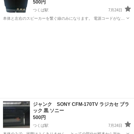
500円
つくば駅
7月24日
本体と左右のスピーカーを繋ぐ線のみになります。 電源コードがない
為、現時点では使用出来るかはわかりません。 CREATIVE
茨城
土浦市
つくば駅
オーディオ
ジャンク
GIGAWORKS T20 SERIESⅡ https://jp.creative.com/...
ジャンク SONY CFM-170TV ラジカセ ブラ
ック 黒 ソニー
500円
つくば駅
7月24日
本体のみで、状態はよくありません。 とっての部分が根本から折れて