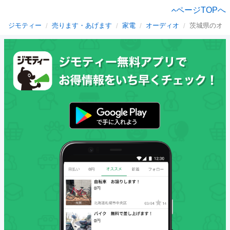
ページTOPへ
ジモティー
売ります・あげます
家電
オーディオ
茨城県のオー