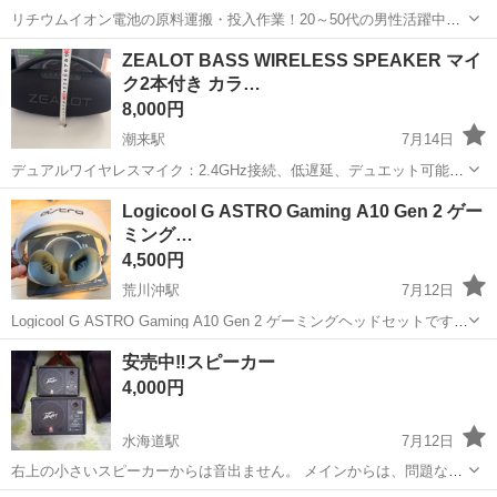
リチウムイオン電池の原料運搬・投入作業！20～50代の男性活躍中★
ワンルーム寮完備！赴任旅費会社負担！年間休日130日★フォークリフ
神奈川
相模原市
南橋本駅
その他
ZEALOT BASS WIRELESS SPEAKER マイ
ト免許お持ちの方、活躍中！就業先食堂利用可★《神奈川県相模原
ク2本付き カラ…
市》 人気の工場のお仕事 ◇電...
8,000円
潮来駅
7月14日
デュアルワイヤレスマイク：2.4GHz接続、低遅延、デュエット可能。
• Bluetooth 5.2：安定接続、最大約10m。 • 重低音強化：大口径スピー
茨城
潮来市
潮来駅
オーディオ
Logicool G ASTRO Gaming A10 Gen 2 ゲー
カー、迫力のサウンド￼￼￼。 • 多機能：RGBライト、TFカ...
ミング…
4,500円
荒川沖駅
7月12日
Logicool G ASTRO Gaming A10 Gen 2 ゲーミングヘッドセットです。
ゲームをするのに購入しましたが子育て中の父にゲームしている時間
茨城
稲敷郡
荒川沖駅
オーディオ
Gen
安売中‼️スピーカー
なんてなくほぼ新品です😢 どうぞよろしくお願いします🙇 htt...
4,000円
水海道駅
7月12日
右上の小さいスピーカーからは音出ません。 メインからは、問題なく
音出来ます。