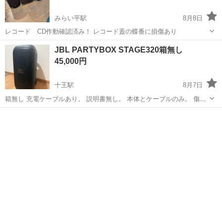
みらい平駅
8月8日
レコード CD作動確認済み！ レコード蓋の蝶番に損傷あり
茨城
つくばみらい市
みらい平駅
オーディオ
JBL PARTYBOX STAGE320箱無し
45,000円
十王駅
8月7日
箱無し 充電ケーブルあり。 説明書無し。 本体とケーブルのみ。 傷あ
り。※写真 他に多少の傷あり。 音は問題なく出ます。繋がります。
茨城
日立市
十王駅
オーディオ
背面のUSBポート類の使用確認してません。多分と言うかほぼ確実に
使えると思います。 問...