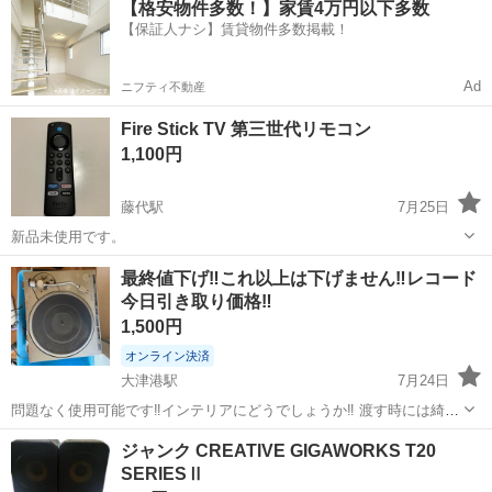
【格安物件多数！】家賃4万円以下多数
OK◎無料駐車場完備！《茨城県常陸大宮市》 人気の工場のお仕事 ◇
【保証人ナシ】賃貸物件多数掲載！
電子部品製造倉庫内の事務...
Ad
ニフティ不動産
Fire Stick TV 第三世代リモコン
1,100円
藤代駅
7月25日
新品未使用です。
茨城
取手市
藤代駅
オーディオ
Fire
最終値下げ‼️これ以上は下げません‼️レコード
今日引き取り価格‼️
1,500円
オンライン決済
大津港駅
7月24日
問題なく使用可能です‼️インテリアにどうでしょうか‼️ 渡す時には綺麗
に掃除して渡します‼️ よろしくお願いします‼️ 今日引き取りの方限定価
茨城
北茨城市
大津港駅
オーディオ
レコード
ジャンク CREATIVE GIGAWORKS T20
格‼️これこそ最終値下げです‼️ いいねしてる方いましたらよろしくお願
SERIESⅡ
いします‼️