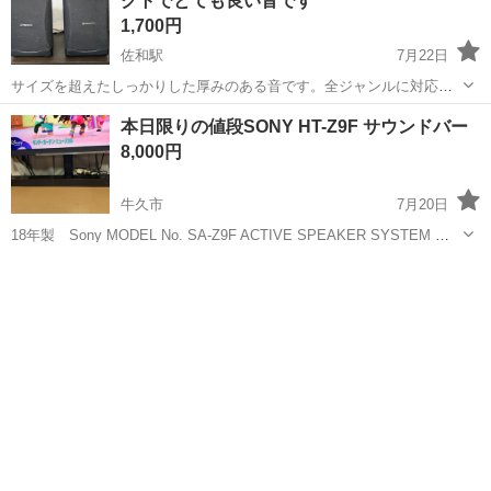
クトでとても良い音です
1,700円
佐和駅
7月22日
サイズを超えたしっかりした厚みのある音です。全ジャンルに対応し
ます。サイズは写真4 の500mm ペットボトルとの比較をご参照くださ
茨城
ひたちなか市
佐和駅
オーディオ
コンパクト
本日限りの値段SONY HT-Z9F サウンドバー
い。ネットで6500円から8000円で売られています。写真5を参照くだ
8,000円
さい。 パイオニア...
牛久市
7月20日
18年製 Sony MODEL No. SA-Z9F ACTIVE SPEAKER SYSTEM サ
ウンドバー （美品）のみ リモコンとサブウーファーありません サ
茨城
牛久市
オーディオ
49インチ
ウンドバーのみの使用でも ハイレゾで音もいい感じです ...