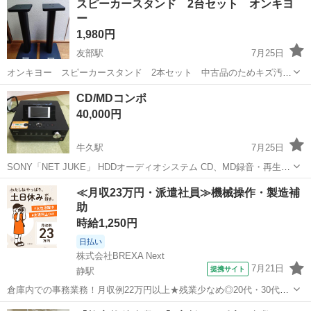
スピーカースタンド 2台セット オンキヨ
個と本体、充電クレードルです。 バッテリーにはクリップ付きです。
ー
詳細はUV-5R Pl...
1,980円
友部駅
7月25日
オンキヨー スピーカースタンド 2本セット 中古品のためキズ汚れ
有ります。 高さ約62cm 上面のサイズ約18cm✕23cm 台座のサイズ約
茨城
笠間市
友部駅
オーディオ
オンキヨー
CD/MDコンポ
25cm✕29cm
40,000円
牛久駅
7月25日
SONY「NET JUKE」 HDDオーディオシステム CD、MD録音・再生対
応 型番は画像3枚目をご覧ください。 状態はとてもきれいだと思いま
茨城
牛久市
牛久駅
オーディオ
SONY
≪月収23万円・派遣社員≫機械操作・製造補
す。 欠点としては、スピーカーの網目にガムテープを剥がした跡があ
助
ることで...
時給1,250円
日払い
株式会社BREXA Next
7月21日
提携サイト
静駅
倉庫内での事務業務！月収例22万円以上★残業少なめ◎20代・30代・
40代の男女活躍中！空調完備で快適作業★食堂利用可◎マイカー通勤
茨城
常陸大宮市
静駅
その他