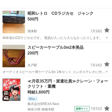
昭和レトロ CDラジカセ ジャンク
500円
潮来駅
7月19日
40年前のCDラジカセです。 電源が入ったり入らなかったりします。
茨城
潮来市
潮来駅
オーディオ
レトロ
スピーカーケーブル3m2本美品
200円
水戸駅
7月14日
オーディオスピーカー用ケーブル3m 2本セット コンポステレオに付属
していたケーブルです。中古美品 取りに来て頂ける方に格安でお譲り
茨城
水戸市
水戸駅
オーディオ
ケーブル
≪月収35万円・派遣社員≫クレーン・フォー
します。
クリフト・重機
時給1,600円
日払い
株式会社BREXA Next
7月21日
提携サイト
神奈川県 南橋本駅