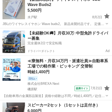
Wave Buds2
5,500円
水戸駅
8月2日
JBLのワイヤレスイヤホン Wave buds2。 新品未開封品です。 定価
8000円程の物です。 別の色が欲しくなった為 開封せず出品致しま
茨城
水戸市
水戸駅
オーディオ
【未経験OK🚚】月収30万↑中型免許ドライバ
す。 未開封品ですが、新品定価よりも安いです。 この前大手家電量販
ー募集
店で購入しまし...
完全週休2日で安定転職
Ad
ドライバーダイレクト
≪寮無料・月収34万円・派遣社員≫自動車系
工場での軽作業・ピッキング 交替制
時給1,400円
日払い
株式会社BREXA Next
7月21日
提携サイト
磯原駅
【自動車用の金属部品製造】資格や経験は不問／時給1,400円／赴任旅
費会社負担／正社員登用のチャンスあり／食堂利用可能／マイカー通
茨城
北茨城市
磯原駅
その他
スピーカー2セット（1セットは足付き）
勤OK《茨城県茨城市》 人気の工場のお仕事 ◇トラックの金属部品の
6,000円
製造◇ ★トラックの金属...