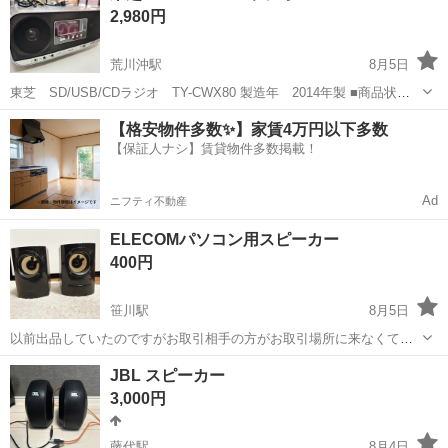
2,980円
荒川沖駅
8月5日
東芝 SD/USB/CDラジオ TY-CWX80 製造年 2014年製 ■商品状
態 中古品 動作確認できております。 中古品となりますので使用感
茨城
土浦市
荒川沖駅
オーディオ
CWX
【格安物件多数✨】家賃4万円以下多数
や多少のキズ・ヨゴレ等はご理解下さいませ。現状渡し...
【保証人ナシ】賃貸物件多数掲載！
Ad
ニフティ不動産
ELECOMパソコン用スピーカー
400円
笹川駅
8月5日
以前出品していたのですがお取引相手の方がお取引場所に来なくて連
絡も無かった為再出品致します ノークレームノーリターンでよろしく
茨城
神栖市
笹川駅
オーディオ
JBL スピーカー
お願いします 定型文でのお問い合わせはご遠慮下さい
3,000円
藤代駅
8月4日