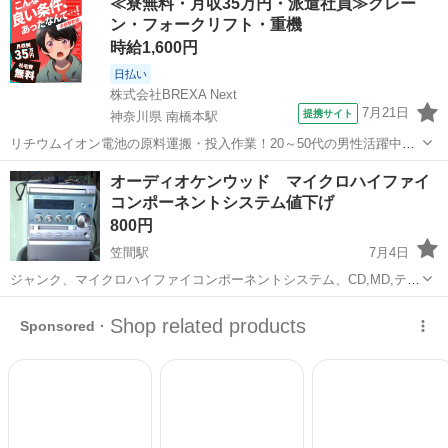
≪寮無料・月収35万円・派遣社員≫クレー
ン・フォークリフト・重機
時給1,600円
日払い
株式会社BREXA Next
7月21日
提携サイト
神奈川県 南橋本駅
リチウムイオン電池の原料運搬・投入作業！20～50代の男性活躍中★
ワンルーム寮完備！赴任旅費会社負担！年間休日130日★フォークリフ
神奈川
相模原市
南橋本駅
その他
オーディオケンウッド マイクロハイファイ
ト免許お持ちの方、活躍中！就業先食堂利用可★《神奈川県相模原
コンポーネントシステム値下げ
市》 人気の工場のお仕事 ◇電...
800円
笠間駅
7月4日
ジャンク、マイクロハイファイコンポーネントシステム、CD,MD,テー
プ用。通電します。音の再生はできますが録音は不具合なのか操作し
茨城
笠間市
笠間駅
オーディオ
テープ
た人によると作動しないとの事です。(本体のみ)