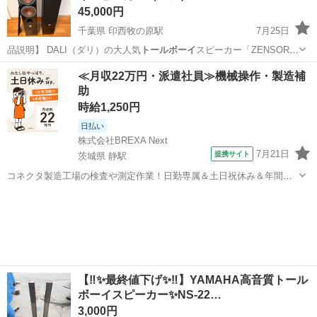
45,000円
千葉県 印西牧の原駅
7月25日
品説明】 DALI（ダリ）の大人気
トールボーイ
スピーカー「ZENSOR
7（ペア…
千葉
印西市
印西牧の原駅
オーディオ
≪月収22万円・派遣社員≫機械操作・製造補
助
時給1,250円
日払い
株式会社BREXA Next
7月21日
提携サイト
茨城県 静駅
コネクタ製造工場の検査や測定作業！日勤専属＆土日祝休み＆年間休
日128日★クリーンルーム内作業★マイカー通勤OK＆無料駐車場あり
茨城
常陸大宮市
静駅
その他
★就業先食堂利用可！日払い制度あり！《茨城県常陸大宮市》 人気の
工場のお仕事 ◇コネクタ製造工...
【‼️✨最終値下げ✨‼️】YAMAHA高音質トール
ボーイスピーカー✨NS-22…
3,000円