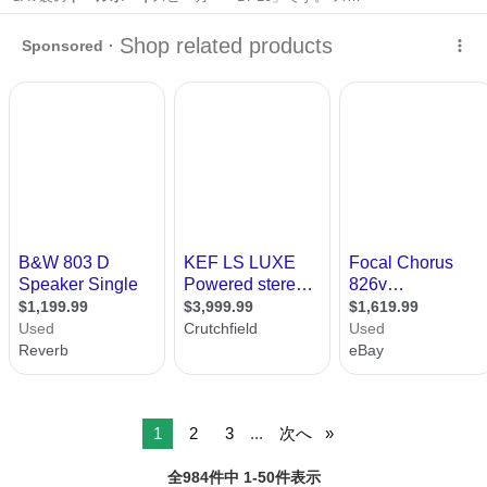
大分
大分市
南大分駅
その他
トールボーイ
1
2
3
...
次へ
全984件中 1-50件表示