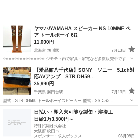
工場のお仕事 ◇コネクタ製造工...
ヤマハ/YAMAHA スピーカー NS-10MMF ペ
ア トールボーイ 6Ω
11,000円
北海道 旭川駅
7月13日
⭐⭐⭐⭐⭐⭐⭐⭐⭐⭐⭐⭐⭐⭐⭐ ジモティ内で家具・家電など多数販売中です
⭐⭐⭐⭐⭐⭐⭐⭐⭐⭐⭐⭐⭐⭐⭐ 【商品説明】 音出し確認済み。 エッジ等に現
北海道
旭川市
旭川駅
オーディオ
トールボーイ
【愛品館八千代店】SONY ソニー 5.1ch対
状穴はありませんが、サランネットに多少の...
応AVアンプ STR-DH59…
35,990円
千葉県 勝田台駅
7月13日
型式：STR-DH590
トールボーイ
スピーカー 型式：SS-CS3 …
千葉
八千代市
勝田台駅
オーディオ
商品
日払い・即入寮可能な製缶・溶接工
日給1万3,500円～
特殊汽罐株式会社
大阪府 吹田市
スポンサー：求人ボックス
08月08日