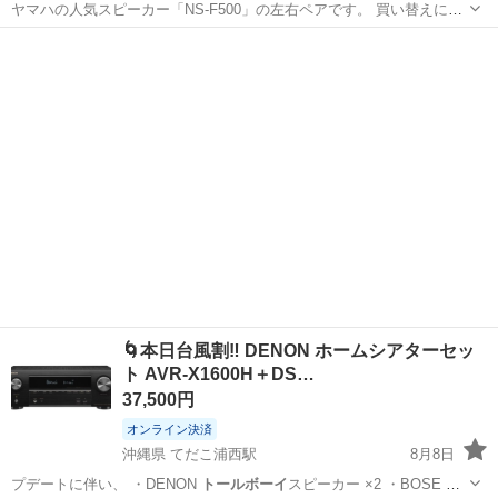
ヤマハの人気スピーカー「NS-F500」の左右ペアです。 買い替えに伴
い出品いたします。 ■ 状態について ・直前まで使用しており、左右と
大阪
大阪市
新大阪駅
オーディオ
も綺麗に音が鳴ることを確認済みです。 ・外観は全体的に美品です
が、写真4枚...
🌀本日台風割‼️ DENON ホームシアターセッ
ト AVR-X1600H＋DS…
37,500円
オンライン決済
沖縄県 てだこ浦西駅
8月8日
プデートに伴い、 ・DENON
トールボーイ
スピーカー ×2 ・BOSE セ