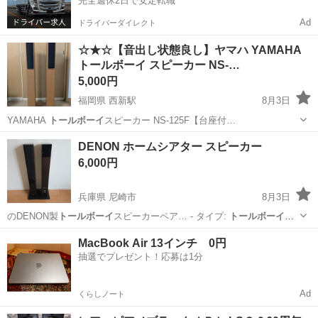
完全週休2日で安定転職
Ad
ドライバーダイレクト
☆★☆【音出し状態良し】ヤマハ YAMAHA
トールボーイ スピーカー NS-…
5,000円
福岡県 西新駅
8月3日
YAMAHA
トールボーイ
スピーカー NS-125F【台座付…
福岡
福岡市
西新駅
オーディオ
トールボーイ
DENON ホームシアター スピーカー
6,000円
兵庫県 尼崎市
8月3日
のDENON製
トールボーイ
スピーカーペア… - タイプ:
トールボーイ
ス
ピーカー -… です。スリムな
トールボーイ
（フロア型）タ…
兵庫
尼崎市
オーディオ
MacBook Air 13インチ 0円
抽選でプレゼント！応募は1分
Ad
くらしノート