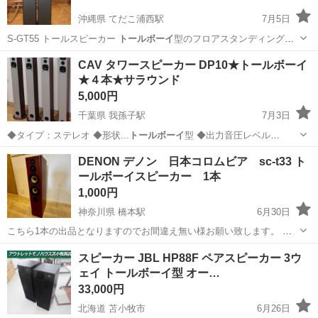
沖縄県 てだこ浦西駅
7月5日
S-GT55 トールスピーカー
トールボーイ
型のフロアスタンディングス
ピーカー…
沖縄
国頭郡
てだこ浦西駅
オーディオ
SONY
CAV タワースピーカー DP10★トールボーイ
★４本★サラウンド
5,000円
千葉県 我孫子駅
7月3日
◆タイプ：ステレオ ◆形状...
トールボーイ
型 ◆出力音圧レベル
(2.83V…
千葉
我孫子市
我孫子駅
オーディオ
トールボーイ
DENON デノン 日本コロムビア sc-t33 ト
ールボーイスピーカー 1本
1,000円
神奈川県 橋本駅
6月30日
こちら1本の出品となりますのでお間違え無い様お願い致します。 過
去に使用していた物で断捨離のためお譲り致します。 各ユニットの動
神奈川
相模原市
橋本駅
オーディオ
トールボーイ
スピーカー JBL HP88F ペアスピーカー 3ウ
作OK ソフトドームツイーターのみ経年劣化のヒビがあります。 こ
ェイ トールボーイ型 オー…
のクラスでバイアンプ接続、真鍮...
33,000円
北海道 苫小牧市
6月26日