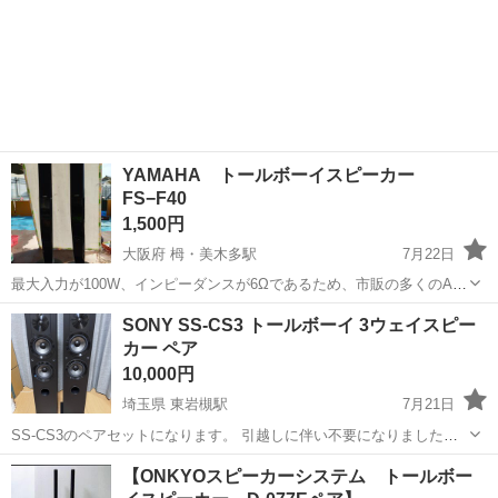
YAMAHA トールボーイスピーカー
FS−F40
1,500円
大阪府 栂・美木多駅
7月22日
最大入力が100W、インピーダンスが6Ωであるため、市販の多くのAV
アンプやオーディオアンプと安全に組み合わせることができます。 赤
大阪
堺市
栂・美木多駅
オーディオ
トールボーイ
SONY SS-CS3 トールボーイ 3ウェイスピー
黒配線が付いているデッキで、良い音が確認出来ました。 ヨゴレや擦
カー ペア
りキズもあり、これから簡易清...
10,000円
埼玉県 東岩槻駅
7月21日
SS-CS3のペアセットになります。 引越しに伴い不要になりましたの
で出品します。 8月中旬までに取りに来れる方限定でお願いします。
埼玉
さいたま市
東岩槻駅
オーディオ
【ONKYOスピーカーシステム トールボー
他サイトでも出品中の為、急に出品を取り消しさせていただく場合が