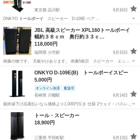
東京都 品川駅
6月16日
ONKYO
トールボーイ
スピーカー D-109E ペア …
東京
港区
品川駅
オーディオ
JBL 高級スピーカー XPL160トールボーイ
幅約３８ｃｍ 奥行約３３ｃ…
118,000円
福岡県 小竹駅
6月15日
画像の物です。 天板やけあります。 画像5枚目 スピーカー エッジ
部分劣化により破損あり 部品を購入して交換してください。 幅約３８
福岡
飯塚市
小竹駅
アンプ
トールボーイ
ONKYO D-109E(B) トールボーイスピー
ｃｍ 奥行約３３ｃｍ 高さ約８４ｃｍ 大きいので重量あります。...
5,000円
オンライン決済
配送可
長崎県 川棚駅
6月14日
最終値下げ品着払いなら価格より1,000円引き 仕様 2ウェイ・バスレフ
型を採用した2ウェイ・スピーカーシステム。ウーハーに8cm N-OMF
長崎
東彼杵郡
川棚駅
生活家電
ONKYO
トール・スピーカー
コーン×2、ツィーターに2cmバランスドーム×1を備える。主な仕様
18,900円
は、周波数特...
三重県 平田町駅
6月13日