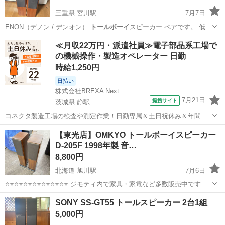
三重県 宮川駅
7月7日
ENON（デノン / デンオン）
トールボーイ
スピーカー ペアです。 低音
から…
三重
伊勢市
宮川駅
アンプ
DENON
≪月収22万円・派遣社員≫電子部品系工場で
の機械操作・製造オペレーター 日勤
時給1,250円
日払い
株式会社BREXA Next
7月21日
提携サイト
茨城県 静駅
コネクタ製造工場の検査や測定作業！日勤専属＆土日祝休み＆年間休
日128日★クリーンルーム内作業★マイカー通勤OK＆無料駐車場あり
茨城
常陸大宮市
静駅
その他
【東光店】OMKYO トールボーイスピーカー
★就業先食堂利用可！日払い制度あり！《茨城県常陸大宮市》 人気の
D-205F 1998年製 音…
工場のお仕事 ◇コネクタ製造工...
8,800円
北海道 旭川駅
7月6日
⭐⭐⭐⭐⭐⭐⭐⭐⭐⭐⭐⭐⭐⭐ ジモティ内で家具・家電など多数販売中です
⭐⭐⭐⭐⭐⭐⭐⭐⭐⭐⭐⭐⭐⭐ 【商品説明】 動作確認環境がないため未チェッ
北海道
旭川市
旭川駅
オーディオ
SONY SS-GT55 トールスピーカー 2台1組
ク品です。 中古品の為キズ・汚れあります。 店頭に...
5,000円