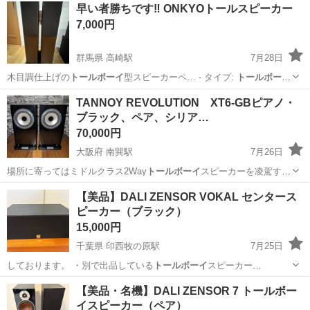
栃木
那須塩原市
西那須野駅
生活家電
早い者勝ちです‼️ ONKYOトールスピーカー
7,000円
群馬県 高崎駅
7月28日
木目調仕上げの
トールボーイ
型スピーカーペ… - タイプ:
トールボーイ
型スピーカー …
群馬
高崎市
高崎駅
オーディオ
TANNOY REVOLUTION XT6-GBピアノ・
ブラック、ペア、シリア…
70,000円
大阪府 南巽駅
7月26日
場所に寄ってはミドルクラス2Way
トールボーイ
スピーカーを凌駕する
程力強い小さな…
大阪
大阪市
南巽駅
オーディオ
エンクロージャー
【美品】DALI ZENSOR VOKAL センタース
ピーカー（ブラック）
15,000円
千葉県 印西牧の原駅
7月25日
しております。 ・別で出品している
トールボーイ
スピーカー
「ZENSOR 7」とあ…
千葉
印西市
印西牧の原駅
オーディオ
ZENSOR
【美品・名機】DALI ZENSOR 7 トールボー
イスピーカー（ペア）