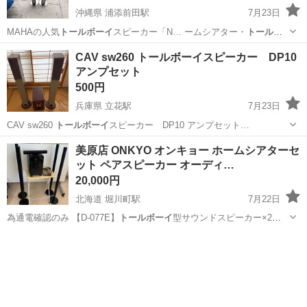
沖縄県 浦添前田駅
7月23日
MAHAの人気
トールボーイ
スピーカー「N… ームシアター・
トールボ
ーイ
型スピーカー・… カー構成 ・
トールボーイ
型 ・ホーム…
沖縄
浦添市
浦添前田駅
アクセサリー
CAV sw260 トールボーイスピーカー DP10
NS225F#
トールボーイ
スピーカー#ホ…
アンプセット
500円
兵庫県 立花駅
7月23日
CAV sw260
トールボーイ
スピーカー DP10 アンプセット…
兵庫
尼崎市
立花駅
オーディオ
美原店 ONKYO オンキョー ホームシアターセ
ット ペアスピーカー オーディ…
20,000円
北海道 堀川町駅
7月22日
為通電確認のみ 【D-077E】
トールボーイ
型サウンドスピーカー×2セ
ット ※…
北海道
函館市
堀川町駅
オーディオ
オンキョー