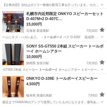
【仕事内容】当社はボイラー整備や配管工事を行っています。その中
で必要な配管やボイラーの製缶作業(溶接・切断・架台等の製作)業務に
アルバイト・パート
札幌市内近郊限定 ONKYO スピーカーセット
当社工場内であたっていただきます。 工場は大阪府吹田市芳野町。御
D-407M×2 D-407C…
堂筋線の江坂駅からの徒歩圏内にあります...
15,000円
北海道 新道東駅
7月10日
ームにキズ・ハガレあり。 ・
トールボーイ
ペア D-105F 低域用:…
北海道
札幌市
新道東駅
オーディオ
オンキョー
SONY SS-GT550 2本組 スピーカー トールボ
ーイ ホームシアター
10,000円
静岡県 安倍川駅
7月10日
-GT550 2本組 スピーカー
トールボーイ
ホームシアター １オーナー…
静岡
静岡市
安倍川駅
オーディオ
ONKYO D-109E トールボーイスピーカー
4,500円
岐阜県 美濃白鳥駅
7月8日
最近までYAMAHAのアンプで使用していたものになります。傷等あり
ますがまだまだ使用できます。テレビ用のスピーカーとしていかがで