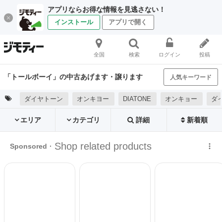
アプリならお得な情報を見逃さない！
インストール
アプリで開く
全国
検索
ログイン
投稿
「トールボーイ」の中古あげます・譲ります
人気キーワード
ダイヤトーン
オンキヨー
DIATONE
オンキョー
ダ
エリア
カテゴリ
詳細
新着順