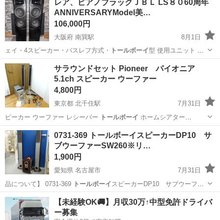
レア、ピアノブラックＪＢＬ LS８０60周年
ANNIVERSARYModel美…
106,000円
大阪府 南巽駅
8月1日
ェイ・4スピーカー・バスレフ方式・
トールボーイ
型 使用ユニット 低
域用:20cm…
大阪
大阪市
南巽駅
オーディオ
JBL
サラウンドセット Pioneer パイオニア
5.1ch スピーカー ウーファー
4,800円
東京都 北千住駅
7月31日
ピーカー ウーファー レシーバー
トールボーイ
ホームシアター
Pioneer …
東京
足立区
北千住駅
オーディオ
0731-369 トールボーイスピーカーDP10 サ
ブウーファーSW260※リ…
1,900円
愛知県 名古屋市
7月31日
品について】 0731-369
トールボーイ
スピーカーDP10 サブウーファ
ー…
愛知
名古屋市
オーディオ
トールボーイ
【未経験OK🚚】月収30万↑中型免許ドライバ
ー募集