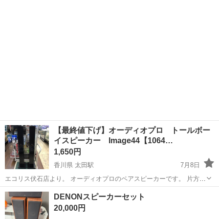
岐阜
郡上市
美濃白鳥駅
オーディオ
しょうか? 製品名: オンキョー D-109E スピーカー 最大パワー: 80W イ
ンピーダン...
【最終値下げ】オーディオプロ トールボー
イスピーカー Image44【1064…
1,650円
香川県 太田駅
7月8日
エコリス伏石店より。 オーディオプロのペアスピーカーです。 片方の
ツイーターから音が出ていません。 現状ジャンク扱いでの販売になり
香川
高松市
太田駅
その他
トールボーイ
DENONスピーカーセット
ます。
20,000円