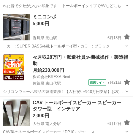
れた音でクセが少ない印象です
トールボーイ
タイプでAVなどにも
活躍してくれ…
三重
鈴鹿市
平田町駅
オーディオ
トールボーイ
ミニコンポ
5,000円
香川県 元山駅
6月13日
ーカー: SUPER BASS搭載
トールボーイ
型 - カラー: ブラック
香川
高松市
元山駅
オーディオ
ミニコンポ
≪月収28万円・派遣社員≫機械操作・製造補
助
月給230,000円
株式会社BREXA Next
7月21日
提携サイト
佐賀県 東山代駅
シリコンウェーハ製品の製造業務！【入社祝い金10万円支給】お友達
やカップルとの応募OK◎年間休日129日＆休出なしでプライベート充
佐賀
伊万里市
東山代駅
その他
CAV トールボーイスピーカー スピーカー
実♪業務はクリーンルームで快適作業◎自社正社員登用制度あり★1食
タワー型 インテリア
300円～の格安食堂あり！《佐...
2,000円
大分県 南大分駅
6月12日
CAV製の
トールボーイ
スピーカー「DP10」です。 ス…