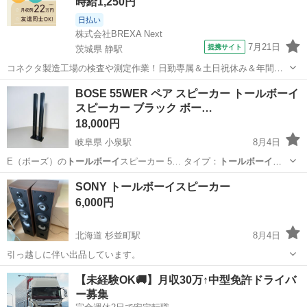
時給1,250円
日払い
株式会社BREXA Next
7月21日
提携サイト
茨城県 静駅
コネクタ製造工場の検査や測定作業！日勤専属＆土日祝休み＆年間休
日128日★クリーンルーム内作業★マイカー通勤OK＆無料駐車場あり
茨城
常陸大宮市
静駅
その他
BOSE 55WER ペア スピーカー トールボーイ
★就業先食堂利用可！日払い制度あり！《茨城県常陸大宮市》 人気の
スピーカー ブラック ボー…
工場のお仕事 ◇コネクタ製造工...
18,000円
岐阜県 小泉駅
8月4日
E（ボーズ）の
トールボーイ
スピーカー 5… タイプ：
トールボーイ
ス
ピーカー …
岐阜
多治見市
小泉駅
オーディオ
トールボーイ
SONY トールボーイスピーカー
6,000円
北海道 杉並町駅
8月4日
引っ越しに伴い出品しています。
北海道
函館市
杉並町駅
オーディオ
【未経験OK🚚】月収30万↑中型免許ドライバ
ー募集