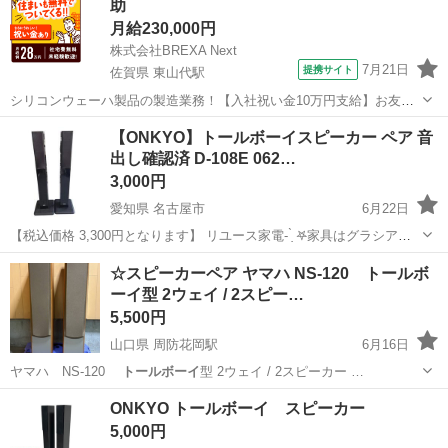
助
月給230,000円
株式会社BREXA Next
7月21日
提携サイト
佐賀県 東山代駅
シリコンウェーハ製品の製造業務！【入社祝い金10万円支給】お友達
やカップルとの応募OK◎年間休日129日＆休出なしでプライベート充
佐賀
伊万里市
東山代駅
その他
【ONKYO】トールボーイスピーカー ペア 音
実♪業務はクリーンルームで快適作業◎自社正社員登用制度あり★1食
出し確認済 D-108E 062…
300円～の格安食堂あり！《佐...
3,000円
愛知県 名古屋市
6月22日
【税込価格 3,300円となります】 リユース家電- ̗̀ 𖤐家具はグラシアス
にGO✰*。 動作確認ずみ 写真に写る物のみ。 傷汚れは中古品ですので
愛知
名古屋市
その他
☆スピーカーペア ヤマハ NS-120 トールボ
ございますが個人的に見てそこまでの傷や汚れはございません。 詳し
ーイ型 2ウェイ / 2スピー…
くはお写...
5,500円
山口県 周防花岡駅
6月16日
ヤマハ NS-120
トールボーイ
型 2ウェイ / 2スピーカー …
山口
下松市
周防花岡駅
オーディオ
トールボーイ
ONKYO トールボーイ スピーカー
5,000円