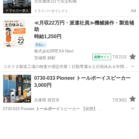
完全週休2日で安定転職
Ad
ドライバーダイレクト
≪月収22万円・派遣社員≫機械操作・製造補
助
時給1,250円
日払い
株式会社BREXA Next
7月21日
提携サイト
茨城県 静駅
コネクタ製造工場の検査や測定作業！日勤専属＆土日祝休み＆年間休
日128日★クリーンルーム内作業★マイカー通勤OK＆無料駐車場あり
茨城
常陸大宮市
静駅
その他
0730-033 Pioneer トールボーイスピーカー
★就業先食堂利用可！日払い制度あり！《茨城県常陸大宮市》 人気の
3,000円
工場のお仕事 ◇コネクタ製造工...
兵庫県 西宮市
7月30日
0730-033 Pioneer
トールボーイ
スピーカー 【状態】 …
兵庫
西宮市
オーディオ
トールボーイ