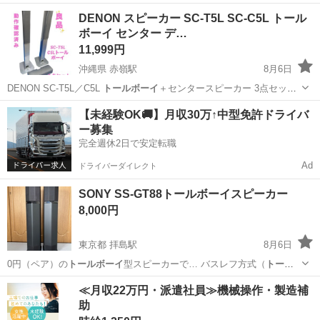
ン…
沖縄
沖縄市
てだこ浦西駅
オーディオ
DENON
DENON スピーカー SC-T5L SC-C5L トール
ボーイ センター デ…
11,999円
沖縄県 赤嶺駅
8月6日
DENON SC-T5L／C5L
トールボーイ
＋センタースピーカー 3点セット
で…
沖縄
糸満市
赤嶺駅
オーディオ
【未経験OK🚚】月収30万↑中型免許ドライバ
ー募集
完全週休2日で安定転職
Ad
ドライバーダイレクト
SONY SS-GT88トールボーイスピーカー
8,000円
東京都 拝島駅
8月6日
0円（ペア）の
トールボーイ
型スピーカーで… バスレフ方式（
トール
ボーイ
型／防磁設計）…
東京
福生市
拝島駅
オーディオ
≪月収22万円・派遣社員≫機械操作・製造補
助