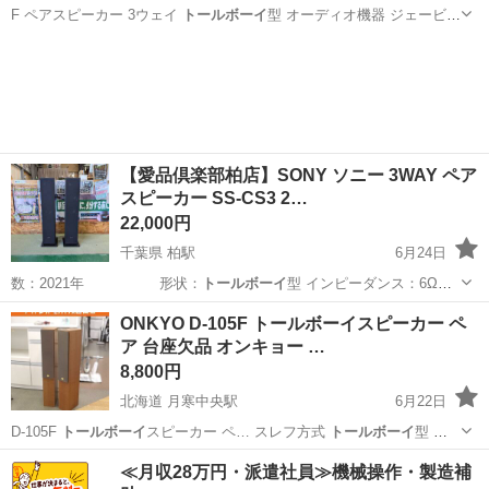
F ペアスピーカー 3ウェイ
トールボーイ
型 オーディオ機器 ジェービー
エル…
北海道
苫小牧市
オーディオ
JBL
【愛品倶楽部柏店】SONY ソニー 3WAY ペア
スピーカー SS-CS3 2…
22,000円
千葉県 柏駅
6月24日
数：2021年 形状：
トールボーイ
型 インピーダンス：6Ω
…
千葉
柏市
柏駅
オーディオ
ONKYO D-105F トールボーイスピーカー ペ
ア 台座欠品 オンキョー …
8,800円
北海道 月寒中央駅
6月22日
D-105F
トールボーイ
スピーカー ペ… スレフ方式
トールボーイ
型 ウ
ー…
北海道
札幌市
月寒中央駅
オーディオ
トールボーイ
≪月収28万円・派遣社員≫機械操作・製造補