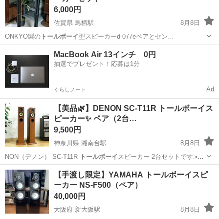
6,000円
佐賀県 鳥栖駅
8月8日
ONKYO製の
トールボーイ
型スピーカーd-077eペアとセン…
佐賀
鳥栖市
鳥栖駅
オーディオ
MacBook Air 13インチ 0円
抽選でプレゼント！応募は1分
Ad
くらしノート
【美品🌿‬】DENON SC-T11R トールボーイス
ピーカー✨️ ペア（2台…
9,500円
神奈川県 湘南台駅
8月8日
NON（デノン） SC-T11R
トールボーイ
スピーカー 2台セットです.•♬
…
神奈川
藤沢市
湘南台駅
オーディオ
トールボーイ
【手渡し限定】YAMAHA トールボーイスピ
ーカー NS-F500（ペア）
40,000円
大阪府 新大阪駅
8月8日