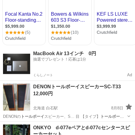
MacBook Air 13インチ 0円
抽選でプレゼント！応募は1分
Ad
くらしノート
DENONトールボーイスピーカーSC-T33
12,000円
北海道 白石駅
8月8日
DENONの
トールボーイ
スピーカー、S… 目 【タイプ】
トールボーイ
型3ウェイ4ス…
北海道
札幌市
白石駅
オーディオ
ONKYO d-077eペアとd-077cセンタースピ
ーカーセット