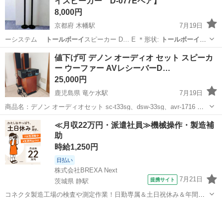
イスピーカー D-077Eペア】
ありますので、お早めにご決断...
8,000円
京都府 木幡駅
7月19日
ーシステム
トールボーイ
スピーカー D… E ＊形状:
トールボーイ
型
■■■■S…
京都
宇治市
木幡駅
オーディオ
トールボーイ
値下げ可 デノン オーディオ セット スピーカ
ー ウーファー AVレシーバーD…
25,000円
鹿児島県 竜ケ水駅
7月19日
商品名：デノン オーディオセット sc-t33sg、dsw-33sg、avr-1716 状
態：used 1000円掲載の商品に関して 他の1000円掲載商品との2個セッ
鹿児島
鹿児島市
竜ケ水駅
オーディオ
トールボーイ
≪月収22万円・派遣社員≫機械操作・製造補
トで1000円にて引渡し可能です。 もしくは11...
助
時給1,250円
日払い
株式会社BREXA Next
7月21日
提携サイト
茨城県 静駅
コネクタ製造工場の検査や測定作業！日勤専属＆土日祝休み＆年間休
日128日★クリーンルーム内作業★マイカー通勤OK＆無料駐車場あり
茨城
常陸大宮市
静駅
その他
★就業先食堂利用可！日払い制度あり！《茨城県常陸大宮市》 人気の