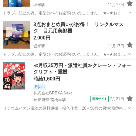
堀米駅
11月17日
トラブル防止の為、定型分へのお返事はいたしません。 ★⭐︎★おまと
め買いが絶対にお得！★⭐︎★ 別売りしているマイナスイオンスチーマ
栃木
佐野市
堀米駅
美容家電
美顔器
3点おまとめ買いがお得！ リンクルマス
ー(10000円)とリンクルマスク(2000円)を合わせておまとめ買いしてい
ク 目元用美顔器
ただけたら3...
2,000円
堀米駅
11月17日
トラブル防止の為、定型分へのお返事はいたしません。 ★⭐︎★おまと
め買いが絶対にお得！★⭐︎★ 別売りしているマイナスイオンスチーマ
栃木
佐野市
堀米駅
美容家電
ジェル
≪月収35万円・派遣社員≫クレーン・フォー
ー(10000円)とソニックシェイプ (5000円)を合わせておまとめ買いして
クリフト・重機
いただけた...
時給1,600円
日払い
株式会社BREXA Next
7月21日
提携サイト
神奈川県 南橋本駅
リチウムイオン電池の原料運搬・投入作業！20～50代の男性活躍中★
ワンルーム寮完備！赴任旅費会社負担！年間休日130日★フォークリフ
神奈川
相模原市
南橋本駅
その他
ト免許お持ちの方、活躍中！就業先食堂利用可★《神奈川県相模原
市》 人気の工場のお仕事 ◇電...