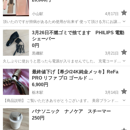
小山駅
4月17日
頂いたのですが持病があるため使用が出来ず 使って頂ける方にお譲り
します！ スカルプ、フェイス、ボディに対応した 多機能美顔器。 モ
栃木
小山市
小山駅
美容家電
美顔器
3月26日不燃ゴミで捨てます PHILIPS 電動
デル名: ELEKII BRUSH+ 色: ピンク（限定カラー） 機能: スカルプ・
シェーバー
フェイ...
0円
黒磯駅
3月21日
久しぶりに使おうと思ったら電源が入りませんでした。 充電コードの
被膜が破れていますが本線の赤黒は切れてませんでした。 おそらく本
栃木
那須塩原市
黒磯駅
美容家電
シェーバー
最終値下げ【希少/24K純金メッキ】ReFa
体の電池交換で動きそうな気がします。
PRO リファ プロ ゴールド …
6,900円
栃木駅
3月14日
【商品説明】 ご覧いただきありがとうございます。 美容ブランド
「ReFa（リファ）」の、非常に希少な24Kゴールドメッキ仕様の美顔
栃木
栃木市
栃木駅
美容家電
リファ
パナソニック ナノケア スチーマー
ローラー「ReFa PRO（エヴァンジール）」です。 通常モデル（シル
250円
バー）よりも通電性...