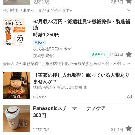
佐野市駅
3月7日
使用感ありますが、まだまだ使えます⭐︎
栃木
佐野市
佐野市駅
美容家電
ナノケア
≪月収23万円・派遣社員≫機械操作・製造補
助
時給1,250円
日払い
株式会社BREXA Next
7月21日
提携サイト
茨城県 静駅
倉庫内での事務業務！月収例22万円以上★残業少なめ◎20代・30代・
40代の男女活躍中！空調完備で快適作業★食堂利用可◎マイカー通勤
茨城
常陸大宮市
静駅
その他
【実家の押し入れ整理】眠っている人形あり
OK◎無料駐車場完備！《茨城県常陸大宮市》 人気の工場のお仕事 ◇
ませんか？
電子部品製造倉庫内の事務...
状態が悪くてもOK🙆‍♀️査定0円‼️
Ad
COYASH
Panasonicスチーマー ナノケア
300円
宇都宮駅
3月4日