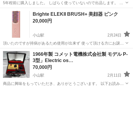
5年程前に購入しました。 しばらく使っていないので出品します。 説
明書や箱はありません。
栃木
宇都宮市
宇都宮駅
美容家電
ナノケア
Brighte ELEKII BRUSH+ 美顔器 ピンク
20,000円
小山駅
2月24日
頂いたのですが持病があるため使用が出来ず 使って頂ける方にお譲り
します！ スカルプ、フェイス、ボディに対応した 多機能美顔器。 モ
栃木
小山市
小山駅
美容家電
美顔器
1966年製 コメット電機株式会社製 モデル P-
デル名: ELEKII BRUSH+ 色: ピンク（限定カラー） 機能: スカルプ・
3型」Electric os…
フェイ...
70,000円
小山駅
2月11日
商品に興味をもっていただき、ありがとうございます。 以下お読みい
ただき、入札をお待ちしています。 【商品の説明】 70年前の商品で
栃木
小山市
小山駅
美容家電
コメット
す。 1966年に発売されたコメット電機株式会社製の昭和レトロな美顔
器「モデル P-3型」で...