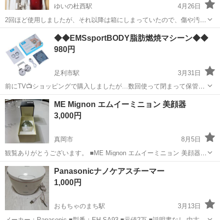
ゆいの杜西駅
4月26日
2回ほど使用しましたが、それ以降は箱にしまっていたので、傷や汚れ
は見当たりません。美品です。 動作確認済み。 パッケージは白色です
栃木
宇都宮市
ゆいの杜西駅
美容家電
美顔器
◆◆EMSsportBODY脂肪燃焼マシーン◆◆
が、中身は写真の通りの赤色です。 ゆいの杜まで引取りに来て下さる
980円
方、お値下げ可能です！ ※直...
足利市駅
3月31日
前にTV📺️ショッピングで購入しましたが…数回使って閉まって保管な
ので何方か欲しい方いましたらどうですか? お腹周りが気になったの
栃木
足利市
足利市駅
美容家電
マシーン
ME Mignon エムイーミニョン 美顔器
で2ヶ月程使用しましたが確かに効果あり… 前から腰痛😞持ちで腰に
3,000円
毎回使っていてクセになる程痛み...
真岡市
8月5日
観覧ありがとうございます。 ■ME Mignon エムイーミニョン 美顔器 ■
中古品 ■動作確認済み ■仕様■ ME Mignon エムイーミニョン 横92.3 奥
栃木
真岡市
美容家電
Panasonicナノケアスチーマー
行91.6 高さ124.5m...
1,000円
おもちゃのまち駅
3月13日
メーカー：Panasonic ■型番：EH-SA93 ■元値2万 ■説明書なし 中古品