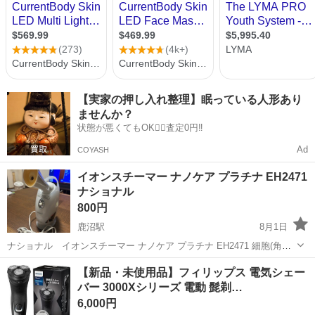
【実家の押し入れ整理】眠っている人形あり
ませんか？
状態が悪くてもOK🙆‍♀️査定0円‼️
Ad
COYASH
イオンスチーマー ナノケア プラチナ EH2471
ナショナル
800円
鹿沼駅
8月1日
ナショナル イオンスチーマー ナノケア プラチナ EH2471 細胞(角質
細胞)から、肌年齢を変える。世界初★1“プラチナ美肌スチーマー"
栃木
鹿沼市
鹿沼駅
美容家電
【新品・未使用品】フィリップス 電気シェー
【傷などの状態】使用頻度は少ないです。使用感は無く綺麗だと思い
バー 3000Xシリーズ 電動 髭剃…
ます 動作確認済み...
6,000円