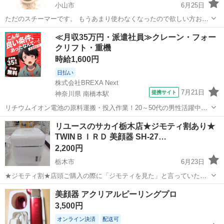
小山市
6月25日
ただのスチーマーです。 もうあまり使わなくなったので欲しい方お譲
り致します。 まだ購入して1年ほどしか経ってないので問題なく動き
栃木
小山市
美容家電
スチーマー
≪月収35万円・派遣社員≫クレーン・フォー
ますし、効果も変わりないです。 小山まで出来るだけ早く取りに来て
クリフト・重機
いただける方優先致します。
時給1,600円
日払い
株式会社BREXA Next
7月21日
提携サイト
神奈川県 南橋本駅
リチウムイオン電池の原料運搬・投入作業！20～50代の男性活躍中★
ワンルーム寮完備！赴任旅費会社負担！年間休日130日★フォークリフ
神奈川
相模原市
南橋本駅
その他
リユースのサカイ栃木店★ジモティ割あり★
ト免許お持ちの方、活躍中！就業先食堂利用可★《神奈川県相模原
TWINＢＩＲＤ 美顔器 SH-27…
市》 人気の工場のお仕事 ◇電...
2,200円
栃木市
6月23日
★ジモティ割★店頭ご購入の際に「ジモティを見た」と言っていただ
くとジモティ限定価格（掲載価格の10%OFF）でご購入が可能です。
栃木
栃木市
美容家電
美顔器 アクリアルピーリングプロ
ぜひ店頭にてスタッフまでお伝えくださいませ。 --------------------...
3,500円
オンライン決済
配送可