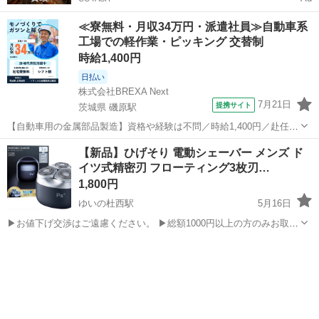
≪寮無料・月収34万円・派遣社員≫自動車系
工場での軽作業・ピッキング 交替制
時給1,400円
日払い
株式会社BREXA Next
7月21日
提携サイト
茨城県 磯原駅
【自動車用の金属部品製造】資格や経験は不問／時給1,400円／赴任旅
費会社負担／正社員登用のチャンスあり／食堂利用可能／マイカー通
茨城
北茨城市
磯原駅
その他
【新品】ひげそり 電動シェーバー メンズ ド
勤OK《茨城県茨城市》 人気の工場のお仕事 ◇トラックの金属部品の
イツ式精密刃 フローティング3枚刃…
製造◇ ★トラックの金属...
1,800円
ゆいの杜西駅
5月16日
▶お値下げ交渉はご遠慮ください。 ▶総額1000円以上の方のみお取引
します。 ▶受け渡し場所はウエルシア宇都宮清原台店を指定させて頂
栃木
宇都宮市
ゆいの杜西駅
美容家電
シェーバー
きます。 新品未使用 ブルーグレー 定価:4680円 【ドイツ式精密刃・敏
感肌にも優...