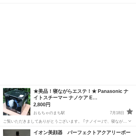
栃木
真岡市
寺内駅
美容家電
★美品！寝ながらエステ！★ Panasonic ナ
イトスチーマー ナノケア E…
2,800円
おもちゃのまち駅
7月18日
ご覧いただきましてありがとうございます。 ｢ナノイー｣で、寝ながら
エステ!!(^^♪ ｢潤風スチーム｣と｢ナノイー｣のダブル機能で肌のうるお
栃木
下都賀郡
おもちゃのまち駅
美容家電
ナノケア
イオン美顔器 パーフェクトアクアリーボー
いをキープし、ツヤのある髪へ!! 本体サイズ：高さ21.5×幅19...