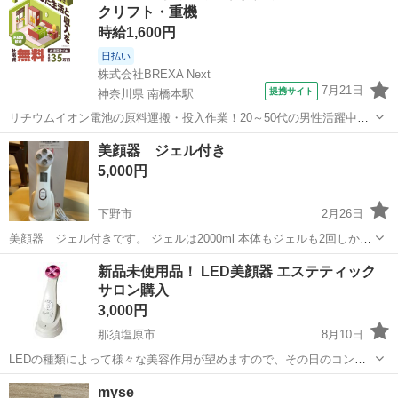
クリフト・重機
ずみ...
時給1,600円
日払い
株式会社BREXA Next
7月21日
提携サイト
神奈川県 南橋本駅
リチウムイオン電池の原料運搬・投入作業！20～50代の男性活躍中★
ワンルーム寮完備！赴任旅費会社負担！年間休日130日★フォークリフ
神奈川
相模原市
南橋本駅
その他
美顔器 ジェル付き
ト免許お持ちの方、活躍中！就業先食堂利用可★《神奈川県相模原
5,000円
市》 人気の工場のお仕事 ◇電...
下野市
2月26日
美顔器 ジェル付きです。 ジェルは2000ml 本体もジェルも2回しか使
ってません。 なのでジェルはほぼ減ってません！ USBタイプの充電コ
栃木
下野市
美容家電
ジェル
新品未使用品！ LED美顔器 エステティック
ードが付属してます。 説明書あります。
サロン購入
3,000円
那須塩原市
8月10日
LEDの種類によって様々な美容作用が望めますので、その日のコンデ
ィションに合わせたお手入れができます。 エステティックポレーショ
栃木
那須塩原市
美容家電
LED
myse
ンも同時にできる、軽量・充電式・コードレスの美顔器で、ご自宅で