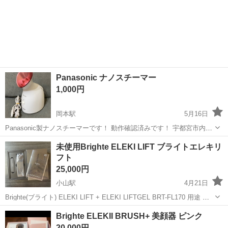
Panasonic ナノスチーマー
1,000円
岡本駅
5月16日
Panasonic製ナノスチーマーです！ 動作確認済みです！ 宇都宮市内に
てお渡し予定です！
栃木
宇都宮市
岡本駅
美容家電
Panasonic
未使用Brighte ELEKI LIFT ブライトエレキリ
フト
25,000円
小山駅
4月21日
Brighte(ブライト) ELEKI LIFT + ELEKI LIFTGEL BRT-FL170 用途 顔
電源 バッテリー式 ブランド Brighte メーカー Brighte 新品未開封 写真
栃木
小山市
小山駅
美容家電
ビニール
Brighte ELEKII BRUSH+ 美顔器 ピンク
撮影のため一度外箱...
20,000円