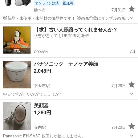
オンライン決済
配送可
栃木市
7月31日
😸新品・未使用・未開封の御品物です！ 😸画像①②はサンプル画像で
す！ 😸あんしん決裁でレターパックで全国発送いたします。 【管理
栃木
栃木市
美容家電
シェーバー
【求】古い人形譲ってくれませんか？
No4】 ◆商品名 電気シェーバー ◆メーカー フィリップス 電気シェー
状態が悪くてもOK🙆‍♀️査定0円‼️
バー ...
Ad
COYASH
パナソニック ナノケア美顔
2,048円
下今市駅
7月26日
中古ですが、いかがでしょうか？
栃木
日光市
下今市駅
美容家電
ナノケア
美顔器
1,280円
寺内駅
7月20日
Panasonic EH-SA3C 数回しか使ってません。