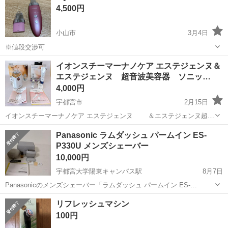
4,500円
のトリートメントも自由自在です。 ...
小山市
3月4日
※値段交渉可
栃木
小山市
美容家電
イオンスチーマーナノケア エステジェンヌ＆
エステジェンヌ 超音波美容器 ソニッ…
4,000円
宇都宮市
2月15日
イオンスチーマーナノケア エステジェンヌ ＆エステジェンヌ超音
波美容器ソニックシェイプ 2点同時の出品です。 両方とも動作確認済
栃木
宇都宮市
美容家電
イオンスチーマーナノケア
Panasonic ラムダッシュ パームイン ES-
です。 未開封のジェルが付いておりますが、使用期限の記載がないの
P330U メンズシェーバー
で ご...
10,000円
宇都宮大学陽東キャンパス駅
8月7日
Panasonicのメンズシェーバー「ラムダッシュ パームイン ES-
P330U」です。 数回使用してます。洗浄済です。 細かなスレや小傷が
栃木
宇都宮市
宇都宮大学陽東キャンパス駅
美容家電
リフレッシュマシン
本体にありますが、動作に問題はありません。 また、外箱にも多少傷
100円
がございます。 自宅...