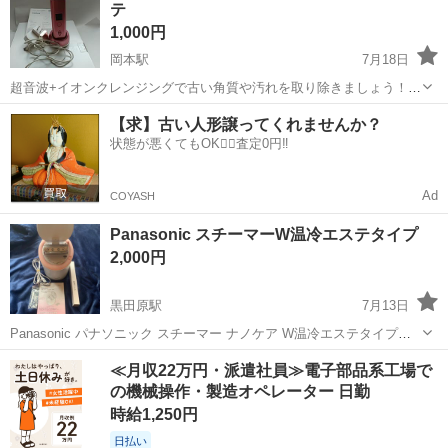
テ
1,000円
岡本駅
7月18日
超音波+イオンクレンジングで古い角質や汚れを取り除きましょう！
また、美容液成分の浸透をよくしてくれ、 リフトモードも！ １日一回
栃木
宇都宮市
岡本駅
美容家電
【求】古い人形譲ってくれませんか？
10分程度、週に1～2を目安に 軽くお顔の肌にすべらせてください 充
状態が悪くてもOK🙆‍♀️査定0円‼️
パーフェクトアクアリーボーテ
電してあれば、浴室でもお...
Ad
COYASH
Panasonic スチーマーW温冷エステタイプ
2,000円
黒田原駅
7月13日
Panasonic パナソニック スチーマー ナノケア W温冷エステタイプ
EH-SA98 しばらく使用していないので断捨離のため 出品します。 購
栃木
那須郡
黒田原駅
美容家電
≪月収22万円・派遣社員≫電子部品系工場で
入時は気に入って使っていたため多少の 使用感はあります。 できるだ
の機械操作・製造オペレーター 日勤
け...
時給1,250円
日払い