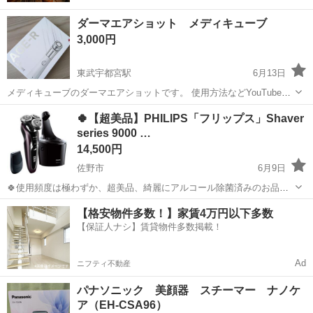
ダーマエアショット メディキューブ
3,000円
東武宇都宮駅
6月13日
メディキューブのダーマエアショットです。 使用方法などYouTubeに
あるので 先にご確認ください。 3回程度使用。本体とコード、箱もあ
栃木
宇都宮市
東武宇都宮駅
美容家電
🍀【超美品】PHILIPS「フリップス」Shaver
ります。 【場所】スーパーやドラッグストア駐車場。相談可。 【日
series 9000 …
時】基本［水、土、日］...
14,500円
佐野市
6月9日
🍀使用頻度は極わずか、超美品、綺麗にアルコール除菌済みのお品物
です。 🍀洗浄機付きモデル 🍀発売当時、Amazon価格￥41,800 税込の
栃木
佐野市
美容家電
ウェット
【格安物件多数！】家賃4万円以下多数
お品物です！ 🍀画像①は見本画像です。 ◆商品名 ウェット＆ドライ
【保証人ナシ】賃貸物件多数掲載！
電気...
Ad
ニフティ不動産
パナソニック 美顔器 スチーマー ナノケ
ア（EH-CSA96）