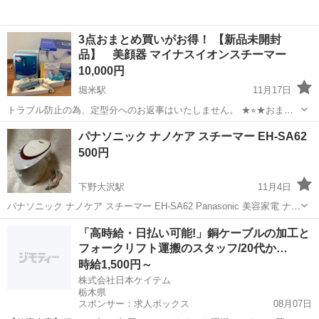
3点おまとめ買いがお得！ 【新品未開封
品】 美顔器 マイナスイオンスチーマー
10,000円
堀米駅
11月17日
トラブル防止の為、定型分へのお返事はいたしません。 ★⭐︎★おまと
め買いが絶対にお得！★⭐︎★ 別売りしているソニックシェイプ(5000円)
栃木
佐野市
堀米駅
美容家電
スチーマー
パナソニック ナノケア スチーマー EH-SA62
とリンクルマスク(2000円)を合わせておまとめ買いしていただけたら3
500円
点1200...
下野大沢駅
11月4日
パナソニック ナノケア スチーマー EH-SA62 Panasonic 美容家電 ナノ
ケア 使わなくなったのでお譲りします 動作確認済 何回か連続使用す
栃木
日光市
下野大沢駅
美容家電
ナノケア
「高時給・日払い可能!」銅ケーブルの加工と
ると止まってしまい 電源を入れ直すとまた作動します 側面にシールあ
フォークリフト運搬のスタッフ/20代か…
り...
時給1,500円～
株式会社日本ケイテム
栃木県
スポンサー：求人ボックス
08月07日