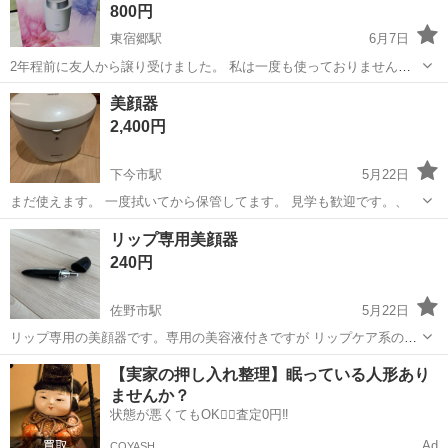
800円
東宿郷駅
6月7日
2年程前に友人から譲り受けました。 私は一度も使っておりません
が、まだまだ使用できると思いますので出品します。 【購入時価格】
栃木
宇都宮市
東宿郷駅
美容家電
美顔器
友人から譲り受けた金額は3,000円。 ※新品購入では26,900円。 【傷
2,400円
などの状態】とくに目...
下今市駅
5月22日
まだ使えます。 一度拭いてから保管してます。 見学も歓迎です。、
栃木
日光市
下今市駅
美容家電
美顔器
リップ専用美顔器
240円
佐野市駅
5月22日
リップ専用の美顔器です。専用の美容液付きですが リップケア系のク
リームやパックの上からも当てられます。
栃木
佐野市
佐野市駅
美容家電
美顔器
【実家の押し入れ整理】眠っている人形あり
ませんか？
状態が悪くてもOK🙆‍♀️査定0円‼️
Ad
COYASH