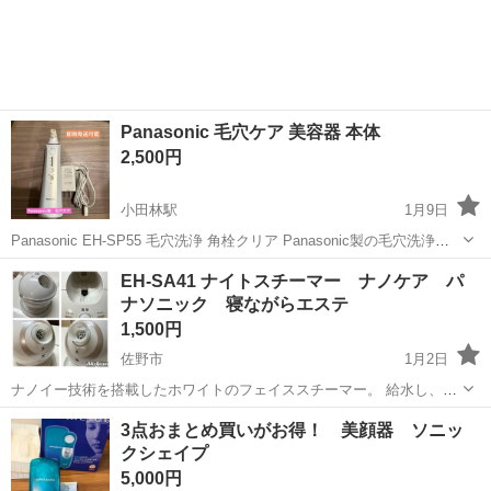
Panasonic 毛穴ケア 美容器 本体
2,500円
小田林駅
1月9日
Panasonic EH-SP55 毛穴洗浄 角栓クリア Panasonic製の毛穴洗浄機
です。 すでに生産終了してモデルです。 プレゼントでいただきました
栃木
小山市
小田林駅
美容家電
Panasonic
EH-SA41 ナイトスチーマー ナノケア パ
が、数回使用してそのまま保管していました。 箱はありません。 写...
ナソニック 寝ながらエステ
1,500円
佐野市
1月2日
ナノイー技術を搭載したホワイトのフェイススチーマー。 給水し、電
源を入れて、スチームが出るのを確認しました。（最後の写真） 20分
栃木
佐野市
美容家電
ナノイー
3点おまとめ買いがお得！ 美顔器 ソニッ
ほど作動したら、取説の通り、ナノイーのランプの点灯確認しまし
クシェイプ
た。 あまり使わず保管してまし...
5,000円