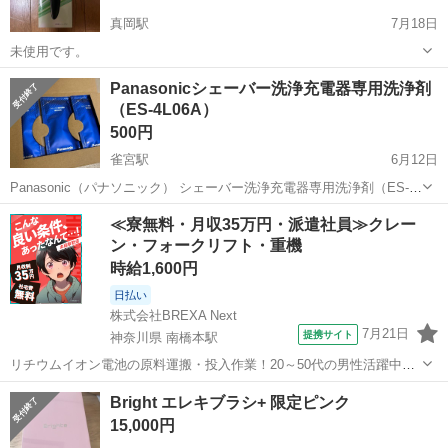
真岡駅
7月18日
未使用です。
栃木
真岡市
真岡駅
美容家電
マシン
Panasonicシェーバー洗浄充電器専用洗浄剤
（ES-4L06A）
500円
雀宮駅
6月12日
Panasonic（パナソニック） シェーバー洗浄充電器専用洗浄剤（ES-
4L06A）です。 6個入りと5個入り（1個使用）、まとめて11個です。
栃木
宇都宮市
雀宮駅
美容家電
シェーバー
≪寮無料・月収35万円・派遣社員≫クレー
ストックとして購入しましたが、使用しないため出品します。 対応機
ン・フォークリフト・重機
種など...
時給1,600円
日払い
株式会社BREXA Next
7月21日
提携サイト
神奈川県 南橋本駅
リチウムイオン電池の原料運搬・投入作業！20～50代の男性活躍中★
ワンルーム寮完備！赴任旅費会社負担！年間休日130日★フォークリフ
神奈川
相模原市
南橋本駅
その他
Bright エレキブラシ+ 限定ピンク
ト免許お持ちの方、活躍中！就業先食堂利用可★《神奈川県相模原
15,000円
市》 人気の工場のお仕事 ◇電...