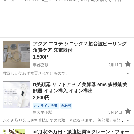
のため多少の擦れなどがございますが、 数回しか使用していない為、
栃木
下都賀郡
おもちゃのまち駅
美容家電
スチーム
目立った汚れなどは無くまだまだお使いいただけると思います。...
アクア エステ ソニック 2 超音波ピーリング
角質ケア 充電器付
1,500円
宇都宮駅
2月11日
数回しか使わず放置されているので。
栃木
宇都宮市
宇都宮駅
美容家電
角質
rf美顔器 リフトアップ 美顔器 ems 多機能美
顔器 イオン導入 イオン導出
2,800円
オンライン決済
配送可
新大平下駅
5月14日
お引き取り又は送料着払いでのお取引きになります。 美顔器 rf美顔器
リフトアップ 美顔器 ems 多機能美顔器 イオン導入 イオン導出 リフ
栃木
栃木市
新大平下駅
美容家電
美顔器
≪月収35万円・派遣社員≫クレーン・フォー
トアップ 毛穴 微電流 光エステ LED 毛穴 汚れとり 角質ケア 毛穴の黒