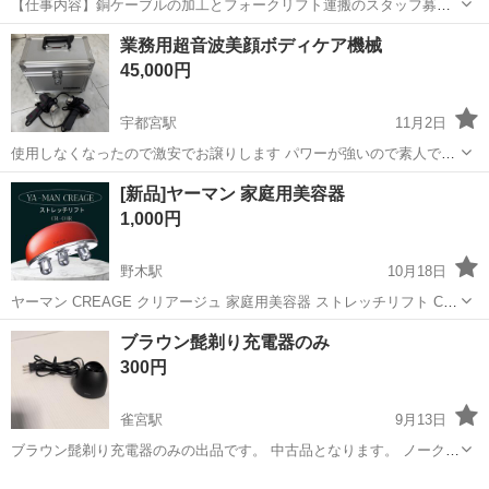
【仕事内容】銅ケーブルの加工とフォークリフト運搬のスタッフ募集/
就業先:休憩室あり・更衣室・ロッカー完備・空調完備 銅ケーブルの加
アルバイト・パート
業務用超音波美顔ボディケア機械
工とフォークリフト運搬の募集 銅製のケーブルをつくる工場で、機械
45,000円
の操作や完成品の運搬を行うお仕事で...
宇都宮駅
11月2日
使用しなくなったので激安でお譲りします パワーが強いので素人で使
い方わからない方はやめた方がいいです ジェル使用 取りに来てくれる
栃木
宇都宮市
宇都宮駅
美容家電
業務用
[新品]ヤーマン 家庭用美容器
方のみ 現金払いのみ
1,000円
野木駅
10月18日
ヤーマン CREAGE クリアージュ 家庭用美容器 ストレッチリフト CR-
03R 新品未使用です。
栃木
下都賀郡
野木駅
美容家電
リフト
ブラウン髭剃り充電器のみ
300円
雀宮駅
9月13日
ブラウン髭剃り充電器のみの出品です。 中古品となります。 ノークレ
ーム、ノーリターンでお願いします。
栃木
下野市
雀宮駅
美容家電
充電器