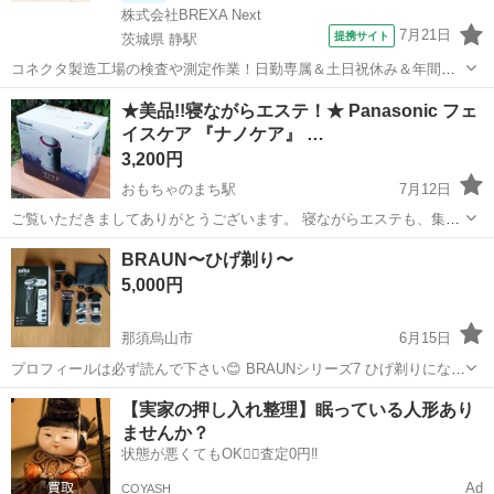
株式会社BREXA Next
7月21日
提携サイト
茨城県 静駅
コネクタ製造工場の検査や測定作業！日勤専属＆土日祝休み＆年間休
日128日★クリーンルーム内作業★マイカー通勤OK＆無料駐車場あり
茨城
常陸大宮市
静駅
その他
★美品!!寝ながらエステ！★ Panasonic フェ
★就業先食堂利用可！日払い制度あり！《茨城県常陸大宮市》 人気の
イスケア 『ナノケア』 …
工場のお仕事 ◇コネクタ製造工...
3,200円
おもちゃのまち駅
7月12日
ご覧いただきましてありがとうございます。 寝ながらエステも、集中
エステも、これひとつ!!(^^♪ 〇生活スタイルに合わせて使い方を選べる
栃木
下都賀郡
おもちゃのまち駅
美容家電
ナノケア
BRAUN〜ひげ剃り〜
1台2役！ ・｢ナノイー｣で、寝ながらエステ。キメが整った肌、ツヤの
5,000円
あるし...
那須烏山市
6月15日
プロフィールは必ず読んで下さい😊 BRAUNシリーズ7 ひげ剃りになり
ます。 先日まで問題なく使っていました。 新しい物を購入したので良
栃木
那須烏山市
美容家電
【実家の押し入れ整理】眠っている人形あり
かったら使って下さい✨ (歯のみ購入した方が良いと思います。) 中古
ませんか？
品の為、神経質...
状態が悪くてもOK🙆‍♀️査定0円‼️
Ad
COYASH