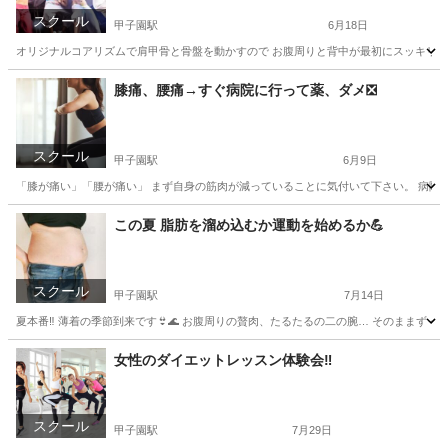
スクール
甲子園駅
6月18日
オリジナルコアリズムで肩甲骨と骨盤を動かすので お腹周りと背中が最初にスッキリします
兵庫
西宮市
甲子園駅
美容健康
エアロビクス
膝痛、腰痛→すぐ病院に行って薬、ダメ❎
スクール
甲子園駅
6月9日
「膝が痛い」「腰が痛い」 まず自身の筋肉が減っていることに気付いて下さい。 病院や
兵庫
西宮市
甲子園駅
その他
腰痛
この夏 脂肪を溜め込むか運動を始めるか💪
スクール
甲子園駅
7月14日
夏本番‼️ 薄着の季節到来です👙🌊 お腹周りの贅肉、たるたるの二の腕… そのままずっと
兵庫
西宮市
甲子園駅
美容健康
レッスン
女性のダイエットレッスン体験会‼️
スクール
甲子園駅
7月29日