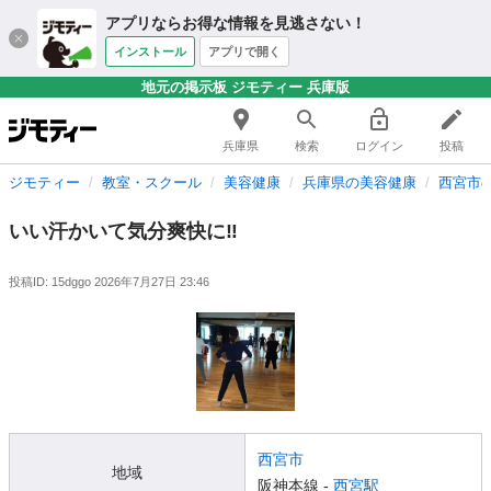
アプリならお得な情報を見逃さない！
インストール
アプリで開く
地元の掲示板 ジモティー 兵庫版
兵庫県
検索
ログイン
投稿
ジモティー
教室・スクール
美容健康
兵庫県の美容健康
西宮市
いい汗かいて気分爽快に‼️
投稿ID: 15dggo
2026年7月27日 23:46
西宮市
地域
阪神本線 -
西宮駅