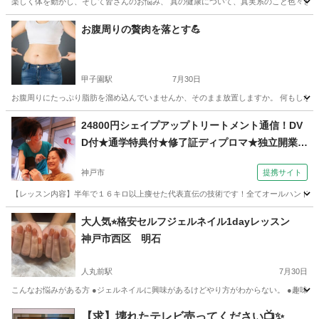
楽しく体を動かし、そして皆さんのお悩み、 真の健康について、真実系のこと色々とお話し
兵庫
西宮市
甲子園駅
美容健康
レッスン
お腹周りの贅肉を落とす💪
甲子園駅
7月30日
お腹周りにたっぷり脂肪を溜め込んでいませんか、そのまま放置しますか。 何もしないで
兵庫
西宮市
甲子園駅
美容健康
コアリズム
24800円シェイプアップトリートメント通信！DV
D付★通学特典付★修了証ディプロマ★独立開業、
副業（コミュニケーションサロン サブリナ 神戸
神戸市
提携サイト
校）
【レッスン内容】半年で１６キロ以上痩せた代表直伝の技術です！全てオールハンド技術
兵庫
神戸市
エステ
大人気⭐︎格安セルフジェルネイル1dayレッスン
神戸市西区 明石
人丸前駅
7月30日
こんなお悩みがある方 ●ジェルネイルに興味があるけどやり方がわからない。 ●趣味を見
兵庫
神戸市
人丸前駅
ジェルネイル
セルフ
【求】壊れたテレビ売ってください📺✨