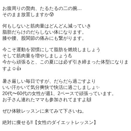
お腹周りの贅肉、たるたるの二の腕…

そのまま放置しますか😰

何もしないと筋肉量はどんどん減っていき

脂肪だらけのだらしない体になります。

膝や腰、股関節の痛みにも繋がります。

今こそ運動を習慣にして脂肪を燃焼しましょう

そして筋肉量を増やしましょう💪

今から頑張ると、この夏には必ず引き締まった体型になりま
すよ☺️👍

暑さ厳しい毎日ですが、だらだら過ごすより

いい汗かいて気分爽快で快活に過ごしましょ✨

20代〜60代の女性が週1、2ペースで頑張っています。

お子さん連れたママも参加されてますよ🙌

ぜひ体験レッスンに来てみて下さいね。

絶対に痩せる‼️【女性のダイエットレッスン】
