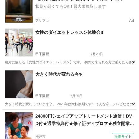
状態が悪くてもOK！最大限買取します
プリフラ
Ad
女性のダイエットレッスン体験会‼️
甲子園駅
7月29日
絶対に痩せる【女性のダイエットレッスン】です。 初めて来られる方は盛りだくさんのメニ
兵庫
西宮市
甲子園駅
その他
レッスン
大きく時代が変わる今✨
甲子園駅
7月25日
大きく時代が変わっていますよ。 2026年は大転換期です✨ そんな今、テレビなどのマ
兵庫
西宮市
甲子園駅
美容健康
レッスン
24800円シェイプアップトリートメント通信！DV
D付★通学特典付★修了証ディプロマ★独立開業、
副業（コミュニケーションサロン サブリナ 神戸
神戸市
提携サイト
校）