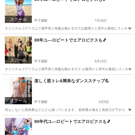
スクール
甲子園駅
7月16日
オリジナルコアリズムで肩甲骨と骨盤を動かすのでお腹周りと背中が最初にスッキリしますよ
兵庫
西宮市
甲子園駅
美容健康
エアロビクス
80年ユ―ロビートでエアロビクスも🎵
スクール
甲子園駅
6月13日
オリジナルコアリズムで肩甲骨と骨盤を動かすので お腹周りと背中が最初にスッキリします
兵庫
西宮市
甲子園駅
美容健康
エアロビクス
楽しく筋トレ&簡単なダンスステップ💪
スクール
甲子園駅
6月9日
何もしないと筋肉量はどんどん減っていきます。 筋肉量が減ると免疫力が下がり、不健康な
兵庫
西宮市
甲子園駅
その他
筋トレ
80年代ユ―ロビートでエアロビクスも🎵