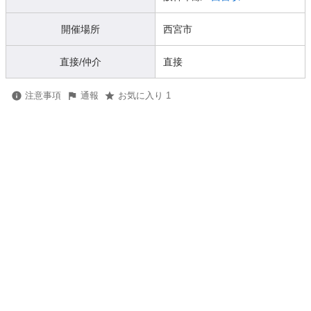
開催場所
西宮市
直接/仲介
直接
注意事項
通報
お気に入り 1