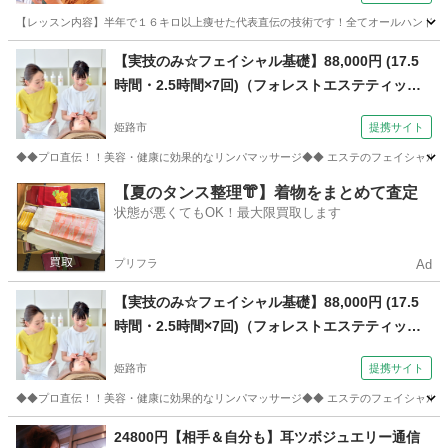
【レッスン内容】半年で１６キロ以上痩せた代表直伝の技術です！全てオールハンド技術
兵庫
神戸市
エステ
【実技のみ☆フェイシャル基礎】88,000円 (17.5
時間・2.5時間×7回)（フォレストエステティック
スクール 【飾磨教室】）
姫路市
提携サイト
◆◆プロ直伝！！美容・健康に効果的なリンパマッサージ◆◆ エステのフェイシャルコ
兵庫
姫路市
マッサージ
【夏のタンス整理👘】着物をまとめて査定
状態が悪くてもOK！最大限買取します
プリフラ
Ad
【実技のみ☆フェイシャル基礎】88,000円 (17.5
時間・2.5時間×7回)（フォレストエステティック
スクール 【飾磨教室】）
姫路市
提携サイト
◆◆プロ直伝！！美容・健康に効果的なリンパマッサージ◆◆ エステのフェイシャルコ
兵庫
姫路市
マッサージ
24800円【相手＆自分も】耳ツボジュエリー通信