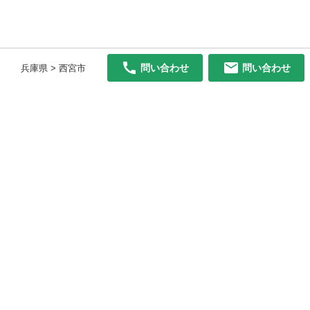
問い合わせ
問い合わせ
兵庫県 > 西宮市
初めての方へ
利用規約
プライバシーポリシー
プライバシー・ステートメント
健全化に資する運用方針
お問い合わせ
運営会社
サイトマップ
ご利用ガイド
フリーワードで探す
PC版で表示
都道府県選択
特定商取引法の表示
利用者情報の外部送信について