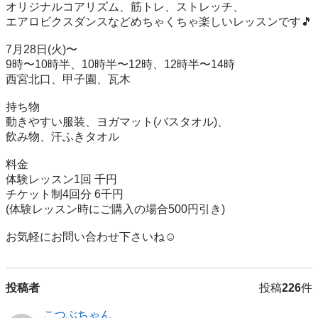
オリジナルコアリズム、筋トレ、ストレッチ、

エアロビクスダンスなどめちゃくちゃ楽しいレッスンです🎵

7月28日(火)〜

9時〜10時半、10時半〜12時、12時半〜14時

西宮北口、甲子園、瓦木

持ち物

動きやすい服装、ヨガマット(バスタオル)、

飲み物、汗ふきタオル

料金

体験レッスン1回 千円

チケット制4回分 6千円

(体験レッスン時にご購入の場合500円引き)

お気軽にお問い合わせ下さいね☺️
投稿者
投稿
226
件
こつぶちゃん