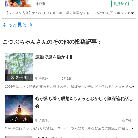
神戸市
提携サイト
【レッスン内容】大バズリ中★キラキラ輝く綺麗なストーンがついた耳ツボジュエリー！送付
兵庫
神戸市
その他
もっと見る
こつぶちゃん
さんのその他の投稿記事：
運動で運を動かす‼️
スクール
甲子園駅
7月1日
2026年は大きく時代が変わる大転換の年。 嘘ばかりのテレビを信じる生き方❌ そんな
兵庫
西宮市
甲子園駅
美容健康
レッスン
心が落ち着く瞑想&ちょっとおかしく陰謀論お話し
会
スクール
甲子園駅
5月24日
2020年に始まった流行り病騒動。 スーパーや大型モールなど全ての施設が閉鎖し、 家
兵庫
西宮市
甲子園駅
ウォーキング
波動