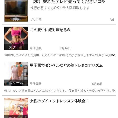
【求】壊れたテレビ売ってください📺✨
状態が悪くてもOK！最大限買取します
プリフラ
Ad
この夏中に絶対痩せる💪
スクール
甲子園駅
7月14日
お腹周りに溜め込んだ贅肉、たるたるの二の腕 そのまま放置しますか😨 今から頑張るとこ
兵庫
西宮市
甲子園駅
美容健康
レッスン
甲子園でダンベルなどの筋トレ&コアリズム
スクール
甲子園駅
6月16日
何もしないと筋肉量はどんどん減っていきます。 筋肉量が減ると免疫力が下がり、不健康な
兵庫
西宮市
甲子園駅
その他
コアリズム
女性のダイエットレッスン体験会‼️