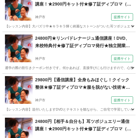
講座！★2900円キット付★修了証ディプロマ（コ
ミュニケーションサロン サブリナ 神戸校）
神戸市
提携サイト
【レッスン内容】大バズリ中★キラキラ輝く綺麗なストーンがついた耳ツボジュエリー！送付
兵庫
神戸市
その他
24800円★リンパドレナージュ通信講座！DVD、
来校特典付★修了証ディプロマ発行★独立開業、
副業（コミュニケーションサロン サブリナ 神戸
神戸市
提携サイト
校）
通学の際の割引きクーポン付きです。何かあれば、直接学びにも行けますので、心強いと
兵庫
神戸市
マッサージ
29800円【通信講座】全身もみほぐし！クイック
整体★修了証ディプロマ★服を脱がない技術★全
身座位含（コミュニケーションサロン サブリナ
神戸市
提携サイト
神戸校）
【レッスン内容】送付いたしますDVDとテキストを観ながら、ご自宅で学習していただ
兵庫
神戸市
整体
24800円【相手＆自分も】耳ツボジュエリー通信
講座！★2900円キット付★修了証ディプロマ（コ
ミュニケーションサロン サブリナ 神戸校）