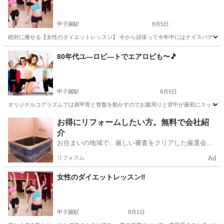
甲子園駅
8月5日
絶対に痩せる【女性のダイエットレッスン】 今から頑張って今年中にはナイスバディ‼️
兵庫
西宮市
甲子園駅
美容健康
レッスン
80年代ユ―ロビ―トでエアロビも〜🎵
甲子園駅
8月5日
オリジナルコアリズムでは肩甲骨と骨盤を動かすのでお腹周りと背中が最初にスッキリします
兵庫
西宮市
甲子園駅
美容健康
エアロビ
お得にリフォームしたい方。無料で会社紹
介
お住まいの地域で、厳しい審査をクリアした厳選会社
を知ってる？
リフォスム
Ad
女性のダイエットレッスン‼️
甲子園駅
8月1日