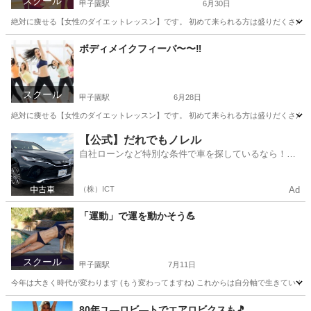
スクール
甲子園駅
6月30日
絶対に痩せる【女性のダイエットレッスン】です。 初めて来られる方は盛りだくさんのメニ
兵庫
西宮市
甲子園駅
その他
レッスン
ボディメイクフィーバ〜〜‼️
スクール
甲子園駅
6月28日
絶対に痩せる【女性のダイエットレッスン】です。 初めて来られる方は盛りだくさんのメニ
兵庫
西宮市
甲子園駅
美容健康
レッスン
【公式】だれでもノレル
自社ローンなど特別な条件で車を探しているなら！金
利0%で車をご提供、ノレル独自与信システム。
（株）ICT
Ad
「運動」で運を動かそう💪
スクール
甲子園駅
7月11日
今年は大きく時代が変わります (もう変わってますね) これからは自分軸で生きていくこと
兵庫
西宮市
甲子園駅
美容健康
レッスン
80年ユ―ロビ―トでエアロビクスも🎵