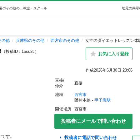
女性のダイエットレッスン体験会‼️ (こつぶちゃん) 甲子園のその他の生徒募集・教室・スクールの広告掲示板｜ジモティー
教室・スクール
地元の掲示
その他
兵庫県のその他
西宮市のその他
女性のダイエットレッスン体験
️
（投稿ID : 1osu2c）
お気に入り登録
作成
2026年6月30日 23:06
直接/
直接
仲介
地域
西宮市
阪神本線 - 
甲子園駅
開催場所
西宮市
投稿者にメールで問い合わせ
す。

投稿者に電話で問い合わせ