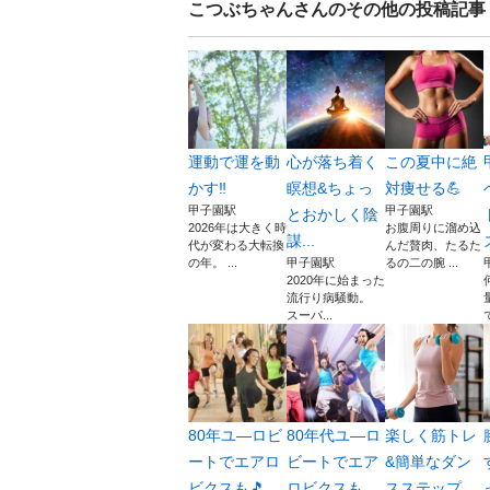
こつぶちゃん
さんのその他の投稿記事
運動で運を動
心が落ち着く
この夏中に絶
かす‼️
瞑想&ちょっ
対痩せる💪
甲子園駅
甲子園駅
とおかしく陰
2026年は大きく時
お腹周りに溜め込
謀...
代が変わる大転換
んだ贅肉、たるた
の年。 ...
甲子園駅
るの二の腕 ...
2020年に始まった
流行り病騒動。
スーパ...
80年ユ―ロビ
80年代ユ―ロ
楽しく筋トレ
ートでエアロ
ビートでエア
&簡単なダン
ビクスも🎵...
ロビクスも
スステップ