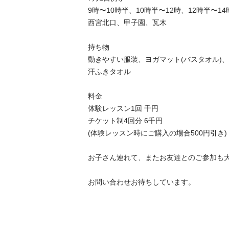
9時〜10時半、10時半〜12時、12時半〜14時
西宮北口、甲子園、瓦木

持ち物

動きやすい服装、ヨガマット(バスタオル)、飲
汗ふきタオル

料金

体験レッスン1回 千円

チケット制4回分 6千円

(体験レッスン時にご購入の場合500円引き)

お子さん連れて、またお友達とのご参加も大歓迎
お問い合わせお待ちしています。