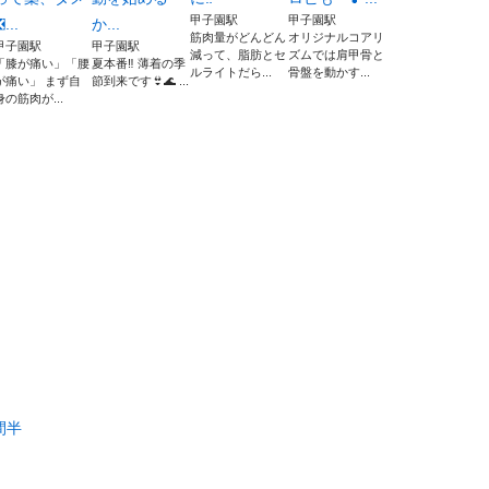
甲子園駅
甲子園駅
...
か...
筋肉量がどんどん
オリジナルコアリ
甲子園駅
甲子園駅
減って、脂肪とセ
ズムでは肩甲骨と
「膝が痛い」「腰
夏本番‼️ 薄着の季
ルライトだら...
骨盤を動かす...
が痛い」 まず自
節到来です👙🌊 ...
身の筋肉が...
間半