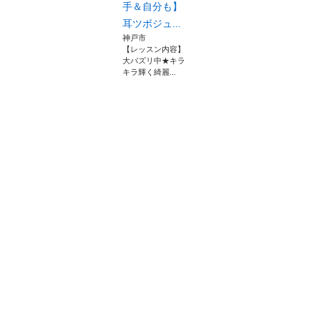
手＆自分も】
耳ツボジュ...
神戸市
【レッスン内容】
大バズリ中★キラ
キラ輝く綺麗...