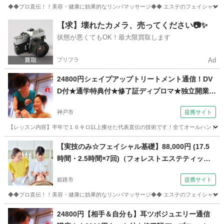
◆◆プロ直伝！！美容・健康に効果的なリンパマッサージ◆◆ エステのフェイシャルコ
兵庫
姫路市
マッサージ
【求】壊れたカメラ、売ってください📷✨
状態が悪くてもOK！最大限買取します
プリフラ
Ad
24800円シェイプアップトリートメント通信！DV
D付★通学特典付★修了証ディプロマ★独立開業、
副業（コミュニケーションサロン サブリナ 神戸
神戸市
提携サイト
校）
【レッスン内容】半年で１６キロ以上痩せた代表直伝の技術です！全てオールハンド技術
兵庫
神戸市
エステ
【実技のみ☆フェイシャル基礎】88,000円 (17.5
時間・2.5時間×7回)（フォレストエステティック
スクール 【飾磨教室】）
姫路市
提携サイト
◆◆プロ直伝！！美容・健康に効果的なリンパマッサージ◆◆ エステのフェイシャルコ
兵庫
姫路市
マッサージ
24800円【相手＆自分も】耳ツボジュエリー通信