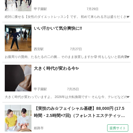
甲子園駅
7月29日
絶対に痩せる【女性のダイエットレッスン】です。 初めて来られる方は盛りだくさんのメニ
兵庫
西宮市
甲子園駅
その他
レッスン
いい汗かいて気分爽快に‼️
西宮駅
7月27日
お腹周りの贅肉、たるたるの二の腕… そのまま放置しますか😰 何もしないと筋肉量はど
兵庫
西宮市
西宮駅
美容健康
レッスン
大きく時代が変わる今✨
甲子園駅
7月25日
大きく時代が変わっていますよ。 2026年は大転換期です✨ そんな今、テレビなどのマ
兵庫
西宮市
甲子園駅
美容健康
レッスン
【実技のみ☆フェイシャル基礎】88,000円 (17.5
時間・2.5時間×7回)（フォレストエステティック
スクール 【飾磨教室】）
姫路市
提携サイト