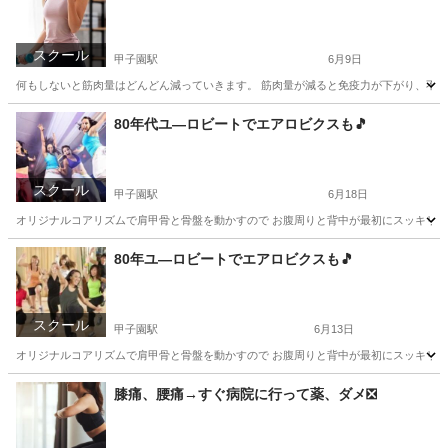
スクール
甲子園駅
6月9日
何もしないと筋肉量はどんどん減っていきます。 筋肉量が減ると免疫力が下がり、不健康な
兵庫
西宮市
甲子園駅
その他
筋トレ
80年代ユ―ロビートでエアロビクスも🎵
スクール
甲子園駅
6月18日
オリジナルコアリズムで肩甲骨と骨盤を動かすので お腹周りと背中が最初にスッキリします
兵庫
西宮市
甲子園駅
美容健康
エアロビクス
80年ユ―ロビートでエアロビクスも🎵
スクール
甲子園駅
6月13日
オリジナルコアリズムで肩甲骨と骨盤を動かすので お腹周りと背中が最初にスッキリします
兵庫
西宮市
甲子園駅
美容健康
エアロビクス
膝痛、腰痛→すぐ病院に行って薬、ダメ❎