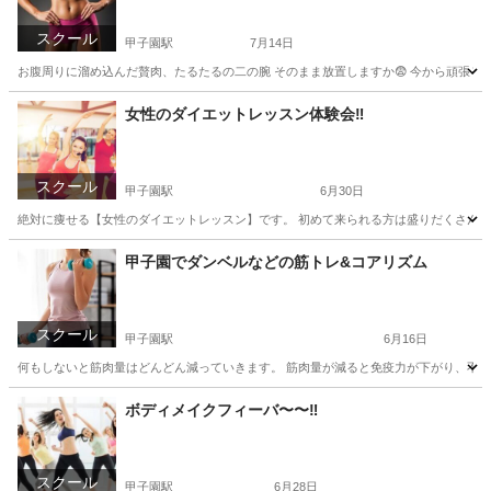
スクール
甲子園駅
7月14日
お腹周りに溜め込んだ贅肉、たるたるの二の腕 そのまま放置しますか😨 今から頑張るとこ
兵庫
西宮市
甲子園駅
美容健康
レッスン
女性のダイエットレッスン体験会‼️
スクール
甲子園駅
6月30日
絶対に痩せる【女性のダイエットレッスン】です。 初めて来られる方は盛りだくさんのメニ
兵庫
西宮市
甲子園駅
その他
レッスン
甲子園でダンベルなどの筋トレ&コアリズム
スクール
甲子園駅
6月16日
何もしないと筋肉量はどんどん減っていきます。 筋肉量が減ると免疫力が下がり、不健康な
兵庫
西宮市
甲子園駅
その他
コアリズム
ボディメイクフィーバ〜〜‼️
スクール
甲子園駅
6月28日