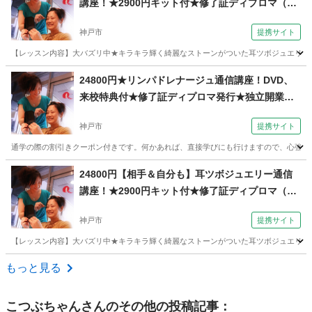
講座！★2900円キット付★修了証ディプロマ（コ
ミュニケーションサロン サブリナ 神戸校）
神戸市
提携サイト
【レッスン内容】大バズリ中★キラキラ輝く綺麗なストーンがついた耳ツボジュエリー！送付
兵庫
神戸市
その他
24800円★リンパドレナージュ通信講座！DVD、
来校特典付★修了証ディプロマ発行★独立開業、
副業（コミュニケーションサロン サブリナ 神戸
神戸市
提携サイト
校）
通学の際の割引きクーポン付きです。何かあれば、直接学びにも行けますので、心強いと
兵庫
神戸市
マッサージ
24800円【相手＆自分も】耳ツボジュエリー通信
講座！★2900円キット付★修了証ディプロマ（コ
ミュニケーションサロン サブリナ 神戸校）
神戸市
提携サイト
【レッスン内容】大バズリ中★キラキラ輝く綺麗なストーンがついた耳ツボジュエリー！送付
兵庫
神戸市
その他
もっと見る
こつぶちゃん
さんのその他の投稿記事：