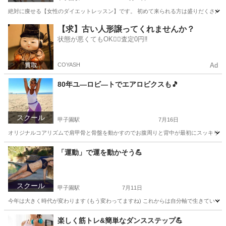
絶対に痩せる【女性のダイエットレッスン】です。 初めて来られる方は盛りだくさんのメニ
兵庫
西宮市
甲子園駅
美容健康
レッスン
【求】古い人形譲ってくれませんか？
状態が悪くてもOK🙆‍♀️査定0円‼️
COYASH
Ad
80年ユ―ロビ―トでエアロビクスも🎵
スクール
甲子園駅
7月16日
オリジナルコアリズムで肩甲骨と骨盤を動かすのでお腹周りと背中が最初にスッキリしますよ
兵庫
西宮市
甲子園駅
美容健康
エアロビクス
「運動」で運を動かそう💪
スクール
甲子園駅
7月11日
今年は大きく時代が変わります (もう変わってますね) これからは自分軸で生きていくこと
兵庫
西宮市
甲子園駅
美容健康
レッスン
楽しく筋トレ&簡単なダンスステップ💪