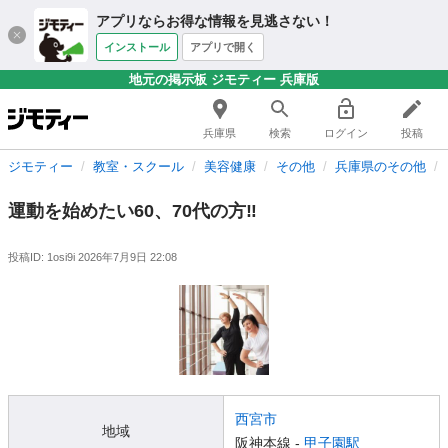
アプリならお得な情報を見逃さない！
インストール
アプリで開く
地元の掲示板 ジモティー 兵庫版
兵庫県
検索
ログイン
投稿
ジモティー
教室・スクール
美容健康
その他
兵庫県のその他
運動を始めたい60、70代の方‼️
投稿ID: 1osi9i
2026年7月9日 22:08
西宮市
地域
阪神本線 -
甲子園駅