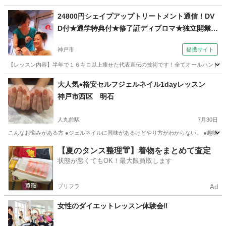
兵庫
西宮市
甲子園駅
美容健康
コアリズム
24800円シェイプアップトリートメント通信！DV
D付★通学特典付★修了証ディプロマ★独立開業、
副業（コミュニケーションサロン サブリナ 神戸
神戸市
提携サイト
校）
【レッスン内容】半年で１６キロ以上痩せた代表直伝の技術です！全てオールハンド技術
兵庫
神戸市
エステ
大人気⭐︎格安セルフジェルネイル1dayレッスン
神戸市西区 明石
人丸前駅
7月30日
こんなお悩みがある方 ●ジェルネイルに興味があるけどやり方がわからない。 ●趣味を見
兵庫
神戸市
人丸前駅
ジェルネイル
セルフ
【夏のタンス整理👘】着物をまとめて査定
状態が悪くてもOK！最大限買取します
プリフラ
Ad
女性のダイエットレッスン体験会‼️