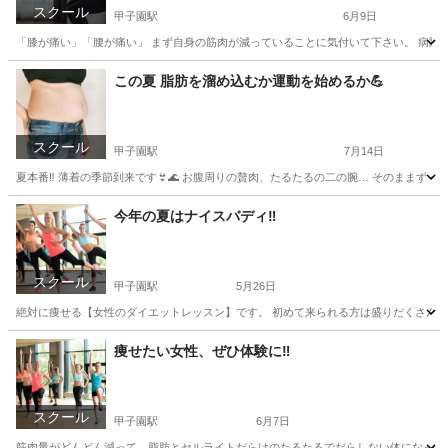
スクール
甲子園駅
6月9日
「膝が痛い」「腰が痛い」 まず自身の筋肉が減っていることに気付いて下さい。 病院や
兵庫
西宮市
甲子園駅
その他
腰痛
この夏 脂肪を溜め込むか運動を始めるか💪
スクール
甲子園駅
7月14日
夏本番‼️ 薄着の季節到来です👙🌊 お腹周りの贅肉、たるたるの二の腕… そのままずっと
兵庫
西宮市
甲子園駅
美容健康
レッスン
今年の夏はナイスバディ‼️
スクール
甲子園駅
5月26日
絶対に痩せる【女性のダイエットレッスン】です。 初めて来られる方は盛りだくさんのメニ
兵庫
西宮市
甲子園駅
その他
レッスン
痩せたい女性、ぜひ体験に‼️
スクール
甲子園駅
6月7日
筋肉量がどんどん減って、脂肪とセルライトだらけのたるたるでだらしない体になっていません