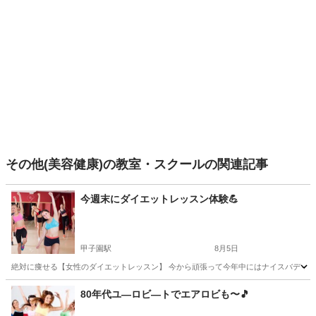
その他(美容健康)の教室・スクールの関連記事
今週末にダイエットレッスン体験💪
甲子園駅
8月5日
絶対に痩せる【女性のダイエットレッスン】 今から頑張って今年中にはナイスバディ‼️
兵庫
西宮市
甲子園駅
美容健康
レッスン
80年代ユ―ロビ―トでエアロビも〜🎵