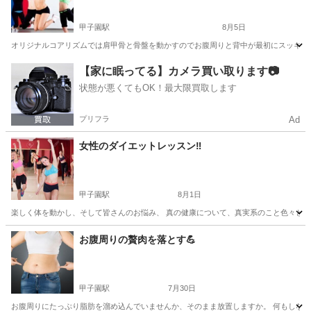
甲子園駅
8月5日
オリジナルコアリズムでは肩甲骨と骨盤を動かすのでお腹周りと背中が最初にスッキリします
兵庫
西宮市
甲子園駅
美容健康
エアロビ
【家に眠ってる】カメラ買い取ります📷
状態が悪くてもOK！最大限買取します
プリフラ
Ad
女性のダイエットレッスン‼️
甲子園駅
8月1日
楽しく体を動かし、そして皆さんのお悩み、 真の健康について、真実系のこと色々とお話し
兵庫
西宮市
甲子園駅
美容健康
レッスン
お腹周りの贅肉を落とす💪
甲子園駅
7月30日
お腹周りにたっぷり脂肪を溜め込んでいませんか、そのまま放置しますか。 何もしないで