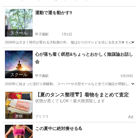
運動で運を動かす‼️
スクール
甲子園駅
7月1日
2026年は大きく時代が変わる大転換の年。 嘘ばかりのテレビを信じる生き方❌ そんな
兵庫
西宮市
甲子園駅
美容健康
レッスン
心が落ち着く瞑想&ちょっとおかしく陰謀論お話し
会
スクール
甲子園駅
5月24日
2020年に始まった流行り病騒動。 スーパーや大型モールなど全ての施設が閉鎖し、 家
兵庫
西宮市
甲子園駅
ウォーキング
波動
【夏のタンス整理👘】着物をまとめて査定
状態が悪くてもOK！最大限買取します
プリフラ
Ad
この夏中に絶対痩せる💪