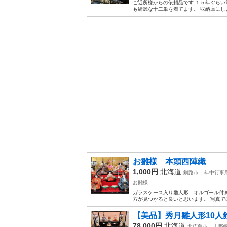
ご近所様からの依頼品です １５年ぐらい
も綺麗な十二単を着てます。 収納庫にし
お雛様 本頭西陣織
1,000円
北海道
釧路市
年中行事
お雛様
ガラスケース入り雛人形 オルゴール付き
方が見つかると良いと思います。 写真で
【美品】秀月雛人形10人
78,000円
北海道
北広島市
上野