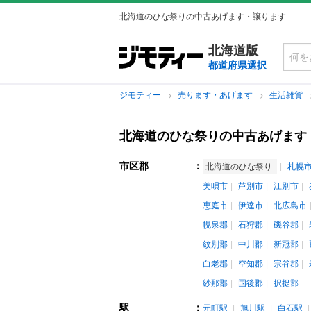
北海道のひな祭りの中古あげます・譲ります
北海道版
都道府県選択
ジモティー
売ります・あげます
生活雑貨
北海道のひな祭りの中古あげます
市区郡
：
北海道のひな祭り
札幌
美唄市
芦別市
江別市
恵庭市
伊達市
北広島市
幌泉郡
石狩郡
磯谷郡
紋別郡
中川郡
新冠郡
白老郡
空知郡
宗谷郡
紗那郡
国後郡
択捉郡
駅
：
元町駅
旭川駅
白石駅