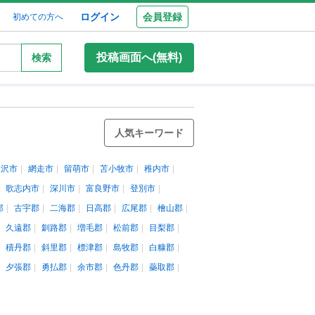
ログイン
会員登録
初めての方へ
投稿画面へ(無料)
検索
人気キーワード
見沢市
網走市
留萌市
苫小牧市
稚内市
歌志内市
深川市
富良野市
登別市
郡
古宇郡
二海郡
日高郡
広尾郡
檜山郡
久遠郡
釧路郡
増毛郡
松前郡
目梨郡
積丹郡
斜里郡
標津郡
島牧郡
白糠郡
夕張郡
勇払郡
余市郡
色丹郡
蘂取郡