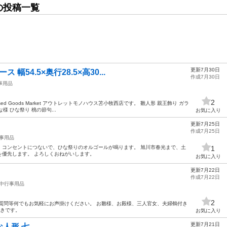
の投稿一覧
更新7月30日
幅54.5×奥行28.5×高30...
作成7月30日
事用品
2
d Goods Market アウトレットモノハウス苫小牧西店です。 雛人形 親王飾り ガラ
な様 ひな祭り 桃の節句...
お気に入り
更新7月25日
作成7月25日
事用品
た。 コンセントにつないで、ひな祭りのオルゴールが鳴ります。 旭川市春光まで、土
1
を優先します。 よろしくおねがいします。
お気に入り
更新7月22日
作成7月22日
中行事用品
2
質問等何でもお気軽にお声掛けください。 お雛様、お殿様、三人官女、夫婦鶴付き
付きです。
お気に入り
更新7月21日
人形 七