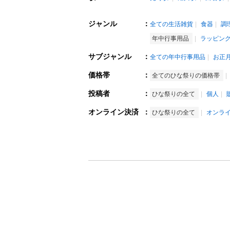
ジャンル
：
全ての生活雑貨
食器
調
年中行事用品
ラッピン
サブジャンル
：
全ての年中行事用品
お正
価格帯
：
全てのひな祭りの価格帯
投稿者
：
ひな祭りの全て
個人
オンライン決済
：
ひな祭りの全て
オンラ