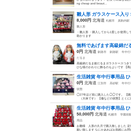
ng cheap and beaut...
雛人形 ガラスケース入り 
8,000円
北海道
札幌市
真駒内駅
雛人形
・雛人形 ・購入してから1度しか使用し
助かります
無料であげます高級錦だ
0円
北海道
釧路市
釧路駅
年中行
だるま
高級錦だるま姫だるまガラスケースつきで
ひな様のかわりに飾るのもよいです 【商品
生活雑貨 年中行事用品 
0円
北海道
江別市
高砂駅
年中行
状態
◯27年ほど前に購入した◯◯です。 【購入
（大体です） 【傷などの状態】とくに目
生活雑貨 年中行事用品 
50,000円
北海道
札幌市
学園前
用品
お雛様 人形の久月で購入致しました 定
願い致します なにかあればお気軽にお問