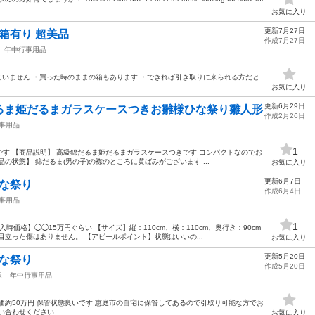
お気に入り
更新7月27日
箱有り 超美品
作成7月27日
年中行事用品
ていません ・買った時のままの箱もあります ・できれば引き取りに来られる方だと
お気に入り
更新6月29日
るま姫だるまガラスケースつきお雛様ひな祭り雛人形
作成2月26日
事用品
1
す 【商品説明】 高級錦だるま姫だるまガラスケースつきです コンパクトなのでお
の状態】 錦だるま(男の子)の襟のところに黄ばみがございます ...
お気に入り
更新6月7日
ひな祭り
作成6月4日
事用品
1
時価格】◯◯15万円ぐらい 【サイズ】縦：110cm、横：110cm、奥行き：90cm
立った傷はありません。 【アピールポイント】状態はいいの...
お気に入り
更新5月20日
ひな祭り
作成5月20日
駅
年中行事用品
価約50万円 保管状態良いです 恵庭市の自宅に保管してあるので引取り可能な方でお
い合わせください
お気に入り