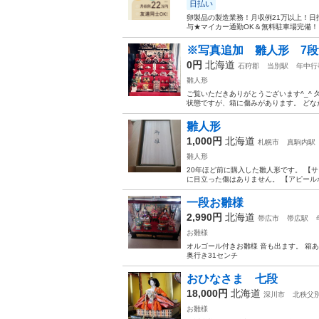
日払い
卵製品の製造業務！月収例21万以上！日
与★マイカー通勤OK＆無料駐車場完備！《
※写真追加 雛人形 7
0円
北海道
石狩郡
当別駅
年中行
雛人形
ご覧いただきありがとうございます^_^ 
状態ですが、箱に傷みがあります。 どな
雛人形
1,000円
北海道
札幌市
真駒内駅
雛人形
20年ほど前に購入した雛人形です。 【サ
に目立った傷はありません。 【アピー
一段お雛様
2,990円
北海道
帯広市
帯広駅
お雛様
オルゴール付きお雛様 音も出ます。 箱あ
奥行き31センチ
おひなさま 七段
18,000円
北海道
深川市
北秩父
お雛様