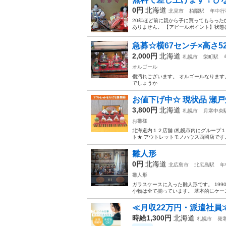
0円
北海道
北見市
柏陽駅
年中行
20年ほど前に親から子に買ってもらった
ありません。 【アピールポイント】状態
急募☆横67センチ×高さ5
2,000円
北海道
札幌市
栄町駅
オルゴール
傷汚れございます。 オルゴールなります
でしょうか
お値下げ中☆ 現状品 瀬戸焼
3,800円
北海道
札幌市
月寒中央
お雛様
北海道内１２店舗 (札幌市内にグループ
ト★ アウトレットモノハウス西岡店です。 
雛人形
0円
北海道
北広島市
北広島駅
年
雛人形
ガラスケースに入った雛人形です。 19
小物は全て揃っています。 基本的にケー
≪月収22万円・派遣社員
時給1,300円
北海道
札幌市
発