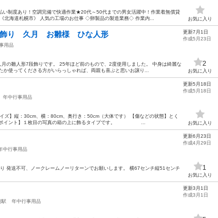
払い制度あり！空調完備で快適作業★20代～50代までの男女活躍中！作業着無償貸
北海道札幌市》 人気の工場のお仕事 ◇卵製品の製造業務◇ 作業内...
お気に入り
更新7月1日
段飾り 久月 お雛様 ひな人形
作成5月23日
事用品
2
久月の雛人形7段飾りです。 25年ほど前のもので、2度使用しました。 中身は綺麗な
たか使ってくださる方がいらっしゃれば、両親も喜ぶと思いお譲り...
お気に入り
更新5月18日
作成5月18日
年中行事用品
イズ】縦：30cm、横：80cm、奥行き：50cm（大体です） 【傷などの状態】とく
ルポイント】１枚目の写真の箱の上に飾るタイプです。 ...
お気に入り
更新6月23日
作成4月29日
年中行事用品
1
り 発送不可、ノークレームノーリターンでお願いします。 横67センチ縦51センチ
お気に入り
更新3月1日
作成3月1日
別駅
年中行事用品