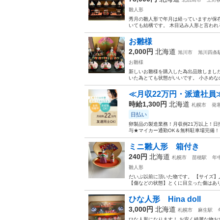
雛人形
秀月の雛人形で年月は経っていますが保
いても結構です。 木目込み人形と言われ
お雛様
2,000円
北海道
旭川市
旭川四条
お雛様
新しいお雛様を購入した為出品致しました
いた為とても状態がいいです。 小さめ
≪月収22万円・派遣社員
時給1,300円
北海道
札幌市
発
日払い
卵製品の製造業務！月収例21万以上！日
与★マイカー通勤OK＆無料駐車場完備！《
ミニ雛人形 箱付き
240円
北海道
札幌市
苗穂駅
年
雛人形
だいぶ以前に頂いた物です。 【サイズ】人
【傷などの状態】とくに目立った傷はあり
ひな人形 Hina doll
3,000円
北海道
札幌市
麻生駅
ひな人形になります！ お安く綺麗な物お求めの方如何でしょう