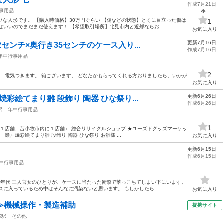
作成7月21日
事用品
ひな人形です。 【購入時価格】30万円ぐらい 【傷などの状態】とくに目立った傷は
1
はいいのでまだまだ使えます！ 【希望取引場所】北見市内と近郊ならお...
お気に入り
更新7月16日
2センチ×奥行き35センチのケース入り...
作成7月16日
年中行事用品
2
。 電気つきます。 箱ございます。 どなたかもらってくれる方おりましたら。いかが
お気に入り
更新6月26日
彩絵てまり雛 段飾り 陶器 ひな祭り...
作成6月26日
駅
年中行事用品
1
１１店舗、苫小牧市内に１店舗） 総合リサイクルショップ ★ユーズドグッズマーケッ
瀬戸焼彩絵てまり雛 段飾り 陶器 ひな祭り お雛様 ...
お気に入り
更新6月15日
作成6月15日
中行事用品
90年代 三人官女のひとりが、ケースに当たった衝撃で落っこちてしまい下にいます。
スに入っているため中はそんなに汚染ないと思います。 もしかしたら...
お気に入り
≫機械操作・製造補助
提携サイト
寒駅
その他