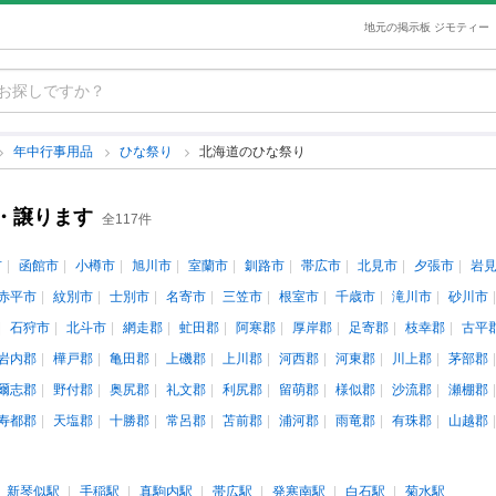
地元の掲示板 ジモティー
年中行事用品
ひな祭り
北海道のひな祭り
・譲ります
全117件
市
函館市
小樽市
旭川市
室蘭市
釧路市
帯広市
北見市
夕張市
岩
赤平市
紋別市
士別市
名寄市
三笠市
根室市
千歳市
滝川市
砂川市
石狩市
北斗市
網走郡
虻田郡
阿寒郡
厚岸郡
足寄郡
枝幸郡
古平
岩内郡
樺戸郡
亀田郡
上磯郡
上川郡
河西郡
河東郡
川上郡
茅部郡
爾志郡
野付郡
奥尻郡
礼文郡
利尻郡
留萌郡
様似郡
沙流郡
瀬棚郡
寿都郡
天塩郡
十勝郡
常呂郡
苫前郡
浦河郡
雨竜郡
有珠郡
山越郡
新琴似駅
手稲駅
真駒内駅
帯広駅
発寒南駅
白石駅
菊水駅