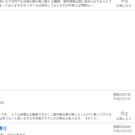
5
前に８０万円でお父様が孫の為に購入 お雛様、御代理様は箱に収められておりとて
まっておりますがダンボールは劣化しておりますが中身には問題ない...
お気に入り
更新2月17日
作成2月17日
用品
2
です。 とても綺麗なお雛様ですがここ数年飾る事が無くなったので 飾って下さる
は見づらいと思いますが天井面ガラスにひび割れがあります。 【サイズ...
お気に入り
更新6月24日
飾り
作成10月25日
幌駅
年中行事用品