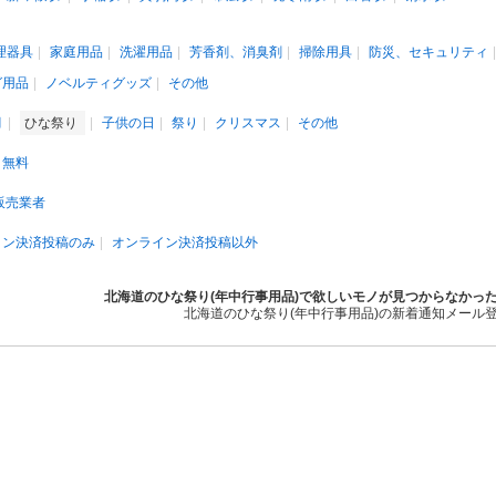
理器具
家庭用品
洗濯用品
芳香剤、消臭剤
掃除用具
防災、セキュリティ
グ用品
ノベルティグッズ
その他
月
ひな祭り
子供の日
祭り
クリスマス
その他
無料
販売業者
イン決済投稿のみ
オンライン決済投稿以外
北海道のひな祭り(年中行事用品)で欲しいモノが見つからなかっ
北海道のひな祭り(年中行事用品)の新着通知メール