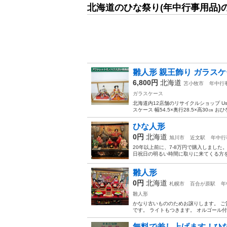
北海道のひな祭り(年中行事用品)
雛人形 親王飾り ガラスケース 
6,800円
北海道
苫小牧市
年中行
ガラスケース
北海道内12店舗のリサイクルショップ Use
スケース 幅54.5×奥行28.5×高30㎝ おひ
ひな人形
0円
北海道
旭川市
近文駅
年中行
20年以上前に、7-8万円で購入しまし
日祝日の明るい時間に取りに来てくる方
雛人形
0円
北海道
札幌市
百合が原駅
年
雛人形
かなり古いもののためお譲りします。 ご
です。 ライトもつきます。 オルゴール
無料で差し上げます！ひな