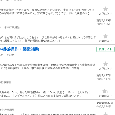
存状態が良かったのでかなり綺麗な品物だと思います。 実際に見てから判断して頂
る木彫りの溝に衣裳を嵌め込んだ伝統的なものだそうです。 飾った状態の大き...
お気に入り
更新9月25日
作成9月25日
駅
年中行事用品
🌻 まだ3回ほどしか出しておらず、ひな祭りが終わるとすぐに箱に入れて保管して
なので邪魔にもならず、部屋の景観も損なわれないです！
お気に入り
≫機械操作・製造補助
提携サイト
寒駅
その他
払い制度あり！空調完備で快適作業★20代～50代までの男女活躍中！作業着無償貸
北海道札幌市》 人気の工場のお仕事 ◇卵製品の製造業務◇ 作業内...
お気に入り
更新9月17日
作成9月17日
中行事用品
1
形の縦：5cm、飾った時は縦10㎝、横：10cm、奥行き：10cm （大体です）
ません。 【アピールポイント】箱に入ったままなので状態はいいで...
お気に入り
更新10月30日
作成9月14日
年中行事用品
か！ This is a Hina doll! Perfect for those looking for somethi