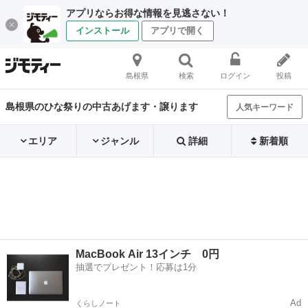
アプリならお得な情報を見逃さない！
インストール
アプリで開く
島根県
検索
ログイン
投稿
島根県のひな祭りの中古あげます・譲ります
人気キーワード
エリア
ジャンル
詳細
新着順
MacBook Air 13インチ 0円
抽選でプレゼント！応募は1分
Ad
くらしノート