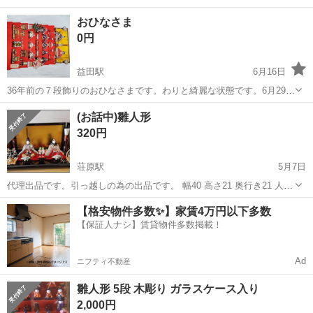
おひなさま
0円
益田駅
6月16日
36年前の７段飾りのおひなさまです。わりと綺麗な状態です。6月29日
に来てくる方を優先します。 よろしくおねがいします。
島根
益田市
益田駅
年中行事用品
状態
(お話中)雛人形
320円
荘原駅
5月7日
代理出品です。引っ越しの為の出品です。 幅40 高さ21 奥行き21 人形
高さ12 幅12 奥行き10 箱に入っています NR,ＮＣでおねがいします。
島根
出雲市
荘原駅
年中行事用品
雛人形
【格安物件多数✨】家賃4万円以下多数
取りに来てくれ方希望ですが小さいものなので持っていける所なら待
【保証人ナシ】賃貸物件多数掲載！
ち合わせで...
Ad
ニフティ不動産
雛人形 5段 木彫り ガラスケース入り
2,000円