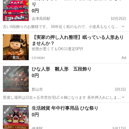
り
0円
会津高田駅
10月25日
古い5段飾りのお雛様です。 50年近く前のもので、小道具もなくなっ
ていたり、欠けていたりしています。雛人形自体は壊れたり虫食い等
福島
大沼郡
会津高田駅
年中行事用品
お雛様
【実家の押し入れ整理】眠っている人形あり
はしてはいないようです。元々入っていた箱ではなく、衣装ケースに
ませんか？
保管しています。そなままお渡ししま...
状態が悪くてもOK🙆‍♀️査定0円‼️
Ad
COYASH
ひな人形 雛人形 五段飾り
0円
郡山市
3月2日
受渡し場所は日吉ヶ丘市営住宅LC４棟になります 長年押入れにしまっ
てありました 引き取り限定 今週限定でお願い致します。 宜しくお願
福島
郡山市
年中行事用品
雛人形
生活雑貨 年中行事用品 ひな祭り
い致します
0円
伊達駅
5月17日