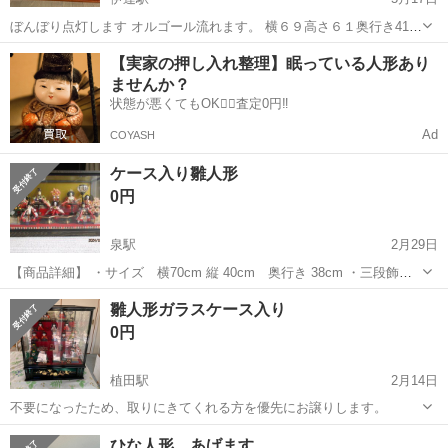
ぼんぼり点灯します オルゴール流れます。 横６９高さ６１奥行き41セ
ンチ 娘が大人になり飾らなくなりました。 使っていただける方がいた
福島
伊達市
伊達駅
年中行事用品
用品
【実家の押し入れ整理】眠っている人形あり
らよろしくお願いします
ませんか？
状態が悪くてもOK🙆‍♀️査定0円‼️
Ad
COYASH
ケース入り雛人形
0円
泉駅
2月29日
【商品詳細】 ・サイズ 横70cm 縦 40cm 奥行き 38cm ・三段飾り
・「うれしいひな祭り」オルゴール付 ・本体に割れ、ひび、目立つ汚
福島
いわき市
泉駅
年中行事用品
雛人形
雛人形ガラスケース入り
れ、シミはありません ・直接取りに来て頂くことが条件です。 ※保管
0円
用...
植田駅
2月14日
不要になったため、取りにきてくれる方を優先にお譲りします。
福島
いわき市
植田駅
年中行事用品
雛人形
ひな人形 あげます