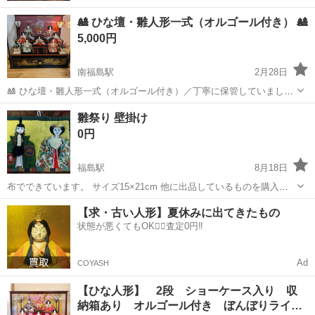
🎎 ひな壇・雛人形一式（オルゴール付き） 🎎
5,000円
南福島駅
2月28日
🎎 ひな壇・雛人形一式（オルゴール付き）／丁寧に保管していました
🎎 とても綺麗なひな壇・雛人形一式です。 これまで大切に大切に保管
福島
福島市
南福島駅
年中行事用品
ひな壇
雛祭り 壁掛け
してきました。 もともと数十万円以上するひな壇です！ 【サイズ】
0円
・縦：約40cm ・横：...
福島駅
8月18日
布でできています。 サイズ15×21cm 他に出品しているものを購入し
てくださった方に、無料でお譲りいたします。
福島
福島市
福島駅
年中行事用品
無料
【求・古い人形】夏休みに出てきたもの
状態が悪くてもOK🙆‍♀️査定0円‼️
Ad
COYASH
【ひな人形】 2段 ショーケース入り 収
納箱あり オルゴール付き ぼんぼりライ…