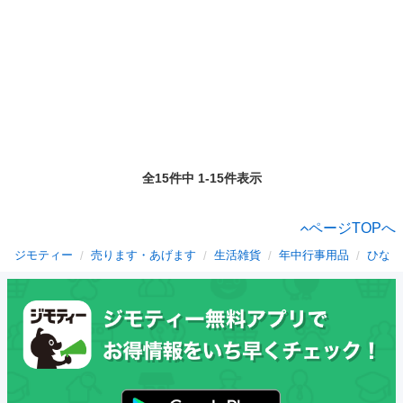
全15件中 1-15件表示
ページTOPへ
ジモティー
売ります・あげます
生活雑貨
年中行事用品
ひな祭