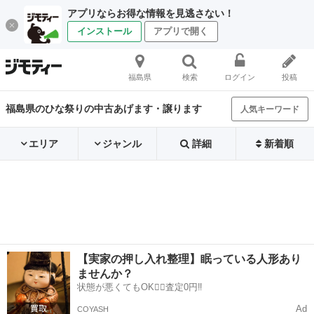
アプリならお得な情報を見逃さない！
インストール
アプリで開く
福島県
検索
ログイン
投稿
福島県のひな祭りの中古あげます・譲ります
人気キーワード
エリア
ジャンル
詳細
新着順
【実家の押し入れ整理】眠っている人形あり
ませんか？
状態が悪くてもOK🙆‍♀️査定0円‼️
Ad
COYASH