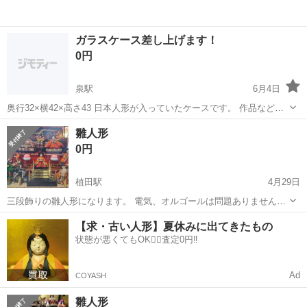
ガラスケース差し上げます！
0円
泉駅
6月4日
奥行32×横42×高さ43 日本人形が入っていたケースです。 作品など作
っている方など、使い方は自由です！！ よろしくお願いします！ 受け
福島
福島市
泉駅
年中行事用品
ガラスケース
雛人形
渡し場所:福島イオン駐車場
0円
植田駅
4月29日
三段飾りの雛人形になります。 電気、オルゴールは問題ありません。
片付けにともない出品致します。 サイズは610×670×400となります。
福島
いわき市
植田駅
年中行事用品
雛人形
【求・古い人形】夏休みに出てきたもの
状態が悪くてもOK🙆‍♀️査定0円‼️
Ad
COYASH
雛人形