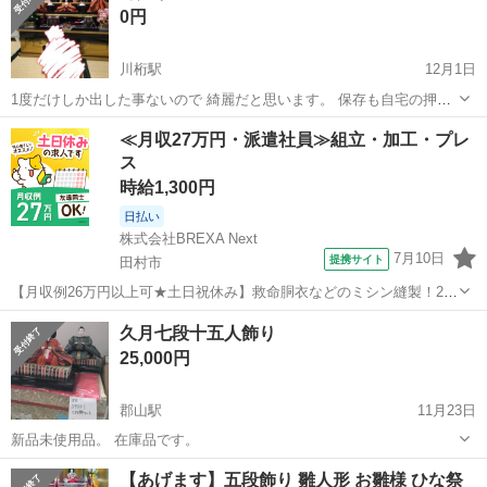
0円
川桁駅
12月1日
1度だけしか出した事ないので 綺麗だと思います。 保存も自宅の押し
入れに入れてましたので 汚れたりしていません。 7〜8年前に購入した
福島
耶麻郡
川桁駅
年中行事用品
雛人形
≪月収27万円・派遣社員≫組立・加工・プレ
のですが 約3〜40万ほどだったと思います。 取りに来てくださる方に
ス
無料で差し上げます。
時給1,300円
日払い
株式会社BREXA Next
7月10日
提携サイト
田村市
【月収例26万円以上可★土日祝休み】救命胴衣などのミシン縫製！20
代～50代の男女大活躍中★日払い制度あり！マイカー通勤OK＆無料駐
福島
田村市
その他
久月七段十五人飾り
車場完備！食堂利用可★交通費支給◎《福島県田村市》 人気の工場の
25,000円
お仕事 ◇救命胴衣などのミ...
郡山駅
11月23日
新品未使用品。 在庫品です。
福島
郡山市
郡山駅
年中行事用品
久月
【あげます】五段飾り 雛人形 お雛様 ひな祭