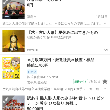
0円
福島市
1月31日
娘にと人形の佳月で購入しました。 不要になったので差し上げます。
撮影のため、久しぶりに並べてみましたが、なんだか楽しかったです
福島
福島市
年中行事用品
屏風
【求・古い人形】夏休みに出てきたもの
😊 【サイズ】 台座 左右 約60cm 奥行き約30cm 飾ったときの金屏風
状態が悪くてもOK🙆‍♀️査定0円‼️
まで...
Ad
COYASH
≪月収35万円・派遣社員≫検査・検品
時給1,700円
日払い
株式会社BREXA Next
7月10日
提携サイト
岩手県 釜石駅
空気圧制御機器の組立や検査業務！高時給1700円★大手メーカー勤
務！嬉しい寮費無料！ワンルーム寮完備★マイカー通勤OK＆工場敷地
岩手
釜石市
釜石駅
その他
訳あり 雛人形 人形のみ 24体 昔 レトロ ビン
内に無料駐車場あり★！《岩手県釜石市》 人気の工場のお仕事 ◇空気
テージ 希少 ひな祭り お雛…
圧制御機器（シリンダ、バルブ...
50,000円