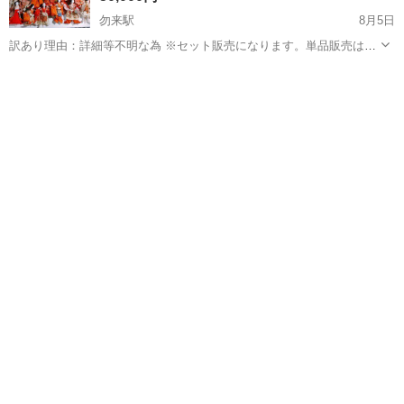
勿来駅
8月5日
訳あり理由：詳細等不明な為 ※セット販売になります。単品販売は致
しませんので、ご了承願います。 【商品詳細】 ・昔の蔵の掃除をして
福島
いわき市
勿来駅
年中行事用品
お雛様
いた際に出てきた品物になります。 ・詳細は不明ですが、かなり古い
物かと思われます。...