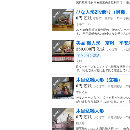
無料駐車場あり★就業先食堂利用可！日払
ひな人形2段飾り（男雛、
受付終了
0円
茨城
守谷市
東京駅
年中行事
オルゴール
30〜40年前頂き数年間飾り後はダンボ
す。 不用品処分のため小さなお子さんがいらっ
美品 雛人形 京雛 平安
受付終了
250,000円
茨城
つくば市
つくば
オンライン決済
京雛
目立ったキズもなくとても綺麗な状態です
で、現地で購入前に全て良く確認してくだ
木目込雛人形（立雛）
受付終了
0円
茨城
つくば市
研究学園駅
年
木目込み
ガラスケース入り。 立った形がかわいい
がいましたらお譲りしたいと思います。
木目込雛人形
受付終了
0円
茨城
つくば市
研究学園駅
年
雛人形
親王飾りのみの木目込雛人形です。 飾台