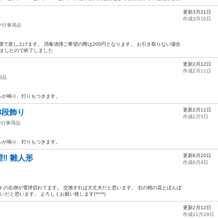
更新3月21日
作成3月10日
中行事用品
償で差し上げます。 消毒清掃ご希望の際は200円となります。 お引き取りない場合
しましたので終了しました
更新2月12日
作成2月11日
用品
ゴールが鳴り、灯りもつきます。
更新2月11日
3段飾り
作成2月5日
中行事用品
ゴールが鳴り、灯りもつきます。
更新8月20日
︎ 雛人形
作成8月4日
トの右側が電球切れてます。 交換すれば大丈夫だと思います。 右の桃の花とぼんぼ
だと思います。 よろしくお願い致します(*^^*)
更新2月12日
作成11月29日