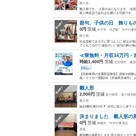
雛人形
雛人形です。 人形のみになります。 全
龍ヶ崎近辺であればお届けも可能です。
節句、子供の日 飾りも
受付終了
0円
茨城
水戸市
水戸駅
年中行事
飾り物
社会貢献できる子に育つように 祖父が孫
てくれてるので 縁起のいい節句の飾り物
≪寮無料・月収34万円・
時給1,400円
茨城
北茨城市
磯原
日払い
【自動車用の金属部品製造】資格や経験は
能／マイカー通勤OK《茨城県茨城市》 人
雛人形
受付終了
2,000円
茨城
龍ケ崎市
龍ケ崎市
雛人形
縦43横82奥行45 ㌢ 自宅に取りに来
決まりました 雛人形の
受付終了
0円
茨城
神栖市
年中行事用品
屏風
断捨離の為処分します 高さ36センチに 