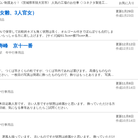
い制度あり！《茨城県常陸大宮市》 人気の工場のお仕事 ◇コネクタ製造工...
お気に入り
更新1月29日
女雛、3人官女）
作成1月23日
用品
ールで保管して比較的キズも無く状態は良く、オルゴール付きでぼんぼりも点灯しま
しゃる方に差し上げます。 [サイズ]縦61.5cm×横75cm×奥...
更新12月12日
寿峰 京十一番
作成12月1日
駅
年中行事用品
。 つくば市さくらの杜ですが、つくば市内であれば運びます。 高価なものなの
さい。 一枚目の写真は簡易に飾ったものなので、飾りはもっとあります。 写真...
更新11月8日
作成10月14日
中行事用品
木目込雛人形です。 古い人形ですが状態は綺麗かと思います。 飾っていただける方
 詳細、気になる事等ありましたらご試問ください。
更新11月8日
作成10月14日
中行事用品
、屏風も揃っています。 古いものですが状態は綺麗かと思います。 飾っていただけ