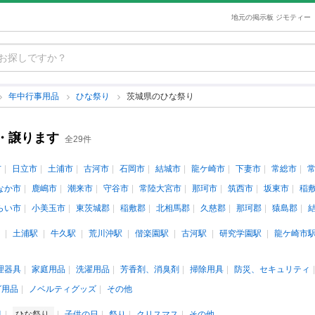
地元の掲示板 ジモティー
年中行事用品
ひな祭り
茨城県のひな祭り
・譲ります
全29件
市
日立市
土浦市
古河市
石岡市
結城市
龍ケ崎市
下妻市
常総市
なか市
鹿嶋市
潮来市
守谷市
常陸大宮市
那珂市
筑西市
坂東市
稲
らい市
小美玉市
東茨城郡
稲敷郡
北相馬郡
久慈郡
那珂郡
猿島郡
土浦駅
牛久駅
荒川沖駅
偕楽園駅
古河駅
研究学園駅
龍ケ崎市
理器具
家庭用品
洗濯用品
芳香剤、消臭剤
掃除用具
防災、セキュリティ
グ用品
ノベルティグッズ
その他
月
ひな祭り
子供の日
祭り
クリスマス
その他