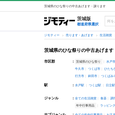
茨城県のひな祭りの中古あげます・譲ります
茨城版
都道府県選択
ジモティー
売ります・あげます
生活雑貨
茨城県のひな祭りの中古あげます
市区郡
：
茨城県のひな祭り
水戸
牛久市
つくば市
ひたち
行方市
鉾田市
つくばみ
駅
：
水戸駅
つくば駅
日立駅
ジャンル
：
全ての生活雑貨
食器
調
年中行事用品
ラッピン
サブジャンル
：
全ての年中行事用品
お正