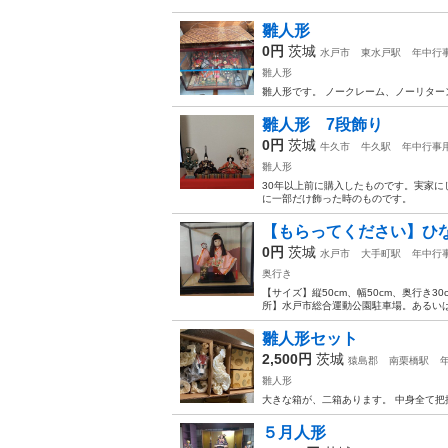
雛人形
0円
茨城
水戸市
東水戸駅
年中行
雛人形
雛人形です。 ノークレーム、ノーリター
雛人形 7段飾り
0円
茨城
牛久市
牛久駅
年中行事
雛人形
30年以上前に購入したものです。実家に
に一部だけ飾った時のものです。
【もらってください】ひ
0円
茨城
水戸市
大手町駅
年中行
奥行き
【サイズ】縦50cm、幅50cm、奥行き
所】水戸市総合運動公園駐車場。あるいは
雛人形セット
2,500円
茨城
猿島郡
南栗橋駅
雛人形
大きな箱が、二箱あります。 中身全て
５月人形