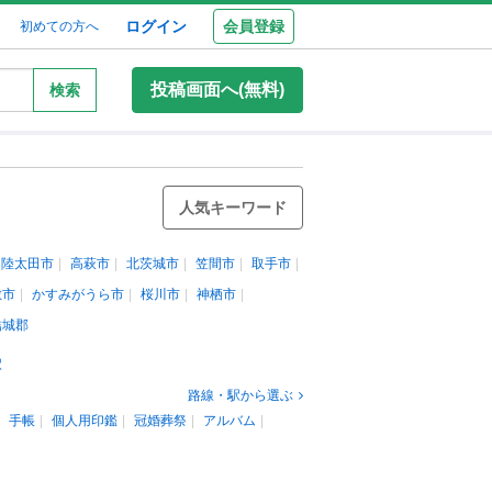
ログイン
会員登録
初めての方へ
投稿画面へ(無料)
検索
人気キーワード
常陸太田市
高萩市
北茨城市
笠間市
取手市
敷市
かすみがうら市
桜川市
神栖市
結城郡
駅
路線・駅から選ぶ
手帳
個人用印鑑
冠婚葬祭
アルバム