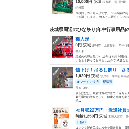
10,000円
茨城
稲敷郡
荒川沖駅
幼稚園
３段飾りの５月人形です。 50年弱前の
にお譲りします。 飾ると二畳分くらいに
茨城県周辺のひな祭り(年中行事用品)
雛人形
受付終了
0円
茨城
那珂市
上菅谷駅
年中行
雛人形
親戚の代理出品です 10年ほど箱を開封
いるまま飾っておりましたので 綺麗なまま
値下げ！吊るし飾り さ
受付終了
1,920円
茨城
水戸市
年中行事用
オンライン決済
配送可
吊るし飾り
さるぼぼは、飛騨地方の方言で「赤ちゃ
庭円満のお守りとして、健康と幸せを願
起...
≪月収22万円・派遣社員
時給1,250円
茨城
常陸大宮市
静
日払い
コネクタ製造工場の検査や測定作業！日勤