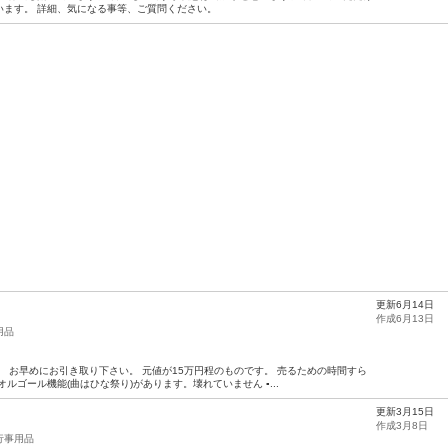
います。 詳細、気になる事等、ご質問ください。
更新6月14日
作成6月13日
用品
、 お早めにお引き取り下さい。 元値が15万円程のものです。 売るための時間すら
ルゴール機能(曲はひな祭り)があります。壊れていません ▪...
更新3月15日
作成3月8日
行事用品