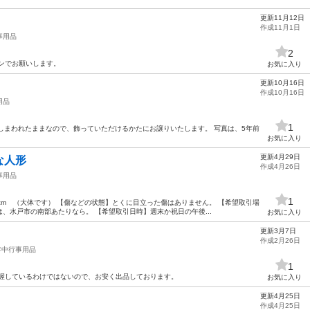
更新11月12日
作成11月1日
事用品
2
ンでお願いします。
お気に入り
更新10月16日
作成10月16日
用品
1
しまわれたままなので、飾っていただけるかたにお譲りいたします。 写真は、5年前
お気に入り
更新4月29日
な人形
作成4月26日
事用品
1
30cm （大体です） 【傷などの状態】とくに目立った傷はありません。 【希望取引場
、水戸市の南部あたりなら。 【希望取引日時】週末か祝日の午後...
お気に入り
更新3月7日
作成2月26日
年中行事用品
1
把握しているわけではないので、お安く出品しております。
お気に入り
更新4月25日
作成4月25日