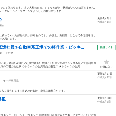
部で１５体おります。 古い人形のため、シミなどがあり状態がいいとは言えません。
 ノークレームノーリターンでよろしくお願い致します。
更新4月4日
の
作成3月1日
用品
に買ってくれた縁起の良い飾りものです。 弁護士、薬剤師、になって今は親孝行し
だと思います。
派遣社員≫自動車系工場での軽作業・ピッキ...
提携サイト
駅
その他
不問／時給1,400円／赴任旅費会社負担／正社員登用のチャンスあり／食堂利用可
気の工場のお仕事 ◇トラックの金属部品の製造◇ ★トラックの金属...
お気に入り
更新1月27日
作成1月12日
駅
年中行事用品
てくる方を優先します木目込みの衣装で上品な御顔立ちです。
更新9月23日
屏風
作成5月2日
幅22センチ 65センチ 22センチ 神栖市柳川高校付近まで取りに来ていただける方