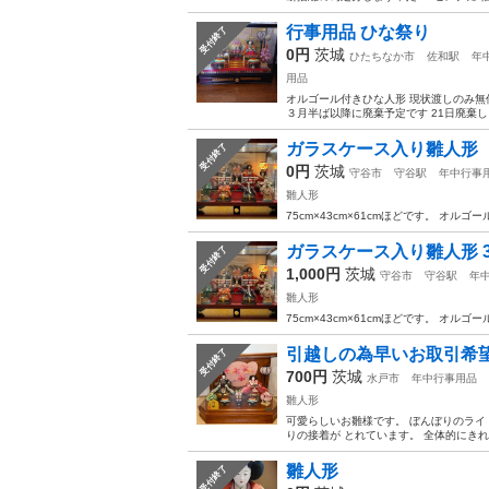
行事用品 ひな祭り
受付終了
0円
茨城
ひたちなか市
佐和駅
年
用品
オルゴール付きひな人形 現状渡しのみ無
３月半ば以降に廃棄予定です 21日廃棄
ガラスケース入り雛人形
受付終了
0円
茨城
守谷市
守谷駅
年中行事
雛人形
75cm×43cm×61cmほどです。 オル
ガラスケース入り雛人形 
受付終了
1,000円
茨城
守谷市
守谷駅
年
雛人形
75cm×43cm×61cmほどです。 オル
引越しの為早いお取引希望‼
受付終了
700円
茨城
水戸市
年中行事用品
雛人形
可愛らしいお雛様です。 ぼんぼりのライ
りの接着が とれています。 全体的にきれい
雛人形
受付終了