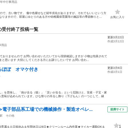
年中行事用品
もので、古い物です。 傷や色褪せなど経年劣化がありますが、それでもいいという方
なりますので、部屋にゆとりのある方や幼稚園保育園等の施設等の季節飾りと...
お気に入り
の受付終了投稿一覧
更新3月22日
作成3月12日
事用品
しておりませんので お問い合わせいただいてから現状確認しますが 小物は包装されて
と思います 大切にしてくださる方にお譲りしたいです お問い合わ...
更新3月6日
るぼぼ オマケ付き
作成3月1日
品
ん」を意味し、「病が去る（猿）」「災いが去る」という厄除けと、安産・子宝・家
う意味が込められています。ひな祭りの吊るし飾り（下げもん）の一つとして、縁
≫電子部品系工場での機械操作・製造オペレ...
提携サイト
駅
その他
1
専属＆土日祝休み＆年間休日128日★クリーンルーム内作業★マイカー通勤OK＆