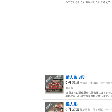
る方がいましたらお譲りしたいと考えて
雛人形 3段
受付終了
0円
茨城
土浦市
土浦駅
年中行事
雛人形
15日までに現住所から退去致しますので
取れなかったので回収お願い致します。 オ
雛人形
受付終了
0円
茨城
龍ケ崎市
竜ヶ崎駅
年中