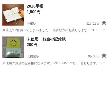
ため、お安く提供します。
茨城
かすみがうら市
神立駅
手帳
日記帳
2026手帳
1,500円
中根駅
11月22日
間違えて2冊買ってしまいました。 必要な方にお譲りします。 ユメキ
ロック セパレートダイアリー 手帳 2026 1月始まり A5 B6 ウィーク
茨城
ひたちなか市
中根駅
手帳
譲り
未使用 お金の記録帳
リー＆マンスリー 定価3460円
200円
工機前駅
9月30日
未使用のお金の記録帳になります。 210✕145mmで、3冊あります。
200円は１冊分の金額になります。 やろうと購入したのですが、バタ
茨城
ひたちなか市
工機前駅
手帳
お金
バタしてそれどころではなくなってしまいました。 誰か使って頂ける
と嬉しいです♪ 細か...