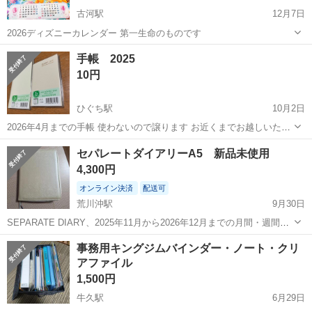
古河駅
12月7日
2026ディズニーカレンダー 第一生命のものです
茨城
古河市
古河駅
手帳
カレンダー
手帳 2025
10円
ひぐち駅
10月2日
2026年4月までの手帳 使わないので譲ります お近くまでお越しいただ
ける方に
茨城
筑西市
ひぐち駅
手帳
セパレートダイアリーA5 新品未使用
4,300円
オンライン決済
配送可
荒川沖駅
9月30日
SEPARATE DIARY、2025年11月から2026年12月までの月間・週間レ
イアウト付き。 - モデル名: SEPARATE DIARY A5 - 対応年: 2025年
茨城
稲敷郡
荒川沖駅
手帳
せん
事務用キングジムバインダー・ノート・クリ
11月から2026年12月 - 色: ホワイト...
アファイル
1,500円
牛久駅
6月29日