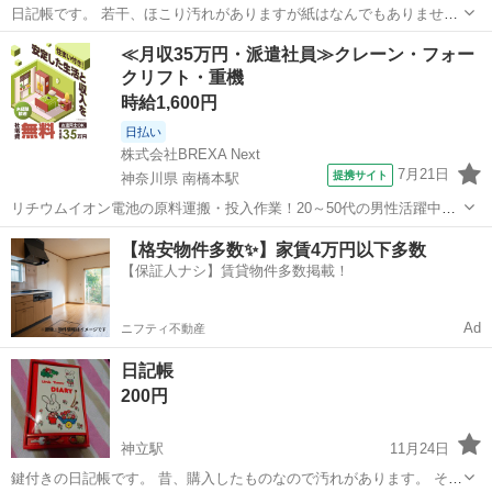
日記帳です。 若干、ほこり汚れがありますが紙はなんでもありませ
ん。
茨城
かすみがうら市
神立駅
手帳
日記帳
≪月収35万円・派遣社員≫クレーン・フォー
クリフト・重機
時給1,600円
日払い
株式会社BREXA Next
7月21日
提携サイト
神奈川県 南橋本駅
リチウムイオン電池の原料運搬・投入作業！20～50代の男性活躍中★
ワンルーム寮完備！赴任旅費会社負担！年間休日130日★フォークリフ
神奈川
相模原市
南橋本駅
その他
【格安物件多数✨】家賃4万円以下多数
ト免許お持ちの方、活躍中！就業先食堂利用可★《神奈川県相模原
【保証人ナシ】賃貸物件多数掲載！
市》 人気の工場のお仕事 ◇電...
Ad
ニフティ不動産
日記帳
200円
神立駅
11月24日
鍵付きの日記帳です。 昔、購入したものなので汚れがあります。 その