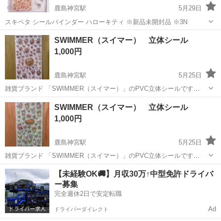
鹿島神宮駅
5月29日
スキペタ シールバインダー ハローキティ ※新品未開封品 ※3N
茨城
鹿嶋市
鹿島神宮駅
手帳
SWIMMER（スイマー） 立体シール
1,000円
鹿島神宮駅
5月25日
雑貨ブランド 「SWIMMER（スイマー）」のPVC立体シールです
※3N
茨城
鹿嶋市
鹿島神宮駅
手帳
スイマー
SWIMMER（スイマー） 立体シール
1,000円
鹿島神宮駅
5月25日
雑貨ブランド 「SWIMMER（スイマー）」のPVC立体シールです
※3N
茨城
鹿嶋市
鹿島神宮駅
手帳
スイマー
【未経験OK🚚】月収30万↑中型免許ドライバ
ー募集
完全週休2日で安定転職
Ad
ドライバーダイレクト