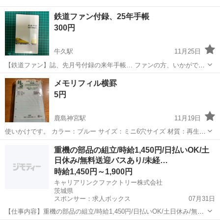
鉄道ファン付録、25年手帳
300円
牛久駅
11月25日
【鉄道ファン】誌、先月号付録の来年手帳… ファンの方、いかがです
か？
茨城
牛久市
牛久駅
手帳
鉄道ファン
メモリフィル横罫
5円
鹿島神宮駅
11月19日
使いかけです。 カラー：ブルー サイズ：ミニ6穴サイズ 材質：再生上
質紙 入数：100枚ちょっと？ 発売元：(株)東急ハンズ
茨城
神栖市
鹿島神宮駅
手帳
メモリ
重機の部品の組立/時給1,450円/日払いOK/土
日休み/無料送迎バスあり/未経…
時給1,450円～1,900円
キャリアリンクファクトリー株式会社
茨城県
スポンサー：求人ボックス
07月31日
【仕事内容】重機の部品の組立/時給1,450円/日払いOK/土日休み/無料