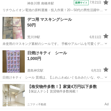
7月21日
提携サイト
神奈川県 南橋本駅
リチウムイオン電池の原料運搬・投入作業！20～50代の男性活躍中★
ワンルーム寮完備！赴任旅費会社負担！年間休日130日★フォークリフ
神奈川
相模原市
南橋本駅
その他
デコ用 マスキングシール
ト免許お持ちの方、活躍中！就業先食堂利用可★《神奈川県相模原
50円
市》 人気の工場のお仕事 ◇電...
荒川沖駅
6月11日
未使用のマスキング素材のシールです。 手帳やアルバムを可愛くデコ
レーションできます。
茨城
つくば市
荒川沖駅
手帳
デコレーション
日焼けキティ シール
1,000円
鹿島神宮駅
6月2日
日焼けキティ シール 質感は、【ふわふわぬいぐるみみたいな、やわ
らかなシール】だそうです と書いてありました よろしくお願いいたし
茨城
鹿嶋市
鹿島神宮駅
手帳
【格安物件多数！】家賃4万円以下多数
ます ※3N
【保証人ナシ】賃貸物件多数掲載！
Ad
ニフティ不動産