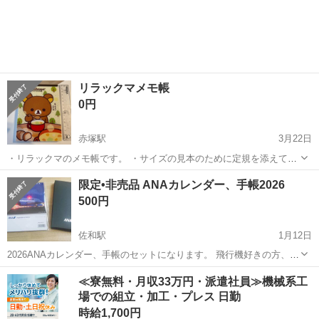
茨城
守谷市
守谷駅
手帳
ルーズリーフ
リラックマメモ帳
0円
赤塚駅
3月22日
・リラックマのメモ帳です。 ・サイズの見本のために定規を添えて写
真を撮りました。定規はつきません。 ・複数の絵柄があるので、詳細
茨城
水戸市
赤塚駅
手帳
メモ帳
限定•非売品 ANAカレンダー、手帳2026
気になる方はお問い合わせ下さい。 断捨離目的ですので、0円でお譲
500円
りします。 ＊赤塚駅でのお渡...
佐和駅
1月12日
2026ANAカレンダー、手帳のセットになります。 飛行機好きの方、是
非！ お子さんへのプレゼントとしても喜ばれると思います！ 撮影のた
茨城
ひたちなか市
佐和駅
手帳
カレンダー
≪寮無料・月収33万円・派遣社員≫機械系工
めに開封しただけの未使用品になります。 限定かつ非売品ですので、
場での組立・加工・プレス 日勤
希少です。 受け渡しは...
時給1,700円