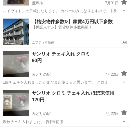
鹿嶋市
7月31日
ルイヴィトンの手帳になります。 カバーのみになりますので、中身は
ご自身でご用意ください。
茨城
鹿嶋市
手帳
【格安物件多数✨】家賃4万円以下多数
【保証人ナシ】賃貸物件多数掲載！
Ad
ニフティ不動産
サンリオ チェキ入れ クロミ
90円
みどりの駅
7月22日
1回チェキを入れましたがまだまだ使えると思います。 クロミ
茨城
つくば市
みどりの駅
手帳
クロミ
サンリオ クロミ チェキ入れ ほぼ未使用
120円
みどりの駅
7月22日
数枚チェキ入れました、ほぼ未使用
茨城
つくば市
みどりの駅
手帳
チェキ