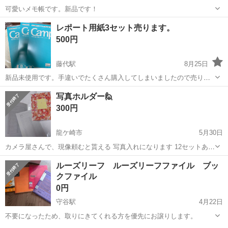
可愛いメモ帳です。新品です！
茨城
土浦市
荒川沖駅
手帳
メモ帳
レポート用紙3セット売ります。
500円
藤代駅
8月25日
新品未使用です。手違いでたくさん購入してしまいましたので売りま
す。 A4 50枚レポート用紙 ドット入り罫線6mm 3個セット500円で売
茨城
取手市
藤代駅
手帳
用紙
写真ホルダー🙋
ります。 1個売り→200円 ☆1つ3枚ほど使用した使用済みレポートと4
300円
枚作文用紙...
龍ケ崎市
5月30日
カメラ屋さんで、現像頼むと貰える 写真入れになります 12セットあり
ます 写真以外にも‥ガード等色々保管に使用出来ますね👍️
茨城
龍ケ崎市
手帳
ルーズリーフ ルーズリーフファイル ブッ
クファイル
0円
守谷駅
4月22日
不要になったため、取りにきてくれる方を優先にお譲りします。