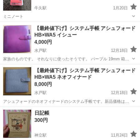
牛久駅
1月20日
ミニノート
茨城
牛久市
牛久駅
手帳
【最終値下げ】システム手帳 アシュフォード
HB×WA5 イシュー
4,000円
水戸駅
12月18日
家族のものです。 それなりに使ったそうです。 パープル 19mm 箱は
ありません。 水戸でお渡し希望ですが、県内でのお渡しも可能です。
茨城
水戸市
水戸駅
手帳
アシュフォード
【最終値下げ】システム手帳 アシュフォード
HB×WA5 ネオフィナード
8,000円
水戸駅
12月18日
アシュフォードのネオフィナードのシステム手帳です。新品価格は約
30,000円。 家族が買ったものですが、使用しなかったそうです。箱は
茨城
水戸市
水戸駅
手帳
アシュフォード
日記帳
ありません。 19mm グレーです。 見た感じ傷はありません。きれいで
300円
す。 箱はありません。...
神立駅
11月24日