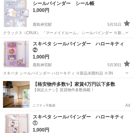
シールバインダー シール帳
1,000円
鹿島神宮駅
5月31日
クラックス（CRUX） 「マーメイドルーム」 シールバインダー ※新品
未開封品 ※3N
茨城
鹿嶋市
鹿島神宮駅
手帳
バインダー
スキペタ シールバインダー ハローキティ
②
1,000円
鹿島神宮駅
5月30日
スキペタ シールバインダー ハローキティ ※新品未開封品 ※3N
茨城
鹿嶋市
鹿島神宮駅
手帳
バインダー
【格安物件多数✨】家賃4万円以下多数
【保証人ナシ】賃貸物件多数掲載！
Ad
ニフティ不動産
スキペタ シールバインダー ハローキティ
①
1,000円