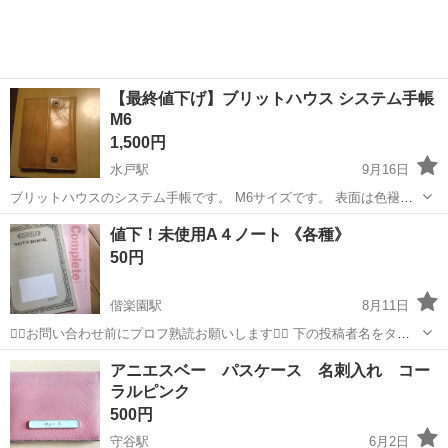
【最終値下げ】ブリットハウス システム手帳
M6
1,500円
水戸駅
9月16日
ブリットハウスのシステム手帳です。 M6サイズです。 表面は色褪せ
ております。 バイブルサイズと交換希望です。 もしくは購入される方
茨城
水戸市
水戸駅
手帳
システム手帳
値下！未使用A４ノート 《各種》
へお渡しいたします。
50円
偕楽園駅
8月11日
🙇‍♀️お問い合わせ前にプロフ熟読お願いします🙇‍♀️ 下の投稿者名をタッ
プ！投稿一覧も見られます♪ ※未読問い合わせ(特に定型文)に返信いた
茨城
水戸市
偕楽園駅
手帳
トラブル
アニエスベー パスケース 名刺入れ コー
しません 他投稿も大幅値下げで閲覧履歴の更新必須‼️ お気に入り☆有
ラルピンク
りも各処分法...
500円
守谷駅
6月2日