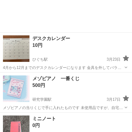
デスクカレンダー
10円
ひぐち駅
3月23日
4月から12月までのデスクカレンダーになります 金具を外してバラバ
ラになっています 使いたい方がいましたらお譲りします 月曜日は真岡
茨城
筑西市
ひぐち駅
手帳
カレンダー
メゾピアノ 一番くじ
鉄道のひぐち駅 火曜から日曜は昼か夕方に結城市周辺
500円
研究学園駅
3月17日
メゾピアノの当りくじで手に入れたものです 未使用品ですが、自宅保
管のため、神経質な方はご遠慮ください。 【ブランド】メゾピアノ
茨城
つくば市
研究学園駅
手帳
メゾピアノ
ミニノート
【カテゴリ】ノート 【商品の状態】未使用 【カラー】ピンク系 よろ
0円
しくお願いいたします。