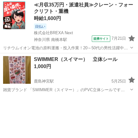
≪月収35万円・派遣社員≫クレーン・フォー
クリフト・重機
時給1,600円
日払い
株式会社BREXA Next
7月21日
提携サイト
神奈川県 南橋本駅
リチウムイオン電池の原料運搬・投入作業！20～50代の男性活躍中★
ワンルーム寮完備！赴任旅費会社負担！年間休日130日★フォークリフ
神奈川
相模原市
南橋本駅
その他
SWIMMER（スイマー） 立体シール
ト免許お持ちの方、活躍中！就業先食堂利用可★《神奈川県相模原
1,000円
市》 人気の工場のお仕事 ◇電...
鹿島神宮駅
5月25日
雑貨ブランド 「SWIMMER（スイマー）」のPVC立体シールです
※3N
茨城
鹿嶋市
鹿島神宮駅
手帳
スイマー