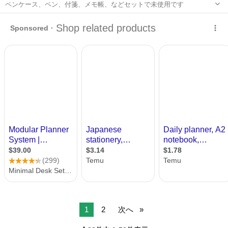
ペンケース、ペン、付箋、メモ帳、などセットで未使用です
茨城
土浦市
土浦駅
手帳
文房具
1
2
次へ