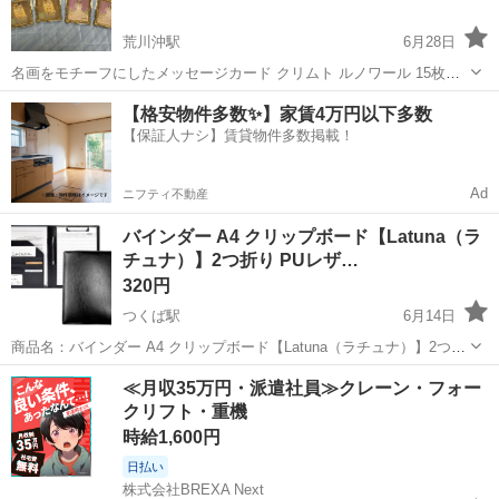
荒川沖駅
6月28日
名画をモチーフにしたメッセージカード クリムト ルノワール 15枚入8
袋 1袋110円のものです。
茨城
つくば市
荒川沖駅
手帳
カード
【格安物件多数✨】家賃4万円以下多数
【保証人ナシ】賃貸物件多数掲載！
Ad
ニフティ不動産
バインダー A4 クリップボード【Latuna（ラ
チュナ）】2つ折り PUレザ…
320円
つくば駅
6月14日
商品名：バインダー A4 クリップボード【Latuna（ラチュナ）】2つ折
り PUレザー ブラック 定価：￥2,500前後 商品の状態：中古（使用感
茨城
つくば市
つくば駅
手帳
クリップボード
≪月収35万円・派遣社員≫クレーン・フォー
少なめ／目立った傷なし） LatunaのA4対応クリップボ...
クリフト・重機
時給1,600円
日払い
株式会社BREXA Next