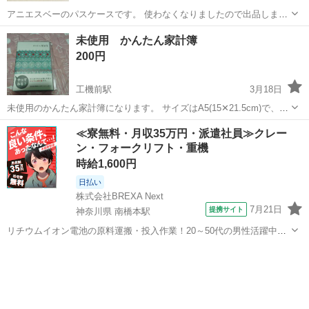
アニエスベーのパスケースです。 使わなくなりましたので出品しま
す。 1〜2年ほど使っていたので使用感あります。 皮製品の掃除方法が
茨城
守谷市
守谷駅
手帳
アニエスベー
未使用 かんたん家計簿
分からないので掃除等はせず、このままお渡しとなります。 掃除など
200円
ご自身でできる方向け。 宜...
工機前駅
3月18日
未使用のかんたん家計簿になります。 サイズはA5(15✕21.5cm)で、４
冊あります。 300円は１冊分の金額になります。 やろうと購入したの
茨城
ひたちなか市
工機前駅
手帳
家計簿
≪寮無料・月収35万円・派遣社員≫クレー
ですが、バタバタしてそれどころではなくなってしまいました。 誰か
ン・フォークリフト・重機
使って頂けると嬉...
時給1,600円
日払い
株式会社BREXA Next
7月21日
提携サイト
神奈川県 南橋本駅
リチウムイオン電池の原料運搬・投入作業！20～50代の男性活躍中★
ワンルーム寮完備！赴任旅費会社負担！年間休日130日★フォークリフ
神奈川
相模原市
南橋本駅
その他
ト免許お持ちの方、活躍中！就業先食堂利用可★《神奈川県相模原
市》 人気の工場のお仕事 ◇電...