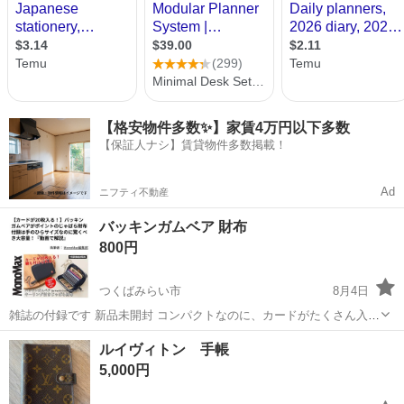
【格安物件多数✨】家賃4万円以下多数
【保証人ナシ】賃貸物件多数掲載！
Ad
ニフティ不動産
バッキンガムベア 財布
800円
つくばみらい市
8月4日
雑誌の付録です 新品未開封 コンパクトなのに、カードがたくさん入っ
て使い勝手良いです
茨城
つくばみらい市
手帳
カード
ルイヴィトン 手帳
5,000円