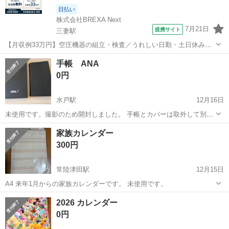
日払い
株式会社BREXA Next
7月21日
提携サイト
三妻駅
【月収例33万円】空圧機器の組立・検査／うれしい日勤・土日休み／
無料の社宅付き◎ 人気の工場のお仕事 ◇空気圧制御機器製品の組立・
茨城
常総市
三妻駅
その他
手帳 ANA
検査作業◇ ・調整機器の組立作業 ★工場未経験者でも安心して働ける
0円
環境になります。 ★細...
水戸駅
12月16日
未使用です。撮影のため開封しました。 手帳とカバーは取外して別々
に使うこともできそうです。 複数問い合わせいただいた場合は、違う
茨城
水戸市
水戸駅
手帳
商品
家族カレンダー
商品購入していただいた方優先にさせていただきます。
300円
常陸津田駅
12月15日
A4 来年1月からの家族カレンダーです。 未使用です。
茨城
ひたちなか市
常陸津田駅
手帳
カレンダー
2026 カレンダー
0円