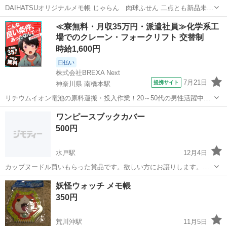
DAIHATSUオリジナルメモ帳 じゃらん 肉球ふせん 二点とも新品未開
封です🙋
茨城
龍ケ崎市
竜ヶ崎駅
手帳
メモ帳
≪寮無料・月収35万円・派遣社員≫化学系工
場でのクレーン・フォークリフト 交替制
時給1,600円
日払い
株式会社BREXA Next
7月21日
提携サイト
神奈川県 南橋本駅
リチウムイオン電池の原料運搬・投入作業！20～50代の男性活躍中★
ワンルーム寮完備！赴任旅費会社負担！年間休日130日★フォークリフ
神奈川
相模原市
南橋本駅
その他
ワンピースブックカバー
ト免許お持ちの方、活躍中！就業先食堂利用可★《神奈川県相模原
500円
市》 人気の工場のお仕事 ◇電...
水戸駅
12月4日
カップヌードル買いもらった賞品です。欲しい方にお譲りします。元
吉田町まで取りに来られる方宜しくです。
茨城
水戸市
水戸駅
手帳
カップヌードル
妖怪ウォッチ メモ帳
350円
荒川沖駅
11月5日