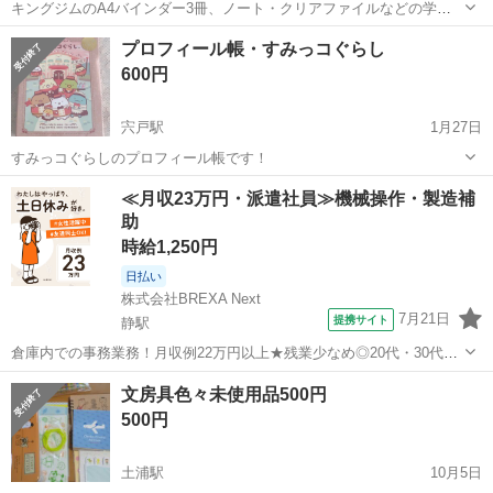
キングジムのA4バインダー3冊、ノート・クリアファイルなどの学習
用のもの詰め合わせセット 新品がほとんどですので、学生さんやお子
茨城
牛久市
牛久駅
手帳
バインダー
プロフィール帳・すみっコぐらし
さんようにどうぞ
600円
宍戸駅
1月27日
すみっコぐらしのプロフィール帳です！
茨城
笠間市
宍戸駅
手帳
すみっコぐらし
≪月収23万円・派遣社員≫機械操作・製造補
助
時給1,250円
日払い
株式会社BREXA Next
7月21日
提携サイト
静駅
倉庫内での事務業務！月収例22万円以上★残業少なめ◎20代・30代・
40代の男女活躍中！空調完備で快適作業★食堂利用可◎マイカー通勤
茨城
常陸大宮市
静駅
その他
文房具色々未使用品500円
OK◎無料駐車場完備！《茨城県常陸大宮市》 人気の工場のお仕事 ◇
500円
電子部品製造倉庫内の事務...
土浦駅
10月5日