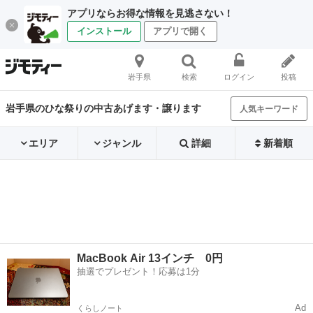
アプリならお得な情報を見逃さない！
インストール
アプリで開く
岩手県
検索
ログイン
投稿
岩手県のひな祭りの中古あげます・譲ります
人気キーワード
エリア
ジャンル
詳細
新着順
MacBook Air 13インチ 0円
抽選でプレゼント！応募は1分
Ad
くらしノート