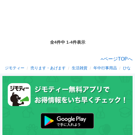
全4件中 1-4件表示
ページTOPへ
ジモティー
売ります・あげます
生活雑貨
年中行事用品
ひな祭