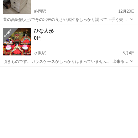
盛岡駅
12月20日
昔の高級雛人形でその出来の良さや素性をしっかり調べて上手く売れ
ば化ける商品と思われます。 その精巧な造りは素人目にも分かると思
岩手
盛岡市
盛岡駅
年中行事用品
雛人形
ひな人形
われます。 着物なども本物です。 よく、家具や家電を安く販売してい
0円
る...
水沢駅
5月4日
頂きものです。ガラスケースがしっかりはまっていません。 出来る方
は建付けられると思います。一部角が欠けております。 背景の両端角
岩手
奥州市
水沢駅
年中行事用品
背景
が１㎝程剥がれあり。 引き取りに来て下さる方にお譲り致します。