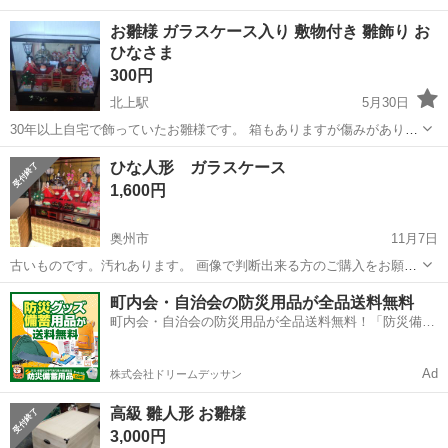
お雛様 ガラスケース入り 敷物付き 雛飾り お
ひなさま
300円
北上駅
5月30日
30年以上自宅で飾っていたお雛様です。 箱もありますが傷みがありま
す。 返品不可す。 ガラスケースのサイズ 約47センチ×77センチ×62.5
岩手
北上市
北上駅
年中行事用品
ひな人形 ガラスケース
センチ
1,600円
奥州市
11月7日
古いものです。汚れあります。 画像で判断出来る方のご購入をお願い
致します。
岩手
奥州市
年中行事用品
ガラス
町内会・自治会の防災用品が全品送料無料
町内会・自治会の防災用品が全品送料無料！「防災備蓄
用品ドットコム」
Ad
株式会社ドリームデッサン
高級 雛人形 お雛様
3,000円