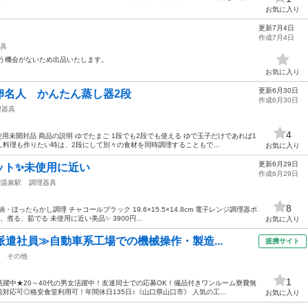
お気に入り
更新7月4日
作成7月4日
具
使う機会がないため出品いたします。
お気に入り
更新6月30日
卵名人 かんたん蒸し器2段
作成6月30日
理器具
4
用未開封品 商品の説明 ゆでたまご 1段でも2段でも使える ゆで玉子だけであれば1
料理も作りたい時は、2段にして別々の食材を同時調理することもで...
お気に入り
更新6月29日
ト✨️未使用に近い
作成6月29日
湖温泉駅
調理器具
8
ほったらかし調理 チャコールブラック 19.6×15.5×14.8cm 電子レンジ調理器ポ
る、茹でる 未使用に近い美品✨️ 3900円...
お気に入り
派遣社員≫自動車系工場での機械操作・製造...
提携サイト
その他
1
躍中★20～40代の男女活躍中！友達同士での応募OK！備品付きワンルーム寮費無
応可◎格安食堂利用可！年間休日135日♪《山口県山口市》 人気の工...
お気に入り