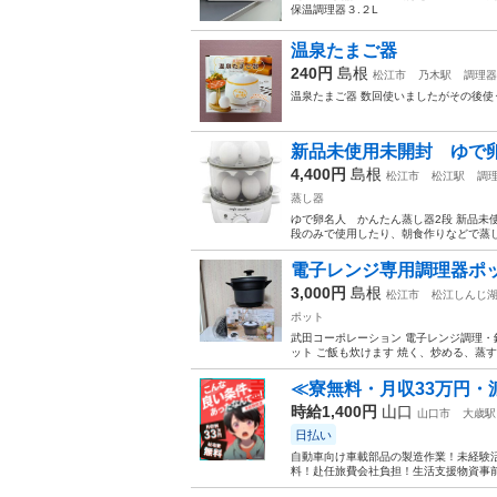
保温調理器３.２L
温泉たまご器
240円
島根
松江市
乃木駅
調理器
温泉たまご器 数回使いましたがその後
新品未使用未開封 ゆで
4,400円
島根
松江市
松江駅
調
蒸し器
ゆで卵名人 かんたん蒸し器2段 新品未使
段のみで使用したり、朝食作りなどで蒸し
電子レンジ専用調理器ポッ
3,000円
島根
松江市
松江しんじ
ポット
武田コーポレーション 電子レンジ調理・鍋・
ット ご飯も炊けます 焼く、炒める、蒸す、煮
≪寮無料・月収33万円・
時給1,400円
山口
山口市
大歳駅
日払い
自動車向け車載部品の製造作業！未経験活
料！赴任旅費会社負担！生活支援物資事前対