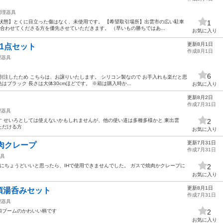
調理器具
状態】とくに目立った傷はなく、未使用です。 【希望取引場所】出雲市の広い駐車
1
合わせてくださる方を優先させていただきます。 （早いもの勝ちではあ...
お気に入り
更新8月1日
1点セット
作成8月1日
理器具
6
別注したため こちらは、お譲りいたします。 シリコン製なので お手入れも楽だと思
色はブラック 長さは大体30cmほどです。 ※箱は購入時か...
お気に入り
更新8月2日
作成7月31日
理器具
 せいろとしては使えないかもしれませんが、他の使い道は多種多様かと 東出雲
2
ただける方
お気に入り
更新7月31日
焼肉クレープ
作成7月31日
具
プにちょうどいいと思ったら、IHで使用できませんでした。 ガスで焼肉かクレープに
2
お気に入り
更新8月1日
須湯呑みセット
作成7月31日
理器具
和ブームのかわいい柄です
2
お気に入り