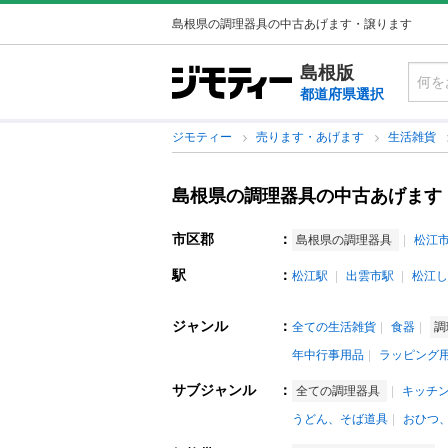
島根県の調理器具の中古あげます・譲ります
島根版
都道府県選択
ジモティー
売ります・あげます
生活雑貨
島根県の調理器具の中古あげます
市区郡
：
島根県の調理器具
松江
駅
：
松江駅
出雲市駅
松江し
ジャンル
：
全ての生活雑貨
食器
調
年中行事用品
ラッピング
サブジャンル
：
全ての調理器具
キッチ
うどん、そば道具
おひつ