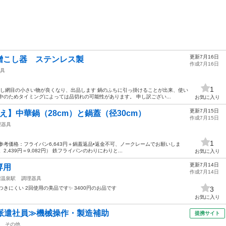
更新7月16日
噌こし器 ステンレス製
作成7月16日
具
1
少し網目の小さい物が良くなり、出品します 鍋のふちに引っ掛けることが出来、使い
中のためタイミングによっては品切れの可能性があります。 申し訳ござい...
お気に入り
更新7月15日
え】中華鍋（28cm）と鍋蓋（径30cm）
作成7月15日
理器具
1
 （参考価格：フライパン6,643円＋鍋蓋返品•返金不可、ノークレームでお願いしま
439円＝9,082円） 鉄フライパンのわりにわりと...
お気に入り
更新7月14日
専用
作成7月14日
湖温泉駅
調理器具
きにくい 2回使用の美品です✨️ 3400円のお品です
3
お気に入り
派遣社員≫機械操作・製造補助
提携サイト
その他