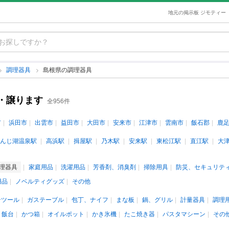
地元の掲示板 ジモティー
調理器具
島根県の調理器具
・譲ります
全956件
市
浜田市
出雲市
益田市
大田市
安来市
江津市
雲南市
飯石郡
鹿
んじ湖温泉駅
高浜駅
揖屋駅
乃木駅
安来駅
東松江駅
直江駅
大
理器具
家庭用品
洗濯用品
芳香剤、消臭剤
掃除用具
防災、セキュリテ
用品
ノベルティグッズ
その他
ンツール
ガステーブル
包丁、ナイフ
まな板
鍋、グリル
計量器具
調理
、飯台
かつ箱
オイルポット
かき氷機
たこ焼き器
パスタマシーン
その