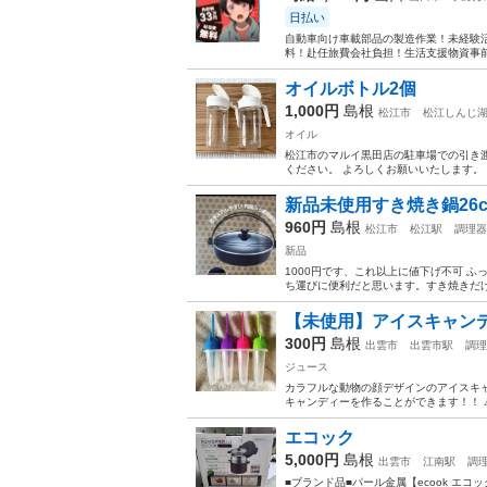
日払い
自動車向け車載部品の製造作業！未経験活
料！赴任旅費会社負担！生活支援物資事前対
オイルボトル2個
1,000円
島根
松江市
松江しんじ
オイル
松江市のマルイ黒田店の駐車場での引き
ください。 よろしくお願いいたします。 
新品未使用すき焼き鍋26
960円
島根
松江市
松江駅
調理器
新品
1000円です、これ以上に値下げ不可 ふ
ち運びに便利だと思います。すき焼きだけで
【未使用】アイスキャン
300円
島根
出雲市
出雲市駅
調理
ジュース
カラフルな動物の顔デザインのアイスキャ
キャンディーを作ることができます！！ ⚠
エコック
5,000円
島根
出雲市
江南駅
調
■ブランド品■パール金属【ecook エ