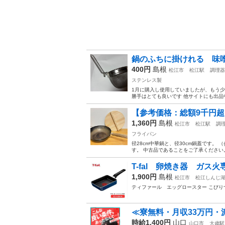
鍋のふちに掛けれる 味
400円
島根
松江市
松江駅
調理器
ステンレス製
1月に購入し使用していましたが、もう
勝手はとても良いです 他サイトにも出品
【参考価格：総額9千円超
1,360円
島根
松江市
松江駅
調
フライパン
径28cm中華鍋と、径30cm鍋蓋です。
す。 中古品であることをご了承ください。2,
T-fal 卵焼き器 ガス火
1,900円
島根
松江市
松江しんじ
ティファール エッグロースター こびりつ
≪寮無料・月収33万円・
時給1,400円
山口
山口市
大歳駅