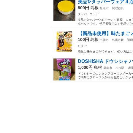
美品✨タッパーウェア４
800円
島根
松江市
調理器具
タッパーウェア
美品✨タッパーウェアセット 直径 １８
点セットです。 使用回数少なく美品✨です
【新品未使用】味たまご
100円
島根
出雲市
出雲市駅
調理
たまご
簡単に味たまごができます。 使い方はこちら↓ https://
DOSHISHA ドウシシャ
1,000円
島根
雲南市
木次駅
調
ドウシシャのカンタンフローズンメーカ
で簡単にフローズンが作れる楽しいクッキ