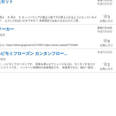
更新7月21日
点セット
作成7月21日
3
 高さ ８ 高さ ５ タッパーウェアの蓋は１枚で下が変えられるようになっている４
。 よろしければいかがですか？ 未使用品ではありませんのでご理...
お気に入り
更新7月18日
メーカー
作成7月18日
器具
9
dime.jp/genre/1217455/ https://amzn.asia/d/77hHis9
お気に入り
作成7月18日
 ハピモミフローズン カンタンフロー...
理器具
ー、ハピモミフローズンです。 容器を凍らせてジュースを入れ、モミモミするだけ
2
ングトイです。 パッケージ未開封の未使用品です。 未使用ですが、箱が一部分...
お気に入り