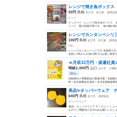
レンジで焼き魚ボックス
50円
島根
松江市
松江駅
調理器
レンジ
クックパー レンジで焼き魚ボックス 
イソー 購入時期不明です。 袋の糊の部
レンシでカンタンベンリ
100円
島根
松江市
松江駅
調理器
汚れ
レンシでカンタンベンリです 未使用です
本的に7時から21時の間でのお渡し希望
≪月収33万円・派遣社員
時給1,400円
山口
山口市
大歳駅
日払い
自動車向け車載部品の製造作業！未経験活
料！赴任旅費会社負担！生活支援物資事前対
美品✨タッパーウェア 
640円
島根
松江市
調理器具
タッパーウェア
美品✨ タッパーウェア ディズニー ミニ
んのでご理解頂ける方のみお願いいたします