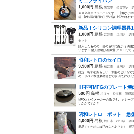
ミニフライパン
1,000円
島根
出雲市
出雲市駅
ガス火専用フライパンです。 【傷などの
場 【希望取引日時】要相談 上記の条件に
新品！シリコン調理器具1
1,000円
島根
江津市
江津駅
調
セット
購入したものの、他の色味に惹かれ 再度
います♬ 購入価格は画像通り1883円で 
昭和レトロのセイロ
3,500円
島根
松江市
揖屋駅
調
推定、昭和初期らしい、木製のせいろです
の、リペア本舗東出雲まで取りに来てい
IH不可MFGのプレート
500円
島根
松江市
松江駅
調理器
MFGというメーカーの物です。 クレー
いかがですか？
昭和レトロ ポット 急
4,000円
島根
松江市
松江駅
調
新品ですが箱には汚れなどあります 昭