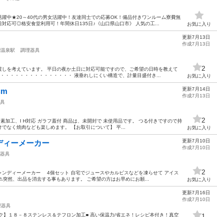
躍中★20～40代の男女活躍中！友達同士での応募OK！備品付きワンルーム寮費無
応可◎格安食堂利用可！年間休日135日♪《山口県山口市》 人気の工...
お気に入り
更新7月13日
作成7月13日
湖温泉駅
調理器具
2
渡しを考えています。 平日の夜か土日に対応可能ですので、ご希望の日時を教えて
・・・・・・・・・・・・・・・ 液垂れしにくい構造で、計量目盛付き...
お気に入り
更新7月14日
cm
作成7月13日
具
2
っ素加工、I H対応 ガラフ蓋付 商品は、未開封で 未使用品です。 つる付きですので持
なく焼肉なども楽しめます。 【お取引について】 平...
お気に入り
更新7月10日
ディーメーカー
作成7月10日
器具
2
ンディーメーカー 4個セット 自宅でジュースやカルピスなどを凍らせて アイス
︎突然、出品を消去する事もあります。 ご希望の方はお早めにお願...
お気に入り
更新7月16日
作成7月10日
理器具
コック】１８－８ステンレス＆テフロン加工■ 高い保温力/省エネ！レシピ本付き！真空
1