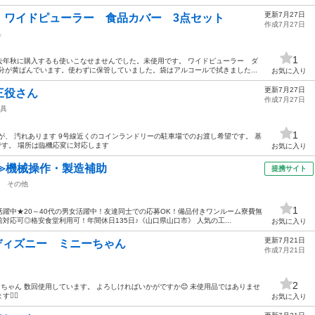
更新7月27日
 ワイドピューラー 食品カバー 3点セット
作成7月27日
具
1
去年秋に購入するも使いこなせませんでした。未使用です。 ワイドピューラー ダ
分が黄ばんでいます。使わずに保管していました。袋はアルコールで拭きました...
お気に入り
更新7月27日
三役さん
作成7月27日
具
1
が、 汚れあります 9号線近くのコインランドリーの駐車場でのお渡し希望です。 基
です。 場所は臨機応変に対応します
お気に入り
≫機械操作・製造補助
提携サイト
その他
1
躍中★20～40代の男女活躍中！友達同士での応募OK！備品付きワンルーム寮費無
応可◎格安食堂利用可！年間休日135日♪《山口県山口市》 人気の工...
お気に入り
更新7月21日
ディズニー ミニーちゃん
作成7月21日
2
ーちゃん 数回使用しています。 よろしければいかがですか😊 未使用品ではありませ
‍♀️
お気に入り