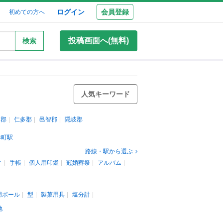
ログイン
会員登録
初めての方へ
投稿画面へ(無料)
検索
人気キーワード
足郡
仁多郡
邑智郡
隠岐郡
津町駅
路線・駅から選ぶ
ィ
手帳
個人用印鑑
冠婚葬祭
アルバム
用ボール
型
製菓用具
塩分計
他