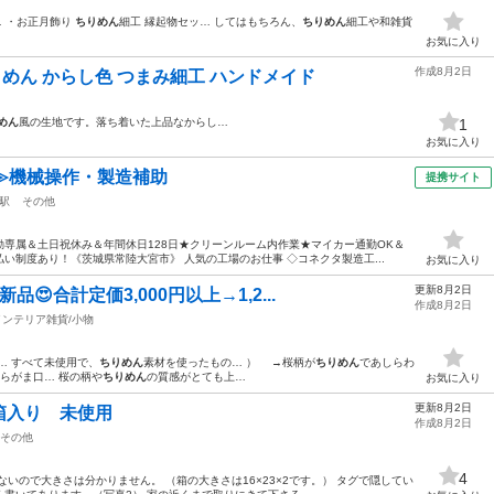
 ・お正月飾り
ちりめん
細工 縁起物セッ… してはもちろん、
ちりめん
細工や和雑貨
お気に入り
作成8月2日
りめん からし色 つまみ細工 ハンドメイド
めん
風の生地です。落ち着いた上品なからし…
1
お気に入り
≫機械操作・製造補助
提携サイト
駅
その他
専属＆土日祝休み＆年間休日128日★クリーンルーム内作業★マイカー通勤OK＆
い制度あり！《茨城県常陸大宮市》 人気の工場のお仕事 ◇コネクタ製造工...
お気に入り
更新8月2日
品😍合計定価3,000円以上→1,2...
作成8月2日
インテリア雑貨/小物
 … すべて未使用で、
ちりめん
素材を使ったもの… ） →桜柄が
ちりめん
であしらわ
らがま口… 桜の柄や
ちりめん
の質感がとても上…
お気に入り
更新8月2日
箱入り 未使用
作成8月2日
その他
4
いので大きさは分かりません。 （箱の大きさは16×23×2です。） タグで隠してい