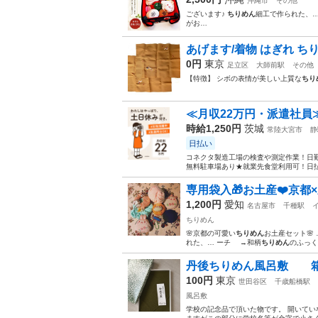
沖縄市
その他
ございます♪
ちりめん
細工で作られた、…
がお…
あげます/着物 はぎれ ち
0円
東京
足立区
大師前駅
その他
【特徴】 シボの表情が美しい上質な
ちり
≪月収22万円・派遣社員
時給1,250円
茨城
常陸大宮市
静
日払い
コネクタ製造工場の検査や測定作業！日勤
無料駐車場あり★就業先食堂利用可！日払
専用袋入🎁お土産❤️京都×新
1,200円
愛知
名古屋市
千種駅
ちりめん
🌸京都の可愛い
ちりめん
お土産セット🌸
れた、… ーチ →和柄
ちりめん
のふっく
丹後ちりめん風呂敷 
100円
東京
世田谷区
千歳船橋駅
風呂敷
学校の記念品で頂いた物です。 開いていな