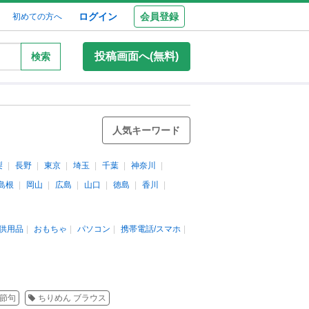
ログイン
会員登録
初めての方へ
投稿画面へ(無料)
検索
人気キーワード
梨
長野
東京
埼玉
千葉
神奈川
島根
岡山
広島
山口
徳島
香川
供用品
おもちゃ
パソコン
携帯電話/スマホ
の節句
ちりめん ブラウス