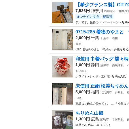
【希少フランス製】GITZO
7,536円
神奈川
相模原市
相模大
オンライン決済
配送可
デルです。 ​独特のハンマートーン（
ちり
0715-285 着物のやま
2,000円
千葉
千葉市
着物
留袖
-285 着物のやまと 帯締め 丹後
ちりめ
和装用 巾着バッグ 蝶々柄
1,000円
静岡
焼津市
西焼津駅
ちりめん
ホワイト・レッド - 素材感:
ちりめん
風
未使用 正絹 松美ちりめん 
5,000円
福岡
北九州市
戸畑駅
反物
高級
ちりめん
の反物です。 … 「松美
ちり
ちりめん山椒
1,300円
広島
広島市
下深川駅
舞昆
ちりめん
山椒 １８０g