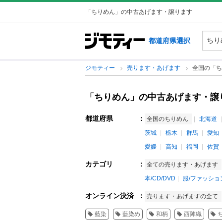
「ちりめん」の中古あげます・譲ります
都道府県選択
ジモティー
売ります・あげます
全国の「ち
「ちりめん」の中古あげます・譲
都道府県
：
全国のちりめん
北海道
茨城
栃木
群馬
愛知
愛媛
高知
福岡
佐賀
カテゴリ
：
全ての売ります・あげます
本/CD/DVD
服/ファッショ
オンライン決済
：
売ります・あげますの全て
藍染
藍染め
和柄
西陣織