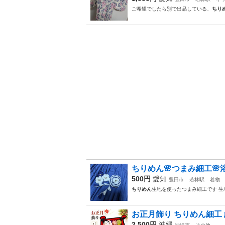
ご希望でしたら別で出品している、
ちり
ちりめん🌸つまみ細工🌸
500円
愛知
豊田市
若林駅
着物
ちりめん
生地を使ったつまみ細工です 生
お正月飾り ちりめん細工
2,500円
沖縄