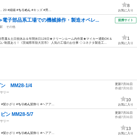
8
20 #縮緬 #
ちりめん
#キッズ #男…
お気に入り
≫電子部品系工場での機械操作・製造オペレ...
提携サイト
駅
その他
1
専属＆土日祝休み＆年間休日128日★クリーンルーム内作業★マイカー通勤OK＆
い制度あり！《茨城県常陸大宮市》 人気の工場のお仕事 ◇コネクタ製造工...
お気に入り
更新7月31日
 MM28-1/4
作成7月31日
サリー
10
 #髪かざり #
ちりめん
髪飾り #ヘアア…
お気に入り
更新7月31日
 MM28-5/7
作成7月31日
サリー
13
 #髪かざり #
ちりめん
髪飾り #ヘアア…
お気に入り