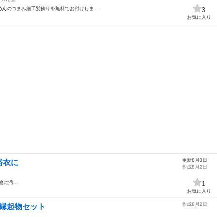
めん
のつまみ細工髪飾りを無料でお付けしま…
3
お気に入り
更新8月3日
浴衣に
作成8月2日
地に汚…
1
お気に入り
作成8月2日
 縁起物セット