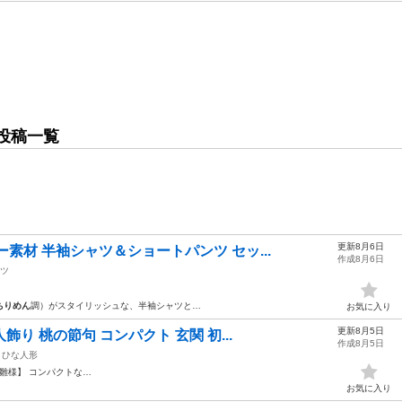
投稿一覧
更新8月6日
素材 半袖シャツ＆ショートパンツ セッ...
作成8月6日
ツ
ちりめん
調）がスタイリッシュな、半袖シャツと…
お気に入り
更新8月5日
飾り 桃の節句 コンパクト 玄関 初...
作成8月5日
ひな人形
お雛様】 コンパクトな…
お気に入り