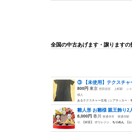
全国の中古あげます・譲りますの
③ 【未使用】テクスチャー
800円
東京
世田谷区
上町駅
シャ
個人
あるテクスチャー生地（シアサッカー・
雛人形 お雛様 親王飾り2人
8,000円
香川
善通寺市
善通寺駅
り. 【材質】 ポリレジン、
ちりめん
. 【