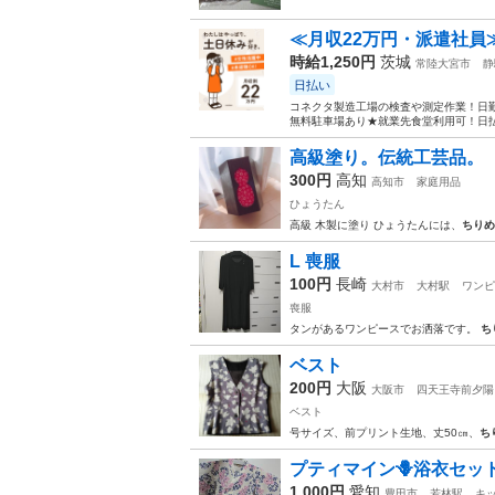
≪月収22万円・派遣社員
時給1,250円
茨城
常陸大宮市
静
日払い
コネクタ製造工場の検査や測定作業！日勤
無料駐車場あり★就業先食堂利用可！日払
高級塗り。伝統工芸品。
300円
高知
高知市
家庭用品
ひょうたん
高級 木製に塗り ひょうたんには、
ちりめ
L 喪服
100円
長崎
大村市
大村駅
ワンピ
喪服
タンがあるワンピースでお洒落です。
ち
ベスト
200円
大阪
大阪市
四天王寺前夕陽
ベスト
号サイズ、前プリント生地、丈50㎝、
ち
プティマイン🪻浴衣セッ
1,000円
愛知
豊田市
若林駅
キ