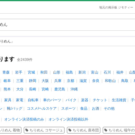
地元の掲示板 ジモティー
りめん」
ります
全2439件
青森
岩手
宮城
秋田
山形
福島
新潟
富山
石川
福井
山
岐阜
三重
静岡
大阪
兵庫
京都
滋賀
奈良
和歌山
鳥取
熊本
大分
長崎
宮崎
鹿児島
沖縄
家具
家電
自転車
車のパーツ
バイク
楽器
チケット
生活雑貨
子
ン
靴/バッグ
コスメ/ヘルスケア
スポーツ
食品
お酒
その他
オンライン決済投稿のみ
オンライン決済投稿以外
ちりめん 着物
ちりめん コサージュ
ちりめん 座布団
ちりめん 端午