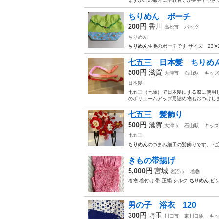
ますがこの部分に学校名等が金字で小さく
ちりめん ポーチ
200円
香川
高松市
バッグ
ちりめん
ちりめん
生地のポーチです サイズ 23✕
七五三 日本髪 ちりめ
500円
滋賀
大津市
石山駅
キッズ
日本髪
七五三（七歳）で日本髪にする際に使用し
のボリュームアップ用詰め物もおつけしま
七五三 髪飾り
500円
滋賀
大津市
石山駅
キッズ
七五三
ちりめん
のつまみ細工の髪飾りです。 七
きもの帯揚げ
5,000円
宮城
岩沼市
着物
着物 着付け 帯 正絹 シルク
ちりめん
ピン
男の子 浴衣 120
300円
埼玉
川口市
東川口駅
キッ