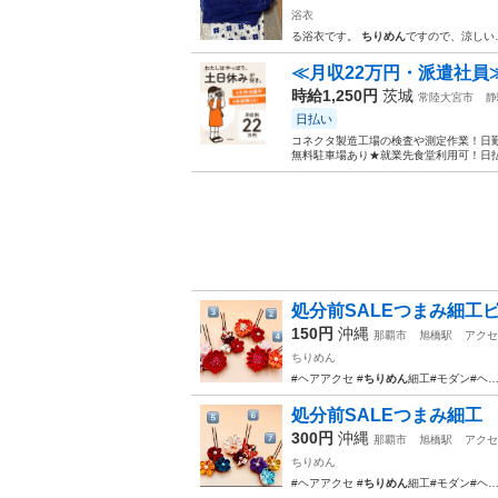
浴衣
る浴衣です。
ちりめん
ですので、涼しい… 
≪月収22万円・派遣社員
時給1,250円
茨城
常陸大宮市
静
日払い
コネクタ製造工場の検査や測定作業！日勤
無料駐車場あり★就業先食堂利用可！日払
処分前SALEつまみ細工ピン
150円
沖縄
那覇市
旭橋駅
アクセ
ちりめん
#ヘアアクセ #
ちりめん
細工#モダン#ヘ…
処分前SALEつまみ細工 ピン
300円
沖縄
那覇市
旭橋駅
アクセ
ちりめん
#ヘアアクセ #
ちりめん
細工#モダン#ヘ…