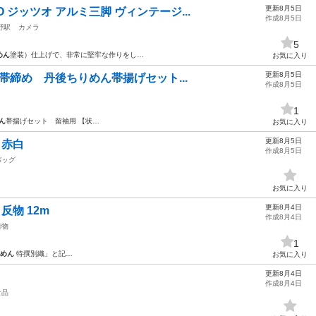
更新8月5日
 ジッツオ アルミ三脚 ヴィンテージ...
作成8月5日
野駅
カメラ
5
めん
塗装）仕上げで、非常に堅牢な作りをし…
お気に入り
更新8月5日
と 帯締め 丹後ちりめん帯揚げセット...
作成8月5日
1
ん
帯揚げセット 留袖用 【状…
お気に入り
更新8月5日
 赤白
作成8月5日
バッグ
お気に入り
更新8月4日
反物 12m
作成8月4日
着物
1
めん
特撰別織」と記…
お気に入り
更新8月4日
作成8月4日
食品