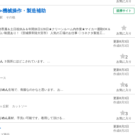
お気に入り
≫機械操作・製造補助
提携サイト
駅
その他
専属＆土日祝休み＆年間休日128日★クリーンルーム内作業★マイカー通勤OK＆
い制度あり！《茨城県常陸大宮市》 人気の工場のお仕事 ◇コネクタ製造工...
お気に入り
更新8月3日
作成8月3日
2
ん
３箇所にほどこされています。 …
お気に入り
更新8月3日
作成8月3日
ース
6
りめん
生地で、喪服なのかなと思います。 お…
お気に入り
更新8月3日
作成8月3日
ヶ丘駅
カットソー
3
りめん
素材、手洗い可能です。着用して頂ける…
お気に入り
更新8月2日
ト
作成8月2日
ッズ用品