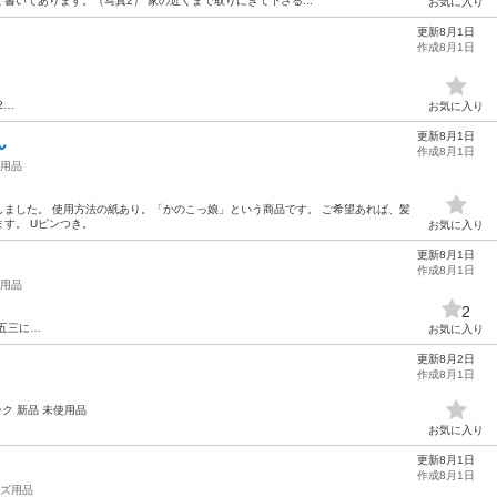
書いてあります。（写真2） 家の近くまで取りにきて下さる...
お気に入り
更新8月1日
作成8月1日
2…
お気に入り
更新8月1日
ん
作成8月1日
用品
ました。 使用方法の紙あり。「かのこっ娘」という商品です。 ご希望あれば、髪
す。 Uピンつき。
お気に入り
更新8月1日
作成8月1日
用品
2
五三に…
お気に入り
更新8月2日
作成8月1日
ク 新品 未使用品
お気に入り
更新8月1日
作成8月1日
ズ用品