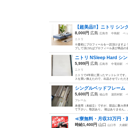
【超美品‼️】ニトリ シ
8,000円
広島
広島市
中島駅
ベ
ニトリ
※最初にプロフィールを一読頂けますよ
プして頂ければプロフィール及び商品の全
ニトリ NSleep Hard 
5,999円
広島
広島市
中電前駅
ニトリ
ニトリで4年前に買ったマットレスです
スを買い換えたので、出品させていただき
シングルベッドフレーム
5,600円
広島
福山市
湯田村駅
フレーム
未使用（未組立）ですが、部品に数カ所
て下さい。取説あり。 箱はありません。
≪寮無料・月収33万円・
時給1,400円
山口
山口市
大歳駅