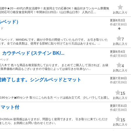
躍中★20～40代の男女活躍中！友達同士での応募OK！備品付きワンルーム寮費無
応可◎格安食堂利用可！年間休日135日♪《山口県山口市》 人気の工...
お気に入り
更新8月2日
グルベッド）
作成7月30日
ッド
7
グルベッド、MANDALです。娘が小学生の間使っていたものです。 お引き取りいた
す。全ての金具類は、使用する部材に貼り付けており欠品はありません。...
お気に入り
更新8月4日
カウチベッド (ステイン BK/...
作成7月30日
ベッド
八木で 色々な商品を格安販売しております。 まとめてご購入して頂ければ、お値
4
度) 限界価格の商品もございますので場合によっては値引きが出来ない...
お気に入り
更新7月30日
付終了します。シングルベッドとマット
作成7月29日
15
190センチ✖️95センチ 取りにこられる方 ベッドは組み立て式 少しバラしてお渡し
お気に入り
更新7月31日
 マット付
作成7月28日
0×200cm 使用感はありますが、問題なく使用できます。 引き取りに来ていただけ
15
りましたら、お気軽にお問い合わせください。
お気に入り