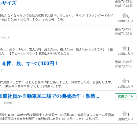
更新7月28日
ルサイズ
作成7月28日
ッド
会がなくなったので新品の状態でお譲りいたします。 サイズ 【スタンダードタイ
6
高さ2.5cm すのこ厚：1.0cm すのこ幅：5.0c...
お気に入り
更新7月27日
作成7月27日
ベッド
1
cm、高さ：34cm 畳んだ時 縦112cm、横: 90am 幅;34cm（大体です） 【傷
ん。 【アピールポイント】状態はいいのでまだま...
お気に入り
更新7月26日
布団、枕、すべて100円！
作成7月25日
ド
7
までにお譲りします。 ほとんど傷や汚れはありません。帰国するため、お譲りします。
。 東広島市西条中央 よろしくお願いします。
お気に入り
派遣社員≫自動車系工場での機械操作・製造...
提携サイト
その他
1
躍中★20～40代の男女活躍中！友達同士での応募OK！備品付きワンルーム寮費無
応可◎格安食堂利用可！年間休日135日♪《山口県山口市》 人気の工...
お気に入り