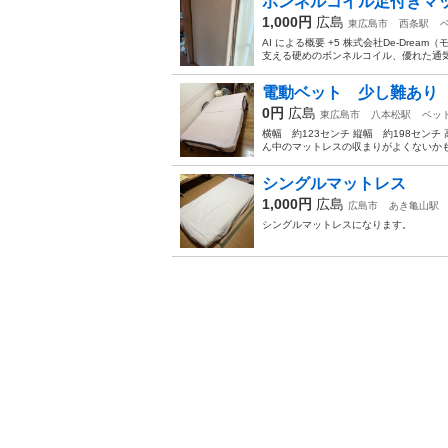
ボンネルコイル足付きマ
1,000円
広島
東広島市
西条駅
AI による概要 +5 株式会社De-Dre
支える硬めのボンネルコイル、優れた通気性
電動ベット 少し難あり（
0円
広島
東広島市
八本松駅
ベッ
横幅 約123センチ 縦幅 約198セン
ん中のマットレスの収まりがよくないかも
シングルマットレス
1,000円
広島
広島市
あき亀山駅
シングルマットレスになります。