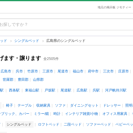
地元の掲示板 ジモティー
ベッド
シングルベッド
広島県のシングルベッド
げます・譲ります
全2505件
広島市
呉市
竹原市
三原市
尾道市
福山市
府中市
三次市
庄原市
世羅郡
豊田郡
山県郡
駅
西条駅
東福山駅
戸坂駅
尾道駅
広島駅
呉駅
河戸帆待川駅
ド
椅子
テーブル
収納家具
ソファ
ダイニングセット
ドレッサー
照明
ァブリック、カバー
ミラー/鏡
時計
インテリア雑貨/小物
オフィス用家具
ド
シングルベッド
ロフトベッド
二段ベッド
ソファーベッド
ベビーベ