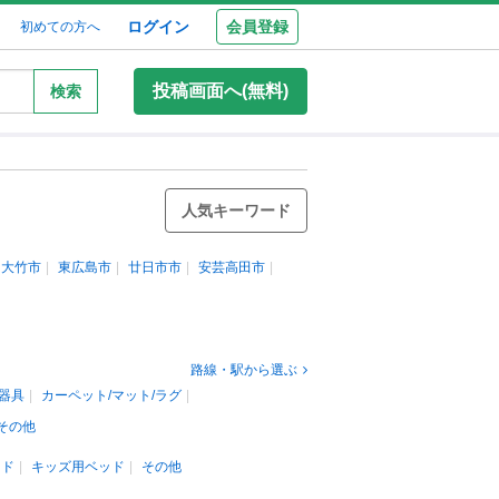
ログイン
会員登録
初めての方へ
投稿画面へ(無料)
検索
人気キーワード
大竹市
東広島市
廿日市市
安芸高田市
路線・駅から選ぶ
器具
カーペット/マット/ラグ
その他
ッド
キッズ用ベッド
その他