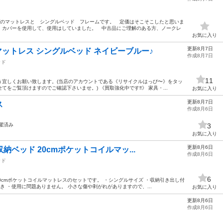
プのマットレスと シングルベッド フレームです。 定価はそこそこしたと思いま
。カバーを使用して、使用はしていました。 中古品にご理解のある方、ノークレ
お気に入り
更新8月7日
マットレス シングルベッド ネイビーブルー♪
作成8月7日
ッド
11
う宜しくお願い致します。(当店のアカウントである《リサイクルはっぴ〜》をタッ
をご覧頂けますのでご確認下さいませ。) 《買取強化中です‼️》 家具・...
お気に入り
更新8月7日
ス
作成8月6日
濯済み
3
お気に入り
更新8月6日
納ベッド 20cmポケットコイルマッ...
作成8月6日
ッド
6
0cmポケットコイルマットレスのセットです。 ・シングルサイズ ・収納引き出し付
き ・使用に問題ありません。 小さな傷や剥がれがありますので、...
お気に入り
更新8月6日
作成8月6日