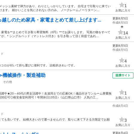
1
メッシュ素材で弾力があり、わりとしっかりしています。 自宅まで引取りに来てい
ます。 細かいことを気にされない方のみ、 ノークレームノーリターン...
お気に入り
更新8月5日
越しのため家具・家電まとめて差し上げます...
作成8月5日
家電を**まとめて引き取り希望無料（0円）**でお譲りします。 写真の物をすべて
14
が、* シングルベッド（マットレス付き）を引き取って頂く前提であれ...
お気に入り
更新8月5日
作成8月5日
ッド
4
コロコロが付いて持ち運びに便利です。 比較的きれいです。
お気に入り
≫機械操作・製造補助
提携サイト
その他
1
躍中★20～40代の男女活躍中！友達同士での応募OK！備品付きワンルーム寮費無
応可◎格安食堂利用可！年間休日135日♪《山口県山口市》 人気の工...
お気に入り
作成8月4日
ッド
とても良いです。 結構大きいので運べませんので、取りに来て下さる方限定でお願
3
お気に入り
更新8月4日