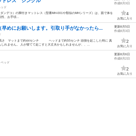
ットレス シングル
作成8月3日
ベッド
am（モダンデコ）の脚付きマットレス（型番MH-001や類似のMHシリーズ）は、面で体を
4
、お手頃...
お気に入り
更新8月5日
早めにお願いします。引取り手がなかったら...
作成8月3日
ド
チ 高さ マットまで約44センチ ヘッドまで約55センチ 頭側を起こした時に 真
2
しれません。 人が寝てて起こすと大丈夫かもしれませんが、、...
お気に入り
更新8月6日
作成8月2日
ベッド
2
お気に入り