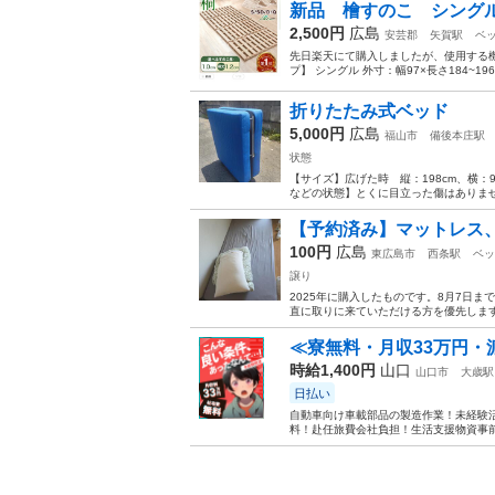
新品 檜すのこ シング
2,500円
広島
安芸郡
矢賀駅
ベ
先日楽天にて購入しましたが、使用する機
プ】 シングル 外寸：幅97×長さ184~196×
折りたたみ式ベッド
5,000円
広島
福山市
備後本庄駅
状態
【サイズ】広げた時 縦：198cm、横：90
などの状態】とくに目立った傷はありませ
【予約済み】マットレス、
100円
広島
東広島市
西条駅
ベッ
譲り
2025年に購入したものです。8月7日
直に取りに来ていただける方を優先します
≪寮無料・月収33万円・
時給1,400円
山口
山口市
大歳駅
日払い
自動車向け車載部品の製造作業！未経験活
料！赴任旅費会社負担！生活支援物資事前対