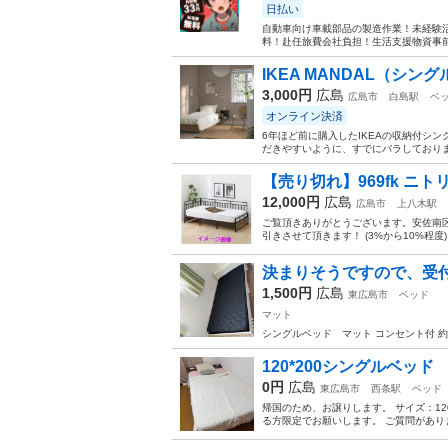
日払い
自動車向け車載部品の製造作業！未経験活
料！赴任旅費会社負担！生活支援物資事前対
IKEA MANDAL（シン
3,000円
広島
広島市
白島駅
ベ
オンライン決済
6年ほど前に購入したIKEAの収納付シン
だきやすいように、すでにバラしておりま
【売り切れ】969fk ニトリ 
12,000円
広島
広島市
上八木駅
ご覧頂きありがとうございます。安佐南区
引きさせて頂きます！ (3%から10%程
決まりそうですので、受
1,500円
広島
東広島市
ベッド
マット
シングルベッド マット コンセント付 約
120*200シングルベッド
0円
広島
東広島市
西条駅
ベッド
帰国のため、お譲りします。 サイズ：12
る方限定でお願いします。 ご質問があ