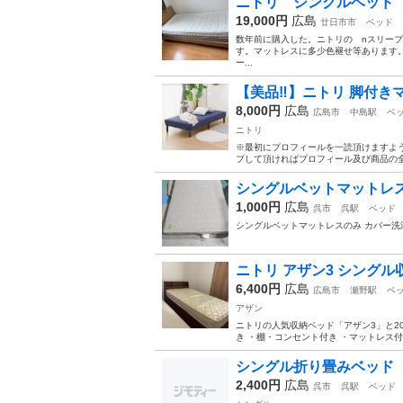
ニトリ シングルベッド
19,000円
広島
廿日市市
ベッド
数年前に購入した。ニトリの nスリー
す。マットレスに多少色褪せ等あります
ー...
【美品‼️】ニトリ 脚付き
8,000円
広島
広島市
中島駅
ベ
ニトリ
※最初にプロフィールを一読頂けますよ
プして頂ければプロフィール及び商品の全て
シングルベットマットレ
1,000円
広島
呉市
呉駅
ベッド
シングルベットマットレスのみ カバー洗
ニトリ アザン3 シングル収
6,400円
広島
広島市
瀬野駅
ベ
アザン
ニトリの人気収納ベッド「アザン3」と2
き ・棚・コンセント付き ・マットレス付
シングル折り畳みベッド
2,400円
広島
呉市
呉駅
ベッド