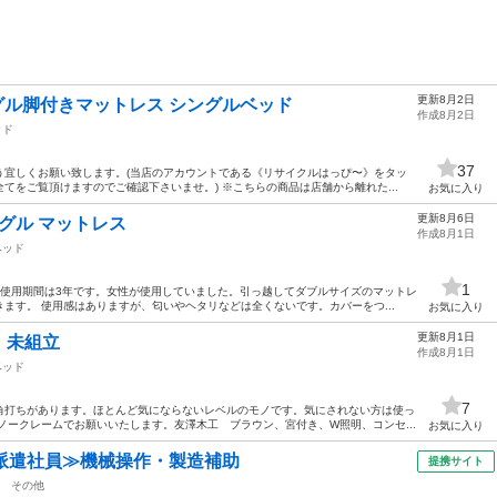
更新8月2日
ングル脚付きマットレス シングルベッド
作成8月2日
ッド
37
う宜しくお願い致します。(当店のアカウントである《リサイクルはっぴ〜》をタッ
てをご覧頂けますのでご確認下さいませ。) ※こちらの商品は店舗から離れた...
お気に入り
更新8月6日
シングル マットレス
作成8月1日
ベッド
1
。使用期間は3年です。女性が使用していました。引っ越してダブルサイズのマットレ
ます。 使用感はありますが、匂いやヘタリなどは全くないです。カバーをつ...
お気に入り
更新8月1日
 未組立
作成8月1日
ベッド
7
角打ちがあります。ほとんど気にならないレベルのモノです。気にされない方は使っ
ノークレームでお願いいたします。友澤木工 ブラウン、宮付き、W照明、コンセ...
お気に入り
派遣社員≫機械操作・製造補助
提携サイト
その他