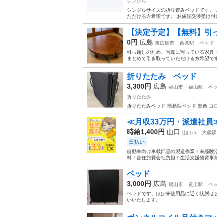
シングル
シングルサイズの折り畳みベッドです。 
ただける方希望です。 お値段交渉受け付け
【決定予定】【無料】引っ
0円
広島
東広島市
西条駅
ベッド
引っ越しのため、写真に写っている家具・
まとめて引き取っていただける方希望です
折りたたみ ベッド
3,300円
広島
福山市
福山駅
ベ
折りたたみ
折りたたみベッド 簡易型ベッド 黒色 
≪月収33万円・派遣社員
時給1,400円
山口
山口市
大歳駅
日払い
自動車向け車載部品の製造作業！未経験活
料！赴任旅費会社負担！生活支援物資事前対
ベッド
3,000円
広島
福山市
道上駅
ベ
ベッドです。ほぼ未使用品に近く状態は
いいたします。