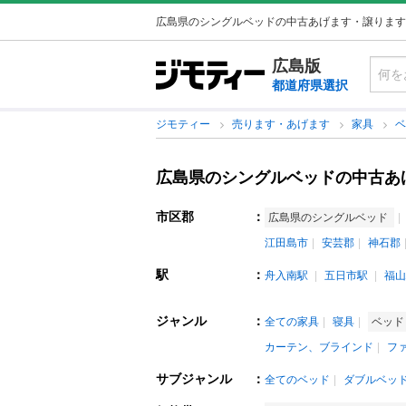
広島県のシングルベッドの中古あげます・譲ります
広島版
都道府県選択
ジモティー
売ります・あげます
家具
広島県のシングルベッドの中古あ
市区郡
：
広島県のシングルベッド
江田島市
安芸郡
神石郡
駅
：
舟入南駅
五日市駅
福山
ジャンル
：
全ての家具
寝具
ベッ
カーテン、ブラインド
フ
サブジャンル
：
全てのベッド
ダブルベッ