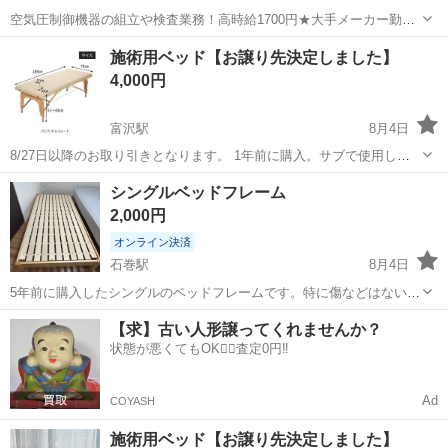
空気圧制御機器の組立や検査業務！高時給1700円★大手メーカー勤
務！嬉しい寮費無料！ワンルーム寮完備★マイカー通勤OK＆工場敷地
岩手
釜石市
釜石駅
その他
施術用ベッド【お譲り先決定しました】
内に無料駐車場あり★！《岩手県釜石市》 人気の工場のお仕事 ◇空気
4,000円
圧制御機器（シリンダ、バルブ...
富沢駅
8月4日
8/27日以降のお取り引きとなります。 1年前に購入。サブで使用して
いたので使用頻度は少なめです。4枚目写真の真ん中あたりに多少の汚
宮城
仙台市
富沢駅
ベッド
汚れ
シングルベッドフレーム
れあり
2,000円
オンライン決済
石巻駅
8月4日
5年前に購入したシングルのベッドフレームです。特に傷などはないで
す。
宮城
石巻市
石巻駅
ベッド
フレーム
【求】古い人形譲ってくれませんか？
状態が悪くてもOK🙆‍♀️査定0円‼️
Ad
COYASH
施術用ベッド【お譲り先決定しました】