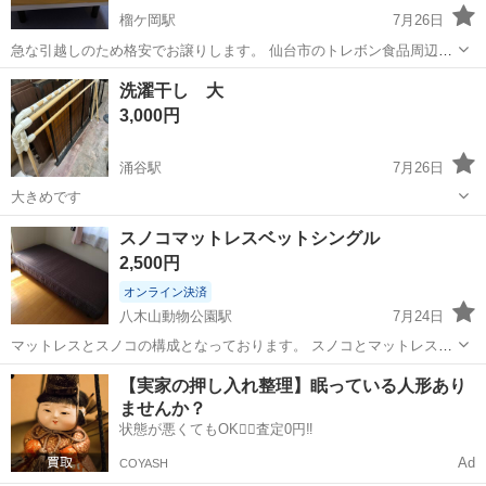
榴ケ岡駅
7月26日
急な引越しのため格安でお譲りします。 仙台市のトレボン食品周辺の
マンションに、取りに来ていただける方のみお取引をお願いいたしま
宮城
仙台市
榴ケ岡駅
ベッド
洗濯干し 大
す。当方引越し予定日の8/27午前中に受け取れる方を優先させて頂き
3,000円
ます。 マットレスカバーは無印...
涌谷駅
7月26日
大きめです
宮城
遠田郡
涌谷駅
ベッド
スノコマットレスベットシングル
2,500円
オンライン決済
八木山動物公園駅
7月24日
マットレスとスノコの構成となっております。 スノコとマットレスは
マジックテープで止まるようになっております。 マットレスサイズ
宮城
仙台市
八木山動物公園駅
ベッド
スノコ
【実家の押し入れ整理】眠っている人形あり
厚さ190mm幅970mm長さ1950mm スノコサイズ 高さ20.5mm幅
ませんか？
80mm長さ180m...
状態が悪くてもOK🙆‍♀️査定0円‼️
Ad
COYASH