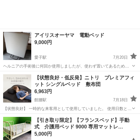
アイリスオーヤマ 電動ベッド
9,000円
愛子駅
7月20日
ヘルニアの手術後に何回か使用しましたが、使わず置いてあるため、
出品します。 カバーを着けてましたが、角が写真の状態です。 手すり
宮城
仙台市
愛子駅
ベッド
【状態良好・低反発】ニトリ プレミアフィ
付きなので、寝起きがとても楽です。
ット シングルベッド 敷布団
6,963円
館腰駅
7月18日
【状態良好】 一時的な来客用として使用していました。 使用日数とし
ては1週間程。 使わない期間は広げた状態で、使わないベッドに敷い
宮城
岩沼市
館腰駅
ベッド
敷布団
【引き取り限定】【フランスベッド】手動
ています。 専用バッグもあるのですが、1人では入りきりませんでし
式 介護用ベッド 9000 専用マットレ…
た。三つ折りのままお渡ししま...
5,000円