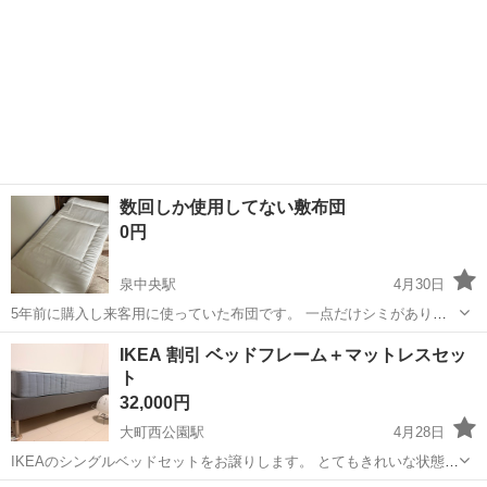
数回しか使用してない敷布団
0円
泉中央駅
4月30日
5年前に購入し来客用に使っていた布団です。 一点だけシミがありま
すが、5回ほどしか使ってないので変なものは染み込んでいないと思い
宮城
仙台市
泉中央駅
ベッド
敷布団
IKEA 割引 ベッドフレーム＋マットレスセッ
ます。 【購入時価格】約5000円 【サイズ】シングルサイズ 【傷など
ト
の状態】写真優先 【希...
32,000円
大町西公園駅
4月28日
IKEAのシングルベッドセットをお譲りします。 とてもきれいな状態
で、寝心地も良いマットレスです。 引っ越しで大きいベッドに買い替