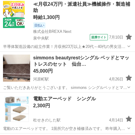
宮城
仙台市
大町西公園駅
ベッド
IKEA
≪月収24万円・派遣社員≫機械操作・製造補
えるため出品します。 購入時価格：約68,980円 → 40,000円でお譲り
助
します ■...
時給1,300円
日払い
株式会社BREXA Next
7月10日
提携サイト
泉中央駅
半導体製造設備の組立作業！月収例23万以上★20代～40代の男女活躍
中中！社会保険完備！送迎あり！◎マイカー通勤OK＆無料駐車場完
宮城
泉中央駅
その他
simmons beautyrestシングル ベッドとマッ
備！作業着無償貸与◎食堂利用可★《宮城県黒川郡大和町》 人気の工
トレスのセット 仙台…
場のお仕事 ◇半導体製造設備...
45,000円
河原町駅
4月26日
ご覧いただきありがとうございます。 simmons シングルベッドとマッ
トレスのセットです。 beauty rest マットレス 品番 AB1955010A ■製
宮城
仙台市
河原町駅
ベッド
シングル
電動エアーベッド シングル
番 0010011154890052 ■構造 一体式 ■寸法（...
2,300円
杜せきのした駅
4月14日
電動のエアーベッドです。 1箇所穴が空き補修済みです。 昨年購入し
て3度使用。 キャンプ用にも来客用にも、いかがですか。 受け渡し日