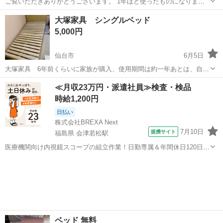
ご覧いただきありがとうございます。 1年ほど使ったものになりま
す。 マットレス、布団、シート、枕はニトリのもので、 フレームは
宮城
仙台市
仙台駅
ベッド
大塚家具 シングルベッド
LOWYAのものです。 新しいベッドを購入したため、出品いたしま
5,000円
す。 【購入時価格】41,150...
仙台市
6月5日
大塚家具 6年前くらいに家族が購入、使用期間は約一年あとは、自宅
保管してました。 自宅一階にあります。 仙台市若林区まで取りにきて
宮城
仙台市
ベッド
≪月収23万円・派遣社員≫検査・検品
くださる方よろしくお願いします。
時給1,200円
日払い
株式会社BREXA Next
7月10日
提携サイト
福島県 会津若松駅
医療機関向け内視鏡スコープの組立作業！日勤専属＆年間休日120日
★◎20代～40代の男女活躍中！送迎あり！マイカー通勤OK◎無料駐車
福島
会津若松市
会津若松駅
その他
場あり★日払いあり◎空調完備で快適作業！《福島県会津若松市》 人
気の工場のお仕事 ◇医療機...
ベッド 無料