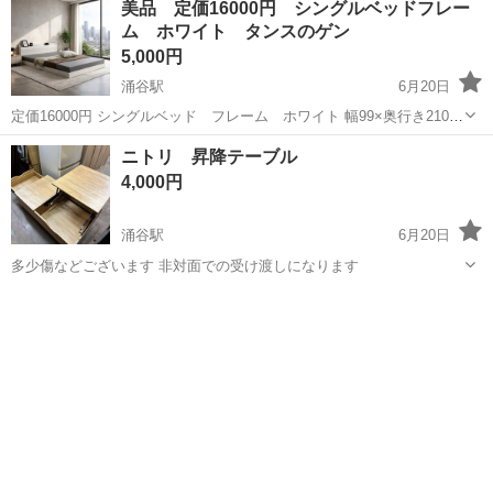
美品 定価16000円 シングルベッドフレー
ム ホワイト タンスのゲン
5,000円
涌谷駅
6月20日
定価16000円 シングルベッド フレーム ホワイト 幅99×奥行き210×
高さ49cm ベッドフレームなので傷や汚れは多少あるかと思いますが
宮城
遠田郡
涌谷駅
ベッド
フレーム
ニトリ 昇降テーブル
酷いものは見当たらなかったですが少しでも気にされる場合にはご注
4,000円
意ください ...
涌谷駅
6月20日
多少傷などございます 非対面での受け渡しになります
宮城
遠田郡
涌谷駅
ベッド
ニトリ