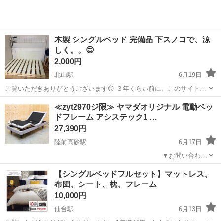
木製 シングルベッド 完備品 下スノコで、涼
しく。。😊
2,000円
北山駅
6月19日
ご覧いただきありがとうございます😊 ３年くらい前に、このサイトで
購入しました。 引っ越して、サイズが合わなくなってしまった為に、
宮城
仙台市
北山駅
ベッド
≪zyt2970ジ限≫ ヤマダオリジナル 電動ベッ
出品させていただきます。 色はしろです。 経年劣化、あると思います
ドフレーム アシステック1 …
が、その割に綺麗です。...
27,390円
陸前高砂駅
6月17日
_____________________________________________ ▼お問い合わせ
前に下記内容をご一読頂きますようお願いいたします。
宮城
仙台市
陸前高砂駅
ベッド
【シングルベッドフルセット】マットレス、
https://jmty.jp/miyagi/se...
布団、シート、枕、フレーム
10,000円
仙台駅
6月13日