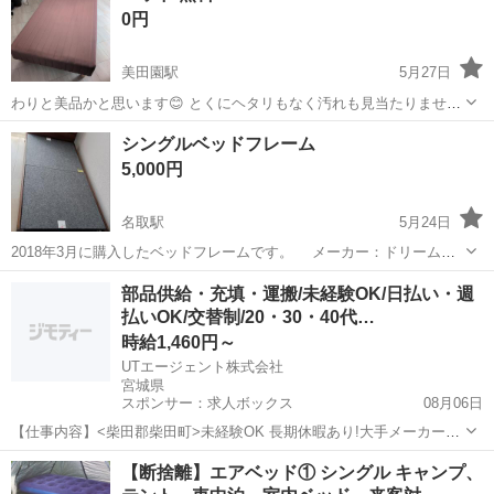
0円
美田園駅
5月27日
わりと美品かと思います😊 とくにヘタリもなく汚れも見当たりませ
ん。 無料のため非対面です。住所おしえた後家の外に出しておくので
宮城
名取市
美田園駅
ベッド
無料
シングルベッドフレーム
勝手に回収して貰って大丈夫です✨
5,000円
名取駅
5月24日
2018年3月に購入したベッドフレームです。 メーカー：ドリームベ
ッド 品名：ルンレシア2901 枕元に棚があるフレームが必要にな
宮城
名取市
名取駅
ベッド
フレーム
部品供給・充填・運搬/未経験OK/日払い・週
り、別のベッドフレームを購入したため不要になりました。 使用中不
払いOK/交替制/20・30・40代…
具合はありませんでした。私...
時給1,460円～
UTエージェント株式会社
宮城県
スポンサー：求人ボックス
08月06日
【仕事内容】<柴田郡柴田町>未経験OK 長期休暇あり!大手メーカーの
グループ会社 コピー機部品の機械オペレーター <履歴書不要 オンライ
アルバイト・パート
【断捨離】エアベッド① シングル キャンプ、
ン面接OK><入社キャンペーン実施中!> <業種> オフィス・業務機器 <