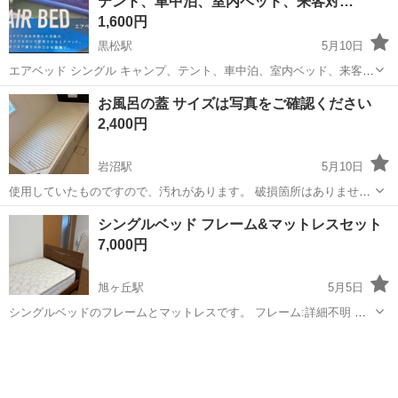
テント、車中泊、室内ベッド、来客対…
仕事内容> コピー機...
1,600円
黒松駅
5月10日
エアベッド シングル キャンプ、テント、車中泊、室内ベッド、来客対
応などに最適☆ 室内で試験的に空気を入れただけの未使用品 2.3日広
宮城
仙台市
黒松駅
ベッド
車中泊
お風呂の蓋 サイズは写真をご確認ください
げたままだったため埃等はご了承ください。 【快適な寝心地】 エアベ
2,400円
ッドは、ベロア調の表面...
岩沼駅
5月10日
使用していたものですので、汚れがあります。 破損箇所はありませ
ん。 中古となりますので、神経質な方はご遠慮ください。 サイズのご
宮城
岩沼市
岩沼駅
ベッド
風呂
シングルベッド フレーム&マットレスセット
確認をお願いいたします。 返品は受け付けませんので、必ずご確認お
7,000円
願いいたします。
旭ヶ丘駅
5月5日
シングルベッドのフレームとマットレスです。 フレーム:詳細不明 マ
ットレス:グランツ Gボンネル 受け渡し時は、基本的に旭ヶ丘駅近くの
宮城
仙台市
旭ヶ丘駅
ベッド
フレーム
自宅まで来ていただきます。 手間・交通費をいただければご指定の場
所まで配達可能です。