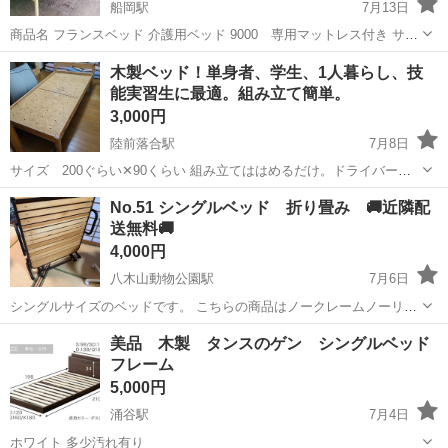
船岡駅
7月13日
商品名 フランスベッド 介護用ベッド 9000 専用マットレス付き サイ
ズ 全長210cm 幅93cm 床までの高さ 2段階調節 (上段)33.5cm (下
宮城
柴田郡
船岡駅
ベッド
フランスベッド
木製ベッド！単身者、学生、1人暮らし、技
段)28.5cm マットレス 全長195cm 横幅...
能実習生に最適。組み立て簡単。
3,000円
陸前落合駅
7月8日
サイズ 200ぐらい✕90くらい 組み立てははめるだけ。ドライバーい
らず（3枚目） 中央に黒ずみあります（4枚目） 分解しても200センチ
宮城
仙台市
陸前落合駅
ベッド
No.51 シングルベッド 折り畳み 🚚近隣配
の長物と90✕90センチの板2枚になります。 当たり前ですが、積める
送無料🚚
クルマで来てください
4,000円
八木山動物公園駅
7月6日
シングルサイズのベッドです。 こちらの商品はノークレームノーリタ
ーンの現状渡しになるので、受け渡し時に状態をよくご確認くださ
宮城
仙台市
八木山動物公園駅
ベッド
エリア
美品 木製 タンスのゲン シングルベッド
い。 開閉するのは確認済みになります。 ⚠️中古品について⚠️ 新品で
フレーム
はなく中古のため、キズ...
5,000円
涌谷駅
7月4日
ホワイト 多少汚れ有り