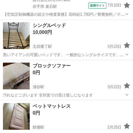
7月10日
提携サイト
岩手県 釜石駅
【空気圧制御機器の組立や検査業務】高時給1,700円／寮費無料／マイ
カー通勤OK＆工場敷地内に無料駐車場あり 人気の工場のお仕事 ◇空
岩手
釜石市
釜石駅
その他
シングルベッド
気圧制御機器（シリンダ、バルブ等）の製造・組立、検査、梱包、入
10,000円
出荷業務◇ ＊大手メーカー...
北四番丁駅
3月23日
黒いアイアンの可愛いベッドです。 一般的なシングルサイズです。
dinosで購入しました。 状態は綺麗です。 枠本体10000円です。 四方
宮城
仙台市
北四番丁駅
ベッド
スノコ
ブロックソファー
の枠、スノコは一本ずつバラバラになります。 解体してお渡ししま
0円
す。 マットレスは少...
涌谷駅
3月22日
汚れなどございます 非対面での受け渡しになります
宮城
遠田郡
涌谷駅
ベッド
ソファー
ベットマットレス
0円
館腰駅
2月25日