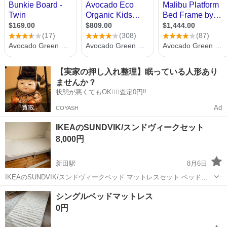
【実家の押し入れ整理】眠っている人形あり
ませんか？
状態が悪くてもOK🙆‍♀️査定0円‼️
Ad
COYASH
IKEAのSUNDVIK/スンドヴィークセット
8,000円
新田駅
8月6日
IKEAのSUNDVIK/スンドヴィークベッド マットレスセット ベッドフ
レームセット 5年前くらいに購入して数回使用しただけです 箱とかは
宮城
登米市
新田駅
ベッド
シングルベッドマットレス
ありません
0円