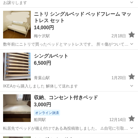
お譲りします
宮城
名取市
館腰駅
ベッド
ベット
ニトリ シングルベッド ベッドフレーム マッ
トレス セット
14,000円
梅ケ沢駅
2月18日
数年前にニトリで買ったベッドとマットレスです。 所々傷がついてい
ます。 場所によっては栗原市、登米市、大崎市に取り引き行けますの
宮城
栗原市
梅ケ沢駅
ベッド
ニトリ
シングルベット
でお気軽にメッセージください(^^)
6,500円
青葉山駅
1月20日
IKEAから購入しました 解体して送れます
宮城
仙台市
青葉山駅
ベッド
ベット
収納、コンセント付きベッド
3,000円
オンライン決済
船岡駅
12月14日
転居先でベッドが備え付けである為投稿致しました。 ⚠️自宅に引取り
に来て運んでくれる方限定です！ 可能であれば1月になってからの引
宮城
柴田郡
船岡駅
ベッド
コンセント