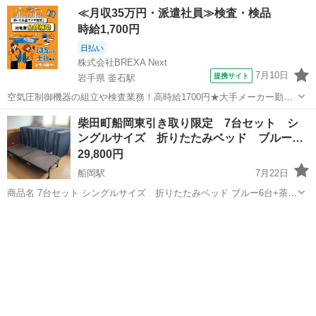
≪月収35万円・派遣社員≫検査・検品
時給1,700円
日払い
株式会社BREXA Next
7月10日
提携サイト
岩手県 釜石駅
空気圧制御機器の組立や検査業務！高時給1700円★大手メーカー勤
務！嬉しい寮費無料！ワンルーム寮完備★マイカー通勤OK＆工場敷地
岩手
釜石市
釜石駅
その他
柴田町船岡東引き取り限定 7台セット シ
内に無料駐車場あり★！《岩手県釜石市》 人気の工場のお仕事 ◇空気
ングルサイズ 折りたたみベッド ブルー…
圧制御機器（シリンダ、バルブ...
29,800円
船岡駅
7月22日
商品名 7台セット シングルサイズ 折りたたみベッド ブルー6台+茶1
台 サイズ 管理/ナンバー A-1029 商品状態 中古品 特徴/コメント シン
宮城
柴田郡
船岡駅
ベッド
グルサイズ 折りたたみベッドが入...