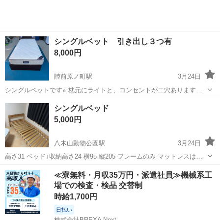
シングルベット 引き出し３つ有
8,000円
陸前原ノ町駅
3月24日
シングルベットです⭐︎ 枕元にライトと、コンセントが二穴あります。
長さ2.15m×幅0.98m×高さ0.77m（枕元の一番高い所） マットレスの
宮城
仙台市
陸前原ノ町駅
ベッド
ベット
シングルベッド
下の板に貼ってある黒いシートが劣化しており、簡単に剥がれてしま
5,000円
う状態です...
八木山動物公園駅
3月24日
高さ31 ベッド↓収納高さ24 横95 縦205 フレームのみ マットレスは付
属しません。
宮城
仙台市
八木山動物公園駅
ベッド
シングル
≪寮無料・月収35万円・派遣社員≫機械系工
場での検査・検品 交替制
時給1,700円
日払い
株式会社BREXA Next