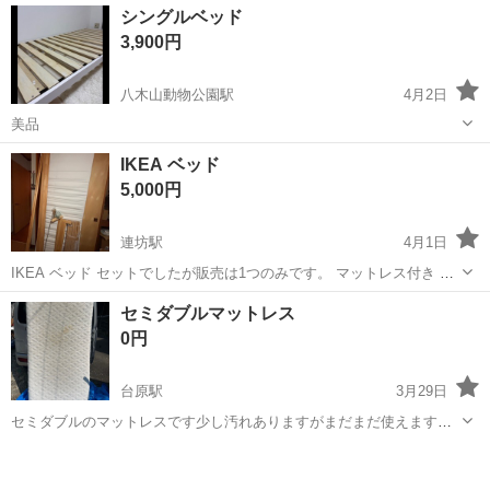
宮城
名取市
杜せきのした駅
ベッド
エアー
シングルベッド
時:平日19:30以降、土日応相談 引き続き場所:薬王堂名取愛島店駐車場
3,900円
八木山動物公園駅
4月2日
美品
宮城
仙台市
八木山動物公園駅
ベッド
IKEA ベッド
5,000円
連坊駅
4月1日
IKEA ベッド セットでしたが販売は1つのみです。 マットレス付き 大
きな汚れなし ペットもいません マットレスの上に、敷きパッド使用し
宮城
仙台市
連坊駅
ベッド
IKEA
セミダブルマットレス
ていました。 https://www.ikea.com/jp/ja/p/utaker...
0円
台原駅
3月29日
セミダブルのマットレスです少し汚れありますがまだまだ使えます知
り合いからで使用は3年程度です。
宮城
仙台市
台原駅
ベッド
セミダブル