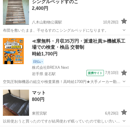
シングルベッドすのこ
取り希望です。 シングルベッドで下に収納もついております。 また、
2,400円
コンセント付きなのでベッドで...
八木山動物公園駅
10月28日
布団を敷いたまま、干せるすのこシングルベッドになります。
宮城
仙台市
八木山動物公園駅
ベッド
≪寮無料・月収35万円・派遣社員≫機械系工
場での検査・検品 交替制
時給1,700円
日払い
株式会社BREXA Next
7月10日
提携サイト
岩手県 釜石駅
空気圧制御機器の組立や検査業務！高時給1700円★大手メーカー勤
務！嬉しい寮費無料！ワンルーム寮完備★マイカー通勤OK＆工場敷地
岩手
釜石市
釜石駅
その他
マット
内に無料駐車場あり★！《岩手県釜石市》 人気の工場のお仕事 ◇空気
800円
圧制御機器（シリンダ、バルブ...
東照宮駅
6月29日
以前使おうと買ったのですが結局使わず眠っていたので欲しい方いた
らお譲りします。 寝具と言うよりはキャンプ用とかになるような気が
宮城
仙台市
東照宮駅
ベッド
マット