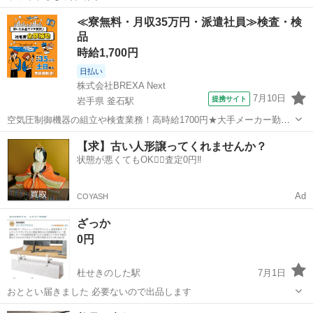
宮城
遠田郡
涌谷駅
ベッド
≪寮無料・月収35万円・派遣社員≫検査・検
品
時給1,700円
日払い
株式会社BREXA Next
7月10日
提携サイト
岩手県 釜石駅
空気圧制御機器の組立や検査業務！高時給1700円★大手メーカー勤
務！嬉しい寮費無料！ワンルーム寮完備★マイカー通勤OK＆工場敷地
岩手
釜石市
釜石駅
その他
【求】古い人形譲ってくれませんか？
内に無料駐車場あり★！《岩手県釜石市》 人気の工場のお仕事 ◇空気
状態が悪くてもOK🙆‍♀️査定0円‼️
圧制御機器（シリンダ、バルブ...
Ad
COYASH
ざっか
0円
杜せきのした駅
7月1日
おととい届きました 必要ないので出品します
宮城
仙台市
杜せきのした駅
ベッド