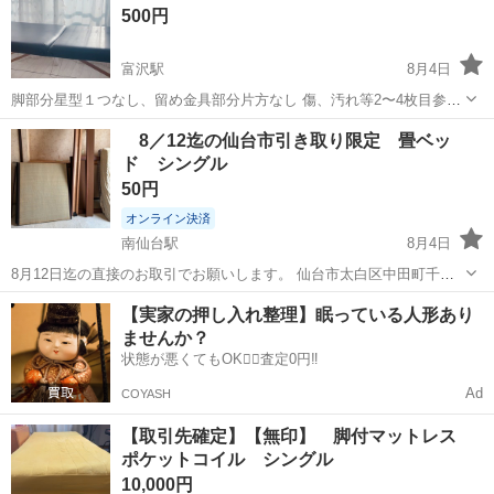
500円
富沢駅
8月4日
脚部分星型１つなし、留め金具部分片方なし 傷、汚れ等2〜4枚目参照
ネジを使用した組み立て等はなく5枚目の写真を開くと1枚目の状態に
宮城
仙台市
富沢駅
ベッド
8／12迄の仙台市引き取り限定 畳ベッ
なります。 主な特徴 ■コンパクト＆軽量。 ■耐荷重800kg。 ■脚部の
ド シングル
「M字型設計」...
50円
オンライン決済
南仙台駅
8月4日
8月12日迄の直接のお取引でお願いします。 仙台市太白区中田町千刈
田に引き取りをお願いします。 畳ベッドです。 シングルのシンプルな
宮城
仙台市
南仙台駅
ベッド
【実家の押し入れ整理】眠っている人形あり
ベッド。 既に分解しております。 マットはサイズが異なります。不要
ませんか？
の時はお申し付けください。
状態が悪くてもOK🙆‍♀️査定0円‼️
Ad
COYASH
【取引先確定】【無印】 脚付マットレス
ポケットコイル シングル
10,000円