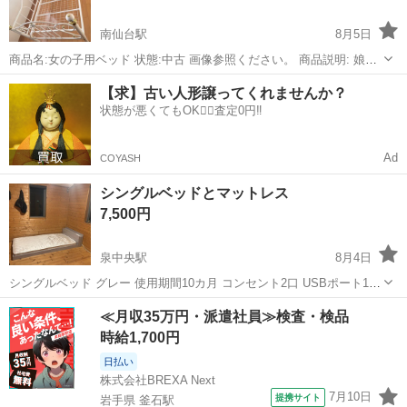
南仙台駅
8月5日
商品名:女の子用ベッド 状態:中古 画像参照ください。 商品説明: 娘が2
年ちょっと使用したベッドになります。 四隅の飾りのひとつのトップ
宮城
仙台市
南仙台駅
ベッド
【求】古い人形譲ってくれませんか？
の金色部分にハゲあります。 ※画像4参照 その他使用に伴うキズ、サ
状態が悪くてもOK🙆‍♀️査定0円‼️
ビ、汚れありま...
Ad
COYASH
シングルベッドとマットレス
7,500円
泉中央駅
8月4日
シングルベッド グレー 使用期間10カ月 コンセント2口 USBポート1口
コイルマットも引き取り可能な方お願いします。 マットはカバーをか
宮城
仙台市
泉中央駅
ベッド
≪月収35万円・派遣社員≫検査・検品
けてベッドパットを敷いて使用していました。綺麗ですが少し毛羽立
時給1,700円
ちがあります。 裏面は...
日払い
株式会社BREXA Next
7月10日
提携サイト
岩手県 釜石駅