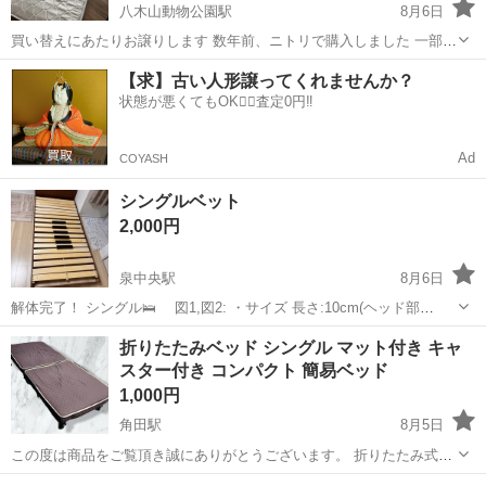
八木山動物公園駅
8月6日
買い替えにあたりお譲りします 数年前、ニトリで購入しました 一部シ
ミがある箇所有ります 使用に関しては問題ありません なるべく早くに
宮城
仙台市
八木山動物公園駅
ベッド
【求】古い人形譲ってくれませんか？
手放したいので近い場所ならお届け対応も可能です 8月10日以降は処
状態が悪くてもOK🙆‍♀️査定0円‼️
分予定です
Ad
COYASH
シングルベット
2,000円
泉中央駅
8月6日
解体完了！ シングル🛌 図1,図2: ・サイズ 長さ:10cm(ヘッド部
分)+198cm(ベット部分) 幅:100cm 高さ:9cm(脚なし)、18cm(1段階脚付
宮城
黒川郡
泉中央駅
ベッド
折りたたみベッド シングル マット付き キャ
き)、31cm(２段階脚付き) 図3: ・脚6本付き...
スター付き コンパクト 簡易ベッド
1,000円
角田駅
8月5日
この度は商品をご覧頂き誠にありがとうございます。 折りたたみ式の
シングルベッド（マット付き）になります。 使わない時はコンパクト
宮城
角田市
角田駅
ベッド
チッピング