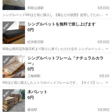
和歌山港駅
6月15日
シングルベッド5年ほど前に購入し 【傷などの状態】使用してたので
細かいキズはあります。 （早いもの勝ちではありませんのでご了承く
和歌山
和歌山市
和歌山港駅
ベッド
シングルベットを無料で差し上げます
ださい） ドタキャンしない方、中古品のためサイズや状態などが目安
0円
であることをご了承いただけ...
紀伊新庄駅
6月10日
和歌山県田辺市新庄町まで取りに来ていただける方 シングルベットを
無料にて差し上げます 交渉により有料にてご希望の場所までお運び出
和歌山
田辺市
紀伊新庄駅
ベッド
シングルベットフレーム「ナチュラルカラ
来る場合もあります この品物はすべてにおぴてＮＣ、ＮＲをご理解の
ー」
方のお取引を希望します
0円
三輪崎駅
6月1日
5年ほど前に購入したニトリのベッドフレームです。 【サイズ】シン
グルサイズ 【傷などの状態】とくに目立った傷はありません。 【アピ
和歌山
新宮市
三輪崎駅
ベッド
木パレット
ールポイント】状態はいいのでまだまだ使えます！ 【希望取引場所】
0円
スーパーセンターオークワ駐車...
藤並駅
5月26日