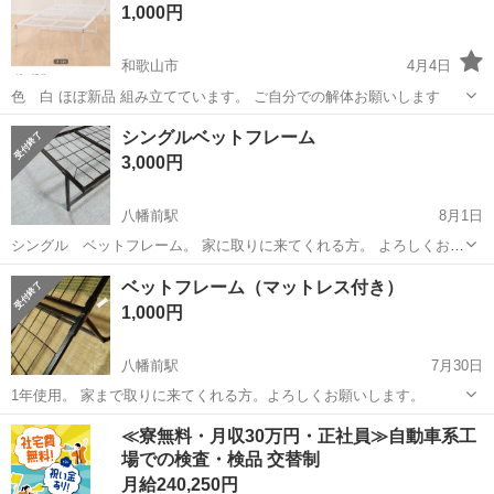
1,000円
来れる方限定です。 ...
和歌山市
4月4日
色 白 ほぼ新品 組み立てています。 ご自分での解体お願いします
和歌山
和歌山市
ベッド
パイプ
シングルベットフレーム
3,000円
八幡前駅
8月1日
シングル ベットフレーム。 家に取りに来てくれる方。 よろしくお願
いします。
和歌山
和歌山市
八幡前駅
ベッド
ベットフレーム（マットレス付き）
1,000円
八幡前駅
7月30日
1年使用。 家まで取りに来てくれる方。よろしくお願いします。
和歌山
和歌山市
八幡前駅
ベッド
≪寮無料・月収30万円・正社員≫自動車系工
場での検査・検品 交替制
月給240,250円