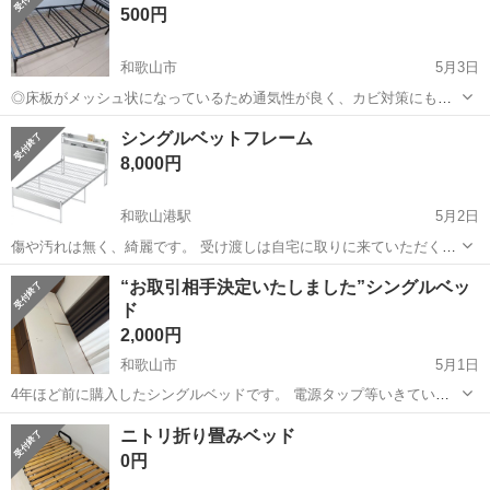
500円
す...
和歌山市
5月3日
◎床板がメッシュ状になっているため通気性が良く、カビ対策にも適
しています。 ◎ベッド下に収納ケースを置いたり、ロボットクリーナ
和歌山
和歌山市
ベッド
ニトリシングルベッドフレーム
シングルベットフレーム
ーも通れます!! 購入時価格 約10,000円でした。 ※中央辺りのメッシ
8,000円
ュ...
和歌山港駅
5月2日
傷や汚れは無く、綺麗です。 受け渡しは自宅に取りに来ていただく形
になります。 別サイトでも投稿しておりますので、先に連絡いただい
和歌山
和歌山市
和歌山港駅
ベッド
“お取引相手決定いたしました”シングルベッ
た方を優先させていただきます。 箱には入れておらず、大きく３つに
ド
シングルベットフレーム
分解してかさの出ないようにして...
2,000円
和歌山市
5月1日
4年ほど前に購入したシングルベッドです。 電源タップ等いきていま
す。 引っ越す際に要らなくなったので出品しました。 和歌山市福島ま
和歌山
和歌山市
ベッド
ニトリ折り畳みベッド
で、できるだけ早くとりにきてくれる方を優先させていただきます。
0円
よろしくおねがいします。