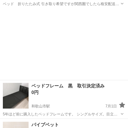
ベッド 折りたたみ式 引き取り希望ですが関西圏でしたら格安配送い
たします
和歌山
和歌山市
中松江駅
ベッド
格安
ベッドフレーム 黒 取引決定済み
0円
和歌山市駅
7月1日
5年ほど前に購入したベッドフレームです。 シングルサイズ。目立っ
た傷はありません。 コンセント付き 引っ越しのために処分するのでお
和歌山
和歌山市
和歌山市駅
ベッド
フレーム
パイプベット
譲りします。 7/1.7/2に引き取っていただけると有り難いです。 取りに