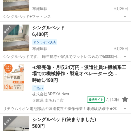
布施屋駅
6月26日
シングルベッド+マットレス
和歌山
和歌山市
布施屋駅
ベッド
シングルベッド
6,400円
オンライン決済
布施屋駅
6月25日
シングルベッドです。 昨年度赤や家具でマットレス込みで50000円ぐ
らいで購入しましたが引っ越しのため手放したいです。 ベッド下は半
和歌山
和歌山市
布施屋駅
ベッド
価格
≪寮完備・月収34万円・派遣社員≫機械系工
分収納、半分が引き出し収納になっています。 できるだけ早く取りに
場での機械操作・製造オペレーター 交…
来てくださる方がいると嬉しい...
時給1,490円
日払い
株式会社BREXA Next
7月10日
提携サイト
兵庫県 南あわじ市
リチウムイオン電池部品の製造装置の操作作業！未経験活躍中★20～
50代の男性活躍中！嬉しい時給1,490円！生活支援物資事前対応可◎ワ
兵庫
南あわじ市
その他
シングルベッド(決まりました)
ンルーム寮完備！赴任旅費会社負担！正社員登用制度あり◎《兵庫県
500円
南あわじ市》 人気の工場の...