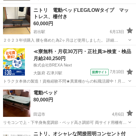
ニトリ 電動ベッドLEG/LOWタイプ マッ
トレス、柵付き
60,000円
岩出駅
6月13日
２０２３年頃購入 腰を痛めた為2ヶ月ほど使用しました。 詳細
（https://www.dropbox.com/scl/fo/m8t5pzpq1h1arbr3xqvbz/AFdb3n4kk
和歌山
岩出市
岩出駅
ベッド
LEG
≪寮無料・月収30万円・正社員≫検査・検品
br-bIpHuY_moGw?...
月給240,250円
株式会社BREXA Next
7月10日
提携サイト
大阪府 石津川駅
トラクタ本体の製造！資格経験不問★異業種からの転職活躍中！月収
例29万円以上！生活支援物資事前対応可◎即日入寮OK！寮費はずっと
大阪
堺市
石津川駅
その他
電動ベッド
無料＆備品付き1R寮完備！赴任旅費会社負担！工場まで無料送迎あり
80,000円
◎《大阪府堺市》 人気の工場の...
田辺市
4月6日
リモコンで上・下半身角度調節・ベッド高さ調節可 両サイド用柵有り
マット・マットカバー付き
和歌山
田辺市
ベッド
電動
ニトリ、オシャレな間接照明コンセント付