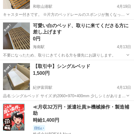
和歌山港駅
4月19日
キャスター付きです。 ※片方のベッドレールのスポンジが無くなって
います ※スノコにやや変色があります ★4/28もしくは4/29に引き取っ
和歌山
和歌山市
和歌山港駅
ベッド
ニトリ
可愛い白のベッド、取りに来てくださる方に
ていただける方、ご連絡お願いいたします。 ★家から運び出しが可能
差し上げます
な方（お手伝いはがんば...
0円
海南駅
4月13日
不要になったため、取りにきてくれる方を優先にお譲りします。
和歌山
海草郡
海南駅
ベッド
譲り
【取引中】シングルベッド
1,500円
紀伊富田駅
4月13日
品名:シングルベッド サイズ:約2060×970×400mm 少しシミがあります
が使用には問題ありません。 分解可能です。 購入ご希望の方はお問い
和歌山
西牟婁郡
紀伊富田駅
ベッド
商店
≪月収32万円・派遣社員≫機械操作・製造補
合わせ下さい！ すぐにお返事出来ない場合がございますのでご了承く
助
ださい。🙇 ...
時給1,400円
日払い