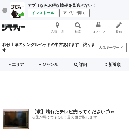
アプリならお得な情報を見逃さない！
インストール
アプリで開く
和歌山県
検索
ログイン
投稿
和歌山県のシングルベッドの中古あげます・譲りま
人気キーワード
す
エリア
ジャンル
詳細
新着順
【求】壊れたテレビ売ってください📺✨
状態が悪くてもOK！最大限買取します