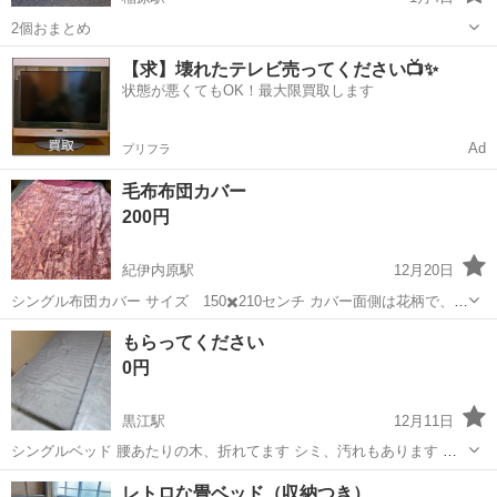
2個おまとめ
和歌山
田辺市
稲原駅
ベッド
アキレス
【求】壊れたテレビ売ってください📺✨
状態が悪くてもOK！最大限買取します
Ad
プリフラ
毛布布団カバー
200円
紀伊内原駅
12月20日
シングル布団カバー サイズ 150✖️210センチ カバー面側は花柄で、裏
側は起毛の毛布になってます 未使用ですが、タンス保管してました
和歌山
日高郡
紀伊内原駅
ベッド
布団カバー
もらってください
0円
黒江駅
12月11日
シングルベッド 腰あたりの木、折れてます シミ、汚れもあります 大
型犬など、わんちゃんにどうですか？ 取りに来てもらえたら助かりま
和歌山
和歌山市
黒江駅
ベッド
わんちゃん
レトロな畳ベッド（収納つき）
す