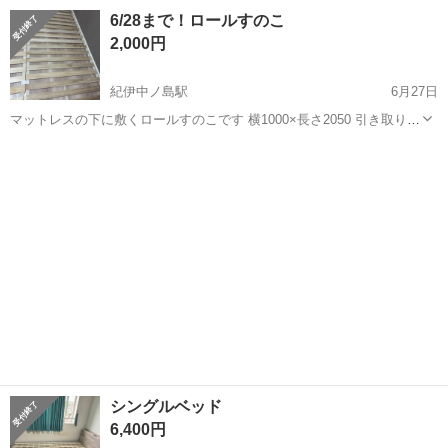
トです。 引越しに伴い出品いたします。 セット内容としましては、
和歌山
岩出市
岩出駅
ベッド
6/28まで！ロールすのこ
・ベッドフレーム(説明書付) ・マットレス ・ベッドパッド＋ボックス
2,000円
シーツ×2(洗濯ネット...
紀伊中ノ島駅
6月27日
マットレスの下に敷くロールすのこです 横1000×長さ2050 引き取り来
れる方優先 キャンセル不可
和歌山
和歌山市
紀伊中ノ島駅
ベッド
すのこ
シングルベッド
6,400円