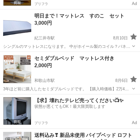
Ad
プリフラ
明日まで！マットレス すのこ セット
3,000円
紀三井寺駅
8月10日
シングルのマットレスになります。 中がホイール製のコイル？バネ？
になっているタイプなので、しっかりとした沈みもあり丈夫なマット
和歌山
和歌山市
紀三井寺駅
ベッド
セミダブルベッド マットレス付き
になっています。 使用が1ヶ月間出張のため購入しましたが 自宅には
2,000円
持ち帰らないとのことで 譲り受...
和歌山市駅
8月6日
3年ほど前に購入したセミダブルベッドです。 【購入時価格】2万4千
円ぐらい 【傷などの状態】足の部分など、いくつか傷があります。
和歌山
和歌山市
和歌山市駅
ベッド
【求】壊れたテレビ売ってください📺✨
【アピールポイント】状態はいいのでまだまだ使えます！ 【希望取引
状態が悪くてもOK！最大限買取します
場所】和歌山市駅近くのハイ...
Ad
プリフラ
送料込み❣ 新品未使用 パイプベッド ロフト