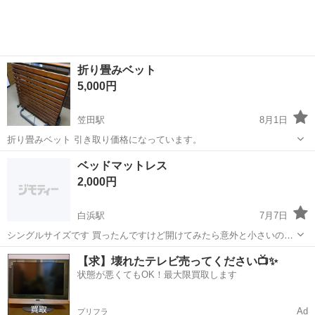
折り畳みベット
5,000円
笠田駅
8月1日
折り畳みベット 引き取り価格になっています。
和歌山
伊都郡
笠田駅
ベッド
ベッドマットレス
2,000円
白浜駅
7月7日
シングルサイズです 買ったんですけど開けてみたら意外と小さいので
使ってないです！ 真空状態から開けたので膨らんでしまってます 使っ
和歌山
西牟婁郡
白浜駅
ベッド
シングル
【求】壊れたテレビ売ってください📺✨
てはいないのでスプリングも新品と変わらないです 和歌山白浜に住ん
状態が悪くてもOK！最大限買取します
でます
Ad
プリフラ