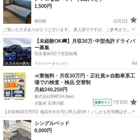
1,500円
御坊駅
12月1日
ご覧いただきありがとうございます。 素人採寸ですが、ご参考まで。
▼畳部分 幅98cm 長さ190.5cm ▼棚部分 高さ95-96cm ▼重量 女性ひ
和歌山
御坊市
御坊駅
ベッド
レトロ
【未経験OK🚚】月収30万↑中型免許ドライバ
とりではなかなか持ち上がらない重さ
ー募集
完全週休2日で安定転職
Ad
ドライバーダイレクト
≪寮無料・月収30万円・正社員≫自動車系工
場での検査・検品 交替制
月給240,250円
株式会社BREXA Next
7月10日
提携サイト
大阪府 石津川駅
【月収例30万円可】備品付き社宅に即入居OK！／しかも社宅費はずっ
と無料♪／トラクタ本体の製造／資格経験不問★異業種からの転職活躍
大阪
堺市
石津川駅
その他
シングルベッド
中！／赴任旅費会社負担／工場まで無料送迎あり◎《大阪府堺市》 人
8,000円
気の工場のお仕事 ◇トラクタ...