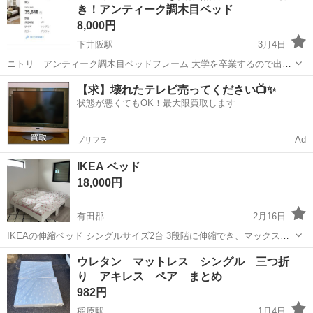
き！アンティーク調木目ベッド
8,000円
下井阪駅
3月4日
ニトリ アンティーク調木目ベッドフレーム 大学を卒業するので出品
します。 清潔に使っていたので問題なく使用できます。 高さ約80cm
和歌山
紀の川市
下井阪駅
ベッド
アンティーク
【求】壊れたテレビ売ってください📺✨
幅約100cm 奥行き約210cm
状態が悪くてもOK！最大限買取します
Ad
プリフラ
IKEA ベッド
18,000円
有田郡
2月16日
IKEAの伸縮ベッド シングルサイズ2台 3段階に伸縮でき、マックス伸
ばせば 190cm程 小さなお子様から大きくなっても使えます シング、
和歌山
有田郡
ベッド
IKEA
ウレタン マットレス シングル 三つ折
マットレスは付きません フレームのみ ２台とも引き取ってくれる方
り アキレス ペア まとめ
一年程使用しまし...
982円
稲原駅
1月4日