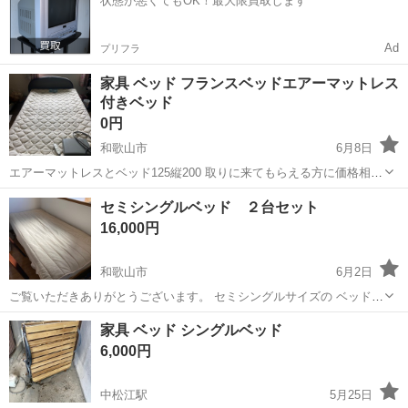
状態が悪くてもOK！最大限買取します
池部品の製造 車載用...
Ad
プリフラ
家具 ベッド フランスベッドエアーマットレス
付きベッド
0円
和歌山市
6月8日
エアーマットレスとベッド125縦200 取りに来てもらえる方に価格相談
でお願いします。◯◯まで、できるだけ早くとりにきてくれる方を優
和歌山
和歌山市
ベッド
エアー
セミシングルベッド ２台セット
先させていただきます。 よろしくおねがいします。
16,000円
和歌山市
6月2日
ご覧いただきありがとうございます。 セミシングルサイズの ベッドフ
レーム マットレス リネン類込 2台セット です。 引取に来て、運び出
和歌山
和歌山市
ベッド
フレーム
家具 ベッド シングルベッド
してくださる場合の、2台分のお値段です。 （マンション、エレベー
6,000円
ター有） 小学生...
中松江駅
5月25日