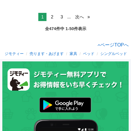
1
2
3
...
次へ
全474件中 1-50件表示
ページTOPへ
ジモティー
売ります・あげます
家具
ベッド
シングルベッド