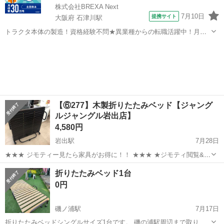
株式会社BREXA Next
7月10日
提携サイト
大阪府 石津川駅
トラクタ本体の製造！資格経験不問★異業種からの転職活躍中！月収
例29万円以上！生活支援物資事前対応可◎即日入寮OK！寮費はずっと
大阪
堺市
石津川駅
その他
無料＆備品付き1R寮完備！赴任旅費会社負担！工場まで無料送迎あり
◎《大阪府堺市》 人気の工場の...
【⑥277】木製折りたたみベッド【ジャング
ルジャングル岩出店】
4,580円
岩出駅
7月28日
★★★ ジモティー見たら家具がお得に！！ ★★★ ★ジモティ閲覧&お
持ち帰りで12%OFF★ こちらの家具を店頭にてご購入の際にレジスタ
和歌山
岩出市
岩出駅
ベッド
ジャングル
折りたたみベッド1台
ッフに 「ジモティーを見た」と言っていただくと、 商品ページの価格
0円
より"...
磯ノ浦駅
7月17日
折りたたみベッドシングルサイズ1台です。 磯の浦駅周辺まで取りに