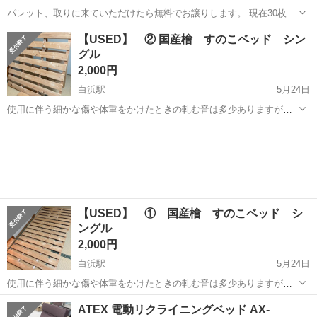
パレット、取りに来ていただけたら無料でお譲りします。 現在30枚ほ
どあります 1,100*1,300ミリ
和歌山
有田郡
藤並駅
ベッド
プラパレ
【USED】 ② 国産檜 すのこベッド シン
グル
2,000円
白浜駅
5月24日
使用に伴う細かな傷や体重をかけたときの軋む音は多少ありますが、
目立つ破損はなく、使用には問題ないと思います。 中古品・素人検品
和歌山
西牟婁郡
白浜駅
ベッド
すのこベッド
（気をつけて確認はしていますが見落とし等ご容赦ください）につい
て、ご理解いただける方、 どうぞよろ...
【USED】 ① 国産檜 すのこベッド シ
ングル
2,000円
白浜駅
5月24日
使用に伴う細かな傷や体重をかけたときの軋む音は多少ありますが、
目立つ破損はなく、使用には問題ないと思います。 中古品・素人検品
和歌山
西牟婁郡
白浜駅
ベッド
すのこベッド
ATEX 電動リクライニングベッド AX-
（気をつけて確認はしていますが見落とし等ご容赦ください）につい