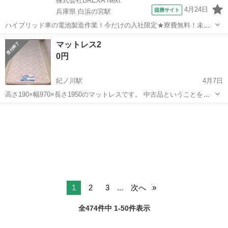
株式会社BREXA Next
4月24日
提携サイト
兵庫県 白浜の宮駅
ハイブリッド車の電池製造作業！今だけの入社限定★寮費無料！未経
験活躍中★20～50代の男性活躍中！安定企業で長期で働きたい方オス
兵庫
姫路市
白浜の宮駅
その他
マットレス2
スメ！年間休日130日！正社員登用制度あり！マイカー通勤OK！ワン
0円
ルーム寮完備！《兵庫県姫路市》...
紀ノ川駅
4月7日
高さ190×幅970×長さ1950のマットレスです。 中古品ということをご
理解ください。 セブンイレブン栄谷店で待ち合わせ、雨天の場合は近
和歌山
和歌山市
紀ノ川駅
ベッド
軽トラ
くまで引取をお願いします。 当方軽トラにて待ち合わせ場所へ持参
しますが、その事が気...
1
2
3
...
次へ
全474件中 1-50件表示