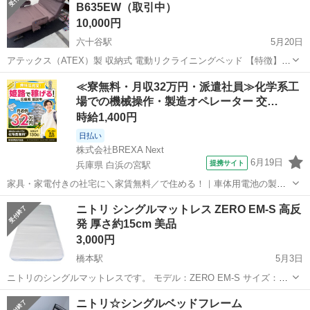
B635EW（取引中）
て、ご理解いただける方、 どうぞよろ...
10,000円
六十谷駅
5月20日
アテックス（ATEX）製 収納式 電動リクライニングベッド 【特徴】
Wメッシュ生地： 通気性に優れたメッシュ素材を採用。夏場でも蒸れ
和歌山
和歌山市
六十谷駅
ベッド
ATEX
≪寮無料・月収32万円・派遣社員≫化学系工
にくく、清潔にお使いいただけます。 2モーター仕様： 背もたれのリ
場での機械操作・製造オペレーター 交…
クライニングと足上...
時給1,400円
日払い
株式会社BREXA Next
6月19日
提携サイト
兵庫県 白浜の宮駅
家具・家電付きの社宅に＼家賃無料／で住める！｜車体用電池の製造
｜未経験から月収例32万円♪｜さらに【年間休日130日】！ 人気の工場
兵庫
姫路市
白浜の宮駅
その他
ニトリ シングルマットレス ZERO EM-S 高反
のお仕事 ◇車体用電池の製造◇ 機械の操作、部品のセッティング、検
発 厚さ約15cm 美品
査、清掃業務など。 ...
3,000円
橋本駅
5月3日
ニトリのシングルマットレスです。 モデル：ZERO EM-S サイズ：シ
ングル 約 幅97cm × 長さ197cm × 厚さ15cm 高反発タイプでしっかり
和歌山
橋本市
橋本駅
ベッド
シングル
ニトリ☆シングルベッドフレーム
した寝心地です。 軽量で扱いやすく、来客用や一人暮らしにもおす