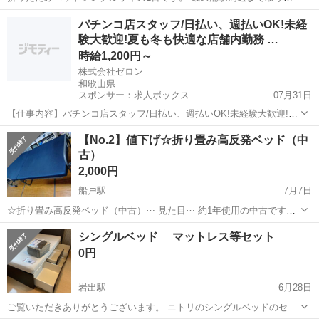
来てくださる方。 マットレス2枚も引き取っていただける方を優先さ
和歌山
和歌山市
磯ノ浦駅
ベッド
折りたたみ
パチンコ店スタッフ/日払い、週払いOK!未経
せていただきます。 よろしくお願いします。
験大歓迎!夏も冬も快適な店舗内勤務 …
時給1,200円～
株式会社ゼロン
和歌山県
スポンサー：求人ボックス
07月31日
【仕事内容】パチンコ店スタッフ/日払い、週払いOK!未経験大歓迎!夏
も冬も快適な店舗内勤務 シフトも柔軟 <給与> 時給1200円～ <勤務地
アルバイト・パート
【No.2】値下げ☆折り畳み高反発ベッド（中
> 和歌山県 田辺市 <最寄駅>紀伊新庄駅 エンタメ×接客=新しい働き
古）
方、ここにあります...
2,000円
船戸駅
7月7日
☆折り畳み高反発ベッド（中古）⋯ 見た目⋯ 約1年使用の中古です
が、汚れ ヘタれ等もなくキレイです⋯ 寸法⋯ 長さ＝2080 巾＝990
和歌山
岩出市
船戸駅
ベッド
見た目
シングルベッド マットレス等セット
高さ55.5㌢
0円
岩出駅
6月28日
ご覧いただきありがとうございます。 ニトリのシングルベッドのセッ