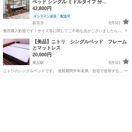
ベッド シングル ミドルタイプ 分…
42,800円
オンライン決済
配送可
新宮市
8月5日
無言購入歓迎です！サイズ等に関してご不明な点がございましたら、
ご遠慮なくお問い合わせください。 郵送のみのご対応となりますので
和歌山
新宮市
ベッド
階段
【美品】ニトリ シングルベッド フレーム
よろしくお願いします。 北海道、沖縄は別途送料がかかる場合がござ
とマットレス
いますので、該当地域の方はコメ...
20,000円
東京駅
8月5日
ニトリのシングルベッドです。 使用期間半年未満、別宅で使用するた
めの購入でしたので、未使用に近いです。 ◆ニトリ すのこベッドフ
和歌山
西牟婁郡
東京駅
ベッド
レーム・シングル(棚・コンセント付き・色はミドルブラウン) ◆ニト
リ Nスリープ シングル...