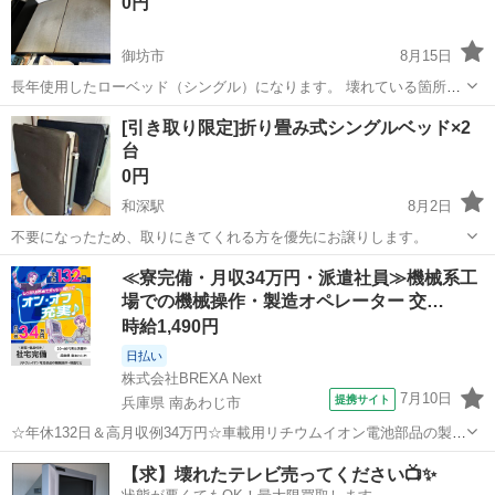
0円
御坊市
8月15日
長年使用したローベッド（シングル）になります。 壊れている箇所も
あるかと思います。 引き取りに来てくれる方限定でお願いいたしま
和歌山
御坊市
ベッド
ロー
[引き取り限定]折り畳み式シングルベッド×2
す。 宜しくお願い致します。
台
0円
和深駅
8月2日
不要になったため、取りにきてくれる方を優先にお譲りします。
和歌山
東牟婁郡
和深駅
ベッド
譲り
≪寮完備・月収34万円・派遣社員≫機械系工
場での機械操作・製造オペレーター 交…
時給1,490円
日払い
株式会社BREXA Next
7月10日
提携サイト
兵庫県 南あわじ市
☆年休132日＆高月収例34万円☆車載用リチウムイオン電池部品の製造
／4勤2休でオフも充実♪／家具・家電付き社宅あり＆前払いで生活支援
兵庫
南あわじ市
その他
【求】壊れたテレビ売ってください📺✨
物資が受け取れる◎／20〜40代男女活躍中！ 車載用リチウムイオン電