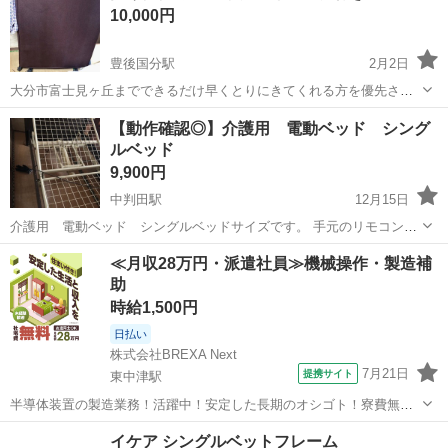
10,000円
豊後国分駅
2月2日
大分市富士見ヶ丘までできるだけ早くとりにきてくれる方を優先させ
ていただきます。 よろしくおねがいします。
大分
大分市
豊後国分駅
ベッド
ベット
【動作確認◎】介護用 電動ベッド シング
ルベッド
9,900円
中判田駅
12月15日
介護用 電動ベッド シングルベッドサイズです。 手元のリモコンで
問題なく動きます◎ 引っ越しのため、必要な方にお譲りしたく、出品
大分
大分市
中判田駅
ベッド
電動
≪月収28万円・派遣社員≫機械操作・製造補
いたしました。 大分市内でしたらお運びも可能です。 引き取りにきて
助
くれる方を優先にお譲り...
時給1,500円
日払い
株式会社BREXA Next
7月21日
提携サイト
東中津駅
半導体装置の製造業務！活躍中！安定した長期のオシゴト！寮費無料
★赴任旅費会社負担◎20代～40代の男性活躍中★未経験活躍中！高時
大分
中津市
東中津駅
その他
イケア シングルベットフレーム
給1,500円！《大分県中津市》 人気の工場のお仕事 ◇半導体装置内部