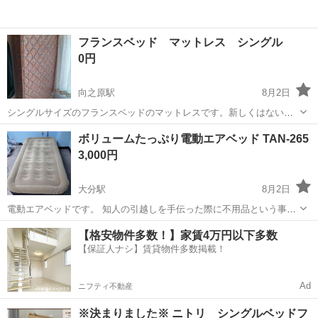
フランスベッド マットレス シングル
0円
向之原駅
8月2日
シングルサイズのフランスベッドのマットレスです。新しくはないで
す。車で取りに来て積み込み頂ける人限定で
大分
由布市
向之原駅
ベッド
フランスベッド
ボリュームたっぷり電動エアベッド TAN-265
3,000円
大分駅
8月2日
電動エアベッドです。 知人の引越しを手伝った際に不用品という事で
いただきましたが、使う機会がないので必要な方にお譲りできればと
大分
大分市
大分駅
ベッド
【格安物件多数！】家賃4万円以下多数
投稿しました。 動作確認済み 当方は一度も使用しておりません。 底
【保証人ナシ】賃貸物件多数掲載！
面に壁に擦った様な汚れありますが...
Ad
ニフティ不動産
※決まりました※ ニトリ シングルベッドフ