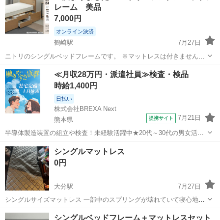
レーム 美品
7,000円
オンライン決済
鶴崎駅
7月27日
ニトリのシングルベッドフレームです。 ※マットレスは付きません。
型は1枚目、色は2枚目です🙇‍♂️ 元値:34,900円 鶴崎または、羽屋に来て
大分
大分市
鶴崎駅
ベッド
≪月収28万円・派遣社員≫検査・検品
いただけると助かります。 7/31であれば、解体した状態でお譲り可能
時給1,400円
です。 ...
日払い
株式会社BREXA Next
7月21日
提携サイト
熊本県
半導体製造装置の組立や検査！未経験活躍中★20代～30代の男女活躍
中★ワンルーム寮完備！赴任旅費会社負担！マイカー通勤OK！無料駐
熊本
その他
シングルマットレス
車場あり！正社員登用あり！《熊本県菊池郡大津町》 人気の工場のお
0円
仕事 ◇半導体製造装置の組立...
大分駅
7月27日
シングルサイズマットレス 一部中のスプリングが壊れていて寝心地が
悪い部分がありますのでご了承ください。寝れなくもないです。 プロ
大分
大分市
大分駅
ベッド
シングル
シングルベッドフレーム＋マットレスセット
フィールを読んでいただいた上でお声掛けお願いいたします。