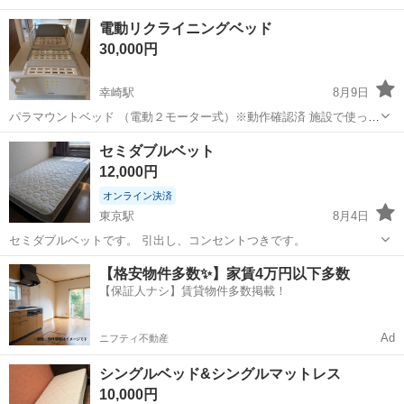
電動リクライニングベッド
30,000円
幸崎駅
8月9日
パラマウントベッド （電動２モーター式）※動作確認済 施設で使って
ましたが、買替えの為出品です。 ⚪︎ベッド本体 ⚪︎ベッド柵２点 にな
大分
大分市
幸崎駅
ベッド
セミダブルベット
ります。 現状渡しかつ、ご自身でお持ち帰りしていただける方のみで
12,000円
お願いします。※施設...
オンライン決済
東京駅
8月4日
セミダブルベットです。 引出し、コンセントつきです。
大分
中津市
東京駅
ベッド
ダブルベット
【格安物件多数✨】家賃4万円以下多数
【保証人ナシ】賃貸物件多数掲載！
Ad
ニフティ不動産
シングルベッド&シングルマットレス
10,000円