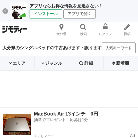
アプリならお得な情報を見逃さない！
インストール
アプリで開く
大分県
検索
ログイン
投稿
大分県のシングルベッドの中古あげます・譲ります
人気キーワード
エリア
ジャンル
詳細
新着順
MacBook Air 13インチ 0円
抽選でプレゼント！応募は1分
Ad
くらしノート