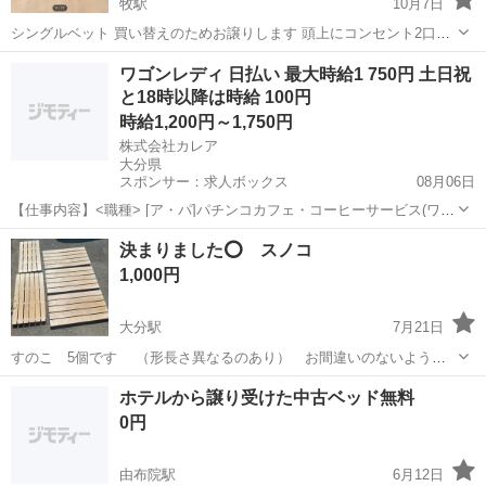
牧駅
10月7日
シングルベット 買い替えのためお譲りします 頭上にコンセント2口あ
ります！ 分解してのお渡しになります。 取りに来ていただける方に限
大分
大分市
牧駅
ベッド
ベット
ワゴンレディ 日払い 最大時給1 750円 土日祝
ります。 ノークレーム、ノーリターンでよろしくお願いいたします ...
と18時以降は時給 100円
時給1,200円～1,750円
株式会社カレア
大分県
スポンサー：求人ボックス
08月06日
【仕事内容】<職種> [ア・パ]パチンコカフェ・コーヒーサービス(ワゴ
ン・レディ) <雇用形態> アルバイト・パート <給与> [ア・パ]時給
アルバイト・パート
決まりました⭕️ スノコ
1,200円～1,750円 交通費:一部支給 上限15,000円(1日辺りの上限は
1,000円
500...
大分駅
7月21日
すのこ 5個です （形長さ異なるのあり） お間違いのないように
写真にて
大分
大分市
大分駅
ベッド
スノコ
ホテルから譲り受けた中古ベッド無料
0円
由布院駅
6月12日