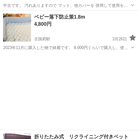
中古です。 汚れありますので マット、他カバーを 併用して使用をお
勧めします。 数量が20近くありますので これから民泊、民宿、開業の
大分
由布市
由布院駅
ベッド
民宿
ベビー落下防止策1.8m
方は おすすめです。 引き取り限定ですが積み込みお手伝いします。
4,800円
古国府駅
3月26日
2023年11月に購入した物で綺麗です。 8,000円ぐらいで購入し、使用
期間短いです。 カラー:グレー ネジでベッドにとめることもできま
大分
大分市
古国府駅
ベッド
ネジ
す。 私は使ってませんでしたが大丈夫でした。 中に金属入ってて好き
なところで曲げれます。
折りたたみ式 リクライニング付きベット