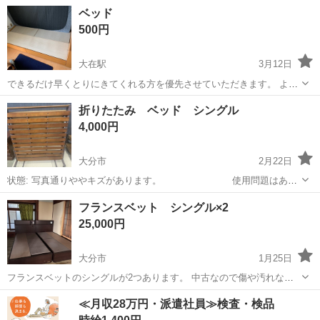
属しません、写真の通りです 詳細寸法は添付画像で確認ください。 約
大分
日田市
光岡駅
ベッド
アマゾン
ベッド
1年半使用でメッシュ部分のたわみが多少あるものの、かなり美品で
500円
す。 アマゾン定価23,99...
大在駅
3月12日
できるだけ早くとりにきてくれる方を優先させていただきます。 よろ
しくおねがいします。
大分
大分市
大在駅
ベッド
折りたたみ ベッド シングル
4,000円
大分市
2月22日
状態: 写真通りややキズがあります。 使用問題はあり
ません。 配送は要相談です。 よろしくお願いします。
大分
大分市
ベッド
シングル
フランスベット シングル×2
25,000円
大分市
1月25日
フランスベットのシングルが2つあります。 中古なので傷や汚れなど
あります。 一つご希望の方は15,000円になります。
大分
大分市
ベッド
フランスベット
≪月収28万円・派遣社員≫検査・検品