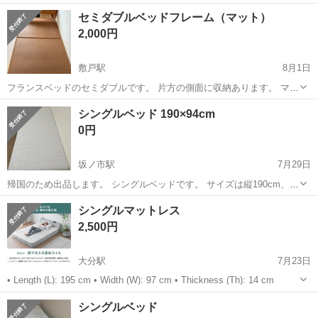
で購入して3年使いました。
大分
別府市
別府駅
ベッド
譲り
セミダブルベッドフレーム（マット）
2,000円
敷戸駅
8月1日
フランスベッドのセミダブルです。 片方の側面に収納あります。 マッ
トもフランスベッドですが、 必要な方のみどうぞ。 ＊自宅（実家）ま
大分
大分市
敷戸駅
ベッド
シングルベッド 190×94cm
で直接引き取り限定です。 ＊搬出・運搬は購入者様でお願いいたしま
0円
す。 一軒...
坂ノ市駅
7月29日
帰国のため出品します。 シングルベッドです。 サイズは縦190cm、横
94cmです。 約4か月使用しましたが、問題なく使用できます。 大きな
大分
大分市
坂ノ市駅
ベッド
シングルマットレス
傷や汚れはなく、比較的きれいな状態です。 引き取りに来ていただ...
2,500円
大分駅
7月23日
• Length (L): 195 cm • Width (W): 97 cm • Thickness (Th): 14 cm
大分
大分市
大分駅
ベッド
シングルベッド