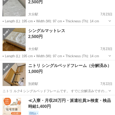
2,500円
大分駅
7月23日
• Length (L): 195 cm • Width (W): 97 cm • Thickness (Th): 14 cm
大分
大分市
大分駅
ベッド
シングルマットレス
2,500円
大分駅
7月23日
• Length (L): 195 cm • Width (W): 97 cm • Thickness (Th): 14 cm
大分
大分市
大分駅
ベッド
ニトリ シングルベッドフレーム（分解済み）
1,000円
別府駅
7月22日
ニトリ ルク4 シングルベッドフレームです。 すでに分解済みですの
で、そのままお持ち帰りいただけます。 歪みはありません。 使用に伴
大分
別府市
別府駅
ベッド
フレーム
≪入寮・月収28万円・派遣社員≫検査・検品
う細かな傷はありますが、まだまだ問題なくお使いいただけます。 組
時給1,400円
立説明書・予備部品（ネ...
日払い