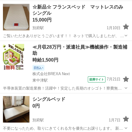
大分
別府市
別府大学駅
ベッド
シングル
☆新品☆ フランスベッド マットレスのみ
シングル
15,000円
別府駅
1月10日
ご覧いただきありがとうございます！！ ネットで購入しましたが、 ダ
ブルを買ったつもりがボタンの押し間違えで シングルベッドでしたの
大分
別府市
別府駅
ベッド
フランスベッド
≪月収28万円・派遣社員≫機械操作・製造補
でお譲りします💦 開封はしていますが未使用です。 自宅保管のためそ
助
の点ご理解ください。 ...
時給1,500円
日払い
株式会社BREXA Next
7月21日
提携サイト
東中津駅
半導体装置の製造業務！活躍中！安定した長期のオシゴト！寮費無料
★赴任旅費会社負担◎20代～40代の男性活躍中★未経験活躍中！高時
大分
中津市
東中津駅
その他
シングルベッド
給1,500円！《大分県中津市》 人気の工場のお仕事 ◇半導体装置内部
0円
のシート製造◇ ＊クリー...
別府駅
1月7日
不要になったため、取りにきてくれる方を優先にお譲りします。 新品