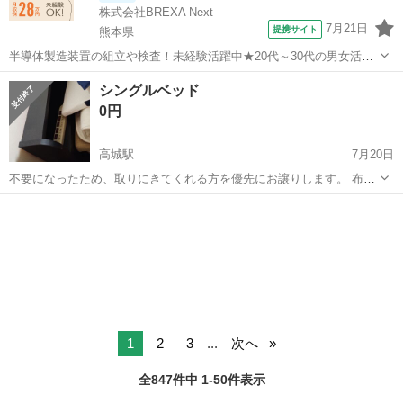
株式会社BREXA Next
7月21日
提携サイト
熊本県
半導体製造装置の組立や検査！未経験活躍中★20代～30代の男女活躍
中★ワンルーム寮完備！赴任旅費会社負担！マイカー通勤OK！無料駐
熊本
その他
シングルベッド
車場あり！正社員登用あり！《熊本県菊池郡大津町》 人気の工場のお
0円
仕事 ◇半導体製造装置の組立...
高城駅
7月20日
不要になったため、取りにきてくれる方を優先にお譲りします。 布団
を載せているため全景が撮れませんが、棚と電気がついています。マ
大分
大分市
高城駅
ベッド
譲り
ットレスも一緒にお譲りします。
1
2
3
...
次へ
全847件中 1-50件表示