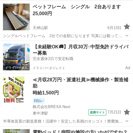
す
大分
由布市
向之原駅
ベッド
ベットフレーム シングル 2台あります
25,000円
天神山駅
6月13日
シングルベットフレーム 2台での金額になります 写真には載ってい
ませんが、同じ形のフレームがもう1台あります。 2台並べてキングサ
大分
由布市
天神山駅
ベッド
フレーム
【未経験OK🚚】月収30万↑中型免許ドライバ
イズにもなります。 お渡しの際には分解して運ばせて頂きます。 分解
ー募集
してお渡ししますが、かな...
完全週休2日で安定転職
Ad
ドライバーダイレクト
≪月収28万円・派遣社員≫機械操作・製造補
助
時給1,500円
日払い
株式会社BREXA Next
7月21日
提携サイト
東中津駅
半導体装置の製造業務！活躍中！安定した長期のオシゴト！寮費無料
★赴任旅費会社負担◎20代～40代の男性活躍中★未経験活躍中！高時
大分
中津市
東中津駅
その他
電動ベッド！病院や施設の方いかがですか？