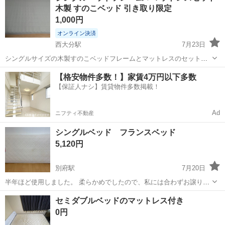
木製 すのこベッド 引き取り限定
1,000円
オンライン決済
西大分駅
7月23日
シングルサイズの木製すのこベッドフレームとマットレスのセットで
す。 【セット内容】 ・木製すのこベッドフレーム ・マットレス 通常
大分
大分市
西大分駅
ベッド
【格安物件多数！】家賃4万円以下多数
使用に伴う傷や使用感がありますが、まだお使いいただけます。 状態
【保証人ナシ】賃貸物件多数掲載！
は写真をご確認ください。...
Ad
ニフティ不動産
シングルベッド フランスベッド
5,120円
別府駅
7月20日
半年ほど使用しました。 柔らかめでしたので、私には合わずお譲りし
ます。
大分
別府市
別府駅
ベッド
フランスベッド
セミダブルベッドのマットレス付き
0円