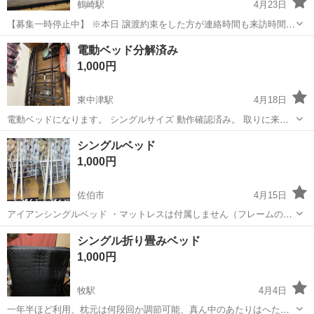
鶴崎駅
4月23日
【募集一時停止中】 ※本日 譲渡約束をした方が連絡時間も来訪時間も
守らない方でしたのでお取引中止させていただきました。ただ今も
大分
大分市
鶴崎駅
ベッド
フレーム
電動ベッド分解済み
【お取引停止中】にしております。4月26日 【購入時価格】ベッドフ
1,000円
レーム1.5万円、マットレス2...
東中津駅
4月18日
電動ベッドになります。 シングルサイズ 動作確認済み。 取りに来や
すいように、分解しました。
大分
中津市
東中津駅
ベッド
電動
シングルベッド
1,000円
佐伯市
4月15日
アイアンシングルベッド ・マットレスは付属しません（フレームの
み） 画像の通り分解済みです。 汚れや剥げなどが所々にあります。
大分
佐伯市
ベッド
アイアン
シングル折り畳みベッド
現状お渡しになります。 自宅まで取りに来ていただける方のみ。
1,000円
牧駅
4月4日
一年半ほど利用、枕元は何段回か調節可能、真ん中のあたりはへた