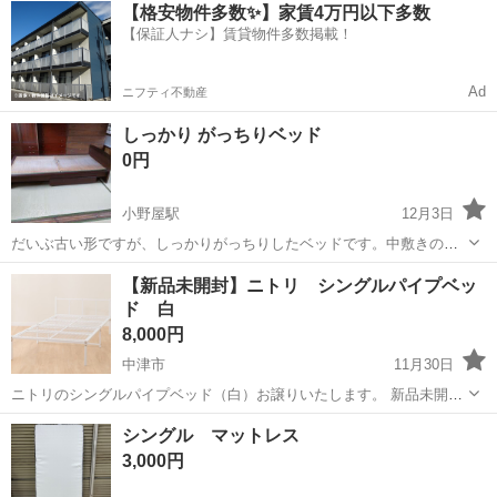
熊本
その他
【格安物件多数✨】家賃4万円以下多数
車場あり！正社員登用あり！《熊本県菊池郡大津町》 人気の工場のお
【保証人ナシ】賃貸物件多数掲載！
仕事 ◇半導体製造装置の組立...
Ad
ニフティ不動産
しっかり がっちりベッド
0円
小野屋駅
12月3日
だいぶ古い形ですが、しっかりがっちりしたベッドです。中敷きの畳
状の部分が湿気や長い年月のため変色しています。ベッドの下には衣
大分
由布市
小野屋駅
ベッド
衣類
【新品未開封】ニトリ シングルパイプベッ
類などが収納できる引き出しが2つありますので、整理に役立ちます。
ド 白
サイズは110cm×200cmです。...
8,000円
中津市
11月30日
ニトリのシングルパイプベッド（白）お譲りいたします。 新品未開封
です。 長期保管しておりましたので、外箱に傷みがある箇所があるか
大分
中津市
ベッド
ニトリ
シングル マットレス
もしれません。 サイズ等詳細は以下、ニトリの商品ページをご参照く
3,000円
ださい。 https:/...