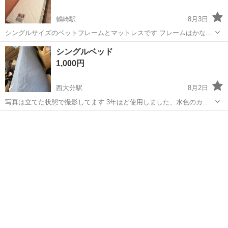
鶴崎駅
8月3日
シングルサイズのベットフレームとマットレスです フレームはかなり
綺麗です。 マットレスは一部汚れがあるものがあります。 2階から持
大分
大分市
鶴崎駅
ベッド
シングルベッド
ち出してくれる方がいましたら お願いいたします😂
1,000円
西大分駅
8月2日
写真は立てた状態で撮影してます 3年ほど使用しました、水色のカバ
ーも付けます 縦190✖️横98✖️厚さ20です
大分
大分市
西大分駅
ベッド