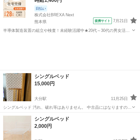
時給1,400円
日払い
株式会社BREXA Next
7月21日
提携サイト
熊本県
半導体製造装置の組立や検査！未経験活躍中★20代～30代の男女活躍
中★ワンルーム寮完備！赴任旅費会社負担！マイカー通勤OK！無料駐
熊本
その他
車場あり！正社員登用あり！《熊本県菊池郡大津町》 人気の工場のお
仕事 ◇半導体製造装置の組立...
シングルベッド
15,000円
大分駅
11月25日
シングルベッド 汚れ、破れ等はありません。 中古品にはなりますの
で、ご理解いただけますようお願いします。 引き取りが難しい場合
大分
大分市
大分駅
ベッド
ありません
シングルベッド
は、配送致しますのでご連絡下さい。
2,000円