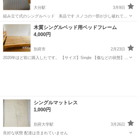
大分駅
3月9日
組み立て式のシングルベッド 美品です スノコの一部が少し破れてま
す(写真4枚目) マットは分割タイプです 全体的には綺麗な品です😊
大分
大分市
大分駅
ベッド
スノコ
木質シングルベッド用ベッドフレーム
4,000円
別府市
2月23日
2020年ほど前に購入したです。 【サイズ】Single 【傷などの状態】と
くに目立った傷はありません。 【アピールポイント】状態はいいので
大分
別府市
ベッド
フレーム
まだまだ使えます！ 【希望取引場所】別府市若草町 【希望取引日時】
2月27日前 ...
シングルマットレス
1,000円
別府大学駅
3月26日
良好な状態 配達は含まれていません