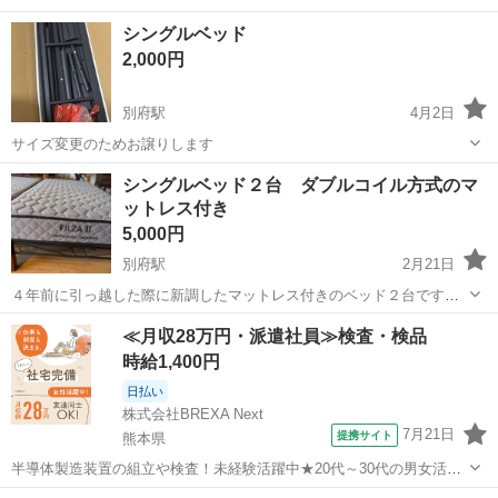
れ？へこんでしまいます。マットレスや敷き布団を使えば改良されま
大分
大分市
牧駅
ベッド
シングル
シングルベッド
す。身体の問題で転倒など増えたので使用しなくなりました。取りに
2,000円
来れる方お願い致します。
別府駅
4月2日
サイズ変更のためお譲りします
大分
別府市
別府駅
ベッド
譲り
シングルベッド２台 ダブルコイル方式のマ
ットレス付き
5,000円
別府駅
2月21日
４年前に引っ越した際に新調したマットレス付きのベッド２台です。
ベッドは黒い鉄製でほとんど無傷です。 マットレスはダブルコイル方
大分
別府市
別府駅
ベッド
ダブル
≪月収28万円・派遣社員≫検査・検品
式の高級品ですが、夫婦とも高齢で腰痛持ちの為 マットレスの上にク
時給1,400円
ッション性の高い低反発ウレ...
日払い
株式会社BREXA Next
7月21日
提携サイト
熊本県
半導体製造装置の組立や検査！未経験活躍中★20代～30代の男女活躍
中★ワンルーム寮完備！赴任旅費会社負担！マイカー通勤OK！無料駐