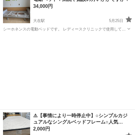
給1,500円！《大分県中津市》 人気の工場のお仕事 ◇半導体装置内部
34,000円
のシート製造◇ ＊クリー...
大在駅
5月25日
シーホネンスの電動ベッドです。 レディースクリニックで使用してい
ました。 お安く提供します。 配送も可能ですのでご相談ください🚛
大分
大分市
大在駅
ベッド
電動
同様の商品が2点あります！ 2点購入も可能です。
⚠️【事情により一時停止中】○シンプルカジ
ュアルなシングルベッドフレーム○人気…
2,000円