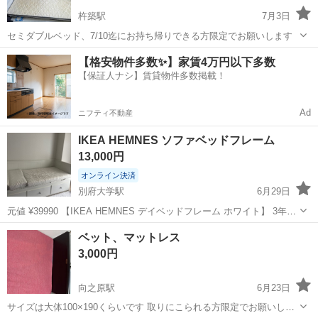
杵築駅
7月3日
セミダブルベッド、7/10迄にお持ち帰りできる方限定でお願いします
大分
杵築市
杵築駅
ベッド
【格安物件多数✨】家賃4万円以下多数
【保証人ナシ】賃貸物件多数掲載！
Ad
ニフティ不動産
IKEA HEMNES ソファベッドフレーム
13,000円
オンライン決済
別府大学駅
6月29日
元値 ¥39990 【IKEA HEMNES デイベッドフレーム ホワイト】 3年ほ
ど使用したIKEAのHEMNES（ヘムネス）デイベッドフレームです。
大分
別府市
別府大学駅
ベッド
HEMNES
ベット、マットレス
買い替えのため出品します。 【状態】 ・通常使用による細かな...
3,000円
向之原駅
6月23日
サイズは大体100×190くらいです 取りにこられる方限定でお願いしま