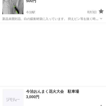
500円
ってます。 1袋5...
今治駅
8月3日
新品未開封品、白の緩衝材袋に入っています。 抑えピン等を抜く時に
使える工具です。 尖った先端が折れているので、削ったり抜いたり出
愛媛
今治市
今治駅
その他
工具
来そうな形です。 約17cm 在庫は6本あります。
今治おんまく花火大会 駐車場
3,000円