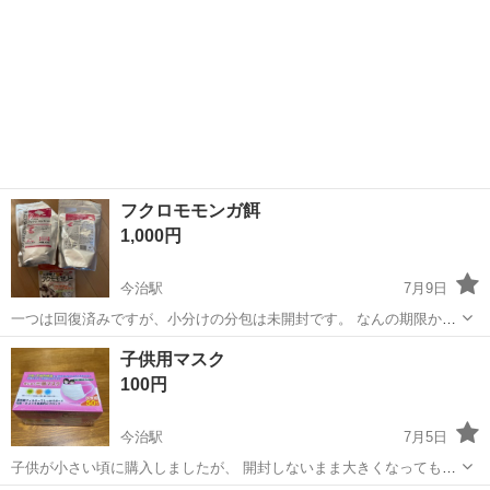
フクロモモンガ餌
1,000円
今治駅
7月9日
一つは回復済みですが、小分けの分包は未開封です。 なんの期限かわ
かりませんが2025年５月になっています。 フクモモゼリーは賞味期限
愛媛
今治市
今治駅
その他
フクロモモンガ
子供用マスク
が2024年の一月になっています。
100円
今治駅
7月5日
子供が小さい頃に購入しましたが、 開封しないまま大きくなってもう
使わないので、 使って頂ける方にお譲りします。 三次元こどもマスク