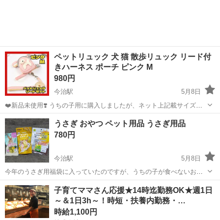
です。このサイズになると星になってしまうこともあまり気にならな
い安心サイズかと思います。 ...
ペットリュック 犬 猫 散歩リュック リード付
きハーネス ポーチ ピンク M
980円
今治駅
5月8日
❤️新品未使用❣️ うちの子用に購入しましたが、ネット上記載サイズに
合わせて購入したのにサイズが違っており、使用できなかったので出
愛媛
今治市
今治駅
その他
リュック
うさぎ おやつ ペット用品 うさぎ用品
店します。 服の上から試着しただけなので新品未使用品としていま
780円
す。 ※洗い替えで...
今治駅
5月8日
今年のうさぎ用福袋に入っていたのですが、うちの子が食べないおや
つなので食べれる子に。 〇サニーメイド 青バナナ 25g 賞味期限2026
愛媛
今治市
今治駅
その他
うさぎ
子育てママさん応援★14時迄勤務OK★週1日
年4月 250円 〇ウサギのカリカリビスケット いちご&パイン味 70g 238
～＆1日3h～！時短・扶養内勤務・…
円 ...
時給1,100円