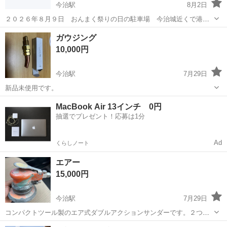
今治駅
8月2日
２０２６年８月９日 おんまく祭りの日の駐車場 今治城近くで港周
辺まで徒歩１０分程度の距離です。 ファミリーマート今治城前店 周辺
愛媛
今治市
今治駅
その他
花火大会
ガウジング
です。 今年のおんまく祭りは無料駐車場がなく高額なのに予約駐車場
10,000円
もすでに満車です。 とめれる...
今治駅
7月29日
新品未使用です。
愛媛
今治市
今治駅
その他
MacBook Air 13インチ 0円
抽選でプレゼント！応募は1分
Ad
くらしノート
エアー
15,000円
今治駅
7月29日
コンパクトツール製のエア式ダブルアクションサンダーです。２つあ
ります。
愛媛
今治市
今治駅
その他