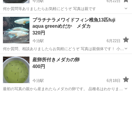
今治駅
6月22日
何か質問等ありましたらお気軽にどうぞ 写真は親です
愛媛
今治市
今治駅
その他
めだか
プラチナラメワイドフィン稚魚13匹fuji
aqua greenめだか メダカ
320円
今治駅
6月22日
何か質問、相談ありましたらお気軽にどうぞ 写真は親個体です！ 小さ
めの稚魚なので相場より安く設定してます
愛媛
今治市
今治駅
その他
稚魚
産卵所付きメダカの卵
400円
今治駅
6月18日
最初の写真の親から産まれたらメダカの卵です。 品種名はわかりませ
ん。 取り引き場所は今治鳥生店のダイレックスか今治ハローズでお願
愛媛
今治市
今治駅
その他
メダカ
いします。水曜日以外の16時までなら取り引き可能です。