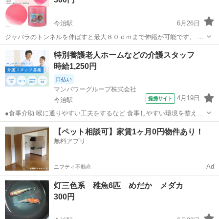
今治駅
6月26日
ジャバラのトンネルを伸ばすと最大８０ｃｍまで伸縮が可能です。 う
さぎ・モルモットなどの小動物がくぐって楽しく遊べます。 フェレッ
愛媛
今治市
今治駅
その他
ジャバラ
特別養護老人ホームなどの介護スタッフ
ト デグー リチャードソンジリス シマリス などにも
時給1,250円
日払い
マンパワーグループ株式会社
4月19日
提携サイト
今治駅
●食事介助 喉に通りやすい工夫をするなど 食事しやすい環境を整える
料理を口まで運ぶ・お箸を持つサポートなど 食事のお手伝い ●排泄介
愛媛
今治市
今治駅
介護
【ペット相談可】家賃1ヶ月0円物件あり！
助 トイレへの誘導 体勢・着替えなどのお手伝い ※利用者様によっ
無料アプリ
て、おむつ介助もあります...
Ad
ニフティ不動産
灯三色系 稚魚6匹 めだか メダカ
300円