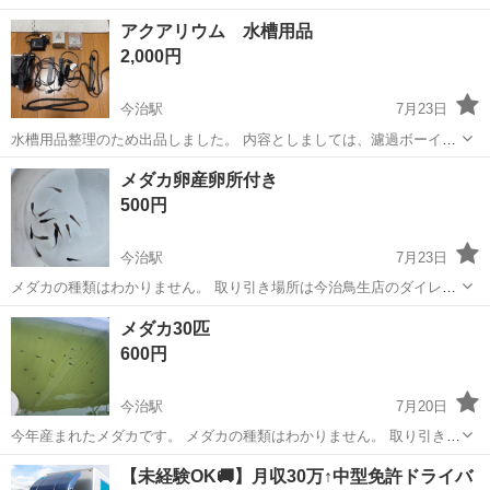
アクアリウム 水槽用品
2,000円
今治駅
7月23日
水槽用品整理のため出品しました。 内容としましては、濾過ボーイ2
個、エアーポンプ1個 160Wヒーター、LEDライト2個、エアーチュー
愛媛
今治市
今治駅
その他
メダカ卵産卵所付き
ブ1本 外掛け式フィルターになります。 外掛け式フィルターのみ一部
500円
パーツが足りません。 そ...
今治駅
7月23日
メダカの種類はわかりません。 取り引き場所は今治鳥生店のダイレッ
クスか今治ハローズでお願いします。水曜日以外の16時までなら取り
愛媛
今治市
今治駅
その他
メダカ30匹
引き可能です。
600円
今治駅
7月20日
今年産まれたメダカです。 メダカの種類はわかりません。 取り引き場
所は今治鳥生店のダイレックスか今治ハローズでお願いします。水曜
愛媛
今治市
今治駅
その他
【未経験OK🚚】月収30万↑中型免許ドライバ
日以外の16時までなら取り引き可能です。