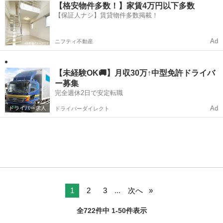
【格安物件多数！】家賃4万円以下多数
【保証人ナシ】賃貸物件多数掲載！
Ad
ニフティ不動産
【未経験OK🚚】月収30万↑中型免許ドライバ
ー募集
完全週休2日で安定転職
Ad
ドライバーダイレクト
1
2
3
...
次へ
全722件中 1-50件表示