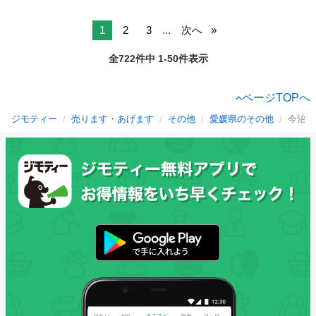
1
2
3
...
次へ
全722件中 1-50件表示
ページTOPへ
ジモティー
売ります・あげます
その他
愛媛県のその他
今治駅