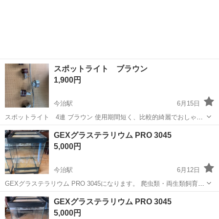
スポットライト ブラウン
1,900円
今治駅
6月15日
スポットライト 4連 ブラウン 使用期間短く、比較的綺麗でおしゃれ
な照明です。 スイッチ式の照明プラグに繋いで利用できます。 紐はな
愛媛
今治市
今治駅
その他
スポットライト
GEXグラステラリウム PRO 3045
いので、スイッチがないところでは別途器具が必要になります。
5,000円
今治駅
6月12日
GEXグラステラリウム PRO 3045になります。 爬虫類・両生類飼育に
最適なガラス製テラリウムケージです。 2週間ほどしか使用していな
愛媛
今治市
今治駅
その他
テラリウム
GEXグラステラリウム PRO 3045
いためほぼ新品になります。 ご検討よろしくお願い致します。
5,000円