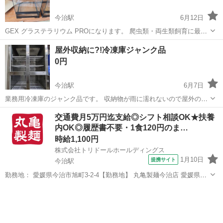
今治駅
6月12日
GEX グラステラリウム PROになります。 爬虫類・両生類飼育に最適
なガラス製テラリウムケージです。 2週間ほどしか使用しておりませ
愛媛
今治市
今治駅
その他
屋外収納に?!冷凍庫ジャンク品
んのでほぼ新品になります。 ご検討よろしくお願い致します。
0円
今治駅
6月7日
業務用冷凍庫のジャンク品です。 収納物が雨に濡れないので屋外の収
納庫等にご利用いただけないでしょうか。 お引き取りでお願いしま
愛媛
今治市
今治駅
その他
交通費月5万円迄支給◎シフト相談OK★扶養
す。 重いものなので、運び易くするために前面扉は外しています。 サ
内OK◎履歴書不要・1食120円のま…
イズ:幅90×奥行80×高さ18...
時給1,100円
株式会社トリドールホールディングス
1月10日
提携サイト
今治駅
勤務地： 愛媛県今治市旭町3-2-4【勤務地】 丸亀製麺今治店 愛媛県今
治市旭町3-2-4 【交通】 今治駅より徒歩15分 今治駅 徒歩15分 週勤務
愛媛
今治市
今治駅
レストラン
日時： 週2日~週5日 10:00〜15:00／10:00〜16:00...