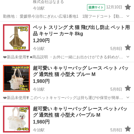
株式会社はなまる
12月10日
提携サイト
今治駅
勤務地： 愛媛県今治市にぎわい広場1番地1 1階フードコート【勤務
地】 はなまる イオンモール今治新都市店 愛媛県今治市にぎわい広場1
愛媛
今治市
今治駅
キッチン
ペット スリング 犬 猫 飛び出し防止 ペット用
番地1 1階フードコート 【アクセス】 今治駅より徒歩53分 今治駅 徒
品 キャリー カーキ 8kg
歩53分 週...
1,200円
今治駅
5月8日
❤️新品未使用❣️ ■商品説明 ・お外に一緒にお出かけができる斜めがけ
ペット用スリングです。 ・飼い主の負担を軽減する軽い着心地。 ・両
愛媛
今治市
今治駅
その他
スリング
超可愛い キャリーバッグ レース ペット バッ
手フリーでお買い物や家事などが楽です。 ・飛び出し防止のストラッ
グ 通気性 猫 小型犬 ブルー M
プ付きで安心...
1,980円
今治駅
5月8日
❤️新品未使用❣️ このペットキャリーバッグは持ち運びや保管が簡単
で、ショルダーストラップとハンドルが付いており、旅行に便利なペ
愛媛
今治市
今治駅
その他
キャリーバッグ
超可愛い キャリーバッグ レース ペットバッ
ットキャリーバッグです。 旅行用ペットキャリア：観光、キャンプ、
グ 通気性 猫 小型犬 パープル M
旅行、旅行に適していま...
1,980円
今治駅
5月8日