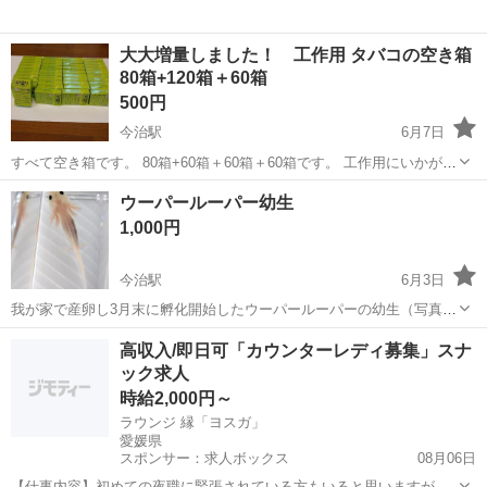
大大増量しました！ 工作用 タバコの空き箱
80箱+120箱＋60箱
500円
今治駅
6月7日
すべて空き箱です。 80箱+60箱＋60箱＋60箱です。 工作用にいかがで
しょうか。 特に激しいダメージもありません。 中身はありません。
愛媛
今治市
今治駅
その他
ウーパールーパー幼生
ノークレーム、ノーリターンでお願いします。
1,000円
今治駅
6月3日
我が家で産卵し3月末に孵化開始したウーパールーパーの幼生（写真前
半3枚）になります。 写真後半2枚のマーブル×マーブルの子供になり
愛媛
今治市
今治駅
その他
高収入/即日可「カウンターレディ募集」スナ
ます。 6月3日の時点で平均約5cmくらいです。 手が生え始めた頃から
ック求人
個別飼育してますので四肢...
時給2,000円～
ラウンジ 縁「ヨスガ」
愛媛県
スポンサー：求人ボックス
08月06日
【仕事内容】初めての夜職に緊張されている方もいると思いますが