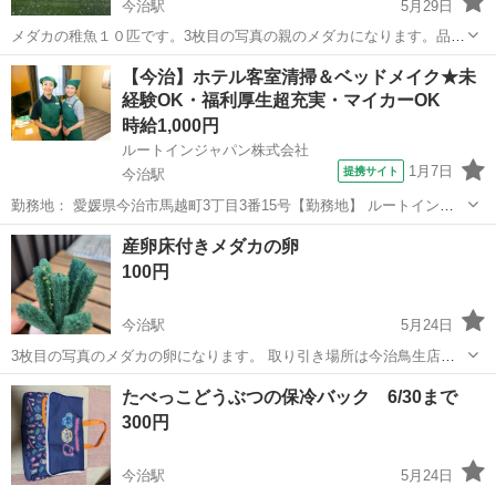
今治駅
5月29日
メダカの稚魚１０匹です。3枚目の写真の親のメダカになります。品種
はわかりません。 取り引き場所は今治鳥生店のダイレックスか今治ハ
愛媛
今治市
今治駅
その他
【今治】ホテル客室清掃＆ベッドメイク★未
ローズでお願いします。水曜日以外の16時までなら取り引き可能で
経験OK・福利厚生超充実・マイカーOK
す。
時給1,000円
ルートインジャパン株式会社
1月7日
提携サイト
今治駅
勤務地： 愛媛県今治市馬越町3丁目3番15号【勤務地】 ルートイン今
治 愛媛県今治市馬越町3丁目3番15号 【アクセス】 JR四国予讃線 今
愛媛
今治市
今治駅
清掃
産卵床付きメダカの卵
治駅より車で約5分 今治駅 自動車5分 週勤務日時： 週2日~ 09:30〜
100円
15...
今治駅
5月24日
3枚目の写真のメダカの卵になります。 取り引き場所は今治鳥生店の
ダイレックスか今治ハローズでお願いします。水曜日以外の16時まで
愛媛
今治市
今治駅
その他
メダカ
たべっこどうぶつの保冷バック 6/30まで
なら取り引き可能です。
300円
今治駅
5月24日