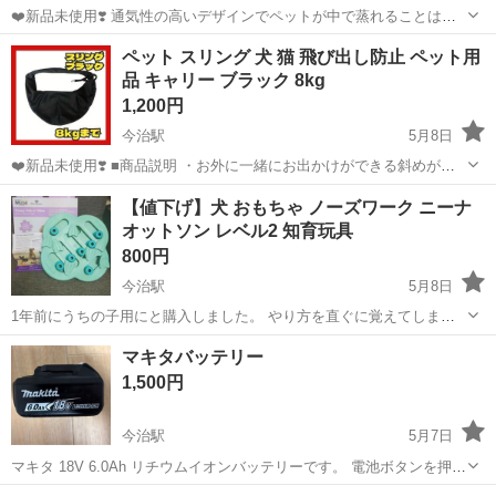
❤️新品未使用❣️ 通気性の高いデザインでペットが中で蒸れることはあ
りません。 レース柄で女子コーデにも便利♬.*゜ ペットの脱出を防ぐ
愛媛
今治市
今治駅
その他
レース
ペット スリング 犬 猫 飛び出し防止 ペット用
セキュリティロックが付いています。 ペットがバッグの中でしっかり
品 キャリー ブラック 8kg
と立つこと...
1,200円
今治駅
5月8日
❤️新品未使用❣️ ■商品説明 ・お外に一緒にお出かけができる斜めがけ
ペット用スリングです。 ・飼い主の負担を軽減する軽い着心地。 ・両
愛媛
今治市
今治駅
その他
スリング
【値下げ】犬 おもちゃ ノーズワーク ニーナ
手フリーでお買い物や家事などが楽です。 ・飛び出し防止のストラッ
オットソン レベル2 知育玩具
プ付きで安心...
800円
今治駅
5月8日
1年前にうちの子用にと購入しました。 やり方を直ぐに覚えてしまっ
たので、月に１回程度しか使用していません。 新しくレベル3を購入
愛媛
今治市
今治駅
その他
やり方
マキタバッテリー
したので、こちらは出品します。 使用感はあり、爪の後などもありま
1,500円
すが、全体的に綺麗な方だと思...
今治駅
5月7日
マキタ 18V 6.0Ah リチウムイオンバッテリーです。 電池ボタンを押す
と左右交互に点滅し、使用、充電できません。 ジャンク品のため、修
愛媛
今治市
今治駅
その他
マキタ