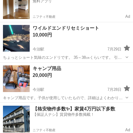
無料アプリ
Ad
ニフティ不動産
ワイルドエンドリセミショート
10,000円
今治駅
7月29日
ちょっとショート気味のエンドリです。 35～38㎝くらいです。 引取
でお願いします。 熱帯魚 ポリプ 古代魚 エンドリ
愛媛
今治市
今治駅
その他
キャンプ用品
20,000円
今治駅
7月28日
キャンプ用品です。子供が使用していたもので、詳細はよくわかりま
せん。 使われる方がおられましたら、いかがですか。 ・テント（4～5
愛媛
今治市
今治駅
その他
【格安物件多数✨】家賃4万円以下多数
人用） ・テント（1～2人用） ・バックインベット ・シュラフ（寝
【保証人ナシ】賃貸物件多数掲載！
袋） ・クー...
Ad
ニフティ不動産