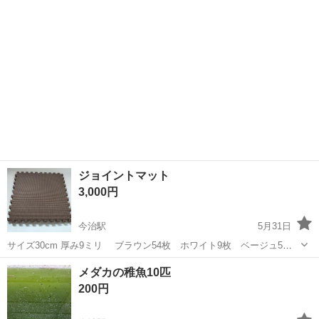
るだけで簡単に組...
ジョイントマット
3,000円
今治駅
5月31日
サイズ30cm 厚み9ミリ ブラウン54枚 ホワイト9枚 ベージュ5
枚 ブルー4枚 汚れが目立つマットがホワイト4枚 ブラウン9枚 中
愛媛
今治市
今治駅
その他
マット
メダカの稚魚10匹
古品である事をご理解下さい。 連結パーツは一部、両面テープで貼っ
200円
てある為剥...