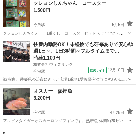
クレヨンしんちゃん コースター
理して使用できる方、ノークレーム・ノーリターンでお願いします。
1,500円
今治駅
5月5日
クレヨンしんちゃん 1番くじ コースターセット くじで当たった
ものの、使わないので、必要な方にお譲り致します。
愛媛
今治市
今治駅
その他
クレヨンしんちゃん
扶養内勤務OK！未経験でも研修ありで安心◎
週1日～、1日3時間～フルタイムまで…
時給1,100円
株式会社ウィズリンク
12月10日
提携サイト
今治駅
勤務地： 愛媛県今治市にぎわい広場1番地1愛媛県今治市にぎわい広場
1番地1 今治駅 自動車10分 週勤務日時： 週1日~ 09:00〜17:00／
愛媛
今治市
今治駅
キッチン
オスカー 熱帯魚
11:00〜21:00／12:00〜22:00 雇用形態： パート・アル...
3,200円
今治駅
4月29日
アルビノタイガーオスカーロングフィンです。熱帯魚 体調約20セン
チ。 混泳してます。 元気です。 餌は人工でも冷凍でも食べます。 予
愛媛
今治市
今治駅
その他
届け
定が合えば今治市、新居浜市、松山市ですとお届け可能。