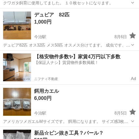
クワガタ飼育に使用してました。 １０枚セットになります。
愛媛
今治市
今治駅
その他
デュビア 82匹
1,000円
今治駅
8月6日
デュビア82匹 オス32匹 メス50匹 オスメス分けてます。 成虫です、5
センチくらい。 ラビットフード敷き詰めてゼリーあげてたら勝手に増
愛媛
今治市
今治駅
その他
【格安物件多数✨】家賃4万円以下多数
えます。ペットの餌にどうぞ。 入れ物は持参して頂くようお願いしま
【保証人ナシ】賃貸物件多数掲載！
す🤲
Ad
ニフティ不動産
餌用カエル
6,000円
今治駅
8月5日
アメリカツメガエルMサイズです。 餌用になります。 サイズ感3枚目
参考。 うちのは食べなかった為出品です。ペットにどうですか？ 1袋
愛媛
今治市
今治駅
その他
新品☆ピン抜き工具？バール？
定価3300円です。 3袋で9900円にて購入しました。 1袋半分くらい減