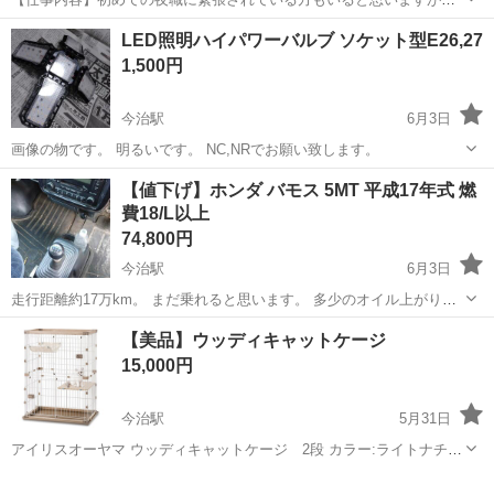
「ラウンジ 縁「ヨスガ」」のお仕事は至ってシンプルです! お客様と
アルバイト・パート
LED照明ハイパワーバルブ ソケット型E26,27
楽しくお喋り お客様のドリンクを作ってご提供 ⇒基本上記の業務だけ
1,500円
もちろんスタッフがイチから丁寧にレ...
今治駅
6月3日
画像の物です。 明るいです。 NC,NRでお願い致します。
愛媛
今治市
今治駅
その他
LED
【値下げ】ホンダ バモス 5MT 平成17年式 燃
費18/L以上
74,800円
今治駅
6月3日
走行距離約17万km。 まだ乗れると思います。 多少のオイル上がりは
あります。 車検無し。AC効きます。 外装は年式相応です。 アイドリ
愛媛
今治市
今治駅
その他
オイル
【美品】ウッディキャットケージ
ング時は、とても静かです。 廃車手続きしていますので、今年度の税
15,000円
金はかかりま...
今治駅
5月31日
アイリスオーヤマ ウッディキャットケージ 2段 カラー:ライトナチュ
ラル 定価:27280円 インテリアに調和するやさしい木目のキャットケー
愛媛
今治市
今治駅
その他
ジです。 上下の四隅にピンを差し込み、ジョイントパーツを取り付け