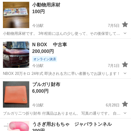
愛媛
今治市
今治駅
その他
小動物用床材
は2枚残ってます。
100円
今治駅
7月5日
小動物用床材です。 3年程前にほんの少し使って、その後保管してお
りました。 どなたか使って頂ける方にお譲りします。
愛媛
今治市
今治駅
その他
小動物
N BOX 中古車
200,000円
オンライン決済
今治駅
7月1日
NBOX 20万キロ 24年式 即決される方に早い者勝ちでお譲りします！
愛媛
今治市
今治駅
その他
ブルガリ財布
6,000円
今治駅
6月28日
ブルガリ二つ折り財布 付属品はありません。 写真の通りです。 自宅
保管品です。 現物確認後購入可能です。 18時前後ローソン松木店駐車
愛媛
今治市
今治駅
その他
ブルガリ
うさぎ用おもちゃ ジャバラトンネル
場でお願いします。 NCNRです。
300円