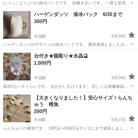
たべっこどうぶつの保冷バックです。 結構大きいです。 一度も使用せ
ず、暗所に保存していました。 特に気になる汚れはないです。 まとめ
愛媛
今治市
今治駅
その他
汚れ
ハーゲンダッツ 保冷バック 6/30まで
買いも受付していますので、気軽にコメントください
300円
今治駅
5月24日
ハーゲンダッツのデザインの保冷バックです。 数回使用しましたが、
特に気になる汚れはありません。 まとめ買い受付ていますので、お気
愛媛
今治市
今治駅
その他
ハーゲンダッツ
台付き★龍彫り★水晶🔮
軽にコメントください。
1,000円
今治駅
5月24日
直径3センチぐらいです。 台が少し欠けてます。 詳しくは画像確認&
質問にてよろしくお願い致します。
愛媛
今治市
今治駅
その他
水晶
【大きくなりました！】安心サイズ！らんち
ゅう 稚魚
200円
今治駅
5月17日
らんちゅうの稚魚です。 10円玉〜500円玉サイズにまで成長しまし
た。 暖かくなりますますご飯を食べるようになって、グングン成長中
愛媛
今治市
今治駅
その他
稚魚