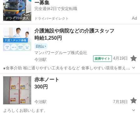
ー募集
完全週休2日で安定転職
Ad
ドライバーダイレクト
介護施設や病院などの介護スタッフ
時給1,250円
日払い
マンパワーグループ株式会社
4月19日
提携サイト
今治駅
●食事介助 喉に通りやすい工夫をするなど 食事しやすい環境を整える
料理を口まで運ぶ・お箸を持つサポートなど 食事のお手伝い ●排泄介
愛媛
今治市
今治駅
介護
赤本ノート
助 トイレへの誘導 体勢・着替えなどのお手伝い ※利用者様によっ
300円
て、おむつ介助もあります...
今治駅
7月18日
よろしくお願いします。
愛媛
今治市
今治駅
その他