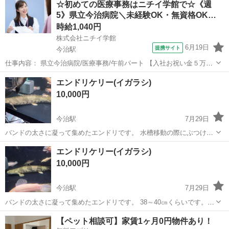
☆初めての医療事務はニチイ学館で☆《週
5》県立今治病院＼未経験OK・無資格OK…
時給1,040円
株式会社ニチイ学館
6月19日
提携サイト
今治駅
仕事内容： 県立今治病院/医療事務/午前パート 【入社お祝い金５万円
支給】未経験の方も活躍中！資格なしの方も応募可能です 県立今治病
愛媛
今治市
今治駅
一般事務
エンドリケリー(イガラシ)
院での医療事務のお仕事です。 患者さん対応やご案内・保険証確認や
10,000円
登録・電話対応など 受付窓...
今治駅
7月29日
バンドの太さに凝って集めたエンドリです。 水槽移動の際にぶつけて
口先けがしていますが、治るレベルです。 40～42㎝くらいです。 引
愛媛
今治市
今治駅
その他
イガラシ
エンドリケリー(イガラシ)
取でお願いします。 熱帯魚 ポリプ 古代魚 エンドリ
10,000円
今治駅
7月29日
バンドの太さに凝って集めたエンドリです。 38～40㎝くらいです。
引取でお願いします。 熱帯魚 ポリプ 古代魚 エンドリ
愛媛
今治市
今治駅
その他
【ペット相談可】家賃1ヶ月0円物件あり！