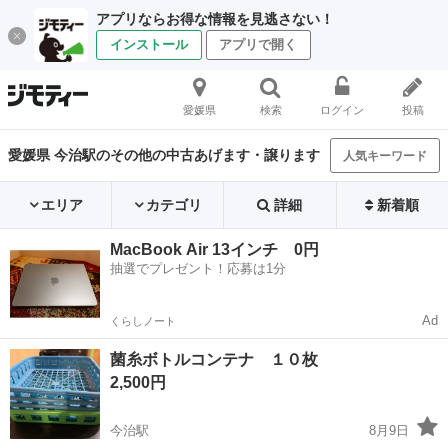
アプリならお得な情報を見逃さない！
インストール
アプリで開く
愛媛県
検索
ログイン
投稿
愛媛県 今治駅のその他の中古あげます・譲ります
人気キーワード
エリア
カテゴリ
詳細
新着順
MacBook Air 13インチ 0円
抽選でプレゼント！応募は1分
Ad
くらしノート
菌糸ボトルコンテナ １０枚
2,500円
今治駅
8月9日