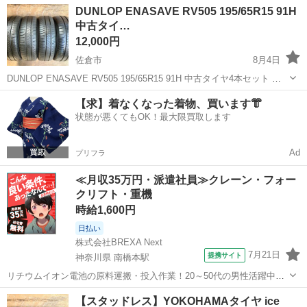
千葉
佐倉市
タイヤ、ホイール
DUNLOP ENASAVE RV505 195/65R15 91H
き、ご理解いただける方のみお問い合わせ、ご購入を...
中古タイ…
12,000円
佐倉市
8月4日
DUNLOP ENASAVE RV505 195/65R15 91H 中古タイヤ4本セット 取
りに来ていただける方歓迎です！ ※注意事項を必ずご確認いただき、
千葉
佐倉市
タイヤ、ホイール
【求】着なくなった着物、買います👘
ご理解いただける方のみお問い合わせ、ご購入をお願いいた...
状態が悪くてもOK！最大限買取します
Ad
プリフラ
≪月収35万円・派遣社員≫クレーン・フォー
クリフト・重機
時給1,600円
日払い
株式会社BREXA Next
7月21日
提携サイト
神奈川県 南橋本駅
リチウムイオン電池の原料運搬・投入作業！20～50代の男性活躍中★
ワンルーム寮完備！赴任旅費会社負担！年間休日130日★フォークリフ
神奈川
相模原市
南橋本駅
その他
【スタッドレス】YOKOHAMAタイヤ ice
ト免許お持ちの方、活躍中！就業先食堂利用可★《神奈川県相模原