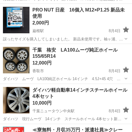
す。 タイヤサイズは125/70-15、外径556mmなので標準的な155/65-
千葉
匝瑳市
干潟駅
タイヤ、ホイール
PRO NUT 日産 16個入 M12×P1.25 新品未
14(557mm)のスペアに丁度よいサイズです。 適合多数か...
使用
2,000円
巌根駅
8月4日
誤ったサイズを購入してしまいました。 新品未使用です。袖ヶ浦、木
更津、君津、富津 近辺の方であれば受け渡し場所は柔軟に対応しま
千葉
木更津市
巌根駅
タイヤ、ホイール
千葉 格安 LA100ムーヴ純正ホイール
す。 ニッサン車向けのコンパクトなホイールナット16個セットで、全
155/65R14
長25mm、ヘッドサイズ21m...
12,000円
香取市
8月4日
ダイハツ ムーヴ LA100純正ホイール 14インチ 4.5J+45 4穴
PCD100 ホイール２本リムの傷 1本にスポークの傷とリムの傷 タイ
千葉
香取市
タイヤ、ホイール
ホイール
ダイハツ軽自動車14インチスチールホイール
ヤ PRACTIVA 2024年製 155/65R14 3.5部山 千葉...
4本セット
10,000円
千葉ニュータウン中央駅
8月4日
ダイハツ 現行ムーヴ 14インチ スチールホイール 4本セット新車
外し。 ホイールキャップ ナット付き ホイールキャップを外した時の
千葉
印西市
千葉ニュータウン中央駅
タイヤ、ホイール
≪寮無料・月収35万円・派遣社員≫クレー
擦り傷が少しあります。 よろしくお願い致します。