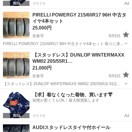
Ad
プリフラ
PIRELLI POWERGY 215/60R17 96H 中古タ
イヤ4本セット
25,000円
佐倉市
8月6日
PIRELLI POWERGY 215/60R17 96H 中古タイヤ4本セット 取りに来て
いただける方歓迎です！ ※注意事項を必ずご確認いただき、ご理解い
千葉
佐倉市
タイヤ、ホイール
タイヤ
【スタッドレス】DUNLOP WINTERMAXX
ただける方のみお問い合わせ、ご購入をお願いいたします。 ...
WM02 205/55R1…
21,000円
佐倉市
8月6日
【スタッドレス】DUNLOP WINTERMAXX WM02 205/55R16 91Q
M+S 中古タイヤ4本セット 取りに来ていただける方歓迎です！ ※注意
千葉
佐倉市
タイヤ、ホイール
【求】着なくなった着物、買います👘
事項を必ずご確認いただき、ご理解いただける方のみお問...
状態が悪くてもOK！最大限買取します
Ad
プリフラ
AUDIスタッドレスタイヤ付ホイール