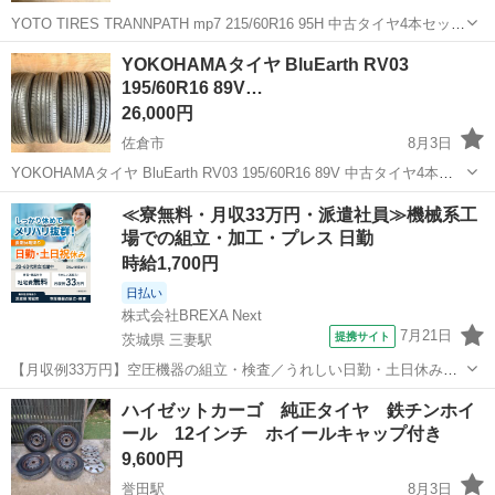
YOTO TIRES TRANNPATH mp7 215/60R16 95H 中古タイヤ4本セット
取りに来ていただける方歓迎です！ ※注意事項を必ずご確認いただ
千葉
佐倉市
タイヤ、ホイール
タイヤ
YOKOHAMAタイヤ BluEarth RV03
き、ご理解いただける方のみお問い合わせ、ご購入をお...
195/60R16 89V…
26,000円
佐倉市
8月3日
YOKOHAMAタイヤ BluEarth RV03 195/60R16 89V 中古タイヤ4本セ
ット 取りに来ていただける方歓迎です！ ※注意事項を必ずご確認いた
千葉
佐倉市
タイヤ、ホイール
BluEarth
≪寮無料・月収33万円・派遣社員≫機械系工
だき、ご理解いただける方のみお問い合わせ、ご購入を...
場での組立・加工・プレス 日勤
時給1,700円
日払い
株式会社BREXA Next
7月21日
提携サイト
茨城県 三妻駅
【月収例33万円】空圧機器の組立・検査／うれしい日勤・土日休み／
無料の社宅付き◎ 人気の工場のお仕事 ◇空気圧制御機器製品の組立・
茨城
常総市
三妻駅
その他
ハイゼットカーゴ 純正タイヤ 鉄チンホイ
検査作業◇ ・調整機器の組立作業 ★工場未経験者でも安心して働ける
ール 12インチ ホイールキャップ付き
環境になります。 ★細...
9,600円
誉田駅
8月3日