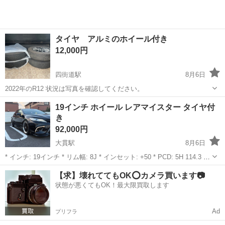
タイヤ アルミのホイール付き
12,000円
四街道駅
8月6日
2022年のR12 状況は写真を確認してください。
千葉
四街道市
四街道駅
タイヤ、ホイール
19インチ ホイール レアマイスター タイヤ付
き
92,000円
大貫駅
8月6日
* インチ: 19インチ * リム幅: 8J * インセット: +50 * PCD: 5H 114.3 *
タイヤ: 225/35R19
千葉
富津市
大貫駅
タイヤ、ホイール
【求】壊れててもOK⭕️カメラ買います📷
状態が悪くてもOK！最大限買取します
Ad
プリフラ