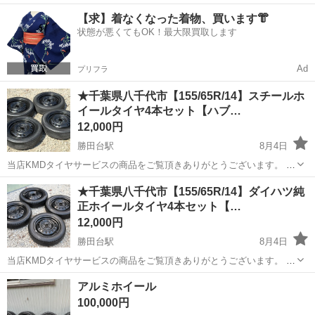
ワンルーム寮完備！赴任旅費会社負担！年間休日130日★フォークリフ
神奈川
相模原市
南橋本駅
その他
【求】着なくなった着物、買います👘
ト免許お持ちの方、活躍中！就業先食堂利用可★《神奈川県相模原
状態が悪くてもOK！最大限買取します
市》 人気の工場のお仕事 ◇電...
Ad
プリフラ
★千葉県八千代市【155/65R/14】スチールホ
イールタイヤ4本セット【ハブ…
12,000円
勝田台駅
8月4日
当店KMDタイヤサービスの商品をご覧頂きありがとうございます。 ---
------------------------------- 【KMDタイヤサービスのお約束】 【1】安心の
千葉
八千代市
勝田台駅
タイヤ、ホイール
ハブ径
★千葉県八千代市【155/65R/14】ダイハツ純
日本人経営 【2】良い物を、より安くご...
正ホイールタイヤ4本セット【…
12,000円
勝田台駅
8月4日
当店KMDタイヤサービスの商品をご覧頂きありがとうございます。 ---
------------------------------- 【KMDタイヤサービスのお約束】 【1】安心の
千葉
八千代市
勝田台駅
タイヤ、ホイール
ハブ径
アルミホイール
日本人経営 【2】良い物を、より安くご...
100,000円