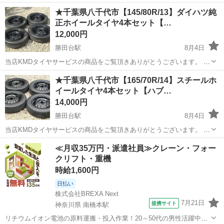
------------------------------- 【KMDタイヤサービスのお約束】 【1】安心の
千葉
八千代市
勝田台駅
タイヤ、ホイール
ハブ径
★千葉県八千代市【145/80R/13】ダイハツ純
日本人経営 【2】良い物を、より安くご...
正ホイールタイヤ4本セット【…
12,000円
勝田台駅
8月4日
当店KMDタイヤサービスの商品をご覧頂きありがとうございます。 ---
------------------------------- 【KMDタイヤサービスのお約束】 【1】安心の
千葉
八千代市
勝田台駅
タイヤ、ホイール
ハブ径
★千葉県八千代市【165/70R/14】スチールホ
日本人経営 【2】良い物を、より安くご...
イールタイヤ4本セット【ハブ…
14,000円
勝田台駅
8月4日
当店KMDタイヤサービスの商品をご覧頂きありがとうございます。 ---
------------------------------- 【KMDタイヤサービスのお約束】 【1】安心の
千葉
八千代市
勝田台駅
タイヤ、ホイール
ハブ径
≪月収35万円・派遣社員≫クレーン・フォー
日本人経営 【2】良い物を、より安くご...
クリフト・重機
時給1,600円
日払い
株式会社BREXA Next
7月21日
提携サイト
神奈川県 南橋本駅
リチウムイオン電池の原料運搬・投入作業！20～50代の男性活躍中★