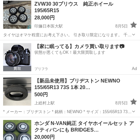
千葉
山武郡
タイヤ、ホイール
ZVW30 30プリウス 純正ホイール
５年製 155/55R14 YOKOHAMA ブルーアース ...
195/65R15
28,000円
印旛日本医大駅
8月5日
タイヤはオマケ程度にお考え下さい。 引き取り限定になります。 千葉
県からです。
千葉
印西市
印旛日本医大駅
タイヤ、ホイール
【家に眠ってる】カメラ買い取ります📷
状態が悪くてもOK！最大限買取します
Ad
プリフラ
【新品未使用】ブリヂストン NEWNO
155/65R13 73S 1本 20…
500円
上総村上駅
8月5日
* メーカー：ブリヂストン * 銘柄：NEWNO * サイズ：155/65R13 73S
* 本数：1本 * 製造年：2023年製 * 状態：新品・未使用（室内保管） ス
千葉
市原市
上総村上駅
タイヤ、ホイール
R13
ホンダ N-VAN純正 タイヤホイールセット ア
ペアタイヤや、1本のみ交換したい方におすすめです。 ...
クティバンにも BRIDGES…
20,000円