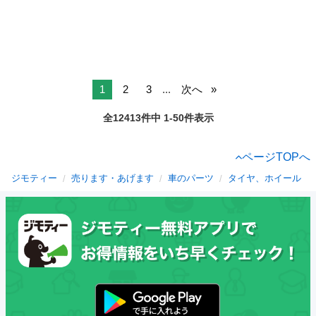
1
2
3
...
次へ
全12413件中 1-50件表示
ページTOPへ
ジモティー
売ります・あげます
車のパーツ
タイヤ、ホイール