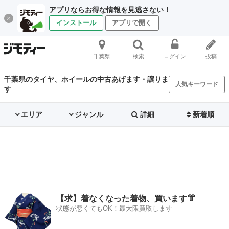
アプリならお得な情報を見逃さない！
インストール
アプリで開く
千葉県
検索
ログイン
投稿
千葉県のタイヤ、ホイールの中古あげます・譲りま
人気キーワード
す
エリア
ジャンル
詳細
新着順
【求】着なくなった着物、買います👘
状態が悪くてもOK！最大限買取します