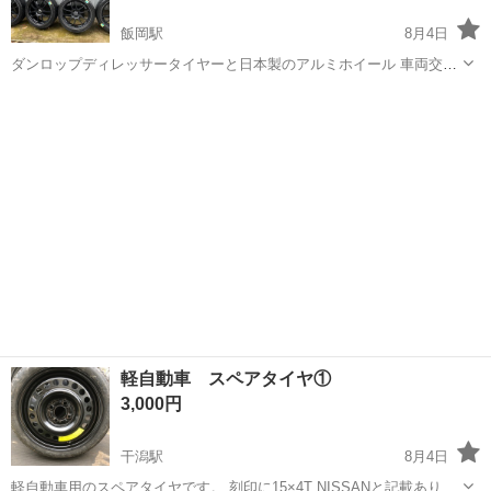
飯岡駅
8月4日
ダンロップディレッサータイヤーと日本製のアルミホイール 車両交換
のため安くしてます。 タイヤバリ山 225/40/18 4本合わせて20万以上
千葉
旭市
飯岡駅
タイヤ、ホイール
の安く上げます。 お問い合わせお待ちしております。
軽自動車 スペアタイヤ①
3,000円
干潟駅
8月4日
軽自動車用のスペアタイヤです。 刻印に15×4T NISSANと記載ありま