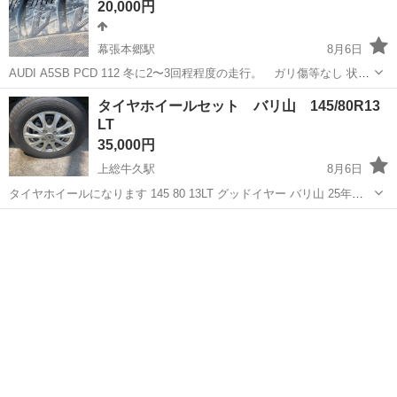
20,000円
幕張本郷駅
8月6日
AUDI A5SB PCD 112 冬に2〜3回程程度の走行。 ガリ傷等なし 状態
はいいと思います。
千葉
千葉市
幕張本郷駅
タイヤ、ホイール
タイヤホイールセット バリ山 145/80R13
LT
35,000円
上総牛久駅
8月6日
タイヤホイールになります 145 80 13LT グッドイヤー バリ山 25年製
キズ汚れありますが、大きなガリキズは、ないです タイヤは、新品入
千葉
市原市
上総牛久駅
タイヤ、ホイール
タイヤ
れてから3000〜4000kmぐらいしか走ってません