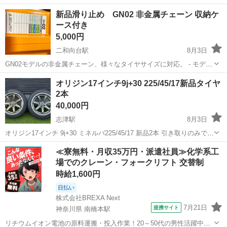
新品滑り止め GN02 非金属チェーン 収納ケ
ース付き
5,000円
二和向台駅
8月3日
GN02モデルの非金属チェーン、様々なタイヤサイズに対応。 - モデ
ル: GN02 - 適合サイズ: 145/80R13, 155/70R13, 165/65R13, 165/55R14
千葉
船橋市
二和向台駅
タイヤ、ホイール
オリジン17インチ9j+30 225/45/17新品タイヤ
- 付属品: 収納ケース 画像の...
2本
40,000円
志津駅
8月3日
オリジン17インチ 9j+30 ミネルバ225/45/17 新品2本 引き取りのみで
す。
千葉
佐倉市
志津駅
タイヤ、ホイール
≪寮無料・月収35万円・派遣社員≫化学系工
場でのクレーン・フォークリフト 交替制
時給1,600円
日払い
株式会社BREXA Next
7月21日
提携サイト
神奈川県 南橋本駅
リチウムイオン電池の原料運搬・投入作業！20～50代の男性活躍中★