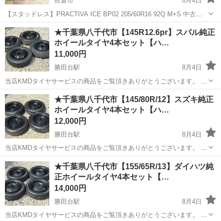
佐倉市
8月4日
【スタッドレス】PRACTIVA ICE BP02 205/60R16 92Q M+S 中古タ
イヤ4本セット 取りに来ていただける方歓迎です！ ※注意事項を必ず
千葉
佐倉市
タイヤ、ホイール
タイヤ
★千葉県八千代市【145R12.6pr】スバル純正
ご確認いただき、ご理解いただける方のみお問い合わせ、...
ホイールタイヤ4本セット【ハ…
11,000円
勝田台駅
8月4日
当店KMDタイヤサービスの商品をご覧頂きありがとうございます。 ---
------------------------------- 【KMDタイヤサービスのお約束】 【1】安心の
千葉
八千代市
勝田台駅
タイヤ、ホイール
タイヤ
★千葉県八千代市【145/80R/12】スズキ純正
日本人経営 【2】良い物を、より安くご...
ホイールタイヤ4本セット【ハ…
12,000円
勝田台駅
8月4日
当店KMDタイヤサービスの商品をご覧頂きありがとうございます。 ---
------------------------------- 【KMDタイヤサービスのお約束】 【1】安心の
千葉
八千代市
勝田台駅
タイヤ、ホイール
タイヤ
★千葉県八千代市【155/65R/13】ダイハツ純
日本人経営 【2】良い物を、より安くご...
正ホイールタイヤ4本セット【…
14,000円
勝田台駅
8月4日
当店KMDタイヤサービスの商品をご覧頂きありがとうございます。 ---