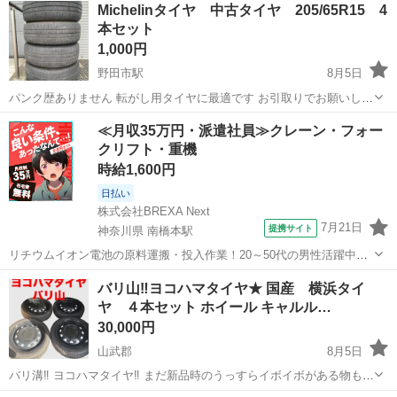
Michelinタイヤ 中古タイヤ 205/65R15 4
本セット
1,000円
野田市駅
8月5日
パンク歴ありません 転がし用タイヤに最適です お引取りでお願いしま
す
千葉
野田市
野田市駅
タイヤ、ホイール
≪月収35万円・派遣社員≫クレーン・フォー
クリフト・重機
時給1,600円
日払い
株式会社BREXA Next
7月21日
提携サイト
神奈川県 南橋本駅
リチウムイオン電池の原料運搬・投入作業！20～50代の男性活躍中★
ワンルーム寮完備！赴任旅費会社負担！年間休日130日★フォークリフ
神奈川
相模原市
南橋本駅
その他
バリ山‼️ヨコハマタイヤ★ 国産 横浜タイ
ト免許お持ちの方、活躍中！就業先食堂利用可★《神奈川県相模原
ヤ ４本セット ホイール キャルル…
市》 人気の工場のお仕事 ◇電...
30,000円
山武郡
8月5日
バリ溝‼️ ヨコハマタイヤ‼️ まだ新品時のうっすらイボイボがある物もご
ざいます。 ４本セット ブラックホイール センターキャップ ２０２