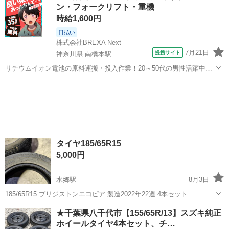
ン・フォークリフト・重機
時給1,600円
日払い
株式会社BREXA Next
7月21日
提携サイト
神奈川県 南橋本駅
リチウムイオン電池の原料運搬・投入作業！20～50代の男性活躍中★
ワンルーム寮完備！赴任旅費会社負担！年間休日130日★フォークリフ
神奈川
相模原市
南橋本駅
その他
ト免許お持ちの方、活躍中！就業先食堂利用可★《神奈川県相模原
市》 人気の工場のお仕事 ◇電...
タイヤ185/65R15
5,000円
水郷駅
8月3日
185/65R15 ブリジストンエコピア 製造2022年22週 4本セット
千葉
香取市
水郷駅
タイヤ、ホイール
★千葉県八千代市【155/65R/13】スズキ純正
ホイールタイヤ4本セット、チ…