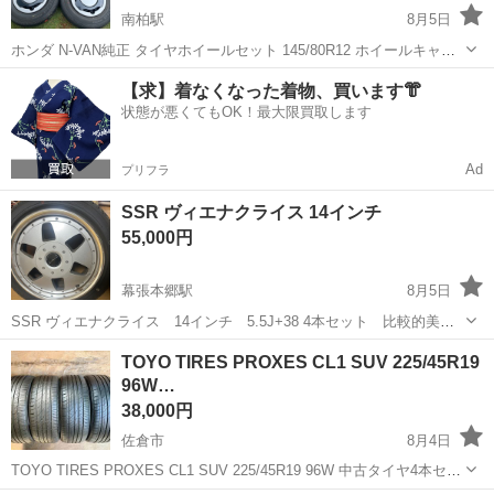
南柏駅
8月5日
ホンダ N-VAN純正 タイヤホイールセット 145/80R12 ホイールキャッ
プ付き 4本セット 手洗いクリーニング済みです。 タイヤのポジション
千葉
柏市
南柏駅
タイヤ、ホイール
ホイール
【求】着なくなった着物、買います👘
にシールを貼ってあります。 アクティバンHH5 アクティトラ...
状態が悪くてもOK！最大限買取します
Ad
プリフラ
SSR ヴィエナクライス 14インチ
55,000円
幕張本郷駅
8月5日
SSR ヴィエナクライス 14インチ 5.5J+38 4本セット 比較的美品
だと思います。 ガリキズ等のキズは多少ありますが、腐食等はあまり
千葉
千葉市
幕張本郷駅
タイヤ、ホイール
TOYO TIRES PROXES CL1 SUV 225/45R19
見られず綺麗な部類だと思います。 pcd100と110の4穴マルチです！
96W…
引き取り...
38,000円
佐倉市
8月4日
TOYO TIRES PROXES CL1 SUV 225/45R19 96W 中古タイヤ4本セッ
ト 取りに来ていただける方歓迎です！ ※注意事項を必ずご確認いただ