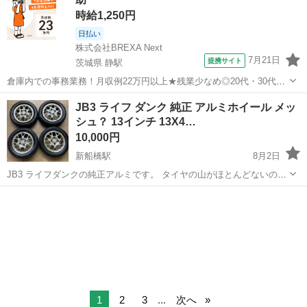
時給1,250円
日払い
株式会社BREXA Next
7月21日
提携サイト
茨城県 静駅
倉庫内での事務業務！月収例22万円以上★残業少なめ◎20代・30代・
40代の男女活躍中！空調完備で快適作業★食堂利用可◎マイカー通勤
茨城
常陸大宮市
静駅
その他
JB3 ライフ ダンク 純正 アルミホイール メッ
OK◎無料駐車場完備！《茨城県常陸大宮市》 人気の工場のお仕事 ◇
シュ？ 13インチ 13X4…
電子部品製造倉庫内の事務...
10,000円
新船橋駅
8月2日
JB3 ライフダンクの純正アルミです。 タイヤの山がほとんどないので
交換前提でお願いします。
千葉
船橋市
新船橋駅
タイヤ、ホイール
1
2
3
...
次へ