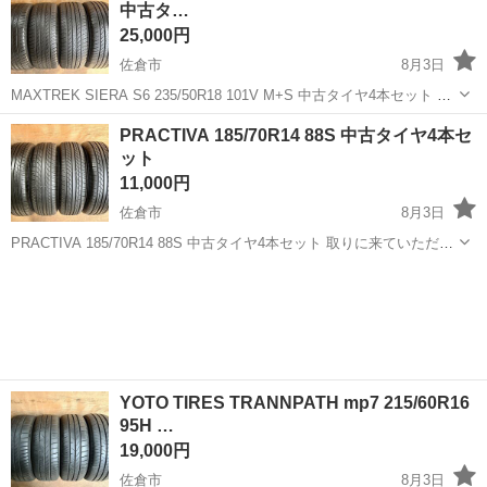
中古タ…
軽に質問欄よりご質問下さい...
25,000円
佐倉市
8月3日
MAXTREK SIERA S6 235/50R18 101V M+S 中古タイヤ4本セット 取
りに来ていただける方歓迎です！ ※注意事項を必ずご確認いただき、
千葉
佐倉市
タイヤ、ホイール
SIERA
PRACTIVA 185/70R14 88S 中古タイヤ4本セ
ご理解いただける方のみお問い合わせ、ご購入をお願いい...
ット
11,000円
佐倉市
8月3日
PRACTIVA 185/70R14 88S 中古タイヤ4本セット 取りに来ていただけ
る方歓迎です！ ※注意事項を必ずご確認いただき、ご理解いただける
千葉
佐倉市
タイヤ、ホイール
方のみお問い合わせ、ご購入をお願いいたします。 【商品】...
YOTO TIRES TRANNPATH mp7 215/60R16
95H …
19,000円
佐倉市
8月3日