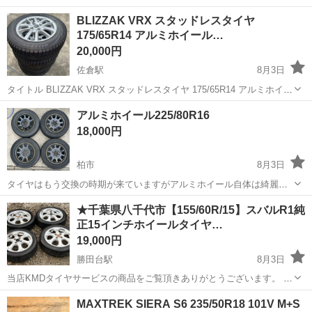
ワンルーム寮完備！赴任旅費会社負担！年間休日130日★フォークリフ
神奈川
相模原市
南橋本駅
その他
BLIZZAK VRX スタッドレスタイヤ
ト免許お持ちの方、活躍中！就業先食堂利用可★《神奈川県相模原
175/65R14 アルミホイール…
市》 人気の工場のお仕事 ◇電...
20,000円
佐倉駅
8月3日
タイトル BLIZZAK VRX スタッドレスタイヤ 175/65R14 アルミホイー
ル付4本セット 説明 メーカー: BRIDGESTONE ブランド: BLIZZAK
千葉
佐倉市
佐倉駅
タイヤ、ホイール
アルミホイール225/80R16
VRX サイズ: 175/65R14 82Q ...
18,000円
柏市
8月3日
タイヤはもう交換の時期が来ていますがアルミホイール自体は綺麗な
状態です。キャラバンに履いて1cmくらい出る感じです。
千葉
柏市
タイヤ、ホイール
★千葉県八千代市【155/60R/15】スバルR1純
正15インチホイールタイヤ…
19,000円
勝田台駅
8月3日
当店KMDタイヤサービスの商品をご覧頂きありがとうございます。 下
記※1〜※7までの内容がご入札頂く際の条件となりますのでご確認頂
千葉
八千代市
勝田台駅
タイヤ、ホイール
ハブ径
MAXTREK SIERA S6 235/50R18 101V M+S
きご納得の上入札をお願い致します。 ご不明な点がありましたらお気