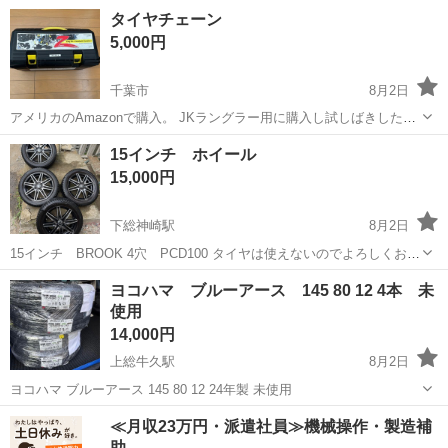
195/65r16です。タイヤはノーマルタイヤです。 溝は写真を判断して下
千葉
野田市
清水公園駅
タイヤ、ホイール
ライズ
タイヤチェーン
さい。走行距離は2万kmくらいです。 詳しいことは分からないので写
5,000円
真を見て判断お願いし...
千葉市
8月2日
アメリカのAmazonで購入。 JKラングラー用に購入し試しばきしただ
けの新品同様です。 箱は少し潰れていますのでお安く出品します。 雪
千葉
千葉市
タイヤ、ホイール
15インチ ホイール
の日用の安心材料として購入しただけで私自身、車のことは質問され
15,000円
てもわかりません、、、 ご...
下総神崎駅
8月2日
15インチ BROOK 4穴 PCD100 タイヤは使えないのでよろしくお願
いします
千葉
香取郡
下総神崎駅
タイヤ、ホイール
ヨコハマ ブルーアース 145 80 12 4本 未
使用
14,000円
上総牛久駅
8月2日
ヨコハマ ブルーアース 145 80 12 24年製 未使用
千葉
市原市
上総牛久駅
タイヤ、ホイール
≪月収23万円・派遣社員≫機械操作・製造補
助