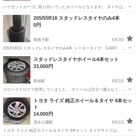
ハイゼットカーゴに取り付いていたホイールとなります。 タイヤはま
だ山はギリギリありますが2019年製なので劣化あり、交換時期となっ
千葉
千葉市
誉田駅
タイヤ、ホイール
205/55R16 スタッドレスタイヤのみ4本
ています。 車検、スタッドレス、転がしなどに。
0円
我孫子駅
8月3日
205/55R16 スタッドレスタイヤのみ4本 トーヨータイヤ GARIT
2018年製 8分山 中古品となります。 ノークレームにてお取引いただけ
千葉
柏市
我孫子駅
タイヤ、ホイール
スタッドレスタイヤホイール4本セット
る方でお願い致します。
スタッドレスタイヤ
33,000円
新柏駅
8月2日
カローラクロスで使用していました。 ホイールは目立つ傷もなく、タ
イヤも溝たっぷりあります。傷はあくまでも個人の主観なので中古と
千葉
柏市
新柏駅
タイヤ、ホイール
トヨタ ライズ 純正ホイール＆タイヤ 4本セッ
いう認識でお願いします。 汚れもほとんど付いてないので綺麗な状態
ト
です。 215/60R17 202...
14,000円
清水公園駅
8月2日
トヨタ ライズ 純正ホイール＆タイヤ 4本セット タイヤサイズは