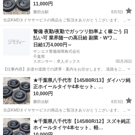
11,000円
勝田台駅
8月3日
当店KMDタイヤサービスの商品をご覧頂きありがとうございます。 下
記※1〜※7までの内容がご入札頂く際の条件となりますのでご確認頂
千葉
八千代市
勝田台駅
タイヤ、ホイール
チッピング
警備 夜勤/夜勤でガッツリ効率よく稼ごう 日
きご納得の上入札をお願い致します。 ご不明な点がありましたらお気
払い可 業界随一の高日給 副業・Wワ…
軽に質問欄よりご質問下さい...
日給1万4,000円～
サンエス警備保障株式会社
千葉県
スポンサー：求人ボックス
05月26日
【仕事内容】歩道や道路での誘導・案内をお任せします。 道路をご利
用される車両や歩行者の方が安全に安心して通行するために適切に誘
アルバイト・パート
★千葉県八千代市【145/80R/13】ダイハツ純
導してください。 勤務地へは直行直帰OKです! <未経験でも安心!!> 丁
正ホイールタイヤ4本セット、…
寧な研修20hで基本的な知識を...
10,000円
勝田台駅
8月3日
当店KMDタイヤサービスの商品をご覧頂きありがとうございます。 下
記※1〜※7までの内容がご入札頂く際の条件となりますのでご確認頂
千葉
八千代市
勝田台駅
タイヤ、ホイール
タイヤ
★千葉県八千代市【145/80R/12】スズキ純正
きご納得の上入札をお願い致します。 ご不明な点がありましたらお気
ホイールタイヤ4本セット、軽…
軽に質問欄よりご質問下さい...
10,000円