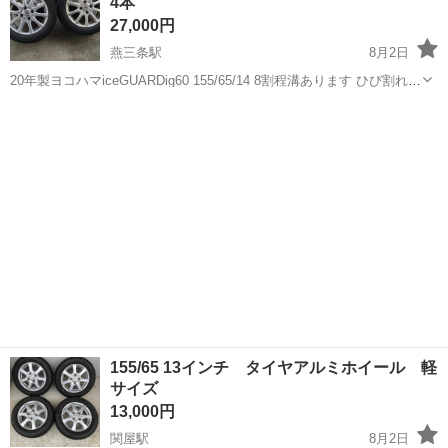
4本
27,000円
燕三条駅
8月2日
20年製ヨコハマiceGUARDig60 155/65/14 8割程溝あります ひび割れな
し まだ、柔らかいです
新潟
燕市
燕三条駅
タイヤ、ホイール
155/65 13インチ タイヤアルミホイール 軽
サイズ
13,000円
関屋駅
8月2日