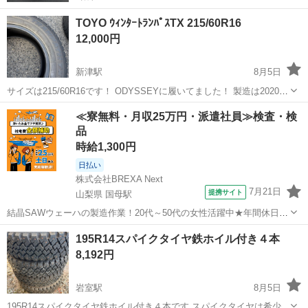
TOYO ｳｨﾝﾀｰﾄﾗﾝﾊﾟｽTX 215/60R16
12,000円
新津駅
8月5日
サイズは215/60R16です！ ODYSSEYに履いてました！ 製造は2020年
ですがまだ溝はあります。 まだ冬タイヤの時期ではありませんが超早
新潟
新潟市
新津駅
タイヤ、ホイール
≪寮無料・月収25万円・派遣社員≫検査・検
期割引します。 当方過去にオートバックスで働いていましたがまだ使
品
えると判断...
時給1,300円
日払い
株式会社BREXA Next
7月21日
提携サイト
山梨県 国母駅
結晶SAWウェーハの製造作業！20代～50代の女性活躍中★年間休日
120日＆土日祝休み！クリーンルーム内でのお仕事！日払い制度利用可
山梨
国母駅
その他
195R14スパイクタイヤ鉄ホイル付き４本
◎正社員登用制度あり！マイカー通勤可！《山梨県中巨摩郡昭和町》
8,192円
人気の工場のお仕事 ◇結晶...
岩室駅
8月5日
195R14スパイクタイヤ鉄ホイル付き４本です スパイクタイヤは希少な