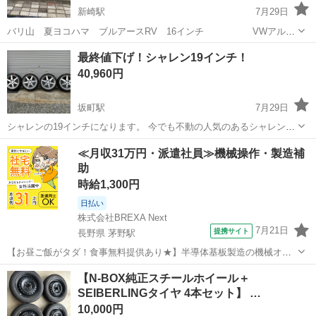
新崎駅
7月29日
バリ山 夏ヨコハマ ブルアースRV 16インチ VWアルミ
ホイール付き ４本セット 【サイズなど】 タイヤ: 205/55R16 ヨコハ
新潟
新潟市
新崎駅
タイヤ、ホイール
BluEarth
最終値下げ！シャレン19インチ！
マBluEarth 製造年2025年 山につきましては...
40,960円
坂町駅
7月29日
シャレンの19インチになります。 今でも不動の人気のあるシャレンホ
イール アルファードなどのファミリーカーをはじめセダン系などにも
新潟
村上市
坂町駅
タイヤ、ホイール
シャレン
≪月収31万円・派遣社員≫機械操作・製造補
ばっちし合います！タイヤ多少な片減りおりますがまだまだ使用でき
助
ます！ 現物確認可能ですのでよろ...
時給1,300円
日払い
株式会社BREXA Next
7月21日
提携サイト
長野県 茅野駅
【お昼ご飯がタダ！食事無料提供あり★】半導体基板製造の機械オペ
レーターや検査作業！未経験活躍中★カップル＆友達同士の応募OK！
長野
茅野市
茅野駅
その他
【N-BOX純正スチールホイール＋
赴任旅費会社負担★嬉しい無料送迎◎正社員登用制度あり！マイカー
SEIBERLINGタイヤ 4本セット】 …
通勤OK！無料駐車場完備！《長野県茅...
10,000円