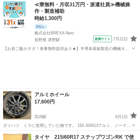
新潟
長岡市
宮内駅
タイヤ、ホイール
≪寮無料・月収31万円・派遣社員≫機械操
すのでまだまだ使用出来ます！
作・製造補助
時給1,300円
日払い
株式会社BREXA Next
7月21日
提携サイト
長野県 茅野駅
【お昼ご飯がタダ！食事無料提供あり★】半導体基板製造の機械オペ
レーターや検査作業！未経験活躍中★カップル＆友達同士の応募OK！
長野
茅野市
茅野駅
その他
赴任旅費会社負担★嬉しい無料送迎◎正社員登用制度あり！マイカー
通勤OK！無料駐車場完備！《長野県茅...
アルミホイール
17,600円
宮内駅
8月1日
ダイハツ ミラに使用していた物です。 155 /65R13アルミ、ノーマル
タイヤ付き 4本セット 使用による、傷や汚れはあります。 大きな
新潟
長岡市
宮内駅
タイヤ、ホイール
タイヤ 215/60R17 ステップワゴンRK で使
ガリキズ、曲がり、歪みはありません。 タイヤ残り溝は、4mm位で