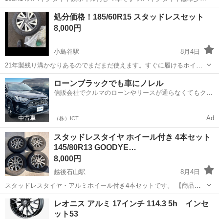
ので必要な方連絡下さい ホイルにサビあります タイヤも古いです 状
新潟
新潟市
岩室駅
タイヤ、ホイール
処分価格！185/60R15 スタッドレスセット
態は写真で判断お願いいたします。 ノークレームノーリターンでお願
8,000円
いします。 岩室温泉...
小島谷駅
8月4日
21年製残り溝かなりあるのでまだまだ使えます。すぐに履けるホイー
ルセットいかがですか？ ホイールカバーは割れていて使えないです。
新潟
長岡市
小島谷駅
タイヤ、ホイール
ローンブラックでも車にノレル
別のホイールカバーを付けて渡します。 値下げも可能です
信販会社でクルマのローンやリースが通らなくてもクル
マをご利用いただけるサービスがあります！
Ad
（株）ICT
スタッドレスタイヤ ホイール付き 4本セット
145/80R13 GOODYE…
8,000円
越後石山駅
8月4日
スタッドレスタイヤ・アルミホイール付き4本セットです。 【商品詳
細】 * タイヤ：GOODYEAR ICE NAVI 6 * サイズ：145/80R13 75Q *
新潟
新潟市
越後石山駅
タイヤ、ホイール
レオニス アルミ 17インチ 114.3 5h インセ
本数：4本 * アルミホイール付き * ナットは付属し...
ット53