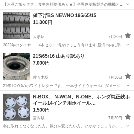
【お昼ご飯がタダ！食事無料提供あり★】半導体基板製造の機械オペ
レーターや検査作業！未経験活躍中★カップル＆友達同士の応募OK！
長野
茅野市
茅野駅
その他
値下げBS NEWNO 195/65/15
赴任旅費会社負担★嬉しい無料送迎◎正社員登用制度あり！マイカー
11,000円
通勤OK！無料駐車場完備！《長野県茅...
大形駅
7月30日
2022年のタイヤ 4本セット 溝がけっこう有ります 新潟市内に手渡
すできます よろしくお願いいたします。
新潟
新潟市
大形駅
タイヤ、ホイール
215/65r16 山あり訳あり
7,000円
佐々木駅
7月30日
21年TOYOのホワイトレターです。 一本サイドウォールにダメージあ
ります。 1本用意できる方には最高です
新潟
北蒲原郡
佐々木駅
タイヤ、ホイール
N-BOX, N-WGN、N-ONE、ホンダ純正鉄ホ
イール14インチ用ホイール…
1,500円
宮内駅
7月30日
冬に取れてなくなった方、気分を変えたい方、いかがでしょうか。 当
方25年式のN-ONEを使用しており、3年毎程度にホンダNシリーズの純