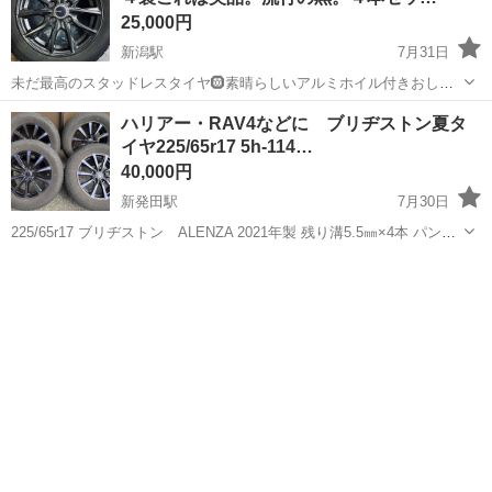
25,000円
新潟駅
7月31日
未だ最高のスタッドレスタイヤ🛞素晴らしいアルミホイル付きおしゃ
れの黒凄い最高見たところキズが無い。黒で車が引締る。 冬も雪に食
新潟
新潟市
新潟駅
タイヤ、ホイール
ハリアー・RAV4などに ブリヂストン夏タ
い付くタイヤです。スズキワゴンRとダイハツムーブその他OK
イヤ225/65r17 5h-114…
40,000円
新発田駅
7月30日
225/65r17 ブリヂストン ALENZA 2021年製 残り溝5.5㎜×4本 パンク
歴、亀裂はありません。 まだまだ使って頂けます。 アルミホイール
新潟
新発田市
新発田駅
タイヤ、ホイール
17インチ7.0J 5穴-PCD114.3 インセット38 ハブ...