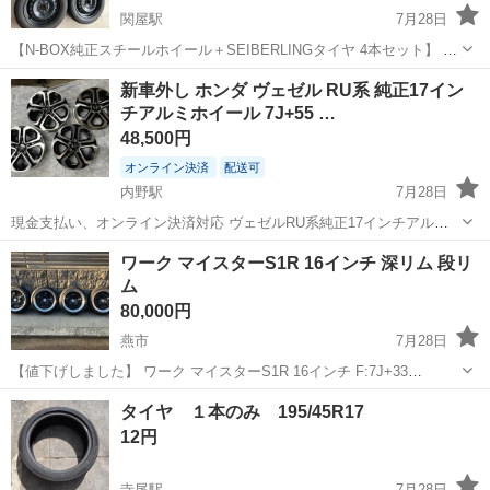
関屋駅
7月28日
【N-BOX純正スチールホイール＋SEIBERLINGタイヤ 4本セット】 N-
BOXで使用していた純正スチールホイールとタイヤ4本セットです。
新潟
新潟市
関屋駅
タイヤ、ホイール
新車外し ホンダ ヴェゼル RU系 純正17イン
【タイヤ】 ・メーカー：SEIBERLING（セイバーリング） ・サイ
チアルミホイール 7J+55 …
ズ：...
48,500円
オンライン決済
配送可
内野駅
7月28日
現金支払い、オンライン決済対応 ヴェゼルRU系純正17インチアルミ
ホイール ホイールサイズ：17×7J+55 5H PCD114.3 新車外しのホイー
新潟
新潟市
内野駅
タイヤ、ホイール
ワーク マイスターS1R 16インチ 深リム 段リ
ル4本セットです。 全体的に綺麗だと思いますが、小傷などはありま
ム
す。...
80,000円
燕市
7月28日
【値下げしました】 ワーク マイスターS1R 16インチ F:7J+33
R:7.5J+23 PCD100 4穴 フロント、リア、それぞれ1本ずつリムにガリ
新潟
燕市
タイヤ、ホイール
タイヤ １本のみ 195/45R17
傷があります(画像はガリ傷ありの2本) 希少なセンターキャップ付き ...
12円
寺尾駅
7月28日