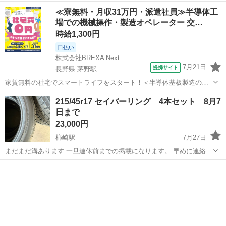
16インチ 7J ・インセット +48 ・PCD 100 ・5穴 ・ガリ傷 無し、塗装
新潟
見附市
見附駅
タイヤ、ホイール
≪寮無料・月収31万円・派遣社員≫半導体工
剥げ やや有り タイヤ 195/60R16 ・ミシ...
場での機械操作・製造オペレーター 交…
時給1,300円
日払い
株式会社BREXA Next
7月21日
提携サイト
長野県 茅野駅
家賃無料の社宅でスマートライフをスタート！＜半導体基板製造の機
械操作・検査＞ランチ代もかからないオトクな職場◎／稼ぎもしっか
長野
茅野市
茅野駅
その他
215/45r17 セイバーリング 4本セット 8月7
り！月収例31万円／長野県茅野市 半導体基板の製造・検査 クリーンル
日まで
ーム内で、半導体基板の製造や検...
23,000円
柿崎駅
7月27日
まだまだ溝あります 一旦連休前までの掲載になります。 早めに連絡い
ただければ連休中に受け渡し可能です。
新潟
上越市
柿崎駅
タイヤ、ホイール