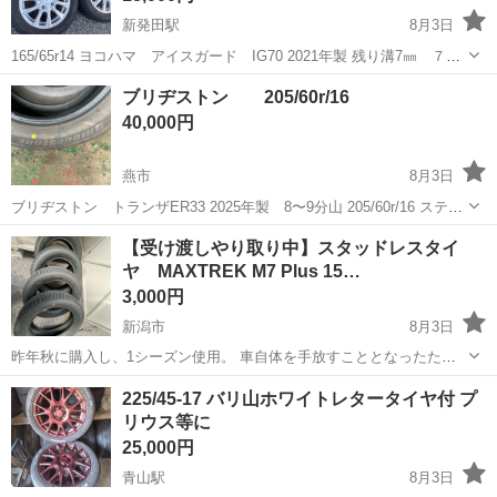
新発田駅
8月3日
165/65r14 ヨコハマ アイスガード IG70 2021年製 残り溝7㎜ ７部
山 パンク歴や亀裂無し weds製アルミホイール 14インチ-5.0J 4穴-
新潟
新発田市
新発田駅
タイヤ、ホイール
ブリヂストン 205/60r/16
PCD100 インセット+39 ハブ穴径Φ70 ガリ傷無く状...
アルミホイール
40,000円
燕市
8月3日
ブリヂストン トランザER33 2025年製 8〜9分山 205/60r/16 ステッ
プワゴンrp8新車購入後3000㌔程度で脱ぎました。 お近くであれば配
新潟
燕市
タイヤ、ホイール
ブリヂストン
【受け渡しやり取り中】スタッドレスタイ
達可能です。 ご相談ください。
ヤ MAXTREK M7 Plus 15…
3,000円
新潟市
8月3日
昨年秋に購入し、1シーズン使用。 車自体を手放すこととなったた
め、タイヤを売却することとしました。 155/65R14 スタッドレスタイ
新潟
新潟市
タイヤ、ホイール
225/45-17 バリ山ホワイトレタータイヤ付 プ
ヤ ホイールなし
リウス等に
25,000円
青山駅
8月3日