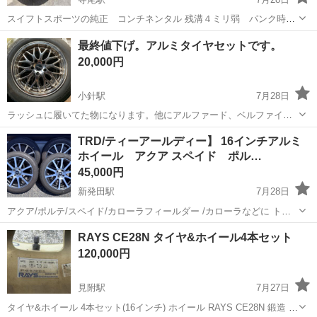
スイフトスポーツの純正 コンチネンタル 残溝４ミリ弱 パンク時等
の応急用にどうぞ
新潟
新潟市
寺尾駅
タイヤ、ホイール
コンチネンタル
最終値下げ。アルミタイヤセットです。
20,000円
小針駅
7月28日
ラッシュに履いてた物になります。他にアルファード、ベルファイア
履けると思います。 サイズは、17インチ215 60です。 アルミは、それ
新潟
新潟市
小針駅
タイヤ、ホイール
TRD/ティーアールディー】 16インチアルミ
なりに汚れ傷メッキ剥がれあります。 タイヤは、ワンシーズン位で、
ホイール アクア スペイド ポル…
バリ山です。 写真で確...
45,000円
新発田駅
7月28日
アクア/ポルテ/スペイド/カローラフィールダー /カローラなどに トヨ
タTRD 16インチアルミホイール 16×6.5J 4H×PCD100㎜ INSET45㎜
新潟
新発田市
新発田駅
タイヤ、ホイール
RAYS CE28N タイヤ&ホイール4本セット
ハブ穴径Φ60㎜ リム・スポークに小傷や傷有り(写真を参照し...
120,000円
見附駅
7月27日
タイヤ&ホイール 4本セット(16インチ) ホイール RAYS CE28N 鍛造 ・