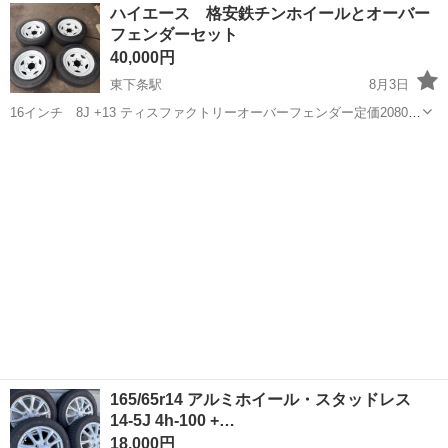
山梨
国母駅
その他
ハイエース 格安鉄チンホイールとオーバー
◎正社員登用制度あり！マイカー通勤可！《山梨県中巨摩郡昭和町》
フェンダーセット
人気の工場のお仕事 ◇結晶...
40,000円
東下条駅
8月3日
16インチ 8J +13 ティスファクトリーオーバーフェンダー定価20800
円 タイヤは使い物になりません保護程度 引き取り限定 ノークレーム
新潟
東蒲原郡
東下条駅
タイヤ、ホイール
ノーリターン
165/65r14 アルミホイール・スタッドレス
14-5J 4h-100 +…
18,000円