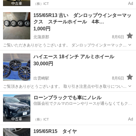
Ad
（株）ICT
155/65R13 古い ダンロップウインターマッ
クス スチールホイール 4本…
1,000円
北蒲原郡
8月6日
ご覧いただきありがとうございます。 ダンロップウインターマック
ス スチールホイールの4本セットです。 155/65R13 2016年製造 溝も
新潟
北蒲原郡
タイヤ、ホイール
ハイエース 18インチ アルミホイール
あり車庫で保管されていたのですが、年数的にスタッドレスとして使
30,000円
用するのは難しいと...
出雲崎駅
8月6日
ご覧頂きありがとうございます。 取り引き注意点や引き取りについて
記載がありますのでページ下までと自己紹介の熟読の上ご検討お願い
新潟
三島郡
出雲崎駅
タイヤ、ホイール
ローンブラックでも車にノレル
致します。 ～～～商品説明～～～ ハイエースに使用していたものを譲
信販会社でクルマのローンやリースが通らなくてもクル
り受けました。 他のホイール...
マをご利用いただけるサービスがあります！
Ad
（株）ICT
195/65R15 タイヤ