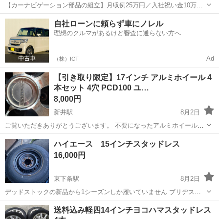
【カーナビゲーション部品の組立】月収例25万円／入社祝い金10万
円！／うれしい土日祝休み★年間休日125日／稼げる夜勤専属！日払い
長野
松本市
南松本駅
その他
自社ローンに頼らず車にノレル
OK！ 人気の工場のお仕事 ◇カーナビゲーション部品の組立◇ ■ 業務
理想のクルマがあるけど審査に通らない方へ
内容 車載用カーナビゲ...
Ad
（株）ICT
【引き取り限定】17インチ アルミホイール 4
本セット 4穴 PCD100 ユ…
8,000円
新井駅
8月2日
ご覧いただきありがとうございます。 不要になったアルミホイール4
本セットをお譲りします。 手渡し（引き取り限定）での取引をお願い
新潟
妙高市
新井駅
タイヤ、ホイール
ハイエース 15インチスタッドレス
いたします。 納屋の2階にしまってあるので、購入前提の方がいれ
16,000円
ば、おろして細かく1本1本撮影、写...
東下条駅
8月2日
デッドストックの新品から1シーズンしか履いていません ブリヂスト
ン DSVー01 バリ溝 タイヤヒビ割れ無し エア漏れ無し 全然まだまだ
新潟
東蒲原郡
東下条駅
タイヤ、ホイール
15インチ
送料込み軽四14インチヨコハマスタッドレス
使えます 引き取り限定 ノークレームノーリターン