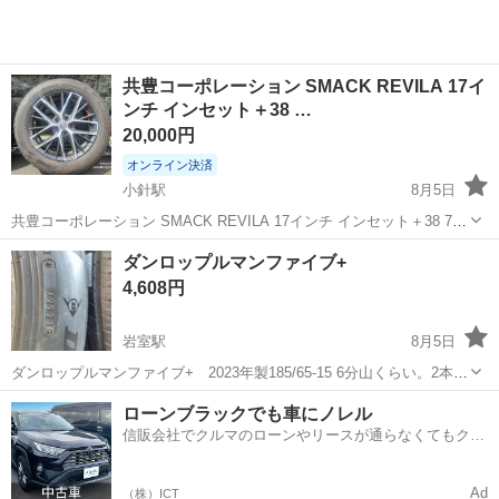
共豊コーポレーション SMACK REVILA 17イ
ンチ インセット＋38 …
20,000円
オンライン決済
小針駅
8月5日
共豊コーポレーション SMACK REVILA 17インチ インセット＋38 7J
ice GUARD IG60 215/60R17 6部山 2018年製 4本セット 4本通しサイズ
新潟
新潟市
小針駅
タイヤ、ホイール
ダンロップルマンファイブ+
です。 目視で曲がり、クラック確認できま...
4,608円
岩室駅
8月5日
ダンロップルマンファイブ+ 2023年製185/65-15 6分山くらい。2本
バラ売りは出来ませんのでよろしくお願いします。
新潟
新潟市
岩室駅
タイヤ、ホイール
ローンブラックでも車にノレル
信販会社でクルマのローンやリースが通らなくてもクル
よろしくお願いします
マをご利用いただけるサービスがあります！
Ad
（株）ICT