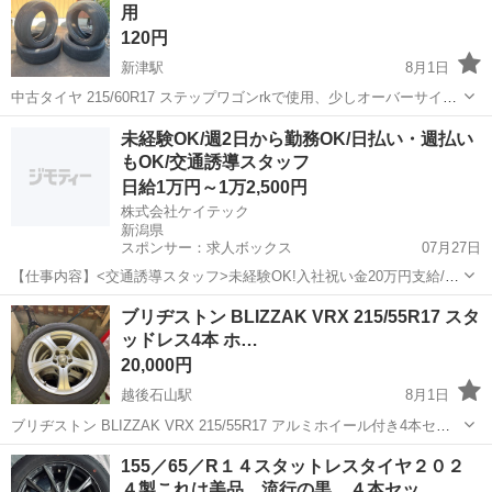
用
す。 引取場...
120円
新津駅
8月1日
中古タイヤ 215/60R17 ステップワゴンrkで使用、少しオーバーサイズ
ですが問題無く使用してました。 必要な方いかがですか？ 受渡し場所
新潟
新潟市
新津駅
タイヤ、ホイール
タイヤ
未経験OK/週2日から勤務OK/日払い・週払い
は、秋葉区アベイル駐車場ですが、購入者様と当方の利害が一致すれ
もOK/交通誘導スタッフ
ば、別な場所...
日給1万円～1万2,500円
株式会社ケイテック
新潟県
スポンサー：求人ボックス
07月27日
【仕事内容】<交通誘導スタッフ>未経験OK!入社祝い金20万円支給/週
2日～OK!働きやすさ重視! <交通誘導スタッフ> 週2日～OK!働きやす
アルバイト・パート
ブリヂストン BLIZZAK VRX 215/55R17 スタ
さ重視! 未経験可!急な出費も安心の 日払い・週払いもOK! 幅広い年代
ッドレス4本 ホ…
の方が活躍中で...
20,000円
越後石山駅
8月1日
ブリヂストン BLIZZAK VRX 215/55R17 アルミホイール付き4本セッ
トです。 使用に伴う傷や汚れはありますが、まだ使用できる状態で
新潟
新潟市
越後石山駅
タイヤ、ホイール
155／65／R１４スタットレスタイヤ２０２
す。詳細は写真をご確認ください。ご不明な点はお気軽にお問い合わ
４製これは美品。流行の黒。４本セッ…
せください。