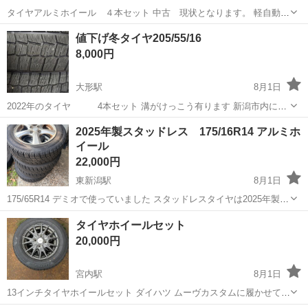
タイヤアルミホイール ４本セット 中古 現状となります。 軽自動車
にて使用していました。 タイヤ ブリヂストン nextry 155 65 13 2022
新潟
新潟市
関屋駅
タイヤ、ホイール
値下げ冬タイヤ205/55/16
年製造 ホイール 13インチ pcd100 4穴 アルミ よろ...
8,000円
大形駅
8月1日
2022年のタイヤ 4本セット 溝がけっこう有ります 新潟市内に手
渡すできます よろしくお願いいたします。
新潟
新潟市
大形駅
タイヤ、ホイール
2025年製スタッドレス 175/16R14 アルミホ
イール
22,000円
東新潟駅
8月1日
175/65R14 デミオで使っていました スタッドレスタイヤは2025年製で
2ヶ月程度しか使用していません アルミホイールの状態は素人なので
新潟
新潟市
東新潟駅
タイヤ、ホイール
タイヤホイールセット
判断できません、画像で判断お願いします 新潟市内で引き渡しでお願
アルミホイール
20,000円
いします
宮内駅
8月1日
13インチタイヤホイールセット ダイハツ ムーヴカスタムに履かせてま
した 25年製ブリヂストン ニューノ 145/80R13 タイヤの溝もバリ山で