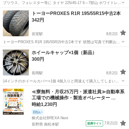
プリウス、フォレスター等に タイヤ 225/45-17 6～7部山 ホワイトレタ
ー ホイール 100×5穴 シルバーにクリアレッド塗装 トラブル防止のた
新潟
新潟市
青山駅
タイヤ、ホイール
トーヨーPROXES R1R 195/55R15中古2本
め画像で判断できない場合は現物確認をお願い致...
342円
岩室駅
8月2日
トーヨーPROXES R1R 195/55R15中古2本です 状態は写真で判断お願
いいたします。 ノークレームノーリターンでお願いします。 岩室温泉
新潟
新潟市
岩室駅
タイヤ、ホイール
PROXES
ホイールキャップ×1個（新品）
付近まで取りに来て頂ける方 宜しくお願い致します。
300円
長岡駅
8月2日
14インチのホイールカバー×1個 4個入りと間違えて購入してしまい、1
個しかありません。 偶々同じカバーをお使いで1個無くされた方など
新潟
長岡市
長岡駅
タイヤ、ホイール
≪寮無料・月収25万円・派遣社員≫自動車系
いかがでしょうか？ 新品未使用品ですが中国製品の為、塗装の適当さ
工場での機械操作・製造オペレーター …
やバリが有ったりと、作り...
時給1,230円
日払い
株式会社BREXA Next
7月21日
提携サイト
長野県 南松本駅