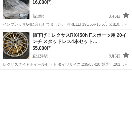
16,000円
新潟駅
8月6日
インプレッサG4に合わせてました。 PIRELLI 195/65R15 5穴 pcd100
タイヤ溝は5mm程度 古いタイヤなので、夏タイヤで履かせるのをお勧
新潟
新潟市
新潟駅
タイヤ、ホイール
値下げ！レクサスRX450h Fスポーツ用 20イ
めします。 上記の条件に合わせてくだ...
ンチ スタッドレス4本セット…
55,000円
直江津駅
8月5日
レクサスタイヤホイールセット タイヤサイズ:235/55R20 製造年:2019
年28週 ダンロップ ウィンターマックス SJ8 ホイールサイズ:20×8.5J
新潟
上越市
直江津駅
タイヤ、ホイール
ホイール
マナレイ レフィナーダ モーション１ ...