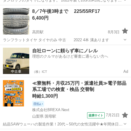
ダンロップのタイヤになります。 2022年製で205/55R16になります。
溝は6ミリ程ありまだまだ使えるのですが側面にヒビが割とあるのでそ
新潟
新潟市
内野西が丘駅
タイヤ、ホイール
8／7午後3時まで 225/55RF17
れでも良いと言う方がいれば差し上げます。 基本ノークレームにてお
6,400円
願いします。
高田駅
8月3日
ランフラットタイヤ タイヤのみ 中古 2022 4本 溝あります
新潟
上越市
高田駅
タイヤ、ホイール
自社ローンに頼らず車にノレル
理想のクルマがあるけど審査に通らない方へ
ランフラットタイヤ
Ad
（株）ICT
≪寮無料・月収25万円・派遣社員≫電子部品
系工場での検査・検品 交替制
時給1,300円
日払い
株式会社BREXA Next
7月21日
提携サイト
山梨県 国母駅
結晶SAWウェーハの製造作業！20代～50代の女性活躍中★年間休日
120日＆土日祝休み！クリーンルーム内でのお仕事！日払い制度利用可