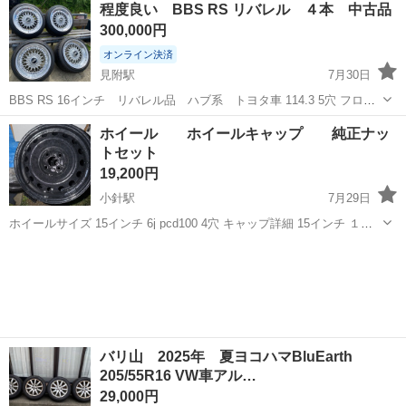
新潟
長岡市
宮内駅
タイヤ、ホイール
程度良い BBS RS リバレル ４本 中古品
正装着タイヤを購入していました。それについていたキャップとN-
300,000円
ONEについてるキャッ...
オンライン決済
見附駅
7月30日
BBS RS 16インチ リバレル品 ハブ系 トヨタ車 114.3 5穴 フロン
ト ディスク8.5J ＋14 リム1.5J インナーリム7.0J ...
新潟
見附市
見附駅
タイヤ、ホイール
ホイール ホイールキャップ 純正ナッ
トセット
19,200円
小針駅
7月29日
ホイールサイズ 15インチ 6j pcd100 4穴 キャップ詳細 15インチ １５
年ほど前の絶版品 当時物 未使用室内保管の為状態はかなり良いです
新潟
新潟市
小針駅
タイヤ、ホイール
バリ山 2025年 夏ヨコハマBluEarth
205/55R16 VW車アル…
29,000円