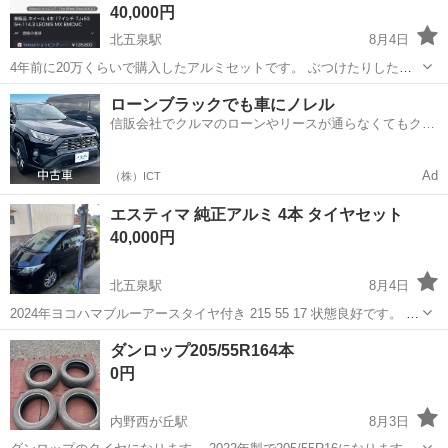
40,000円
北五泉駅
8月4日
4年前に20万くらいで購入したアルミセットです。 ぶつけたりした事
ないのでガリ傷などないです。 ベストマッチはrc オデッセイ ヴェゼ
新潟
五泉市
北五泉駅
タイヤ、ホイール
17インチ
ローンブラックでも車にノレル
ル みたいです。 エスティマにも履けてます。 ミニバンならだいたい
信販会社でクルマのローンやリースが通らなくてもクル
はいけると思います。 セ...
マをご利用いただけるサービスがあります！
Ad
（株）ICT
エスティマ 純正アルミ 4本 タイヤセット
40,000円
北五泉駅
8月4日
2024年ヨコハマブルーアースタイヤ付き 215 55 17 状態良好です。 土
曜日お昼頃までの限定出品です。
新潟
五泉市
北五泉駅
タイヤ、ホイール
ダンロップ205/55R164本
0円
内野西が丘駅
8月3日