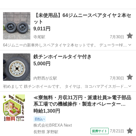
【未使用品】64ジムニースペアタイヤ２本セ
ット
9,011円
寺尾駅
7月30日
64ジムニーの新車外しスペアタイヤ２本セットです。 デューラーH/L
175/80r16 片方は25年３週、22年35週製造となります。 いずれも未使
新潟
新潟市
寺尾駅
タイヤ、ホイール
鉄チンホイールタイヤ付き
用です。保管時に若干ホコリ等をかぶりましたが、目立ったキズはあ
5,000円
りません。
内野西が丘駅
7月30日
初めまして 鉄チンホイールです。 タイヤは、ヨコハマアイスガ―ド
サイズ135-80R12インチ4本になります。 ご検討のほど宜しく御願い
新潟
新潟市
内野西が丘駅
タイヤ、ホイール
≪寮無料・月収31万円・派遣社員≫電子部品
致します。 なお、無料では御座いません。何でもかんでも0円では御
系工場での機械操作・製造オペレーター…
座いません。
時給1,300円
日払い
株式会社BREXA Next
7月21日
提携サイト
長野県 茅野駅