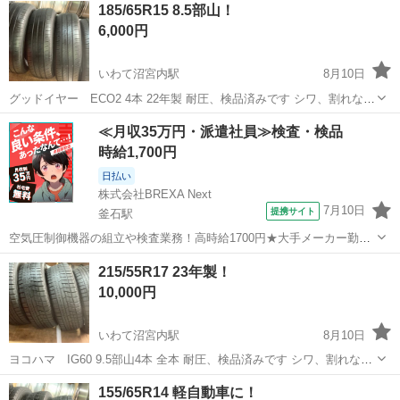
185/65R15 8.5部山！
6,000円
いわて沼宮内駅
8月10日
グッドイヤー ECO2 4本 22年製 耐圧、検品済みです シワ、割れなく
美品です 4本の値段です。 まだまだ履けます。 遠出する前に安心を安
岩手
岩手郡
いわて沼宮内駅
タイヤ、ホイール
耐圧
≪月収35万円・派遣社員≫検査・検品
価で買いませんか？ タイヤ交換作業一式も承りますので是非御用命下
時給1,700円
さいませ！ 自...
日払い
株式会社BREXA Next
7月10日
提携サイト
釜石駅
空気圧制御機器の組立や検査業務！高時給1700円★大手メーカー勤
務！嬉しい寮費無料！ワンルーム寮完備★マイカー通勤OK＆工場敷地
岩手
釜石市
釜石駅
その他
215/55R17 23年製！
内に無料駐車場あり★！《岩手県釜石市》 人気の工場のお仕事 ◇空気
10,000円
圧制御機器（シリンダ、バルブ...
いわて沼宮内駅
8月10日
ヨコハマ IG60 9.5部山4本 全本 耐圧、検品済みです シワ、割れなく
美品です 相場の３分の1位の値段です。 抜群に効きます！ まだまだ履
岩手
岩手郡
いわて沼宮内駅
タイヤ、ホイール
耐圧
155/65R14 軽自動車に！
けます。 冬タイヤが高騰する中、安価で安心を買いませんか？ シーズ