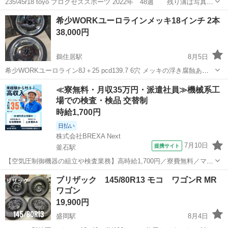
235\45r18 toyo プロクセススポーツ 2022年 48週 残り溝は写真に
てご確認下さい。 パンク修理等や目立つ傷はありません。 屋内保管で
岩手
奥州市
タイヤ、ホイール
希少WORKユーロラインメッキ18インチ 2本
す。 まだまだ使用出来ると思います。 主に土日、平日仕事終わり対応
38,000円
と...
鵜住居駅
8月5日
希少WORKユーロライン8J＋25 pcd139.7 6穴 メッキの浮き腐蝕あり
ますが使用に問題ありません。 タイヤは使用期間が短いのでバリ山で
岩手
釜石市
鵜住居駅
タイヤ、ホイール
≪寮無料・月収35万円・派遣社員≫機械系工
す。 2本になります。
場での検査・検品 交替制
時給1,700円
日払い
株式会社BREXA Next
7月10日
提携サイト
釜石駅
【空気圧制御機器の組立や検査業務】高時給1,700円／寮費無料／マイ
カー通勤OK＆工場敷地内に無料駐車場あり 人気の工場のお仕事 ◇空
岩手
釜石市
釜石駅
その他
ブリザック 145/80R13 モコ ワゴンR MR
気圧制御機器（シリンダ、バルブ等）の製造・組立、検査、梱包、入
ワゴン
出荷業務◇ ＊大手メーカー...
19,900円
盛岡駅
8月4日