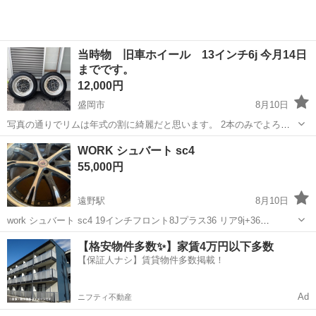
当時物 旧車ホイール 13インチ6j 今月14日
までです。
12,000円
盛岡市
8月10日
写真の通りでリムは年式の割に綺麗だと思います。 2本のみでよろし
くお願いします。 タイヤははずしました。
岩手
盛岡市
タイヤ、ホイール
旧車
WORK シュバート sc4
55,000円
遠野駅
8月10日
work シュバート sc4 19インチフロント8Jプラス36 リア9j+36
pcd114.3 使用していましたのでガリ傷と腐食多めです
岩手
遠野市
遠野駅
タイヤ、ホイール
【格安物件多数✨】家賃4万円以下多数
【保証人ナシ】賃貸物件多数掲載！
Ad
ニフティ不動産