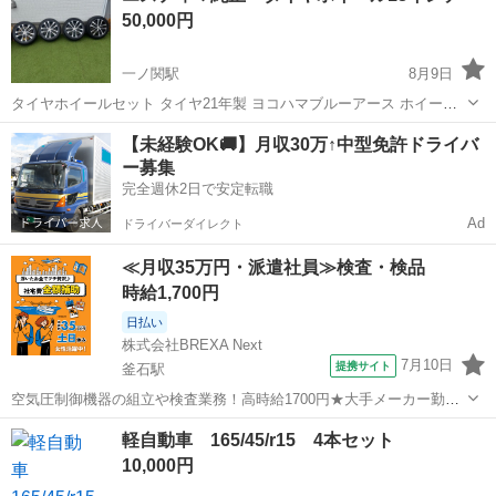
50,000円
一ノ関駅
8月9日
タイヤホイールセット タイヤ21年製 ヨコハマブルーアース ホイール
ガキズ無し
岩手
一関市
一ノ関駅
タイヤ、ホイール
【未経験OK🚚】月収30万↑中型免許ドライバ
ー募集
完全週休2日で安定転職
Ad
ドライバーダイレクト
≪月収35万円・派遣社員≫検査・検品
時給1,700円
日払い
株式会社BREXA Next
7月10日
提携サイト
釜石駅
空気圧制御機器の組立や検査業務！高時給1700円★大手メーカー勤
務！嬉しい寮費無料！ワンルーム寮完備★マイカー通勤OK＆工場敷地
岩手
釜石市
釜石駅
その他
軽自動車 165/45/r15 4本セット
内に無料駐車場あり★！《岩手県釜石市》 人気の工場のお仕事 ◇空気
10,000円
圧制御機器（シリンダ、バルブ...