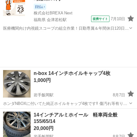
日払い
株式会社BREXA Next
7月10日
提携サイト
福島県 会津若松駅
医療機関向け内視鏡スコープの組立作業！日勤専属＆年間休日120日
★◎20代～40代の男女活躍中！送迎あり！マイカー通勤OK◎無料駐車
福島
会津若松市
会津若松駅
その他
場あり★日払いあり◎空調完備で快適作業！《福島県会津若松市》 人
気の工場のお仕事 ◇医療機...
n-box 14インチホイルキャップ4枚
1,000円
岩手飯岡駅
8月7日
ホンダNBOXに付いてた純正ホイルキャップ4枚です‼️ 傷汚れ等有りで
す‼️ 使用には問題無いと思います‼️ n-wgn n-one等にも付くと思います
岩手
盛岡市
岩手飯岡駅
タイヤ、ホイール
14インチ
14インチアルミホイール 軽車両全般
が 適合心配な方はディーラーに聞いて下さい！(^^) 落とした方 割れ
155/65/14
て...
20,000円
岩手飯岡駅
8月7日