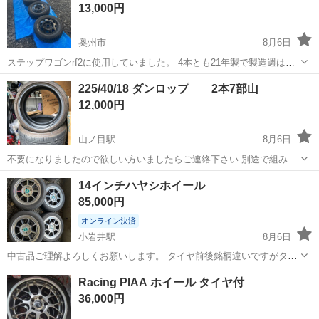
13,000円
場のお仕事 ◇半導体製造設備...
奥州市
8月6日
ステップワゴンrf2に使用していました。 4本とも21年製で製造週はバ
ラバラです。 途中2年位乗って無かったので距離はそんなに走ってま
岩手
奥州市
タイヤ、ホイール
225/40/18 ダンロップ 2本7部山
せん。 溝はどれも8ミリ以上有り。 ホイールは初代CRVの純正鉄チン
12,000円
を自家塗装してます。 ...
山ノ目駅
8月6日
不要になりましたので欲しい方いましたらご連絡下さい 別途で組み替
えできます。
岩手
一関市
山ノ目駅
タイヤ、ホイール
14インチハヤシホイール
85,000円
オンライン決済
小岩井駅
8月6日
中古品ご理解よろしくお願いします。 タイヤ前後銘柄違いですがタイ
ヤ組みました。 165/55-14 14インチ PCD100 6J オフセット38
岩手
滝沢市
小岩井駅
タイヤ、ホイール
Racing PIAA ホイール タイヤ付
36,000円