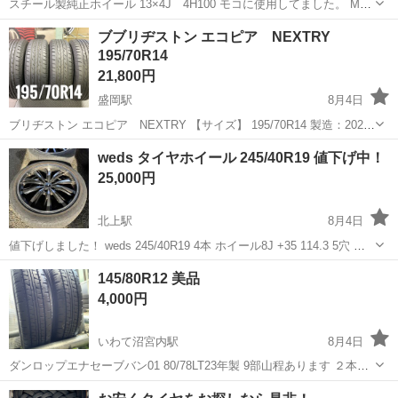
スチール製純正ホイール 13×4J 4H100 モコに使用してました。 MR
ワゴンやアルト ワゴンR に使用できます。 傷 色褪せ さびあり 使
岩手
盛岡市
盛岡駅
タイヤ、ホイール
MRワゴン
ブブリヂストン エコピア NEXTRY
用上問題ありません。 【スタッドレ...
195/70R14
21,800円
盛岡駅
8月4日
ブリヂストン エコピア NEXTRY 【サイズ】 195/70R14 製造：2022
年 溝：9分山×2 8.5分山×2 ★中古タイヤ＆ホイール買取専門店 ゲッ
岩手
盛岡市
盛岡駅
タイヤ、ホイール
エコピア
weds タイヤホイール 245/40R19 値下げ中！
トレ...
25,000円
北上駅
8月4日
値下げしました！ weds 245/40R19 4本 ホイール8J +35 114.3 5穴 タ
イヤはおまけ程度ですが、ホイールの状態はいいと思います。 状態確
岩手
北上市
北上駅
タイヤ、ホイール
ホイール
145/80R12 美品
認や、質問などありましたらお気軽にお問い合わせ下さい。 トラ...
4,000円
いわて沼宮内駅
8月4日
ダンロップエナセーブバン01 80/78LT23年製 9部山程あります ２本で
す バンタイヤ高いので安くどうぞ！ 補修歴無し ゴムの状態も割れな
岩手
岩手郡
いわて沼宮内駅
タイヤ、ホイール