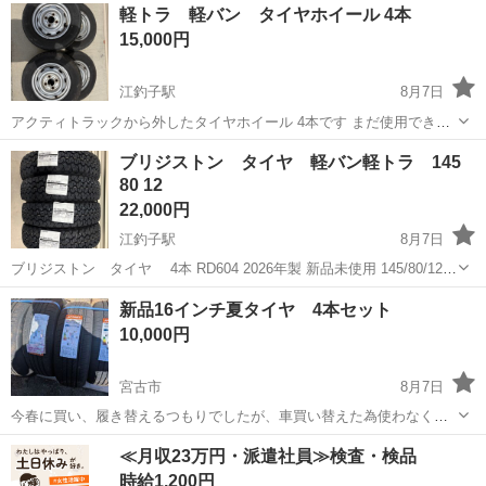
岩手
胆沢郡
金ケ崎駅
タイヤ、ホイール
軽トラ 軽バン タイヤホイール 4本
15,000円
江釣子駅
8月7日
アクティトラックから外したタイヤホイール 4本です まだ使用できる
と思います。 スペア欲しい方おつけします。スペアはタイヤ要交換で
岩手
北上市
江釣子駅
タイヤ、ホイール
ブリジストン タイヤ 軽バン軽トラ 145
す。 引き取りでお願い致します。
80 12
22,000円
江釣子駅
8月7日
ブリジストン タイヤ 4本 RD604 2026年製 新品未使用 145/80/12
軽トラック軽バン等に 引き取りでお願い致します。
岩手
北上市
江釣子駅
タイヤ、ホイール
新品16インチ夏タイヤ 4本セット
10,000円
宮古市
8月7日
今春に買い、履き替えるつもりでしたが、車買い替えた為使わなくな
りました。 新品ですが倉庫保管していたため汚れあります。
岩手
宮古市
タイヤ、ホイール
≪月収23万円・派遣社員≫検査・検品
時給1,200円