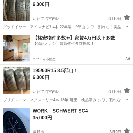
6,000円
ン前の特価です...
いわて沼宮内駅
8月10日
グッドイヤー アイスナビ7 4本 22年製 9部山 シワ、割れなく美品で
す まだまだ履けます。 ナビ7は効きます！！ 冬タイヤがとても高いの
岩手
岩手郡
いわて沼宮内駅
タイヤ、ホイール
【格安物件多数✨】家賃4万円以下多数
で、今のうちに安価で買いませんか？ タイヤ交換作業一式も承ります
【保証人ナシ】賃貸物件多数掲載！
軽自動車
ので是非御用命下さ...
Ad
ニフティ不動産
195/60R15 8.5部山！
6,000円
いわて沼宮内駅
8月10日
ブリヂストン ネクストリー4本 18年 耐圧，検品済み シワ、割れなく
美品です BS製ですし、まだまだ履けます。 遠出する前に安心を安価
岩手
岩手郡
いわて沼宮内駅
タイヤ、ホイール
耐圧
WORK SCHWERT SC4
で買いませんか？ タイヤ交換作業一式も承りますので是非御用命下さ
35,000円
いませ！ 自己紹介文必...
遠野市
8月9日