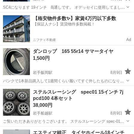
SC4になります 19インチ 8j通しです。 オデッセイに使用してまし
た！比較的に綺麗です！ タイヤはおまけとお考えください！
岩手
遠野市
タイヤ、ホイール
19インチ
【格安物件多数✨】家賃4万円以下多数
【保証人ナシ】賃貸物件多数掲載！
Ad
ニフティ不動産
ダンロップ 165 55r14 サマータイヤ
1,500円
岩手飯岡駅
8月9日
パンクで1本新品購入して1週間くらい履いてすぐ外したものになりま
す。9割以上の溝。 画像確認してください。タイヤ1本。格安品。 必要
岩手
盛岡市
岩手飯岡駅
タイヤ、ホイール
ダンロップ
ステルスレーシング spec01 15インチ 7j
な方いましたら宜しくお願いしますm(__)m しっかり購入希望のあるま
pcd100 4本セット
ともな普通の人きてく...
38,000円
岩手船越駅
8月9日
ご覧いただきありがとうございます。 ステルスレーシング spec-01の4
本セットです。 15インチ 7j pcd100の4穴です。 185/55r15のタイヤも
岩手
下閉伊郡
岩手船越駅
タイヤ、ホイール
エスティマ純正 タイヤホイール18インチ
ついております。 オフセットは、+30？だと思います。もしかし...