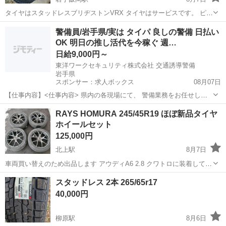
タイヤはスタッドレスブリヂストンVRX タイヤはサービスです。 ピッ
チ100 4ケツ ガリ傷は無いです。
岩手
盛岡市
岩手飯岡駅
タイヤ、ホイール
警備員/岩手県/実は タイパ 良しの警備 日払い
OK 明日の推し活代を今稼ぐ 週…
日給9,000円～
東洋ワークセキュリティ株式会社 交通誘導警備
岩手県
スポンサー：求人ボックス
08月07日
【仕事内容】<仕事内容> 県内の各現場にて、 警備業務をお任せしま
す! 歩行者の誘導 一般車両の誘導 工事車両の誘導 これがメインの業務
アルバイト・パート
RAYS HOMURA 245/45R19 ほぼ新品タイヤ
です! 難しいことは特にありません 力仕事も一切ナシ 未経験でも気軽
ホイールセット
に始められます 入社後の研...
125,000円
北上駅
8月7日
車両買い替えのため出品します アウディA6 2.8 クワトロに装着してい
ました。(DBA-4GCHVS) 【サイズ】 ホイール：19×8.5J +45 PCD：
岩手
北上市
北上駅
タイヤ、ホイール
スタッドレス 2本 265/65r17
112 / 5穴 タイヤ：245/45R19 銘柄：LAU...
40,000円
柳原駅
8月6日