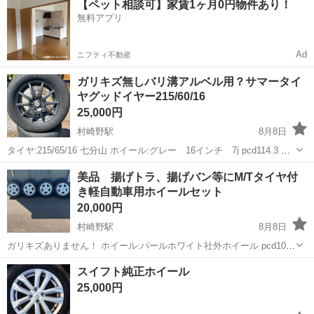
【ペット相談可】家賃1ヶ月0円物件あり！
内に無料駐車場あり★！《岩手県釜石市》 人気の工場のお仕事 ◇空気
無料アプリ
圧制御機器（シリンダ、バルブ...
Ad
ニフティ不動産
ガリキズ無しバリ溝アルベル用？サマータイ
ヤグッドイヤー215/60/16
25,000円
村崎野駅
8月8日
タイヤ:215/65/16 七分山 ホイール:グレー 16インチ 7j pcd114.3 友
人から譲って貰い半年使用しましたが、別のタイヤが手に入ったので
岩手
花巻市
村崎野駅
タイヤ、ホイール
美品 揚げトラ、揚げバン等にM/Tタイヤ付
手放します！ 気になる方はご一報ください！ 値引きありきでの問い...
き軽自動車用ホイールセット
20,000円
村崎野駅
8月8日
ガリキズありません！ ホイール:パールホワイト社外ホイール pcd100
4穴 タイヤ:ナンカン 165/65/14 タイヤは、少し減ってますがまだ行
岩手
花巻市
村崎野駅
タイヤ、ホイール
スイフト純正ホイール
けると思います！
25,000円