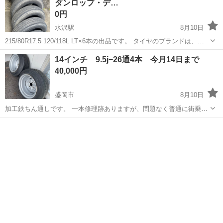
ダンロップ・デ…
0円
水沢駅
8月10日
215/80R17.5 120/118L LT×6本の出品です。 タイヤのブランドは、ダ
ンロップ・デュラビス R205。 製造年は2018年製造です。 残り溝はま
岩手
奥州市
水沢駅
タイヤ、ホイール
14インチ 9.5j−26通4本 今月14日まで
だまだあります。 ブロックが欠けている部分がございま...
40,000円
盛岡市
8月10日
加工鉄ちん通しです。 一本修理跡ありますが、問題なく普通に街乗り
で履いて走ってました。 かなり深リムなのでご理解いただけるかたよ
岩手
盛岡市
タイヤ、ホイール
14インチ
ろしくお願いします。 ディレッツァはおまけです。 交渉受けます