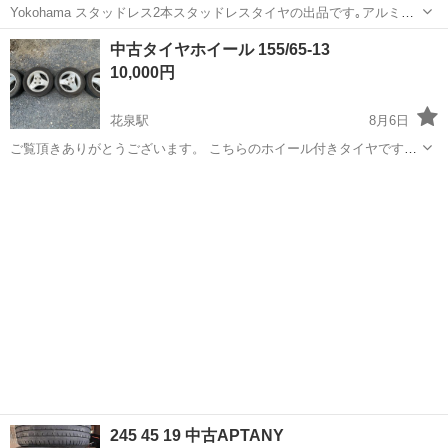
Yokohama スタッドレス2本スタッドレスタイヤの出品です｡アルミは
傷等あります。
岩手
北上市
柳原駅
タイヤ、ホイール
中古タイヤホイール 155/65-13
10,000円
花泉駅
8月6日
ご覧頂きありがとうございます。 こちらのホイール付きタイヤです
が、溝はかなりございますが、年式が古い為かタイヤにヒビが見受け
岩手
一関市
花泉駅
タイヤ、ホイール
られます。 今までエブリィに履かせており、パンク等はありませんで
したが、ご購入の際は写真をご確認頂き...
245 45 19 中古APTANY