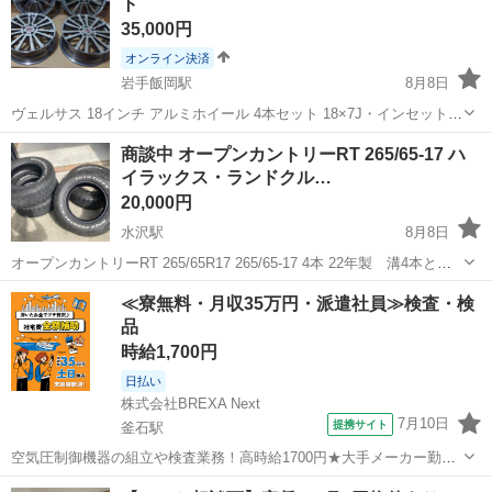
ト
35,000円
オンライン決済
岩手飯岡駅
8月8日
ヴェルサス 18インチ アルミホイール 4本セット 18×7J・インセット
52・PCD 114.3 ホイールは一昔前のヴェルサスになります。 一部クリ
岩手
盛岡市
岩手飯岡駅
タイヤ、ホイール
18インチ
商談中 オープンカントリーRT 265/65-17 ハ
ア剥がれがあります。 ヴェゼル・オデッセイ・ステップW・ノア・ヴ
イラックス・ランドクル…
ォ...
20,000円
水沢駅
8月8日
オープンカントリーRT 265/65R17 265/65-17 4本 22年製 溝4本とも
6.5㎜位でまだまだ使えます。 仕様変更の為 交換したので欲しい方に
岩手
奥州市
水沢駅
タイヤ、ホイール
≪寮無料・月収35万円・派遣社員≫検査・検
お譲りいたします。交換前は問題なく使用していました。 パンク修
品
理...
時給1,700円
日払い
株式会社BREXA Next
7月10日
提携サイト
釜石駅
空気圧制御機器の組立や検査業務！高時給1700円★大手メーカー勤
務！嬉しい寮費無料！ワンルーム寮完備★マイカー通勤OK＆工場敷地
岩手
釜石市
釜石駅
その他