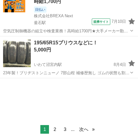
時給1,700円
日払い
株式会社BREXA Next
7月10日
提携サイト
釜石駅
空気圧制御機器の組立や検査業務！高時給1700円★大手メーカー勤
務！嬉しい寮費無料！ワンルーム寮完備★マイカー通勤OK＆工場敷地
岩手
釜石市
釜石駅
その他
195/65R15プリウスなどに！
内に無料駐車場あり★！《岩手県釜石市》 人気の工場のお仕事 ◇空気
5,000円
圧制御機器（シリンダ、バルブ...
いわて沼宮内駅
8月4日
23年製！ブリヂストンニューノ 7部山程 補修歴無し ゴムの状態も割れ
なく、良好です プロフィール必読の上、お問い合わせ下さいませ お取
岩手
岩手郡
いわて沼宮内駅
タイヤ、ホイール
引は盛岡市玉山区川又字赤坂12-158で、平日8時から17時迄は対応出来
タイヤ交換
ます 又、弊社...
1
2
3
...
次へ