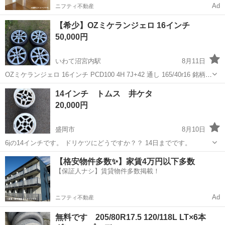
Ad
ニフティ不動産
【希少】OZミケランジェロ 16インチ
50,000円
いわて沼宮内駅
8月11日
OZミケランジェロ 16インチ PCD100 4H 7J+42 通し 165/40r16 銘柄ア
プタニー 走行1000キロ未満 2本干渉傷有 クラック無 歪み無 エア漏れ
岩手
岩手郡
いわて沼宮内駅
タイヤ、ホイール
14インチ トムス 井ケタ
無 そのまま履けます
20,000円
盛岡市
8月10日
6jの14インチです。 ドリケツにどうですか？？ 14日までです。
岩手
盛岡市
タイヤ、ホイール
【格安物件多数✨】家賃4万円以下多数
【保証人ナシ】賃貸物件多数掲載！
Ad
ニフティ不動産
無料です 205/80R17.5 120/118L LT×6本