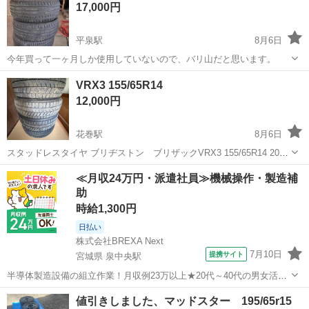
17,000円
平泉駅
8月6日
今年買って一ヶ月しか使用していないので、バリ山だと思います。
岩手
西磐井郡
平泉駅
タイヤ、ホイール
VRX3 155/65R14
12,000円
花巻駅
8月6日
スタッドレスタイヤ ブリヂストン ブリザックVRX3 155/65R14 2021
年製 プラットホームまで3ミリくらい 2022年購入後、往復10キロ程の
岩手
花巻市
花巻駅
タイヤ、ホイール
ブリザック
≪月収24万円・派遣社員≫機械操作・製造補
通勤に3シーズン使用しました 交替勤務をしてますので返信遅めです
助
時給1,300円
日払い
株式会社BREXA Next
7月10日
提携サイト
宮城県 泉中央駅
半導体製造設備の組立作業！月収例23万以上★20代～40代の男女活躍
中中！社会保険完備！送迎あり！◎マイカー通勤OK＆無料駐車場完
宮城
泉中央駅
その他
値引きしました、マッドスター 195/65r15
備！作業着無償貸与◎食堂利用可★《宮城県黒川郡大和町》 人気の工