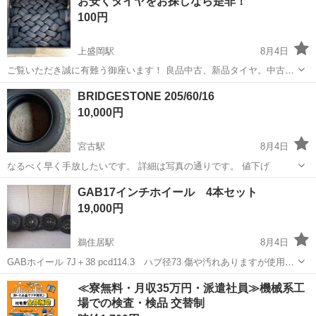
お安くタイヤをお探しなら是非！
く、良好です プロフィール必読の上、お問い合わせ下さいませ お取引
100円
は盛岡市玉...
上盛岡駅
8月4日
ご覧いただき誠に有難う御座います！ 良品中古、新品タイヤ。中古
鉄，アルミホイールの販売買い取り、輸出をしております。 当社は在
岩手
盛岡市
上盛岡駅
タイヤ、ホイール
タイヤ
BRIDGESTONE 205/60/16
庫が多数御座います。 お安く安心して履けるタイヤ、ホイールのみを
10,000円
販売致します。 又、組み替え、脱...
宮古駅
8月4日
なるべく早く手放したいです。 詳細は写真の通りです。 値下げ
岩手
宮古市
宮古駅
タイヤ、ホイール
GAB17インチホイール 4本セット
19,000円
鵜住居駅
8月4日
GABホイール 7J＋38 pcd114.3 ハブ径73 傷や汚れありますが使用に
問題ありません。 タイヤはスタッドレスですが交換前提または履き潰
岩手
釜石市
鵜住居駅
タイヤ、ホイール
≪寮無料・月収35万円・派遣社員≫機械系工
しとお考え下さい。
場での検査・検品 交替制