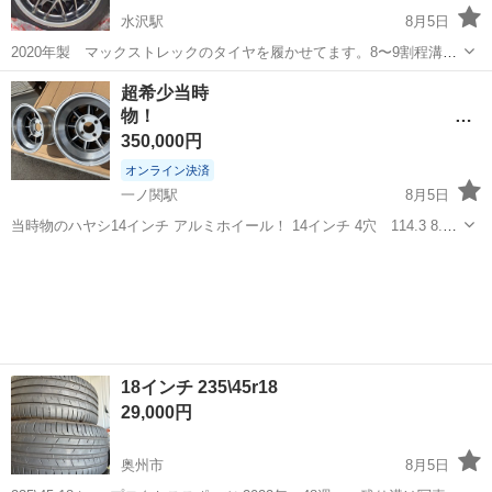
水沢駅
8月5日
2020年製 マックストレックのタイヤを履かせてます。8〜9割程溝残
ってます。 ホイールは、2本がり傷ありますが、クラックエアー漏れ
岩手
奥州市
水沢駅
タイヤ、ホイール
Racing
超希少当時
なし。黒いスプレー後は耐熱塗料がかかったやつかと、、 軽くヤスリ
物！
等でこすれば取れるかと ...
ハヤシホイール14イン…
350,000円
オンライン決済
一ノ関駅
8月5日
当時物のハヤシ14インチ アルミホイール！ 14インチ 4穴 114.3 8.5J
オフセットー11 2本 14インチ 4穴 114.3 9J オフセットー18 2本 当時
岩手
一関市
一ノ関駅
タイヤ、ホイール
物のハヤシホイールは中々出...
18インチ 235\45r18
29,000円
奥州市
8月5日