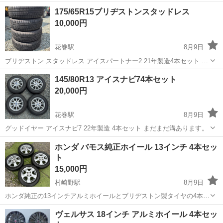
セット＋48 pcd114.3 5Hで室内保管で状態も良くバリ溝になります。
岩手
奥州市
タイヤ、ホイール
175/65R15ブリヂストンスタッドレス
引き渡し後の返金キャンセル等お断りしてましたのでご了承願いま
10,000円
す。
花巻駅
8月9日
ブリヂストン スタッドレス アイスパートナー2 21年製造4本セット 溝
はまだあります。
岩手
花巻市
花巻駅
タイヤ、ホイール
145/80R13 アイスナビ74本セット
20,000円
花巻駅
8月9日
グッドイヤー アイスナビ7 22年製造 4本セット まだまだ溝あります。
岩手
花巻市
花巻駅
タイヤ、ホイール
ホンダ バモス純正ホイール 13インチ 4本セッ
ト
15,000円
村崎野駅
8月9日
ホンダ純正の13インチアルミホイールとブリヂストン製タイヤの4本セ
ットです。 - メーカー: ホンダ純正 - タイヤサイズ: 155/65R13 - タイ
岩手
北上市
村崎野駅
タイヤ、ホイール
ヴェルサス 18インチ アルミホイール 4本セッ
ヤブランド: BRIDGESTONE NEWNO 25年式 - ホイ...