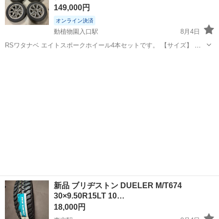
149,000円
オンライン決済
動植物園入口駅
8月4日
RSワタナベ エイトスポークホイール4本セットです。 【サイズ】 ・
フロント：16×7J +40 ×2本 ・リア：16×8J ×2本（オフセット刻印未
熊本
熊本市
動植物園入口駅
タイヤ、ホイール
確認） ・5穴（5H） ・PCD114.3 前後異幅セットになります...
新品 ブリヂストン DUELER M/T674
30×9.50R15LT 10…
18,000円