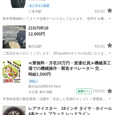
オンライン決済
三里木駅
8月1日
熊本県菊陽町にてタイヤ交換サービスをしております。 使用する機械
にはこだわっており、タイヤ、ホイールに優しいセンターロック式の
熊本
菊池郡
三里木駅
タイヤ、ホイール
PROXES
215/70R16
高性能なタイヤチェンジャーと自動車ディーラーでも使用されている
12,000円
ファンタスリフトを導入しております。...
御代志駅
8月1日
ご覧頂きありがとうございます。 BFgoodrichタイヤの出品になりま
す。 215/70R16 4本 取替え交換も1本1000円から致します。 タイヤ溝
熊本
山鹿市
御代志駅
タイヤ、ホイール
≪寮無料・月収28万円・派遣社員≫機械系工
まだまだあります。 よろしくお願い致します。
場での機械操作・製造オペレーター 交…
時給1,500円
日払い
株式会社BREXA Next
7月21日
提携サイト
大分県 東中津駅
半導体装置の製造業務！活躍中！安定した長期のオシゴト！寮費無料
★赴任旅費会社負担◎20代～40代の男性活躍中★未経験活躍中！高時
大分
中津市
東中津駅
その他
レアマイスター 18インチ タイヤ・ホイール
給1,500円！《大分県中津市》 人気の工場のお仕事 ◇半導体装置内部
4本セット ブラック レッドライン
のシート製造◇ ＊クリー...