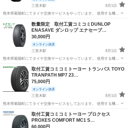
三里木駅
8月1日
熊本県菊陽町にてタイヤ交換サービスをやっています。 使用する機械
にはこだわっており、タイヤ、ホイールに優しいセンターロック式の
熊本
菊池郡
三里木駅
タイヤ、ホイール
TOYO
数量限定 取付工賃コミコミDUNLOP
高性能なタイヤチェンジャーと自動車ディーラーでも使用されている
ENASAVE ダンロップ エナセーブ…
ファンタスリフトを導入しております。...
30,000円
オンライン決済
三里木駅
8月1日
熊本県菊陽町にてタイヤ交換サービスをやっています。 使用する機械
にはこだわっており、タイヤ、ホイールに優しいセンターロック式の
熊本
菊池郡
三里木駅
タイヤ、ホイール
ダンロップ
取付工賃コミコミトーヨー トランパス TOYO
高性能なタイヤチェンジャーと自動車ディーラーでも使用されている
TRANPATH MP7 23…
ファンタスリフトを導入しております。...
75,000円
オンライン決済
三里木駅
8月1日
熊本県菊陽町にてタイヤ交換サービスをしております。 使用する機械
にはこだわっており、タイヤ、ホイールに優しいセンターロック式の
熊本
菊池郡
三里木駅
タイヤ、ホイール
取付工賃コミコミトーヨー プロクセス
高性能なタイヤチェンジャーと自動車ディーラーでも使用されている
PROXES COMFORT MC1 S…
ファンタスリフトを導入しております。...
60,000円