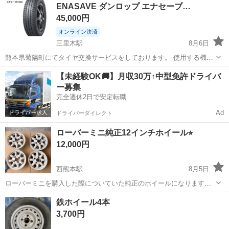
ENASAVE ダンロップ エナセーブ…
45,000円
オンライン決済
三里木駅
8月6日
熊本県菊陽町にてタイヤ交換サービスをしております。 使用する機械
にはこだわっており、タイヤ、ホイールに優しいセンターロック式の
熊本
菊池郡
三里木駅
タイヤ、ホイール
ダンロップ
【未経験OK🚚】月収30万↑中型免許ドライバ
高性能なタイヤチェンジャーと自動車ディーラーでも使用されている
ー募集
ファンタスリフトを導入しております。...
完全週休2日で安定転職
Ad
ドライバーダイレクト
ローバーミニ純正12インチホイール⭐︎
12,000円
西熊本駅
8月5日
ローバーミニを購入した際についていた純正のホイールになります。
センターキャップは無しになります。 ところどころ傷や塗装の剥がれ
熊本
熊本市
西熊本駅
タイヤ、ホイール
鉄ホイール4本
があります。（画像にてご判断ください） 発送前に洗ってからお渡し
3,700円
しようと思っております。 現状...