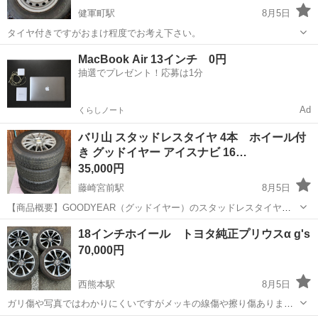
健軍町駅
8月5日
タイヤ付きですがおまけ程度でお考え下さい。
熊本
上益城郡
健軍町駅
タイヤ、ホイール
ホイール
MacBook Air 13インチ 0円
抽選でプレゼント！応募は1分
Ad
くらしノート
バリ山 スタッドレスタイヤ 4本 ホイール付
き グッドイヤー アイスナビ 16…
35,000円
藤崎宮前駅
8月5日
【商品概要】GOODYEAR（グッドイヤー）のスタッドレスタイヤ
「ICE NAVI 7」と、weds（ウェッズ）製アルミホイールの4本セット
熊本
熊本市
藤崎宮前駅
タイヤ、ホイール
18インチホイール トヨタ純正プリウスα g's
です。 【タイヤ詳細】メーカー・銘柄：GOODYEAR ICE NAVI 7（ア
70,000円
イ...
西熊本駅
8月5日
ガリ傷や写真ではわかりにくいですがメッキの線傷や擦り傷ありま
す。 タイヤは2本は今年交換した25年製の物で溝も多く残ってますが