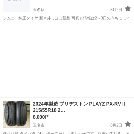
玉名駅
8月2日
ジムニー純正タイヤ 新車外しほぼ新品 写真と情報は2～3日のうちに出
します
熊本
玉名市
玉名駅
タイヤ、ホイール
タイヤ
2024年製造 ブリヂストン PLAYZ PX-RVⅡ
215/55R18 2…
8,000円
玉名市
8月2日
商品状態 タイヤ溝（センター部分）は約7.5mmです。誤差が生じるこ