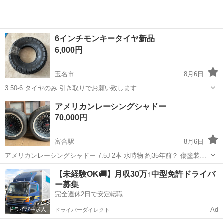
6インチモンキータイヤ新品
6,000円
玉名市
8月6日
3.50-6 タイヤのみ 引き取りでお願い致します
熊本
玉名市
タイヤ、ホイール
タイヤ
アメリカンレーシングシャドー
70,000円
富合駅
8月6日
アメリカンレーシングシャドー 7.5J 2本 水時物 約35年前？ 傷塗装剥
げあり 画像にてご確認ください！ ニッサンZ R30取り外しました！ ア
熊本
熊本市
富合駅
タイヤ、ホイール
R30
【未経験OK🚚】月収30万↑中型免許ドライバ
メリカンレーシングシャドー リミテッド PCD114.3 4穴 タイヤ使用
ー募集
不...
完全週休2日で安定転職
Ad
ドライバーダイレクト