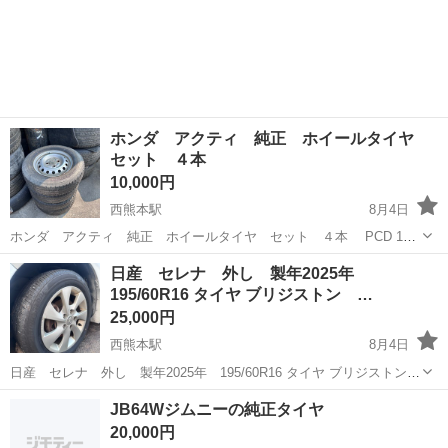
★赴任旅費会社負担◎20代～40代の男性活躍中★未経験活躍中！高時
大分
中津市
東中津駅
その他
給1,500円！《大分県中津市》 人気の工場のお仕事 ◇半導体装置内部
のシート製造◇ ＊クリー...
ホンダ アクティ 純正 ホイールタイヤ
セット ４本
10,000円
西熊本駅
8月4日
ホンダ アクティ 純正 ホイールタイヤ セット ４本 PCD 100
ホイールキズあります
熊本
熊本市
西熊本駅
タイヤ、ホイール
ホイール
日産 セレナ 外し 製年2025年
195/60R16 タイヤ ブリジストン …
25,000円
西熊本駅
8月4日
日産 セレナ 外し 製年2025年 195/60R16 タイヤ ブリジストン
エコピア ４本溝あり 日産 純正 ホイール 16インチ PCD
熊本
熊本市
西熊本駅
タイヤ、ホイール
JB64Wジムニーの純正タイヤ
114.3 ホイールキズあり タイヤのみ 25000円 ホイール 無し
20,000円