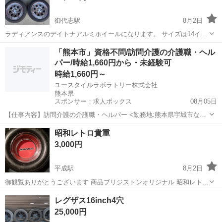
御代志駅
8月2日
ラディアンスのデイトナアルミホイールになります。 サイズは14イン
チ、PCD.100、4穴、5J、オフセットプラス38 古いホイールなんで傷
熊本
菊池市
御代志駅
タイヤ、ホイール
「熊本市」資格不問/訪問介護の介護職・ヘル
等あります。 タイヤサイズ155/65R14、残り6部山 早い者勝ちです。
パー/時給1,660円から・未経験可
時給1,660円～
ユースタイルラボラトリー株式会社
熊本県
スポンサー：求人ボックス
08月05日
【仕事内容】訪問介護の介護職・ヘルパー <勤務地:熊本県宇城市など
> 障がいなどで身体が動かせないご利用者のご自宅に訪問し、夜間の
アルバイト・パート
昭和レトロ貴重
見守りケアを行う訪問介護のお仕事です。もちろん直行直帰OK。 <仕
3,000円
事内容> ご利用者が寝た後の見守り...
平成駅
8月2日
御観覧ありがとうございます 商品ブリジストンオリジナル 昭和レトロ
アンティーク灰皿 なかなか珍しい昭和レトロ 未使用 手渡し限定商品
熊本
熊本市
平成駅
タイヤ、ホイール
レトロ
レグザス16inch4穴
です
25,000円