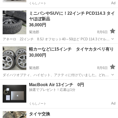
Ad
くらしノート
ミニバンやSUVに！22インチ PCD114.3 タイ
ヤほぼ新品
36,000円
菊池郡
8月6日
アネーロ 22インチ 8.5J オフセット40～50ほど PCD 114.3 (マルチ
ですが片方不明) タイヤ ハイダ 245/30r22 2月にタイヤ交換して100
熊本
菊池郡
タイヤ、ホイール
タイヤ
軽カーなどに15インチ タイヤカタベリ有り
キロも走っていません。 製造年月日は1425です。...
30,000円
菊池郡
8月6日
ダイハツオプティ、ハイゼット、アクティに付けていました。どれも
ボディからはみ出ます。 ホイール 6.5j off40 タイヤサイズ
熊本
菊池郡
タイヤ、ホイール
MacBook Air 13インチ 0円
165/55r15 サイドのカタベリがあります。 製造年は写真でご確認下さ
抽選でプレゼント！応募は1分
い。 キズや塗装剥...
Ad
くらしノート
タイヤ交換