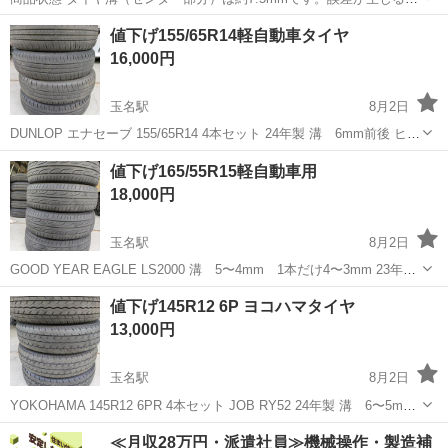
とがあります。予めご了承ください。中古品で、使用感や経年劣化な
熊本
玉名市
タイヤ、ホイール
ブリヂストン
値下げ155/65R14軽自動車タイヤ
どあります。パンク修理・エア漏れなどないと思います。タイヤの状
16,000円
態について、主観での判断のため、...
玉名駅
8月2日
DUNLOP エナセーブ 155/65R14 4本セット 24年製 溝 6mm前後 ヒビ
は無いと思います。 早い方へ譲ります。 価格相談受付ます。
熊本
玉名市
玉名駅
タイヤ、ホイール
値下げ165/55R15軽自動車用
18,000円
玉名駅
8月2日
GOOD YEAR EAGLE LS2000 溝 5〜4mm 1本だけ4〜3mm 23年製
ヒビキズほぼ無し 値引交渉は受付ますが節度ある交渉をお願いします
熊本
玉名市
玉名駅
タイヤ、ホイール
値下げ145R12 6P ヨコハマタイヤ
m(_ _)m
13,000円
玉名駅
8月2日
YOKOHAMA 145R12 6PR 4本セット JOB RY52 24年製 溝 6〜5mm
ヒビキズほぼ無し 早いもの勝ち価格相談受付ます。 折り合えば即決致
熊本
玉名市
玉名駅
タイヤ、ホイール
≪月収28万円・派遣社員≫機械操作・製造補
しますm(_ _)m