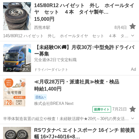
熊本
熊本市
西熊本駅
タイヤ、ホイール
145/80R12 ハイゼット 外し ホイールタイ
残り2本はスリップサイン出てますので交換前提となります。 ホイー
ヤ セット ４本 タイヤ製年…
ルナットもあります。
15,000円
西熊本駅
8月4日
145/80R12 ハイゼット 外し ホイールタイヤ セット ４本 タイ
ヤ製年2026年 PCD 100 ホイールキズ 汚れあります
熊本
熊本市
西熊本駅
タイヤ、ホイール
タイヤ
【未経験OK🚚】月収30万↑中型免許ドライバ
ー募集
完全週休2日で安定転職
Ad
ドライバーダイレクト
≪月収28万円・派遣社員≫検査・検品
時給1,400円
日払い
株式会社BREXA Next
7月21日
提携サイト
半導体製造装置の組立や検査！未経験活躍中★20代～30代の男女活躍
中★ワンルーム寮完備！赴任旅費会社負担！マイカー通勤OK！無料駐
熊本
その他
RSワタナベ エイトスポーク 16インチ 前後異
車場あり！正社員登用あり！《熊本県菊池郡大津町》 人気の工場のお
幅 16×7J+40/16×8…
仕事 ◇半導体製造装置の組立...