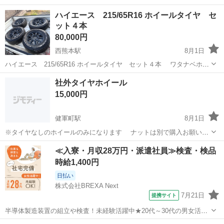
ハイエース 215/65R16 ホイールタイヤ セ
ット４本
80,000円
西熊本駅
8月1日
ハイエース 215/65R16 ホイールタイヤ セット４本 ワタナベホイ
ールに見えますが実は本物ではありません ４本セット タイヤ溝少し
熊本
熊本市
西熊本駅
タイヤ、ホイール
社外タイヤホイール
あり ホイールキズあり 中古のため ノークレム ノーリタン ノー
15,000円
キャンセルでお願いします
健軍町駅
8月1日
※タイヤなしのホイールのみになります ナットは別で購入お願いし
ます 汚れ塗装が少し薄くなってるなどは多少あるのでご理解される方
熊本
上益城郡
健軍町駅
タイヤ、ホイール
タイヤ
≪入寮・月収28万円・派遣社員≫検査・検品
のみ メッセージお願い致します ついてたタイヤは155 65R 14のハイゼ
時給1,400円
ットトラックになりま...
日払い
株式会社BREXA Next
7月21日
提携サイト
半導体製造装置の組立や検査！未経験活躍中★20代～30代の男女活躍
中★ワンルーム寮完備！赴任旅費会社負担！マイカー通勤OK！無料駐
熊本
その他