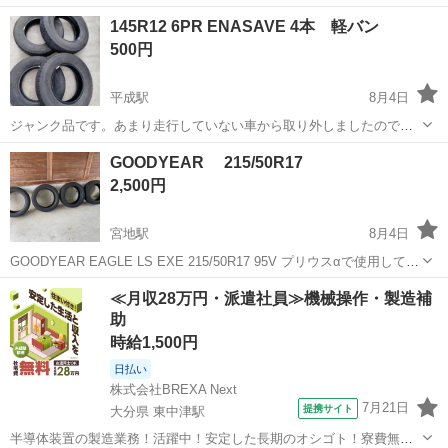
ホイールとタイヤのセットです。 タイヤ製造年：2025年 サイズ：
熊本
菊池郡
肥後大津駅
タイヤ、ホイール
145R12 6PR ENASAVE 4本 軽バン
195/80/R15 引取限定でお願いします。
500円
平成駅
8月4日
ジャンク品です。あまり走行していない車から取り外しましたので山
はかなりありますが、サイドのヒビ割れがひどいですので車検は無理
熊本
熊本市
平成駅
タイヤ、ホイール
GOODYEAR 215/50R17
です。走行用には不適合だと思います。取り外すまでは、パンクや空
2,500円
気抜けはありませんでした。ノークレーム...
宮地駅
8月4日
GOODYEAR EAGLE LS EXE 215/50R17 95V プリウスαで使用してま
した。 写真に写ってる物が全てです。 まだまだ使えそうです。 価格
熊本
阿蘇市
宮地駅
タイヤ、ホイール
≪月収28万円・派遣社員≫機械操作・製造補
は1本あたりの金額です。 4本ありますが、1本はパンク...
助
時給1,500円
日払い
株式会社BREXA Next
7月21日
提携サイト
大分県 東中津駅
半導体装置の製造業務！活躍中！安定した長期のオシゴト！寮費無料