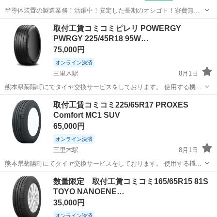
半導体装置の製造業務！活躍中！安定した長期のオシゴト！寮費無料
★赴任旅費会社負担◎20代～40代の男性活躍中★未経験活躍中！高時
大分
中津市
東中津駅
その他
取付工賃コミコミピレリ POWERGY
給1,500円！《大分県中津市》 人気の工場のお仕事 ◇半導体装置内部
PWRGY 225/45R18 95W…
のシート製造◇ ＊クリー...
75,000円
オンライン決済
三里木駅
8月1日
熊本県菊陽町にてタイヤ交換サービスをしております。 使用する機械
にはこだわっており、タイヤ、ホイールに優しいセンターロック式の
熊本
菊池郡
三里木駅
タイヤ、ホイール
タイヤ
取付工賃コミコミ225/65R17 PROXES
高性能なタイヤチェンジャーと自動車ディーラーでも使用されている
Comfort MC1 SUV
ファンタスリフトを導入しております。...
65,000円
オンライン決済
三里木駅
8月1日
熊本県菊陽町にてタイヤ交換サービスをしております。 使用する機械
にはこだわっており、タイヤ、ホイールに優しいセンターロック式の
熊本
菊池郡
三里木駅
タイヤ、ホイール
PROXES
数量限定 取付工賃コミコミ165/65R15 81S
高性能なタイヤチェンジャーと自動車ディーラーでも使用されている
TOYO NANOENE…
ファンタスリフトを導入しております。...
35,000円
オンライン決済