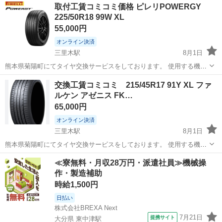
取付工賃コミコミ価格 ピレリPOWERGY
225/50R18 99W XL
55,000円
オンライン決済
三里木駅
8月1日
熊本県菊陽町にてタイヤ交換サービスをしております。 使用する機械
にはこだわっており、タイヤ、ホイールに優しいセンターロック式の
熊本
菊池郡
三里木駅
タイヤ、ホイール
ピレリ
交換工賃コミコミ 215/45R17 91Y XL ファ
高性能なタイヤチェンジャーと自動車ディーラーでも使用されている
ルケン アゼニス FK…
ファンタスリフトを導入しております。...
65,000円
オンライン決済
三里木駅
8月1日
熊本県菊陽町にてタイヤ交換サービスをしております。 使用する機械
にはこだわっており、タイヤ、ホイールに優しいセンターロック式の
熊本
菊池郡
三里木駅
タイヤ、ホイール
タイヤ
≪寮無料・月収28万円・派遣社員≫機械操
高性能なタイヤチェンジャーと自動車ディーラーでも使用されている
作・製造補助
ファンタスリフトを導入しております。...
時給1,500円
日払い
株式会社BREXA Next
7月21日
提携サイト
大分県 東中津駅