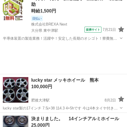
助
時給1,500円
日払い
株式会社BREXA Next
7月21日
提携サイト
大分県 東中津駅
半導体装置の製造業務！活躍中！安定した長期のオシゴト！寮費無料
★赴任旅費会社負担◎20代～40代の男性活躍中★未経験活躍中！高時
大分
中津市
東中津駅
その他
給1,500円！《大分県中津市》 人気の工場のお仕事 ◇半導体装置内部
のシート製造◇ ＊クリー...
lucky star メッキホイール 熊本
100,000円
肥後大津駅
8月2日
lucky star製の17インチ 7.5j+38 114.3 4+5hです 今は4本タイヤ付きで
1000キロほど走行してます。 お盆期間は熊本にいませんので平日夜間
熊本
菊池郡
肥後大津駅
タイヤ、ホイール
17インチ
決まりました。 14インチアルミホイール
での引渡しになるかと思いますがご相談ください
25,000円