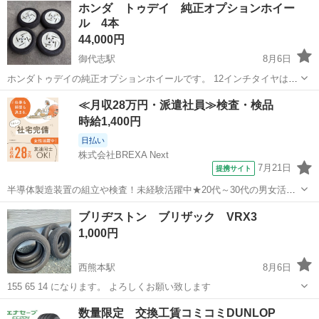
ホンダ トゥデイ 純正オプションホイー
ル 4本
44,000円
御代志駅
8月6日
ホンダトゥデイの純正オプションホイールです。 12インチタイヤは
135/80R12を取り付けてます。 ホンダのストリートに使用してまし
熊本
菊池市
御代志駅
タイヤ、ホイール
ホイール
≪月収28万円・派遣社員≫検査・検品
た。 気になる方はコメントをよろしくお願いします。
時給1,400円
日払い
株式会社BREXA Next
7月21日
提携サイト
半導体製造装置の組立や検査！未経験活躍中★20代～30代の男女活躍
中★ワンルーム寮完備！赴任旅費会社負担！マイカー通勤OK！無料駐
熊本
その他
ブリヂストン ブリザック VRX3
車場あり！正社員登用あり！《熊本県菊池郡大津町》 人気の工場のお
1,000円
仕事 ◇半導体製造装置の組立...
西熊本駅
8月6日
155 65 14 になります。 よろしくお願い致します
熊本
熊本市
西熊本駅
タイヤ、ホイール
数量限定 交換工賃コミコミDUNLOP