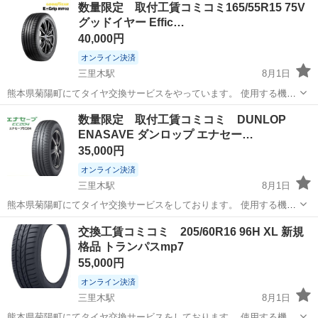
数量限定 取付工賃コミコミ165/55R15 75V
車場あり！正社員登用あり！《熊本県菊池郡大津町》 人気の工場のお
グッドイヤー Effic…
仕事 ◇半導体製造装置の組立...
40,000円
オンライン決済
三里木駅
8月1日
熊本県菊陽町にてタイヤ交換サービスをやっています。 使用する機械
にはこだわっており、タイヤ、ホイールに優しいセンターロック式の
熊本
菊池郡
三里木駅
タイヤ、ホイール
タイヤ
数量限定 取付工賃コミコミ DUNLOP
高性能なタイヤチェンジャーと自動車ディーラーでも使用されている
ENASAVE ダンロップ エナセー…
ファンタスリフトを導入しております。...
35,000円
オンライン決済
三里木駅
8月1日
熊本県菊陽町にてタイヤ交換サービスをしております。 使用する機械
にはこだわっており、タイヤ、ホイールに優しいセンターロック式の
熊本
菊池郡
三里木駅
タイヤ、ホイール
ダンロップ
交換工賃コミコミ 205/60R16 96H XL 新規
高性能なタイヤチェンジャーと自動車ディーラーでも使用されている
格品 トランパスmp7
ファンタスリフトを導入しております。...
55,000円
オンライン決済
三里木駅
8月1日
熊本県菊陽町にてタイヤ交換サービスをしております。 使用する機械