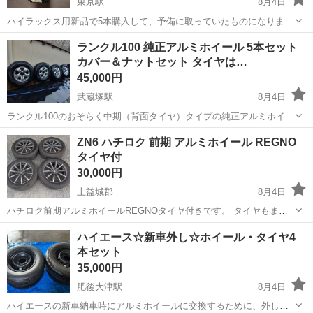
東京駅
8月4日
ハイラックス用新品で5本購入して、予備に取っていたものになりま
す。 暗室の倉庫保管品です。 直接の手渡しも可能です。
熊本
熊本市
東京駅
タイヤ、ホイール
ランクル100 純正アルミホイール 5本セット
カバー＆ナットセット タイヤは…
45,000円
武蔵塚駅
8月4日
ランクル100のおそらく中期（背面タイヤ）タイプの純正アルミホイー
ルとカバー＆ナット（少し多め）になります。 サイズは275/70 R16 タ
熊本
熊本市
武蔵塚駅
タイヤ、ホイール
ZN6 ハチロク 前期 アルミホイール REGNO
イヤは2012年製なので転がし程度のものです。 画像に写っているもの
タイヤ付
が全て...
30,000円
上益城郡
8月4日
ハチロク前期アルミホイールREGNOタイヤ付きです。 タイヤもまだ
まだ使えます。
熊本
上益城郡
タイヤ、ホイール
REGNO
ハイエース☆新車外し☆ホイール・タイヤ4
本セット
35,000円
肥後大津駅
8月4日
ハイエースの新車納車時にアルミホイールに交換するために、外した