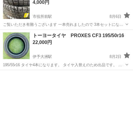
4,000円
市役所前駅
8月6日
ご覧いただき有難うございます 一本売れましたので 3本セットになり
ます 返品返金クレーム不可 装着後のトラブル等 責任を負いかねます
愛媛
松山市
市役所前駅
タイヤ、ホイール
R13
トーヨータイヤ PROXES CF3 195/50r16
ので 宜しくお願い致します お問い合わせの返信の無い方 はトラブル
22,000円
防止の為 ご遠慮ください
伊予大洲駅
8月2日
195/55r16 タイヤ4本になります。 タイヤ入替えのため出品です。 ・
トーヨータイヤPROXES CF3（0424） ※2024年製のタイヤとなりま
愛媛
大洲市
伊予大洲駅
タイヤ、ホイール
す。 ※溝は4本ともまだ有り使用できます。（8部山くらいですが、
画...