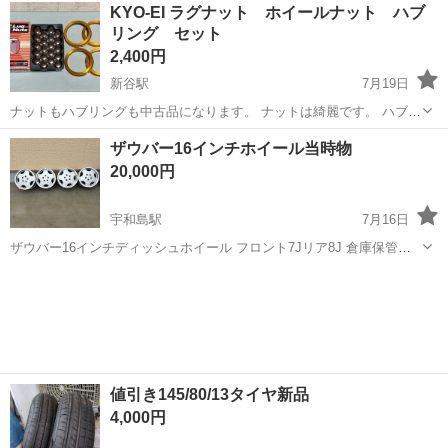
愛媛
大洲市
伊予大洲駅
タイヤ、ホイール
KYO-EI ラグナット ホイールナット ハブ
数 1年程しか使用しておりません。
リング セット
2,400円
新谷駅
7月19日
ナットもハブリングも中古品になります。 ナットは綺麗です。 ハブリ
ングも状態は良いのですが、車体接地面に車体側のハブサビがついて
愛媛
大洲市
新谷駅
タイヤ、ホイール
ナット
ザウバー16インチホイール当時物
います。 ◎KYO-EI(協永産業) ホイールナット袋タイプ(Lug Nut ラグ
20,000円
ナット) 1...
宇和島駅
7月16日
ザウバー16インチディッシュホイール フロント7Jリア8J 倉庫保管の
ため当時物にしては状態はいい方だと思います。お安くしてますので
愛媛
宇和島市
宇和島駅
タイヤ、ホイール
購入よろしくお願いします 最終値下げです！他でも出品してるた
め、欲しい方いましたら早めにメ...
値引き145/80/13タイヤ新品
4,000円