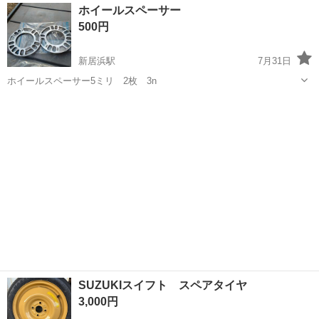
徳島
その他
ホイールスペーサー
駐車場完備◎正社員登用制度あり！《徳島県板野郡松茂町》 人気の工
500円
場のお仕事 ◇車載用リチウ...
新居浜駅
7月31日
ホイールスペーサー5ミリ 2枚 3n
愛媛
新居浜市
新居浜駅
タイヤ、ホイール
スペーサー
SUZUKIスイフト スペアタイヤ
3,000円