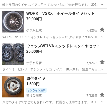
軽トラ用のタイヤ スペアに吊ってあったもので未走行品です。 2026
年製07週と吊ってあった分よごれがついてますが問題ありません！ 商
愛媛
西予市
タイヤ、ホイール
WORK VSXX ホイールタイヤセット
用車向けに設計されたYOKOHAMA製スチールベルト・ラジアルタイ
70,000円
ヤです。 - メ...
伊予氷見駅
7月26日
WORK VSXX １５インチ6JJ インセット＋42 タイヤサイズ165 50
15 ダンロップ ルマン5 使用による塗装浮きやガリ傷等はありますが
愛媛
西条市
伊予氷見駅
タイヤ、ホイール
VSXX
ウェッズVELVAスタッドレスタイヤセット
割れや歪みはありません。 タイヤは2022年製造ですがヒビ割れもあり
25,000円
ますの...
伊予氷見駅
7月26日
タイヤ名 ピレリ アシンメトリコ サイズ 185 60 15 製造年月日
2018年 ９部山 ホイール名 ウェッズ VELVA サイズ １５インチ
愛媛
西条市
伊予氷見駅
タイヤ、ホイール
VELVA
原付タイヤ
5.5Jインセット＋45PCD100 ホイール自体にほとんど傷等はなく美
1,500円
品 割...
オンライン決済
道後公園駅
7月26日
原付のタイヤですとてもきれいです。 問題なく使用できます。 3.00-
10 42J SR412