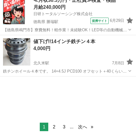
≪月収30.5万円・正社員≫検査・検品
月給240,000円
日研トータルソーシング株式会社
6月29日
提携サイト
徳島県 勝瑞駅
【徳島県鳴門市】寮費無料！軽作業！未経験OK！LED等の自動機械加
工・検査・梱包・データ入力《お仕事No.NS0560》 お仕事について ス
徳島
鳴門市
勝瑞駅
その他
値下げ!!14インチ鉄チン４本
マートフォンやパソコン、車などに使われるLED等の電子部品の製造
4,000円
とそれに付帯する作...
北久米駅
7月8日
鉄チンホイール４本です。 14×4.5J PCD100 オフセット＋40くらいと
思います。 スタッドレス用予備等にどうぞ。 ※バルブキャップとコア
愛媛
松山市
北久米駅
タイヤ、ホイール
ありません。 引取に来て頂いても構いません。
1
2
3
...
次へ