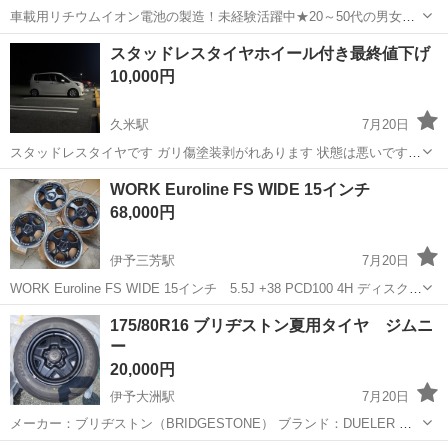
車載用リチウムイオン電池の製造！未経験活躍中★20～50代の男女活
躍中！寮費無料★備品付き1R寮完備！自宅からマイカー通勤OK！無料
徳島
その他
スタッドレスタイヤホイール付き最終値下げ
駐車場完備◎正社員登用制度あり！《徳島県板野郡松茂町》 人気の工
10,000円
場のお仕事 ◇車載用リチウ...
久米駅
7月20日
スタッドレスタイヤです ガリ傷塗装剥がれあります 状態は悪いです
スタッドレスに見た目は求めない方がいいです笑 溝ありホイール付き
愛媛
松山市
久米駅
タイヤ、ホイール
WORK Euroline FS WIDE 15インチ
冬に買うより安く買いましょ 購入後の返品返金受け付けません〜
スタッドレスタイヤ
68,000円
伊予三芳駅
7月20日
WORK Euroline FS WIDE 15インチ 5.5J +38 PCD100 4H ディスク
面 ブラックカスタムペイント リムキズ擦り飛ばし アルマイト剥が
愛媛
西条市
伊予三芳駅
タイヤ、ホイール
175/80R16 ブリヂストン夏用タイヤ ジムニ
れあり センターキャップ4枚あり バランスのウエイ...
ー
20,000円
伊予大洲駅
7月20日
メーカー：ブリヂストン（BRIDGESTONE） ブランド：DUELER サ
イズ：175/80R16 91S 使用車 スズキ ジムニー JB64型で使用 使用年