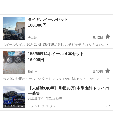
タイヤホイールセット
100,000円
今治駅
8月2日
ホイールサイズ 10J×26 6H135/139.7 6Hマルチピッチ ちょいちょいガ
リ傷あります。 リムは磨けば綺麗になります。 タイヤサイズ
愛媛
今治市
今治駅
タイヤ、ホイール
155/65R14ホイール４本セット
295/30R26 フロントタイヤ２本、2025年に新品に交換。 ナンカン...
16,000円
松山市
8月2日
ホンダの純正ホイールでスタッドレスタイヤの4本セットになりま
す。 サイズは155/65r14です。 jc1ライフディーバに付けていま
愛媛
松山市
タイヤ、ホイール
【未経験OK🚚】月収30万↑中型免許ドライバ
した。 溝もまだまだあります。 この時期ですが、気にされない方でし
ー募集
たら問題無く...
完全週休2日で安定転職
Ad
ドライバーダイレクト