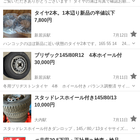
ご覧いただきありがとうございます！ タイヤの溝は写真で確認お願い
します🙇 松山市内近郊2,000円〜配送可能です！ お気軽にお問い合わ
愛媛
松山市
福音寺駅
タイヤ、ホイール
タイヤ2本。1本辺り新品の半値以下
せ下さい！
7,800円
新居浜駅
7月12日
ハンコックのほぼ新品に近い状態のタイヤ2本です。165 55 14 24年
製 ビニールで室内保管 購入者いなければ自身で使用しますので
愛媛
新居浜市
新居浜駅
タイヤ、ホイール
ブリザック145/80R12 4本ホイール付
購入者いなくてもどちらでも良いです。安価ですよ。尚ハンコック近
30,000円
年は国産品と同等レ...
新居浜駅
7月11日
冬用ブリヂストンタイヤ 4本 ホイール付き バランス調整済 サイ
ズ:145/80R12 製造年月:2024年49週のため比較的新しいものです バリ
愛媛
新居浜市
新居浜駅
タイヤ、ホイール
スタッドレスホイール付き145/80/13
溝まだまだ余裕あります 車庫(西条市)にて保管中ですが、新居浜住み
10,000円
のため移動可...
大内駅
7月11日
スタッドレスホイール付きダンロップ，145／80／13タイヤサイズ
2020年製です。
愛媛
宇和島市
大内駅
タイヤ、ホイール
スタッドレス