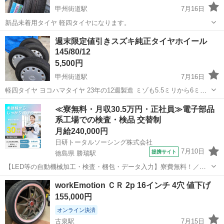
甲州街道駅
7月16日
新品未着用タイヤ 軽四タイヤになります。
愛媛
新居浜市
甲州街道駅
タイヤ、ホイール
タイヤ
週末限定値引きスズキ純正タイヤホイール
145/80/12
5,500円
甲州街道駅
7月16日
軽四タイヤ ヨコハマタイヤ 23年の12週製造 ミゾも5.5ミリから6ミリ
あります。 キャップ3枚は汚れのみで1枚だけ画像のようなキズがあり
愛媛
新居浜市
甲州街道駅
タイヤ、ホイール
軽四
≪寮無料・月収30.5万円・正社員≫電子部品
ます
系工場での検査・検品 交替制
月給240,000円
日研トータルソーシング株式会社
7月10日
提携サイト
徳島県 勝瑞駅
【LED等の自動機械加工・検査・梱包・データ入力】寮費無料！／年
間休日は130日以上／未経験OK！ お仕事について スマートフォンやパ
徳島
鳴門市
勝瑞駅
その他
workEmotion ＣＲ 2p 16インチ 4穴 値下げ
ソコン、車などに使われるLED等の電子部品の製造とそれに付帯する
155,000円
作業になります。①部品を...
オンライン決済
古泉駅
7月15日