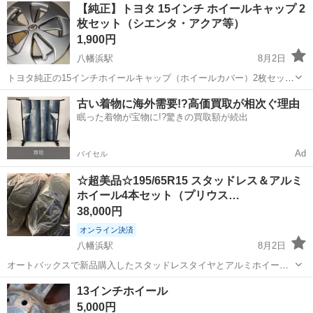
愛媛
松山市
タイヤ、ホイール
【純正】トヨタ 15インチ ホイールキャップ 2
す。ご連絡は23時〜7時まではご遠慮ください。
枚セット（シエンタ・アクア等）
1,900円
八幡浜駅
8月2日
トヨタ純正の15インチホイールキャップ（ホイールカバー）2枚セット
です。 予備や、1〜2枚だけ傷ついて交換したい方におすすめです。 メ
愛媛
八幡浜市
八幡浜駅
タイヤ、ホイール
15インチ
古い着物に海外需要!?高価買取が相次ぐ理由
ーカー： トヨタ純正 サイズ： 15インチ 枚数： 2枚 状態： 使用に伴
眠った着物が宝物に!?驚きの買取額が続出
う小傷や...
Ad
バイセル
☆超美品☆195/65R15 スタッドレス＆アルミ
ホイール4本セット（プリウス…
38,000円
オンライン決済
八幡浜駅
8月2日
オートバックスで新品購入したスタッドレスタイヤとアルミホイール
の4本セットです。 車乗り換えのためお譲りします。総額7.8万円相当
愛媛
八幡浜市
八幡浜駅
タイヤ、ホイール
13インチホイール
のセットなのでかなりお得かと思います！ 【タイヤ詳細】 メーカー：
5,000円
オートバッ...