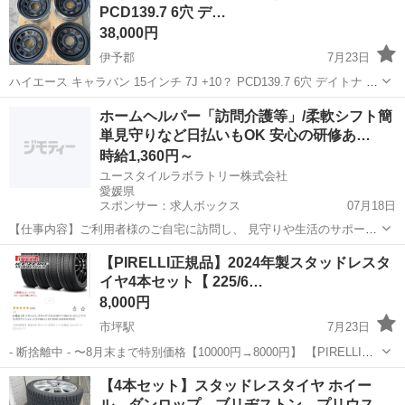
PCD139.7 6穴 デ…
38,000円
伊予郡
7月23日
ハイエース キャラバン 15インチ 7J +10？ PCD139.7 6穴 デイトナ オ
フセットは+10か+19あたりになります。
愛媛
伊予郡
タイヤ、ホイール
ホームヘルパー「訪問介護等」/柔軟シフト簡
単見守りなど日払いもOK 安心の研修あ…
時給1,360円～
ユースタイルラボラトリー株式会社
愛媛県
スポンサー：求人ボックス
07月18日
【仕事内容】ご利用者様のご自宅に訪問し、 見守りや生活のサポート
を行う 訪問介護のお仕事です! 未経験から始める方が8割です! 具体的
アルバイト・パート
【PIRELLI正規品】2024年製スタッドレスタ
な内容 ・見守り ・食事介助 ・身の回りの整理整頓 ・洗濯物の片付け
イヤ4本セット【 225/6…
・痰の吸引 ・身体を清潔に...
8,000円
市坪駅
7月23日
- 断捨離中 - 〜8月末まで特別価格【10000円→8000円】 【PIRELLI正
規品】 2024年製 スタッドレスタイヤ4本セット サイズ：225/65R17
愛媛
松山市
市坪駅
タイヤ、ホイール
【4本セット】スタッドレスタイヤ ホイー
106H XL ICE ZERO ASIMMETR...
ル ダンロップ ブリヂストン プリウス