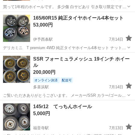
買って1年程のホイールです。 多少傷 白サビあり 引き取り限定です。
画像確認お願い致します。 N3です。 １６インチ 6、5j ＋35 4穴 100
愛媛
松山市
古泉駅
タイヤ、ホイール
ホイール
165/60R15 純正タイヤホイール4本セット
53,000円
伊予西条駅
7月14日
デリカミニ T premium 4WD 純正タイヤホイール4本セット ナット付
き😁 165/60R15になります。2025年製造です。 ● サイズ：4.5J×15
愛媛
西条市
伊予西条駅
タイヤ、ホイール
ホイール
SSR フォーミュラメッシュ 19インチ ホイー
+46● ハブ径：56.0mm 3800kmのみ走行...
ル
200,000円
オンライン決済
配送可
多喜浜駅
7月14日
ご覧いただきありがとうございます。 メーカー/SSR カラー/ゴールド
インチ/19インチ サイズ/F:8.5J+43 4本通し PCD/100 5穴 多少ガリ傷
愛媛
新居浜市
多喜浜駅
タイヤ、ホイール
SSR
145r12 てっちんホイール
ございます写真にて確認ください 当方50プリウスに履かせ...
5,000円
福音寺駅
7月13日