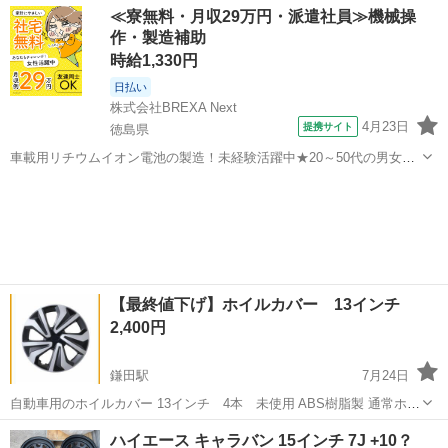
愛媛
松山市
道後公園駅
タイヤ、ホイール
≪寮無料・月収29万円・派遣社員≫機械操
作・製造補助
時給1,330円
日払い
株式会社BREXA Next
4月23日
提携サイト
徳島県
車載用リチウムイオン電池の製造！未経験活躍中★20～50代の男女活
躍中！寮費無料★備品付き1R寮完備！自宅からマイカー通勤OK！無料
徳島
その他
駐車場完備◎正社員登用制度あり！《徳島県板野郡松茂町》 人気の工
場のお仕事 ◇車載用リチウ...
【最終値下げ】ホイルカバー 13インチ
2,400円
鎌田駅
7月24日
自動車用のホイルカバー 13インチ 4本 未使用 ABS樹脂製 通常ホイ
ルカバーが付いている鉄チンホイルなら取り付け可能だと思いま
愛媛
松山市
鎌田駅
タイヤ、ホイール
ハイエース キャラバン 15インチ 7J +10？
す。