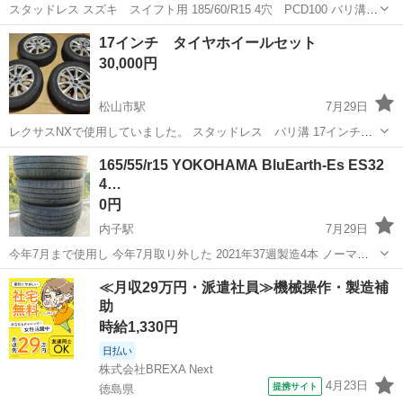
スタッドレス スズキ スイフト用 185/60/R15 4穴 PCD100 バリ溝で
す 冬は高騰するので今時期に是非
愛媛
伊予市
松山市駅
タイヤ、ホイール
スタッドレス
17インチ タイヤホイールセット
30,000円
松山市駅
7月29日
レクサスNXで使用していました。 スタッドレス バリ溝 17インチ
7J 114.3 5穴
愛媛
伊予市
松山市駅
タイヤ、ホイール
17インチ
165/55/r15 YOKOHAMA BluEarth-Es ES32
4…
0円
内子駅
7月29日
今年7月まで使用し 今年7月取り外した 2021年37週製造4本 ノーマル
タイヤ 165/55/r15 YOKOHAMA BluEarth-Es ES32 ヨコハマ ブルーア
愛媛
喜多郡
内子駅
タイヤ、ホイール
≪月収29万円・派遣社員≫機械操作・製造補
ース・イーエス ES32 デイズのターボグレ...
助
時給1,330円
日払い
株式会社BREXA Next
4月23日
提携サイト
徳島県