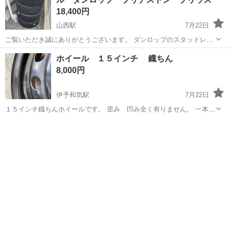
18,400円
山西駅
7月22日
ご覧いただき誠にありがとうございます。 ダンロップのスタッドレス
タイヤ4本セットです。 215/45R17 91Q GRASPIC DS3 ホイール→ブ
愛媛
松山市
山西駅
タイヤ、ホイール
ホイール １５インチ 鐡ちん
リヂストン バルミナ ホイールに2016-10-14と押印されている...
8,000円
伊予和気駅
7月22日
１５インチ鐡ちんホイールです。 歪み 凹み全く有りません。 一本
2,000円です。 よろしくお願い致します。 あくまで中古です。 返金不
愛媛
松山市
伊予和気駅
タイヤ、ホイール
可、ノークレームノーリターン。