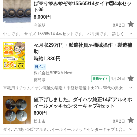
ば🩷り🩷み🩷ぞ🩷155/65/14タイヤ🛞4本セッ
ト🌟
8,000円
今治駅
8月2日
中古です。 サイズ 155/65/14 4本セットです。 バリ溝です。 詳しくは
画像確認&質問にてよろしくお願い致します🙇
愛媛
今治市
今治駅
タイヤ、ホイール
≪月収29万円・派遣社員≫機械操作・製造補
助
時給1,330円
日払い
株式会社BREXA Next
4月24日
提携サイト
徳島県
車載用リチウムイオン電池の製造！未経験活躍中★20～50代の男女活
躍中！寮費無料★備品付き1R寮完備！自宅からマイカー通勤OK！無料
徳島
その他
値下げしました。ダイハツ純正14㌅アルミホ
駐車場完備◎正社員登用制度あり！《徳島県板野郡松茂町》 人気の工
イールメッキセンターキャプ4セット
場のお仕事 ◇車載用リチウ...
600円
松山市
8月2日
ダイハツ純正14㌅アルミホイールイールメッキセンターキャプ１台分
セットです。中古品ですけど美品になります。必ず3Nでお願い致しま