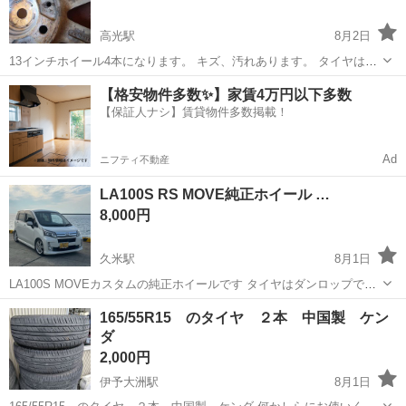
高光駅
8月2日
13インチホイール4本になります。 キズ、汚れあります。 タイヤは使
えません。 よろしくお願いします
愛媛
大洲市
高光駅
タイヤ、ホイール
【格安物件多数✨】家賃4万円以下多数
【保証人ナシ】賃貸物件多数掲載！
Ad
ニフティ不動産
LA100S RS MOVE純正ホイール …
8,000円
久米駅
8月1日
LA100S MOVEカスタムの純正ホイールです タイヤはダンロップです
が、 タイヤ4本ワイヤー出てます 新しいホイール買う資金にしたいの
愛媛
松山市
久米駅
タイヤ、ホイール
ホイール
165/55R15 のタイヤ ２本 中国製 ケン
で 買って下さいノークレームノーリターンで 話早い人はスタッドレス
ダ
セットで3万でいいです！
2,000円
伊予大洲駅
8月1日