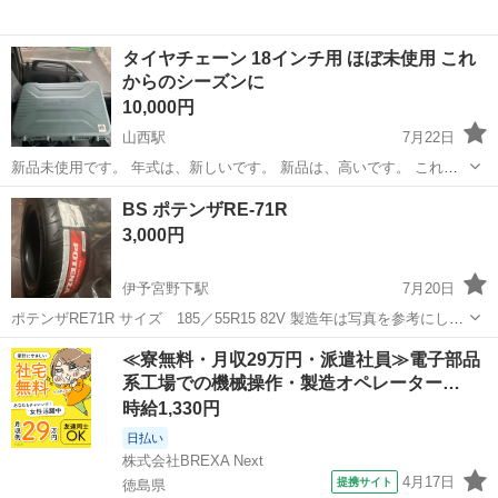
タイヤチェーン 18インチ用 ほぼ未使用 これ
からのシーズンに
10,000円
山西駅
7月22日
新品未使用です。 年式は、新しいです。 新品は、高いです。 これか
らのシーズンにいかがでしょうか？ 確認お願い致します。 買うより
愛媛
松山市
山西駅
タイヤ、ホイール
18インチ
BS ポテンザRE-71R
は、安いと思います。 手に取って確認してください 引渡しもスムーズ
3,000円
にさして頂きます。 今からの...
伊予宮野下駅
7月20日
ポテンザRE71R サイズ 185／55R15 82V 製造年は写真を参考にして
下さい。 新品ですが結構古いので表面は硬化してますので、ディスプ
愛媛
宇和島市
伊予宮野下駅
タイヤ、ホイール
≪寮無料・月収29万円・派遣社員≫電子部品
レイなどに如何でしょうか？ 側面のヒビ割れ等は無いと思います。 1
系工場での機械操作・製造オペレーター…
本しかありませ...
時給1,330円
日払い
株式会社BREXA Next
4月17日
提携サイト
徳島県