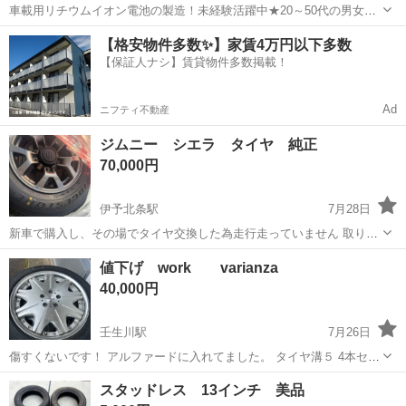
車載用リチウムイオン電池の製造！未経験活躍中★20～50代の男女活
躍中！寮費無料★備品付き1R寮完備！自宅からマイカー通勤OK！無料
徳島
その他
【格安物件多数✨】家賃4万円以下多数
駐車場完備◎正社員登用制度あり！《徳島県板野郡松茂町》 人気の工
【保証人ナシ】賃貸物件多数掲載！
場のお仕事 ◇車載用リチウ...
Ad
ニフティ不動産
ジムニー シエラ タイヤ 純正
70,000円
伊予北条駅
7月28日
新車で購入し、その場でタイヤ交換した為走行走っていません 取りに
来られる方限定でお願いします
愛媛
松山市
伊予北条駅
タイヤ、ホイール
値下げ work varianza
40,000円
壬生川駅
7月26日
傷すくないです！ アルファードに入れてました。 タイヤ溝５ 4本セッ
ト
愛媛
西条市
壬生川駅
タイヤ、ホイール
スタッドレス 13インチ 美品