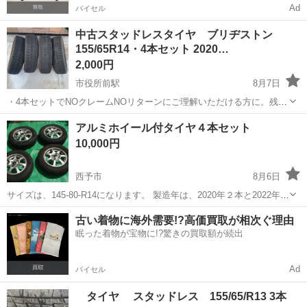
Ad
バイセル
中古スタッドレスタイヤ ブリヂストン
155/65R14・4本セット 2020…
2,000円
市役所前駅
8月7日
・4本セットでNOクレームNOリターンにご理解いただける方に。残り
溝は6mm程度です。 ・BRIGESTONE BLIZZAK VRXです。パンク修
愛媛
松山市
市役所前駅
タイヤ、ホイール
アルミホイール付タイヤ４本セット
理歴無しです。2026の冬も問題なく使用しました。 ・車検や予備のタ
ブリヂストン
10,000円
イ...
西予市
8月6日
サイズは、145-80-R14になります。 製造年は、2020年２本と2022年２
本になります。 取り外す前までは、普通に走っていました。
愛媛
西予市
タイヤ、ホイール
古い着物に海外需要!?高価買取が相次ぐ理由
眠った着物が宝物に!?驚きの買取額が続出
Ad
バイセル
タイヤ スタッドレス 155/65/R13 3本