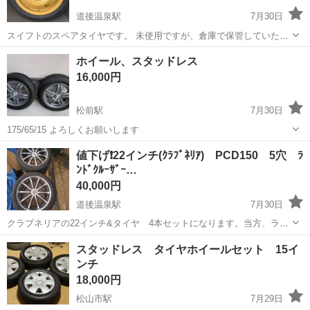
道後温泉駅
7月30日
スイフトのスペアタイヤです。 未使用ですが、倉庫で保管していたの
で汚れあります。 よろしくお願い致します。
愛媛
松山市
道後温泉駅
タイヤ、ホイール
ホイール、スタッドレス
スペアタイヤ
16,000円
松前駅
7月30日
175/65/15 よろしくお願いします
愛媛
伊予郡
松前駅
タイヤ、ホイール
スタッドレス
値下げ❗22インチ(ｸﾗﾌﾞﾈﾘｱ) PCD150 5穴 ﾗ
ﾝﾄﾞｸﾙｰｻﾞｰ…
40,000円
道後温泉駅
7月30日
クラブネリアの22インチ&タイヤ 4本セットになります。当方、ラン
クル200に装着していました。フェンダー内に収まっておりました。リ
愛媛
松山市
道後温泉駅
タイヤ、ホイール
セコイヤ
スタッドレス タイヤホイールセット 15イ
ムのガリキズ等ありますが、歪み等ありません。PCD,150 5穴 ハブ
ンチ
110 オフセッ...
18,000円
松山市駅
7月29日