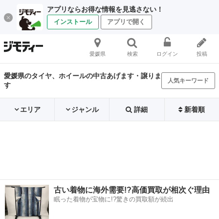
アプリならお得な情報を見逃さない！
インストール
アプリで開く
愛媛県
検索
ログイン
投稿
愛媛県のタイヤ、ホイールの中古あげます・譲りま
人気キーワード
す
エリア
ジャンル
詳細
新着順
古い着物に海外需要!?高価買取が相次ぐ理由
眠った着物が宝物に!?驚きの買取額が続出