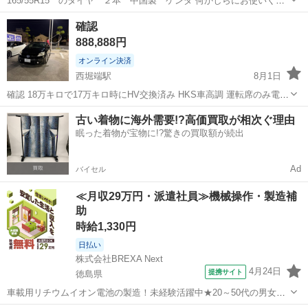
165/55R15 のタイヤ ２本 中国製 ケンダ 何かしらにお使いくだ
さい。 半分以上は溝残ってます 実働車はずしてますが一応ジャンクで
愛媛
大洲市
伊予大洲駅
タイヤ、ホイール
ケンダ
確認
す。
888,888円
オンライン決済
西堀端駅
8月1日
確認 18万キロで17万キロ時にHV交換済み HKS車高調 運転席のみ電動
シート 皮シート 車検来年7月までです 車高調 デイライト ウインカ
愛媛
松山市
西堀端駅
タイヤ、ホイール
古い着物に海外需要!?高価買取が相次ぐ理由
ー付き フォグ四色切り替え gパッケージ純正ナビ「BTつき」 足元LED
眠った着物が宝物に!?驚きの買取額が続出
アリ...
Ad
バイセル
≪月収29万円・派遣社員≫機械操作・製造補
助
時給1,330円
日払い
株式会社BREXA Next
4月24日
提携サイト
徳島県
車載用リチウムイオン電池の製造！未経験活躍中★20～50代の男女活
躍中！寮費無料★備品付き1R寮完備！自宅からマイカー通勤OK！無料