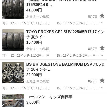
実♪業務はクリーンルームで快適作業◎自社正社員登用制度あり★1食
175/80R14 9…
300円～の格安食堂あり！《佐...
41,800円
北海道 中の島駅
8月7日
可) 12～
16インチ
1,100円 … 円 15～
16インチ
9,240円 … 円
15～
16インチ
10,560円… 】 15～
16インチ
11,880円… ■組
北海道
札幌市
中の島駅
タイヤ、ホイール
タイヤ
TOYO PROXES CF2 SUV 225/65R17 17イン
替
16インチ
まで 1,10...
チ 夏タイ…
15,400円
北海道 中の島駅
8月7日
可) 12～
16インチ
1,100円 … 円 15～
16インチ
9,240円 … 円
15～
16インチ
10,560円… 】 15～
16インチ
11,880円… ■組
北海道
札幌市
中の島駅
タイヤ、ホイール
タイヤ
BS BRIDGESTONE BALMINUM DSP バルミ
替
16インチ
まで 1,10...
ナ 16インチ …
22,000円
北海道 中の島駅
8月7日
可) 12～
16インチ
1,100円 … 円 15～
16インチ
9,240円 … 円
15～
16インチ
10,560円… 】 15～
16インチ
11,880円… ■組
北海道
札幌市
中の島駅
タイヤ、ホイール
コールマン キッズ自転車
替
16インチ
まで 1,10...
3,000円