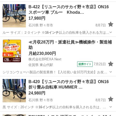
自転車…
石川
野々市市
自転車
サカイ
B-422【リユースのサカイ野々市店】ON16
スポーツ車 ブルー Khoda…
17,980円
石川県 野々市市
8月7日
ルー サイズ：２０インチ ※
16インチ
以上の自転車を購入される方は、
自転車…
石川
野々市市
自転車
サカイ
≪月収28万円・派遣社員≫機械操作・製造補
助
月給230,000円
株式会社BREXA Next
7月21日
提携サイト
佐賀県 東山代駅
シリコンウェーハ製品の製造業務！【入社祝い金10万円支給】お友達
やカップルとの応募OK◎年間休日129日＆休出なしでプライベート充
佐賀
伊万里市
東山代駅
その他
B-420【リユースのサカイ野々市店】ON16
実♪業務はクリーンルームで快適作業◎自社正社員登用制度あり★1食
折り畳み自転車 HUMMER …
300円～の格安食堂あり！《佐...
24,980円
石川県 野々市市
8月7日
黒 サイズ：20インチ ※
16インチ
以上の自転車を購入される方は、自
転車…
石川
野々市市
自転車
サカイ