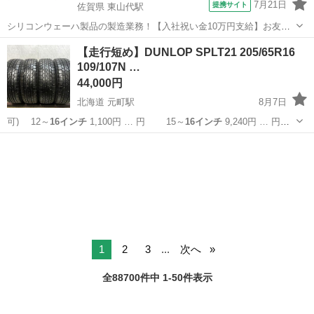
7月21日
提携サイト
佐賀県 東山代駅
シリコンウェーハ製品の製造業務！【入社祝い金10万円支給】お友達
やカップルとの応募OK◎年間休日129日＆休出なしでプライベート充
佐賀
伊万里市
東山代駅
その他
【走行短め】DUNLOP SPLT21 205/65R16
実♪業務はクリーンルームで快適作業◎自社正社員登用制度あり★1食
109/107N …
300円～の格安食堂あり！《佐...
44,000円
北海道 元町駅
8月7日
可) 12～
16インチ
1,100円 … 円 15～
16インチ
9,240円 … 円
15～
16インチ
10,560円… 】 15～
16インチ
11,880円… ■組
北海道
札幌市
元町駅
タイヤ、ホイール
16インチ
替
16インチ
まで 1,10...
1
2
3
...
次へ
全88700件中 1-50件表示