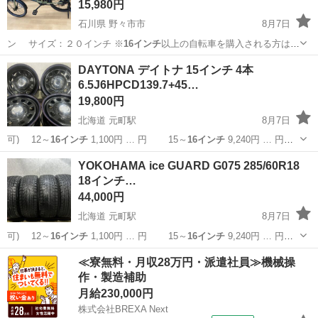
15,980円
石川県 野々市市
8月7日
ン サイズ：２０インチ ※
16インチ
以上の自転車を購入される方は、
自転車…
石川
野々市市
自転車
サカイ
DAYTONA デイトナ 15インチ 4本
6.5J6HPCD139.7+45…
19,800円
北海道 元町駅
8月7日
可) 12～
16インチ
1,100円 … 円 15～
16インチ
9,240円 … 円
15～
16インチ
10,560円… 】 15～
16インチ
11,880円… ■組
北海道
札幌市
元町駅
タイヤ、ホイール
ホイール
YOKOHAMA ice GUARD G075 285/60R18
替
16インチ
まで 1,10...
18インチ…
44,000円
北海道 元町駅
8月7日
可) 12～
16インチ
1,100円 … 円 15～
16インチ
9,240円 … 円
15～
16インチ
10,560円… 】 15～
16インチ
11,880円… ■組
北海道
札幌市
元町駅
タイヤ、ホイール
18インチ
≪寮無料・月収28万円・派遣社員≫機械操
替
16インチ
まで 1,10...
作・製造補助
月給230,000円
株式会社BREXA Next