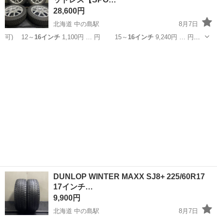
28,600円
北海道 中の島駅
8月7日
可) 12～
16インチ
1,100円 … 円 15～
16インチ
9,240円 … 円
15～
16インチ
10,560円… 】 15～
16インチ
11,880円… ■組
北海道
札幌市
中の島駅
タイヤ、ホイール
替
16インチ
まで 1,10...
DUNLOP WINTER MAXX SJ8+ 225/60R17
17インチ…
9,900円
北海道 中の島駅
8月7日