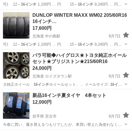
可) 12～
16インチ
1,100円 … 円 15～
16インチ
9,240円 … 円
15～
16インチ
10,560円… 】 15～
16インチ
11,880円… ■組
北海道
札幌市
中の島駅
タイヤ、ホイール
タイヤ
DUNLOP WINTER MAXX WM02 205/60R16
替
16インチ
まで 1,10...
16インチ…
17,600円
北海道 中の島駅
8月7日
可) 12～
16インチ
1,100円 … 円 15～
16インチ
9,240円 … 円
15～
16インチ
10,560円… 】 15～
16インチ
11,880円… ■組
北海道
札幌市
中の島駅
タイヤ、ホイール
16インチ
バラ可能◆ハイグロス★トヨタ純正ホイール
替
16インチ
まで 1,10...
セット★ブリジストン★215/60R16
24,000円
北海道 ロイズタウン駅
8月7日
タ純正ホイール
16インチ
ホイールセット、… イールサイズ:
16イン
チ
6.5JJ -…
北海道
石狩郡
ロイズタウン駅
タイヤ、ホイール
新品16インチ夏タイヤ 4本セット
ホイール
12,000円
岩手県 宮古市
8月7日
今春に買い、履き替えるつもりでしたが、車買い替えた為使わなくな
りました。 新品ですが倉庫保管していたため汚れあります。