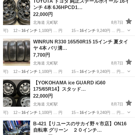
TOYOTA トヨタ 純正スチールホイール 16イ
ンチ 4本 6J6HPCD1…
22,000円
北海道 元町駅
8月7日
可) 12～
16インチ
1,100円 … 円 15～
16インチ
9,240円 … 円
15～
16インチ
10,560円… 】 15～
16インチ
11,880円… ■組
北海道
札幌市
元町駅
タイヤ、ホイール
16インチ
WINRUN R330 165/50R15 15インチ 夏タイ
替
16インチ
まで 1,10...
ヤ 4本 バリ溝…
7,700円
北海道 元町駅
8月7日
可) 12～
16インチ
1,100円 … 円 15～
16インチ
9,240円 … 円
15～
16インチ
10,560円… 】 15～
16インチ
11,880円… ■組
北海道
札幌市
元町駅
タイヤ、ホイール
タイヤ
【YOKOHAMA ice GUARD iG60
替
16インチ
まで 1,10...
175/65R14】スタッド…
22,000円
北海道 元町駅
8月7日
可) 12～
16インチ
1,100円 … 円 15～
16インチ
9,240円 … 円
15～
16インチ
10,560円… 】 15～
16インチ
11,880円… ■組
北海道
札幌市
元町駅
タイヤ、ホイール
ホイール
B-421【リユースのサカイ野々市店】ON16
替
16インチ
まで 1,10...
自転車 グリーン ２０インチ…