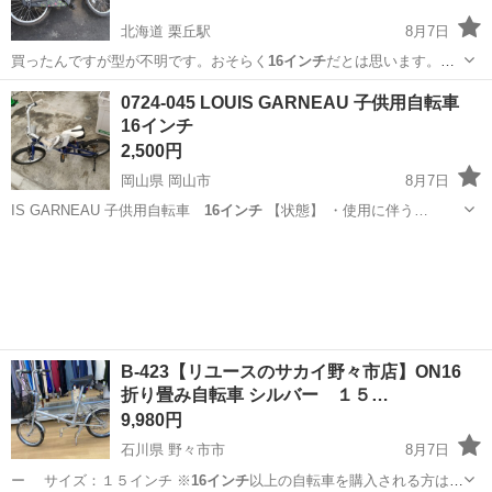
北海道 栗丘駅
8月7日
買ったんですが型が不明です。おそらく
16インチ
だとは思います。四
万くらいで買いまし…
北海道
空知郡
栗丘駅
自転車
0724-045 LOUIS GARNEAU 子供用自転車
16インチ
2,500円
岡山県 岡山市
8月7日
IS GARNEAU 子供用自転車
16インチ
【状態】 ・使用に伴う…
岡山
岡山市
子供用自転車
LOUIS GARNEAU
B-423【リユースのサカイ野々市店】ON16
折り畳み自転車 シルバー １５…
9,980円
石川県 野々市市
8月7日
ー サイズ：１５インチ ※
16インチ
以上の自転車を購入される方は、