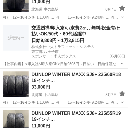
11,000円
北海道 中の島駅
8月7日
可) 12～
16インチ
1,100円 … 円 15～
16インチ
9,240円 … 円
15～
16インチ
10,560円… 】 15～
16インチ
11,880円… ■組
北海道
札幌市
中の島駅
タイヤ、ホイール
タイヤ
交通誘導/即入寮可/寮費2ヶ月無料/祝金有/日
替
16インチ
まで 1,10...
払いOK/50代・60代活躍中
日給9,808円～1万3,815円
株式会社中央トラフィック・システム
東京都 八王子市
スポンサー：求人ボックス
06月08日
【仕事内容】<即入社&即入寮OK>日給9808円～日払い・日給保証など
待遇充実!寮費2ヶ月無料×祝金4.5万円有 <募集情報> 時間・お金の心配
アルバイト・パート
DUNLOP WINTER MAXX SJ8+ 225/60R18
ゼロでスタート/ ・2ヶ月寮費費無料 ・入社祝い金4.5万円 ・日払いOK
18インチ…
・プライベ...
33,000円
北海道 中の島駅
8月7日
可) 12～
16インチ
1,100円 … 円 15～
16インチ
9,240円 … 円
15～
16インチ
10,560円… 】 15～
16インチ
11,880円… ■組
北海道
札幌市
中の島駅
タイヤ、ホイール
18インチ
DUNLOP WINTER MAXX SJ8+ 235/55R19
替
16インチ
まで 1,10...
19インチ…
11,000円