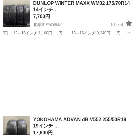
DUNLOP WINTER MAXX WM02 175/70R14
★就業先食堂利用可！日払い制度あり！《茨城県常陸大宮市》 人気の
14インチ…
工場のお仕事 ◇コネクタ製造工...
7,700円
北海道 中の島駅
8月7日
可) 12～
16インチ
1,100円 … 円 15～
16インチ
9,240円 … 円
15～
16インチ
10,560円… 】 15～
16インチ
11,880円… ■組
北海道
札幌市
中の島駅
タイヤ、ホイール
タイヤ
替
16インチ
まで 1,10...
YOKOHAMA ADVAN dB V552 255/50R19
19インチ …
17,600円