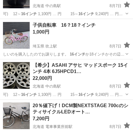
北海道 中の島駅
8月7日
可) 12～
16インチ
1,100円 … 円 15～
16インチ
9,240円 … 円
15～
16インチ
10,560円… 】 15～
16インチ
11,880円… ■組
北海道
札幌市
中の島駅
タイヤ、ホイール
タイヤ
子供自転車 16？18？インチ
替
16インチ
まで 1,10...
1,000円
埼玉県 吹上駅
8月7日
しいのを購入したのでお譲りします。
16インチ
か18インチかその辺で
す。 鍵は付い…
埼玉
鴻巣市
吹上駅
子供用自転車
【希少】ASAHI アサヒ マッドスポーク 15イ
ンチ 4本 6J5HPCD1…
22,000円
北海道 中の島駅
8月7日
可) 12～
16インチ
1,100円 … 円 15～
16インチ
9,240円 … 円
15～
16インチ
10,560円… 】 15～
16インチ
11,880円… ■組
北海道
札幌市
中の島駅
タイヤ、ホイール
20％値下げ！DCM製NEXTSTAGE 700cのシ
替
16インチ
まで 1,10...
ティサイクルLEDオート…
7,200円
北海道 電車事業所前駅
8月7日