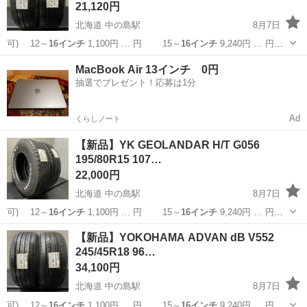
21,120円
北海道 中の島駅
8月7日
可) 12～
16インチ
1,100円 … 円 15～
16インチ
9,240円 … 円
15～
16インチ
10,560円… 】 15～
16インチ
11,880円… ■組
北海道
札幌市
中の島駅
タイヤ、ホイール
18インチ
MacBook Air 13インチ 0円
替
16インチ
まで 1,10...
抽選でプレゼント！応募は1分
Ad
くらしノート
【新品】YK GEOLANDAR H/T G056
195/80R15 107…
22,000円
北海道 中の島駅
8月7日
可) 12～
16インチ
1,100円 … 円 15～
16インチ
9,240円 … 円
15～
16インチ
10,560円… 】 15～
16インチ
11,880円… ■組
北海道
札幌市
中の島駅
タイヤ、ホイール
タイヤ
【新品】YOKOHAMA ADVAN dB V552
替
16インチ
まで 1,10...
245/45R18 96…
34,100円
北海道 中の島駅
8月7日
可) 12～
16インチ
1,100円 … 円 15～
16インチ
9,240円 … 円