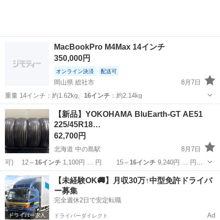
MacBookPro M4Max 14インチ
350,000円
オンライン決済
配送可
岡山県 総社市
8月7日
重量 14インチ：約1.62kg、
16インチ
：約2.14kg
岡山
総社市
ノートパソコン
14インチ
【新品】YOKOHAMA BluEarth-GT AE51
225/45R18…
62,700円
北海道 中の島駅
8月7日
可) 12～
16インチ
1,100円 … 円 15～
16インチ
9,240円 … 円
15～
16インチ
10,560円… 】 15～
16インチ
11,880円… ■組
北海道
札幌市
中の島駅
タイヤ、ホイール
18インチ
【未経験OK🚚】月収30万↑中型免許ドライバ
替
16インチ
まで 1,10...
ー募集
完全週休2日で安定転職
Ad
ドライバーダイレクト