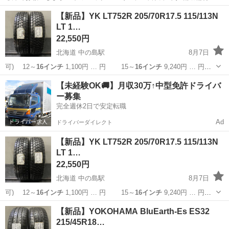
です 全体的…
岐阜
各務原市
羽場駅
幼児用自転車
【新品】YK LT752R 205/70R17.5 115/113N
LT 1…
22,550円
北海道 中の島駅
8月7日
可) 12～
16インチ
1,100円 … 円 15～
16インチ
9,240円 … 円
15～
16インチ
10,560円… 】 15～
16インチ
11,880円… ■組
北海道
札幌市
中の島駅
タイヤ、ホイール
17.5インチ
【未経験OK🚚】月収30万↑中型免許ドライバ
替
16インチ
まで 1,10...
ー募集
完全週休2日で安定転職
Ad
ドライバーダイレクト
【新品】YK LT752R 205/70R17.5 115/113N
LT 1…
22,550円
北海道 中の島駅
8月7日
可) 12～
16インチ
1,100円 … 円 15～
16インチ
9,240円 … 円
15～
16インチ
10,560円… 】 15～
16インチ
11,880円… ■組
北海道
札幌市
中の島駅
タイヤ、ホイール
17.5インチ
【新品】YOKOHAMA BluEarth-Es ES32
替
16インチ
まで 1,10...
215/45R18…