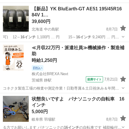
【新品】YK BluEarth-GT AE51 195/45R16
84V 1…
39,600円
北海道 中の島駅
8月7日
可) 12～
16インチ
1,100円 … 円 15～
16インチ
9,240円 … 円
15～
16インチ
10,560円… 】 15～
16インチ
11,880円… ■組
北海道
札幌市
中の島駅
タイヤ、ホイール
16インチ
≪月収22万円・派遣社員≫機械操作・製造補
替
16インチ
まで 1,10...
助
時給1,250円
日払い
株式会社BREXA Next
7月21日
提携サイト
茨城県 静駅
コネクタ製造工場の検査や測定作業！日勤専属＆土日祝休み＆年間休
日128日★クリーンルーム内作業★マイカー通勤OK＆無料駐車場あり
茨城
常陸大宮市
静駅
その他
状態良いですよ パナソニックの自転車 16
★就業先食堂利用可！日払い制度あり！《茨城県常陸大宮市》 人気の
インチ
工場のお仕事 ◇コネクタ製造工...
5,000円
岐阜県 羽場駅
8月7日
る方でお願いします パナソニックの
16インチ
の自転車です 補助輪付き