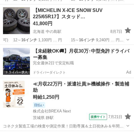
15～
16インチ
10,560円… 】 15～
16インチ
11,880円… ■組
北海道
札幌市
中の島駅
タイヤ、ホイール
18インチ
【MICHELIN X-ICE SNOW SUV
替
16インチ
まで 1,10...
225/65R17】スタッド…
41,800円
北海道 中の島駅
8月7日
可) 12～
16インチ
1,100円 … 円 15～
16インチ
9,240円 … 円
15～
16インチ
10,560円… 】 15～
16インチ
11,880円… ■組
北海道
札幌市
中の島駅
タイヤ、ホイール
タイヤ
【未経験OK🚚】月収30万↑中型免許ドライバ
替
16インチ
まで 1,10...
ー募集
完全週休2日で安定転職
Ad
ドライバーダイレクト
≪月収22万円・派遣社員≫機械操作・製造補
助
時給1,250円
日払い
株式会社BREXA Next
7月21日
提携サイト
茨城県 静駅
コネクタ製造工場の検査や測定作業！日勤専属＆土日祝休み＆年間休
日128日★クリーンルーム内作業★マイカー通勤OK＆無料駐車場あり
茨城
常陸大宮市
静駅
その他