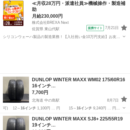
岩手
宮古市
タイヤ、ホイール
≪月収28万円・派遣社員≫機械操作・製造補
助
月給230,000円
株式会社BREXA Next
7月21日
提携サイト
佐賀県 東山代駅
シリコンウェーハ製品の製造業務！【入社祝い金10万円支給】お友達
やカップルとの応募OK◎年間休日129日＆休出なしでプライベート充
佐賀
伊万里市
東山代駅
その他
実♪業務はクリーンルームで快適作業◎自社正社員登用制度あり★1食
300円～の格安食堂あり！《佐...
DUNLOP WINTER MAXX WM02 175/60R16
16インチ…
7,700円
北海道 中の島駅
8月7日
可) 12～
16インチ
1,100円 … 円 15～
16インチ
9,240円 … 円
15～
16インチ
10,560円… 】 15～
16インチ
11,880円… ■組
北海道
札幌市
中の島駅
タイヤ、ホイール
16インチ
DUNLOP WINTER MAXX SJ8+ 225/55R19
替
16インチ
まで 1,10...
19インチ…