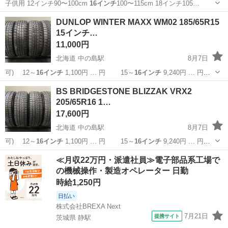
子供用 12インチ90〜100cm
16インチ
100〜115cm 18インチ105…
北海道
札幌市
電車事業所前駅
クロスバイク
DUNLOP WINTER MAXX WM02 185/65R15
15インチ…
11,000円
北海道 中の島駅
8月7日
可) 12～
16インチ
1,100円 … 円 15～
16インチ
9,240円 … 円
15～
16インチ
10,560円… 】 15～
16インチ
11,880円… ■組
北海道
札幌市
中の島駅
タイヤ、ホイール
タイヤ
BS BRIDGESTONE BLIZZAK VRX2
替
16インチ
まで 1,10...
205/65R16 1…
17,600円
北海道 中の島駅
8月7日
可) 12～
16インチ
1,100円 … 円 15～
16インチ
9,240円 … 円
15～
16インチ
10,560円… 】 15～
16インチ
11,880円… ■組
北海道
札幌市
中の島駅
タイヤ、ホイール
16インチ
≪月収22万円・派遣社員≫電子部品系工場で
替
16インチ
まで 1,10...
の機械操作・製造オペレーター 日勤
時給1,250円
日払い
株式会社BREXA Next
7月21日
提携サイト
茨城県 静駅