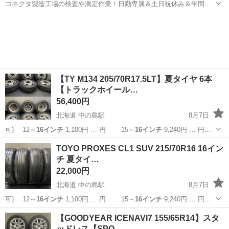
コネクタ製造工場の検査や測定作業！日勤専属＆土日祝休み＆年間休
日128日★クリーンルーム内作業★マイカー通勤OK＆無料駐車場あり
茨城
常陸大宮市
静駅
その他
★就業先食堂利用可！日払い制度あり！《茨城県常陸大宮市》 人気の
工場のお仕事 ◇コネクタ製造工...
【TY M134 205/70R17.5LT】夏タイヤ 6本
【トラックホイール…
56,400円
北海道 中の島駅
8月7日
可) 12～
16インチ
1,100円 … 円 15～
16インチ
9,240円 … 円
15～
16インチ
10,560円… 】 15～
16インチ
11,880円… ■組
北海道
札幌市
中の島駅
タイヤ、ホイール
TOYO PROXES CL1 SUV 215/70R16 16イン
替
16インチ
まで 1,10...
チ 夏タイ…
22,000円
北海道 中の島駅
8月7日
可) 12～
16インチ
1,100円 … 円 15～
16インチ
9,240円 … 円
15～
16インチ
10,560円… 】 15～
16インチ
11,880円… ■組
北海道
札幌市
中の島駅
タイヤ、ホイール
16インチ
【GOODYEAR ICENAVI7 155/65R14】スタ
替
16インチ
まで 1,10...
ッドレス【SPO…