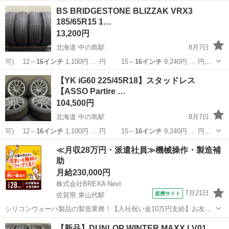
BS BRIDGESTONE BLIZZAK VRX3
185/65R15 1…
13,200円
北海道 中の島駅
8月7日
可) 12～
16インチ
1,100円 … 円 15～
16インチ
9,240円 … 円
15～
16インチ
10,560円… 】 15～
16インチ
11,880円… ■組
北海道
札幌市
中の島駅
タイヤ、ホイール
タイヤ
【YK iG60 225/45R18】スタッドレス
替
16インチ
まで 1,10...
【ASSO Partire …
104,500円
北海道 中の島駅
8月7日
可) 12～
16インチ
1,100円 … 円 15～
16インチ
9,240円 … 円
15～
16インチ
10,560円… 】 15～
16インチ
11,880円… ■組
北海道
札幌市
中の島駅
タイヤ、ホイール
≪月収28万円・派遣社員≫機械操作・製造補
替
16インチ
まで 1,10...
助
月給230,000円
株式会社BREXA Next
7月21日
提携サイト
佐賀県 東山代駅
シリコンウェーハ製品の製造業務！【入社祝い金10万円支給】お友達
やカップルとの応募OK◎年間休日129日＆休出なしでプライベート充
佐賀
伊万里市
東山代駅
その他
【新品】DUNLOP WINTER MAXX LV01