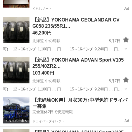
Ad
くらしノート
【新品】YOKOHAMA GEOLANDAR CV
G058 235/55R1…
46,200円
北海道 中の島駅
8月7日
可) 12～
16インチ
1,100円 … 円 15～
16インチ
9,240円 … 円
15～
16インチ
10,560円… 】 15～
16インチ
11,880円… ■組
北海道
札幌市
中の島駅
タイヤ、ホイール
18インチ
【新品】YOKOHAMA ADVAN Sport V105
替
16インチ
まで 1,10...
255/40ZR2…
103,400円
北海道 中の島駅
8月7日
可) 12～
16インチ
1,100円 … 円 15～
16インチ
9,240円 … 円
15～
16インチ
10,560円… 】 15～
16インチ
11,880円… ■組
北海道
札幌市
中の島駅
タイヤ、ホイール
タイヤ
【未経験OK🚚】月収30万↑中型免許ドライバ
替
16インチ
まで 1,10...
ー募集
完全週休2日で安定転職
Ad
ドライバーダイレクト