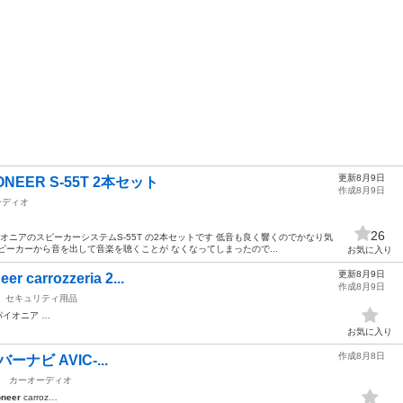
更新8月9日
EER S-55T 2本セット
作成8月9日
ーディオ
26
ニアのスピーカーシステムS-55T の2本セットです 低音も良く響くのでかなり気
ピーカーから音を出して音楽を聴くことが なくなってしまったので...
お気に入り
更新8月9日
arrozzeria 2...
作成8月9日
セキュリティ用品
パイオニア …
お気に入り
作成8月8日
イバーナビ AVIC-...
カーオーディオ
oneer
carroz…