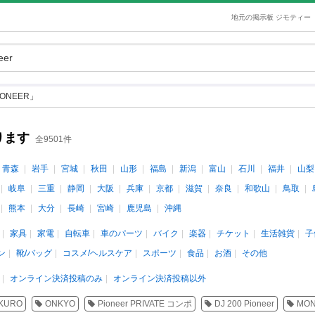
地元の掲示板 ジモティー
ONEER」
ります
全9501件
青森
岩手
宮城
秋田
山形
福島
新潟
富山
石川
福井
山梨
岐阜
三重
静岡
大阪
兵庫
京都
滋賀
奈良
和歌山
鳥取
熊本
大分
長崎
宮崎
鹿児島
沖縄
家具
家電
自転車
車のパーツ
バイク
楽器
チケット
生活雑貨
子
ン
靴/バッグ
コスメ/ヘルスケア
スポーツ
食品
お酒
その他
オンライン決済投稿のみ
オンライン決済投稿以外
KURO
ONKYO
Pioneer PRIVATE コンポ
DJ 200 Pioneer
MON