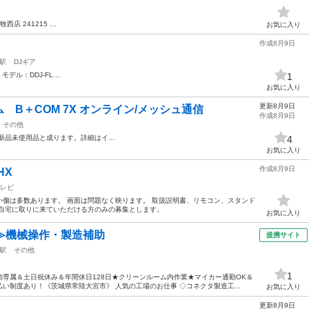
西店 241215 …
お気に入り
作成8月9日
駅
DJギア
・モデル：DDJ-FL…
1
お気に入り
更新8月9日
B＋COM 7X オンライン/メッシュ通信
作成8月9日
その他
品未使用品と成ります。詳細はイ…
4
お気に入り
作成8月9日
HX
レビ
傷は多数あります。 画面は問題なく映ります。 取扱説明書、リモコン、スタンド
、自宅に取りに来ていただける方のみの募集とします。
お気に入り
≫機械操作・製造補助
提携サイト
駅
その他
1
専属＆土日祝休み＆年間休日128日★クリーンルーム内作業★マイカー通勤OK＆
い制度あり！《茨城県常陸大宮市》 人気の工場のお仕事 ◇コネクタ製造工...
お気に入り
更新8月9日