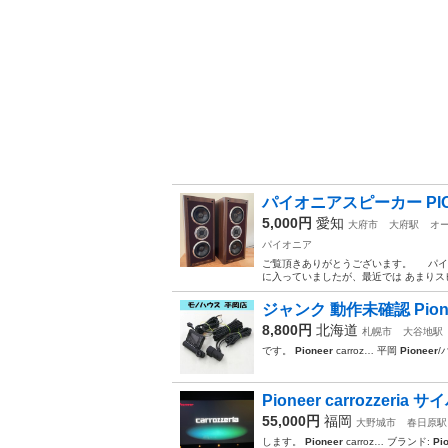
パイオニアスピーカー PION
5,000円
愛知
大府市
大府駅
オ
パイオニア
ご覧頂きありがとうございます。 パイオ
に入っていましたが、最近では あまりス
ジャンク 動作未確認 Pioneer c
8,800円
北海道
札幌市
大谷地駅
です。
Pioneer
carroz… 平岡
Pioneer
/
Pioneer carrozzeria サ
55,000円
福岡
大野城市
春日原駅
します。
Pioneer
carroz… ブランド:
Pi