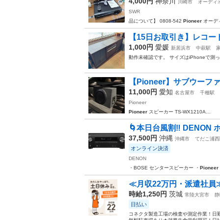
4,000円
神奈川
川崎市
オーディ
SWR
品について】 0808-542
Pioneer
オーデ
【15日お取引き】レコード
1,000円
愛媛
新居浜市
中萩駅
動作未確認です。 サイズはiPhoneで
【Pioneer】サブウーフ
11,000円
愛知
名古屋市
千種駅
Pioneer
Pioneer
スピーカー TS-WX1210A…
🌀本日台風割‼️ DENON 
37,500円
沖縄
沖縄市
てだこ浦西
オンライン決済
DENON
・BOSE センタースピーカー ・
Pioneer
≪月収22万円・派遣社員
時給1,250円
茨城
常陸大宮市
静
日払い
コネクタ製造工場の検査や測定作業！日勤