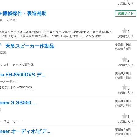
お気に入り
≫機械操作・製造補助
提携サイト
駅
その他
4
専属＆土日祝休み＆年間休日128日★クリーンルーム内作業★マイカー通勤OK＆
い制度あり！《茨城県常陸大宮市》 人気の工場のお仕事 ◇コネクタ製造工...
お気に入り
更新8月9日
ンプ 天吊スピーカー作動品
作成8月8日
楽器
2
ク２本 ケーブル類付属
お気に入り
更新8月9日
 FH-8500DVS デ...
作成8月8日
ーオーディオ
 【モデル】FH-8500DVS…
5
お気に入り
更新8月8日
er S-SB550 ...
作成8月8日
オ
1
50 スピーカー …
お気に入り
更新8月8日
oneer オーディオ/ビデ...
作成8月8日