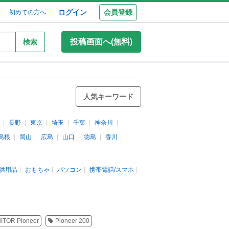
ログイン
会員登録
初めての方へ
投稿画面へ(無料)
検索
人気キーワード
長野
東京
埼玉
千葉
神奈川
島根
岡山
広島
山口
徳島
香川
供用品
おもちゃ
パソコン
携帯電話/スマホ
ITOR Pioneer
Pioneer 200