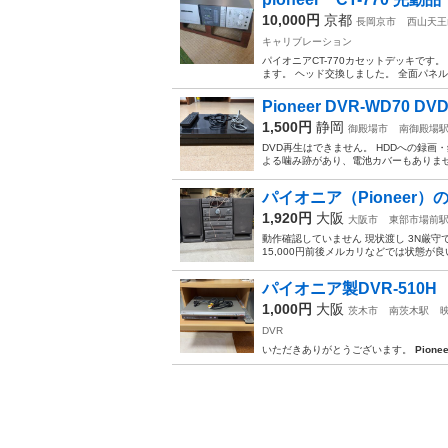
10,000円
京都
長岡京市
西山天王
キャリブレーション
パイオニアCT-770カセットデッキです
ます。 ヘッド交換しました。 全面パネル
Pioneer DVR-WD70 
1,500円
静岡
御殿場市
南御殿場
DVD再生はできません。 HDDへの録
よる噛み跡があり、電池カバーもありま
パイオニア（Pioneer）の
1,920円
大阪
大阪市
東部市場前
動作確認していません 現状渡し 3N厳守
15,000円前後メルカリなどでは状態が良
パイオニア製DVR-510H
1,000円
大阪
茨木市
南茨木駅
DVR
いただきありがとうございます。
Pionee