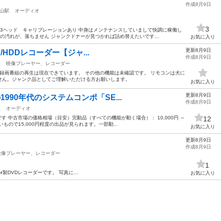
作成8月9日
山駅
オーディオ
3
。 3ヘッド キャリブレーションあり 中身はメンテナンスしていまして快調に稼働し
の汚れが、落ちません ジャンクドナーが見つかれば詰め替えたいです...
お気に入り
更新8月9日
DVD/HDDレコーダー【ジャ...
作成8月9日
駅
映像プレーヤー、レコーダー
画・録画番組の再生は現在できています。 その他の機能は未確認です。 リモコンは犬に
せん。ジャンク品としてご理解いただける方お願いします。
お気に入り
更新8月9日
1990年代のシステムコンポ「SE...
作成8月9日
駅
オーディオ
です 中古市場の価格相場（目安）完動品（すべての機能が動く場合）： 10,000円 ～
12
いもので15,000円程度の出品が見られます。一部動...
お気に入り
更新8月9日
作成8月9日
映像プレーヤー、レコーダー
1
r
製DVDレコーダーです。 写真に…
お気に入り