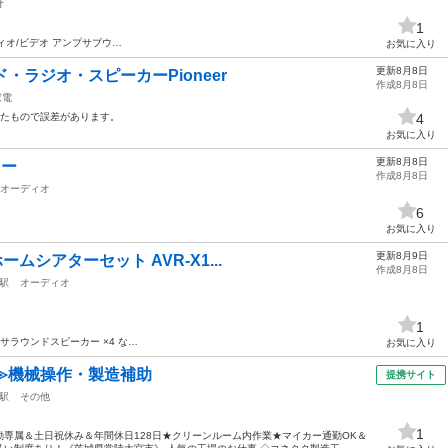
オ
1
ィオ/ビデオ アンプサブウ…
お気に入り
更新8月8日
・ラジオ・スピーカーPioneer
作成8月8日
家電
測ったもので誤差があります。
4
お気に入り
更新8月8日
ァー
作成8月8日
オーディオ
6
お気に入り
更新8月9日
ホームシアターセット AVR-X1...
作成8月8日
駅
オーディオ
1
サラウンドスピーカー ×4 な…
お気に入り
≫機械操作・製造補助
提携サイト
駅
その他
1
専属＆土日祝休み＆年間休日128日★クリーンルーム内作業★マイカー通勤OK＆