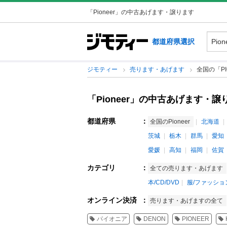
「Pioneer」の中古あげます・譲ります
都道府県選択
ジモティー
売ります・あげます
全国の「PI
「Pioneer」の中古あげます・譲
都道府県
：
全国のPioneer
北海道
茨城
栃木
群馬
愛知
愛媛
高知
福岡
佐賀
カテゴリ
：
全ての売ります・あげます
本/CD/DVD
服/ファッショ
オンライン決済
：
売ります・あげますの全て
パイオニア
DENON
PIONEER