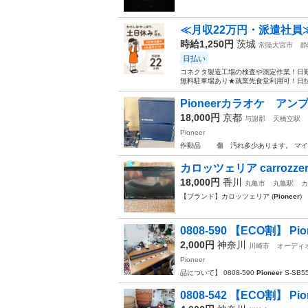
≪月収22万円・派遣社員
時給1,250円
茨城
常陸大宮市
静
日払い
コネクタ製造工場の検査や測定作業！日勤
無料駐車場あり★就業先食堂利用可！日払
Pioneerカラオケ ア
18,000円
京都
与謝郡
天橋立駅
Pioneer
作動品 傷 汚れ多少あります。 マイ
カロッツェリア carrozzeria
18,000円
香川
丸亀市
丸亀駅
カ
【ブランド】カロッツェリア (
Pioneer
)
0808-590 【ECO割】 Pione
2,000円
神奈川
川崎市
オーディ
Pioneer
品について】 0808-590
Pioneer
S-SB5
0808-542 【ECO割】 Pi