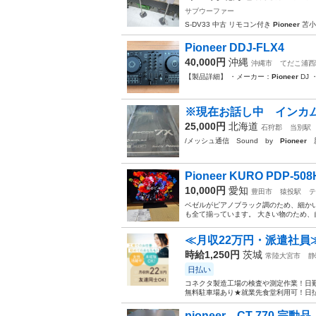
サブウーファー
S-DV33 中古 リモコン付き
Pioneer
苫小牧
Pioneer DDJ-FLX4
40,000円
沖縄
沖縄市
てだこ浦西
【製品詳細】 ・メーカー：
Pioneer
DJ 
※現在お話し中 インカム 
25,000円
北海道
石狩郡
当別駅
/メッシュ通信 Sound by
Pioneer
新
Pioneer KURO PDP-508
10,000円
愛知
豊田市
猿投駅
テ
ベゼルがピアノブラック調のため、細かい
も全て揃っています。 大きい物のため
≪月収22万円・派遣社員
時給1,250円
茨城
常陸大宮市
静
日払い
コネクタ製造工場の検査や測定作業！日勤
無料駐車場あり★就業先食堂利用可！日払
pioneer CT-770 完動品