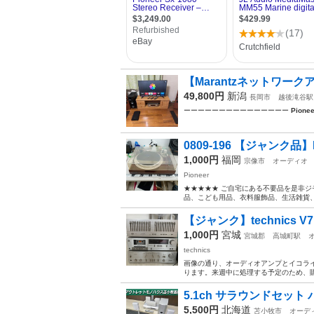
【Marantzネットワ
49,800円
新潟
長岡市
越後滝谷駅
ーーーーーーーーーーーーーーー
Pionee
0809-196 【ジャンク品
1,000円
福岡
宗像市
オーディオ
Pioneer
★★★★★ ご自宅にある不要品を是非ジ
品、こども用品、衣料服飾品、生活雑貨、家
【ジャンク】technics V7 te
1,000円
宮城
宮城郡
高城町駅
technics
画像の通り、オーディオアンプとイコラ
ります。来週中に処理する予定のため、購入希望
5.1ch サラウンドセット パ
5,500円
北海道
苫小牧市
オーデ