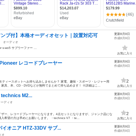
更新8月9日
ークアンプ付】本格オーディオセット｜設置対応可
作成8月9日
オーディオ
r
s-wo5 サブウーファー …
お気に入り
更新8月9日
】Pioneer レコードプレーヤー
作成8月9日
2
モティースポットへお持ち込みしませんか？ 家電、趣味・スポーツ・レジャー用
具、本、CD・DVDなどが無料でまとめて持ち込めます！ ※詳細はこ...
お気に入り
更新8月9日
chnics M2...
作成8月9日
オーディオ
2
イザー、レコードプレーヤーになります。4点セットになりますが、ジャンク品にな
の方は早めにお願いします。 ・technics V7 ・te...
お気に入り
更新8月9日
イオニア HTZ-33DV サブ...
作成8月9日
ィオ