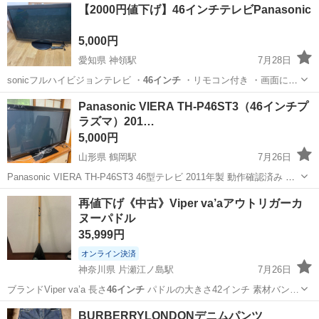
秋田
秋田市
アクセサリー
【2000円値下げ】46インチテレビPanasonic
インチ
大画面を採用。約…
5,000円
愛知県 神領駅
7月28日
sonicフルハイビジョンテレビ ・
46インチ
・リモコン付き ・画面に汚
れや傷あ…
愛知
春日井市
神領駅
テレビ
46インチ
Panasonic VIERA TH-P46ST3（46インチプ
ラズマ）201…
5,000円
山形県 鶴岡駅
7月26日
Panasonic VIERA TH-P46ST3 46型テレビ 2011年製 動作確認済み 中
古品のため使用感あり 自宅から運んでくれる方限定で おねがいしま
山形
鶴岡市
鶴岡駅
テレビ
再値下げ《中古》Viper va’aアウトリガーカ
す。
ヌーパドル
35,999円
オンライン決済
神奈川県 片瀬江ノ島駅
7月26日
ブランドViper va’a 長さ
46インチ
パドルの大きさ42インチ 素材バン…
神奈川
藤沢市
片瀬江ノ島駅
マリンスポーツ
BURBERRYLONDONデニムパンツ