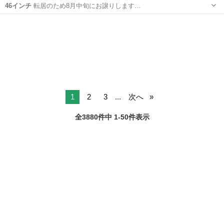
46インチ
転居のため8月中旬にお譲りします…
東京
練馬区
練馬駅
その他
1
2
3
...
次へ
全3880件中 1-50件表示