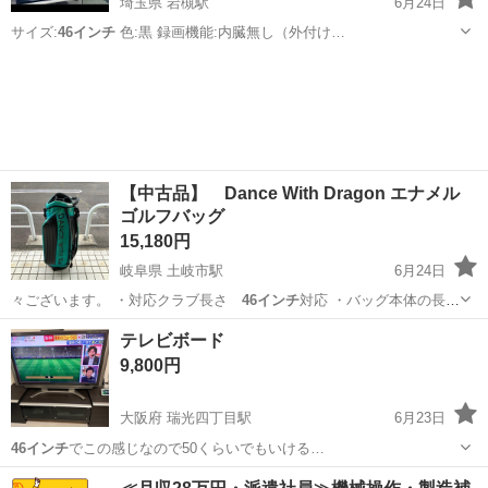
埼玉県 岩槻駅
6月24日
サイズ:
46インチ
色:黒 録画機能:内臓無し（外付け…
埼玉
さいたま市
岩槻駅
テレビ
ジャンク
【中古品】 Dance With Dragon エナメル
ゴルフバッグ
15,180円
岐阜県 土岐市駅
6月24日
々ございます。 ・対応クラブ長さ
46インチ
対応 ・バッグ本体の長
さ フード未…
岐阜
土岐市
土岐市駅
ゴルフ
テレビボード
9,800円
大阪府 瑞光四丁目駅
6月23日
46インチ
でこの感じなので50くらいでもいける…
大阪
大阪市
瑞光四丁目駅
収納家具
46インチ