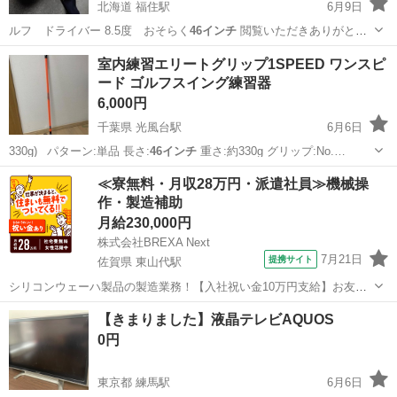
北海道 福住駅
6月9日
ルフ ドライバー 8.5度 おそらく
46インチ
閲覧いただきありがとう
ございます…
北海道
札幌市
福住駅
ゴルフ
キャロウェイ
室内練習エリートグリップ1SPEED ワンスピ
ード ゴルフスイング練習器
6,000円
千葉県 光風台駅
6月6日
330g)_ パターン:単品 長さ:
46インチ
重さ:約330g グリップ:No.…
千葉
市原市
光風台駅
ゴルフ
エリートグリップ
≪寮無料・月収28万円・派遣社員≫機械操
作・製造補助
月給230,000円
株式会社BREXA Next
7月21日
提携サイト
佐賀県 東山代駅
シリコンウェーハ製品の製造業務！【入社祝い金10万円支給】お友達
やカップルとの応募OK◎年間休日129日＆休出なしでプライベート充
佐賀
伊万里市
東山代駅
その他
【きまりました】液晶テレビAQUOS
実♪業務はクリーンルームで快適作業◎自社正社員登用制度あり★1食
0円
300円～の格安食堂あり！《佐...
東京都 練馬駅
6月6日