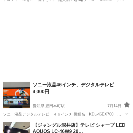
ッキーズ チノ 定番ワークパンツ WD874 カラ-：カーキー サイ
千葉
柏市
ボトムス
Dickies
ズ：46ｲﾝﾁ（Ｗ115～120cm程度） 素...
ソニー液晶46インチ、デジタルテレビ
4,000円
愛知県 豊田本町駅
7月14日
ソニー液晶デジタルテレビ ４６インチ 機種名 KDL-46EX700
2010年式 新品で購入し長年、所有していましたが 4Kテレビへ買換に
愛知
名古屋市
豊田本町駅
テレビ
【ジャングル深井店】テレビ シャープ LED
より不要になりました。 個人差はありますが本体の外見は年式の割に
AQUOS LC-46W9 20…
比較的、傷も少な...