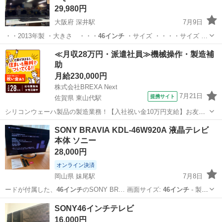
29,980円
大阪府 深井駅
7月9日
・・2013年製 ・大きさ ・・・
46インチ
・サイズ ・・・・サイズ …
大阪
堺市
深井駅
テレビ
ジャングル
≪月収28万円・派遣社員≫機械操作・製造補
助
月給230,000円
株式会社BREXA Next
7月21日
提携サイト
佐賀県 東山代駅
シリコンウェーハ製品の製造業務！【入社祝い金10万円支給】お友達
やカップルとの応募OK◎年間休日129日＆休出なしでプライベート充
佐賀
伊万里市
東山代駅
その他
SONY BRAVIA KDL-46W920A 液晶テレビ
実♪業務はクリーンルームで快適作業◎自社正社員登用制度あり★1食
本体 ソニー
300円～の格安食堂あり！《佐...
28,000円
オンライン決済
岡山県 妹尾駅
7月8日
ードが付属した、
46インチ
のSONY BR… 画面サイズ:
46インチ
- 製造
年: …
岡山
岡山市
妹尾駅
テレビ
SONY46インチテレビ
16,000円