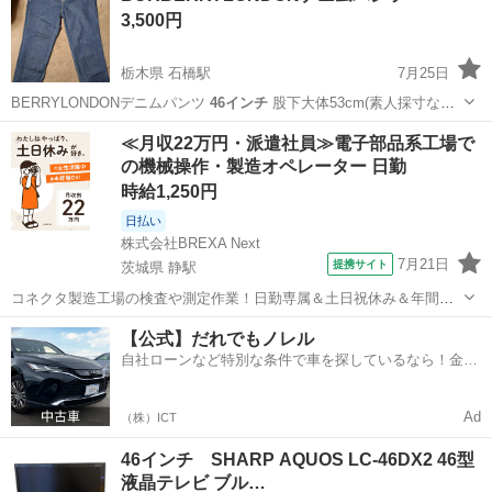
3,500円
栃木県 石橋駅
7月25日
BERRYLONDONデニムパンツ
46インチ
股下大体53cm(素人採寸なの
で前…
栃木
河内郡
石橋駅
パンツ
≪月収22万円・派遣社員≫電子部品系工場で
の機械操作・製造オペレーター 日勤
時給1,250円
日払い
株式会社BREXA Next
7月21日
提携サイト
茨城県 静駅
コネクタ製造工場の検査や測定作業！日勤専属＆土日祝休み＆年間休
日128日★クリーンルーム内作業★マイカー通勤OK＆無料駐車場あり
茨城
常陸大宮市
静駅
その他
【公式】だれでもノレル
★就業先食堂利用可！日払い制度あり！《茨城県常陸大宮市》 人気の
自社ローンなど特別な条件で車を探しているなら！金利
工場のお仕事 ◇コネクタ製造工...
0%で車をご提供、ノレル独自与信システム。
Ad
（株）ICT
46インチ SHARP AQUOS LC-46DX2 46型
液晶テレビ ブル…