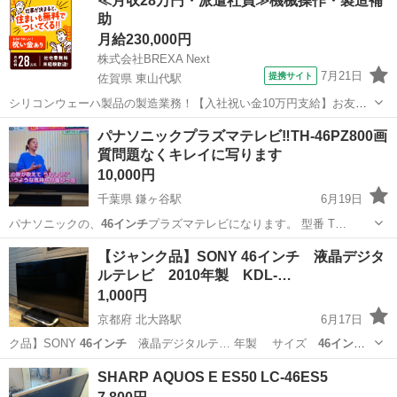
≪月収28万円・派遣社員≫機械操作・製造補
助
月給230,000円
株式会社BREXA Next
7月21日
提携サイト
佐賀県 東山代駅
シリコンウェーハ製品の製造業務！【入社祝い金10万円支給】お友達
やカップルとの応募OK◎年間休日129日＆休出なしでプライベート充
佐賀
伊万里市
東山代駅
その他
パナソニックプラズマテレビ‼️TH-46PZ800画
実♪業務はクリーンルームで快適作業◎自社正社員登用制度あり★1食
質問題なくキレイに写ります
300円～の格安食堂あり！《佐...
10,000円
千葉県 鎌ヶ谷駅
6月19日
パナソニックの、
46インチ
プラズマテレビになります。 型番 T…
千葉
鎌ケ谷市
鎌ヶ谷駅
テレビ
玄関
【ジャンク品】SONY 46インチ 液晶デジタ
ルテレビ 2010年製 KDL-…
1,000円
京都府 北大路駅
6月17日
ク品】SONY
46インチ
液晶デジタルテ… 年製 サイズ
46インチ
●配達につい…
京都
京都市
北大路駅
テレビ
46インチ
SHARP AQUOS E ES50 LC-46ES5