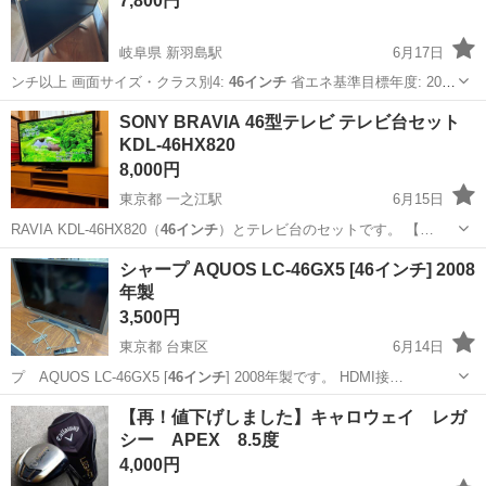
7,800円
岐阜県 新羽島駅
6月17日
ンチ以上 画面サイズ・クラス別4:
46インチ
省エネ基準目標年度: 2008
年度…
岐阜
羽島市
新羽島駅
テレビ
チューナ
SONY BRAVIA 46型テレビ テレビ台セット
KDL-46HX820
8,000円
東京都 一之江駅
6月15日
RAVIA KDL-46HX820（
46インチ
）とテレビ台のセットです。 【…
東京
江戸川区
一之江駅
テレビ
シャープ AQUOS LC-46GX5 [46インチ] 2008
年製
3,500円
東京都 台東区
6月14日
プ AQUOS LC-46GX5 [
46インチ
] 2008年製です。 HDMI接…
東京
台東区
テレビ
【再！値下げしました】キャロウェイ レガ
シー APEX 8.5度
4,000円