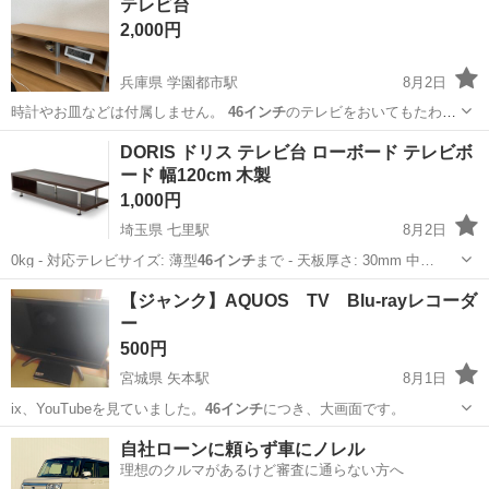
テレビ台
2,000円
兵庫県 学園都市駅
8月2日
時計やお皿などは付属しません。
46インチ
のテレビをおいてもたわん
でいないので…
兵庫
神戸市
学園都市駅
収納家具
DORIS ドリス テレビ台 ローボード テレビボ
ード 幅120cm 木製
1,000円
埼玉県 七里駅
8月2日
0kg - 対応テレビサイズ: 薄型
46インチ
まで - 天板厚さ: 30mm 中…
埼玉
さいたま市
七里駅
収納家具
【ジャンク】AQUOS TV Blu-rayレコーダ
ー
500円
宮城県 矢本駅
8月1日
ix、YouTubeを見ていました。
46インチ
につき、大画面です。
宮城
東松島市
矢本駅
テレビ
ジャンク
自社ローンに頼らず車にノレル
理想のクルマがあるけど審査に通らない方へ