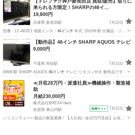
【トレファク神戸新長田店 買取/販売】取りに
ッド重量 １８９グラム ライ角 ５９．５度 ロフト１０度 ４６...
来られる方限定！SHARPの46イ…
19,800円
兵庫県 新長田駅
7月22日
型番：LC-46SE1 画面インチ：
46インチ
年式: 2010年製 付属品：リ
モ…
兵庫
神戸市
新長田駅
テレビ
46インチ
【動作品】46インチ SHARP AQUOS テレビ
9,000円
千葉県 布佐駅
7月21日
009年製 SHARP AQUOS
46インチ
テレビ リモコン付き 動作品です…
千葉
我孫子市
布佐駅
テレビ
≪月収28万円・派遣社員≫機械操作・製造補
助
月給230,000円
株式会社BREXA Next
7月21日
提携サイト
佐賀県 東山代駅
シリコンウェーハ製品の製造業務！【入社祝い金10万円支給】お友達
やカップルとの応募OK◎年間休日129日＆休出なしでプライベート充
佐賀
伊万里市
東山代駅
その他
実♪業務はクリーンルームで快適作業◎自社正社員登用制度あり★1食