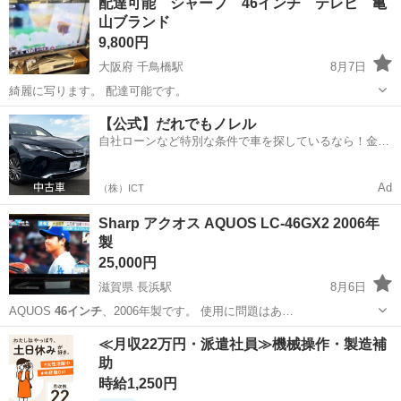
配達可能 シャープ 46インチ テレビ 亀
山ブランド
9,800円
大阪府 千鳥橋駅
8月7日
綺麗に写ります。 配達可能です。
大阪
大阪市
千鳥橋駅
テレビ
【公式】だれでもノレル
自社ローンなど特別な条件で車を探しているなら！金利
0%で車をご提供、ノレル独自与信システム。
Ad
（株）ICT
Sharp アクオス AQUOS LC-46GX2 2006年
製
25,000円
滋賀県 長浜駅
8月6日
AQUOS
46インチ
、2006年製です。 使用に問題はあ…
滋賀
長浜市
長浜駅
テレビ
≪月収22万円・派遣社員≫機械操作・製造補
助
時給1,250円