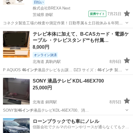
日払い
株式会社BREXA Next
7月21日
提携サイト
茨城県 静駅
コネクタ製造工場の検査や測定作業！日勤専属＆土日祝休み＆年間休
日128日★クリーンルーム内作業★マイカー通勤OK＆無料駐車場あり
茨城
常陸大宮市
静駅
その他
テレビ本体に加えて、B-CASカード・電源ケ
★就業先食堂利用可！日払い制度あり！《茨城県常陸大宮市》 人気の
ーブル ・テレビスタンド**も付属…
工場のお仕事 ◇コネクタ製造工...
8,000円
オンライン決済
北海道 真駒内駅
8月6日
P AQUOS
46インチ
液晶テレビをお譲… DZ3 サイズ：
46インチ
製造
年：201…
北海道
札幌市
真駒内駅
その他
SONY 液晶テレビ KDL-46EX700
25,000円
北海道 錦岡駅
8月5日
SONY製
46インチ
液晶テレビKDL-46EX700、消…
北海道
苫小牧市
錦岡駅
テレビ
ローンブラックでも車にノレル
信販会社でクルマのローンやリースが通らなくてもクル
マをご利用いただけるサービスがあります！