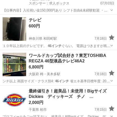
スポンサー：求人ボックス
07月03日
【仕事内容】入社祝い金150,000円あり シフト自由&未経験歓迎
・直
行直帰OK ・一部車・自転車・バイク通勤OK ・週1～OK ・日払い・
アルバイト・パート
テレビ
週払いOK、現金手渡しも可能です! <仕事内容> 建築・土木工事現場
600円
で...
神奈川県 和田町駅
7月18日
１０年以上前のテレビです。
46インチ
ぐらい。 電源はつきますが画面
が真っ…
神奈川
横浜市
和田町駅
テレビ
46インチ
ワールドカップ試合好き？東芝TOSHIBA
REGZA 46型液晶テレビ46A2
6,800円
大阪府 栂・美木多駅
7月18日
ンチ以上 画面サイズ・クラス別4:
46インチ
省エネ基準目標年度: 2012
年度…
大阪
堺市
栂・美木多駅
テレビ
最終値引き！超美品！未使用！Bigサイズ
Dickies ディッキーズ チノ …
2,000円
千葉県 柏市
7月15日
プロフィールをご一読下さい。 超美品！超Bigサイズ Dickies ディ