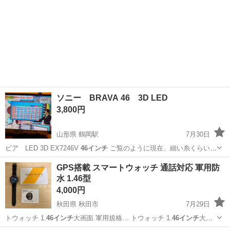
ソニー BRAVA 46 3D LED
3,800円
山形県 鶴岡駅
7月30日
ビア LED 3D EX7246V
46インチ
ご覧のように現在、細い糸くらいの
横…
山形
鶴岡市
鶴岡駅
テレビ
GPS搭載 スマートウォッチ 通話対応 軍用防
水 1.46型
4,000円
秋田県 秋田市
7月29日
トウォッチ 1.
46インチ
大画面 軍用規格… トウォッチ 1.
46インチ
大画
面 軍用規格… せん。 【1.
46インチ
大画面＆約14日… 】 見やすい1.
46