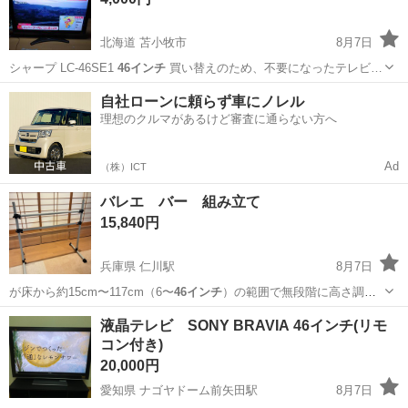
北海道 苫小牧市
8月7日
シャープ LC-46SE1
46インチ
買い替えのため、不要になったテレビ…
北海道
苫小牧市
テレビ
自社ローンに頼らず車にノレル
理想のクルマがあるけど審査に通らない方へ
Ad
（株）ICT
バレエ バー 組み立て
15,840円
兵庫県 仁川駅
8月7日
が床から約15cm〜117cm（6〜
46インチ
）の範囲で無段階に高さ調節
可能です。…
兵庫
伊丹市
仁川駅
フィットネス、トレーニング
液晶テレビ SONY BRAVIA 46インチ(リモ
コン付き)
ダブル
20,000円
愛知県 ナゴヤドーム前矢田駅
8月7日