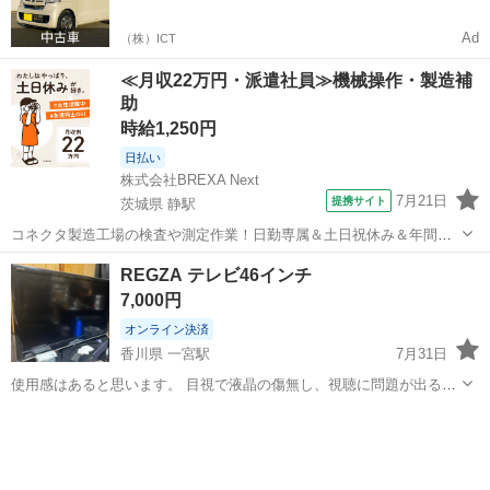
Ad
（株）ICT
≪月収22万円・派遣社員≫機械操作・製造補
助
時給1,250円
日払い
株式会社BREXA Next
7月21日
提携サイト
茨城県 静駅
コネクタ製造工場の検査や測定作業！日勤専属＆土日祝休み＆年間休
日128日★クリーンルーム内作業★マイカー通勤OK＆無料駐車場あり
茨城
常陸大宮市
静駅
その他
REGZA テレビ46インチ
★就業先食堂利用可！日払い制度あり！《茨城県常陸大宮市》 人気の
7,000円
工場のお仕事 ◇コネクタ製造工...
オンライン決済
香川県 一宮駅
7月31日
使用感はあると思います。 目視で液晶の傷無し、視聴に問題が出るよ
うな事はございません。 引越しで不要になるため。 8月中旬まで出品
香川
高松市
一宮駅
テレビ
50インチ
します。 自宅前まで取りに来て頂きます