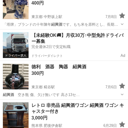
400円
東京都 中野坂上駅
7月8日
「塔牌」ブランドの十年陳年
紹興酒
です。もち米を原料とし、長期間
熟成され…
東京
新宿区
中野坂上駅
フィギュア
【未経験OK🚚】月収30万↑中型免許ドライバ
ー募集
完全週休2日で安定転職
Ad
ドライバーダイレクト
徳利 酒器 陶器 紹興酒
300円
東京都 糀谷駅
7月6日
紹興酒
空き瓶 傷、欠け無いです 高さ13セ…
東京
大田区
糀谷駅
その他
紹興酒
レトロ 非売品 紹興酒ワゴン 紹興酒 ワゴン キ
ャスター付き
3,000円
熊本県 肥後伊倉駅
6月29日