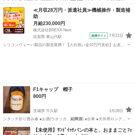
院(おも…
茨城
牛久市
牛久駅
その他
おひつ
≪月収28万円・派遣社員≫機械操作・製造補
助
月給230,000円
株式会社BREXA Next
7月21日
提携サイト
佐賀県 東山代駅
シリコンウェーハ製品の製造業務！【入社祝い金10万円支給】お友達
やカップルとの応募OK◎年間休日129日＆休出なしでプライベート充
佐賀
伊万里市
東山代駅
その他
実♪業務はクリーンルームで快適作業◎自社正社員登用制度あり★1食
300円～の格安食堂あり！《佐...
F1キャップ 帽子
800円
茨城県 牛久駅
3月28日
ンタッチ折り畳み傘 ●お酒(ウオッカ、
紹興酒
) ●台車 ●天井用ロングほ
うき ●芝…
茨城
牛久市
牛久駅
その他
紹興酒
【未使用】ｻﾝﾄﾞｲｯﾁパンの本と、おままごとﾌｪ