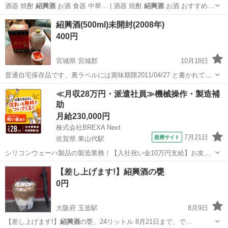
酒器 焼酎
紹興酒
お酒 食器 中華… | 酒器 焼酎
紹興酒
お酒 おすすめ…
東京
板橋区
西高島平駅
食器
紹興酒
紹興酒(500ml)未開封(2008年)
400円
宮城県 宮城郡
10月18日
普通自宅保存品です、裏ラベルには賞味期限2011/04/27 と書かれてま
す。 状態は画像見て確認願います。
宮城
宮城郡
食品
紹興酒
≪月収28万円・派遣社員≫機械操作・製造補
助
月給230,000円
株式会社BREXA Next
7月21日
提携サイト
佐賀県 東山代駅
シリコンウェーハ製品の製造業務！【入社祝い金10万円支給】お友達
やカップルとの応募OK◎年間休日129日＆休出なしでプライベート充
佐賀
伊万里市
東山代駅
その他
【差し上げます!】紹興酒の甕
実♪業務はクリーンルームで快適作業◎自社正社員登用制度あり★1食
0円
300円～の格安食堂あり！《佐...
大阪府 玉造駅
8月9日
【差し上げます!】
紹興酒
の甕、24リットル 8月21日まで、で…