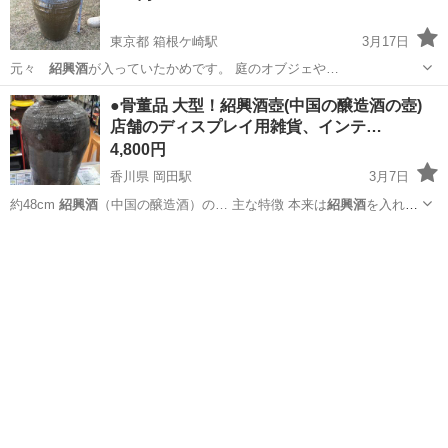
東京都 箱根ケ崎駅
3月17日
元々
紹興酒
が入っていたかめです。 庭のオブジェや…
東京
西多摩郡
箱根ケ崎駅
生活雑貨
紹興酒
●骨董品 大型！紹興酒壺(中国の醸造酒の壺)
店舗のディスプレイ用雑貨、インテ…
4,800円
香川県 岡田駅
3月7日
約48cm
紹興酒
（中国の醸造酒）の… 主な特徴 本来は
紹興酒
を入れて
熟成させる…
香川
丸亀市
岡田駅
インテリア雑貨/小物
紹興酒