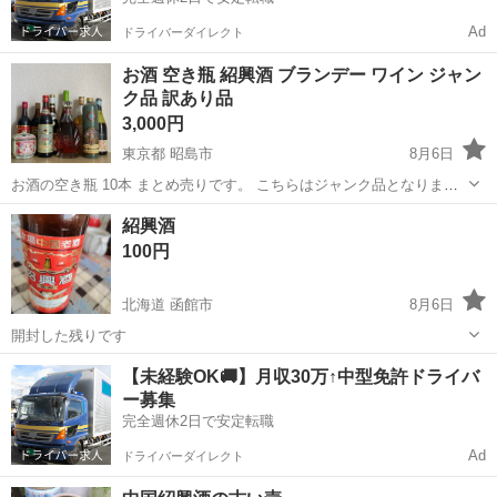
Ad
ドライバーダイレクト
お酒 空き瓶 紹興酒 ブランデー ワイン ジャン
ク品 訳あり品
3,000円
東京都 昭島市
8月6日
お酒の空き瓶 10本 まとめ売りです。 こちらはジャンク品となりま
す。 必ず空き瓶･コレクション品としてのお取引をお願いいたしま
東京
昭島市
その他
ジャンク品
紹興酒
す。 ジャンク品につき、ノークレームノーリターンとなりますのでご
100円
了承ください。 バラ売り不可...
北海道 函館市
8月6日
開封した残りです
北海道
函館市
食品
紹興酒
【未経験OK🚚】月収30万↑中型免許ドライバ
ー募集
完全週休2日で安定転職
Ad
ドライバーダイレクト