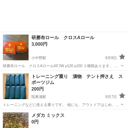
研磨布ロール クロスAロール
3,000円
小中野駅
8月8日
研磨布ロール クロスAロールAFJW p120 p150 ２種類あります。 お
まとめでいかがですか？ ヤスリ新品です！ 詳細はわかりませんのでご
青森
八戸市
小中野駅
その他
トレーニング重り 漬物 テント押さえ ス
質問にはお答えできませんが、2個でこの価格はお買い得かも？
ポーツジム
200円
陸奥湊駅
8月7日
トレーニングなどに使える重りです。 他にも、アウトドアはじめ、
様々な使い方ができると思います。 よろしくお願いします。
青森
八戸市
陸奥湊駅
その他
重り
メダカ ミックス
0円