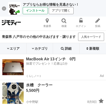
アプリならお得な情報を見逃さない！
インストール
アプリで開く
青森県
検索
ログイン
投稿
青森県 八戸市のその他の中古あげます・譲ります
人気キーワード
エリア
カテゴリ
詳細
新着順
MacBook Air 13インチ 0円
抽選でプレゼント！応募は1分
Ad
くらしノート
水槽 クーラー
5,500円
小中野駅
8月9日