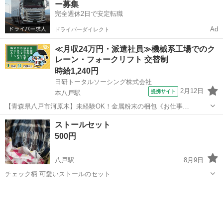
ー募集
完全週休2日で安定転職
Ad
ドライバーダイレクト
≪月収24万円・派遣社員≫機械系工場でのク
レーン・フォークリフト 交替制
時給1,240円
日研トータルソーシング株式会社
2月12日
提携サイト
本八戸駅
【青森県八戸市河原木】未経験OK！金属粉末の梱包《お仕事
No.2A160》 お仕事について 金属粉末をビニール袋へ梱包していく作
青森
八戸市
本八戸駅
その他
ストールセット
業や、粉末をふるいにかけて大きさ別に分ける作業です。 ※業務の変
500円
更、就業場所の変更の範囲、契...
八戸駅
8月9日
チェック柄 可愛いストールのセット
青森
八戸市
八戸駅
その他