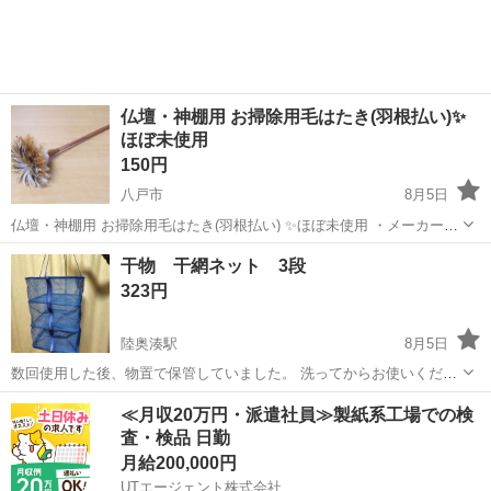
じです...
仏壇・神棚用 お掃除用毛はたき(羽根払い)✨
ほぼ未使用
150円
八戸市
8月5日
仏壇・神棚用 お掃除用毛はたき(羽根払い) ✨ほぼ未使用 ・メーカー､
材質不明 水鳥などの羽根かと思います ・全長：約 35cm 羽根先端
青森
八戸市
その他
羽根
干物 干網ネット 3段
の直径：約 15cm ❥長期保管していたものですが、 羽...
323円
陸奥湊駅
8月5日
数回使用した後、物置で保管していました。 洗ってからお使いくださ
い。
青森
八戸市
陸奥湊駅
その他
≪月収20万円・派遣社員≫製紙系工場での検
査・検品 日勤
月給200,000円
UTエージェント株式会社