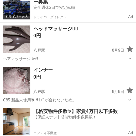
ー募集
完全週休2日で安定転職
Ad
ドライバーダイレクト
ヘッドマッサージ💇‍♀️
0円
八戸駅
8月9日
ヘアマッサージ ｶｯｻ
青森
八戸市
八戸駅
その他
カッサ
インナー
0円
八戸駅
8月9日
C85 新品未使用🌟 ｻｲｽﾞが合わないため。
青森
八戸市
八戸駅
その他
インナー
【格安物件多数✨】家賃4万円以下多数
【保証人ナシ】賃貸物件多数掲載！
Ad
ニフティ不動産