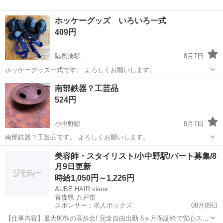
ホッケーグッズ いろいろ一式
409円
陸奥湊駅
8月7日
ホッケーグッズ一式です。 よろしくお願いします。
青森
八戸市
陸奥湊駅
その他
南部鉄器？工芸品
524円
小中野駅
8月7日
南部鉄器？工芸品です。 よろしくお願いします。
青森
八戸市
小中野駅
その他
灰皿
美容師・スタイリスト/小中野駅/パート募集/8
月9日更新
時給1,050円～1,226円
AUBE HAIR siana
青森県 八戸市
スポンサー：求人ボックス
08月09日
【仕事内容】最大80%の高歩合! 完全自由出勤 6ヶ月保証給で安心スタ