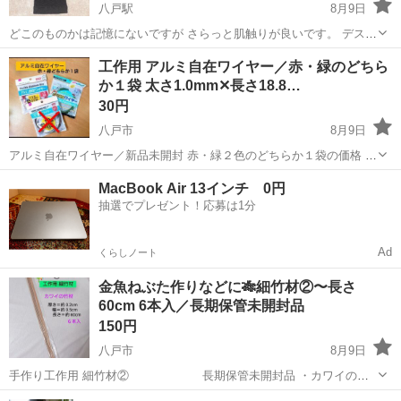
八戸駅
8月9日
どこのものかは記憶にないですが さらっと肌触りが良いです。 デスク
ワークなので、腕が疲れたときに数回使用✏️ １枚
青森
八戸市
八戸駅
その他
工作用 アルミ自在ワイヤー／赤・緑のどちら
か１袋 太さ1.0mm✕長さ18.8…
30円
八戸市
8月9日
アルミ自在ワイヤー／新品未開封 赤・緑２色のどちらか１袋の価格 ・
DAISO ダイソー／110円商品 MADE IN JAPAN ・材質：アルミニウ
青森
八戸市
その他
アルミ
MacBook Air 13インチ 0円
ム ・１袋＝太さ1.0mm ✕ 長さ18.8m 👛最終...
抽選でプレゼント！応募は1分
Ad
くらしノート
金魚ねぶた作りなどに🎋細竹材②〜長さ
60cm 6本入／長期保管未開封品
150円
八戸市
8月9日
手作り工作用 細竹材② 長期保管未開封品 ・カワイの竹
材／日本製 ・寸法 厚さ＝約 0.2cm 幅＝約 0.5cm 長さ
青森
八戸市
その他
DIY