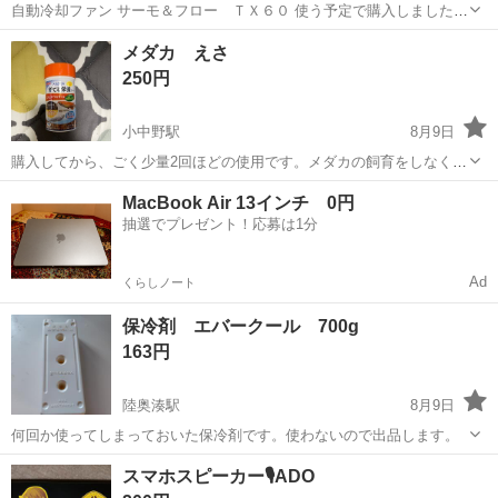
自動冷却ファン サーモ＆フロー ＴＸ６０ 使う予定で購入しました
が、今年の夏は必要なく未開封新品となっております。購入価格6,500
青森
八戸市
小中野駅
その他
クーラー
メダカ えさ
円ほどでした。 ※犬猫、喫煙者、子供はいない家庭での保管です。
250円
小中野駅
8月9日
購入してから、ごく少量2回ほどの使用です。メダカの飼育をしなくな
ったため、出品いたします。 高温多湿、直射日光は避けて保管してお
青森
八戸市
小中野駅
その他
MacBook Air 13インチ 0円
りました。 期限は2028.6となっております。 ※犬猫、喫煙者、子供は
抽選でプレゼント！応募は1分
いない家庭での保管です。
Ad
くらしノート
保冷剤 エバークール 700g
163円
陸奥湊駅
8月9日
何回か使ってしまっておいた保冷剤です。使わないので出品します。
青森
八戸市
陸奥湊駅
その他
スマホスピーカー🎙️ADO