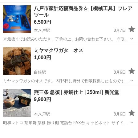
ート <募集職種> 美容師 <仕事内容> サロン内業務全般 希望や適性に
アルバイト・パート
八戸市家計応援商品券☆【機械工具】フレア
応じて、 店舗運営・スタッフ管理などの マネジメント業務にも携われ
ツール
ます <必要経験> ス...
6,500円
本八戸駅
8月7日
※最後までお読みいただき、了承の上、お問い合わせ下さい。 ※取引
予定になってからキャンセル・中止されたい方、ドタキャンや既読ス
青森
八戸市
本八戸駅
その他
d払い
ミヤマクワガタ オス
ルーはお止め下さい。他にご希望されているお客様や当方にとって、
1,000円
とても迷惑です。 最低限のマナー、...
白銀駅
8月6日
ミヤマクワガタのオスです。 8月6日に野外で樹液採集したものです。
価格は1匹の値段です。 サイズは62㎜から68㎜まであります。 68㎜は
青森
八戸市
白銀駅
その他
ミヤマクワガタ
燕三条 急須 | 赤銅仕上 | 350ml | 新光堂
2匹いるので計8匹います。 欲しいサイズをコメントください。 ノコギ
9,900円
リクワガタ60±...
本八戸駅
8月6日
昭和レトロ 茶箪笥 茶棚 飾り棚 電話台 FAX台 キャビネット サイドボ
ード 収納棚 和家具 民芸家具 古民家 アンティーク ヴィンテージ レト
青森
八戸市
本八戸駅
その他
急須
ロ家具 天然木 無垢調 チェスト 引き出し収納 和モダン