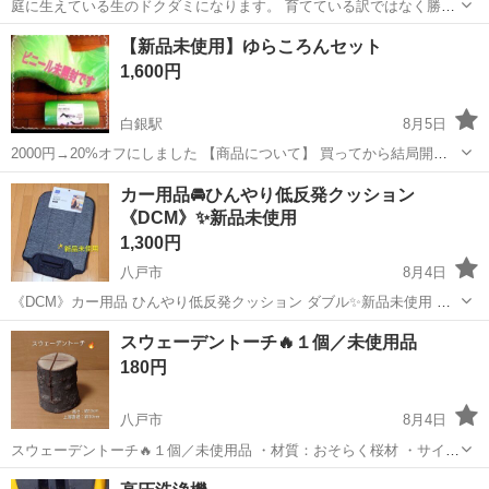
庭に生えている生のドクダミになります。 育てている訳ではなく勝手
に生えてきているものです。 祖母がお茶にして飲んでいましたので、
青森
八戸市
長苗代駅
その他
【新品未使用】ゆらころんセット
よく麦茶と間違えて苦い思いをしました。 干してお茶にするのが一般
1,600円
的かと思いますが、加工して虫除け...
白銀駅
8月5日
2000円→20%オフにしました 【商品について】 買ってから結局開け
てもいません 使ってくださる方おりましたら！ ※外箱はありません
青森
八戸市
白銀駅
その他
カー用品🚘️ひんやり低反発クッション
【公式ホームページ】 https://www.shopjapan.co.jp/rev...
《DCM》✨新品未使用
1,300円
八戸市
8月4日
《DCM》カー用品 ひんやり低反発クッション ダブル✨新品未使用 ⚠
未開封のため画像では２つ折りですが『背もたれ＆座面』の商品で
青森
八戸市
その他
DCM
スウェーデントーチ🔥１個／未使用品
す！ ・DCM株式会社 品番：1156403 JANコード：4573...
180円
八戸市
8月4日
スウェーデントーチ🔥１個／未使用品 ・材質：おそらく桜材 ・サイズ
(投稿者採寸のため誤差あり) 上部直径：約 10cm 高さ：約
青森
八戸市
その他