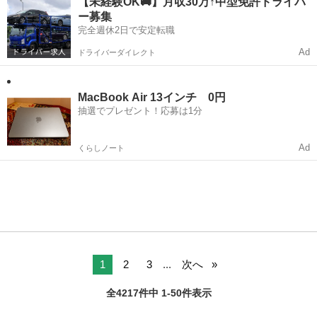
で...
【未経験OK🚚】月収30万↑中型免許ドライバ
ー募集
完全週休2日で安定転職
Ad
ドライバーダイレクト
MacBook Air 13インチ 0円
抽選でプレゼント！応募は1分
Ad
くらしノート
1
2
3
...
次へ
全4217件中 1-50件表示