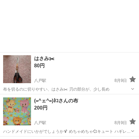
はさみ✂️
80円
八戸駅
8月9日
布を切るのに切りやすい、はさみ✂️ 刃の部分が、少し長め
青森
八戸市
八戸駅
その他
(=^ェ^=)ﾈｺさんの布
200円
八戸駅
8月9日
ハンドメイドにいかがでしょうか🍹 めちゃめちゃ💞キュート ハギレ
45センチ×45センチ