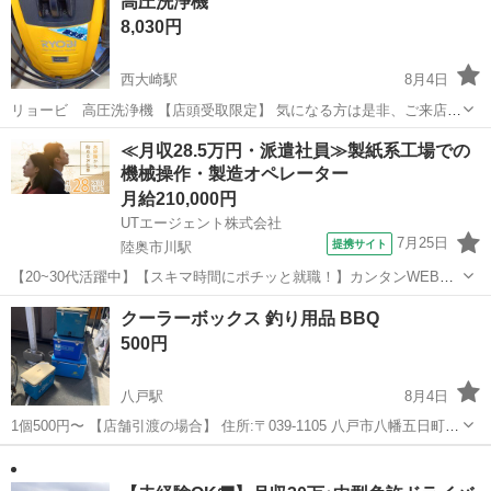
高圧洗浄機
13cm ・上部に十字の切り込みあり ⚠ご注意！画像２枚目、上部はや
8,030円
や...
西大崎駅
8月4日
リョービ 高圧洗浄機 【店頭受取限定】 気になる方は是非、ご来店お
待ちしております。
青森
八戸市
西大崎駅
その他
≪月収28.5万円・派遣社員≫製紙系工場での
機械操作・製造オペレーター
月給210,000円
UTエージェント株式会社
7月25日
提携サイト
陸奥市川駅
【20~30代活躍中】【スキマ時間にポチッと就職！】カンタンWEB登
録でらくらく転職活動！【紹介予定派遣のお仕事】月収28万円可♪印刷
青森
八戸市
陸奥市川駅
その他
クーラーボックス 釣り用品 BBQ
用紙・情報用紙の加工オペレーター！未経験歓迎◎《JPQH1-AC》 詳
500円
細情報 ＼印刷用紙...
八戸駅
8月4日
1個500円〜 【店舗引渡の場合】 住所:〒039-1105 八戸市八幡五日町
31-1 営業時間:9時〜17時 定休日:水曜日・その他不定休もあり ※商品
青森
八戸市
八戸駅
その他
はすべて店頭販売もしております。 お取引メッセージ中のやり取り