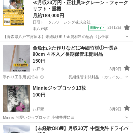
≪月収23万円・正社員≫クレーン・フォーク
＝約 60cm ・６本入 ⚠ 未開封ですがかなりパッケ...
リフト・重機
月給189,000円
日研トータルソーシング株式会社
2月12日
提携サイト
本八戸駅
【青森県八戸市河原木】未経験OK！金属材料の配合《お仕事
No.NS0222》 お仕事について フォークリフトを使用して入荷された材
青森
八戸市
本八戸駅
その他
金魚ねぶた作りなどに🎋細竹材①〜長さ
料の受入や粉末材料の配合を行います。 ※業務の変更、就業場所の変
90cm ４本入／長期保管未開封品
更の範囲、契約更新の基準に...
150円
八戸市
8月9日
手作り工作用 細竹材 ① 長期保管未開封品 ・カワイの竹
材／日本製 ・寸法 厚さ＝約 0.2cm 幅＝約 0.5cm 長さ
青森
八戸市
その他
DIY
Minnieジップロック13枚
＝約 90cm ・４本入 ⚠ 未開封ですがかなりパッ...
100円
八戸駅
8月9日
Minnie 可愛いジップロック 小物整理に👜
青森
八戸市
八戸駅
その他
【未経験OK🚚】月収30万↑中型免許ドライバ