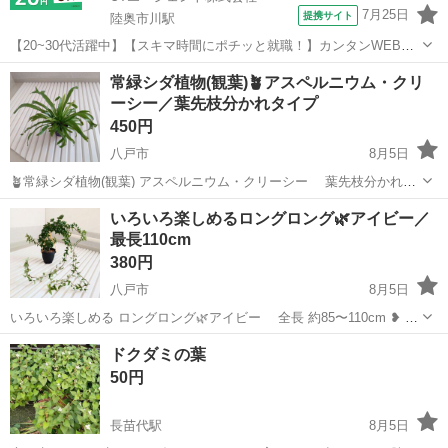
7月25日
提携サイト
陸奥市川駅
【20~30代活躍中】【スキマ時間にポチッと就職！】カンタンWEB登
録でらくらく転職活動！【紹介予定派遣】大手製紙メーカーの子会社
青森
八戸市
陸奥市川駅
その他
常緑シダ植物(観葉)🪴アスペルニウム・クリ
で測定など◎未経験可！日勤＆土日祝休み♪残業ほぼナシ☆《JZDZ1-
ーシー／葉先枝分かれタイプ
AC》 詳細情報 ＜製紙...
450円
八戸市
8月5日
🪴常緑シダ植物(観葉) アスペルニウム・クリーシー 葉先枝分かれタ
イプ ⚠ サイズ重視で手近な鉢に植え替えしており、オシャレではあり
青森
八戸市
その他
いろいろ楽しめるロングロング🌿アイビー／
ません！ ⚠ 所々葉先茶色、ポツッと色抜け？ありますが、全体的に元
最長110cm
気で中心部か...
380円
八戸市
8月5日
いろいろ楽しめる ロングロング🌿アイビー 全長 約85〜110cm ❥ 初
心者にも育てやすく、伸びた葉先をカットして空きビンやグラスに水
青森
八戸市
その他
ドクダミの葉
挿しすれば、根が出て楽しめる ❥ 若干サビありますがアレンジ用ハー
50円
ト型ワイ...
長苗代駅
8月5日