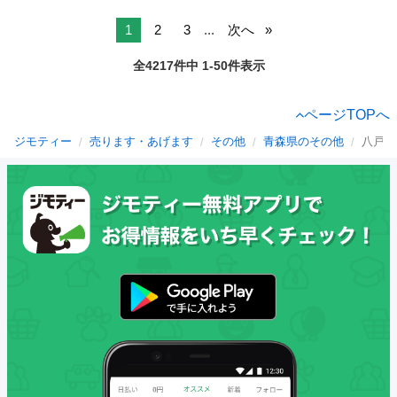
1
2
3
...
次へ
全4217件中 1-50件表示
ページTOPへ
ジモティー
売ります・あげます
その他
青森県のその他
八戸市