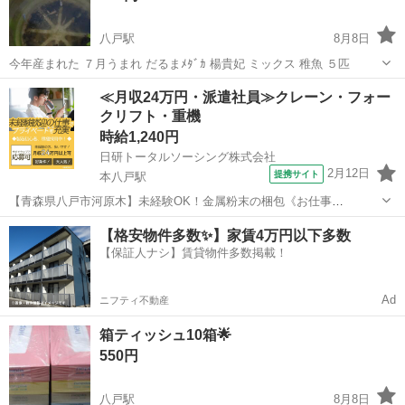
八戸駅
8月8日
今年産まれた ７月うまれ だるまﾒﾀﾞｶ 楊貴妃 ミックス 稚魚 ５匹
青森
八戸市
八戸駅
その他
≪月収24万円・派遣社員≫クレーン・フォー
クリフト・重機
時給1,240円
日研トータルソーシング株式会社
2月12日
提携サイト
本八戸駅
【青森県八戸市河原木】未経験OK！金属粉末の梱包《お仕事
No.2A160》 お仕事について 金属粉末をビニール袋へ梱包していく作
青森
八戸市
本八戸駅
その他
【格安物件多数✨】家賃4万円以下多数
業や、粉末をふるいにかけて大きさ別に分ける作業です。 ※業務の変
【保証人ナシ】賃貸物件多数掲載！
更、就業場所の変更の範囲、契...
Ad
ニフティ不動産
箱ティッシュ10箱🌟
550円
八戸駅
8月8日