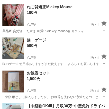
ねこ背矯正Mickey Mouse
100円
八戸駅
8月9日
美品🌟 姿勢矯正 たすき 可愛いMickey Mouse柄 ゼクシィ
青森
八戸市
八戸駅
その他
猫 ゲージ
500円
八戸市
8月9日
猫のゲージ 使用感ありますがまだ使えます！ よろしくお願いします
青森
八戸市
その他
お線香セット
1,500円
八戸市
8月9日
ご贈答用として購入しましたが、 お線香を使わない宗派だとのことで
行き先がなくなってしまいました。 どなたか買ってくださ〜い🙏 よろ
青森
八戸市
その他
【未経験OK🚚】月収30万↑中型免許ドライバ
しくお願いします🙇