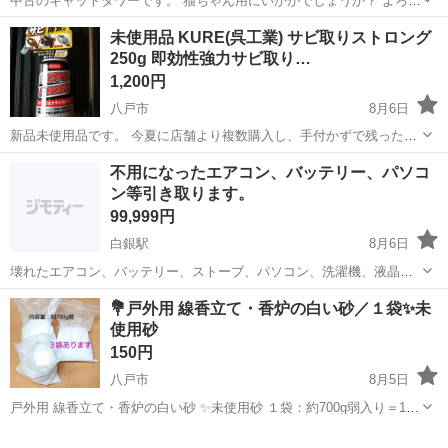
中古のキャットタワーです。 猫ちゃん用にいかがでしょうか？ よろし
くお願いします。
青森
八戸市
小中野駅
その他
キャットタワー
未使用品 KURE(呉工業) サビ取りストロング
250g 即効性強力サビ取り…
1,200円
八戸市
8月6日
新品未使用品です。 今夏に店舗より複数購入し、手付かずで残った未
使用の１個をお譲りいたします。
青森
八戸市
その他
KURE
不用になったエアコン、バッテリー、パソコ
https://www.kure.com/product/k1436/
ン等引き取ります。
99,999円
白銀駅
8月6日
壊れたエアコン、バッテリー、ストーブ、パソコン、洗濯機、液晶テ
レビ、その他廃家電やアルミホイール付き廃タイヤやガスコンロも無
青森
八戸市
白銀駅
その他
💐戸外用 線香立て・香炉の白い砂／１袋✨未
料で引き取ります。 内容により引き取りに伺いますのでお問い合わせ
使用砂
下さい。
150円
八戸市
8月5日
戸外用 線香立て・香炉の白い砂 ✨未使用砂 １袋：約700g弱入り＝150
円 …３袋あります 必要数をお知らせください ⚠「灰」ではなく
青森
八戸市
その他
香炉
「砂」タイプです。 真っ白な中に薄グレーなどの粒が混じっている感