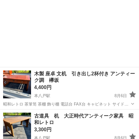
木製 座卓 文机 引き出し2杯付き アンティー
ク調 欅坂
4,400円
本八戸駅
8月6日
昭和レトロ 茶箪笥 茶棚 飾り棚 電話台 FAX台 キャビネット サイドボ
ード 収納棚 和家具 民芸家具 古民家 アンティーク ヴィンテージ レト
青森
八戸市
本八戸駅
その他
文机
古道具 机 大正時代アンティーク家具 昭
ロ家具 天然木 無垢調 チェスト 引き出し収納 和モダン
和レトロ
3,300円
本八戸駅
8月6日