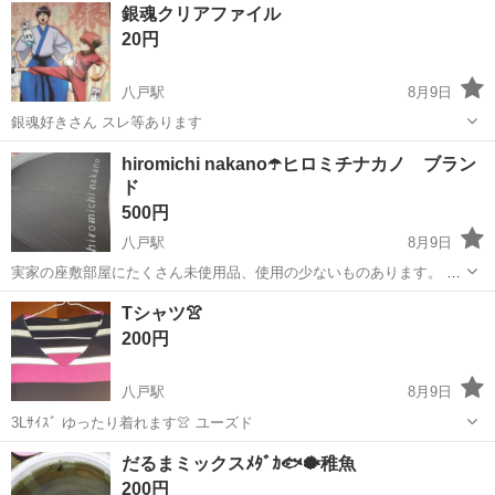
青森
八戸市
八戸駅
その他
ネコ
銀魂クリアファイル
20円
八戸駅
8月9日
銀魂好きさん スレ等あります
青森
八戸市
八戸駅
その他
hiromichi nakano☂️ヒロミチナカノ ブラン
ド
500円
八戸駅
8月9日
実家の座敷部屋にたくさん未使用品、使用の少ないものあります。 少
しずつ片付けしていきます🏠 気になるものがございましたら😃よろし
青森
八戸市
八戸駅
その他
ヒロミチナカノ
Tシャツ👚
くお願いいたします🙇‍♀️ 長期保存 hiromichi nakano ヒロミチナカノ
200円
し...
八戸駅
8月9日
3Lｻｲｽﾞ ゆったり着れます👚 ユーズド
青森
八戸市
八戸駅
その他
だるまミックスﾒﾀﾞｶ🐟🐡稚魚
200円