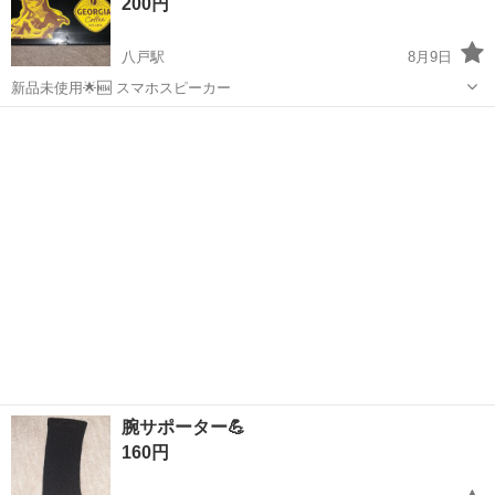
200円
八戸駅
8月9日
新品未使用🌟🆕 スマホスピーカー
青森
八戸市
八戸駅
その他
腕サポーター💪
160円