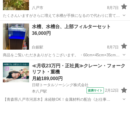
八戸市
8月7日
たくさんいますがさらに増えて水槽が手狭になるので代わりに育てて
欲しいです。 ブランドメダカはいません。全てミックスです。 基本産
青森
八戸市
その他
水槽、水槽台、上部フィルターセット
まれて2,3ヶ月程の身体がしっかりしてきた若メダカをお渡しします 赤
36,000円
ちゃんメダカや老メダカもいま...
白銀駅
8月7日
商品をご覧いただきありがとうございます。 ・60cm×45cm×35cmア
クリル水槽 2023年9月に東京アクアガーデン様にてオーダーメイドで
青森
八戸市
白銀駅
その他
≪月収23万円・正社員≫クレーン・フォーク
作成していただきました。 板厚が側面8mm、底面6mmで厚めに作っ
リフト・重機
てあります。 ...
月給189,000円
日研トータルソーシング株式会社
2月12日
提携サイト
本八戸駅
【青森県八戸市河原木】未経験OK！金属材料の配合《お仕事
No.NS0222》 お仕事について フォークリフトを使用して入荷された材
青森
八戸市
本八戸駅
その他
料の受入や粉末材料の配合を行います。 ※業務の変更、就業場所の変
更の範囲、契約更新の基準に...