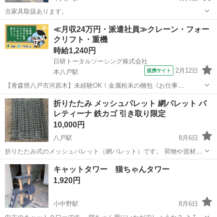
古家具取扱あります。
青森
八戸市
本八戸駅
その他
≪月収24万円・派遣社員≫クレーン・フォー
クリフト・重機
時給1,240円
日研トータルソーシング株式会社
2月12日
提携サイト
本八戸駅
【青森県八戸市河原木】未経験OK！金属粉末の梱包《お仕事
No.2A160》 お仕事について 金属粉末をビニール袋へ梱包していく作
青森
八戸市
本八戸駅
その他
折りたたみ メッシュパレット 網パレット パ
業や、粉末をふるいにかけて大きさ別に分ける作業です。 ※業務の変
レティーナ 鉄カゴ 引き取り限定
更、就業場所の変更の範囲、契...
10,000円
八戸駅
8月6日
折りたたみ式のメッシュパレット（網パレット）です。 荷物や資材の
保管・運搬、倉庫整理、農業・工場・DIYなど幅広い用途でご使用いた
青森
八戸市
八戸駅
その他
キャットタワー 猫ちゃんタワー
だけます。 中古品のため、キズ・サビ・汚れなど使用感があります
1,920円
が、通常使用には問題ありませ...
小中野駅
8月6日