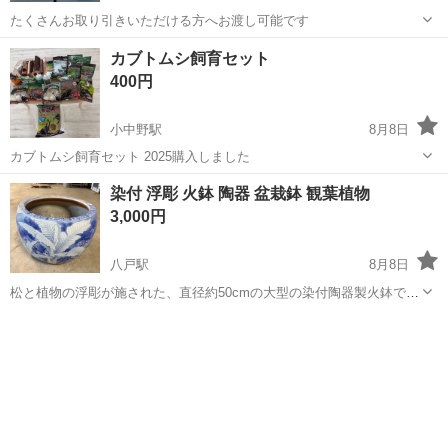
たくさんお取り引きいただける方へお渡し可能です
青森
八戸市
八戸駅
その他
ティッシュ
カブトムシ飼育セット
400円
小中野駅
8月8日
カブトムシ飼育セット 2025購入しました
青森
八戸市
小中野駅
その他
染付 浮彫 火鉢 陶器 盆栽鉢 観葉植物
3,000円
八戸駅
8月8日
松と植物の浮彫が施された、直径約50cmの大型の染付陶器製火鉢で
す。 - 素材: 陶器 - 装飾: 染付、浮彫（松、植物） - 直径: 約50cm ご覧
青森
八戸市
八戸駅
その他
いただきありがとうございます。 メダカ入れ、観葉植物にいかがです
か？？