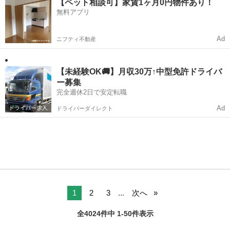
【ペット相談可】家賃1ヶ月0円物件あり！
無料アプリ
Ad
ニフティ不動産
【未経験OK🚚】月収30万↑中型免許ドライバ
ー募集
完全週休2日で安定転職
Ad
ドライバーダイレクト
1
2
3
...
次へ
全4024件中 1-50件表示