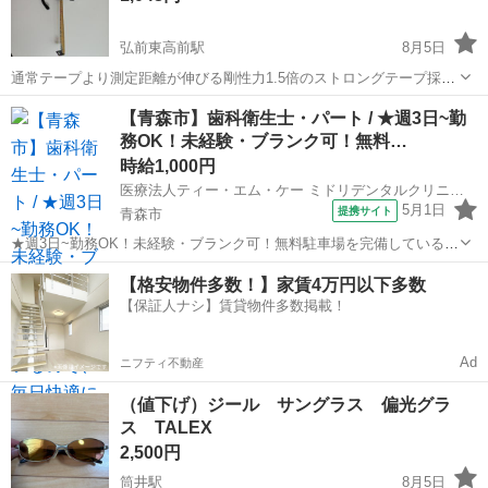
弘前東高前駅
8月5日
通常テープより測定距離が伸びる剛性力1.5倍のストロングテープ採用
弾性樹脂で全身をガード 落下時の衝撃から爪を守るフックガードバン
青森
青森市
弘前東高前駅
その他
コンベックス
【青森市】歯科衛生士・パート / ★週3日~勤
パー 0点補正移動爪 ショックアブソーバー付
務OK！未経験・ブランク可！無料…
時給1,000円
医療法人ティー・エム・ケー ミドリデンタルクリニック
5月1日
提携サイト
青森市
★週3日~勤務OK！未経験・ブランク可！無料駐車場を完備しているの
で、毎日快適に通勤できます★ 時給： 1,000円~1,800円 アクセス：青
青森
青森市
歯科衛生士
【格安物件多数！】家賃4万円以下多数
い森鉄道線 筒井 車で8分 オススメコメント ●週3日~勤務が可能です。
【保証人ナシ】賃貸物件多数掲載！
ラ...
Ad
ニフティ不動産
（値下げ）ジール サングラス 偏光グラ
ス TALEX
2,500円
筒井駅
8月5日