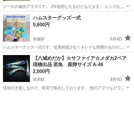
ジールの偏光グラスです。 2年使用したものとなります。 レンズを
TALEXのコパーに入れ替えたあと使用していなかったので、レンズは
青森
青森市
筒井駅
その他
偏光
ハムスターグッズ一式
新品です。 もう一つの方ばかり使ってましたので、フレーム自体も使
5,600円
用頻度も少ない方だと思います。...
青森駅
8月4日
ハムスターグッズ一式です。使用頻度少なくキレイな状態のもののみ
見繕いました。一式でのご購入よろしくお願いいたします。
青森
青森市
青森駅
その他
一式
【八城めだか】☆サファイア☆メダカ2ペア
現物出品 若魚 産卵サイズ A-46
2,000円
筒井駅
8月4日
現地引き渡しなので、格安で販売しております。 他のアプリなどでも
出品している為 売れてしまった場合は、投稿を消去するので お早めに
青森
青森市
筒井駅
その他
サファイア
ご連絡ください。 PSB、ゾウリムシ、生体、稚魚、卵なども販売して
おります。 ネットに載せ...