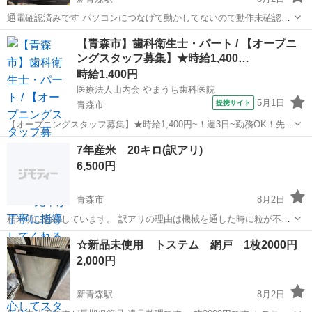
通電確認済みです パソコンにつなげて動かしてないので動作未確認で
す ジャンク品でお願いいたします 電源ケーブルなどあります 取り引
青森
青森市
新青森駅
その他
【青森市】歯科衛生士・パート / 【オープニ
きは 最短で8月9日午後になります
ングスタッフ募集】★時給1,400…
時給1,400円
医療法人山内会 やまうち歯科医院
5月1日
提携サイト
青森市
【オープニングスタッフ募集】★時給1,400円~！週3日~勤務OK！先輩
が丁寧に指導してくれるので、未経験・ブランクの方も安心してスタ
青森
青森市
歯科衛生士
7年産米 20キロ(訳アリ)
ートできます★ 時給： 1,400円~ アクセス：青い森鉄道線 青森 車で12
6,500円
分 オ...
青森市
8月2日
精米所に勤務しています。 訳アリの理由は機械を通した時に粒が不揃
いで弾け出されたお米です…が、私的にはお店で売られているお米と
青森
青森市
その他
お米
☆新品未使用 トステム 網戸 1枚2000円
なんらかわりないです。 私も普段から美味しくいただいています。 大
2,000円
家族の方？ 学校の夏休み...
新青森駅
8月2日