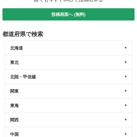
投稿画面へ (無料)
都道府県で検索
北海道
東北
北陸・甲信越
関東
東海
関西
中国