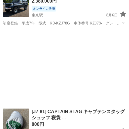
2,380,000円
ので、気になさらない方、あとは入れ物...
オンライン決済
東京駅
8月6日
初度登録 平成7年 型式 KD-KZJ78G 車体番号 KZJ78- グレード
SX 走行距離 225,000 車検令和8年9月8日まで 値下げ交渉あり
青森
青森市
東京駅
その他
KZJ
[J7-81] CAPTAIN STAG キャプテンスタッグ
シュラフ 寝袋 …
800円