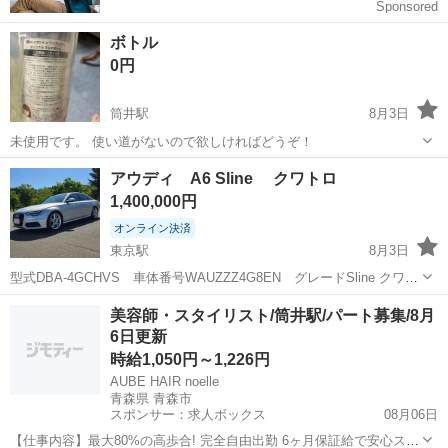
ボトル
0円
筒井駅
8月3日
未使用です。 使い道がないので欲しければどうぞ！
青森
青森市
筒井駅
その他
使い道
アウディ A6 Sline クワトロ
1,400,000円
オンライン決済
東京駅
8月3日
型式DBA-4GCHVS 車体番号WAUZZZ4G8EN グレードSline クワト
ロ 走行距離64,000キロ 車検令和9年6月16日まで。 スタッドレスタ
青森
青森市
東京駅
その他
美容師・スタイリスト/筒井駅/パート募集/8月
イヤ付き
6日更新
時給1,050円～1,226円
AUBE HAIR noelle
青森県 青森市
スポンサー：求人ボックス
08月06日
【仕事内容】最大80%の高歩合! 完全自由出勤 6ヶ月保証給で安心スタ