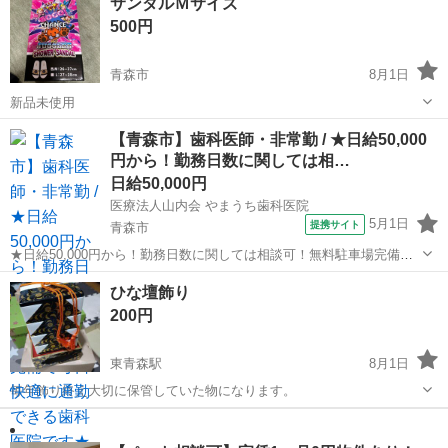
サンダルＭサイズ
確認の為1度開封してます。その後テープで止め直しました。 このま
500円
までのお渡しです。 ...
青森市
8月1日
新品未使用
青森
青森市
その他
【青森市】歯科医師・非常勤 / ★日給50,000
円から！勤務日数に関しては相…
日給50,000円
医療法人山内会 やまうち歯科医院
5月1日
提携サイト
青森市
★日給50,000円から！勤務日数に関しては相談可！無料駐車場完備で
毎日快適に通勤できる歯科医院です★ 日給： 50,000円~ アクセス：青
青森
青森市
その他
ひな壇飾り
い森鉄道線 青森 車で12分 オススメコメント ●日給50,000円からの
200円
高...
東青森駅
8月1日
毎年飾り終え大切に保管していた物になります。
青森
青森市
東青森駅
その他
ひな壇