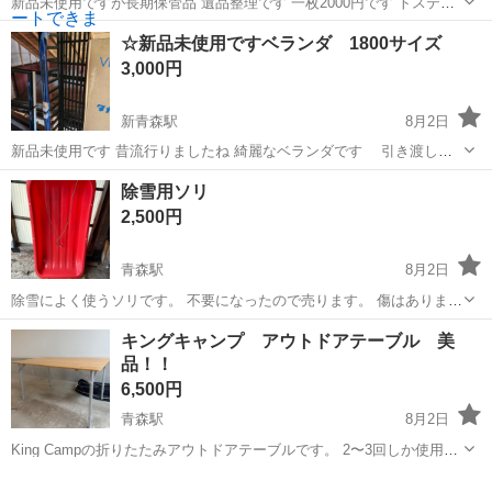
新品未使用ですが長期保管品 遺品整理です 一枚2000円です トステム
（現LIXIL）の「TS網戸」または「デュプレックス」シリーズです。
青森
青森市
新青森駅
その他
網戸
☆新品未使用ですベランダ 1800サイズ
20×30サイズと書いてます ４枚あったと思います 今後の取引可能予定
3,000円
日 8/9...
新青森駅
8月2日
新品未使用です 昔流行りましたね 綺麗なベランダです 引き渡しは
今後の予定 8/9（日） 午後からＯＫ 8/10（月）終日 ＯＫ
青森
青森市
新青森駅
その他
除雪用ソリ
8/11（火）祭日 16時かな 8/12（水）終日ＯＫ 8/22（土） よろ...
2,500円
青森駅
8月2日
除雪によく使うソリです。 不要になったので売ります。 傷はあります
がまだまだ使えます。
青森
青森市
青森駅
その他
キングキャンプ アウトドアテーブル 美
品！！
6,500円
青森駅
8月2日
King Campの折りたたみアウトドアテーブルです。 2〜3回しか使用し
ていないのでまだまだ使えます。 全体的に美品ですが天板に傷ありま
青森
青森市
青森駅
その他