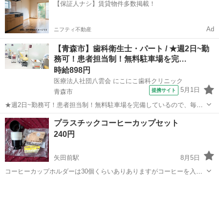
【保証人ナシ】賃貸物件多数掲載！
Ad
ニフティ不動産
【青森市】歯科衛生士・パート / ★週2日~勤
務可！患者担当制！無料駐車場を完…
時給898円
医療法人社団八雲会 にこにこ歯科クリニック
5月1日
提携サイト
青森市
★週2日~勤務可！患者担当制！無料駐車場を完備しているので、毎日
快適に通勤できます★ 時給： 898円~1,600円 アクセス：東北新幹線
青森
青森市
歯科衛生士
プラスチックコーヒーカップセット
新青森 徒歩12分;北海道新幹線 新青森 徒歩12分;奥羽本線[新庄~青森]
240円
新...
矢田前駅
8月5日
コーヒーカップホルダーは30個くらいありありますがコーヒーを入れ
る白い容器は10個くらいのみです。フイルターやマドラーは数十個あ
青森
青森市
矢田前駅
その他
ります。開封しているものもありますが未使用品です。ご使用された
い方にお譲りします