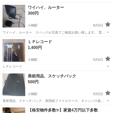
ワイハイ、ルーター
300円
小柳駅
8月6日
ワイハイ、ルーター スペックわ写真でご確認お願い致します。 普通
に使えます。 使わないので、お譲りします。
青森
青森市
小柳駅
その他
ルーター
ＬＰレコード
1,400円
小柳駅
8月6日
ＬＰレコード
青森
青森市
小柳駅
その他
LPレコード
美術用品、スケッチバック
500円
小柳駅
8月6日
美術用品、スケッチバック、画用紙ファイルケース、キャンパス板の
み サイズ、スケッチバック６５ｃｍｘ４８ｃｍ厚さ４ｃｍ 美大生が使
青森
青森市
小柳駅
その他
用品
【格安物件多数✨】家賃4万円以下多数
てたものになります。 よろしくお願いいたします。