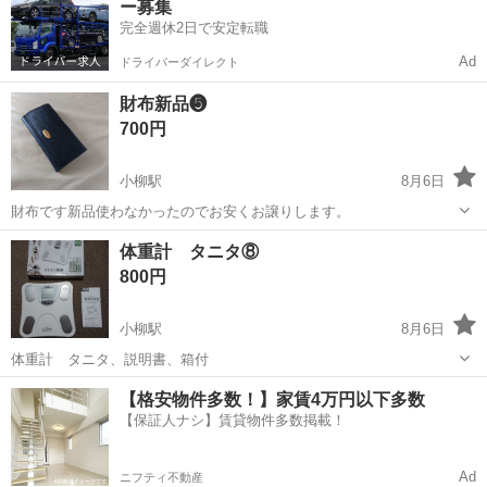
ー募集
段です。 特殊部品なので使う...
完全週休2日で安定転職
Ad
ドライバーダイレクト
財布新品❺
700円
小柳駅
8月6日
財布です新品使わなかったのでお安くお譲りします。
青森
青森市
小柳駅
その他
新品
体重計 タニタ⑧
800円
小柳駅
8月6日
体重計 タニタ、説明書、箱付
青森
青森市
小柳駅
その他
タニタ
【格安物件多数！】家賃4万円以下多数
【保証人ナシ】賃貸物件多数掲載！
Ad
ニフティ不動産