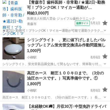
【青森市】歯科医師・非常勤 / ★週2日~勤務
綿300g 中古品のため使用感や汚れがあります。 収納袋はありませ
可！ブランクOK！マイカー通勤が…
ん。 ...
時給3,000円
医療法人社団八雲会 ジョイフル歯科クリニック
5月1日
提携サイト
青森市
★週2日~勤務可！ブランクOK！マイカー通勤が可能で通勤ラクラクで
す★ 時給： 3,000円~4,000円 日給： 20,000円~ / 2年目~ 日給：
青森
青森市
その他
シリングライト 、更に値下げしましたパル
15,000円~ / 新卒 アクセス：北海道新幹線 新青森 車で...
ックプレミアム蛍光管交換済み作動問題無し
1,000円
小柳駅
8月6日
シリングライト、蛍光管新品購交換して間もないです、簡単取り付け
タイプです。 作動問題無し,さらに予備の蛍光管３０Wと2本サービス
青森
青森市
小柳駅
その他
ライト
高圧ホース 耐圧１００キロまで、（3分の
でお付けします。
油圧ホースです。）写真準備中です。①
1,800円
小柳駅
8月6日
高圧ホース 耐圧１００キロまで、（3分の油圧ホースです。） 長さ
９７ｃｍで金具部分、袋ナットの出っ張りシートで両サイド同じで
青森
青森市
小柳駅
その他
ホース
【未経験OK🚚】月収30万↑中型免許ドライバ
す。 3本あります、価格1本２０００円お願いいたします、特価のお値