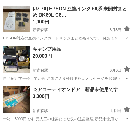
ート <募集職種> 美容師 <仕事内容> サロン内業務全般 希望や適性に
アルバイト・パート
[J7-70] EPSON 互換インク 69系 未開封まと
応じて、 店舗運営・スタッフ管理などの マネジメント業務にも携われ
め BK69L C6…
ます <必要経験> ス...
1,000円
新青森駅
8月3日
EPSON対応の互換インクカートリッジまとめ売りです。 確認できる
型番は以下のとおりです。 ・BK69L ブラック×2 ・C69 シアン ・M69
青森
青森市
新青森駅
その他
M69
キャンプ用品
マゼンタ ・Y69 イエロー すべて個別包装された未開封品です。 E...
20,000円
新青森駅
8月3日
自己紹介文一読してから お気に入り登録またはメッセージをお願いし
ます。 【詳細】 使用期間 数ヶ月程度 状態 C（傷汚れあり） 左
青森
青森市
新青森駅
その他
用品
☆アコーディオンドア 新品未使用です
DODイス 風防 キャプテンスタッグドング キャプテンスタッグコップ
3,000円
キャプテンスタッ...
新青森駅
8月3日
一箱 3000円です 元大工の棟梁だった父の遺品整理 新品未使用で
す 長期保管品のため 箱にダメージがあり 箱が汚れてますが未使用で
青森
青森市
新青森駅
その他
アコーディオン
す 一度 見に来て下さい 今回のは 1000×1740サイズです 画像参照