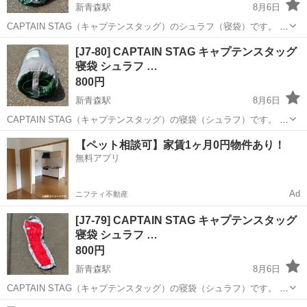
新青森駅
8月6日
CAPTAIN STAG（キャプテンスタッグ）のシュラフ（寝袋）です。 ・
サイズ：約75×170cm ・表地・裏地・中綿：ポリエステル100% ・中
青森
青森市
新青森駅
その他
シュラフ
[J7-80] CAPTAIN STAG キャプテンスタッグ
綿：ホローファイバー300g ・収納袋付き 中古品のため、使用感や汚
寝袋 シュラフ …
れが...
800円
新青森駅
8月6日
CAPTAIN STAG（キャプテンスタッグ）の寝袋（シュラフ）です。 ・
サイズ：約75×170cm ・表地・裏地・中綿：ポリエステル100% ・中
青森
青森市
新青森駅
その他
シュラフ
【ペット相談可】家賃1ヶ月0円物件あり！
綿300g ・収納袋付き 中古品です。 内側にシミや汚れ、全体的に使用
無料アプリ
感...
Ad
ニフティ不動産
[J7-79] CAPTAIN STAG キャプテンスタッグ
寝袋 シュラフ …
800円
新青森駅
8月6日
CAPTAIN STAG（キャプテンスタッグ）の寝袋（シュラフ）です。 ・
サイズ：約75×170cm ・表地・裏地・中綿：ポリエステル100% ・中
青森
青森市
新青森駅
その他