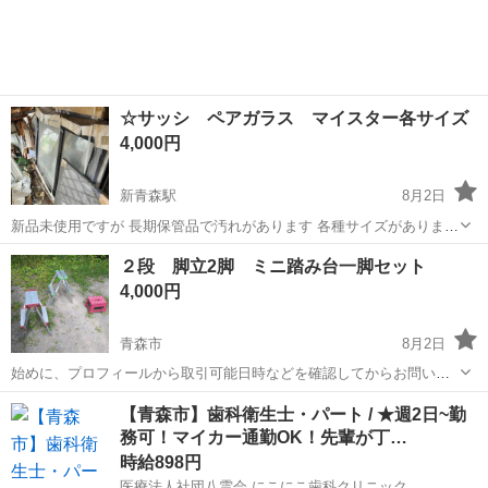
す。 画像3枚目で確認お願いします。 15000円ぐらいで購入しまし
た。
☆サッシ ペアガラス マイスター各サイズ
4,000円
新青森駅
8月2日
新品未使用ですが 長期保管品で汚れがあります 各種サイズがありま
す 一度見にきてください 今後の取り引き予定 8/9（日） 午後か
青森
青森市
新青森駅
その他
２段 脚立2脚 ミニ踏み台一脚セット
らＯＫ 8/10（月）終日 ＯＫ 8/11（火）祭日 16時かな 8/12（水...
4,000円
青森市
8月2日
始めに、プロフィールから取引可能日時などを確認してからお問い合
わせ下さい。 ２段の脚立2脚と ミニ踏み台一脚のセットです。 使用に
青森
青森市
その他
【青森市】歯科衛生士・パート / ★週2日~勤
伴うキズやペンキ跡などがあります。 使用には問題ありません。 よろ
務可！マイカー通勤OK！先輩が丁…
しくお願いします。
時給898円
医療法人社団八雲会 にこにこ歯科クリニック