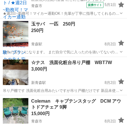
5月1日
提携サイト
青森市
★週2日~勤務可！マイカー通勤OK！先輩が丁寧に指導してくれるの
で、未経験・ブランクの方も安心してスタートできます★ 時給： 898
青森
青森市
歯科衛生士
玉サバ 一匹 250円
円~1,600円 アクセス：東北新幹線 新青森 徒歩12分;北海道新幹線 新青
250円
森 徒歩1...
青森駅
8月2日
金魚の玉サバになります。 まだ自分で気に入ったのを抜いてないので
すが、数日中に抜きますので、残った個体をお出しします。 藤だるま
青森
青森市
青森駅
その他
サバ
☆ナス 洗面化粧台吊り戸棚 WBT7W
さんからの購入です。 袋なりバケツなり、入れ物を持ってきてくださ
3,000円
い。
新青森駅
8月2日
吊り戸棚です 洗面化粧台用みたいですが吊り戸棚だけです 新品未使用
です 長期保管品です 取り引きが出来る今後の予定 8/9（日） 午後
青森
青森市
新青森駅
その他
Coleman キャプテンスタッグ DCM アウ
からＯＫ 8/10（月）終日 ＯＫ 8/11（火）祭日 16時かな 8/1...
トドアチェア 9脚
15,000円
青森市
8月2日