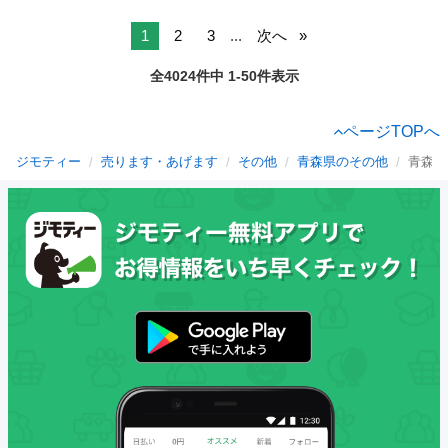
1
2
3
...
次へ
全4024件中 1-50件表示
ページTOPへ
ジモティー
売ります・あげます
その他
青森県のその他
青森市