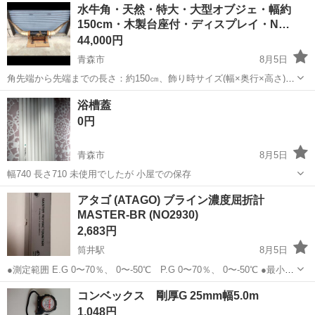
青森
青森市
その他
水牛角・天然・特大・大型オブジェ・幅約
が見受けられます。その他状態は画像をご確認ください。 ※お問い合
150cm・木製台座付・ディスプレイ・N…
わせやご来店予定の...
44,000円
青森市
8月5日
角先端から先端までの長さ：約150㎝、飾り時サイズ(幅×奥行×高さ)：
約150×27×70㎝、状態ランク：C 商品は画像に写っているものが全て
青森
青森市
その他
水牛
浴槽蓋
です。水牛角に小キズやヨゴレ、中央レリーフに青サビが見受けられ
0円
ます。その他状態は画...
青森市
8月5日
幅740 長さ710 未使用でしたが 小屋での保存
青森
青森市
その他
アタゴ (ATAGO) ブライン濃度屈折計
MASTER-BR (NO2930)
2,683円
筒井駅
8月5日
●測定範囲 E.G 0〜70％、 0〜-50℃ P.G 0〜70％、 0〜-50℃ ●最小目
盛 E.G 5％ 、 5℃ P.G 5％ 、 5℃ ●寸法・重量 3.2×3.4× 16.8cm、
青森
青森市
筒井駅
その他
アタゴ
コンベックス 剛厚G 25mm幅5.0m
90g 《特長》 ●グリコ...
1,048円