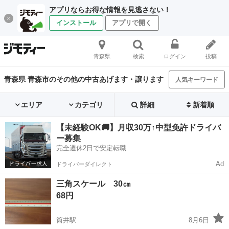
アプリならお得な情報を見逃さない！
インストール
アプリで開く
青森県
検索
ログイン
投稿
青森県 青森市のその他の中古あげます・譲ります
人気キーワード
エリア
カテゴリ
詳細
新着順
【未経験OK🚚】月収30万↑中型免許ドライバ
ー募集
完全週休2日で安定転職
Ad
ドライバーダイレクト
三角スケール 30㎝
68円
筒井駅
8月6日