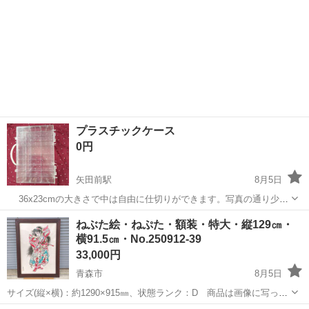
プラスチックケース
0円
矢田前駅
8月5日
36x23cmの大きさで中は自由に仕切りができます。写真の通り少々
傷がありますのでそれでも良ければお譲りします。持ち運びしたり壁
青森
青森市
矢田前駅
その他
プラスチック
ねぶた絵・ねぷた・額装・特大・縦129㎝・
にかけることもできるようですが、蓋を締める金具？が不足してい
横91.5㎝・No.250912-39
る...
33,000円
青森市
8月5日
サイズ(縦×横)：約1290×915㎜、状態ランク：D 商品は画像に写って
いるものが全てです。ねぶた絵の描かれた紙にシミ汚れ、額縁に劣化