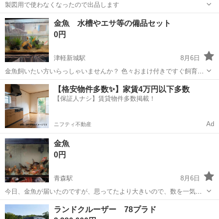
製図用で使わなくなったので出品します
青森
青森市
筒井駅
その他
金魚 水槽やエサ等の備品セット
0円
津軽新城駅
8月6日
金魚飼いたい方いらっしゃいませんか？ 色々おまけ付きですぐ飼育で
きます。
青森
青森市
津軽新城駅
その他
【格安物件多数✨】家賃4万円以下多数
【保証人ナシ】賃貸物件多数掲載！
Ad
ニフティ不動産
金魚
0円
青森駅
8月6日
今日、金魚が届いたのですが、思ってたより大きいので、数を一気に
減らすため、ただで差し上げます。 品種名はあえてお教えしません
青森
青森市
青森駅
その他
金魚
ランドクルーザー 78プラド
が、かなり珍しい種類です。 こちらでいらない色、柄とかになります