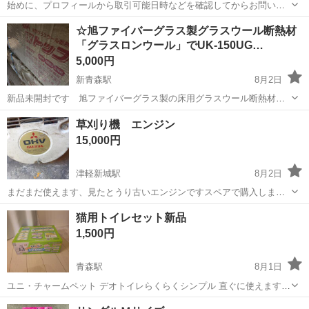
始めに、プロフィールから取引可能日時などを確認してからお問い合
わせ下さい。 Coleman、キャプテンスタッグ、DCMの折りたたみ式ア
青森
青森市
その他
☆旭ファイバーグラス製グラスウール断熱材
ウトドアチェア 9脚セットです。 他の販路でも販売中の為、一部売
「グラスロンウール」でUK-150UG…
り切れなどある可能性がご...
5,000円
新青森駅
8月2日
新品未開封です 旭ファイバーグラス製の床用グラスウール断熱材
「床トップ｣「密度32K相当」の断熱・吸音性能を持ち、厚さや入数は
青森
青森市
新青森駅
その他
草刈り機 エンジン
パッケージに記載されています。製品は住宅の床下や壁に使用です 3
15,000円
坪=6畳=1ケース 5000円です...
津軽新城駅
8月2日
まだまだ使えます、見たとうり古いエンジンですスペアで購入しまし
たが本体手放したので出品します、現物確認してください、取りに来
青森
青森市
津軽新城駅
その他
猫用トイレセット新品
れる方
1,500円
青森駅
8月1日
ユニ・チャームペット デオトイレらくらくシンプル 直ぐに使えます。
新品未使用ですが箱に伝票剥がした際出来たダメージあります。 中身
青森
青森市
青森駅
その他