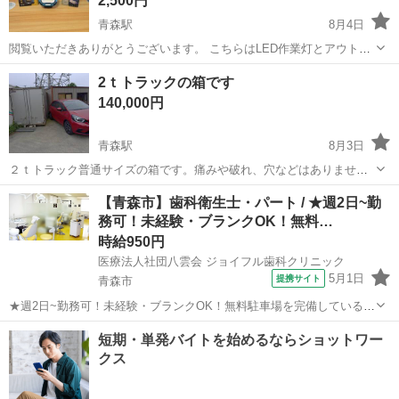
2,500円
青森駅
8月4日
閲覧いただきありがとうございます。 こちらはLED作業灯とアウトド
アキャンプライト(訳あり)セットになります。 画像2～4枚目のLED作
青森
青森市
青森駅
その他
2ｔトラックの箱です
業灯は半年～1年程使用しました。 主にロフトベッドの下を照らして
140,000円
ました。 説明書...
青森駅
8月3日
２ｔトラック普通サイズの箱です。痛みや破れ、穴などはありませ
ん。水漏れもしません。 引き取りに来られる方でお願いします。重量
青森
青森市
青森駅
その他
トラック
【青森市】歯科衛生士・パート / ★週2日~勤
は５００ｋｇ程度で２トンユニックでも余裕で吊れますがご覧の通り
務可！未経験・ブランクOK！無料…
挟まれているので縦吊りできる方で。
時給950円
医療法人社団八雲会 ジョイフル歯科クリニック
5月1日
提携サイト
青森市
★週2日~勤務可！未経験・ブランクOK！無料駐車場を完備しているの
で、毎日快適に通勤できます★ 時給： 950円~1,300円 アクセス：北海
青森
青森市
歯科衛生士
道新幹線 新青森 車で6分;奥羽本線[新庄~青森] 新青森 車で6分 オス
ス...