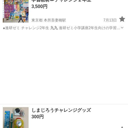
3,500円
東京都 本所吾妻橋駅
7月13日
●進研ゼミ チャレンジ2年生
九九
進研ゼミ小学講座2年生向けの学習教
材…
東京
墨田区
本所吾妻橋駅
キッズ用品
2年生
しまじろうチャレンジグッズ
300円