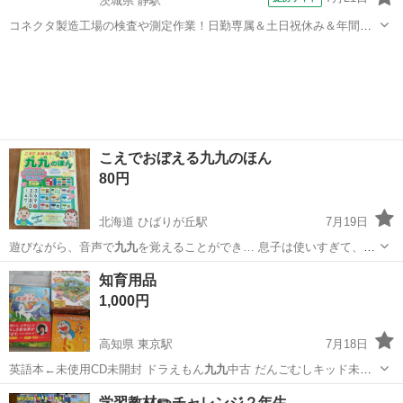
茨城県 静駅
コネクタ製造工場の検査や測定作業！日勤専属＆土日祝休み＆年間休
日128日★クリーンルーム内作業★マイカー通勤OK＆無料駐車場あり
茨城
常陸大宮市
静駅
その他
★就業先食堂利用可！日払い制度あり！《茨城県常陸大宮市》 人気の
工場のお仕事 ◇コネクタ製造工...
こえでおぼえる九九のほん
80円
北海道 ひばりが丘駅
7月19日
遊びながら、音声で
九九
を覚えることができ… 息子は使いすぎて、
九
九
表が書いてあった紙…
北海道
札幌市
ひばりが丘駅
絵本
九九
知育用品
1,000円
高知県 東京駅
7月18日
英語本←未使用CD未開封 ドラえもん
九九
中古 だんごむしキッド未使
用ですが 箱…
高知
高知市
東京駅
キッズ用品
用品
学習教材✏️チャレンジ２年生