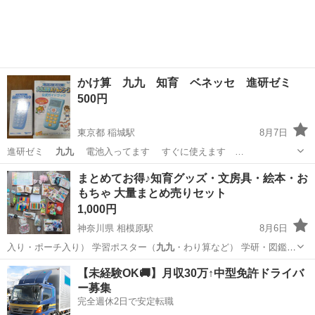
かけ算 九九 知育 ベネッセ 進研ゼミ
500円
東京都 稲城駅
8月7日
進研ゼミ
九九
電池入ってます すぐに使えます …
東京
稲城市
稲城駅
その他
進研ゼミ
まとめてお得♪知育グッズ・文房具・絵本・お
もちゃ 大量まとめ売りセット ​
1,000円
神奈川県 相模原駅
8月6日
入り・ポーチ入り） ​学習ポスター（
九九
・わり算など） ​学研・図鑑関
連の本…
神奈川
相模原市
相模原駅
その他
文房具
【未経験OK🚚】月収30万↑中型免許ドライバ
ー募集
完全週休2日で安定転職