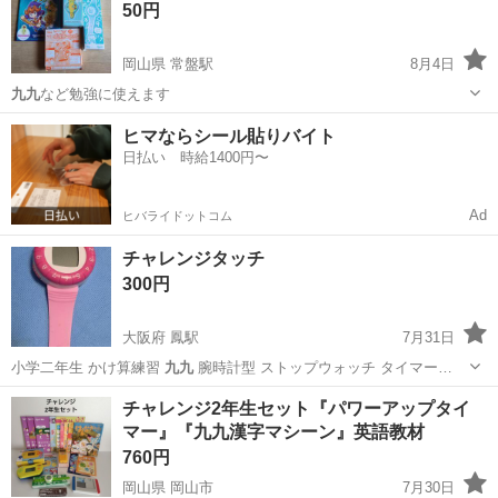
50円
岡山県 常盤駅
8月4日
九九
など勉強に使えます
岡山
倉敷市
常盤駅
キッズ用品
小学2年生
ヒマならシール貼りバイト
日払い 時給1400円〜
Ad
ヒバライドットコム
チャレンジタッチ
300円
大阪府 鳳駅
7月31日
小学二年生 かけ算練習
九九
腕時計型 ストップウォッチ タイマー…
大阪
堺市
鳳駅
キッズ用品
チャレンジタッチ
チャレンジ2年生セット『パワーアップタイ
マー』『九九漢字マシーン』英語教材
760円
岡山県 岡山市
7月30日