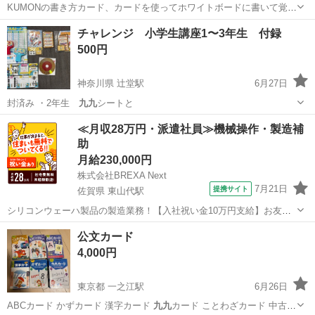
KUMONの書き方カード、カードを使ってホワイトボードに書いて覚え
るようなタイプです。娘が一度使って書いてますが付属のマーカーペ
兵庫
西宮市
武庫川団地前駅
キッズ用品
チャレンジ 小学生講座1〜3年生 付録
ン(2本)で簡単に消えます。ほぼ新品ですがもう使わないのでお譲りし
500円
ます。 定価では合計4,930...
神奈川県 辻堂駅
6月27日
封済み ・2年生
九九
シートと
神奈川
藤沢市
辻堂駅
おもちゃ
小学生
≪月収28万円・派遣社員≫機械操作・製造補
助
月給230,000円
株式会社BREXA Next
7月21日
提携サイト
佐賀県 東山代駅
シリコンウェーハ製品の製造業務！【入社祝い金10万円支給】お友達
やカップルとの応募OK◎年間休日129日＆休出なしでプライベート充
佐賀
伊万里市
東山代駅
その他
公文カード
実♪業務はクリーンルームで快適作業◎自社正社員登用制度あり★1食
4,000円
300円～の格安食堂あり！《佐...
東京都 一之江駅
6月26日
ABCカード かずカード 漢字カード
九九
カード ことわざカード 中古品