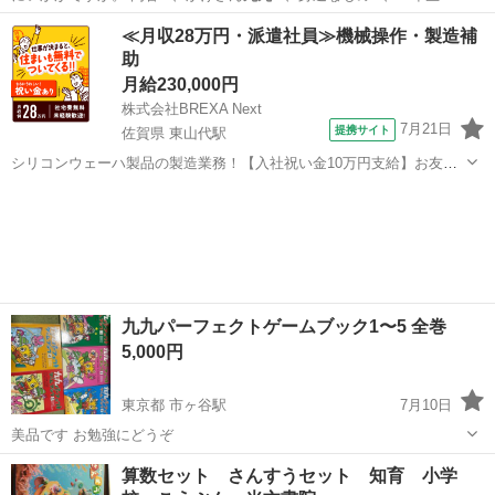
かん字 …
東京
大田区
沼部駅
キッズ用品
≪月収28万円・派遣社員≫機械操作・製造補
助
月給230,000円
株式会社BREXA Next
7月21日
提携サイト
佐賀県 東山代駅
シリコンウェーハ製品の製造業務！【入社祝い金10万円支給】お友達
やカップルとの応募OK◎年間休日129日＆休出なしでプライベート充
佐賀
伊万里市
東山代駅
その他
実♪業務はクリーンルームで快適作業◎自社正社員登用制度あり★1食
300円～の格安食堂あり！《佐...
九九パーフェクトゲームブック1〜5 全巻
5,000円
東京都 市ヶ谷駅
7月10日
美品です お勉強にどうぞ
東京
千代田区
市ヶ谷駅
絵本
九九
算数セット さんすうセット 知育 小学