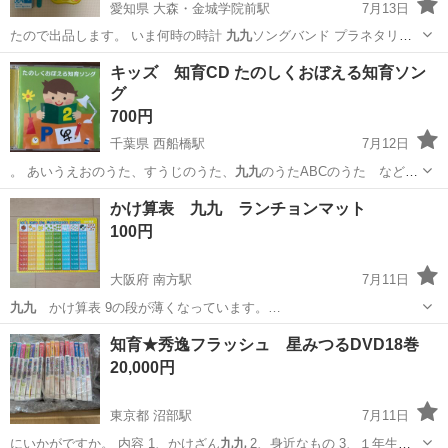
愛知県 大森・金城学院前駅
7月13日
たので出品します。 いま何時の時計
九九
ソングバンド プラネタリウ
ム
愛知
尾張旭市
大森・金城学院前駅
キッズ用品
キッズ 知育CD たのしくおぼえる知育ソン
グ
700円
千葉県 西船橋駅
7月12日
。 あいうえおのうた、すうじのうた、
九九
のうたABCのうた など、
ためになる知…
千葉
船橋市
西船橋駅
キッズ用品
キッズ
かけ算表 九九 ランチョンマット
100円
大阪府 南方駅
7月11日
九九
かけ算表 9の段が薄くなっています。…
大阪
大阪市
南方駅
その他
ランチョンマット
知育★秀逸フラッシュ 星みつるDVD18巻
20,000円
東京都 沼部駅
7月11日
にいかがですか。 内容 1、かけざん
九九
2、身近なもの 3、１年生の