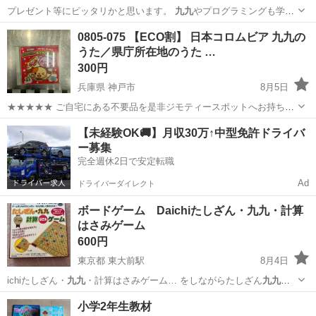
プレゼント等にピッタリかと思います。
九九
やプログラミングも学
べ、学習パッドのデ…
新潟
三条市
三条駅
おもちゃ
ドラえもん
0805-075 【ECO割】 日本コロムビア 九九の
うた／県庁所在地のうた …
300円
兵庫県 神戸市
8月5日
★★★★★ ご自宅にある不要品を是非ジモティースポットへお持ち込
みしませんか？ 家電、趣味・スポーツ・レジャー用品、こども用品、
兵庫
神戸市
CD
スポット
【未経験OK🚚】月収30万↑中型免許ドライバ
衣料服飾品、生活雑貨、家具、本、CD・DVDなどが無料でまとめて持
ー募集
ち込めます！ ※詳細はこ...
完全週休2日で安定転職
Ad
ドライバーダイレクト
ボードゲーム Daichiたしざん・九九・計算
はさみゲーム
600円
東京都 東大前駅
8月4日
ichiたしざん・
九九
・計算はさみゲーム… をしながらたしざん
九九
が
覚えられる。 …
東京
千代田区
東大前駅
キッズ用品
ゲーム
小学2年生教材