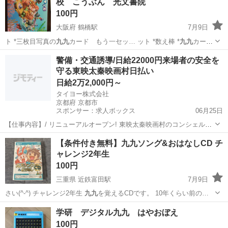
校 こうぶん 光文書院
100円
大阪府 鶴橋駅
7月9日
ト *三枚目写真の
九九
カード もう一セッ… ット *数え棒 *
九九
カード
もはや…
大阪
大阪市
鶴橋駅
キッズ用品
算数
警備・交通誘導/日給22000円来場者の安全を
守る東映太秦映画村日払い
日給2万2,000円～
タイヨー株式会社
京都府 京都市
スポンサー：求人ボックス
06月25日
【仕事内容】/ リニューアルオープン! 東映太秦映画村のコンシェルジ
ュ! お仕事内容 リニューアルオープンする東映太秦映画村での 警備ス
アルバイト・パート
【条件付き無料】九九ソング&おはなしCD チ
タッフをお願いします! 目指せ!「おもてなし」のできる警備員! 具体的
ャレンジ2年生
には…? ・出入管理業務...
100円
三重県 近鉄富田駅
7月9日
さい(^-^) チャレンジ2年生
九九
を覚えるCDです。 10年くらい前の…
三重
四日市市
近鉄富田駅
その他
2年生
学研 デジタル九九 はやおぼえ
100円