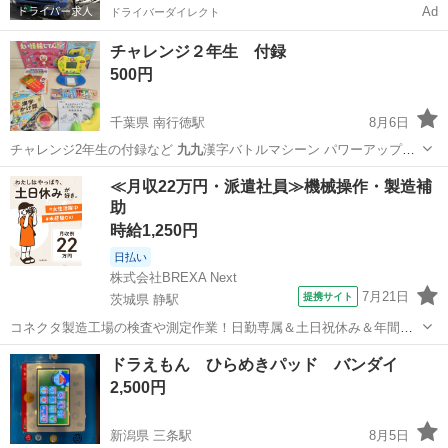
Ad
ドライバーダイレクト
チャレンジ２年生 付録
500円
千葉県 南行徳駅
8月6日
チャレンジ2年生の付録など
九九
漢字バトルマシーン パワーアップタ
イマ…
千葉
市川市
南行徳駅
キッズ用品
2年生
≪月収22万円・派遣社員≫機械操作・製造補
助
時給1,250円
日払い
株式会社BREXA Next
7月21日
提携サイト
茨城県 静駅
コネクタ製造工場の検査や測定作業！日勤専属＆土日祝休み＆年間休
日128日★クリーンルーム内作業★マイカー通勤OK＆無料駐車場あり
茨城
常陸大宮市
静駅
その他
ドラえもん ひらめきパッド バンダイ
★就業先食堂利用可！日払い制度あり！《茨城県常陸大宮市》 人気の
2,500円
工場のお仕事 ◇コネクタ製造工...
新潟県 三条駅
8月5日