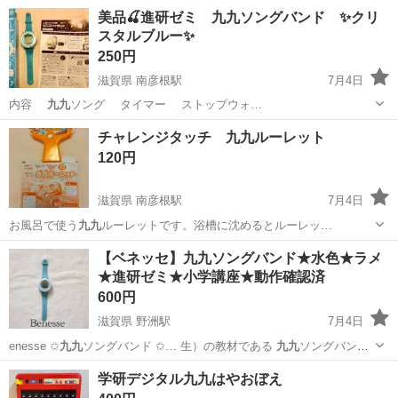
やカップルとの応募OK◎年間休日129日＆休出なしでプライベート充
佐賀
伊万里市
東山代駅
その他
美品🍒進研ゼミ 九九ソングバンド ✨クリ
実♪業務はクリーンルームで快適作業◎自社正社員登用制度あり★1食
スタルブルー✨
300円～の格安食堂あり！《佐...
250円
滋賀県 南彦根駅
7月4日
内容
九九
ソング タイマー ストップウォ…
滋賀
彦根市
南彦根駅
キッズ用品
進研ゼミ
チャレンジタッチ 九九ルーレット
120円
滋賀県 南彦根駅
7月4日
お風呂で使う
九九
ルーレットです。浴槽に沈めるとルーレッ…
滋賀
彦根市
南彦根駅
キッズ用品
ルーレット
【ベネッセ】九九ソングバンド★水色★ラメ
★進研ゼミ★小学講座★動作確認済
600円
滋賀県 野洲駅
7月4日
enesse ✩︎
九九
ソングバンド ✩︎… 生）の教材である
九九
ソングバンド
です。… 遊び感覚で楽しく
九九
の歌を聴いたりクイ… 校低学年のお子
滋賀
野洲市
野洲駅
おもちゃ
学研デジタル九九はやおぼえ
様の
九九
学習に大変おすすめ… ャレンジ2年生 #
九九
ソングバンド #