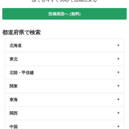
投稿画面へ (無料)
都道府県で検索
北海道
東北
北陸・甲信越
関東
東海
関西
中国