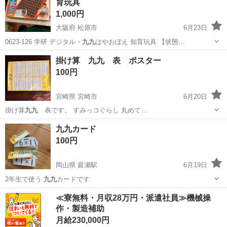
育玩具
1,000円
大阪府 松原市
6月23日
0623-126 学研 デジタル・
九九
はやおぼえ 知育玩具 【状態…
大阪
松原市
おもちゃ
九九
掛け算 九九 表 ポスター
100円
宮崎県 宮崎市
6月20日
掛け算
九九
表です。 すみっコぐらし 丸めて…
宮崎
宮崎市
キッズ用品
掛け算
九九カード
100円
岡山県 庭瀬駅
6月19日
2年生で使う
九九
カードです
岡山
岡山市
庭瀬駅
その他
九九
≪寮無料・月収28万円・派遣社員≫機械操
作・製造補助
月給230,000円