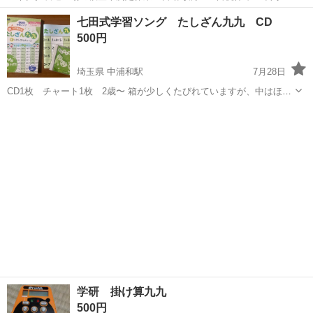
日128日★クリーンルーム内作業★マイカー通勤OK＆無料駐車場あり
茨城
常陸大宮市
静駅
その他
七田式学習ソング たしざん九九 CD
★就業先食堂利用可！日払い制度あり！《茨城県常陸大宮市》 人気の
500円
工場のお仕事 ◇コネクタ製造工...
埼玉県 中浦和駅
7月28日
CD1枚 チャート1枚 2歳〜 箱が少しくたびれていますが、中はほぼ
未使用できれいです。
埼玉
さいたま市
中浦和駅
参考書
七田
学研 掛け算九九
500円