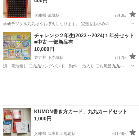
400円
九…
兵庫県 砥堀駅
7月3日
学研デジタル
九九
はやおぼえになります。 完璧をお求めの…
兵庫
姫路市
砥堀駅
おもちゃ
九九
チャレンジ２年生(2023～2024)１年分セット
■中古 一部新品有
10,000円
東京都 下赤塚駅
7月2日
済 電池無し 〇
九九
ソングバンド 動作… 池入り 〇お風呂
九九
ルー
レット 動作確… 認済 〇
九九
漢字バトルマシーン… 池入り 〇掛け算
東京
練馬区
下赤塚駅
キッズ用品
2年生
九九
下敷き 新品 〇地…
KUMON書き方カード、九九カードセット
1,000円
兵庫県 武庫川団地前駅
6月28日