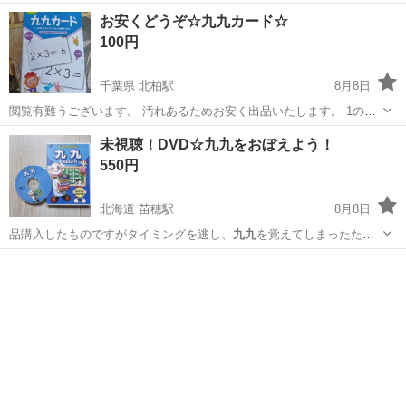
お安くどうぞ☆九九カード☆
100円
千葉県 北柏駅
8月8日
閲覧有難うございます。 汚れあるためお安く出品いたします。 1の段
から9の段全て揃っております。 よろしくお願いいたしますm(_ _)m
千葉
柏市
北柏駅
語学、辞書
九九
未視聴！DVD☆九九をおぼえよう！
550円
北海道 苗穂駅
8月8日
品購入したものですがタイミングを逃し、
九九
を覚えてしまったため
(笑)出品します。…
北海道
札幌市
苗穂駅
DVD/ブルーレイ
九九