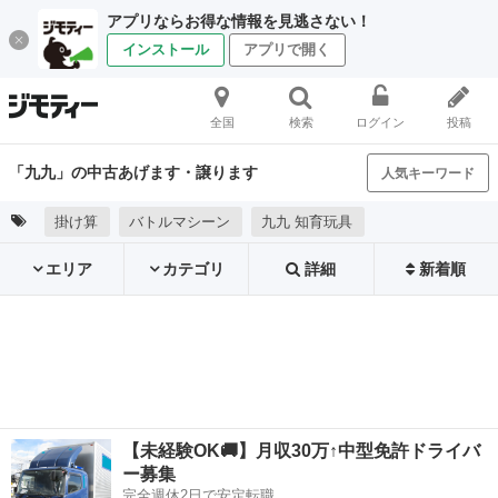
アプリならお得な情報を見逃さない！
インストール
アプリで開く
全国
検索
ログイン
投稿
「九九」の中古あげます・譲ります
人気キーワード
掛け算
バトルマシーン
九九 知育玩具
エリア
カテゴリ
詳細
新着順
【未経験OK🚚】月収30万↑中型免許ドライバ
ー募集
完全週休2日で安定転職