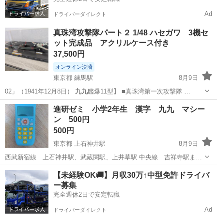
Ad
ドライバーダイレクト
真珠湾攻撃隊パート２ 1/48 ハセガワ 3機セ
ット完成品 アクリルケース付き
37,500円
オンライン決済
東京都 練馬駅
8月9日
02」（1941年12月8日）
九九
艦爆11型】 ■真珠湾第一次攻撃隊 …
東京
練馬区
練馬駅
その他
空母
進研ゼミ 小学2年生 漢字 九九 マシー
ン 500円
500円
東京都 上石神井駅
8月9日
西武新宿線 上石神井駅、武蔵関駅、上井草駅 中央線 吉祥寺駅まで
9月以降、土曜日午後のみ田無 可能 取りに来て頂ける方限定 現地に
東京
練馬区
上石神井駅
おもちゃ
小学2年生
【未経験OK🚚】月収30万↑中型免許ドライバ
てお支払お願いいたします
ー募集
完全週休2日で安定転職
Ad
ドライバーダイレクト