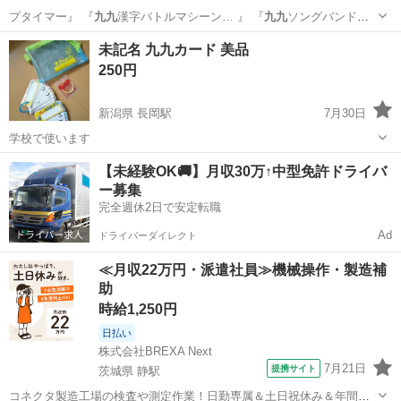
プタイマー』 『
九九
漢字バトルマシーン… 』 『
九九
ソングバンド』
…
岡山
岡山市
参考書
2年生
未記名 九九カード 美品
250円
新潟県 長岡駅
7月30日
学校で使います
新潟
長岡市
長岡駅
子供用品
カード
【未経験OK🚚】月収30万↑中型免許ドライバ
ー募集
完全週休2日で安定転職
Ad
ドライバーダイレクト
≪月収22万円・派遣社員≫機械操作・製造補
助
時給1,250円
日払い
株式会社BREXA Next
7月21日
提携サイト
茨城県 静駅
コネクタ製造工場の検査や測定作業！日勤専属＆土日祝休み＆年間休