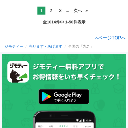
1
2
3
...
次へ
全1014件中 1-50件表示
ページTOPへ
ジモティー
売ります・あげます
全国の「九九」