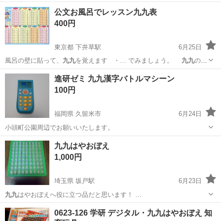
ですの…
東京
江戸川区
一之江駅
キッズ用品
カード
公文お風呂でレッスン九九表
400円
東京都 下井草駅
6月25日
風呂の壁に貼って、
九九
を覚えます ・… でみましょう。
九九
のよ
み方もかいてあ… しょう。 なお、
九九
と答えのよみ方は、… 習し
東京
杉並区
下井草駅
キッズ用品
九九
進研ゼミ 九九漢字バトルマシーン
ましょう。
九九
を暗記したら、｢目… おふろでレッスン
九九
のひ
100円
ょう ■対象：…
福岡県 久留米市
6月24日
小頭町公園周辺でお願いいたします。
福岡
久留米市
おもちゃ
九九はやおぼえ
1,000円
埼玉県 坂戸駅
6月23日
九九
はやおぼえへ役に立つ品だと思います！ …
埼玉
坂戸市
坂戸駅
家具
九九
0623-126 学研 デジタル・九九はやおぼえ 知