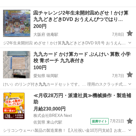
📀チャレンジ2年生未開封📀めざせ！かけ算
九九どきどきDVD おうえんぴつではり…
200円
大阪府 徳庵駅
7月8日
ジ2年生未開封📀 めざせ！かけ算
九九
どきどきDVD 9月号 おうえんぴ
つ…
大阪
東大阪市
徳庵駅
キッズ用品
2年生
九九カード かけ算カード ぶんけい 算数 小学
校 青ポーチ 九九表付き
100円
愛知県 味岡駅
7月7日
けい）のリング付き
九九
カードセットです。… 理用のスクラッチ式
九
九
シートがセットにな… ●セット内容： ・
九九
カード（1〜4の段… ま
愛知
小牧市
味岡駅
キッズ用品
カード
≪月収28万円・派遣社員≫機械操作・製造補
り 各1冊） ・
九九
表（スクラッチ仕様… ----- #
九九
カード #かけ算カ…
助
月給230,000円
株式会社BREXA Next
7月21日
提携サイト
佐賀県 東山代駅
シリコンウェーハ製品の製造業務！【入社祝い金10万円支給】お友達