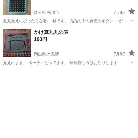
埼玉県 桶川市
7月8日
九九
覚えにぴったりな教… 材です。
九九
の下の黄色のボタン… が出
てきます。
九九
の計算カードで覚え…
埼玉
桶川市
パズル
九九
かけ算九九の表
100円
岡山県 水島駅
7月8日
覚えれます。 ポーチになってます。 神経質な方はお断りします
岡山
倉敷市
水島駅
キッズ用品