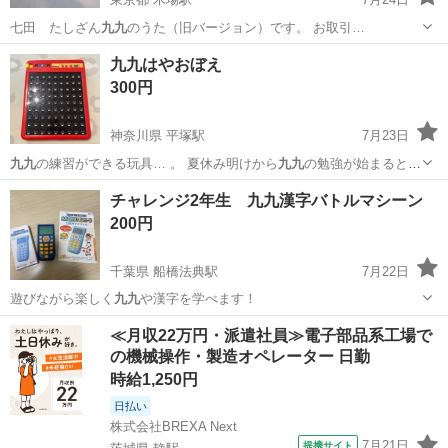
七田 たしざん
九九
のうた（旧バージョン）です。 お取引…
東京
江東区
木場駅
その他
七田
九九はやおぼえ
300円
神奈川県 平塚駅
7月23日
九九
の練習ができる玩具… 。 夏休み明けから
九九
の勉強が始まると
思…
神奈川
平塚市
平塚駅
キッズ用品
チャレンジ2年生 九九漢字バトルマシーン
200円
千葉県 船橋法典駅
7月22日
遊びながら楽しく
九九
や漢字を学べます！
千葉
船橋市
船橋法典駅
その他
バトルマシーン
≪月収22万円・派遣社員≫電子部品系工場で
の機械操作・製造オペレーター 日勤
時給1,250円
日払い
株式会社BREXA Next
7月21日
提携サイト