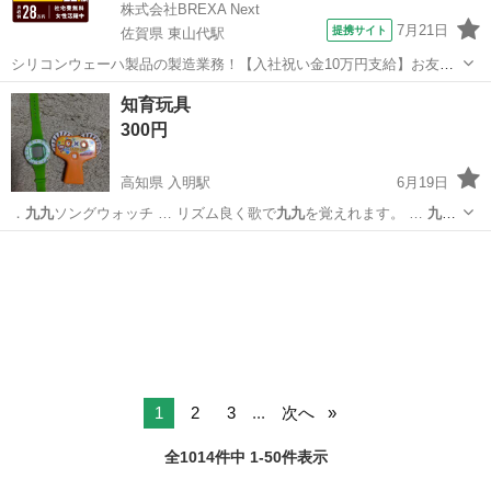
株式会社BREXA Next
7月21日
提携サイト
佐賀県 東山代駅
シリコンウェーハ製品の製造業務！【入社祝い金10万円支給】お友達
やカップルとの応募OK◎年間休日129日＆休出なしでプライベート充
佐賀
伊万里市
東山代駅
その他
知育玩具
実♪業務はクリーンルームで快適作業◎自社正社員登用制度あり★1食
300円
300円～の格安食堂あり！《佐...
高知県 入明駅
6月19日
．
九九
ソングウォッチ … リズム良く歌で
九九
を覚えれます。 …
九九
を覚えてしまい、不… #チャレンジ #
九九
#2年生 …
高知
高知市
入明駅
キッズ用品
九九
1
2
3
...
次へ
全1014件中 1-50件表示