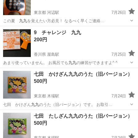
東京都 河辺駅
7月26日
この夏
九九
を覚えたい方必見！ なるべく早くご連絡…
東京
青梅市
河辺駅
キッズ用品
掛け算
9 チャレンジ 九九
200円
香川県 屋島駅
7月25日
あまり使っていません。 お風呂でも
九九
の練習ができますよ^ ^
香川
高松市
屋島駅
おもちゃ
九九
七田 かけざん九九のうた（旧バージョン）
500円
東京都 木場駅
7月24日
七田 かけざん
九九
のうた（旧バージョン）です。 お取引…
東京
江東区
木場駅
その他
周辺
七田 たしざん九九のうた（旧バージョン）
500円
東京都 木場駅
7月24日