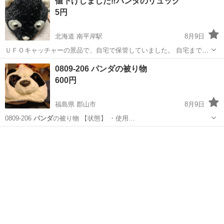
値下げしました‼️パンダのリュック
5円
北海道 南平岸駅
8月9日
ＵＦＯキャッチャーの景品で、自宅で保管していました。 自宅まで取
りに来てくださる方に、お譲り致します。 よろしくお願い致します。
北海道
札幌市
南平岸駅
バッグ
0809-206 パンダの被り物
600円
福島県 郡山市
8月9日
0809-206
パンダ
の被り物 【状態】 ・使用…
福島
郡山市
おもちゃ
被り物