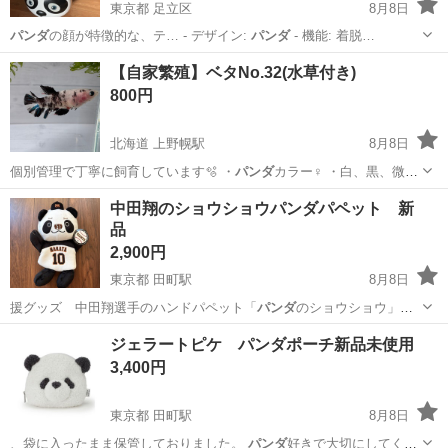
東京都 足立区
8月8日
パンダ
の顔が特徴的な、テ… - デザイン:
パンダ
- 機能: 着脱…
東京
足立区
幼児用自転車
【自家繁殖】ベタNo.32(水草付き)
800円
北海道 上野幌駅
8月8日
個別管理で丁寧に飼育しています🫧 ・
パンダ
カラー♀ ・白、黒、微
青、微赤 ・かわ…
北海道
北広島市
上野幌駅
その他
ベタ
中田翔のショウショウパンダパペット 新
品
2,900円
東京都 田町駅
8月8日
援グッズ 中田翔選手のハンドパペット「
パンダ
のショウショウ」で
す。 お顔には個体…
東京
港区
田町駅
野球
ジャイアンツ
ジェラートピケ パンダポーチ新品未使用
3,400円
東京都 田町駅
8月8日
、袋に入ったまま保管しておりました。
パンダ
好きで大切にしてくだ