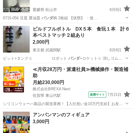
愛媛県 松山市
8月8日
0715-056 豆皿 醤油皿
パンダ
柄 2枚組 【状態】 ・使…
愛媛
松山市
食器
豆皿
ビルドフルボトル DX５本 食玩１本 計６
本ベストマッチ２組あり
2,000円
東京都 武蔵関駅
8月8日
ビット+タンク☆ ロボット
パンダ
+ロケット☆ 消しゴム
※☆の組み…
東京
練馬区
武蔵関駅
おもちゃ
≪月収28万円・派遣社員≫機械操作・製造補
助
月給230,000円
株式会社BREXA Next
7月21日
提携サイト
佐賀県 東山代駅
シリコンウェーハ製品の製造業務！【入社祝い金10万円支給】お友達
やカップルとの応募OK◎年間休日129日＆休出なしでプライベート充
佐賀
伊万里市
東山代駅
その他
アンパンマンのフィギュア
実♪業務はクリーンルームで快適作業◎自社正社員登用制度あり★1食
3,000円
300円～の格安食堂あり！《佐...