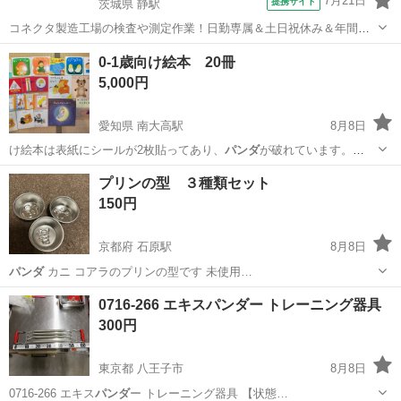
7月21日
提携サイト
茨城県 静駅
コネクタ製造工場の検査や測定作業！日勤専属＆土日祝休み＆年間休
日128日★クリーンルーム内作業★マイカー通勤OK＆無料駐車場あり
茨城
常陸大宮市
静駅
その他
0-1歳向け絵本 20冊
★就業先食堂利用可！日払い制度あり！《茨城県常陸大宮市》 人気の
5,000円
工場のお仕事 ◇コネクタ製造工...
愛知県 南大高駅
8月8日
け絵本は表紙にシールが2枚貼ってあり、
パンダ
が破れています。
「コロちゃんはどこ？…
愛知
名古屋市
南大高駅
絵本
1歳
プリンの型 ３種類セット
150円
京都府 石原駅
8月8日
パンダ
カニ コアラのプリンの型です 未使用…
京都
福知山市
石原駅
調理器具
0716-266 エキスパンダー トレーニング器具
300円
東京都 八王子市
8月8日
0716-266 エキス
パンダ
ー トレーニング器具 【状態…