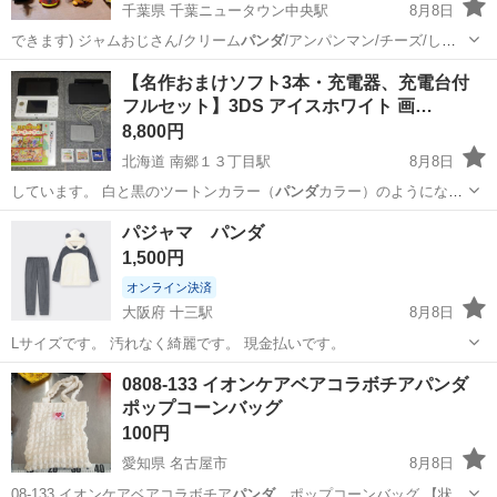
千葉県 千葉ニュータウン中央駅
8月8日
できます) ジャムおじさん/クリーム
パンダ
/アンパンマン/チーズ/しょ
くぱんまん…
千葉
印西市
千葉ニュータウン中央駅
フィギュア
【名作おまけソフト3本・充電器、充電台付
フルセット】3DS アイスホワイト 画…
アンパンマン
8,800円
北海道 南郷１３丁目駅
8月8日
しています。 白と黒のツートンカラー（
パンダ
カラー）のようになっ
ていますが、ガタつ…
北海道
札幌市
南郷１３丁目駅
ポータブルゲーム
パジャマ パンダ
1,500円
オンライン決済
大阪府 十三駅
8月8日
Lサイズです。 汚れなく綺麗です。 現金払いです。
大阪
大阪市
十三駅
その他
パンダ
0808-133 イオンケアベアコラボチアパンダ
ポップコーンバッグ
100円
愛知県 名古屋市
8月8日
08-133 イオンケアベアコラボチア
パンダ
ポップコーンバッグ 【状