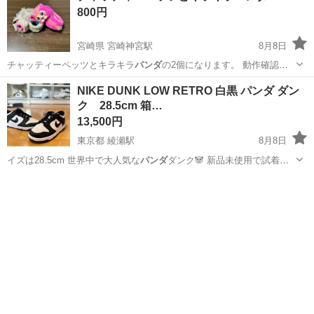
800円
宮崎県 宮崎神宮駅
8月8日
チャッティーペッツとキラキラ
パンダ
の2個になります。 動作確認大
丈夫です…
宮崎
宮崎市
宮崎神宮駅
おもちゃ
NIKE DUNK LOW RETRO 白黒 パンダ ダン
ク 28.5cm 箱…
13,500円
東京都 綾瀬駅
8月8日
イズは28.5cm 世界中で大人気な
パンダ
ダンク🐼 新品未使用で試着も
しており…
東京
足立区
綾瀬駅
靴
ダンク