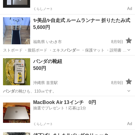
Ad
くらしノート
✨美品✨自走式 ルームランナー 折りたたみ式
5,600円
福島県 いわき市
8月9日
ストボード ・腹筋ボード ・エキス
パンダ
ー ・保護マット ・説明書 …
福島
いわき市
ランニング、ジョギング
パンダの靴紐
500円
沖縄県 首里駅
8月9日
パンダ
の靴ひも、110㎝です。
沖縄
島尻郡
首里駅
その他
パンダ
MacBook Air 13インチ 0円
抽選でプレゼント！応募は1分
Ad
くらしノート