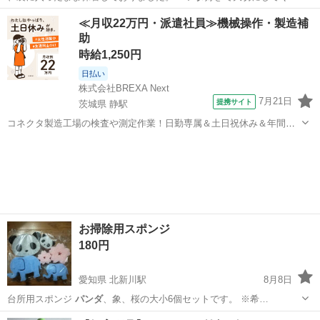
さる方にお譲りした…
東京
港区
田町駅
バッグ
ジェラートピケ
≪月収22万円・派遣社員≫機械操作・製造補
助
時給1,250円
日払い
株式会社BREXA Next
7月21日
提携サイト
茨城県 静駅
コネクタ製造工場の検査や測定作業！日勤専属＆土日祝休み＆年間休
日128日★クリーンルーム内作業★マイカー通勤OK＆無料駐車場あり
茨城
常陸大宮市
静駅
その他
★就業先食堂利用可！日払い制度あり！《茨城県常陸大宮市》 人気の
工場のお仕事 ◇コネクタ製造工...
お掃除用スポンジ
180円
愛知県 北新川駅
8月8日
台所用スポンジ
パンダ
、象、桜の大小6個セットです。 ※希…
愛知
碧南市
北新川駅
その他
小6