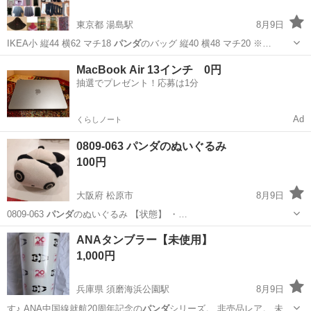
東京都 湯島駅
8月9日
IKEA小 縦44 横62 マチ18
パンダ
のバッグ 縦40 横48 マチ20 ※…
東京
文京区
湯島駅
靴/バッグ
汚れ
MacBook Air 13インチ 0円
抽選でプレゼント！応募は1分
Ad
くらしノート
0809-063 パンダのぬいぐるみ
100円
大阪府 松原市
8月9日
0809-063
パンダ
のぬいぐるみ 【状態】 ・…
大阪
松原市
おもちゃ
パンダ
ANAタンブラー【未使用】
1,000円
兵庫県 須磨海浜公園駅
8月9日
す♪ ANA中国線就航20周年記念の
パンダ
シリーズ。 非売品レア。 未使