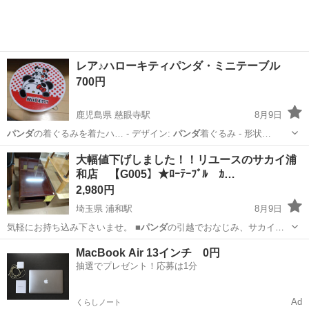
レア♪ハローキティパンダ・ミニテーブル
700円
鹿児島県 慈眼寺駅
8月9日
パンダ
の着ぐるみを着たハ… - デザイン:
パンダ
着ぐるみ - 形状…
鹿児島
鹿児島市
慈眼寺駅
食器
大幅値下げしました！！リユースのサカイ浦
和店 【G005】★ﾛｰﾃｰﾌﾞﾙ ｶ…
2,980円
埼玉県 浦和駅
8月9日
気軽にお持ち込み下さいませ。 ■
パンダ
の引越でおなじみ、サカイ引
越センターグ…
埼玉
さいたま市
浦和駅
テーブル
サカイ
MacBook Air 13インチ 0円
抽選でプレゼント！応募は1分
Ad
くらしノート