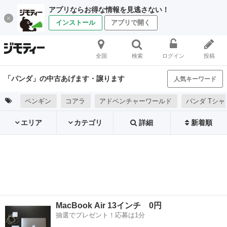
アプリならお得な情報を見逃さない！
インストール
アプリで開く
全国
検索
ログイン
投稿
「パンダ」の中古あげます・譲ります
人気キーワード
ペンギン
コアラ
アドベンチャーワールド
パンダ Tシャ
エリア
カテゴリ
詳細
新着順
MacBook Air 13インチ 0円
抽選でプレゼント！応募は1分