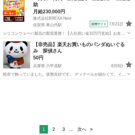
助
月給230,000円
株式会社BREXA Next
7月21日
提携サイト
佐賀県 東山代駅
シリコンウェーハ製品の製造業務！【入社祝い金10万円支給】お友達
やカップルとの応募OK◎年間休日129日＆休出なしでプライベート充
佐賀
伊万里市
東山代駅
その他
【非売品】楽天お買いものパンダぬいぐる
実♪業務はクリーンルームで快適作業◎自社正社員登用制度あり★1食
み 探偵さん
300円～の格安食堂あり！《佐...
50円
兵庫県 六甲道駅
8月8日
暗所で飾っていました。状態良好です。 ディテールが細かくて、イラ
ストの再現度が高いです。
兵庫
神戸市
六甲道駅
おもちゃ
1
2
3
...
次へ