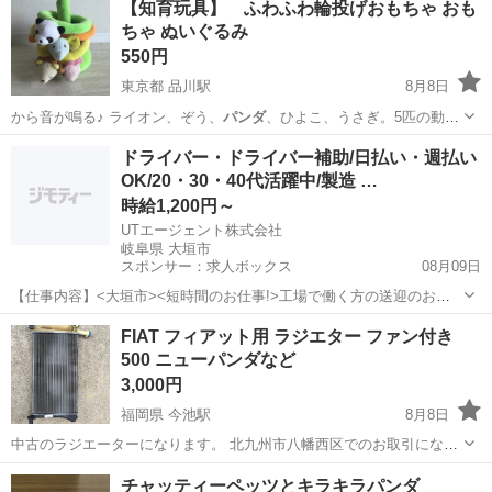
【知育玩具】 ふわふわ輪投げおもちゃ おも
ちゃ ぬいぐるみ
550円
東京都 品川駅
8月8日
から音が鳴る♪ ライオン、ぞう、
パンダ
、ひよこ、うさぎ。5匹の動物
がリングに…
東京
港区
品川駅
おもちゃ
輪投げ
ドライバー・ドライバー補助/日払い・週払い
OK/20・30・40代活躍中/製造 …
時給1,200円～
UTエージェント株式会社
岐阜県 大垣市
スポンサー：求人ボックス
08月09日
【仕事内容】<大垣市><短時間のお仕事!>工場で働く方の送迎のお仕
事 第一種普通自動車免許があればOK!残業ほぼなし <履歴書不要 オン
アルバイト・パート
FIAT フィアット用 ラジエター ファン付き
ライン面接OK><入社キャンペーン実施中!> <業種> 機械・精密機器・
500 ニューパンダなど
金属 <仕事内容> 電...
3,000円
福岡県 今池駅
8月8日
中古のラジエーターになります。 北九州市八幡西区でのお取引になり
ます。 大分市、別府市でのお取引も可能ですが、お時間がかかりま
福岡
北九州市
今池駅
車のパーツ
FIAT
チャッティーペッツとキラキラパンダ
す。