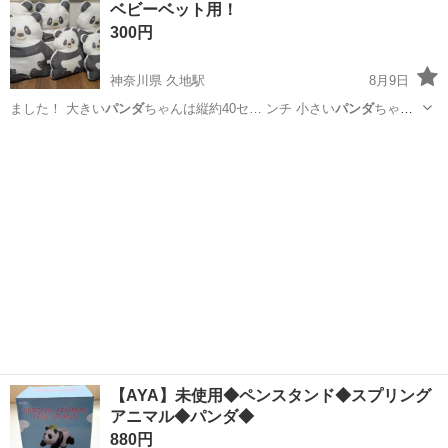
ベビーベット用！
★就業先食堂利用可！日払い制度あり！《茨城県常陸大宮市》 人気の
300円
工場のお仕事 ◇コネクタ製造工...
神奈川県 久地駅
8月9日
ました！ 大きい
パンダ
ちゃんは縦約40セ… ンチ 小さい
パンダ
ちゃん
は縦約30セ…
神奈川
川崎市
久地駅
おもちゃ
【AYA】未使用◆ペンスタンド◆スプリング
アニマル◆パンダ◆
880円