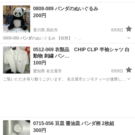
東京
八王子市
フィットネス、トレーニング
0808-089 パンダのぬいぐるみ
エキスパンダー
200円
香川県 高松市
8月8日
0808-089
パンダ
のぬいぐるみ 【状態】 ・…
香川
高松市
おもちゃ
パンダ
0512-069 衣類品 CHIP CLIP 半袖シャツ 白
動物 刺繍 パン…
100円
愛知県 名古屋市
8月8日
ご覧いただき有り難うございます。 名古屋市とジモティーが連携して
運営しています。 粗⼤ごみ等の減量を⽬的にまだ使えるものをリユー
愛知
名古屋市
服/ファッション
リユース
スしています。 ★★★★★ ご自宅にある不要品を是非ジモティースポ
ットへお持...
0715-056 豆皿 醤油皿 パンダ柄 2枚組
300円