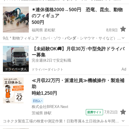
用。外箱…
兵庫
神戸市
須磨海浜公園駅
ノベルティグッズ
✴︎連休価格2000→500円 恐竜、昆虫、動物
のフィギュア
タンブラー
500円
福岡県 若松駅
8月9日
9点 * 動物フィギュア（カバ・ゾウ・
パンダ
・シマウマ・サイなど）9
点 写真に写…
福岡
北九州市
若松駅
フィギュア
【未経験OK🚚】月収30万↑中型免許ドライバ
ー募集
完全週休2日で安定転職
Ad
ドライバーダイレクト
≪月収22万円・派遣社員≫機械操作・製造補
助
時給1,250円
日払い
株式会社BREXA Next
7月21日
提携サイト
茨城県 静駅
コネクタ製造工場の検査や測定作業！日勤専属＆土日祝休み＆年間休
日128日★クリーンルーム内作業★マイカー通勤OK＆無料駐車場あり
茨城
常陸大宮市
静駅
その他