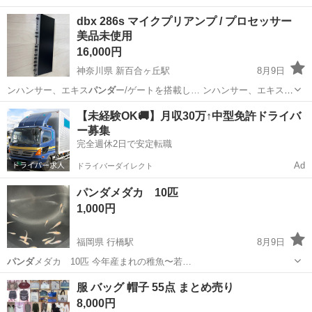
埼玉
川口市
蕨駅
その他
dbx 286s マイクプリアンプ / プロセッサー
美品未使用
16,000円
神奈川県 新百合ヶ丘駅
8月9日
ンハンサー、エキス
パンダ
ー/ゲートを搭載し… ンハンサー、エキス
パ
ンダ
ー/ゲート - 筐…
神奈川
川崎市
新百合ヶ丘駅
エフェクター、PA機器
【未経験OK🚚】月収30万↑中型免許ドライバ
ー募集
dbx
完全週休2日で安定転職
Ad
ドライバーダイレクト
パンダメダカ 10匹
1,000円
福岡県 行橋駅
8月9日
パンダ
メダカ 10匹 今年産まれの稚魚〜若…
福岡
行橋市
行橋駅
その他
パンダ
服 バッグ 帽子 55点 まとめ売り
8,000円