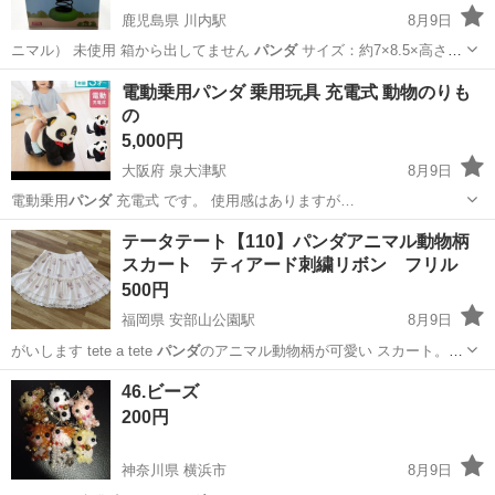
鹿児島県 川内駅
8月9日
ニマル） 未使用 箱から出してません
パンダ
サイズ：約7×8.5×高さ
12cm …
鹿児島
薩摩川内市
川内駅
家庭用品
電動乗用パンダ 乗用玩具 充電式 動物のりも
の
5,000円
大阪府 泉大津駅
8月9日
電動乗用
パンダ
充電式 です。 使用感はありますが…
大阪
泉大津市
泉大津駅
おもちゃ
テータテート【110】パンダアニマル動物柄
スカート ティアード刺繍リボン フリル
500円
福岡県 安部山公園駅
8月9日
がいします tete a tete
パンダ
のアニマル動物柄が可愛い スカート。
テ…
福岡
北九州市
安部山公園駅
キッズ用品
46.ビーズ
200円
神奈川県 横浜市
8月9日