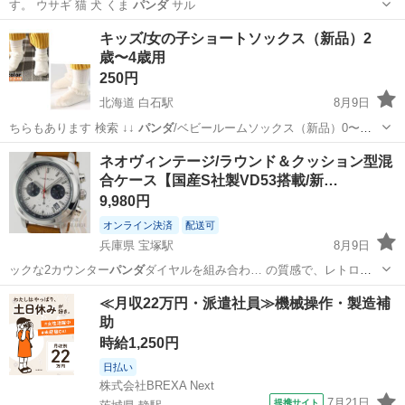
す。 ウサギ 猫 犬 くま
パンダ
サル
神奈川
横浜市
その他
パンダ
キッズ/女の子ショートソックス（新品）2
歳〜4歳用
250円
北海道 白石駅
8月9日
ちらもあります 検索 ↓↓
パンダ
/ベビールームソックス（新品）0〜
12…
北海道
札幌市
白石駅
キッズ用品
ソックス
ネオヴィンテージ/ラウンド＆クッション型混
合ケース【国産S社製VD53搭載/新…
9,980円
オンライン決済
配送可
兵庫県 宝塚駅
8月9日
ックな2カウンター
パンダ
ダイヤルを組み合わ… の質感で、レトロな
パンダ
文字盤との相性も抜… 国内未発売モデル
パンダ
カラーエディシ
兵庫
宝塚市
宝塚駅
アクセサリー
パンダ
≪月収22万円・派遣社員≫機械操作・製造補
ョン… ワイト/ブラック(
パンダ
/レッド針) バン… #クロノグラフ #
パン
助
ダ
#ミリタリーウォ…
時給1,250円
日払い
株式会社BREXA Next
7月21日
提携サイト