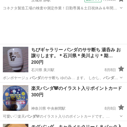
茨城県 静駅
コネクタ製造工場の検査や測定作業！日勤専属＆土日祝休み＆年間休
日128日★クリーンルーム内作業★マイカー通勤OK＆無料駐車場あり
茨城
常陸大宮市
静駅
その他
★就業先食堂利用可！日払い制度あり！《茨城県常陸大宮市》 人気の
工場のお仕事 ◇コネクタ製造工...
ちびギャラリー パンダのササ断ち 湯呑み お
譲りします。＊石川県＊美川より＊期…
200円
石川県 美川駅
8月8日
ボンボヤージュ
パンダ
のササ断ち ゆのみ… ます。 しかし、
パンダ
に
とってササを抜く… かわいい 湯のみ
パンダ
ぱんだ
石川
白山市
美川駅
食器
パンダ
楽天パンダ🐼のイラスト入りポイントカード
300円
神奈川県 中央林間駅
8月8日
可愛い♡楽天
パンダ
🐼のイラスト入りのポイントカードです。…
神奈川
大和市
中央林間駅
その他
楽天パンダ
モグパンダ キャラメルクリーム８パック入