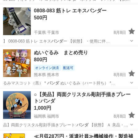
態…
愛知
名古屋市
バッグ
ポップコーン
0808-083 筋トレ エキスパンダー
500円
千葉県 千葉市
8月8日
】 0808-083 筋トレ エキス
パンダ
ー 【状態】 ・使用に伴…
千葉
千葉市
フィットネス、トレーニング
ぬいぐるみ まとめ売り
エキスパンダー
800円
オンライン決済
配送可
熊本県 熊本市
8月8日
るみマスコット（黒） *
パンダ
ぬいぐるみ（ハート持ち） *…
熊本
熊本市
おもちゃ
マスコット
○【美品】両面クリスタル彫刻手描きプレー
ト:パンダ
1,000円
福岡県 福岡市
8月8日
品】両面クリスタル彫刻手描きプレート:
パンダ
【状態】 Ａ 美品・傷
汚れ極わ…
福岡
福岡市
インテリア雑貨/小物
≪月収28万円・派遣社員≫機械操作・製造補