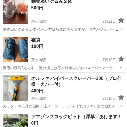
動物ぬいぐるみ２体
非対面でお渡しとなります。 ノークレーム・ノーリターンでお願いし
500円
ます。
茅ケ崎駅
7月21日
動物ぬいぐるみ２体 茶色い方は写真にありますが、お尻がジッパーで
開けられる様になっていて、中にトイレットペーパーが 入れられ、お
神奈川
茅ヶ崎市
茅ケ崎駅
その他
トイレットペーパー
寝袋
尻の穴から紙が出せる構造になっています。 当方、パソコンでの対応
100円
になりますので...
茅ケ崎駅
7月19日
夏用の寝袋2点です。 受け渡しは茅ヶ崎市みずきのスーパーマーケッ
トのマムで考えています。
神奈川
茅ヶ崎市
茅ケ崎駅
その他
オルファ ハイパースクレーパー200（プロ仕
様・カバー付）
400円
茅ケ崎駅
7月18日
カッターや工具の国内一流メーカー、OLFA（オルファ）製の強力スク
レーパー「ハイパースクレーパー 200」です。 ​DIYや各種メンテナン
神奈川
茅ヶ崎市
茅ケ崎駅
その他
アマゾンフロッグピット（浮草）あげます！
ス、床・ガラスの固着物剥がし、ステッカー剥がし、ボンドの削り取
0円
りなどに最適なプロ仕様...