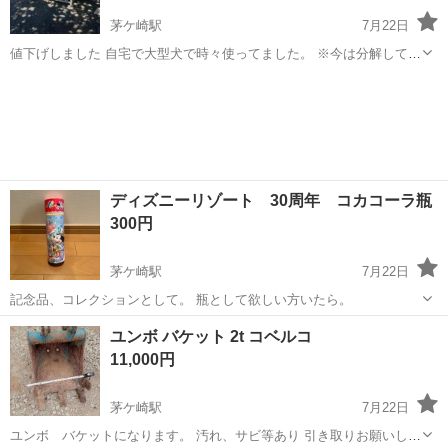
茅ケ崎駅
7月22日
値下げしました 自宅で大型犬で時々使ってました。 ※今は分解して各
パネルになってます。(組み立てはネジ締め固定で20分くらい) ガレー
神奈川
茅ヶ崎市
茅ケ崎駅
その他
大型犬
ジで使ってました。愛犬が虹の橋へ行ってしまった為に使わなくなり
ました。 大きさ、 高さ11...
ディズニーリゾート 30周年 コカコーラ瓶
300円
茅ケ崎駅
7月22日
記念品、コレクションとして。 瓶として欲しい方いたら。
神奈川
茅ヶ崎市
茅ケ崎駅
その他
コカコーラ
ユンボ バケット 2t コベルコ
11,000円
茅ケ崎駅
7月22日
ユンボ バケットになります。 汚れ、サビ等あり 引き取りお願いしま