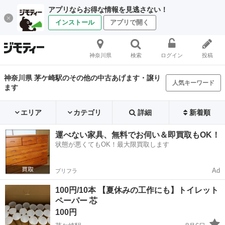
アプリならお得な情報を見逃さない！
インストール
アプリで開く
神奈川県
検索
ログイン
投稿
神奈川県 茅ケ崎駅のその他の中古あげます・譲り
人気キーワード
ます
エリア
カテゴリ
詳細
新着順
運べない家具、無料でお伺い＆即買取もOK！
状態が悪くてもOK！最大限買取します
Ad
プリフラ
100円/10本 【夏休みの工作にも】トイレット
ペーパー 芯
100円