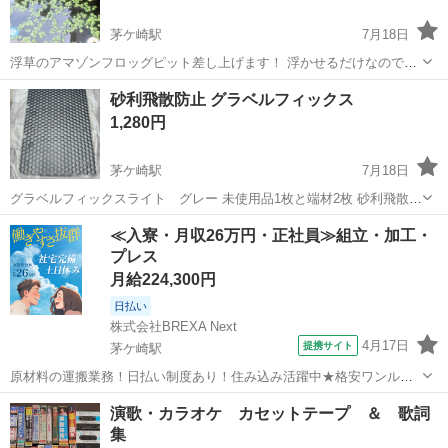
茅ケ崎駅
7月18日
浮草のアマゾンフロッグピット差し上げます！ 浮かせるだけなので、
ビオトープにも水槽にもおすすめです。 サイズや葉数はランダムにな
神奈川
茅ヶ崎市
茅ケ崎駅
その他
浮草
砂利飛散防止 グラベルフィックス
りますが、たくさんありますので1株を1として、10でも20でもお好き
1,280円
な数仰ってください。 ミナ...
茅ケ崎駅
7月18日
グラベルフィックスライト グレー 未使用品1枚と端材2枚 砂利飛散防
止 グラベルフィックスライト グレー 地面に置いて、砂利を入れて使
神奈川
茅ヶ崎市
茅ケ崎駅
その他
≪入寮・月収26万円・正社員≫組立・加工・
います。防草シート付き 砂利の固定ができます。砂利が動かないの
プレス
で、砂利敷きの上を自転車...
月給224,300円
日払い
株式会社BREXA Next
4月17日
提携サイト
茅ケ崎駅
原材料の運搬業務！日払い制度あり！住み込み活躍中★格安ワンルー
ム寮完備！寮費7割会社負担！赴任旅費支給あり！土日祝休み＆年間休
神奈川
茅ヶ崎市
茅ケ崎駅
その他
演歌・カラオケ カセットテープ ＆ 歌詞
日124日★食堂利用OK！幅広い年齢の男性活躍中！《神奈川県茅ケ崎
集
市》 人気の工場のお仕事 ◇化...