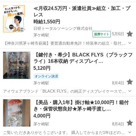
ます。 ​【商品のポイント】 ​サイズ： 額縁外寸 約37.5cm × 29.5cm。
神奈川
茅ヶ崎市
茅ケ崎駅
その他
クジラ
≪月収24.5万円・派遣社員≫組立・加工・プ
リビングの壁や玄関、棚の上など、場所を選ばず飾りやすい手頃なサ
レス
イズ感で...
時給1,550円
日研トータルソーシング株式会社
5月6日
提携サイト
茅ケ崎駅
【神奈川県茅ヶ崎市萩園】要普通自動車免許！特装車の組立・取付
《お仕事No.5A103-JS》 お仕事について 特装車（福祉車両）の組立、
神奈川
茅ヶ崎市
茅ケ崎駅
その他
【鍵付き・希少】BLACK FLYS（ブラックフ
一般車種への昇降機やスロープなどの取り付けを行います。主な車種
ライ）16本収納 ディスプレイ…
はミニバン・ワゴンになり...
5,120円
オンライン決済
茅ケ崎駅
8月4日
アイウェアブランド「BLACK FLYS」の純正ディスプレイケースで
す。 専用の鍵が付属しますので、大切なコレクションを安全に保管・
神奈川
茅ヶ崎市
茅ケ崎駅
その他
ディスプレイ
​【美品・購入1年】掛け軸★10,000円！箱付
展示することができます。 ​収納数： 16本 ​付属品： 専用の鍵 ​仕様：
き・保管状態良好★茅ヶ崎手渡し…
前面扉...
4,000円
茅ケ崎駅
8月4日
ご覧いただきありがとうございます。 購入してからまだ1年ほどの、