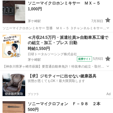
神奈川
茅ヶ崎市
茅ケ崎駅
その他
ソニー
ソニーマイクロホンミキサー ＭＸ－５
なる事が予想されます。ご了承下さい。
1,000円
茅ケ崎駅
7月30日
ソニーマイクロホンミキサー 型番 ＭＸ－５ ３チャンネルミキサー
電源不要 小型軽量 大きさ：幅２２９ｍｍ、高さ５４ｍｍ、奥行き１３
神奈川
茅ヶ崎市
茅ケ崎駅
その他
ミキサー
≪月収24.5万円・派遣社員≫自動車系工場で
２ｍｍ 重さ：５５０ｇ 取扱説明書付き 当方、パソコンでの対応にな
の組立・加工・プレス 日勤
り...
時給1,550円
日研トータルソーシング株式会社
5月6日
提携サイト
茅ケ崎駅
【神奈川県茅ヶ崎市萩園】要普通自動車免許！特装車の組立・取付
《お仕事No.5A103-JS》 お仕事について 特装車（福祉車両）の組立、
神奈川
茅ヶ崎市
茅ケ崎駅
その他
【求】ジモティーに出せない健康器具
一般車種への昇降機やスロープなどの取り付けを行います。主な車種
状態が悪くてもOK！最大限買取します
はミニバン・ワゴンになり...
Ad
プリフラ
ソニーマイクロフォン Ｆ－９８ ２本
500円