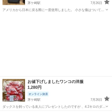
茅ケ崎駅
7月26日
アメリカから日本に戻る際に一度使用しました。 小さな傷はついてし
まいましたが、大きなダメージ等はございません。 大きさは受託手荷
神奈川
茅ヶ崎市
茅ケ崎駅
その他
物最大になります。 拡張可 ダークブルーのポリカーボネート製、360
度回転式キャスター付きの大型...
お値下げしましたワンコの洋服
1,280円
オンライン決済
茅ケ崎駅
7月26日
ダックスを飼っている友人にプレゼントしたのですが 、4.2キロのダッ
クスには小さかったようです。おそらくチワワなどの犬種用かと思い