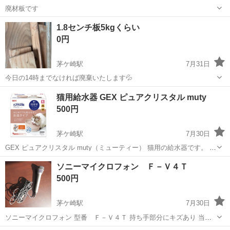
廃材板です
神奈川
茅ヶ崎市
茅ケ崎駅
その他
1.8センチ板5kgくらい
0円
茅ケ崎駅
7月31日
今日の14時までなければ廃棄いたします💦
神奈川
茅ヶ崎市
茅ケ崎駅
その他
猫用給水器 GEX ピュアクリスタル muty
500円
茅ケ崎駅
7月30日
GEX ピュアクリスタル muty（ミューティー） 猫用の給水器です。 使
用していた中古品になりますので、細かな傷や使用感が気にならない
神奈川
茅ヶ崎市
茅ケ崎駅
その他
ソニーマイクロフォン Ｆ－Ｖ４Ｔ
方のみお願いいたします。 【付属品】 ・本体のみ ※フィルターは付
500円
属しません。 箱...
茅ケ崎駅
7月30日
ソニーマイクロフォン 型番 Ｆ－Ｖ４Ｔ 持ち手部分にキズあり 当
方、パソコンでの対応になりますので、お問合せのメール返信が遅く