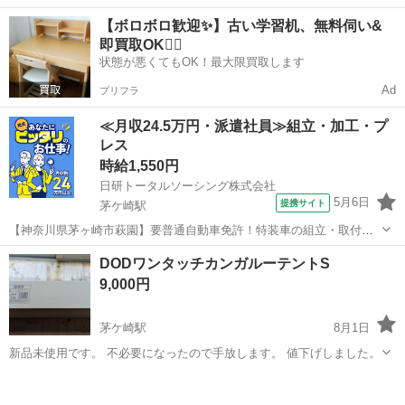
ですが、数年保管していたため、傘を広げる際のロック部分（カチッ
神奈川
茅ヶ崎市
茅ケ崎駅
その他
【ボロボロ歓迎✨】古い学習机、無料伺い&
と固定する箇所）が少し硬く感じられます。 ​あくまで中古品であるこ
即買取OK🙆‍♀️
とをご理解いただける方、本日中にお...
状態が悪くてもOK！最大限買取します
Ad
プリフラ
≪月収24.5万円・派遣社員≫組立・加工・プ
レス
時給1,550円
日研トータルソーシング株式会社
5月6日
提携サイト
茅ケ崎駅
【神奈川県茅ヶ崎市萩園】要普通自動車免許！特装車の組立・取付
《お仕事No.5A103-JS》 お仕事について 特装車（福祉車両）の組立、
神奈川
茅ヶ崎市
茅ケ崎駅
その他
DODワンタッチカンガルーテントS
一般車種への昇降機やスロープなどの取り付けを行います。主な車種
9,000円
はミニバン・ワゴンになり...
茅ケ崎駅
8月1日
新品未使用です。 不必要になったので手放します。 値下げしました。
神奈川
茅ヶ崎市
茅ケ崎駅
その他
DOD