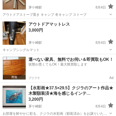
茅ケ崎駅
8月4日
アウトドアストーブ置き キャンプ 冬キャンプ ストーブ
神奈川
茅ヶ崎市
茅ケ崎駅
その他
アウトドア
アウトドアマットレス
3,000円
茅ケ崎駅
8月4日
キャンプシングルマット
神奈川
茅ヶ崎市
茅ケ崎駅
その他
アウトドア
運べない家具、無料でお伺い＆即買取もOK！
状態が悪くてもOK！最大限買取します
Ad
プリフラ
【水彩画★37.5×29.5】クジラのアート作品★
木製額装済★海を感じるインテ…
3,200円
茅ケ崎駅
8月4日
お部屋を鮮やかに彩る、クジラの水彩画（額装済み）をお譲りいたし