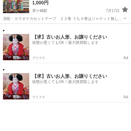
1,000円
茅ケ崎駅
7月17日
演歌・カラオケカセットテープ ２２巻 うち４巻はジャケット無し
（カセットケースは有り） 歌詞集 ２２冊 うち灯歌集 １４冊 詳し
神奈川
茅ヶ崎市
茅ケ崎駅
その他
演歌
くは写真をご覧ください 当方、パソコンでの対応になりますので、お
問合せのメ...
【求】古いお人形、お譲りください
状態が悪くてもOK！最大限買取します
Ad
プリフラ
【求】古いお人形、お譲りください
状態が悪くてもOK！最大限買取します
Ad
プリフラ