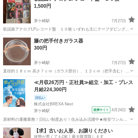
1,500円
茅ケ崎駅
7月27日
歌謡曲アナログLPレコード盤 １０枚 いずれも主にテープダビングで
聞いておりましたので、美品かと思います。 ①大正琴 演歌大作戦
神奈川
茅ヶ崎市
茅ケ崎駅
その他
演歌
籐の把手付きガラス器
（CBS/SONY) 女のブルース 恋ひとすじ 夢は夜ひらく 愛の
300円
旅路を...
茅ケ崎駅
7月27日
直径約１８ｃｍ 高さ７ｃｍ（ガラス部分）、１２ｃｍ（把手含む） 未
使用美品 当方、パソコンでの対応になりますので、お問合せのメール
神奈川
茅ヶ崎市
茅ケ崎駅
その他
ガラス
≪月収26万円・正社員≫組立・加工・プレス
返信が遅くなる事が予想されます。ご了承下さい。
月給224,300円
日払い
株式会社BREXA Next
4月24日
提携サイト
茅ケ崎駅
原材料の運搬業務！日払い制度あり！住み込み活躍中★格安ワンルー
ム寮完備！寮費7割会社負担！赴任旅費支給あり！土日祝休み＆年間休
神奈川
茅ヶ崎市
茅ケ崎駅
その他
【求】古いお人形、お譲りください
日124日★食堂利用OK！幅広い年齢の男性活躍中！《神奈川県茅ケ崎
状態が悪くてもOK！最大限買取します
市》 人気の工場のお仕事 ◇化...