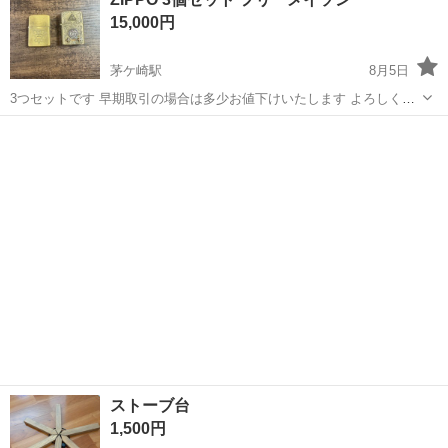
ネル グッチ トリバーチ Dior ダンヒル
15,000円
茅ケ崎駅
8月5日
3つセットです 早期取引の場合は多少お値下けいたします よろしくお
願いいたします
神奈川
茅ヶ崎市
茅ケ崎駅
その他
ストーブ台
1,500円