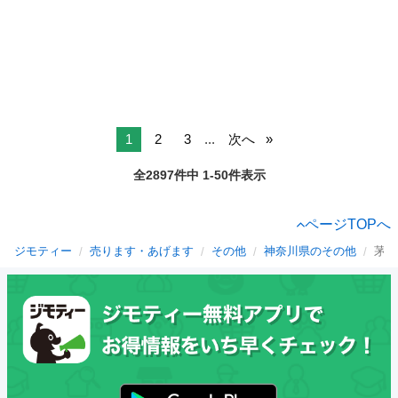
1
2
3
...
次へ
全2897件中 1-50件表示
ページTOPへ
ジモティー
売ります・あげます
その他
神奈川県のその他
茅ケ