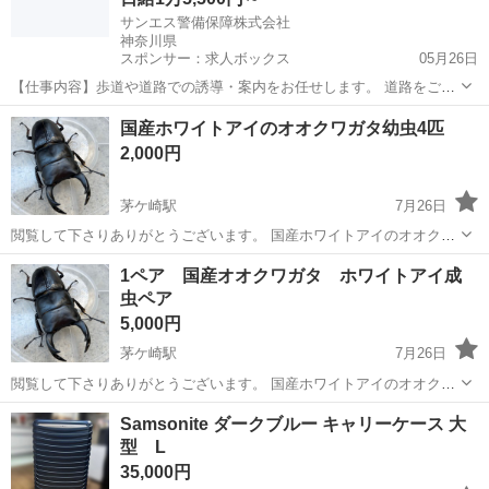
サンエス警備保障株式会社
神奈川県
スポンサー：求人ボックス
05月26日
【仕事内容】歩道や道路での誘導・案内をお任せします。 道路をご利
用される車両や歩行者の方が安全に安心して通行するために適切に誘
アルバイト・パート
国産ホワイトアイのオオクワガタ幼虫4匹
導してください。 勤務地へは直行直帰OKです! <未経験でも安心!!> 丁
2,000円
寧な研修20hで基本的な知識を...
茅ケ崎駅
7月26日
閲覧して下さりありがとうございます。 国産ホワイトアイのオオクワ
ガタ幼虫4匹になります。 孵化は2026年6月ごろ 初令から2令 累代C B
神奈川
茅ヶ崎市
茅ケ崎駅
その他
1ペア 国産オオクワガタ ホワイトアイ成
Ｆ3 親種69✖︎44 直接の取引限定で現金手渡しでお願いします。 取引場
虫ペア
所は自...
5,000円
茅ケ崎駅
7月26日
閲覧して下さりありがとうございます。 国産ホワイトアイのオオクワ
ガタ成虫ペアになります。 羽化は2025年6月ごろ サイズ♂69㍉使用済
神奈川
茅ヶ崎市
茅ケ崎駅
その他
ホワイトアイ
Samsonite ダークブルー キャリーケース 大
み、♀42㍉（69㍉とペアリング済み、未使用） 累代C BＦ2 後食済に
型 L
なります。 親...
35,000円