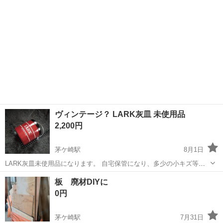
ヴィンテージ？ LARK灰皿 未使用品
2,200円
茅ケ崎駅
8月1日
LARK灰皿未使用品になります。 自宅保管になり、多少の小キズ等ご
さますのでご了承下さいませ。。 裏底小キズ等あり、 よろしくお願い
神奈川
茅ヶ崎市
茅ケ崎駅
その他
灰皿
板 廃材DIYに
します。
0円
茅ケ崎駅
7月31日