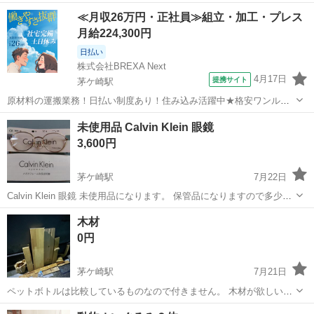
す、 2t コベルコ よろしくお願いします。
神奈川
茅ヶ崎市
茅ケ崎駅
その他
コベルコ
≪月収26万円・正社員≫組立・加工・プレス
月給224,300円
日払い
株式会社BREXA Next
4月17日
提携サイト
茅ケ崎駅
原材料の運搬業務！日払い制度あり！住み込み活躍中★格安ワンルー
ム寮完備！寮費7割会社負担！赴任旅費支給あり！土日祝休み＆年間休
神奈川
茅ヶ崎市
茅ケ崎駅
その他
未使用品 Calvin Klein 眼鏡
日124日★食堂利用OK！幅広い年齢の男性活躍中！《神奈川県茅ケ崎
3,600円
市》 人気の工場のお仕事 ◇化...
茅ケ崎駅
7月22日
Calvin Klein 眼鏡 未使用品になります。 保管品になりますので多少の
小キズ等あるかも知れませんのでご了承下さいませ。 フレーム シャン
神奈川
茅ヶ崎市
茅ケ崎駅
その他
フレーム
木材
パンゴールド よろしくお願いします。
0円
茅ケ崎駅
7月21日
ペットボトルは比較しているものなので付きません。 木材が欲しい方
がいらっしゃいましたら無料で差し上げます。DIYやバーベキューなど
神奈川
茅ヶ崎市
茅ケ崎駅
その他