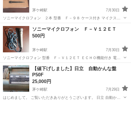
茅ケ崎駅
7月30日
ソニーマイクロフォン ２本 型番 Ｆ－９８ ケース付き マイクスタ
ンド付き 取扱説明書付き 長期保管品であることをご理解の上、お取引
神奈川
茅ヶ崎市
茅ケ崎駅
その他
ソニー
ソニーマイクロフォン Ｆ－Ｖ１２ＥＴ
ください。 当方、パソコンでの対応になりますので、お問合せのメー
500円
ル返信が...
茅ケ崎駅
7月30日
ソニーマイクロフォン 型番 Ｆ－Ｖ１２ＥＴ ＥＣＨＯ機能付き 電池
ケース（００６Ｐ）の電池抑えバネ部分に錆あり 当方、パソコンでの
神奈川
茅ヶ崎市
茅ケ崎駅
その他
ソニー
【値下げしました】日立 自動かんな盤
対応になりますので、お問合せのメール返信が遅くなる事が予想され
P50F
ます。ご了承下さい。
25,000円
茅ケ崎駅
7月29日
はじめまして。 ご覧いただきありがとうございます。 日立 自動かん
な盤 P 50F の出品です。 知り合い大工から譲り受けたものです。 家
神奈川
茅ヶ崎市
茅ケ崎駅
その他
かんな
にあっても不要のため、出品いたします。 素人目ではございますが、
電源コードを差...