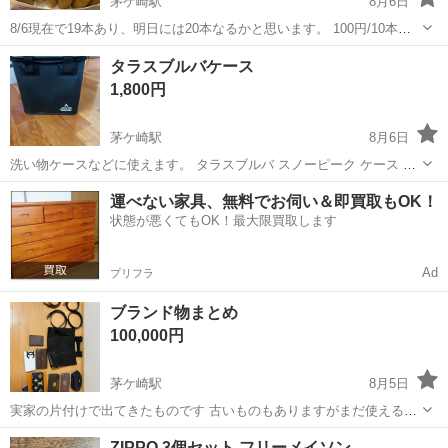
茅ケ崎駅
8月6日
8/6現在で19本あり、明日には20本なるかと思います。 100円/10本
200円/20本 場所:茅ヶ崎駅付近、そよら、イオン茅ヶ崎中央、エイビィ
神奈川
茅ヶ崎市
茅ケ崎駅
その他
トイレットペーパー
タラスブルバケース
または自宅付近(浜之郷あたり)に取りに来ていただく 日時: 8/7 ...
1,800円
茅ケ崎駅
8月6日
洗い物ケースなどに使えます。 タラスブルバ スノーピーク ケース ギ
アケース
神奈川
茅ヶ崎市
茅ケ崎駅
その他
タラスブルバ
運べない家具、無料でお伺い＆即買取もOK！
状態が悪くてもOK！最大限買取します
Ad
プリフラ
ブランド物まとめ
100,000円
茅ケ崎駅
8月5日
実家の片付けで出てきたものです 古いものもありますがまだ使えるも
のが大半です 早期取引の方は多少お値下けいたします ヴィトン シャ
神奈川
茅ヶ崎市
茅ケ崎駅
その他
ZIPPO 3個セット フリーメイソン