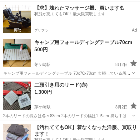
非常に状態の良い掛け軸をお譲りいたします。 ​大切に保管していたた
神奈川
茅ヶ崎市
茅ケ崎駅
その他
掛け軸
【求】壊れたマッサージ機、買います💪
め、シミや汚れ、破れなどもなく、新品に近い大変綺麗な状態です。 ​
状態が悪くてもOK！最大限買取します
【商品のポイント】 ...
Ad
プリフラ
キャンプ用フォールディングテーブル70cm
500円
茅ケ崎駅
8月2日
キャンプ用フォールディングテーブル 70x70x70cm 欠損している所は
無く、使用上の問題は無いです。 袋は劣化して問題有りです。
神奈川
茅ヶ崎市
茅ケ崎駅
その他
二頭引き用のリード(赤)
1,300円
茅ケ崎駅
8月2日
2本のリードの長さは各々83cm 2本のリードの幅は1.５cm 持ち手は仕
上がりが輪になっていて円周約32cm 未使用品です。 受け渡しは、松
神奈川
茅ヶ崎市
茅ケ崎駅
その他
【汚れててもOK】着なくなった洋服、買取り
林通りのセブン-イレブンまで取りに来ていただけると助かります。
ます！
状態が悪くてもOK！最大限買取します