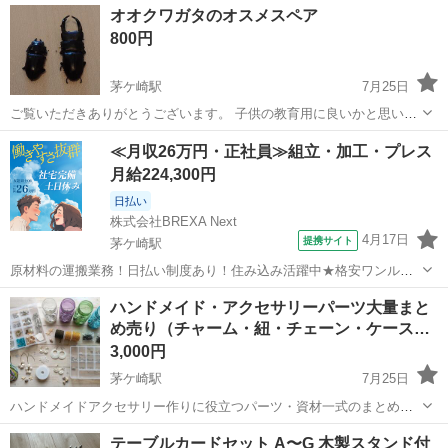
神奈川
茅ヶ崎市
茅ケ崎駅
その他
ワンコ
オオクワガタのオスメスペア
ます。試着のみのほぼ新品です。
800円
茅ケ崎駅
7月25日
ご覧いただきありがとうございます。 子供の教育用に良いかと思い育
てているオオクワガタが増えましたのでお譲りします。 大きさはオス
神奈川
茅ヶ崎市
茅ケ崎駅
その他
オオクワガタ
≪月収26万円・正社員≫組立・加工・プレス
が65ミリくらいです。 お子さんにいかがでしょうか？ お渡しの際はカ
月給224,300円
ゴを持ってきて頂きますようお...
日払い
株式会社BREXA Next
4月17日
提携サイト
茅ケ崎駅
原材料の運搬業務！日払い制度あり！住み込み活躍中★格安ワンルー
ム寮完備！寮費7割会社負担！赴任旅費支給あり！土日祝休み＆年間休
神奈川
茅ヶ崎市
茅ケ崎駅
その他
ハンドメイド・アクセサリーパーツ大量まと
日124日★食堂利用OK！幅広い年齢の男性活躍中！《神奈川県茅ケ崎
め売り（チャーム・紐・チェーン・ケース…
市》 人気の工場のお仕事 ◇化...
3,000円
茅ケ崎駅
7月25日
ハンドメイドアクセサリー作りに役立つパーツ・資材一式のまとめ売
りセットです。 趣味で集めていましたが、整理のためまとめてお譲り
神奈川
茅ヶ崎市
茅ケ崎駅
その他
テーブルカードセット A〜G 木製スタンド付
いたします。 ​これからハンドメイドを始めたい方、ワークショップや