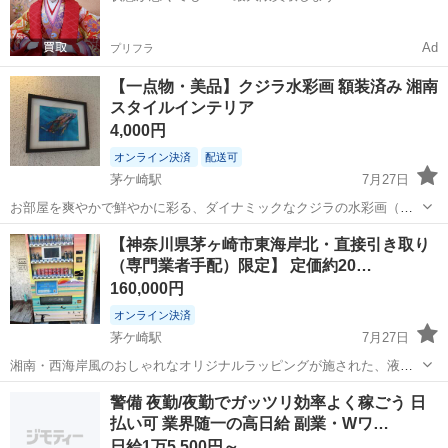
Ad
プリフラ
【一点物・美品】クジラ水彩画 額装済み 湘南
スタイルインテリア
4,000円
オンライン決済
配送可
茅ケ崎駅
7月27日
お部屋を爽やかで鮮やかに彩る、ダイナミックなクジラの水彩画（額
装済み）をお譲りいたします。 ​海の深みを感じさせるグラデーション
神奈川
茅ヶ崎市
茅ケ崎駅
その他
​【神奈川県茅ヶ崎市東海岸北・直接引き取り
ブルーと、クジラの体に映り込む光や複雑な色彩が非常に美しく、水
（専門業者手配）限定】 定価約20…
彩ならではの透明感と温かみがある...
160,000円
オンライン決済
茅ケ崎駅
7月27日
湘南・西海岸風のおしゃれなオリジナルラッピングが施された、液晶
モニター付きの自動販売機（ボードステーション）です。 ​店舗の前や
神奈川
茅ヶ崎市
茅ケ崎駅
その他
自動販売機
警備 夜勤/夜勤でガッツリ効率よく稼ごう 日
イベントスペースなどのアイキャッチに抜群の効果を発揮します。中
払い可 業界随一の高日給 副業・Wワ…
央の液晶モニターには、お店のPR...
日給1万5,500円～