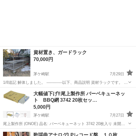
資材置き、ガードラック
70,000円
茅ケ崎駅
7月29日
1/8追記 解体しました。 -------------以下、商品説明 資材ラックです。 ハ
マネツさんのガードラックっぽいですが、詳細なメーカーは不明で
神奈川
茅ヶ崎市
茅ケ崎駅
その他
資材
大幅値下げ‼️尾上製作所 バーベキューネッ
す。 メッシュ部分はオプションとなります。 木材などを保管してい
ト BBQ網 3742 20枚セッ…
ま...
5,000円
茅ケ崎駅
7月27日
尾上製作所 (ONOE) 品名: バーベキューネット 3742 20枚入り 未開封
未使用品
神奈川
茅ヶ崎市
茅ケ崎駅
その他
バーベキュー
歌謡曲アナログLPレコード盤 １０枚