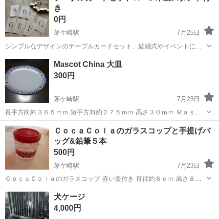
き
DIYを楽しみたい方におすすめで...
0円
茅ケ崎駅
7月25日
シンプルなデザインのテーブルカードセット、結婚式やイベントに最
適。 - セット内容: テーブルカード（A〜G） - 素材: 厚紙 - デザイン:
神奈川
茅ヶ崎市
茅ケ崎駅
その他
木製
Mascot China 大皿
シンプルなフォント - 付属品: 木製スタンド付き サイズ：約高さ1...
300円
茅ケ崎駅
7月23日
長手方向約３６５ｍｍ 短手方向約２７５ｍｍ 高さ３０ｍｍ Ｍａｓｃ
ｏｔ Ｃｈｉｎａ 未使用美品 当方、パソコンでの対応になりますの
神奈川
茅ヶ崎市
茅ケ崎駅
その他
大皿
ＣｏｃａＣｏｌａのガラスコップと手提げバ
で、お問合せのメール返信が遅くなる事が予想されます。ご了承下さ
ッグ&鉛筆５本
い。
500円
茅ケ崎駅
7月23日
ＣｏｃａＣｏｌａのガラスコップ 赤い蓋付き 直径約８ｃｍ 高さ８．
５ｃｍ（蓋付き） ８．０ｃｍ（蓋無し） 未使用 手提げバッグ 未
神奈川
茅ヶ崎市
茅ケ崎駅
その他
ガラス
犬ケージ
使用 黒 横約３０ｃｍ 縦約２０ｃｍ 幅約８ｃｍ 写真で判...
4,000円