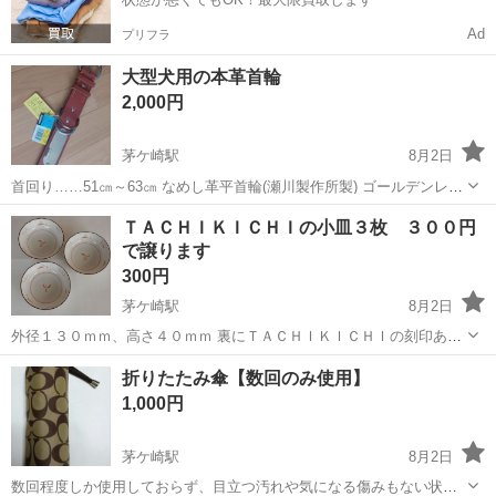
Ad
プリフラ
大型犬用の本革首輪
2,000円
茅ケ崎駅
8月2日
首回り……51㎝～63㎝ なめし革平首輪(瀬川製作所製) ゴールデンレト
リバー用に購入しましたが、大き過ぎで使えず未使用です。 受け渡し
神奈川
茅ヶ崎市
茅ケ崎駅
その他
ＴＡＣＨＩＫＩＣＨＩの小皿３枚 ３００円
は、松林通りのセブン-イレブンまで取りに来てくださると有り難いで
で譲ります
す。
300円
茅ケ崎駅
8月2日
外径１３０ｍｍ、高さ４０ｍｍ 裏にＴＡＣＨＩＫＩＣＨＩの刻印あり
未使用、美品 ３００円で譲ります。他に出品している器類と同時取引
神奈川
茅ヶ崎市
茅ケ崎駅
その他
小皿
折りたたみ傘【数回のみ使用】
も可能 です。 当方、パソコンでの対応になりますので、お問合せのメ
1,000円
ール返信が遅く...
茅ケ崎駅
8月2日
数回程度しか使用しておらず、目立つ汚れや気になる傷みもない状態