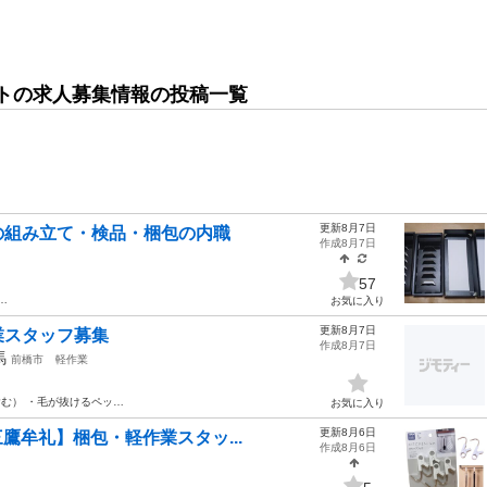
トの求人募集情報の投稿一覧
更新8月7日
の組み立て・検品・梱包の内職
作成8月7日
57
…
お気に入り
更新8月7日
業スタッフ募集
作成8月7日
馬
前橋市
軽作業
む） ・毛が抜けるペッ…
お気に入り
更新8月6日
鷹牟礼】梱包・軽作業スタッ...
作成8月6日