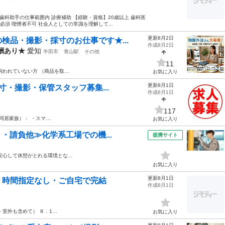
 歯科助手の仕事範囲内 診療補助 【経験・資格】20歳以上 歯科医
必須 喫煙者不可 社会人としての常識を理解して...
更新8月2日
検品・撮影・採寸のお仕事です★...
作成8月2日
酬あり★
愛知
半田市
青山駅
その他
11
飼われていない方 （商品を取…
お気に入り
更新8月1日
寸・撮影・保管スタッフ募集...
作成8月1日
117
同居家族）： ・スマ…
お気に入り
・請負他≫化学系工場での機...
提携サイト
安心して休憩がとれる環境とな…
お気に入り
更新8月1日
・時間指定なし・ご自宅で完結
作成8月1日
・室外も含めて） ８．1…
お気に入り