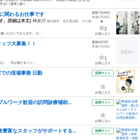
当> <最寄り駅>...
更新7月28日
生に関わるお仕事です
作成7月28日
ます。詳細は本文)
神奈川
横須賀市
北久里浜駅
その他
2
遠慮いただいております。 ◎…
お気に入り
更新8月3日
タッフ大募集！！
作成7月26日
1
む） ・毛が抜けるペッ…
お気に入り
庫での現場事務 日勤
提携サイト
お気に入り
ブルワーク歓迎の訪問診療補助...
提携サイト
お気に入り
豊富なスタッフがサポートする...
提携サイト