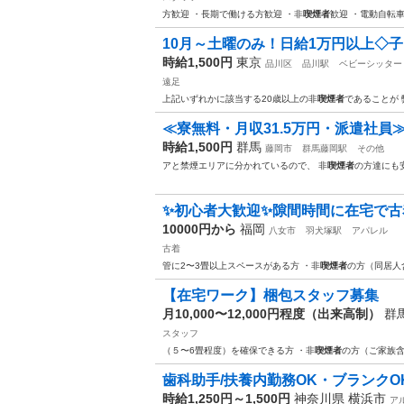
方歓迎 ・長期で働ける方歓迎 ・非
喫煙者
歓迎 ・電動自転
10月～土曜のみ！日給1万円以上◇子
時給1,500円
東京
品川区
品川駅
ベビーシッター
遠足
上記いずれかに該当する20歳以上の非
喫煙者
であることが
≪寮無料・月収31.5万円・派遣社員≫
時給1,500円
群馬
藤岡市
群馬藤岡駅
その他
アと禁煙エリアに分かれているので、 非
喫煙者
の方達にも
✨初心者大歓迎✨隙間時間に在宅で古着
10000円から
福岡
八女市
羽犬塚駅
アパレル
古着
管に2〜3畳以上スペースがある方 ・非
喫煙者
の方（同居人
【在宅ワーク】梱包スタッフ募集
月10,000〜12,000円程度（出来高制）
群
スタッフ
（５〜6畳程度）を確保できる方 ・非
喫煙者
の方（ご家族含
歯科助手/扶養内勤務OK・ブランクO
時給1,250円～1,500円
神奈川県 横浜市
ア