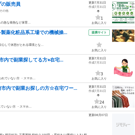
更新7月31日
プの販売員
作成7月31日
その他
1
んの急な発熱など保育…
お気に入り
製薬化粧品系工場での機械操...
提携サイト
安心して休憩がとれる環境とな…
お気に入り
更新7月31日
内で副業探してる方⭐︎在宅...
作成7月31日
3
われていない方 ・スマホ…
お気に入り
更新7月31日
市内で副業お探しの方☆在宅ワー...
作成7月31日
24
ていない方 ・スマホ…
お気に入り
更新08月07日
> 想定給与: 正看護師 時給:2,100円 ・昇給あり(業績による) 想