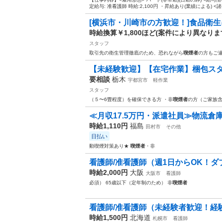
定給与: 准看護師 時給:2,100円 ・昇給あり(業績による) <諸手
[横浜市・川崎市の方歓迎！]食品衛
時給換算￥1,800ほど(案件により異なり
スタッフ
取引先の衛生管理徹底のため、恐れながら
喫煙者
の方もご
【未経験歓迎】【在宅作業】梱包ス
要相談
栃木
宇都宮市
軽作業
スタッフ
（５〜6畳程度）を確保できる方 ・非
喫煙者
の方（ご家族含
≪月収17.5万円・派遣社員≫物流倉
時給1,110円
福島
田村市
その他
日払い
動喫煙対策あり★
喫煙者
・非
看護師/准看護師（週1日からOK！ダ
時給2,000円
大阪
大阪市
看護師
必須） 65歳以下（定年制のため） 非
喫煙者
看護師/准看護師（未経験者歓迎！経験
時給1,500円
北海道
札幌市
看護師