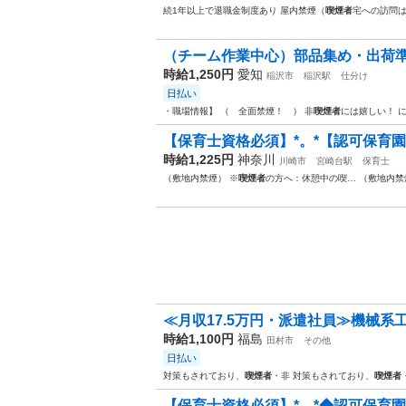
続1年以上で退職金制度あり 屋内禁煙（
喫煙者
宅への訪問は
（チーム作業中心）部品集め・出荷準
時給1,250円
愛知
稲沢市
稲沢駅
仕分け
日払い
・職場情報】 （ 全面禁煙！ ） 非
喫煙者
には嬉しい！ 
【保育士資格必須】*。*【認可保育園
時給1,225円
神奈川
川崎市
宮崎台駅
保育士
（敷地内禁煙） ※
喫煙者
の方へ：休憩中の喫… （敷地内禁
≪月収17.5万円・派遣社員≫機械系
時給1,100円
福島
田村市
その他
日払い
対策もされており、
喫煙者
・非 対策もされており、
喫煙者
【保育士資格必須】*。*◆認可保育園