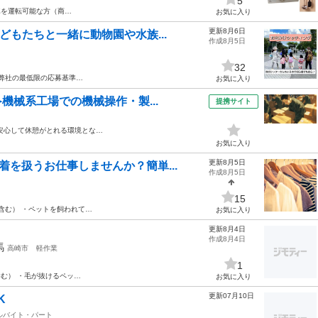
5
車を運転可能な方（商…
お気に入り
更新8月6日
どもたちと一緒に動物園や水族...
作成8月5日
32
 弊社の最低限の応募基準…
お気に入り
機械系工場での機械操作・製...
提携サイト
安心して休憩がとれる環境とな…
お気に入り
更新8月5日
を扱うお仕事しませんか？簡単...
作成8月5日
15
含む） ・ペットを飼われて…
お気に入り
更新8月4日
作成8月4日
馬
高崎市
軽作業
1
む） ・毛が抜けるペッ…
お気に入り
更新07月10日
K
ルバイト・パート