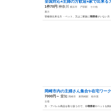
全国対応⭐︎主婦の方歓迎⭐︎家で出来る
1件70円
神奈川
横浜市
戸部駅
その他
裏方
管確保出来る方 ・ペット、又はご家族に
喫煙者
がいない方
岡崎市内の主婦さん集合✨在宅ワー
7000円～
愛知
岡崎市
東岡崎駅
軽作業
古着
方 ・アパレル商品を取り扱うので、非
喫煙者
やペットを飼