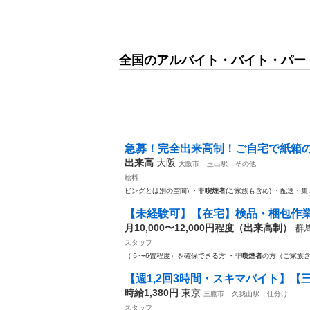
全国のアルバイト・バイト・パー
急募！完全出来高制！ご自宅で紙箱
出来高
大阪
大阪市
玉出駅
その他
給料
ビングとは別の空間) ・非
喫煙者
(ご家族も含め) ・配送・集
【未経験可】【在宅】検品・梱包作
月10,000〜12,000円程度（出来高制）
群
スタッフ
（５〜6畳程度）を確保できる方 ・非
喫煙者
の方（ご家族含
【週1,2回3時間・スキマバイト】【三
時給1,380円
東京
三鷹市
久我山駅
仕分け
スタッフ