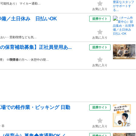
可能性あり） マイカー通勤…
お気に入り
備／土日休み 日払いOK
提携サイト
におい・受動喫煙なども気…
お気に入り
の保育補助募集】正社員登用あ...
提携サイト
煙） ※
喫煙者
の方へ：休憩中の喫…
お気に入り
工場での軽作業・ピッキング 日勤
提携サイト
・非
お気に入り
（保育士）募集◆車通勤OK／...
提携サイト