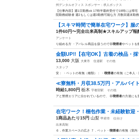
州デンタルオフィス
スポンサー：求人ボックス
【仕事内容】週1日勤務ok 17時半最終受付で18時には帰宅
院勤務経験者 週2もしくは週3勤務可能な方 月数回週末勤務
【スキマ時間で簡単在宅ワーク】服の
1件60円〜完全出来高制★スキルアップ報
アンケート
り組める方 ・アパレル商品を扱うので非
喫煙者
やペットを
金額UP!!【在宅OK】古着の検品・採
13,000
大阪
大東市
住道駅
その他
スタッフ
安： ・ペットの有無（種類）： ・
喫煙者
の有無（ご本人・
≪寮無料・月収38.5万円・アルバイト
時給1,800円
栃木
宇都宮駅
その他
アと禁煙エリアに分かれているので、 非
喫煙者
の方達にも
在宅ワーク！梱包作業・未経験歓迎
1商品あたり15円
山梨
甲府市
仕分け
出来高制
６．作業スペースの広さ ７．ペット・
喫煙者
の有無（室内