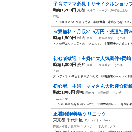
子育てママ必見！リサイクルショッ
時給1,200円
京都
八幡市
ケーブル八幡宮山上駅
時給
〜16:00 優遇/MT免許保持者、非
喫煙者
、家庭持ち(お子さ
≪寮無料・月収31.5万円・派遣社員≫
時給1,500円
群馬
藤岡市
群馬藤岡駅
その他
アと禁煙エリアに分かれているので、 非
喫煙者
の方達にも
初心者歓迎！主婦に大人気案件⭐︎岡崎市
時給1,000円
愛知
岡崎市
東岡崎駅
その他
古着
方 ・アパレル商品を取り扱うので、非
喫煙者
やペットを飼
初心者、主婦、ママさん大歓迎☆岡崎
時給1000円
愛知
岡崎市
東岡崎駅
その他
マニュアル
・アパレル商品を取り扱うので、非
喫煙者
やペットを飼われ
正看護師/美容クリニック
東京都 千代田区
アルバイト・パート
御茶ノ水みき皮膚科
スポンサー：求人ボックス
【仕事内容】<雇用形態> パート(非常勤)(日勤のみ) <給与情報