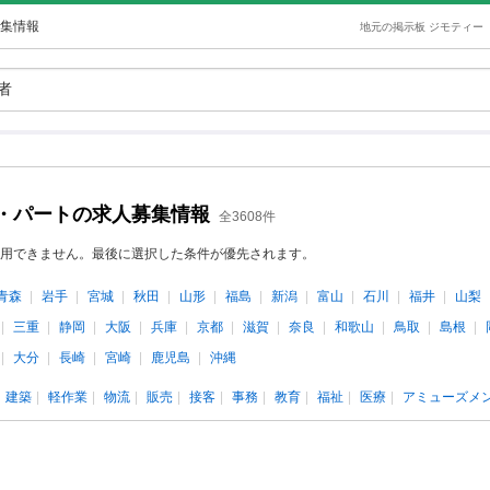
集情報
地元の掲示板 ジモティー
・パートの求人募集情報
全3608件
用できません。最後に選択した条件が優先されます。
青森
岩手
宮城
秋田
山形
福島
新潟
富山
石川
福井
山梨
三重
静岡
大阪
兵庫
京都
滋賀
奈良
和歌山
鳥取
島根
大分
長崎
宮崎
鹿児島
沖縄
建築
軽作業
物流
販売
接客
事務
教育
福祉
医療
アミューズメ