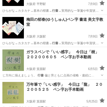
大阪府 平野駅
7月9日
ひらがな→カタカナ→基本の楷書→
行書
→実用的な一筆箋や年賀状、
熨斗の表書き…
大阪
大阪市
平野駅
書道
文字
梅田の郁春(ゆうしゅん)ペン字 書道 美文字教
室
大阪府 大阪駅
7月9日
ひらがな→カタカナ→基本の楷書→
行書
→実用的な一筆箋や年賀状、
熨斗の表書き…
大阪
大阪市
大阪駅
ペン字
文字
ガラスペンで「いい感字」 今日は「樹」
２０２００６０５ ペン字お手本動画
大阪府 箕面駅
6月5日
じ方向に揃えましょう。
行書
偏と旁ともに点画の省略・連続に…
大阪
箕面市
箕面駅
ペン字
ペン
万年筆で「いい感字」 今日は「龍」 ２０
２００５２５ ペン字お手本動画
大阪府 箕面駅
5月25日