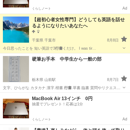
Ad
くらしノート
【超初心者女性専門】どうしても英語を話せ
るようになりたいあなたへ
千葉県 千葉市
8月8日
今日思ったことを 短い英語で3
行書
くだけ。 I was tir…
千葉
千葉市
英会話
50代
硬筆お手本 中学生から一般の部
栃木県 山前駅
8月7日
文字、ひらがな.カタカナ.漢字.楷書.
行書
.草書.臨書 質問やリクエスト
など …
栃木
足利市
山前駅
その他
お手本
MacBook Air 13インチ 0円
抽選でプレゼント！応募は1分
Ad
くらしノート