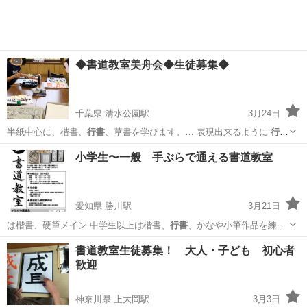
◆書道教室美舟会◆生徒募集◆
千葉県 清水公園駅
3月24日
半紙中心に、楷書、
行書
、草書を学びます。… 表現出来るように
行書
体も少しずつ練習し…
千葉
野田市
清水公園駅
書道
書初め
小学生〜一般 手ぶらで通える書道教室
愛知県 勝川駅
3月21日
は楷書、硬筆メイン 中学生以上は楷書、
行書
、かなや小筆作品を練習
しています。 …
愛知
春日井市
勝川駅
書道
手ぶら
書道教室生徒募集！ 大人・子ども 初心者
歓迎
神奈川県 上大岡駅
3月3日