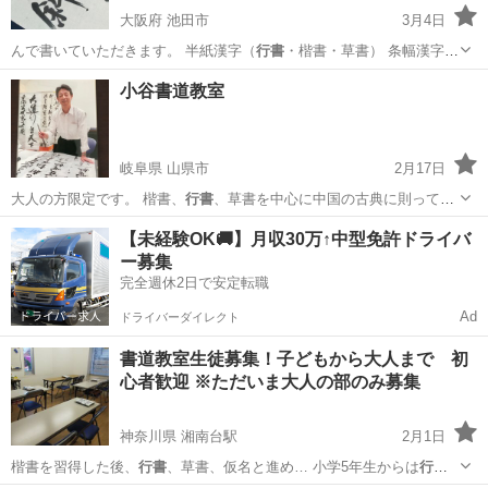
大阪府 池田市
3月4日
んで書いていただきます。 半紙漢字（
行書
・楷書・草書） 条幅漢字、
手紙、実用…
大阪
池田市
日本文化
手紙
小谷書道教室
岐阜県 山県市
2月17日
大人の方限定です。 楷書、
行書
、草書を中心に中国の古典に則って書
道を…
岐阜
山県市
書道
書法
【未経験OK🚚】月収30万↑中型免許ドライバ
ー募集
完全週休2日で安定転職
Ad
ドライバーダイレクト
書道教室生徒募集！子どもから大人まで 初
心者歓迎 ※ただいま大人の部のみ募集
神奈川県 湘南台駅
2月1日
楷書を習得した後、
行書
、草書、仮名と進め… 小学5年生からは
行書