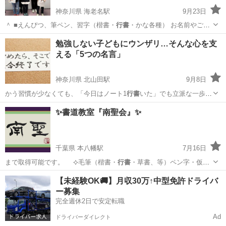
神奈川県 海老名駅
9月23日
＾ ■えんぴつ、筆ペン、習字（楷書・
行書
・かな各種） お名前やご住
所、お好き…
神奈川
海老名市
海老名駅
日本文化
筆ペン
勉強しない子どもにウンザリ…そんな心を支
える「5つの名言」
神奈川県 北山田駅
9月8日
かう習慣が少なくても、「今日はノート1
行書
いた」でも立派な一歩。
親御さんが「…
神奈川
横浜市
北山田駅
塾
子ども
✨書道教室『南聖会』✨
千葉県 本八幡駅
7月16日
まで取得可能です。 ⯎毛筆（楷書・
行書
・草書、等）ペン字・仮名
文字、希望があ…
千葉
市川市
本八幡駅
その他
競書誌
【未経験OK🚚】月収30万↑中型免許ドライバ
ー募集
完全週休2日で安定転職
Ad
ドライバーダイレクト