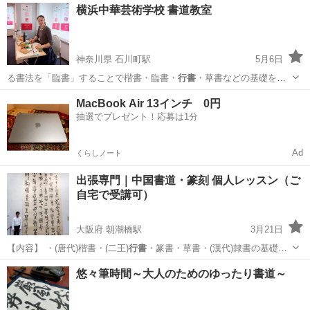
東京
千代田区
その他
硬筆
横浜中華芸術学校 書道教室
神奈川県 石川町駅
5月6日
る書法を「臨書」することで楷書・臨書・
行書
・草書などの基礎を身
に付け、さらに生徒…
神奈川
横浜市
石川町駅
書道
書法
MacBook Air 13インチ 0円
抽選でプレゼント！応募は1分
Ad
くらしノート
出張専門｜中国書道・篆刻 個人レッスン（ご
自宅で受講可）
大阪府 朝潮橋駅
3月21日
【内容】 ・(唐代)楷書・(二王)
行書
・篆書・草書・(漢代)隷書の基礎指
導 …
大阪
大阪市
朝潮橋駅
書道
レッスン
悠々筆時間～大人のためのゆったり書道～