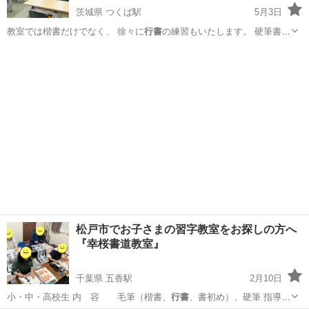
茨城県 つくば駅
5月3日
教室では楷書だけでなく、 徐々に
行書
の練習もいたします。 硬筆書写
技能検…
茨城
つくば市
つくば駅
ペン字
会議室
松戸市でお子さまの習字教室をお探しの方へ
『幸桜書道教室』
千葉県 五香駅
2月10日
小・中・高校生 内 容 毛筆（楷書、
行書
、書初め）、硬筆 ​指導