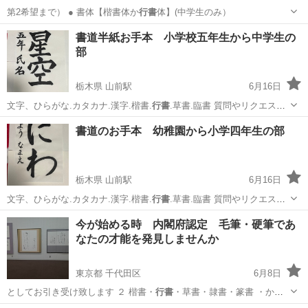
第2希望まで） ● 書体【楷書体か
行書
体】(中学生のみ）
埼玉
朝霞市
朝霞駅
書道
書道半紙お手本 小学校五年生から中学生の
部
栃木県 山前駅
6月16日
文字、ひらがな.カタカナ.漢字.楷書.
行書
.草書.臨書 質問やリクエスト
など …
栃木
足利市
山前駅
その他
お手本
書道のお手本 幼稚園から小学四年生の部
栃木県 山前駅
6月16日
文字、ひらがな.カタカナ.漢字.楷書.
行書
.草書.臨書 質問やリクエスト
など …
栃木
足利市
山前駅
その他
お手本
今が始める時 内閣府認定 毛筆・硬筆であ
なたの才能を発見しませんか
東京都 千代田区
6月8日
としてお引き受け致します ２ 楷書・
行書
・草書・隷書・篆書 ・か
な 硬…