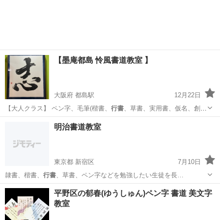
【墨庵都島 怜風書道教室 】
大阪府 都島駅
12月22日
【大人クラス】 ペン字、毛筆(楷書、
行書
、草書、実用書、仮名、創作
墨書)などか…
大阪
大阪市
都島駅
日本文化
明治書道教室
東京都 新宿区
7月10日
隷書、楷書、
行書
、草書、ペン字などを勉強したい生徒を長…
東京
新宿区
書道
隷書
平野区の郁春(ゆうしゅん)ペン字 書道 美文字
教室