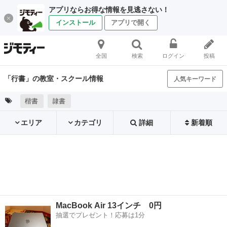
アプリならお得な情報を見逃さない！
インストール
アプリで開く
全国
検索
ログイン
投稿
「行書」の教室・スクール情報
人気キーワード
楷書
隷書
エリア
カテゴリ
詳細
新着順
MacBook Air 13インチ 0円
抽選でプレゼント！応募は1分