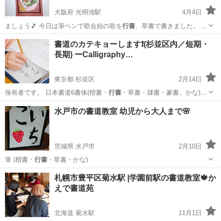
大阪府 光明池駅
4月4日
ましょう🎵 今日は筆ペンで歌会始の歌を
行書
、草書で書きました。 空
き曜日教室/…
大阪
和泉市
光明池駅
その他
俳画
書道のカテキョーします❗️(杉並区内／短期・
長期) ーCalligraphy…
東京都 杉並区
2月14日
保有者です。 日本書道6書体(楷書・
行書
・草書・隷書・篆書、かな)す
べて、基本…
東京
杉並区
書道
水戸市の書道教室 幼児から大人まで🌸
茨城県 水戸市
2月10日
筆 (楷書・
行書
・草書・かな)
茨城
水戸市
書道
札幌市豊平区菊水駅 |学園前駅の書道教室🍁か
えで書道苑
北海道 菊水駅
11月1日