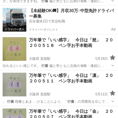
さ」が表現できますね。
行書
偏と旁ともに点画の省略・連続に…
大阪
箕面市
箕面駅
ペン字
お手本
【未経験OK🚚】月収30万↑中型免許ドライバ
ー募集
完全週休2日で安定転職
Ad
ドライバーダイレクト
万年筆で「いい感字」 今日は「慈」 ２０
２００５１８ ペン字お手本動画
大阪府 箕面駅
5月18日
伝わるといい感じです。
行書
偏と旁ともに点画の省略・連続に…
大阪
箕面市
箕面駅
ペン字
万年筆
万年筆で「いい感字」 今日は「凛」 ２０
２００５１１ ペン字お手本動画
大阪府 箕面駅
5月11日
。
行書
楷書とあま… けることにより、「
行書
」の雰囲気を出して…
大阪
箕面市
箕面駅
ペン字
お手本
万年筆で「いい感字」 今日は「金」 ２０
２００５０７ ペン字お手本動画