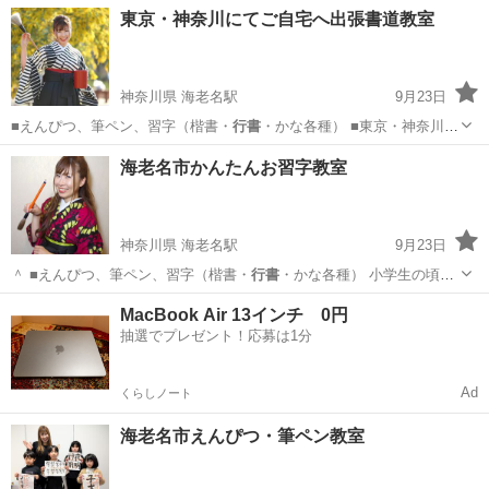
の練習もします。 …
神奈川
藤沢市
湘南台駅
書道
行書
東京・神奈川にてご自宅へ出張書道教室
神奈川県 海老名駅
9月23日
■えんぴつ、筆ペン、習字（楷書・
行書
・かな各種） ■東京・神奈川に
お住ま…
神奈川
海老名市
海老名駅
日本文化
行書
海老名市かんたんお習字教室
神奈川県 海老名駅
9月23日
＾ ■えんぴつ、筆ペン、習字（楷書・
行書
・かな各種） 小学生の頃か
ら大人…
神奈川
海老名市
海老名駅
書道
習字
MacBook Air 13インチ 0円
抽選でプレゼント！応募は1分
Ad
くらしノート
海老名市えんぴつ・筆ペン教室