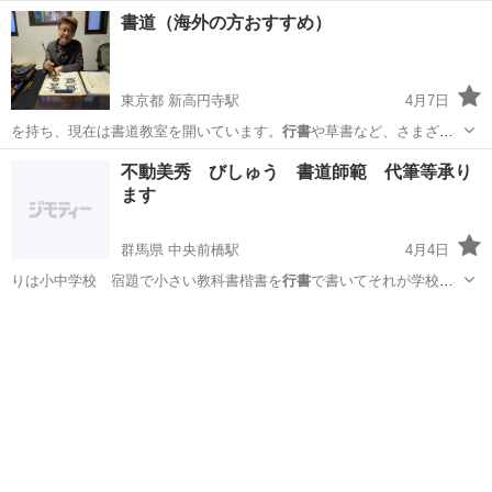
書道（海外の方おすすめ）
東京都 新高円寺駅
4月7日
を持ち、現在は書道教室を開いています。
行書
や草書など、さまざま
な書体に対応し、個…
東京
杉並区
新高円寺駅
書道
書体
不動美秀 びしゅう 書道師範 代筆等承り
ます
群馬県 中央前橋駅
4月4日
りは小中学校 宿題で小さい教科書楷書を
行書
で書いてそれが学校の
各クラス 金銀銅…
群馬
前橋市
中央前橋駅
書道
書道師範