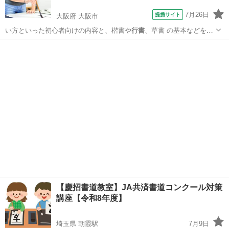
7月26日
提携サイト
大阪府 大阪市
い方といった初心者向けの内容と、楷書や
行書
、草書 の基本などを平
行して学んでいた…
大阪
大阪市
その他
【慶招書道教室】JA共済書道コンクール対策
講座【令和8年度】
埼玉県 朝霞駅
7月9日