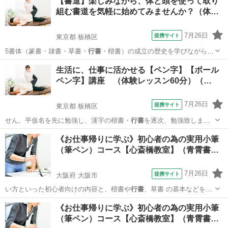
【書道】楽しみながら、体と頭を使って取り
組む書道を気軽に始めてみませんか？（体…
7月26日
提携サイト
東京都 板橋区
5書体（篆書・隷書・草書・
行書
・楷書）の成立の歴史を学びながら、
書の…
東京
板橋区
その他
生活に、仕事に活かせる【ペン字】【ボール
ペン字】講座 （体験レッスン60分）（…
7月26日
提携サイト
東京都 板橋区
せん。平仮名を先に勉強し、漢字の楷書・
行書
を逐次、勉強致しま
す。また、パソコンば…
東京
板橋区
その他
《お仕事帰りに学ぶ》初心者の為の実用小筆
（筆ペン）コース【心斎橋教室】（青霄書…
7月26日
提携サイト
大阪府 大阪市
い方といった初心者向けの内容と、楷書や
行書
、草書 の基本などを平
行して学んでいた…
大阪
大阪市
その他
《お仕事帰りに学ぶ》初心者の為の実用小筆
（筆ペン）コース【心斎橋教室】（青霄書…