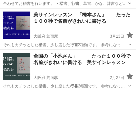
合わせてお稽古を行います。 ・楷書、
行書
、草書、かな、隷書など、
書きたい書体の…
北海道
札幌市
菊水駅
日本文化
お手本
美サインレッスン 「橋本さん」 たった
１００秒で名前がきれいに書ける
大阪府 箕面駅
3月13日
それもカチッとした楷書、少し崩した
行書
2種類です。 参考になっ
た、面白…
大阪
箕面市
箕面駅
ペン字
ペン
全国の「小池さん」 たった１００秒で
名前がきれいに書ける 美サインレッスン
大阪府 箕面駅
2月27日
それもカチッとした楷書、少し崩した
行書
2種類です。 参考になっ
た、面白…
大阪
箕面市
箕面駅
書道
ペン