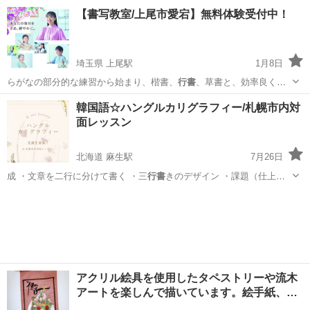
者 幸桜 …
千葉
松戸市
五香駅
書道
行書
【書写教室/上尾市愛宕】無料体験受付中！
埼玉県 上尾駅
1月8日
らがなの部分的な練習から始まり、楷書、
行書
、草書と、効率良く身
につけることができ…
埼玉
上尾市
上尾駅
日本文化
公文
韓国語☆ハングルカリグラフィー/札幌市内対
面レッスン
北海道 麻生駅
7月26日
成 ・文章を二行に分けて書く ・三
行書
きのデザイン ・課題（仕上げ
たい文章…
北海道
札幌市
麻生駅
韓国語
ハングル
アクリル絵具を使用したタペストリーや流木
アートを楽しんで描いています。絵手紙、…