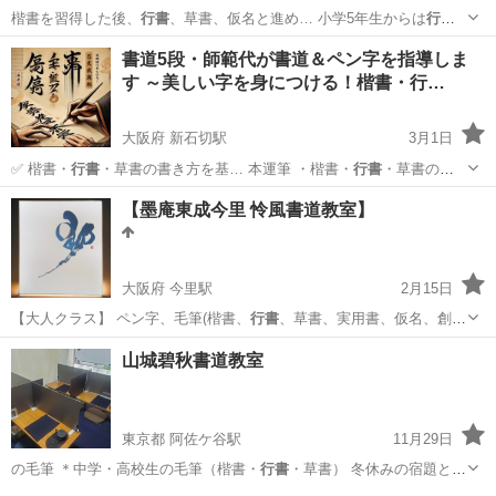
楷書を習得した後、
行書
、草書、仮名と進め… 小学5年生からは
行書
の練習もします。 …
神奈川
横浜市
上大岡駅
書道
行書
書道5段・師範代が書道＆ペン字を指導しま
す ～美しい字を身につける！楷書・行…
大阪府 新石切駅
3月1日
✅ 楷書・
行書
・草書の書き方を基… 本運筆 ・楷書・
行書
・草書の書
き方 … いたい書体（楷書・
行書
・草書）や、硬筆を… ？ A. 楷書・
行
大阪
東大阪市
新石切駅
書道
【墨庵東成今里 怜風書道教室】
書
・草書 の3つに対…
大阪府 今里駅
2月15日
【大人クラス】 ペン字、毛筆(楷書、
行書
、草書、実用書、仮名、創作
墨書)などか…
大阪
大阪市
今里駅
日本文化
山城碧秋書道教室
東京都 阿佐ケ谷駅
11月29日
の毛筆 ＊中学・高校生の毛筆（楷書・
行書
・草書） 冬休みの宿題とな
る…