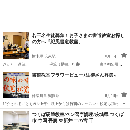
東京
杉並区
阿佐ケ谷駅
書道
課題
若干名生徒募集！お子さまの書道教室お探し
の方へ『紀風書道教室』
栃木県 氏家駅
10月16日
きかた、硬筆、 毛筆（楷書、
行書
書き初め展、
下野書道展、 …
栃木
さくら市
氏家駅
書道
行書
書道教室フラワービュー⭐︎生徒さん募集⭐︎
神奈川県 鶴間駅
9月18日
紹介されることも📕✨ 5年生以上からは
行書
のレッスン・検定も加わり
ます♪ 月3回…
神奈川
大和市
鶴間駅
書道
レッスン
つくば硬筆教室/ペン習字講座/茨城県 つくば
市 竹園 吾妻 東新井 二の宮 千…