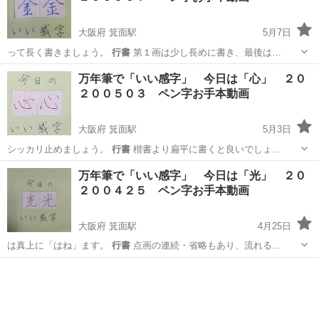
大阪府 箕面駅
5月7日
って長く書きましょう。
行書
第１画は少し長めに書き、最後は…
大阪
箕面市
箕面駅
ペン字
ペン
万年筆で「いい感字」 今日は「心」 ２０
２００５０３ ペン字お手本動画
大阪府 箕面駅
5月3日
シッカリ止めましょう。
行書
楷書より扁平に書くと良いでしょ…
大阪
箕面市
箕面駅
ペン字
お手本
万年筆で「いい感字」 今日は「光」 ２０
２００４２５ ペン字お手本動画
大阪府 箕面駅
4月25日
は真上に「はね」ます。
行書
点画の連続・省略もあり、流れる…
大阪
箕面市
箕面駅
ペン字
万年筆