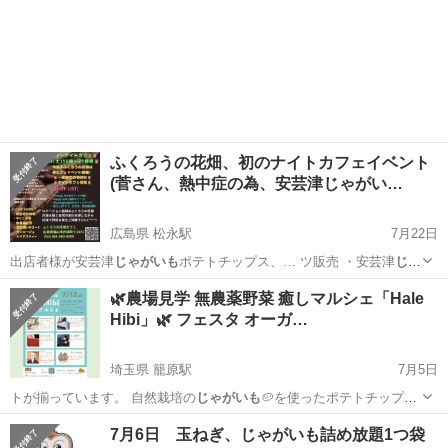
ふくろうの花畑、初のナイトカフェイベント
(菅さん、熱中症の為、安芸津じゃがい…
広島県 松永駅
7月22日
出店者様が安芸津
じゃがいも
ポテトチップス、… ツ販売 ・安芸津
じゃ
がいも
ポテトチップス、… ベント #安芸津
じゃがいも
#クラフトコ
広島
福山市
松永駅
地域/お祭り
ワイヤーアート
🌿農場見学 無農薬野菜 癒しマルシェ「Hale
ー…
Hibi」🌿 フェスタ オーガ…
埼玉県 籠原駅
7月5日
トが揃っています。 自然栽培の
じゃがいも
🥔を使ったポテトチップス
を味わえちゃ…
埼玉
熊谷市
籠原駅
その他
マルシェ
7月6日 玉ねぎ、じゃがいも詰め放題1つ袋