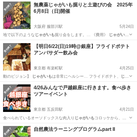
無農薬じゃがいも掘りと土遊びの会 2025年
6月8日（日)開催
大阪府 服部川駅
5月24日
地で以下のような
じゃがいも
掘り会をします。… 《費用》
じゃがいも
ニ株 500円 …
大阪
八尾市
服部川駅
その他
無農薬
【明日6/22(日)19時@銀座】フライドポテト
アンバサダー飲み会
東京都 有楽町駅
4月25日
動のビジョン】
じゃがいも
は非常にヘルシー… フライドポテト、
じゃ
がいも
が大好きなのはも…
東京
千代田区
有楽町駅
その他
じゃがいも
4/26みんなで戸越銀座に行きます。食べ歩き
ツアーイベント
東京都 五反田駅
4月21日
食べられているオーソドックスな肉入り
じゃがいも
コロッケから、餃
子が入った「餃子コロ…
東京
品川区
五反田駅
その他
商店街
自然農法ラーニングプログラムpart II