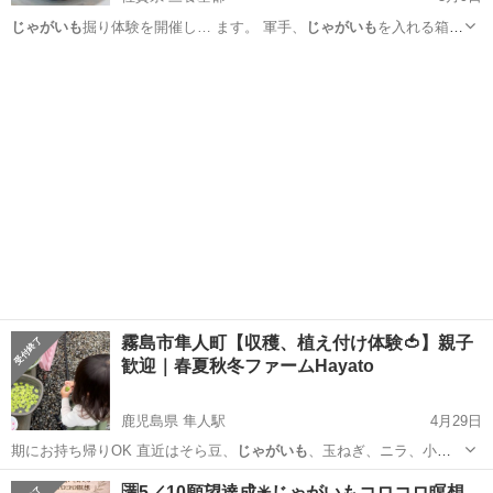
じゃがいも
掘り体験を開催し… ます。 軍手、
じゃがいも
を入れる箱を
ご用…
佐賀
三養基郡
地域/お祭り
じゃがいも
霧島市隼人町【収穫、植え付け体験🍅】親子
歓迎｜春夏秋冬ファームHayato
鹿児島県 隼人駅
4月29日
期にお持ち帰りOK 直近はそら豆、
じゃがいも
、玉ねぎ、ニラ、小ネ
ギが 案内出来ま…
鹿児島
霧島市
隼人駅
育児
収穫体験
🈵5／10願望達成✳︎じゃがいもコロコロ瞑想