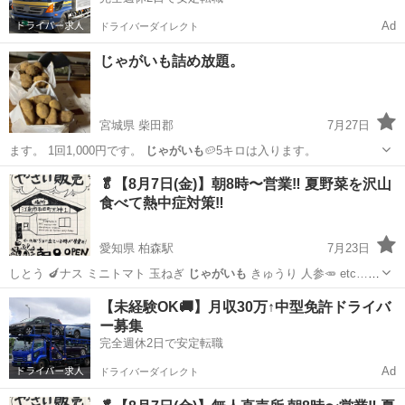
Ad
ドライバーダイレクト
じゃがいも詰め放題。
宮城県 柴田郡
7月27日
ます。 1回1,000円です。
じゃがいも
🥔5キロは入ります。
宮城
柴田郡
その他
じゃがいも
🥬【8月7日(金)】朝8時〜営業‼️ 夏野菜を沢山
食べて熱中症対策‼️
愛知県 柏森駅
7月23日
しとう 🍆ナス ミニトマト 玉ねぎ
じゃがいも
きゅうり 人参🥕 etc… -
…
愛知
江南市
柏森駅
地域/お祭り
直売所
【未経験OK🚚】月収30万↑中型免許ドライバ
ー募集
完全週休2日で安定転職
Ad
ドライバーダイレクト