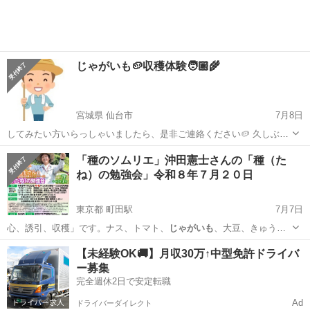
じゃがいも🥔収穫体験🧑🏽‍🌾
宮城県 仙台市
7月8日
してみたい方いらっしゃいましたら、是非ご連絡ください🥔 久しぶり
に天気がいいので、本日勝手に収穫体験イベント開催しちゃいます^_^
宮城
仙台市
その他
じゃがいも
「種のソムリエ」沖田憲士さんの「種（た
ご自身で収穫した、新じゃがも直売いたしますし、作業のお手伝いし
ね）の勉強会」令和８年７月２０日
て頂いた方には新じゃが5kgく...
東京都 町田駅
7月7日
心、誘引、収穫」です。ナス、トマト、
じゃがいも
、大豆、きゅう
り、スイカ、かぼちゃ等…
東京
町田市
町田駅
セミナー
会場
【未経験OK🚚】月収30万↑中型免許ドライバ
ー募集
完全週休2日で安定転職
Ad
ドライバーダイレクト