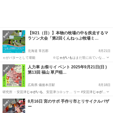
👉 ぜ〜んぶ北…
北海道
札幌市
パーティー
BBQ
【9/21（日）】本物の牧場の中を疾走するマ
ラソン大会「第2回くんねっぷ牧場ミ…
北海道 常呂郡
8月21日
ゃがバターとして堪能 ※
じゃがいも
はまだ世に出ていない
新品種をご提供い…
北海道
常呂郡
地域/お祭り
マラソン
人力車 お祭りイ ベント 2025年9月21日(日 )
第13回 福山 草戸稲…
広島県 備後本庄駅
8月18日
研究所 ・安芸津
じゃがいも
、安芸津コロッケ… リー ⁡#安芸津
じゃがい
も
#わらび餅 …
広島
福山市
備後本庄駅
地域/お祭り
メダカ
8月16日 宮のサポ 手作り市とリサイクルバザ
ー