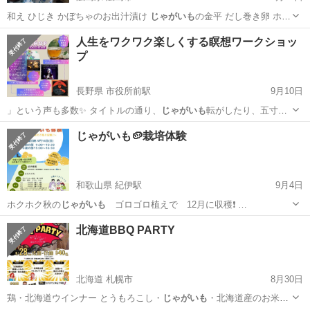
和え ひじき かぼちゃのお出汁漬け
じゃがいも
の金平 だし巻き卵 ホル
モン炒め チ…
広島
広島市
パーティー
コミュニティ
人生をワクワク楽しくする瞑想ワークショッ
プ
長野県 市役所前駅
9月10日
」という声も多数✨ タイトルの通り、
じゃがいも
転がしたり、五寸釘
が登場したり、鳴り…
長野
長野市
市役所前駅
ワークショップ
じゃがいも🥔栽培体験
和歌山県 紀伊駅
9月4日
ホクホク秋の
じゃがいも
ゴロゴロ植えで 12月に収穫❗️ …
和歌山
和歌山市
紀伊駅
地域/お祭り
じゃがいも
北海道BBQ PARTY
北海道 札幌市
8月30日
鶏・北海道ウインナー とうもろこし・
じゃがいも
・北海道産のお米…