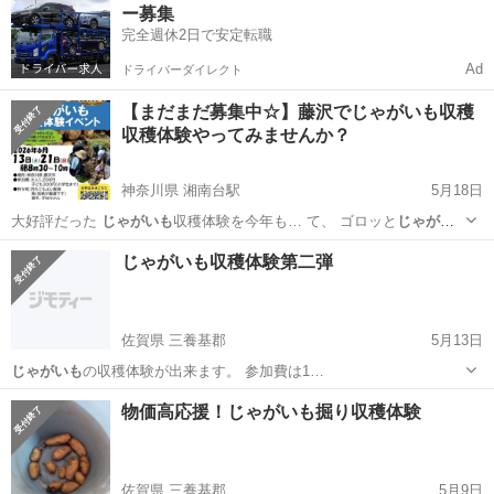
ー募集
完全週休2日で安定転職
Ad
ドライバーダイレクト
【まだまだ募集中☆】藤沢でじゃがいも収穫
収穫体験やってみませんか？
神奈川県 湘南台駅
5月18日
大好評だった
じゃがいも
収穫体験を今年も… て、 ゴロッと
じゃがい
も
が出てくるあの感… ✔子どもと一緒に
じゃがいも
収穫を楽しみた
神奈川
藤沢市
湘南台駅
その他
じゃがいも
じゃがいも収穫体験第二弾
い… ！ ✔とにかく
じゃがいも
を掘りたい！食べ… 円 ※収穫した
じゃ
がいも
付き ※じゃが…
佐賀県 三養基郡
5月13日
じゃがいも
の収穫体験が出来ます。 参加費は1…
佐賀
三養基郡
地域/お祭り
じゃがいも
物価高応援！じゃがいも掘り収穫体験
佐賀県 三養基郡
5月9日