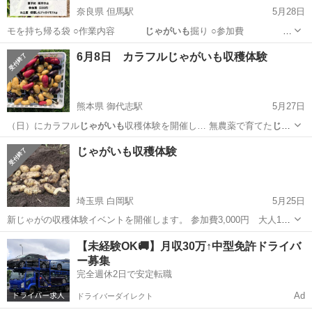
奈良県 但馬駅
5月28日
モを持ち帰る袋 ○作業内容
じゃがいも
掘り ○参加費 家
族1組 …
奈良
磯城郡
但馬駅
その他
収穫体験
6月8日 カラフルじゃがいも収穫体験
熊本県 御代志駅
5月27日
（日）にカラフル
じゃがいも
収穫体験を開催し… 無農薬で育てた
じゃ
がいも
を皆んなで掘ろう…
熊本
菊池市
御代志駅
その他
じゃがいも
じゃがいも収穫体験
埼玉県 白岡駅
5月25日
新じゃがの収穫体験イベントを開催します。 参加費3,000円 大人1
人 10kgのお土産付き 小学生以下無料 毎日、午前、午後 各一組
埼玉
蓮田市
白岡駅
その他
収穫体験
【未経験OK🚚】月収30万↑中型免許ドライバ
のみ対応 詳細はお問い合わせ下さい。家族、カップル、職場、シニア
ー募集
の方々是非、収穫体験を楽...
完全週休2日で安定転職
Ad
ドライバーダイレクト