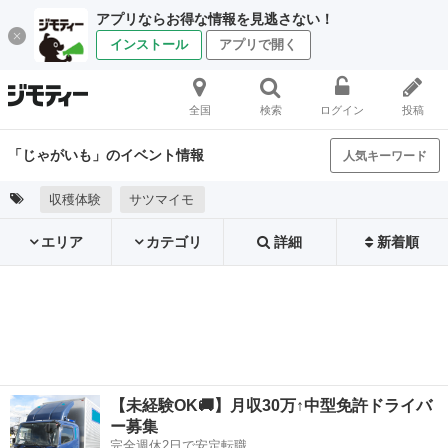
アプリならお得な情報を見逃さない！
インストール
アプリで開く
全国
検索
ログイン
投稿
「じゃがいも」のイベント情報
人気キーワード
収穫体験
サツマイモ
エリア
カテゴリ
詳細
新着順
【未経験OK🚚】月収30万↑中型免許ドライバ
ー募集
完全週休2日で安定転職