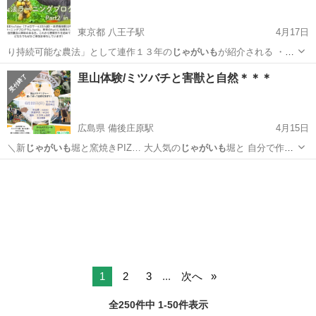
東京都 八王子駅
4月17日
り持続可能な農法」として連作１３年の
じゃがいも
が紹介される ・
Soil Assoc…
東京
八王子市
八王子駅
セミナー
Instagram
里山体験/ミツバチと害獣と自然＊＊＊
広島県 備後庄原駅
4月15日
＼新
じゃがいも
堀と窯焼きPIZ… 大人気の
じゃがいも
堀と 自分で作…
10:15~
じゃがいも
堀 11:00…
広島
三次市
備後庄原駅
その他
じゃがいも
1
2
3
...
次へ
全250件中 1-50件表示