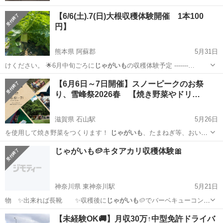
【6/6(土).7(日)大根収穫体験開催 1本100
円】
熊本県 阿蘇郡
5月31日
けください。 🌟6月中旬ごろに
じゃがいも
の収穫体験予定 -------…
熊本
阿蘇郡
地域/お祭り
収穫体験
【6月6日～7日開催】スノーピークのお祭
り、雪峰祭2026春 【焼き野菜やドリ…
滋賀県 石山駅
5月26日
を使用して焼き野菜をつくります！
じゃがいも
、たまねぎ等、おいし
いお野菜を提供♪…
滋賀
大津市
石山駅
地域/お祭り
じゃがいも🥔キタアカリ収穫体験🎀
神奈川県 東神奈川駅
5月21日
物 ✨️出来れば長靴 ✨️収穫後に
じゃがいも
🥔でバーベキューコンロ
でじゃがバター…
神奈川
横浜市
東神奈川駅
地域/お祭り
じゃがいも
【未経験OK🚚】月収30万↑中型免許ドライバ