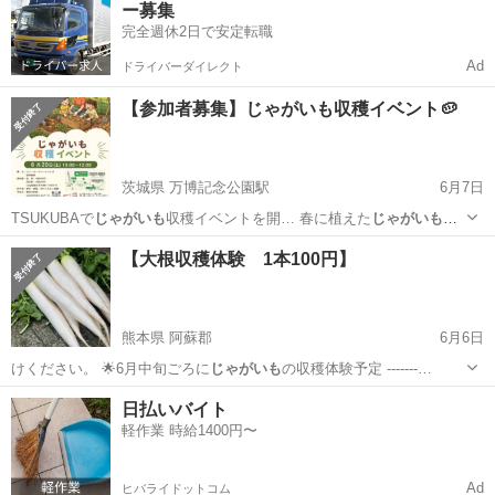
ー募集
完全週休2日で安定転職
Ad
ドライバーダイレクト
【参加者募集】じゃがいも収穫イベント🥔
茨城県 万博記念公園駅
6月7日
TSUKUBAで
じゃがいも
収穫イベントを開… 春に植えた
じゃがいも
が
収穫の時期を迎… 。 土の中から
じゃがいも
を掘り出し、収穫…
茨城
つくば市
万博記念公園駅
地域/お祭り
じゃがいも
【大根収穫体験 1本100円】
熊本県 阿蘇郡
6月6日
けください。 🌟6月中旬ごろに
じゃがいも
の収穫体験予定 -------…
熊本
阿蘇郡
地域/お祭り
収穫体験
日払いバイト
軽作業 時給1400円〜
Ad
ヒバライドットコム