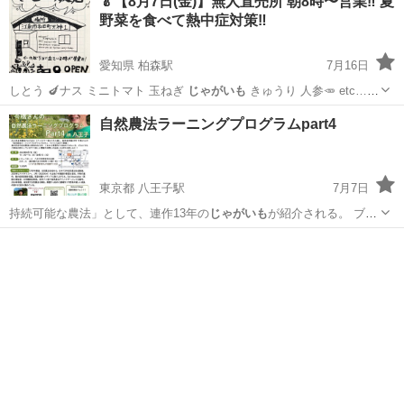
🥬【8月7日(金)】無人直売所 朝8時〜営業‼️ 夏
野菜を食べて熱中症対策‼️
愛知県 柏森駅
7月16日
しとう 🍆ナス ミニトマト 玉ねぎ
じゃがいも
きゅうり 人参🥕 etc… -
…
愛知
丹羽郡
柏森駅
フリーマーケット
直売所
自然農法ラーニングプログラムpart4
東京都 八王子駅
7月7日
持続可能な農法」として、連作13年の
じゃがいも
が紹介される。 ブラ
イト病（茶色くな…
東京
八王子市
八王子駅
ワークショップ
Village