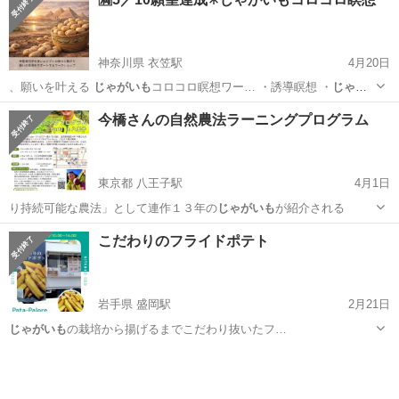
神奈川県 衣笠駅
4月20日
、願いを叶える
じゃがいも
コロコロ瞑想ワー… ・誘導瞑想 ・
じゃが
いも
コロコロワーク …
神奈川
横須賀市
衣笠駅
その他
じゃがいも
今橋さんの自然農法ラーニングプログラム
東京都 八王子駅
4月1日
り持続可能な農法」として連作１３年の
じゃがいも
が紹介される
東京
八王子市
八王子駅
ワークショップ
ホール
こだわりのフライドポテト
岩手県 盛岡駅
2月21日
じゃがいも
の栽培から揚げるまでこだわり抜いたフ…
岩手
盛岡市
盛岡駅
その他
じゃがいも