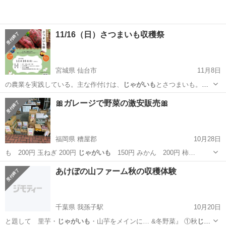
11/16（日）さつまいも収穫祭
宮城県 仙台市
11月8日
の農業を実践している。主な作付けは、
じゃがいも
とさつまいも。少
数多品目で年間役80…
宮城
仙台市
地域/お祭り
農園
🎀ガレージで野菜の激安販売🎀
福岡県 糟屋郡
10月28日
も 200円 玉ねぎ 200円
じゃがいも
150円 みかん 200円 柿…
福岡
糟屋郡
フリーマーケット
あけぼの山ファーム秋の収穫体験
千葉県 我孫子駅
10月20日
と題して 里芋・
じゃがいも
・山芋をメインに… &冬野菜』 ①秋
じゃ