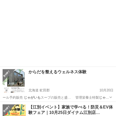
がいも
アンデスレッド…
千葉
柏市
我孫子駅
その他
収穫体験
からだを整えるウェルネス体験
北海道 虻田郡
10月20日
ール予約販売
じゃがいも
スープの販売と盛… 管理栄養士特製
じゃが
いも
スープ 1杯 …
北海道
虻田郡
ワークショップ
水素
【江別イベント】家族で学べる！防災＆EV体
験フェア｜10月25日ダイナム江別店…