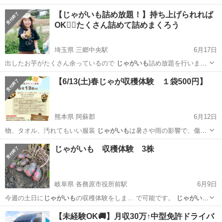
【じゃがいも詰め放題！】持ち上げられれば
OK🙆‍♀️たくさん詰めて詰めまくろう
埼玉県 三郷中央駅
6月17日
出したお芋がたくさん余っているので
じゃがいも
詰め放題を行いま
す！ 一袋500円…
埼玉
三郷市
三郷中央駅
フリーマーケット
じゃがいも
【6/13(土)春じゃが収穫体験 １袋500円】
熊本県 阿蘇郡
6月12日
物、タオル、汚れてもいい服装
じゃがいも
は暑さや雨の影響で、傷み
や変色がある…
熊本
阿蘇郡
地域/お祭り
農園
じゃがいも 収穫体験 3株
岐阜県 各務原市役所前駅
6月9日
今週の土日に
じゃがいも
の収穫体験をしま… で可能です。
じゃがい
も
3株 1000…
岐阜
各務原市
各務原市役所前駅
その他
じゃがいも
【未経験OK🚚】月収30万↑中型免許ドライバ