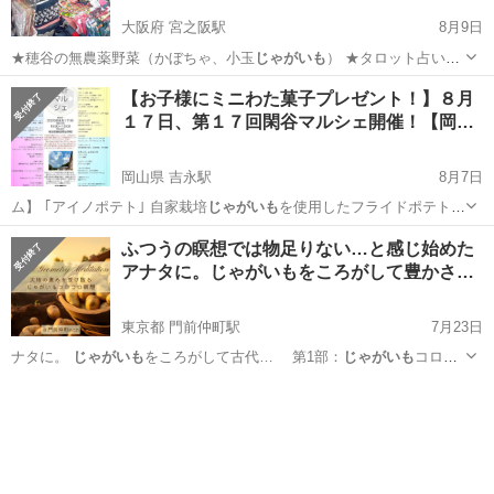
大阪府 宮之阪駅
8月9日
★穂谷の無農薬野菜（かぼちゃ、小玉
じゃがいも
） ★タロット占い、
パーソナルカラー…
大阪
枚方市
宮之阪駅
フリーマーケット
リユース
【お子様にミニわた菓子プレゼント！】８月
１７日、第１７回閑谷マルシェ開催！【岡…
岡山県 吉永駅
8月7日
ム】 ｢アイノポテト｣ 自家栽培
じゃがいも
を使用したフライドポテト
【M…
岡山
備前市
吉永駅
地域/お祭り
めだか
ふつうの瞑想では物足りない…と感じ始めた
アナタに。じゃがいもをころがして豊かさ…
東京都 門前仲町駅
7月23日
ナタに。
じゃがいも
をころがして古代… 第1部：
じゃがいも
コロコ
ロ瞑想（神… 第1部：
じゃがいも
コロコロ瞑想 2…
東京
江東区
門前仲町駅
ワークショップ
じゃがいも