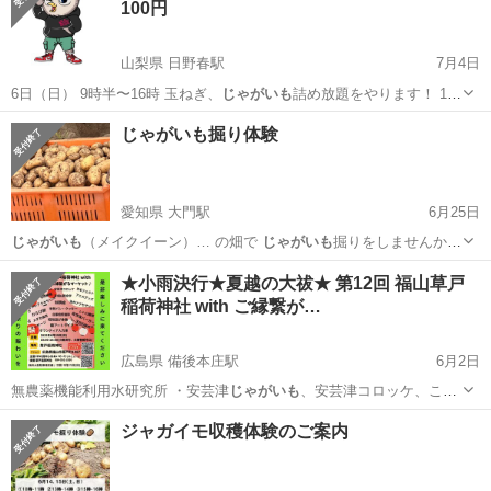
100円
山梨県 日野春駅
7月4日
6日（日） 9時半〜16時 玉ねぎ、
じゃがいも
詰め放題をやります！ 1袋
100円 …
山梨
北杜市
日野春駅
その他
じゃがいも
じゃがいも掘り体験
愛知県 大門駅
6月25日
じゃがいも
（メイクイーン）… の畑で
じゃがいも
掘りをしませんか…
000円 掘った
じゃがいも
は お持ち帰りい…
愛知
岡崎市
大門駅
ワークショップ
じゃがいも
★小雨決行★夏越の大祓★ 第12回 福山草戸
稲荷神社 with ご縁繋が…
広島県 備後本庄駅
6月2日
無農薬機能利用水研究所 ・安芸津
じゃがいも
、安芸津コロッケ、こだ
わりの調味料 …
広島
福山市
備後本庄駅
地域/お祭り
メダカ
ジャガイモ収穫体験のご案内