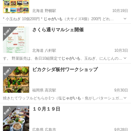
北海道 野幌駅
10月19日
* 小玉ねぎ 10個200円 *
じゃがいも
（大サイズ4個）200円 どれ…
北海道
江別市
野幌駅
地域/お祭り
キッチンカー
さくら通りマルシェ開催
北海道 八軒駅
10月3日
す。 野菜販売は、各日10組限定で
じゃがいも
、玉ねぎ、にんじんの詰
め放題。 小学…
北海道
札幌市
八軒駅
地域/お祭り
マルシェ
ビカクシダ板付ワークショップ
福岡県 高宮駅
9月30日
焼きたてワッフルどちらか1つ（塩
じゃがいも
・焦がしバターシュガ
ー）と選べるドリ…
福岡
福岡市
高宮駅
ワークショップ
朝活
１０月１９日
広島県 広島市
9月28日