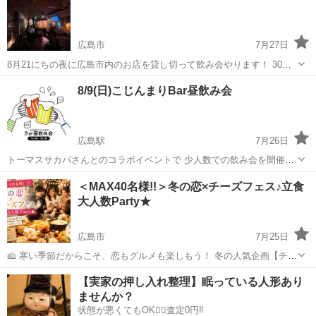
広島市
7月27日
8月21にちの夜に広島市内のお店を貸し切って飲み会やります！ 30〜
50人ほど集まる予定です！ お酒が好きな方や、人脈増やしたい方など
広島
広島市
パーティー
飲み会
8/9(日)こじんまりBar昼飲み会
是非遊びに来てください☺️20代から35歳までお願いします🙏 開催日な
どはお気軽にお問い...
広島駅
7月26日
トーマスサカバさんとのコラボイベントで 少人数での飲み会を開催し
ます。 開催日時：8/9(日) 14:00～16:00 開催場所：トーマスとサカバ
広島
広島市
広島駅
パーティー
昼飲み
＜MAX40名様!!＞冬の恋×チーズフェス♪立食
店舗住所：広島市中区流川町4-16フレイヤビル1階 参加費...
大人数Party★
広島市
7月25日
🧀 寒い季節だからこそ、恋もグルメも楽しもう！ 冬の人気企画【チー
ズフェス恋活】が今年も開催✨ 会場には、とろ～り濃厚なチーズグル
広島
広島市
パーティー
会場
【実家の押し入れ整理】眠っている人形あり
メが勢ぞろい！ チーズ好き同士だからこそ話題も広がりやすく、「お
ませんか？
すすめは？」...
状態が悪くてもOK🙆‍♀️査定0円‼️