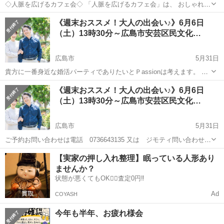
◇人脈を広げるカフェ会◇ 「人脈を広げるカフェ会」は、 おしゃれで
落ち着いたカフェ空間で、さまざまな業種の方とリラックスしながら
広島
広島市
広島駅
パーティー
主催者
《週末おススメ！大人の出会い♪》6月6日
交流できるイベントです♪ スーツ不要！カジュアルな雰囲気で、初め
（土）13時30分～広島市安芸区民文化…
ての方も気軽に楽しめ...
広島市
5月31日
貴方に一番身近な婚活パーティでありたいとＰassionは考えます。 気
軽に地元で参加でき同年代の同じ思いの方と出会えれば それが貴方に
広島
広島市
パーティー
ミドル
《週末おススメ！大人の出会い♪》6月6日
とって結婚に一番近い人です。 ①貴方の地元の婚活を応援！ 地元
（土）13時30分～広島市安芸区民文化…
の方同士で地...
広島市
5月31日
ご予約お問い合わせは電話 0736643135 又は ジモティ問い合わせ欄
からお願いします 6月6日（土）13時30分～広島市安芸区民文化センタ
広島
広島市
パーティー
350万
【実家の押し入れ整理】眠っている人形あり
ー4F会議室C 50代メイン婚活応援！《若くみられる＆愛される人柄
ませんか？
の...
状態が悪くてもOK🙆‍♀️査定0円‼️
Ad
COYASH
今年も半年、お疲れ様会