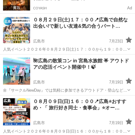
Ad
COYASH
０８月２９日(土)１７：００📍広島で自然な
出会い!で新しい友達&気の合うパート…
広島市
7月23日
人気イベント２０２６年０８月２９日(土)１７：００から１９：００ま
で広島県広島市で開催✨ 海開きの時期に新しい出会いイベントに参加
広島
広島市
パーティー
50代
🌺広島の散策コン in 宮島水族館 🌟 アウトド
しましょう 📍開催日時📍 ２０２６年０８月２９日(土)１７：...
アの恋活イベント開催中！🍃
広島市
7月19日
🌼『サークルNewDay』では気軽に参加できるアウトドア・登山などの
趣味コンイベント開催中！🌼 🌺今は広島・宮島＆水族館で散策しなが
広島
広島市
パーティー
アウトドア
０８月０９日(日)１６：００📍広島⭐おすす
ら楽しく恋活・友達作りしましょう！ 初参加も楽しく参加できるア
め・「 旅行好き同士・食事会」⭐オー…
ウトア散策コンですよ！☆...
広島市
7月19日
人気イベント２０２６年０８月０９日(日)１６：００から１８：００ま