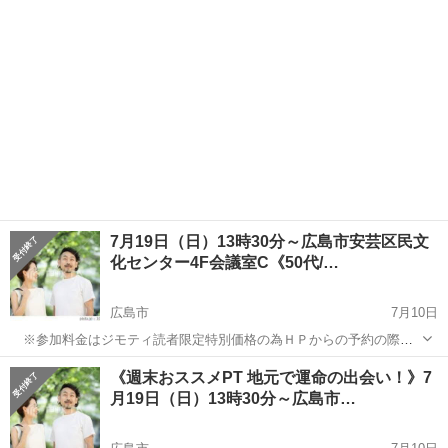
新しい...
7月19日（日）13時30分～広島市安芸区民文
化センター4F会議室C《50代/…
広島市
7月10日
※参加料金はジモティ読者限定特別価格の為ＨＰからの予約の際に
問い合わせ欄に ジモティ見ましたと記入お願いします。
広島
広島市
パーティー
バツイチ
《週末おススメPT 地元で運命の出会い！》7
PASSION直通0736643135でのご予約＆お問い合わせ受付中
月19日（日）13時30分～広島市…
（参加人...