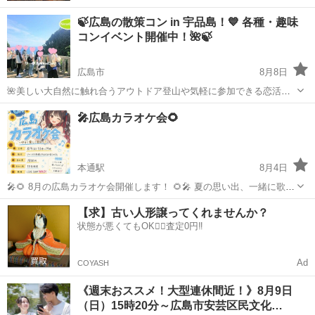
🍃広島の散策コン in 宇品島！💙 各種・趣味
コンイベント開催中！🌺🍃
広島市
8月8日
🌺美しい大自然に触れ合うアウトドア登山や気軽に参加できる恋活・
友活パーティーなど、サークルNewDayでは趣味別のイベント開催中！
広島
広島市
パーティー
🎤広島カラオケ会🌻
🍃🌺 🌺今回は広島の人気観光スポット『宇品島』に行きましょう！
🍃 美しい海岸・森林浴など...
本通駅
8月4日
🎤🌻 8月の広島カラオケ会開催します！ 🌻🎤 夏の思い出、一緒に歌っ
て作りませんか？🎶 「歌うのが好き！」 「みんなでワイワイした
広島
広島市
本通駅
パーティー
WAO
【求】古い人形譲ってくれませんか？
い！」 「新しい友達が欲しい！」 そんな方なら大歓迎✨ 初参加・お
状態が悪くてもOK🙆‍♀️査定0円‼️
ひとり参加も毎回たくさ...
Ad
COYASH
《週末おススメ！大型連休間近！》8月9日
（日）15時20分～広島市安芸区民文化…