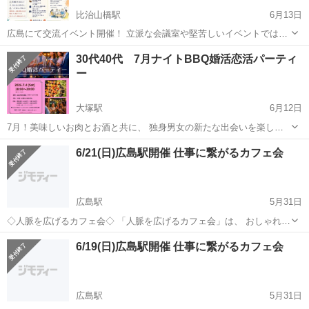
比治山橋駅
6月13日
広島にて交流イベント開催！ 立派な会議室や堅苦しいイベントではあ
りません。 会場：広島県広島市中区宝町3階フードコートどんと前 日
広島
広島市
比治山橋駅
パーティー
山内
30代40代 7月ナイトBBQ婚活恋活パーティ
時：6月27日(土) 時間：10時00分〜11時00分 お好きな飲み物や食べ物
ー
を購入して...
大塚駅
6月12日
7月！美味しいお肉とお酒と共に、 独身男女の新たな出会いを楽しみ
ませんか？ 彼氏彼女（まずはお友達からでも）をゲットして、 素敵な
広島
広島市
大塚駅
パーティー
BBQ
6/21(日)広島駅開催 仕事に繋がるカフェ会
夏の思い出を作りましょう＊＊＊ 【屋外イベントなので、自然体で仲
良くなれる...
広島駅
5月31日
◇人脈を広げるカフェ会◇ 「人脈を広げるカフェ会」は、 おしゃれで
落ち着いたカフェ空間で、さまざまな業種の方とリラックスしながら
広島
広島市
広島駅
パーティー
主催者
6/19(日)広島駅開催 仕事に繋がるカフェ会
交流できるイベントです♪ スーツ不要！カジュアルな雰囲気で、初め
ての方も気軽に楽しめ...
広島駅
5月31日