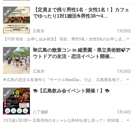
【定員まで残り男性1名・女性1名！】カフェ
でゆったり1対1婚活☕️男性38〜4…
広島市
7月20日
【7/28 現在：お申し込み状況】 現在、男性5名／女性5名のお申し込み
をいただいております！ 定員（各6名）までは【男性あと1名・女性あ
広島
広島市
パーティー
会場
🌺広島の散策コン in 縮景園・県立美術館🍃ア
と1名】となっております。定員に達し次第締め切りますので、検討中
ウトドアの友活・恋活イベント開催…
の方はお早めにお申し...
広島市
7月20日
🔷広島の恋活＆友達作り『サークルNewDay』では、 広島県各地でア
ウトドア散策＆各種パーティーを開催しています。🔷 🌸今回は沢山の
広島
広島市
パーティー
サークル
🍻【広島飲み会イベント開催！】🍻
散策スポットもある縮景園～広島県立美術館～広島城公園でアットホ
ームな散歩パーティ...
八丁堀駅
7月14日
7/17(金) 20:00〜 広島市内のオシャレなBARを貸し切って✨ 約50名の
20〜30代が集まる大規模交流イベント🎉 半立食なので移動していろん
広島
広島市
八丁堀駅
パーティー
飲み会
な人と話せるのが魅力です👍 🌸初参加・1人参加も大歓迎！ 「広島で