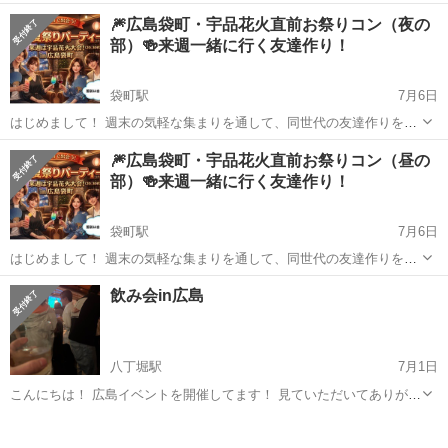
るサークル感覚のイベントです✨ 今回は、アクセス抜群な広島市袋町
広島
広島市
袋町駅
パーティー
クラフトビール
🎆広島袋町・宇品花火直前お祭りコン（夜の
周辺の「隠れ家レンタルスペース」を貸し切って、ちょっと贅沢なワ
部）🍻来週一緒に行く友達作り！
インの飲み比べやクラフトビールを...
袋町駅
7月6日
はじめまして！ 週末の気軽な集まりを通して、同世代の友達作りをす
るサークル感覚のイベントです✨ いよいよ来週末は「宇品の花火大
広島
広島市
袋町駅
パーティー
宇品
🎆広島袋町・宇品花火直前お祭りコン（昼の
会」ですね！ 「今年はみんなでワイワイ花火を見に行きたい！」とい
部）🍻来週一緒に行く友達作り！
う方向けに、一緒に行く友達を作...
袋町駅
7月6日
はじめまして！ 週末の気軽な集まりを通して、同世代の友達作りをす
るサークル感覚のイベントです✨ いよいよ来週末は「宇品の花火大
広島
広島市
袋町駅
パーティー
宇品
飲み会in広島
会」ですね！ 「今年はみんなでワイワイ花火を見に行きたい！」とい
う方向けに、一緒に行く友達を作...
八丁堀駅
7月1日
こんにちは！ 広島イベントを開催してます！ 見ていただいてありがと
うございます😆 この度大人気の飲み会6/17（金）の募集になります🍻
広島
広島市
八丁堀駅
パーティー
飲み会
🤙🏻 お1人でも友達とでもご参加OKです！！ ・友達が欲しい人 ・飲