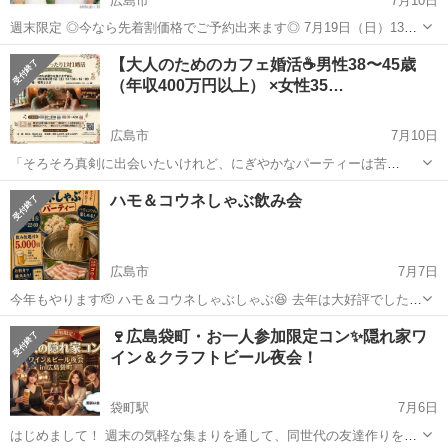
広島市
7月10日
週末限定 ◎今なら先着割価格でご予約出来ます◎ 7月19日（日）13時
30分～広島市安芸区民文化センター4F会議室C《50代/60代》《シニア
広島
広島市
パーティー
ギャンブル
【大人のためのカフェ婚活☕️男性38〜45歳
恋活》 まだまだこれから！ゆっくりお話し大人の出会い編 男性...
（年収400万円以上） ×女性35…
広島市
7月10日
「そろそろ真剣に出会いたいけれど、にぎやかなパーティーは苦
手…」 「周りの目が気になって、落ち着いて話せない…」 そんな大人
広島
広島市
パーティー
会場
ハモ＆コウネしゃぶ飲み会
のための、特別な婚活イベントを【広島市中区・喫茶さえき】さんで
開催します✨ 今回のポイントは、な...
広島市
7月7日
今年もやります🫡 ハモ＆コウネしゃぶしゃぶ😆 去年は大好評でした
ありがとうございます🙏 今の時期しか食べられないこの組み合わせ😆
広島
広島市
パーティー
飲み会
🍷広島袋町・お一人参加限定コン✨隠れ家ワ
かなりのオススメです ２時間たっぷりの飲み放題付き🍻 ぜひ、ご参加
イン＆クラフトビール夜会！
ください😄 日時 ...
袋町駅
7月6日
はじめまして！ 週末の気軽な集まりを通して、同世代の友達作りをす