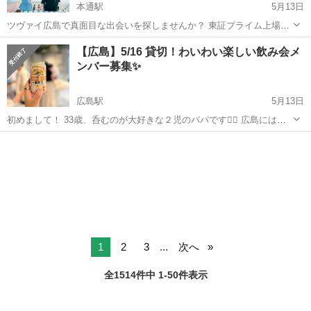
本通駅
5月13日
ツヴァイ広島で真面目な出会いを探しませんか？ 東証プライム上場企
業「IBJ」が運営するIBJMatchingは、 安心・安全な婚活パーティーで
広島
広島市
本通駅
パーティー
IBJ
【広島】5/16 貸切！わいわい楽しい飲み会メ
す！ ■お申し込み・詳細はこちら https://www.pa...
ンバー募集✨
広島駅
5月13日
初めまして！ 33歳、呑むのが大好きな２児のパパです🙋‍♂️ 広島にはい
ろんなサークルがありますが、 ここでは20〜30代限定で、 おしゃれ
広島
広島市
広島駅
パーティー
飲み会
なお店を貸し切って 気軽に楽しめる“ゆる飲み会”を開催しています🍻
✨ 🍹どんな...
1
2
3
...
次へ
全1514件中 1-50件表示