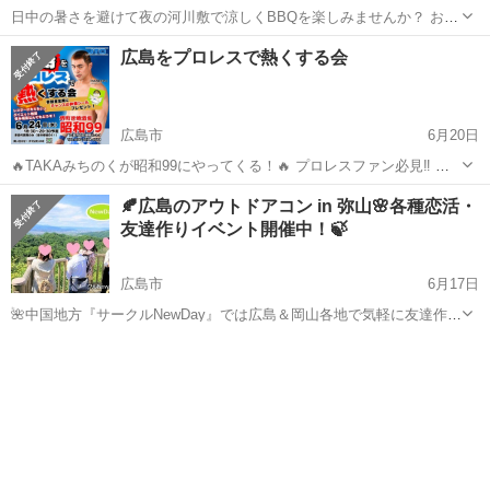
日中の暑さを避けて夜の河川敷で涼しくBBQを楽しみませんか？ お肉
やソフトドリンクは料金に含まれています。 お酒を飲みたい方は各自
広島
広島市
新白島駅
パーティー
河川敷
広島をプロレスで熱くする会
ご持参ください。 ※ 今回は恋活・婚活イベントではなく友達作りイベ
ントです 日時：...
広島市
6月20日
🔥TAKAみちのくが昭和99にやってくる！🔥 プロレスファン必見‼️ あ
のJTO代表・TAKAみちのく選手と直接話せる交流会を開催します✨ プ
広島
広島市
パーティー
プロレス
🍂広島のアウトドアコン in 弥山🌸各種恋活・
ロレスの話はもちろん、 💪レスラーになりたい 🔥夢を叶えたい 🍺気
友達作りイベント開催中！🍃
軽に交流し...
広島市
6月17日
🌺中国地方『サークルNewDay』では広島＆岡山各地で気軽に友達作り
＆恋活できる散策・登山コンや恋活パーティーのイベントを開催中！
広島
広島市
パーティー
サークル
🌺 🍃今回は宮島の人気ハイキングスポット『弥山』で楽いハイキング
しながら友達作りしよう！...