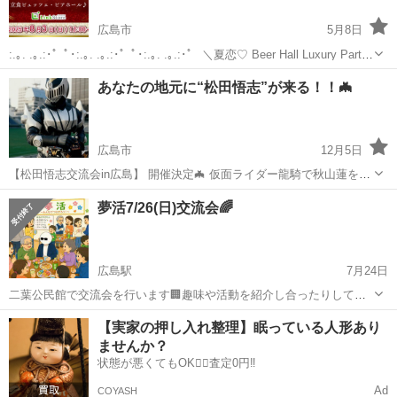
広島市
5月8日
:.｡. .｡.:･゜ﾟ･:.｡. .｡.:･゜ﾟ･:.｡. .｡.:･゜ ＼夏恋♡ Beer Hall Luxury Party
🍻✨／ ･:.｡. .｡.:･゜ﾟ･:.｡. .｡.:･゜ﾟ･:.｡. .｡.:･゜ ...
広島
広島市
パーティー
会場
あなたの地元に“松田悟志”が来る！！🦇
広島市
12月5日
【松田悟志交流会in広島】 開催決定🦇 仮面ライダー龍騎で秋山蓮を演
じ、その後もドラマやバラエティと多岐に渡り活躍を続ける俳優松田
広島
広島市
パーティー
地元
夢活7/26(日)交流会🌈
悟志さんとの交流会を開催✨ 今回は広島で開催することとなりました
🔥 九州北部、中国、四国...
広島駅
7月24日
二葉公民館で交流会を行います🏢趣味や活動を紹介し合ったりして、
企画をする会です📝思いつきや、妄想でも構いません💡みんなでアイ
広島
広島市
広島駅
パーティー
公民館
【実家の押し入れ整理】眠っている人形あり
デアを出し合って、夢を広げていければと思います🌈 日時 令和8年7
ませんか？
月26日(日)14時〜17時 ...
状態が悪くてもOK🙆‍♀️査定0円‼️
Ad
COYASH