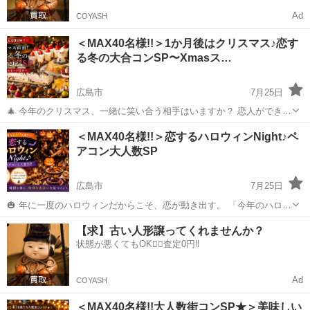
Ad
COYASH
＜MAX40名様!!＞1か月後はクリスマス♪恋す
る冬の大合コンSP〜Xmasス…
広島市
7月25日
🎄 今年のクリスマス、一緒に笑い合う相手はいますか？ 恋人ができる
と、冬はもっと楽しくなる。 イルミネーションを見に行ったり、プレ
広島
広島市
パーティー
スイーツ
＜MAX40名様!!＞恋するハロウィンNight♪ペ
ゼントを選んだり、何気ない時間まで特別になる季節です✨ そこで今
アコン大人数SP
回は【32歳...
広島市
7月25日
🎃 年に一度のハロウィンだからこそ、恋が動き出す。 「今年のハロウ
ィンは、誰と過ごしますか？」 せっかくのイベントシーズン、一人で
広島
広島市
パーティー
【求】古い人形譲ってくれませんか？
過ごすのはもったいない！ 今回は【最大40名様】の大人数ハロウィン
状態が悪くてもOK🙆‍♀️査定0円‼️
Party...
Ad
COYASH
＜MAX40名様!!大人数街コンSP★＞美味しい