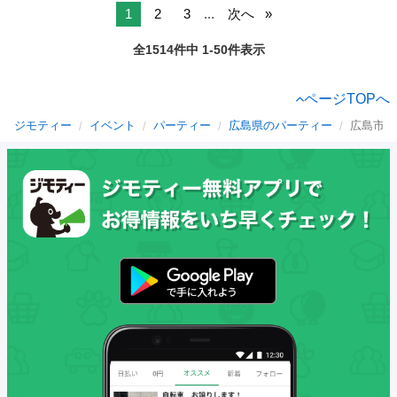
1
2
3
...
次へ
全1514件中 1-50件表示
ページTOPへ
ジモティー
イベント
パーティー
広島県のパーティー
広島市の