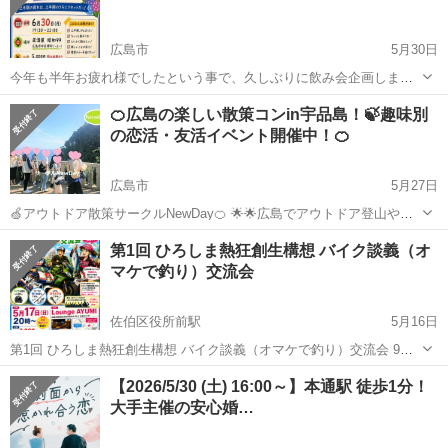
広島市
5月30日
今年も半年お疲れ様でしたという事で、久しぶりに飲み会企画しまし
た🍻 半年分の疲れをおいしい料理とお酒で癒しましょう😌 そして、色
広島
広島市
パーティー
🍊広島の楽しい散策コンin宇品島！🍃趣味別
んな方と良いご縁も広げてください🤝 2時たっぷりと飲み放題付きで
の恋活・友活イベント開催中！🍊
す🍻 生存確認させてください...
広島市
5月27日
🍏アウトドア散策サークルNewDay🍊 🌟🌟広島でアウトドア登山や気
軽に参加できる恋活・友活パーティーなど、趣味で繋がる楽しいイベ
広島
広島市
パーティー
アウトドア
第1回 ひろしま熱狂創生構想 バイク談義（オ
ントを開催中！🌟🌟 🌺今回は広島の観光地『宇品島』で美しい海岸を
マケで釣り）交流会
みながら、皆で楽し...
佐伯区役所前駅
5月16日
第1回 ひろしま熱狂創生構想 バイク談義（オマケで釣り）交流会 9月6
日、もみのき森林公園で480台を目指します。 ただ、その前にまず、
広島
広島市
佐伯区役所前駅
パーティー
二丁目
【2026/5/30 (土) 16:00～】本通駅 徒歩1分！
バイク好きが顔を合わせる場を作ります。 日時 5月17日（日）20時～
大手主催の安心婚…
とり...