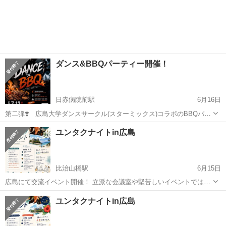
ダンス&BBQパーティー開催！
日赤病院前駅
6月16日
第二弾❣️ 広島大学ダンスサークル(スターミックス)コラボのBBQパー
ティー開催のお知らせです！ この夏熱いイベントで盛り上がろう✊
広島
広島市
日赤病院前駅
パーティー
BBQ
ユンタクナイトin広島
BBQしながら目の前でセクシーで圧巻のダンスパフォーマンスが見れ
るイベントです！ B...
比治山橋駅
6月15日
広島にて交流イベント開催！ 立派な会議室や堅苦しいイベントではあ
りません。 会場は初めておじゃまする尾道です。(笑) 開催場所：フジ
広島
広島市
比治山橋駅
パーティー
山内
ユンタクナイトin広島
グラン広島3階フードコートです。 開催時間：17時30分〜19時00分 お
好きな飲み物...