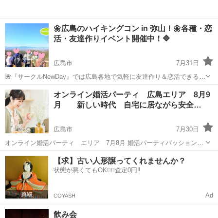
🌼広島のハイキングコン in 弥山！🌼各種・恋
活・友達作りイベント開催中！🔷
広島市
7月31日
🌺『サークルNewDay』では広島各地で気軽に友達作り＆恋活できる各
種アウトドア散策や食事パーティーを開催中！🌺 🍃今回は広島の人気
広島
広島市
パーティー
ハイキングコン
オンライン婚活パーティ 広島エリア 8月9
ハイキングスポット『弥山』で楽い登山イベントを開催します。🍃 日
月 新しい時代 自宅に居ながら安全…
時： ...
広島市
7月30日
オンライン婚活パーティ エリア 7月8月 婚活パーティパッション
奇跡の出会い♪新しい時代 自宅に居ながら安全安心お気軽に婚活しま
広島
広島市
パーティー
カップル
【求】古い人形譲ってくれませんか？
せんか？ 8月3日（月）21時～★月1特別企画★【今年こそ結婚したい
状態が悪くてもOK🙆‍♀️査定0円‼️
方限定】ZOOM...
Ad
COYASH
飲み会