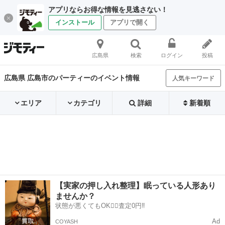
アプリならお得な情報を見逃さない！
インストール
アプリで開く
広島県
検索
ログイン
投稿
広島県 広島市のパーティーのイベント情報
人気キーワード
エリア
カテゴリ
詳細
新着順
【実家の押し入れ整理】眠っている人形あり
ませんか？
状態が悪くてもOK🙆‍♀️査定0円‼️
Ad
COYASH