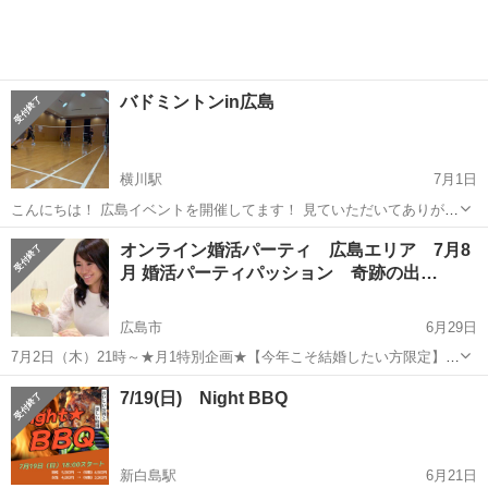
みべ高い人 ...
バドミントンin広島
横川駅
7月1日
こんにちは！ 広島イベントを開催してます！ 見ていただいてありがと
うございます😆 この度大人気のバドミントン6/13（月）の募集になり
広島
広島市
横川駅
パーティー
オンライン婚活パーティ 広島エリア 7月8
ます🏸 お1人でも友達とでもご参加OKです！！ ・友達が欲しい人 ・
月 婚活パーティパッション 奇跡の出…
運動したい人 ...
広島市
6月29日
7月2日（木）21時～★月1特別企画★【今年こそ結婚したい方限定】
ZOOM無料個別婚活相談セミナー 男性20歳～69歳0円 女性20歳～69
広島
広島市
パーティー
7/19(日) Night BBQ
歳0円 https://www.passion-bridal.com/sched...
新白島駅
6月21日