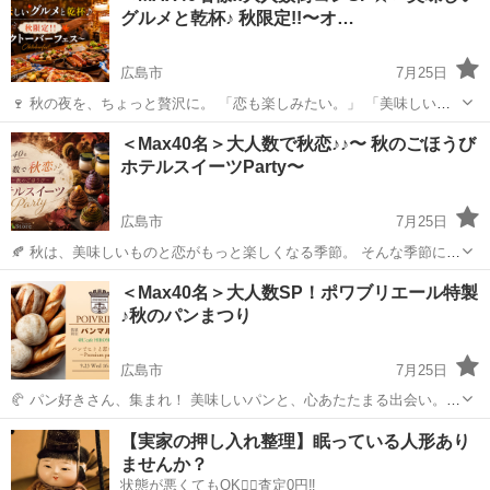
グルメと乾杯♪ 秋限定!!〜オ…
広島市
7月25日
🍷 秋の夜を、ちょっと贅沢に。 「恋も楽しみたい。」 「美味しい時
間も過ごしたい。」 そんな大人のためのLuxury Partyを開催します✨
広島
広島市
パーティー
会場
＜Max40名＞大人数で秋恋♪♪〜 秋のごほうび
今回は【最大40名様】の立食スタイル！ 自由に移動しな...
ホテルスイーツParty〜
広島市
7月25日
🍂 秋は、美味しいものと恋がもっと楽しくなる季節。 そんな季節にぴ
ったりの【ホテルスイーツParty】を開催します✨ 今回は【最大40名
広島
広島市
パーティー
スイーツ
＜Max40名＞大人数SP！ポワブリエール特製
様】の大人数スペシャル！ 一度にたくさんの方と出会えるので、「相
♪秋のパンまつり
性の合...
広島市
7月25日
🥐 パン好きさん、集まれ！ 美味しいパンと、心あたたまる出会い。
どちらも楽しめる、40代・50代限定のプレミアム恋活イベントを開催
広島
広島市
パーティー
【実家の押し入れ整理】眠っている人形あり
します✨ 今回は【最大40名様】の大人数企画！ 「たくさんの方と話し
ませんか？
てみ...
状態が悪くてもOK🙆‍♀️査定0円‼️