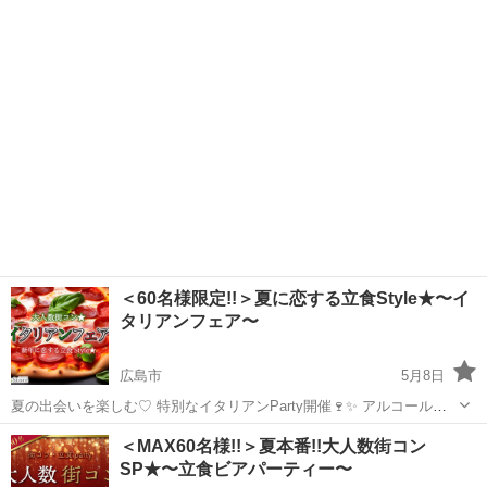
で広島県広島市で開催✨ 蝉の声に夏のイベントに参加しましょう 📍開
広島
広島市
パーティー
社会人サークル
催日時📍 ２０２６年０８月０９日(日)１６：００か...
＜60名様限定!!＞夏に恋する立食Style★〜イ
タリアンフェア〜
広島市
5月8日
夏の出会いを楽しむ♡ 特別なイタリアンParty開催🍷✨ アルコール飲
み放題付きの、 少し贅沢な“大人数イタリアンコン”をご用意しました♪
広島
広島市
パーティー
会場
＜MAX60名様!!＞夏本番!!大人数街コン
今回は立食スタイルなので、 気になる方に自然に声をかけやすく、 ...
SP★〜立食ビアパーティー〜