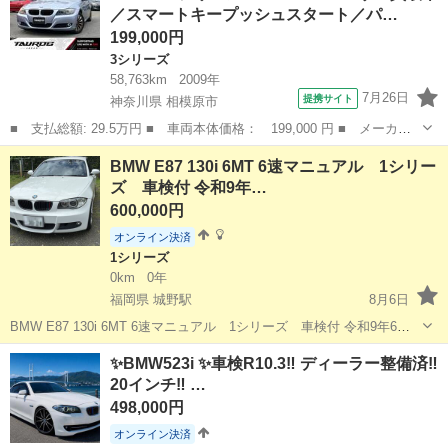
／スマートキープッシュスタート／パ…
産等をされた方や...
199,000円
3シリーズ
58,763km
2009年
7月26日
提携サイト
神奈川県 相模原市
■ 支払総額: 29.5万円 ■ 車両本体価格： 199,000 円 ■ メーカー
名： ＢＭＷ ■ 車種名： ３シリーズ ■ グレード名： ３２０
神奈川
相模原市
3シリーズ
BMW E87 130i 6MT 6速マニュアル 1シリー
ｉ ユーザー買取車／スマートキープッシュスタート／パワステ／パ
ズ 車検付 令和9年…
ワーウィンドウ...
600,000円
オンライン決済
1シリーズ
0km
0年
福岡県 城野駅
8月6日
BMW E87 130i 6MT 6速マニュアル 1シリーズ 車検付 令和9年6月
走行約19万ｋｍ（使用中の為距離は増えます） H20年式 車検令和9年
福岡
北九州市
城野駅
1シリーズ
✨BMW523i ✨車検R10.3‼️ ディーラー整備済‼️
6月8日まで 現存台数も減っていきた、直6気筒 NA FR 6M...
20インチ‼️ …
498,000円
オンライン決済