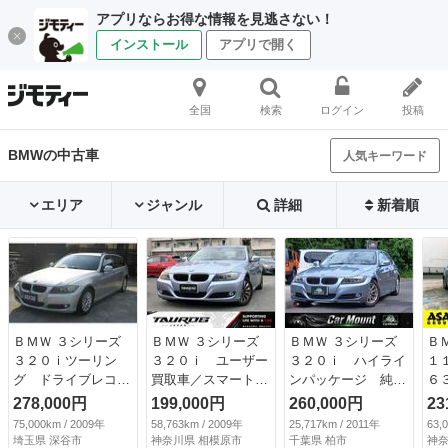
アプリならお得な情報を見逃さない！
インストール
アプリで開く
全国
検索
ログイン
投稿
BMWの中古車
人気キーワード
エリア
ジャンル
詳細
新着順
ＢＭＷ ３シリーズ
ＢＭＷ ３シリーズ
ＢＭＷ ３シリーズ
Ｂ
３２０ｉツーリン
３２０ｉ ユーザー
３２０ｉ ハイライ
１
グ ドライブレコー
買取車／スマートキ
ンパッケージ 純正
６
ダー ＥＴＣ 本革
ープッシュスタート
ナビ／純正アルミホ
Ｉ
278,000円
199,000円
260,000円
23
シート 走行距離７
／パワステ／パワー
イール／ＥＴＣ／レ
／
75,000km / 2009年
58,763km / 2009年
25,717km / 2011年
63,
５，０００ｋｍ パ
ウィンドウ／本革シ
ザーシート／オート
（
埼玉県 深谷市
神奈川県 相模原市
千葉県 柏市
神奈