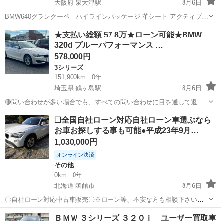
大阪府 泉大津駅
8月6日
BMW640グランクーペ ハイラインパッケージ 革シート アクティブク
ルーズコントロール ヘッドアップディスプレイ LEDヘッドライト サ
大阪
泉大津市
泉大津駅
その他
車両
★支払い総額 57.8万★ローン可能★BMW
ンルーフなし車両 パドルシフト シートヒーター 2014年式 車検令和9
320d プルーパフォーマンス …
年4月まで 走...
578,000円
3シリーズ
151,900km
0年
埼玉県 鶴ヶ島駅
8月6日
🔴問い合わせが多い場合でも、すべての問い合わせに目を通して返信
しておりますので、気にせずお気軽にお問い合わせください😊 ◆出品
埼玉
川越市
鶴ヶ島駅
3シリーズ
車両
❑全国自社ローン対応自社ローン車選ぶなら
番号◆ S5J1733 ◆支払い総額◆ 57.8万円 ローン可能！ 提携ロー...
お車お探しする事も可能●平成23年9月…
1,030,000円
オンライン決済
その他
0km
0年
北海道 函館市
8月6日
〇自社ローン対応中古車販売〇※ローン等、不安な方も相談下さい※
☆どなたでもローン対応可能☆ １、勤続年数の短い方
北海道
函館市
その他
ローン
ＢＭＷ ３シリーズ ３２０ｉ ユーザー買取車
や自営業の方 ２、パートをされる主婦の方や派遣社員の方 ３、自己破