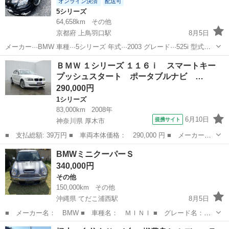
オンライン決済
配送可
5シリーズ
64,658km
その他
京都府 上鳥羽口駅
8月5日
メーカー···BMW 車種···5シリーズ 年式···2003 グレード···525i 型式
···NA25 走行距離···64658km 修復歴···修復歴なし 車検有効期限 年
京都
京都市
上鳥羽口駅
5シリーズ
エナジー
ＢＭＷ １シリーズ １１６ｉ スマートキー
···2027 月···9 ボディタイプ...
プッシュスタート ポータブルナビ …
290,000円
1シリーズ
83,000km
2008年
6月10日
提携サイト
神奈川県 厚木市
■ 支払総額: 39万円 ■ 車両本体価格： 290,000 円 ■ メーカー
名： ＢＭＷ ■ 車種名： １シリーズ ■ グレード名： １１６
神奈川
厚木市
1シリーズ
BMWミニクーパーＳ
ｉ スマートキー プッシュスタート ポータブルナビ バックカメ
340,000円
ラ 純正ＣＤオーデ...
その他
150,000km
その他
沖縄県 てだこ浦西駅
8月5日
■ メーカー名： BMW ■ 車種名： ＭＩＮＩ ■ グレード名：
クーパーS（2名乗り） ■ 排気量： 1600cc ■ ドア枚数： 3D ■
沖縄
うるま市
てだこ浦西駅
その他
ミニクーパー