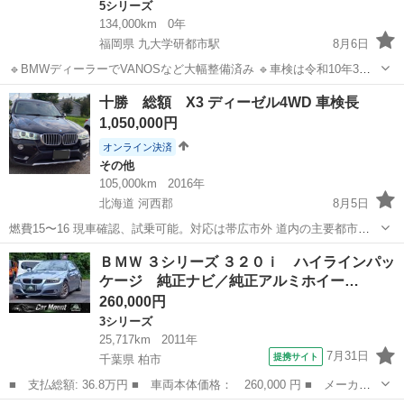
5シリーズ
134,000km
0年
福岡県 九大学研都市駅
8月6日
🔹BMWディーラーでVANOSなど大幅整備済み 🔹車検は令和10年3月
まで。そのまま乗って帰れます。 🔹20インチアルミ装着・純正アルミ
福岡
福岡市
九大学研都市駅
5シリーズ
車両
十勝 総額 X3 ディーゼル4WD 車検長
もお付けします。 画像はフロント リア 共に加工でナンバープレート
1,050,000円
消してます。 ...
オンライン決済
その他
105,000km
2016年
北海道 河西郡
8月5日
燃費15〜16 現車確認、試乗可能。対応は帯広市外 道内の主要都市近
郊であれば、別途で自搬の相談可 ACC,HUD,ブレーキホールド等のオ
北海道
河西郡
その他
ＢＭＷ ３シリーズ ３２０ｉ ハイラインパッ
プション装備 ドライブレコーダー パワーバックドア 総額てもと 3N
ケージ 純正ナビ／純正アルミホイー…
厳守
260,000円
3シリーズ
25,717km
2011年
7月31日
提携サイト
千葉県 柏市
■ 支払総額: 36.8万円 ■ 車両本体価格： 260,000 円 ■ メーカー
名： ＢＭＷ ■ 車種名： ３シリーズ ■ グレード名： ３２０