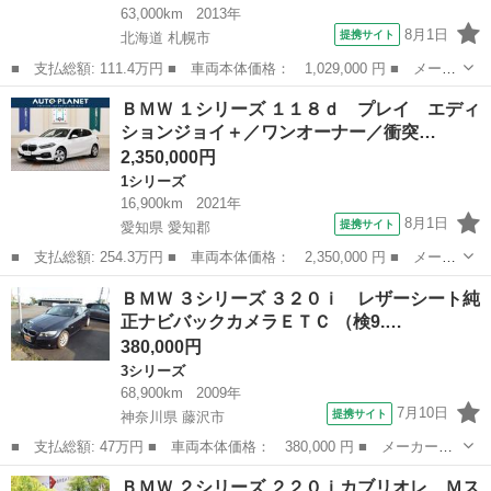
63,000km
2013年
8月1日
提携サイト
北海道 札幌市
■ 支払総額: 111.4万円 ■ 車両本体価格： 1,029,000 円 ■ メーカ
ー名： ＢＭＷ ■ 車種名： Ｘ１ ■ グレード名： ｘＤｒｉｖ
北海道
札幌市
その他
ＢＭＷ １シリーズ １１８ｄ プレイ エディ
ｅ ２０ｉ ｘライン ■ 排気量： 2000cc ■ ドア枚数： 5D ...
ションジョイ＋／ワンオーナー／衝突…
2,350,000円
1シリーズ
16,900km
2021年
8月1日
提携サイト
愛知県 愛知郡
■ 支払総額: 254.3万円 ■ 車両本体価格： 2,350,000 円 ■ メーカ
ー名： ＢＭＷ ■ 車種名： １シリーズ ■ グレード名： １１８
愛知
愛知郡
1シリーズ
ＢＭＷ ３シリーズ ３２０ｉ レザーシート純
ｄ プレイ エディションジョイ＋／ワンオーナー／衝突軽減ブレー
正ナビバックカメラＥＴＣ （検9.…
キ／ＡＣ...
380,000円
3シリーズ
68,900km
2009年
7月10日
提携サイト
神奈川県 藤沢市
■ 支払総額: 47万円 ■ 車両本体価格： 380,000 円 ■ メーカー
名： ＢＭＷ ■ 車種名： ３シリーズ ■ グレード名： ３２０
神奈川
藤沢市
3シリーズ
ＢＭＷ ２シリーズ ２２０ｉカブリオレ Ｍス
ｉ レザーシート純正ナビバックカメラＥＴＣ ■ 排気量： 2000cc