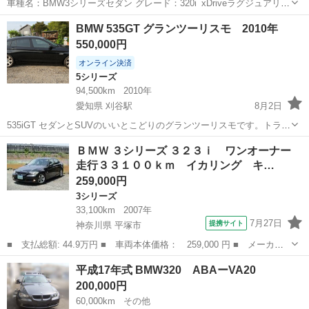
車種名：BMW3シリーズセダン グレード：320i_xDriveラグジュアリー
年式：H25年8月 走行距離：94,000㌔ 車検：R8.8月 ※新規車検取得は
宮城
仙台市
3シリーズ
本革
BMW 535GT グランツーリスモ 2010年
別途10万円頂戴致します。 豪華装備！ 希少グ...
550,000円
オンライン決済
5シリーズ
94,500km
2010年
愛知県 刈谷駅
8月2日
535iGT セダンとSUVのいいとこどりのグランツーリスモです。トラン
クルームが大きく日常だけでなく、ゴルフやレジャーなどでも活躍し
愛知
刈谷市
刈谷駅
5シリーズ
走行距離
ＢＭＷ ３シリーズ ３２３ｉ ワンオーナー
ます。 走行性能、快適性能両方を兼ね備えた車です。 スリーサイズは
走行３３１００ｋｍ イカリング キ…
全長5000mm✕全...
259,000円
3シリーズ
33,100km
2007年
7月27日
提携サイト
神奈川県 平塚市
■ 支払総額: 44.9万円 ■ 車両本体価格： 259,000 円 ■ メーカー
名： ＢＭＷ ■ 車種名： ３シリーズ ■ グレード名： ３２３
神奈川
平塚市
3シリーズ
平成17年式 BMW320 ABAーVA20
ｉ ワンオーナー 走行３３１００ｋｍ イカリング キセノンヘッ
200,000円
ドライト 電動...
60,000km
その他