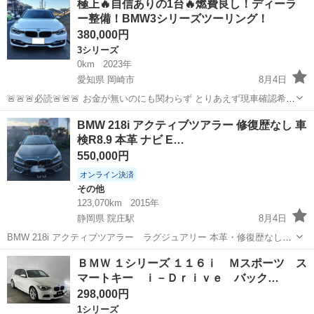
極上🔥自信ありの1台🔥燃費良し！ディーラ
修復歴有無： あり ■ 年式（年）： 2002 ■ 走行距離：
ー整備！BMW3シリーズツーリング！
150000k...
380,000円
3シリーズ
0km
2023年
愛知県 岡崎市
8月4日
🚨🚨🚨必読🚨🚨🚨 お金が無いのにも関わらず とりあえず現車確認希望
される方 時間の無駄なので質問しないで下さい🙇‍♂️ お金と常識があり
愛知
岡崎市
3シリーズ
走行距離
BMW 218i アクティブツアラー 修復歴なし 車
お取引の早い方 現車確認後にその場でお取引可能な方 のみご質問下さ
検R8.9 本革 ナビ E…
い🙇‍...
550,000円
オンライン決済
その他
123,070km
2015年
静岡県 院庄駅
8月4日
BMW 218i アクティブツアラー ラグジュアリー 本革・修復歴なし・
車検R8.9【個人出品】 車両情報 平成27年式 走行距離：123070km（使
静岡
磐田市
院庄駅
その他
アクティブツアラー
ＢＭＷ １シリーズ １１６ｉ Ｍスポーツ ス
用中のため多少増えます） 車検：令和8年9月まで 修復歴なし ...
マートキー ｉ－Ｄｒｉｖｅ バック…
298,000円
1シリーズ