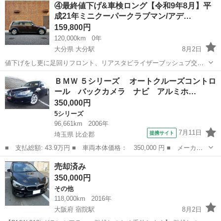
長崎
佐世保市
左石駅
その他
車両
④最終値下げ&車検ロング【令和9年8月】平
ンスソナー オートクルーズコントロール ナビ ＨＩＤ サンルー
成21年ミニクーパークラブマン/アデ…
フ...
159,800円
120,000km
0年
大分県 大分駅
8月2日
値下げをし更に足回りフロント、リアスタビライザーブッシュブ交
換、タイミングテンショナー交換、ソレノイドバルブ、ウォーターポ
大分
大分市
大分駅
BMW
クラブマン
ＢＭＷ ５シリーズ オートクルーズコントロ
ンプ、サーモスタット、ウォーターポンプパイプ交換しました。 とて
ール バックカメラ ナビ アルミホ…
もカラーリングが可愛いミニクーパー...
350,000円
5シリーズ
96,661km
2006年
7月11日
提携サイト
埼玉県 比企郡
■ 支払総額: 43.9万円 ■ 車両本体価格： 350,000 円 ■ メーカー
名： ＢＭＷ ■ 車種名： ５シリーズ ■ グレード名： オート
埼玉
比企郡
5シリーズ
売却済み
クルーズコントロール バックカメラ ナビ アルミホイール ＨＩ
350,000円
Ｄ ＡＴ シ...
その他
118,000km
2016年
大阪府 宿院駅
8月2日