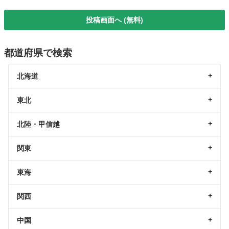
投稿画面へ (無料)
都道府県で検索
北海道
東北
北陸・甲信越
関東
東海
関西
中国