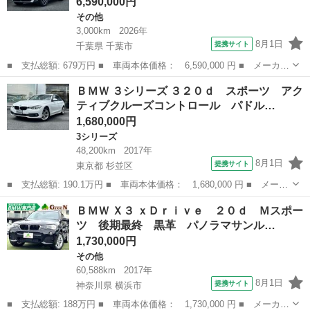
6,590,000円
その他
3,000km
2026年
8月1日
提携サイト
千葉県 千葉市
■ 支払総額: 679万円 ■ 車両本体価格： 6,590,000 円 ■ メーカー
名： ＢＭＷ ■ 車種名： Ｘ３ ■ グレード名： ２０ ｘＤｒｉ
千葉
千葉市
その他
ＢＭＷ ３シリーズ ３２０ｄ スポーツ アク
ｖｅ Ｘライン 正規認定中古車／元試乗車／マイルドハイブリッド
ティブクルーズコントロール パドル…
／コンフォ...
1,680,000円
3シリーズ
48,200km
2017年
8月1日
提携サイト
東京都 杉並区
■ 支払総額: 190.1万円 ■ 車両本体価格： 1,680,000 円 ■ メーカ
ー名： ＢＭＷ ■ 車種名： ３シリーズ ■ グレード名： ３２０
東京
杉並区
3シリーズ
ＢＭＷ Ｘ３ ｘＤｒｉｖｅ ２０ｄ Ｍスポー
ｄ スポーツ アクティブクルーズコントロール パドルシフト Ｃ
ツ 後期最終 黒革 パノラマサンル…
Ｄプレー...
1,730,000円
その他
60,588km
2017年
8月1日
提携サイト
神奈川県 横浜市
■ 支払総額: 188万円 ■ 車両本体価格： 1,730,000 円 ■ メーカー