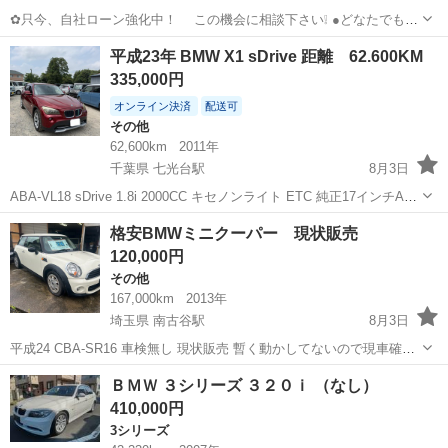
✿只今、自社ローン強化中！ この機会に相談下さい❕ ●どなたでも自
社ローン対応可能です● ・勤続年数の短い方や自営業
山形
新庄市
3シリーズ
車両
平成23年 BMW X1 sDrive 距離 62.600KM
の方 ・パートやアルバイト勤務の主婦の方や派遣社員の方 ・自...
335,000円
オンライン決済
配送可
その他
62,600km
2011年
千葉県 七光台駅
8月3日
ABA-VL18 sDrive 1.8i 2000CC キセノンライト ETC 純正17インチAW
距離 62.600KM 車検 9年／07月 不具合はありません. リサイクル料
千葉
野田市
七光台駅
その他
格安BMWミニクーパー 現状販売
金がプラスになります 現車確...
120,000円
その他
167,000km
2013年
埼玉県 南古谷駅
8月3日
平成24 CBA-SR16 車検無し 現状販売 暫く動かしてないので現車確認
お願いします。 一応今日動かして動作は平気そーです。 訳のわからな
埼玉
川越市
南古谷駅
その他
ＢＭＷ ３シリーズ ３２０ｉ （なし）
い外人は無視します
410,000円
3シリーズ