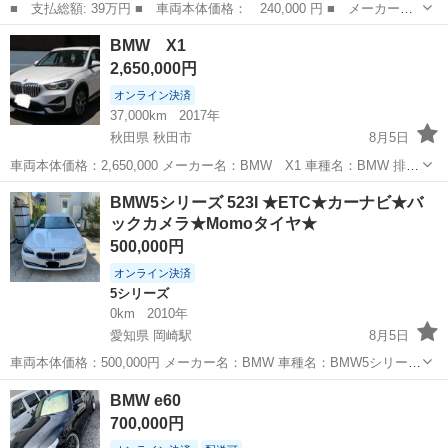
■ 支払総額: 39万円 ■ 車両本体価格： 240,000 円 ■ メーカー
名： ＢＭＷ ■ 車種名： １シリーズ ■ グレード名： １２０
埼玉
北葛飾郡
1シリーズ
BMW X1
ｉ プッシュスタート ＥＴＣ オートライト パワーシート 純正
2,650,000円
アルミホイール 革...
オンライン決済
37,000km
2017年
秋田県 秋田市
8月5日
車両本体価格：2,650,000 メーカー名：BMW X1 車種名：BMW 排気
量：2000㏄ 年式：H29 走行距離：37000㌔ 色名：白 駆動方式：4DW
秋田
秋田市
BMW
車両
BMW5シリーズ 523I ★ETC★カーナビ★バ
※自社分割...
ックカメラ★Momoタイヤ★
500,000円
オンライン決済
5シリーズ
0km
2010年
愛知県 岡崎駅
8月5日
車両本体価格：500,000円 メーカー名：BMW 車種名：BMW5シリーズ
535i 初度登録年/月 平成22/12 型式 : DBA- FP25 車台番号 :
愛知
岡崎市
岡崎駅
5シリーズ
車両
BMW e60
WBAFP32040C545652 車検証:なし 排気...
700,000円