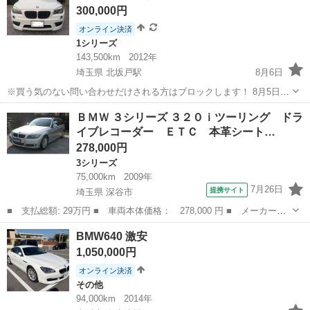
300,000円
オンライン決済
1シリーズ
143,500km
2012年
埼玉県 北坂戸駅
8月6日
※買う気のない問い合わせだけされる方はブロックします！ 8月5日か
ら８月15日まで出張のため不在。 現地払いのみ！ 値下げ中のため、表
埼玉
坂戸市
北坂戸駅
1シリーズ
ＢＭＷ ３シリーズ ３２０ｉツーリング ドラ
示価格以下の値下げ致しません。 自己紹介必読！ 支払総額: 30.万円
イブレコーダー ＥＴＣ 本革シート…
■ 車...
278,000円
3シリーズ
75,000km
2009年
7月26日
提携サイト
埼玉県 深谷市
■ 支払総額: 29万円 ■ 車両本体価格： 278,000 円 ■ メーカー
名： ＢＭＷ ■ 車種名： ３シリーズ ■ グレード名： ３２０ｉ
埼玉
深谷市
3シリーズ
BMW640 激安
ツーリング ドライブレコーダー ＥＴＣ 本革シート 走行距離７
1,050,000円
５，０００ｋｍ ...
オンライン決済
その他
94,000km
2014年