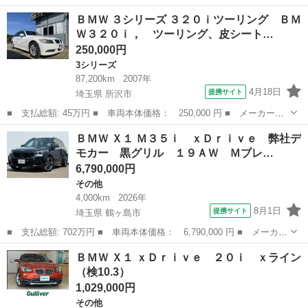
名： ＢＭＷ ■ 車種名： Ｘ３ ■ グレード名： ｘＤｒｉｖｅ
神奈川
横浜市
その他
ＢＭＷ ３シリーズ ３２０ｉツーリング ＢＭ
２０ｄ Ｍスポーツ 後期最終 黒革 パノラマサンルーフ ＡＣ
Ｗ３２０ｉ， ツーリング、皮シート…
Ｃ 衝突軽減...
250,000円
3シリーズ
87,200km
2007年
4月18日
提携サイト
埼玉県 所沢市
■ 支払総額: 45万円 ■ 車両本体価格： 250,000 円 ■ メーカー
名： ＢＭＷ ■ 車種名： ３シリーズ ■ グレード名： ３２０ｉ
埼玉
所沢市
3シリーズ
ＢＭＷ Ｘ１ Ｍ３５ｉ ｘＤｒｉｖｅ 弊社デ
ツーリング ＢＭＷ３２０ｉ， ツーリング、皮シート、電動シート
モカー 黒グリル １９ＡＷ Ｍブレ…
■ 排気量： ...
6,790,000円
その他
4,000km
2026年
8月1日
提携サイト
埼玉県 鶴ヶ島市
■ 支払総額: 702万円 ■ 車両本体価格： 6,790,000 円 ■ メーカー
名： ＢＭＷ ■ 車種名： Ｘ１ ■ グレード名： Ｍ３５ｉ ｘＤ
埼玉
鶴ヶ島市
その他
ＢＭＷ Ｘ１ ｘＤｒｉｖｅ ２０ｉ ｘライン
ｒｉｖｅ 弊社デモカー 黒グリル １９ＡＷ Ｍブレーキ ヘッド
（検10.3）
アップＤ ...
1,029,000円
その他