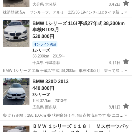
大分県 大分駅
8月2日
抹消登録済み サンルーフ、アルミ 225/35 19インチほぼタイヤ新
品 カーナビ不良
大分
大分市
大分駅
BMW
サンルーフ
BMW 1シリーズ 116i 平成27年式 38,200km
車検R10/3月
530,000円
オンライン決済
1シリーズ
38,200km
2015年
千葉県 作草部駅
8月1日
BMW 1シリーズ 116i 平成27年式 38,200km 車検R10/3月 乗って帰れ
る ご覧頂きありがとうございます。 掲載価格=車両代金+リサイクル
千葉
千葉市
作草部駅
1シリーズ
車両
BMW 320D 2013
料+ 車検費用(自賠責保険&重量税全て) ■自動車基本情報 メ...
440,000円
3シリーズ
198,027km
2013年
広島県 西条駅
8月1日
🔴 走行距離：198,100km 🔴 状態良好！全項目点検済みです 🔴 エコモ
ード、アイドリングストップ機能付き 🔴 外装はきれいな状態（小さな
広島
東広島市
西条駅
3シリーズ
ＢＭＷ １シリーズ １１８ｉ Ｍスポーツパッ
傷のみ） 🔴 エンジン：2000cc ツインパワー・ターボ・ディーゼル 🔴