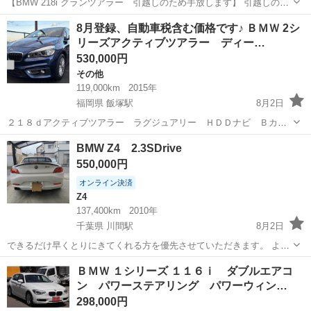
【BMW 218i グランツアラー 引越しのため手放します】 引越しの予
定があり、次の住居へ車を持って行くことが難しいため出品します。
大阪
堺市
宿院駅
その他
8月登録、自動車税含む価格です♪ ＢＭＷ 2シ
2016年（平成28年）初度登録のBMW 218i グランツアラーです。 走
リーズアクティブツアラー ディー…
る、曲...
530,000円
その他
119,000km
2015年
福岡県 飯塚駅
8月2日
２１８ｄアクティブツアラー ラグジュアリー ＨＤＤナビ Ｂカメ
ラ ディーゼルターボ 黒本革 コーナーセンサー スマートキ
福岡
飯塚市
飯塚駅
その他
エンジン
BMW Z4 2.3SDrive
ー 電動リアゲート ＬＥＤヘッドライト プッシュエンジンスター
550,000円
ト アイドリングストップ シートヒーター...
オンライン決済
Z4
137,400km
2010年
千葉県 川間駅
8月2日
できるだけ早くとりにきてくれる方を優先させていただきます。 よろ
しくおねがいします。 過走行ですがエンジン、ミッションはスムーズ
千葉
野田市
川間駅
Z4
車両
ＢＭＷ １シリーズ １１６ｉ ダブルエアコ
で何の違和感もございません。 今年の6月にイグニッションコイルと
ン パワーステアリング パワーウィン…
プラグを新品に交換しています。 ...
298,000円