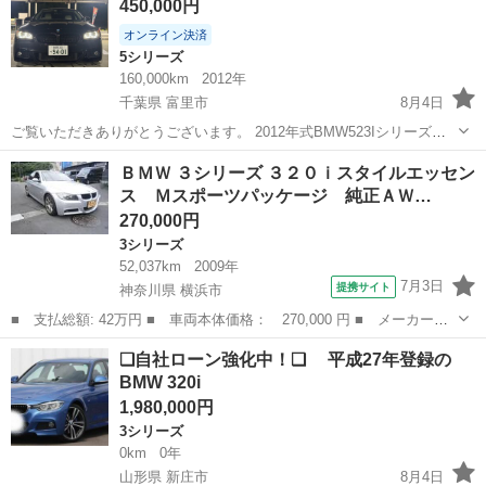
450,000円
ません。現在145000KMぐら...
オンライン決済
5シリーズ
160,000km
2012年
千葉県 富里市
8月4日
ご覧いただきありがとうございます。 2012年式BMW523Iシリーズ出
品致します。 黒のボディに白の内装はなかなかないと思います。 夜に
千葉
富里市
5シリーズ
ＢＭＷ ３シリーズ ３２０ｉスタイルエッセン
なると室内の中はオレンジ色に照らされ、とてもオシャレな室内感で
ス Ｍスポーツパッケージ 純正ＡＷ…
す。また目立つ汚れ等も...
270,000円
3シリーズ
52,037km
2009年
7月3日
提携サイト
神奈川県 横浜市
■ 支払総額: 42万円 ■ 車両本体価格： 270,000 円 ■ メーカー
名： ＢＭＷ ■ 車種名： ３シリーズ ■ グレード名： ３２０ｉ
神奈川
横浜市
3シリーズ
❑自社ローン強化中！❑ 平成27年登録の
スタイルエッセンス Ｍスポーツパッケージ 純正ＡＷ 社外ナビ
BMW 320i
ＥＴＣ バックカ...
1,980,000円
3シリーズ
0km
0年
山形県 新庄市
8月4日