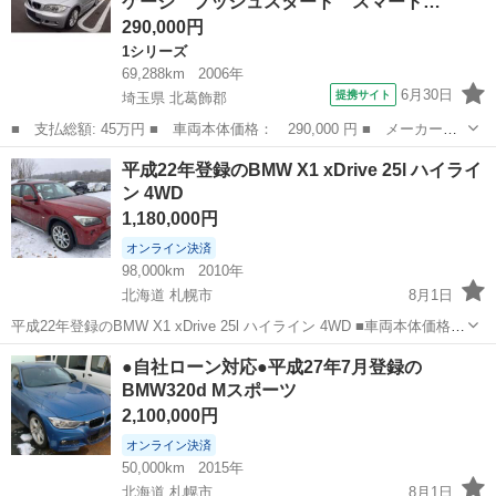
ケージ プッシュスタート スマート…
Bl...
290,000円
1シリーズ
69,288km
2006年
6月30日
提携サイト
埼玉県 北葛飾郡
■ 支払総額: 45万円 ■ 車両本体価格： 290,000 円 ■ メーカー
名： ＢＭＷ ■ 車種名： １シリーズ ■ グレード名： １１８
埼玉
北葛飾郡
1シリーズ
平成22年登録のBMW X1 xDrive 25l ハイライ
ｉ Ｍスポーツパッケージ プッシュスタート スマートキー ＨＩ
ン 4WD
Ｄヘッドライト 純...
1,180,000円
オンライン決済
98,000km
2010年
北海道 札幌市
8月1日
平成22年登録のBMW X1 xDrive 25l ハイライン 4WD ■車両本体価格：
1,180,000円 ■メーカー名：BMW ■車種名：X1 xDrive 25l ハイライン
北海道
札幌市
BMW
車両
●自社ローン対応●平成27年7月登録の
■排気量：3,000cc ■...
BMW320d Mスポーツ
2,100,000円
オンライン決済
50,000km
2015年
北海道 札幌市
8月1日