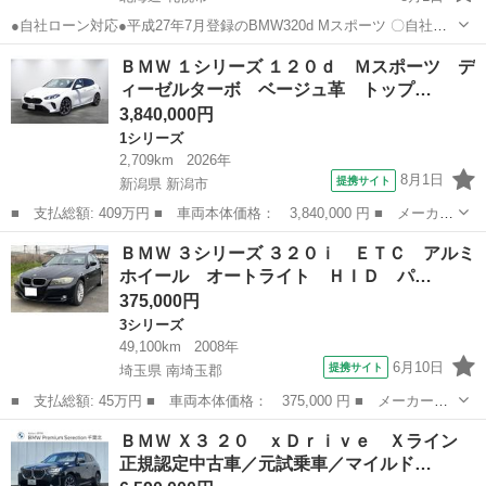
●自社ローン対応●平成27年7月登録のBMW320d Mスポーツ 〇自社ロ
ーン対応中古車販売〇 ☆どなたでもローン対応可能☆
北海道
札幌市
BMW
ＢＭＷ １シリーズ １２０ｄ Ｍスポーツ デ
１、勤続年数の短い方や自営業の方 ２、パートをされる主婦の方や派
ィーゼルターボ ベージュ革 トップ…
遣...
3,840,000円
1シリーズ
2,709km
2026年
8月1日
提携サイト
新潟県 新潟市
■ 支払総額: 409万円 ■ 車両本体価格： 3,840,000 円 ■ メーカー
名： ＢＭＷ ■ 車種名： １シリーズ ■ グレード名： １２０
新潟
新潟市
1シリーズ
ＢＭＷ ３シリーズ ３２０ｉ ＥＴＣ アルミ
ｄ Ｍスポーツ ディーゼルターボ ベージュ革 トップビューカメ
ホイール オートライト ＨＩＤ パ…
ラ 前後ＰＤ...
375,000円
3シリーズ
49,100km
2008年
6月10日
提携サイト
埼玉県 南埼玉郡
■ 支払総額: 45万円 ■ 車両本体価格： 375,000 円 ■ メーカー
名： ＢＭＷ ■ 車種名： ３シリーズ ■ グレード名： ３２０
埼玉
南埼玉郡
3シリーズ
ＢＭＷ Ｘ３ ２０ ｘＤｒｉｖｅ Ｘライン
ｉ ＥＴＣ アルミホイール オートライト ＨＩＤ パワーシー
正規認定中古車／元試乗車／マイルド…
ト ＡＴ 盗難防止シ...