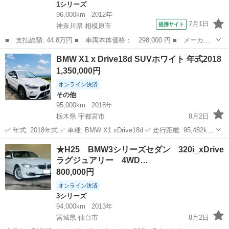
1シリーズ
96,000km
2012年
7月1日
提携サイト
神奈川県 相模原市
■ 支払総額: 44.8万円 ■ 車両本体価格： 298,000 円 ■ メーカー
名： ＢＭＷ ■ 車種名： １シリーズ ■ グレード名： １１６
神奈川
相模原市
1シリーズ
BMW X1 x Drive18d SUVホワイト 年式2018
ｉ ダブルエアコン パワーステアリング パワーウィンドウ ＡＢ
1,350,000円
Ｓ 運転席エア...
オンライン決済
その他
95,000km
2018年
栃木県 宇都宮市
8月2日
✅ 年式: 2018年式 ✅ 車種: BMW X1 xDrive18d ✅ 走行距離: 95,482km
✅ 車検: 令和9年8月まで（約1年8か月残） ✅ 令和8年度自動車税支払
栃木
宇都宮市
その他
エンジン
★H25 BMW3シリーズセダン 320i_xDrive
い済み 🌟 ✅ エンジン: 2.0L Twi...
ラグジュアリー 4WD…
800,000円
オンライン決済
3シリーズ
94,000km
2013年
宮城県 仙台市
8月2日