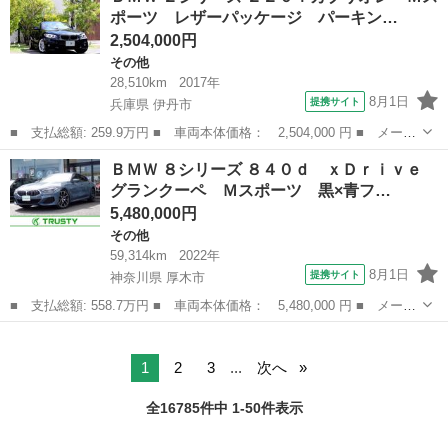
ポーツ レザーパッケージ パーキン…
■ ドア...
2,504,000円
その他
28,510km
2017年
8月1日
提携サイト
兵庫県 伊丹市
■ 支払総額: 259.9万円 ■ 車両本体価格： 2,504,000 円 ■ メーカ
ー名： ＢＭＷ ■ 車種名： ２シリーズ ■ グレード名： ２２０
兵庫
伊丹市
その他
ＢＭＷ ８シリーズ ８４０ｄ ｘＤｒｉｖｅ
ｉカブリオレ Ｍスポーツ レザーパッケージ パーキングサポート
グランクーペ Ｍスポーツ 黒×青フ…
パッケー...
5,480,000円
その他
59,314km
2022年
8月1日
提携サイト
神奈川県 厚木市
■ 支払総額: 558.7万円 ■ 車両本体価格： 5,480,000 円 ■ メーカ
ー名： ＢＭＷ ■ 車種名： ８シリーズ ■ グレード名： ８４０
神奈川
厚木市
その他
ｄ ｘＤｒｉｖｅ グランクーペ Ｍスポーツ 黒×青フルレザーメリ
ノ／純...
1
2
3
...
次へ
全16785件中 1-50件表示