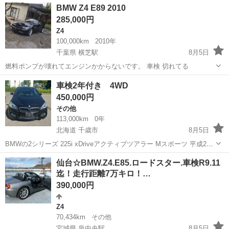
千葉
柏市
3シリーズ
BMW Z4 E89 2010
ｉ ハイラインパッケージ 純正ナビ／純正アルミホイール／ＥＴＣ
285,000円
／レザーシート...
Z4
100,000km
2010年
千葉県 横芝駅
8月5日
燃料ポンプが壊れてエンジンかからないです。 車検 切れてる
千葉
山武郡
横芝駅
Z4
エンジン
車検2年付き 4WD
450,000円
その他
113,000km
0年
北海道 千歳市
8月5日
BMWの2シリーズ 225i xDriveアクティブツアラー Mスポーツ 平成27
年車 現車確認可能 スマートキー2本あり
北海道
千歳市
その他
仙台☆BMW.Z4.E85.ロードスター.車検R9.11
迄！走行距離7万キロ！…
390,000円
Z4
70,434km
その他
宮城県 泉中央駅
8月5日