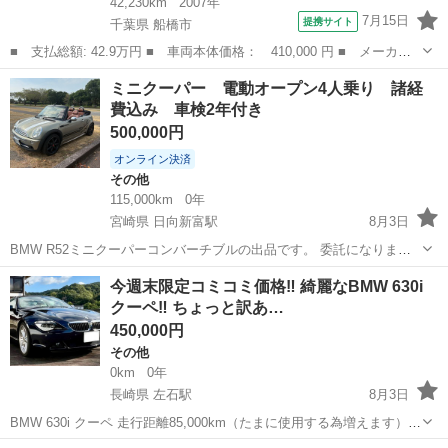
42,230km
2007年
7月15日
提携サイト
千葉県 船橋市
■ 支払総額: 42.9万円 ■ 車両本体価格： 410,000 円 ■ メーカー
名： ＢＭＷ ■ 車種名： ３シリーズ ■ グレード名： ３２０ｉ
千葉
船橋市
3シリーズ
ミニクーパー 電動オープン4人乗り 諸経
■ 排気量： 2000cc ■ ドア枚数： 4D ■ ミッション： AT...
費込み 車検2年付き
500,000円
オンライン決済
その他
115,000km
0年
宮崎県 日向新富駅
8月3日
BMW R52ミニクーパーコンバーチブルの出品です。 委託になりま
す。 これからの季節オープンで走りまわりませんか？ 車検7/31に取り
宮崎
児湯郡
日向新富駅
その他
今週末限定コミコミ価格‼️ 綺麗なBMW 630i
立てです。丸々2年付き 今年度自動車税込みです。 諸経費一切かかり
クーペ‼️ ちょっと訳あ…
ません。 ...
450,000円
その他
0km
0年
長崎県 左石駅
8月3日
BMW 630i クーペ 走行距離85,000km（たまに使用する為増えます）
初度登録 2007年3月 車検2026.11 禁煙車・車両コーティング クリアラ