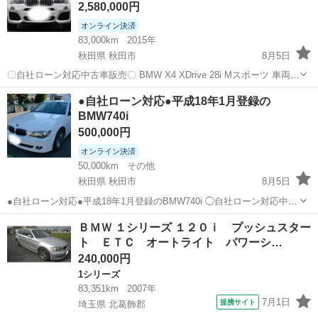
2,580,000円
オンライン決済
83,000km
2015年
秋田県 秋田市
8月5日
〇自社ローン対応中古車販売〇 BMW X4 XDrive 28i Mスポーツ 車両本
体価格：2,580,000円 メーカー名：BMW 車種名：BMW X4 XDrive 28i
秋田
秋田市
BMW
車両
●自社ローン対応●平成18年1月登録の
Mスポーツ 排気量：2...
BMW740i
500,000円
オンライン決済
50,000km
その他
秋田県 秋田市
8月5日
●自社ローン対応●平成18年1月登録のBMW740i ◯自社ローン対応中古
車販売◯ ☆どなたでもローン対応可能☆ １、勤続年
秋田
秋田市
BMW
車両
ＢＭＷ １シリーズ １２０ｉ プッシュスター
数の短い方や自営業の方 ２、パートをされる主婦の方や派遣社員の方
ト ＥＴＣ オートライト パワーシ…
...
240,000円
1シリーズ
83,351km
2007年
7月1日
提携サイト
埼玉県 北葛飾郡