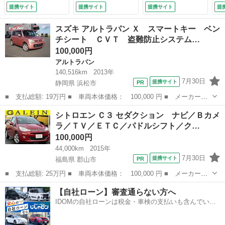
ワーシート （な
ート／電動シート／
エアコン／プッシュ
提携サイト
提携サイト
提携サイト
提
し）
純正ナビ／ＥＴＣ／
スタート （検8.11）
純正１６アルミ／オ
スズキ アルトラパン Ｘ スマートキー ベン
ートエアコンクーラ
チシート ＣＶＴ 盗難防止システム…
ー／シートヒーター
100,000円
／ （検8.10）
アルトラパン
140,516km
2013年
7月30日
提携サイト
静岡県 浜松市
■ 支払総額: 19万円 ■ 車両本体価格： 100,000 円 ■ メーカー
名： スズキ ■ 車種名： アルトラパン ■ グレード名： Ｘ ス
静岡
浜松市
アルトラパン
ベンチシート
シトロエン Ｃ３ セダクション ナビ／Ｂカメ
マートキー ベンチシート ＣＶＴ 盗難防止システム ＡＢＳ Ｃ
ラ／ＴＶ／ＥＴＣ／パドルシフト／ク…
Ｄ アルミホイー...
100,000円
44,000km
2015年
7月30日
提携サイト
福島県 郡山市
■ 支払総額: 25万円 ■ 車両本体価格： 100,000 円 ■ メーカー
名： シトロエン ■ 車種名： Ｃ３ ■ グレード名： セダクショ
福島
郡山市
その他
シトロエン
【自社ローン】審査通らない方へ
ン ナビ／Ｂカメラ／ＴＶ／ＥＴＣ／パドルシフト／クルコン／関東
IDOMの自社ローンは税金・車検の支払いも含んでいる
仕入れ／禁煙／Ａ...
ので毎月の支払額は一定