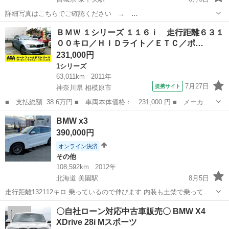
詳細写真はこちらでご確認ください →
https://photos.app.goo.gl/PhcnQVHFdbGvUSsZ7 BMW.Z4（E85）オ
宮城
仙台市
泉中央駅
Z4
走行距離
ＢＭＷ １シリーズ １１６ｉ 走行距離６３１
ープンカーです。とても気持ちよく走れます。 幌はボタン操作の電動
００キロ／ＨＩＤライト／ＥＴＣ／ポ…
式です...
231,000円
1シリーズ
63,011km
2011年
7月27日
提携サイト
神奈川県 相模原市
■ 支払総額: 38.6万円 ■ 車両本体価格： 231,000 円 ■ メーカー
名： ＢＭＷ ■ 車種名： １シリーズ ■ グレード名： １１６
神奈川
相模原市
1シリーズ
BMW x3
ｉ 走行距離６３１００キロ／ＨＩＤライト／ＥＴＣ／ポータブルナ
390,000円
ビ ■ 排気量...
オンライン決済
その他
108,592km
2012年
北海道 美園駅
8月5日
走行距離132112キロ 乗っているので伸びます 内装も土禁で乗ってい
るので綺麗めです 外装もぶつけた跡などもなく綺麗なほうかとおもい
北海道
札幌市
美園駅
その他
走行距離
〇自社ローン対応中古車販売〇 BMW X4
ます！ 小傷はあります 車検は25年10月取って 新品のバッテリーに変
XDrive 28i Mスポーツ
えました 車幅...