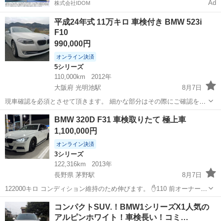
Ad
株式会社IDOM
平成24年式 11万キロ 車検付き BMW 523i
F10
990,000円
オンライン決済
5シリーズ
110,000km
2012年
大阪府 光明池駅
8月7日
現車確認を必須とさせて頂きます。 細かな部分はその際にご確認をお
願いいたします。 あんしん決済の場合、別途5%の手数料を頂きま
大阪
和泉市
光明池駅
5シリーズ
BMW 320D F31 車検取りたて 極上車
す。 名義変更まで、10万円をお預かりさせていただきます。 引き取り
1,100,000円
はご自身で手配をお願いいたし...
オンライン決済
3シリーズ
122,316km
2013年
長野県 茅野駅
8月7日
122000キロ コンディション維持のため伸びます。 ✋110 前オーナー様
がかなり大事にのられていたので、私も引き継いで大切に所持させて
長野
茅野市
茅野駅
3シリーズ
コンパクトSUV.！BMW1シリーズX1人気の
頂いておりました。 純正マットとは別に社外品のマットを引いている
アルピンホワイト！車検長い！コミ…
上で土禁にしていたため...