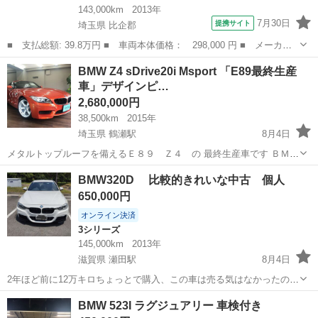
143,000km
2013年
7月30日
提携サイト
埼玉県 比企郡
■ 支払総額: 39.8万円 ■ 車両本体価格： 298,000 円 ■ メーカー
名： ＢＭＷ ■ 車種名： １シリーズ ■ グレード名： １１６
埼玉
比企郡
1シリーズ
BMW Z4 sDrive20i Msport 「E89最終生産
ｉ Ｍスポーツ スマートキー ｉ－Ｄｒｉｖｅ バックカメラ Ｅ
車」デザインピ…
ＴＣ アイドリ...
2,680,000円
38,500km
2015年
埼玉県 鶴瀬駅
8月4日
メタルトップルーフを備えるＥ８９ Ｚ４ の 最終生産車です ＢＭＷ
製としての最後のＺ４です とても大事に扱われてきた事が隅々に分か
埼玉
富士見市
鶴瀬駅
BMW
車両
BMW320D 比較的きれいな中古 個人
るハイクオリティーな１台です 弊社ホームページに沢山の詳細写真を
650,000円
掲載してございます...
オンライン決済
3シリーズ
145,000km
2013年
滋賀県 瀬田駅
8月4日
2年ほど前に12万キロちょっとで購入、この車は売る気はなかったので
すが自営の仕事で少し大きめの荷物が詰める車が必要になり最近別の
滋賀
草津市
瀬田駅
3シリーズ
本革
BMW 523I ラグジュアリー 車検付き
車両を購入し、このBMはこの3カ月ほど維持する程度にしか乗ってい