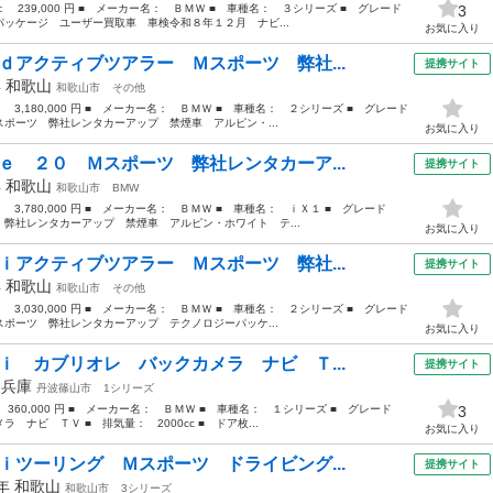
格： 239,000 円 ■ メーカー名： ＢＭＷ ■ 車種名： ３シリーズ ■ グレード
3
ッケージ ユーザー買取車 車検令和８年１２月 ナビ...
お気に入り
ｄアクティブツアラー Ｍスポーツ 弊社...
提携サイト
年
和歌山
和歌山市
その他
： 3,180,000 円 ■ メーカー名： ＢＭＷ ■ 車種名： ２シリーズ ■ グレード
ポーツ 弊社レンタカーアップ 禁煙車 アルピン・...
お気に入り
ｅ ２０ Ｍスポーツ 弊社レンタカーア...
提携サイト
年
和歌山
和歌山市
BMW
： 3,780,000 円 ■ メーカー名： ＢＭＷ ■ 車種名： ｉＸ１ ■ グレード
弊社レンタカーアップ 禁煙車 アルピン・ホワイト テ...
お気に入り
ｉアクティブツアラー Ｍスポーツ 弊社...
提携サイト
年
和歌山
和歌山市
その他
： 3,030,000 円 ■ メーカー名： ＢＭＷ ■ 車種名： ２シリーズ ■ グレード
ポーツ 弊社レンタカーアップ テクノロジーパッケ...
お気に入り
ｉ カブリオレ バックカメラ ナビ Ｔ...
提携サイト
年
兵庫
丹波篠山市
1シリーズ
 360,000 円 ■ メーカー名： ＢＭＷ ■ 車種名： １シリーズ ■ グレード
3
ナビ ＴＶ ■ 排気量： 2000cc ■ ドア枚...
お気に入り
ｉツーリング Ｍスポーツ ドライビング...
提携サイト
1年
和歌山
和歌山市
3シリーズ