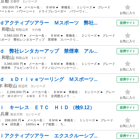
年
京都
京都市
1シリーズ
 300,000 円 ■ メーカー名： ＢＭＷ ■ 車種名： １シリーズ ■ グレード
ートキー パワーシート ドライブレコーダー パワーウィ...
お気に入り
ｄアクティブツアラー Ｍスポーツ 弊社...
提携サイト
年
和歌山
和歌山市
その他
： 3,580,000 円 ■ メーカー名： ＢＭＷ ■ 車種名： ２シリーズ ■ グレード
ポーツ 弊社レンタカーアップ 禁煙車 スパークリ...
お気に入り
ｄ 弊社レンタカーアップ 禁煙車 アル...
提携サイト
年
和歌山
和歌山市
1シリーズ
： 3,380,000 円 ■ メーカー名： ＢＭＷ ■ 車種名： １シリーズ ■ グレード
禁煙車 アルピンホワイト テクノロジーパッケージ...
お気に入り
ｄ ｘＤｒｉｖｅツーリング Ｍスポーツ...
提携サイト
9年
和歌山
田辺市
3シリーズ
格： 2,289,000 円 ■ メーカー名： ＢＭＷ ■ 車種名： ３シリーズ ■ グレー
グ Ｍスポーツ ４ＷＤ ＥＴＣ 全周囲カメラ ...
お気に入り
ｉ キーレス ＥＴＣ ＨＩＤ （検9.12）
提携サイト
年
兵庫
加古川市
1シリーズ
格： 298,000 円 ■ メーカー名： ＢＭＷ ■ 車種名： １シリーズ ■ グレード
 排気量： 1600cc ■ ドア枚数： 5...
お気に入り
ｉアクティブツアラー エクスクルーシブ...
提携サイト