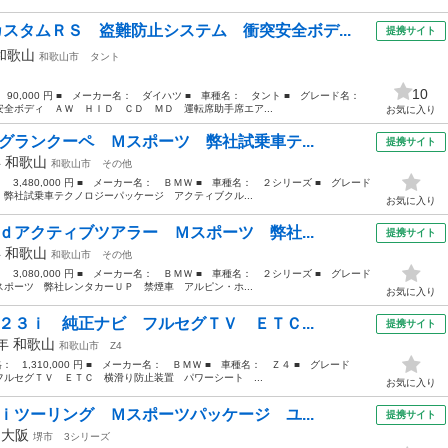
カスタムＲＳ 盗難防止システム 衝突安全ボデ...
提携サイト
和歌山
和歌山市
タント
10
： 90,000 円 ■ メーカー名： ダイハツ ■ 車種名： タント ■ グレード名：
全ボディ ＡＷ ＨＩＤ ＣＤ ＭＤ 運転席助手席エア...
お気に入り
グランクーペ Ｍスポーツ 弊社試乗車テ...
提携サイト
年
和歌山
和歌山市
その他
： 3,480,000 円 ■ メーカー名： ＢＭＷ ■ 車種名： ２シリーズ ■ グレード
弊社試乗車テクノロジーパッケージ アクティブクル...
お気に入り
ｄアクティブツアラー Ｍスポーツ 弊社...
提携サイト
年
和歌山
和歌山市
その他
： 3,080,000 円 ■ メーカー名： ＢＭＷ ■ 車種名： ２シリーズ ■ グレード
ポーツ 弊社レンタカーＵＰ 禁煙車 アルピン・ホ...
お気に入り
２３ｉ 純正ナビ フルセグＴＶ ＥＴＣ...
提携サイト
0年
和歌山
和歌山市
Z4
格： 1,310,000 円 ■ メーカー名： ＢＭＷ ■ 車種名： Ｚ４ ■ グレード
ルセグＴＶ ＥＴＣ 横滑り防止装置 パワーシート ...
お気に入り
ｉツーリング Ｍスポーツパッケージ ユ...
提携サイト
年
大阪
堺市
3シリーズ