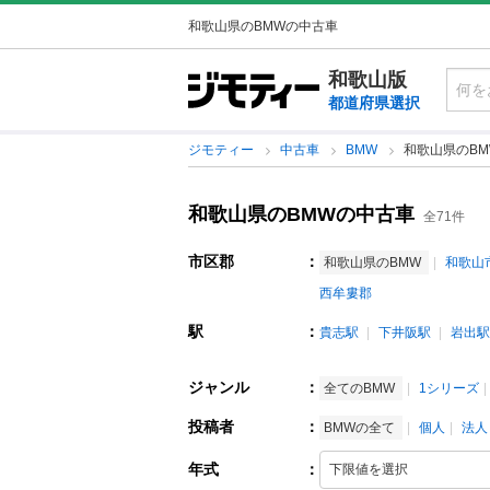
和歌山県のBMWの中古車
和歌山版
都道府県選択
ジモティー
中古車
BMW
和歌山県のBM
和歌山県のBMWの中古車
全71件
市区郡
：
和歌山県のBMW
和歌山
西牟婁郡
駅
：
貴志駅
下井阪駅
岩出駅
ジャンル
：
全てのBMW
1シリーズ
投稿者
：
BMWの全て
個人
法人
年式
：