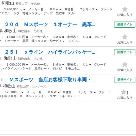
年
和歌山
和歌山市
その他
： 3,280,000 円 ■ メーカー名： ＢＭＷ ■ 車種名： ２シリーズ ■ グレード
スクルーシブ 弊社レンタカーアップ 禁煙車 スカ...
お気に入り
 ２０ｄ Ｍスポーツ １オーナー 黒革...
提携サイト
2年
和歌山
和歌山市
その他
格： 4,080,000 円 ■ メーカー名： ＢＭＷ ■ 車種名： Ｘ３ ■ グレード
 １オーナー 黒革 純１９ＡＷ 純ナビＴＶ ３６０...
お気に入り
 ２５ｉ ｘライン ハイラインパッケー...
提携サイト
5年
和歌山
和歌山市
その他
格： 1,680,000 円 ■ メーカー名： ＢＭＷ ■ 車種名： Ｘ１ ■ グレード
ハイラインパッケージ 黒革シート 純ナビ Ｂモニタ...
お気に入り
ｉ Ｍスポーツ 当店お客様下取り車両・...
提携サイト
3年
和歌山
和歌山市
1シリーズ
格： 395,000 円 ■ メーカー名： ＢＭＷ ■ 車種名： １シリーズ ■ グレード
1
下取り車両・ＨＩＤヘッドライト・スマートキー×２・...
お気に入り