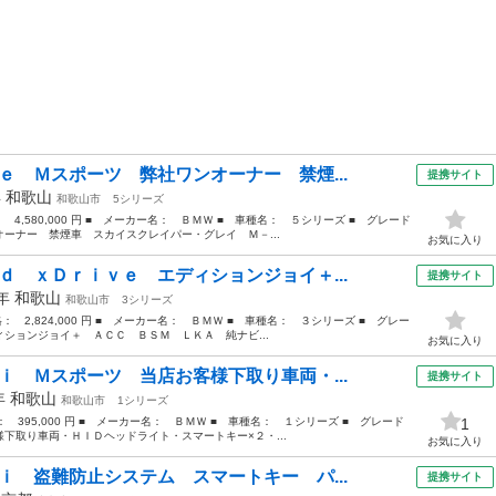
ｅ Ｍスポーツ 弊社ワンオーナー 禁煙...
提携サイト
年
和歌山
和歌山市
5シリーズ
： 4,580,000 円 ■ メーカー名： ＢＭＷ ■ 車種名： ５シリーズ ■ グレード
ーナー 禁煙車 スカイスクレイパー・グレイ Ｍ－...
お気に入り
ｄ ｘＤｒｉｖｅ エディションジョイ＋...
提携サイト
1年
和歌山
和歌山市
3シリーズ
格： 2,824,000 円 ■ メーカー名： ＢＭＷ ■ 車種名： ３シリーズ ■ グレー
ションジョイ＋ ＡＣＣ ＢＳＭ ＬＫＡ 純ナビ...
お気に入り
ｉ Ｍスポーツ 当店お客様下取り車両・...
提携サイト
3年
和歌山
和歌山市
1シリーズ
格： 395,000 円 ■ メーカー名： ＢＭＷ ■ 車種名： １シリーズ ■ グレード
1
下取り車両・ＨＩＤヘッドライト・スマートキー×２・...
お気に入り
ｉ 盗難防止システム スマートキー パ...
提携サイト