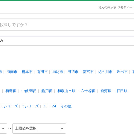
地元の掲示板 ジモティー
W
市
海南市
橋本市
有田市
御坊市
田辺市
新宮市
紀の川市
岩出市
初島駅
中飯降駅
船戸駅
和歌山市駅
六十谷駅
粉河駅
打田駅
3シリーズ
5シリーズ
Z3
Z4
その他
~