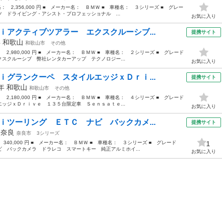
格： 2,356,000 円 ■ メーカー名： ＢＭＷ ■ 車種名： ３シリーズ ■ グレー
 ドライビング・アシスト・プロフェッショナル ...
お気に入り
ｉアクティブツアラー エクスクルーシブ...
提携サイト
年
和歌山
和歌山市
その他
： 2,980,000 円 ■ メーカー名： ＢＭＷ ■ 車種名： ２シリーズ ■ グレード
スクルーシブ 弊社レンタカーアップ テクノロジー...
お気に入り
ｉグランクーペ スタイルエッジｘＤｒｉ...
提携サイト
5年
和歌山
和歌山市
その他
： 2,180,000 円 ■ メーカー名： ＢＭＷ ■ 車種名： ４シリーズ ■ グレード
ッジｘＤｒｉｖｅ １３５台限定車 Ｓｅｎｓａｔｅ...
お気に入り
ｉツーリング ＥＴＣ ナビ バックカメ...
提携サイト
年
奈良
奈良市
3シリーズ
 340,000 円 ■ メーカー名： ＢＭＷ ■ 車種名： ３シリーズ ■ グレード
1
 バックカメラ ドラレコ スマートキー 純正アルミホイ...
お気に入り