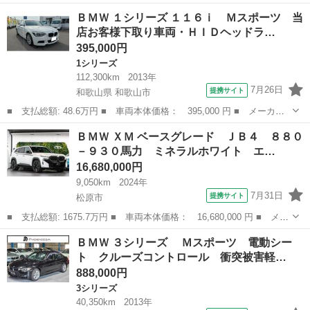
ー名： ＢＭＷ ■ 車種名： Ｘ１ ■ グレード名： ｘＤｒｉｖ
大阪
箕面市
その他
ＢＭＷ １シリーズ １１６ｉ Ｍスポーツ 当
ｅ １８ｄ Ｍスポーツ 純正ナビ バックカメラ 純正１８インチ
店お客様下取り車両・ＨＩＤヘッドラ…
ＡＷ ＬＥ...
395,000円
1シリーズ
112,300km
2013年
7月26日
提携サイト
和歌山県 和歌山市
■ 支払総額: 48.6万円 ■ 車両本体価格： 395,000 円 ■ メーカー
名： ＢＭＷ ■ 車種名： １シリーズ ■ グレード名： １１６
和歌山
和歌山市
1シリーズ
ＢＭＷ ＸＭ ベースグレード ＪＢ４ ８８０
ｉ Ｍスポーツ 当店お客様下取り車両・ＨＩＤヘッドライト・スマ
－９３０馬力 ミネラルホワイト エ…
ートキー×２・...
16,680,000円
9,050km
2024年
7月31日
提携サイト
松原市
■ 支払総額: 1675.7万円 ■ 車両本体価格： 16,680,000 円 ■ メー
カー名： ＢＭＷ ■ 車種名： ＸＭ ■ グレード名： ベースグレ
大阪
松原市
BMW
ＢＭＷ ３シリーズ Ｍスポーツ 電動シー
ード ＪＢ４ ８８０－９３０馬力 ミネラルホワイト エクステン
ト クルーズコントロール 衝突被害軽…
ドシャ...
888,000円
3シリーズ
40,350km
2013年