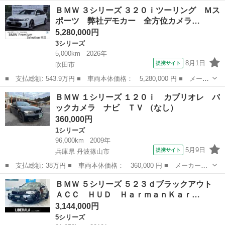
ー名： ＢＭＷ ■ 車種名： ３シリーズ ■ グレード名： ３２０
大阪
堺市
3シリーズ
ＢＭＷ ３シリーズ ３２０ｉツーリング Ｍス
ｄ ｘＤｒｉｖｅ Ｍスポーツ 後期モデル サンルーフ デビュー
ポーツ 弊社デモカー 全方位カメラ…
パッケー...
5,280,000円
3シリーズ
5,000km
2026年
8月1日
提携サイト
吹田市
■ 支払総額: 543.9万円 ■ 車両本体価格： 5,280,000 円 ■ メーカ
ー名： ＢＭＷ ■ 車種名： ３シリーズ ■ グレード名： ３２０
大阪
吹田市
3シリーズ
ＢＭＷ １シリーズ １２０ｉ カブリオレ バ
ｉツーリング Ｍスポーツ 弊社デモカー 全方位カメラ アクティ
ックカメラ ナビ ＴＶ （なし）
ブクルー...
360,000円
1シリーズ
96,000km
2009年
5月9日
提携サイト
兵庫県 丹波篠山市
■ 支払総額: 38万円 ■ 車両本体価格： 360,000 円 ■ メーカー
名： ＢＭＷ ■ 車種名： １シリーズ ■ グレード名： １２０
兵庫
丹波篠山市
1シリーズ
ＢＭＷ ５シリーズ ５２３ｄブラックアウト
ｉ カブリオレ バックカメラ ナビ ＴＶ ■ 排気量： 2000cc
ＡＣＣ ＨＵＤ ＨａｒｍａｎＫａｒ…
■ ドア枚...
3,144,000円
5シリーズ