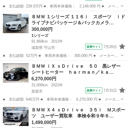
■ 支払総額: 229.9万円 ■ 車両本体価格： 2,149,000 円 ■ メーカ
ー名： ＢＭＷ ■ 車種名： Ｘ３ ■ グレード名： ｘＤｒｉｖ
大阪
摂津市
その他
ＢＭＷ １シリーズ １１６ｉ スポーツ ｉド
ｅ ２０ｄ Ｍスポーツ （禁煙車）（４ＷＤ）（黒ハーフレザー）
ライブナビパッケージ＆バックカメラ…
（メーカー...
300,000円
1シリーズ
91,868km
2012年
7月26日
提携サイト
滋賀県 守山市
■ 支払総額: 52万円 ■ 車両本体価格： 300,000 円 ■ メーカー
名： ＢＭＷ ■ 車種名： １シリーズ ■ グレード名： １１６
滋賀
守山市
1シリーズ
ＢＭＷ ｉＸ ｘＤｒｉｖｅ ５０ 黒レザー
ｉ スポーツ ｉドライブナビパッケージ＆バックカメラ スポーツ
シートヒーター ｈａｒｍａｎ／ｋａ…
シート ＥＴＣ プ...
6,270,000円
31,000km
2022年
7月31日
提携サイト
箕面市
■ 支払総額: 646万円 ■ 車両本体価格： 6,270,000 円 ■ メーカー
名： ＢＭＷ ■ 車種名： ｉＸ ■ グレード名： ｘＤｒｉｖｅ
大阪
箕面市
BMW
ＢＭＷ Ｘ４ ｘＤｒｉｖｅ ３５ｉ Ｍスポー
５０ 黒レザー シートヒーター ｈａｒｍａｎ／ｋａｒｄｏｎサウ
ツ ユーザー買取車 車検令和９年６…
ンドシステ...
1,499,000円