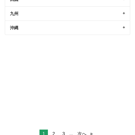
九州
沖縄
1
2
3
...
次へ