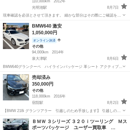
110,000km
2012年
光明池駅
8月7日
現車確認を必須とさせて頂きます。 細かな部分はその際にご確認をお
願いいたします。 あんしん決済の場合、別途5%の手数料を頂きま
大阪
和泉市
光明池駅
5シリーズ
BMW640 激安
す。 名義変更まで、10万円をお預かりさせていただきます。 引き取り
1,050,000円
はご自身で手配をお願いいたし...
オンライン決済
その他
94,000km
2014年
泉大津駅
8月6日
BMW640グランクーペ ハイラインパッケージ 革シート アクティブク
ルーズコントロール ヘッドアップディスプレイ LEDヘッドライト サ
大阪
泉大津市
泉大津駅
その他
車両
売却済み
ンルーフなし車両 パドルシフト シートヒーター 2014年式 車検令和9
350,000円
年4月まで 走...
その他
118,000km
2016年
宿院駅
8月2日
【BMW 218i グランツアラー 引越しのため手放します】 引越しの予
定があり、次の住居へ車を持って行くことが難しいため出品します。
大阪
堺市
宿院駅
その他
ＢＭＷ ３シリーズ ３２０ｉツーリング Ｍス
2016年（平成28年）初度登録のBMW 218i グランツアラーです。 走
ポーツパッケージ ユーザー買取車 …
る、曲...