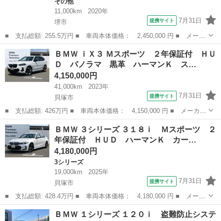
その他
11,000km
2020年
7月31日
提携サイト
堺市
■ 支払総額: 255.5万円 ■ 車両本体価格： 2,450,000 円 ■ メーカ
ー名： ＢＭＷ ■ 車種名： ２シリーズ ■ グレード名： ２１８
大阪
堺市
その他
ＢＭＷ ｉＸ３ Ｍスポーツ ２年保証付 ＨＵ
ｉグランクーペ Ｍスポーツ １年保証付 ＢＫキドニー ＡＣＣ
Ｄ パノラマ 黒革 ハーマンＫ ス…
運転席電...
4,150,000円
41,000km
2023年
7月31日
提携サイト
貝塚市
■ 支払総額: 426万円 ■ 車両本体価格： 4,150,000 円 ■ メーカー
名： ＢＭＷ ■ 車種名： ｉＸ３ ■ グレード名： Ｍスポーツ
大阪
貝塚市
BMW
ＢＭＷ ３シリーズ ３１８ｉ Ｍスポーツ ２
２年保証付 ＨＵＤ パノラマ 黒革 ハーマンＫ ステアリング
年保証付 ＨＵＤ ハーマンＫ カー…
Ｈ 電動シー...
4,180,000円
3シリーズ
19,000km
2025年
7月31日
提携サイト
貝塚市
■ 支払総額: 428.4万円 ■ 車両本体価格： 4,180,000 円 ■ メーカ
ー名： ＢＭＷ ■ 車種名： ３シリーズ ■ グレード名： ３１８
大阪
貝塚市
3シリーズ
ＢＭＷ １シリーズ １２０ｉ 盗難防止システ
ｉ Ｍスポーツ ２年保証付 ＨＵＤ ハーマンＫ カーブドＤ 全