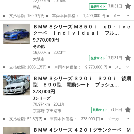
72,000km
2016年
7月31日
提携サイト
堺市
■ 支払総額: 159.9万円 ■ 車両本体価格： 1,499,000 円 ■ メーカ
ー名： ＢＭＷ ■ 車種名： Ｘ４ ■ グレード名： ｘＤｒｉｖ
大阪
堺市
BMW
ＢＭＷ ８シリーズ Ｍ８５０ｉ ｘＤｒｉｖｅ
ｅ ３５ｉ Ｍスポーツ ユーザー買取車 車検令和９年６月 レザ
クーペ Ｉｎｄｉｖｉｄｕａｌ フル…
ーシート ...
9,770,000円
その他
16,000km
2023年
7月31日
提携サイト
大阪市
■ 支払総額: 1003.1万円 ■ 車両本体価格： 9,770,000 円 ■ メー
カー名： ＢＭＷ ■ 車種名： ８シリーズ ■ グレード名： Ｍ８
大阪
大阪市
その他
ＢＭＷ ３シリーズ ３２０ｉ ３２０ｉ 後期
５０ｉ ｘＤｒｉｖｅクーペ Ｉｎｄｉｖｉｄｕａｌ フルレザーメ
型 Ｅ９０型 電動シート プッシュ…
リノアイ...
378,000円
3シリーズ
70,974km
2011年
7月6日
提携サイト
京都府 京田辺市
■ 支払総額: 52.8万円 ■ 車両本体価格： 378,000 円 ■ メーカー
名： ＢＭＷ ■ 車種名： ３シリーズ ■ グレード名： ３２０
京都
京田辺市
3シリーズ
ＢＭＷ ４シリーズ ４２０ｉグランクーペ Ｍ
ｉ ３２０ｉ 後期型 Ｅ９０型 電動シート プッシュスタート