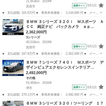
21,953km
2019年
8月1日
提携サイト
箕面市
■ 支払総額: 325.8万円 ■ 車両本体価格： 3,144,000 円 ■ メーカ
ー名： ＢＭＷ ■ 車種名： ５シリーズ ■ グレード名： ５２３
大阪
箕面市
5シリーズ
ＢＭＷ ３シリーズ ３２０ｉ Ｍスポーツ Ａ
ｄブラックアウト ＡＣＣ ＨＵＤ ＨａｒｍａｎＫａｒｄｏｎ イ
ＣＣ 純正ナビ バックカメラ ａｐ…
ンテリジ...
2,362,000円
3シリーズ
40,516km
2019年
8月1日
提携サイト
箕面市
■ 支払総額: 247.8万円 ■ 車両本体価格： 2,362,000 円 ■ メーカ
ー名： ＢＭＷ ■ 車種名： ３シリーズ ■ グレード名： ３２０
大阪
箕面市
3シリーズ
ＢＭＷ ７シリーズ ７４０ｉ Ｍスポーツ デ
ｉ Ｍスポーツ ＡＣＣ 純正ナビ バックカメラ ａｐｐｌｅｃａ
ザインピュアエクセレンスインテリア…
ｒｐｌａ...
2,492,000円
その他
53,450km
2016年
8月1日
提携サイト
堺市
■ 支払総額: 270.1万円 ■ 車両本体価格： 2,492,000 円 ■ メーカ
ー名： ＢＭＷ ■ 車種名： ７シリーズ ■ グレード名： ７４０
大阪
堺市
その他
ＢＭＷ ３シリーズ ３２０ｉツーリング １７
ｉ Ｍスポーツ デザインピュアエクセレンスインテリア リアコン