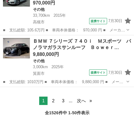
970,000円
その他
33,700km
2015年
7月30日
提携サイト
高槻市
■ 支払総額: 105.6万円 ■ 車両本体価格： 970,000 円 ■ メーカー
名： ＢＭＷ ■ 車種名： ２シリーズ ■ グレード名： ２１８ｄ
大阪
高槻市
その他
ＢＭＷ ７シリーズ ７４０ｉ Ｍスポーツ パ
アクティブツアラー ラグジュアリー 禁煙車 インテリジェントセ
ノラマガラスサンルーフ Ｂｏｗｅｒ…
ーフティ ...
9,880,000円
その他
3,000km
2025年
7月30日
提携サイト
箕面市
■ 支払総額: 1010万円 ■ 車両本体価格： 9,880,000 円 ■ メーカ
ー名： ＢＭＷ ■ 車種名： ７シリーズ ■ グレード名： ７４０
大阪
箕面市
その他
ｉ Ｍスポーツ パノラマガラスサンルーフ Ｂｏｗｅｒｓ＆Ｗｉｌ
ｋｉｎｓ ...
1
2
3
...
次へ
全1526件中 1-50件表示