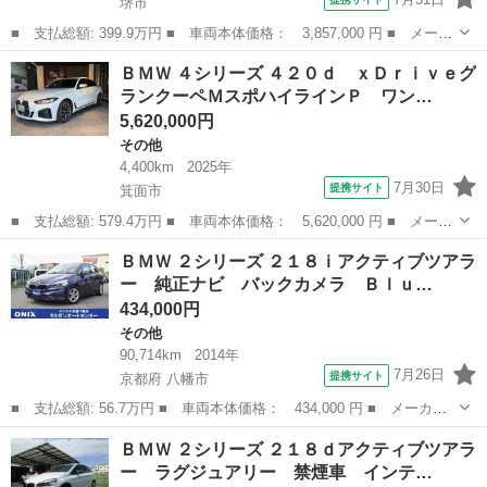
堺市
■ 支払総額: 399.9万円 ■ 車両本体価格： 3,857,000 円 ■ メーカ
ー名： ＢＭＷ ■ 車種名： Ｘ４ ■ グレード名： ｘＤｒｉｖ
大阪
堺市
BMW
ＢＭＷ ４シリーズ ４２０ｄ ｘＤｒｉｖｅグ
ｅ ２０ｄ Ｍスポーツ パノラマガラスサンルーフ ｈａｒｍａｎ
ランクーペＭスポハイラインＰ ワン…
ｋａｒｄｏ...
5,620,000円
その他
4,400km
2025年
7月30日
提携サイト
箕面市
■ 支払総額: 579.4万円 ■ 車両本体価格： 5,620,000 円 ■ メーカ
ー名： ＢＭＷ ■ 車種名： ４シリーズ ■ グレード名： ４２０
大阪
箕面市
その他
ＢＭＷ ２シリーズ ２１８ｉアクティブツアラ
ｄ ｘＤｒｉｖｅグランクーペＭスポハイラインＰ ワンオーナー
ー 純正ナビ バックカメラ Ｂｌｕ…
ブラック...
434,000円
その他
90,714km
2014年
7月26日
提携サイト
京都府 八幡市
■ 支払総額: 56.7万円 ■ 車両本体価格： 434,000 円 ■ メーカー
名： ＢＭＷ ■ 車種名： ２シリーズ ■ グレード名： ２１８ｉ
京都
八幡市
その他
ＢＭＷ ２シリーズ ２１８ｄアクティブツアラ
アクティブツアラー 純正ナビ バックカメラ Ｂｌｕｅｔｏｏｔ
ー ラグジュアリー 禁煙車 インテ…
ｈ スマートキ...