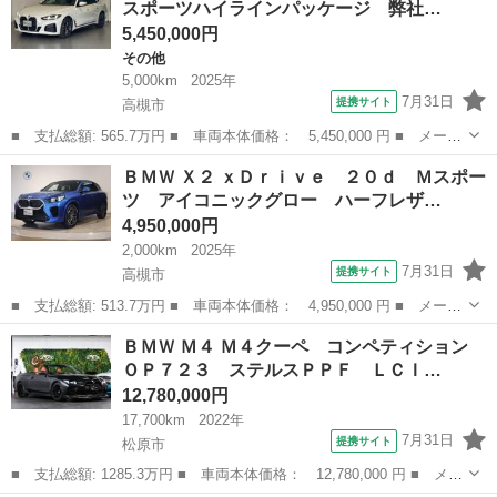
スポーツハイラインパッケージ 弊社…
ＣＤオーディオ...
5,450,000円
その他
5,000km
2025年
7月31日
提携サイト
高槻市
■ 支払総額: 565.7万円 ■ 車両本体価格： 5,450,000 円 ■ メーカ
ー名： ＢＭＷ ■ 車種名： ４シリーズ ■ グレード名： ４２０
大阪
高槻市
その他
ＢＭＷ Ｘ２ ｘＤｒｉｖｅ ２０ｄ Ｍスポー
ｉグランクーペ Ｍスポーツハイラインパッケージ 弊社元デモレン
ツ アイコニックグロー ハーフレザ…
タ ハー...
4,950,000円
2,000km
2025年
7月31日
提携サイト
高槻市
■ 支払総額: 513.7万円 ■ 車両本体価格： 4,950,000 円 ■ メーカ
ー名： ＢＭＷ ■ 車種名： Ｘ２ ■ グレード名： ｘＤｒｉｖ
大阪
高槻市
BMW
ＢＭＷ Ｍ４ Ｍ４クーペ コンペティション
ｅ ２０ｄ Ｍスポーツ アイコニックグロー ハーフレザーシー
ＯＰ７２３ ステルスＰＰＦ ＬＣＩ…
ト メモリー...
12,780,000円
17,700km
2022年
7月31日
提携サイト
松原市
■ 支払総額: 1285.3万円 ■ 車両本体価格： 12,780,000 円 ■ メー
カー名： ＢＭＷ ■ 車種名： Ｍ４ ■ グレード名： Ｍ４クー