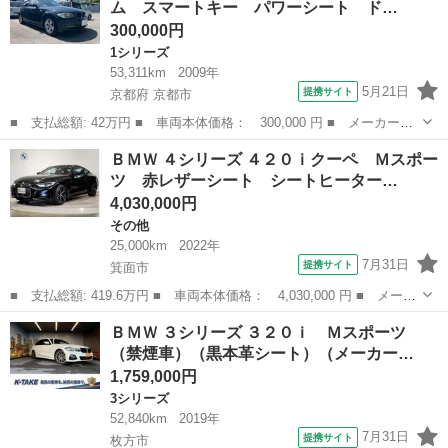
ム スマートキー パワーシート ド…
方位カメ...
300,000円
1シリーズ
53,311km
2009年
5月21日
提携サイト
京都府 京都市
■ 支払総額: 42万円 ■ 車両本体価格： 300,000 円 ■ メーカー
名： ＢＭＷ ■ 車種名： １シリーズ ■ グレード名： １２０
京都
京都市
1シリーズ
ＢＭＷ ４シリーズ ４２０ｉクーペ Ｍスポー
ｉ 盗難防止システム スマートキー パワーシート ドライブレコ
ツ 赤レザーシート シートヒーター…
ーダー パワーウィ...
4,030,000円
その他
25,000km
2022年
7月31日
提携サイト
箕面市
■ 支払総額: 419.6万円 ■ 車両本体価格： 4,030,000 円 ■ メーカ
ー名： ＢＭＷ ■ 車種名： ４シリーズ ■ グレード名： ４２０
大阪
箕面市
その他
ＢＭＷ ３シリーズ ３２０ｉ Ｍスポーツ
ｉクーペ Ｍスポーツ 赤レザーシート シートヒーター 純正ＨＤ
（禁煙車）（黒本革シート）（メーカー…
Ｄナビ ...
1,759,000円
3シリーズ
52,840km
2019年
7月31日
提携サイト
枚方市