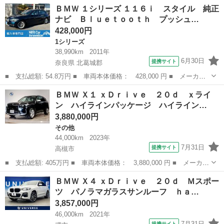
大阪
松原市
BMW
ＢＭＷ １シリーズ １１６ｉ スタイル 純正
ペ コンペティション ＯＰ７２３ ステルスＰＰＦ ＬＣＩルック
ナビ Ｂｌｕｅｔｏｏｔｈ プッシュ…
ヘッドラ...
428,000円
1シリーズ
38,990km
2011年
6月30日
提携サイト
奈良県 北葛城郡
■ 支払総額: 54.8万円 ■ 車両本体価格： 428,000 円 ■ メーカー
名： ＢＭＷ ■ 車種名： １シリーズ ■ グレード名： １１６
奈良
北葛城郡
1シリーズ
ＢＭＷ Ｘ１ ｘＤｒｉｖｅ ２０ｄ ｘライ
ｉ スタイル 純正ナビ Ｂｌｕｅｔｏｏｔｈ プッシュスタート
ン ハイラインパッケージ ハイライン…
ＣＤ＆ＤＶＤ再...
3,880,000円
その他
44,000km
2023年
7月31日
提携サイト
高槻市
■ 支払総額: 405万円 ■ 車両本体価格： 3,880,000 円 ■ メーカー
名： ＢＭＷ ■ 車種名： Ｘ１ ■ グレード名： ｘＤｒｉｖｅ
大阪
高槻市
その他
ＢＭＷ Ｘ４ ｘＤｒｉｖｅ ２０ｄ Ｍスポー
２０ｄ ｘライン ハイラインパッケージ ハイラインパッケージ・
ツ パノラマガラスサンルーフ ｈａ…
Ｈａｒｍａ...
3,857,000円
46,000km
2021年
7月31日
提携サイト