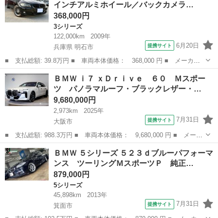
インチアルミホイール／バックカメラ…
フォート...
368,000円
3シリーズ
122,000km
2009年
6月20日
提携サイト
兵庫県 明石市
■ 支払総額: 39.8万円 ■ 車両本体価格： 368,000 円 ■ メーカー
名： ＢＭＷ ■ 車種名： ３シリーズ ■ グレード名： ３２０ｉ
兵庫
明石市
3シリーズ
ＢＭＷ ｉ７ ｘＤｒｉｖｅ ６０ Ｍスポー
ツーリング １７インチアルミホイール／バックカメラ ■ 排気
ツ パノラマルーフ・ブラックレザー・…
量： 2000...
9,680,000円
2,973km
2025年
7月31日
提携サイト
大阪市
■ 支払総額: 988.3万円 ■ 車両本体価格： 9,680,000 円 ■ メーカ
ー名： ＢＭＷ ■ 車種名： ｉ７ ■ グレード名： ｘＤｒｉｖ
大阪
大阪市
BMW
ＢＭＷ ５シリーズ ５２３ｄブルーパフォーマ
ｅ ６０ Ｍスポーツ パノラマルーフ・ブラックレザー・ベンチレ
ンス ツーリングＭスポーツＰ 純正…
ーションシ...
879,000円
5シリーズ
45,898km
2013年
7月31日
提携サイト
箕面市