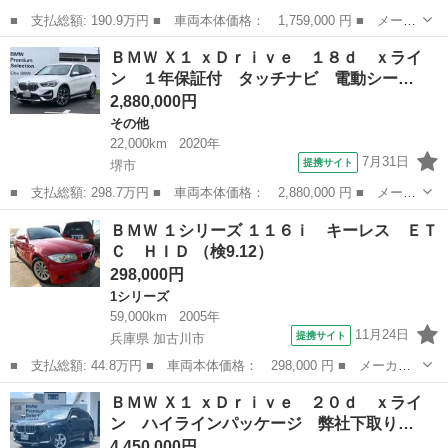
■ 支払総額: 190.9万円 ■ 車両本体価格： 1,759,000 円 ■ メーカ
ー名： ＢＭＷ ■ 車種名： ３シリーズ ■ グレード名： ３２０
大阪
枚方市
3シリーズ
ＢＭＷ Ｘ１ ｘＤｒｉｖｅ １８ｄ ｘライ
ｉ Ｍスポーツ （禁煙車）（黒本革シート）（メーカーナビ）（レ
ン １年保証付 タッチナビ 電動シー…
ーダクル...
2,880,000円
その他
22,000km
2020年
7月31日
提携サイト
堺市
■ 支払総額: 298.7万円 ■ 車両本体価格： 2,880,000 円 ■ メーカ
ー名： ＢＭＷ ■ 車種名： Ｘ１ ■ グレード名： ｘＤｒｉｖ
大阪
堺市
その他
ＢＭＷ １シリーズ １１６ｉ キーレス ＥＴ
ｅ １８ｄ ｘライン １年保証付 タッチナビ 電動シート 電動
Ｃ ＨＩＤ （検9.12）
トランク前...
298,000円
1シリーズ
59,000km
2005年
11月24日
提携サイト
兵庫県 加古川市
■ 支払総額: 44.8万円 ■ 車両本体価格： 298,000 円 ■ メーカー
名： ＢＭＷ ■ 車種名： １シリーズ ■ グレード名： １１６
兵庫
加古川市
1シリーズ
ＢＭＷ Ｘ１ ｘＤｒｉｖｅ ２０ｄ ｘライ
ｉ キーレス ＥＴＣ ＨＩＤ ■ 排気量： 1600cc ■ ドア枚
ン ハイラインパッケージ 弊社下取り…
数： 5...
4,450,000円