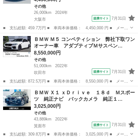
その他
26,000km
2024年
7月31日
提携サイト
大阪市
■ 支払総額: 459.7万円 ■ 車両本体価格： 4,450,000 円 ■ メーカ
ー名： ＢＭＷ ■ 車種名： Ｘ１ ■ グレード名： ｘＤｒｉｖ
大阪
大阪市
その他
ＢＭＷ Ｍ５ コンペティション 弊社下取ワン
ｅ ２０ｄ ｘライン ハイラインパッケージ 弊社下取りワンオー
オーナー車 アダプティブＭサスペン…
ナー ハイ...
8,550,000円
その他
51,000km
2022年
7月31日
提携サイト
吹田市
■ 支払総額: 872.5万円 ■ 車両本体価格： 8,550,000 円 ■ メーカ
ー名： ＢＭＷ ■ 車種名： Ｍ５ ■ グレード名： コンペティシ
大阪
吹田市
その他
ＢＭＷ Ｘ１ ｘＤｒｉｖｅ １８ｄ Ｍスポー
ョン 弊社下取ワンオーナー車 アダプティブＭサスペンション
ツ 純正ナビ バックカメラ 純正１…
ヘッドア...
3,025,000円
その他
43,889km
2022年
7月31日
提携サイト
箕面市
■ 支払総額: 309.8万円 ■ 車両本体価格： 3,025,000 円 ■ メーカ