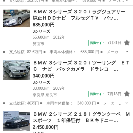
■ 支払総額: 102.5万円 ■ 車両本体価格： 879,000 円 ■ メーカー
名： ＢＭＷ ■ 車種名： ５シリーズ ■ グレード名： ５２３ｄ
大阪
箕面市
5シリーズ
ＢＭＷ ３シリーズ ３２０ｉラグジュアリー
ブルーパフォーマンス ツーリングＭスポーツＰ 純正ＨＤＤナビ
純正ＨＤＤナビ フルセグＴＶ バッ…
フルセグＴ...
685,000円
3シリーズ
65,686km
2012年
7月31日
提携サイト
箕面市
■ 支払総額: 82.6万円 ■ 車両本体価格： 685,000 円 ■ メーカー
名： ＢＭＷ ■ 車種名： ３シリーズ ■ グレード名： ３２０ｉ
大阪
箕面市
3シリーズ
ＢＭＷ ３シリーズ ３２０ｉツーリング ＥＴ
ラグジュアリー 純正ＨＤＤナビ フルセグＴＶ バックカメラ Ｂ
Ｃ ナビ バックカメラ ドラレコ …
ｌｕｅｔｏｏ...
340,000円
3シリーズ
33,000km
2009年
7月18日
提携サイト
奈良県 奈良市
■ 支払総額: 40万円 ■ 車両本体価格： 340,000 円 ■ メーカー
名： ＢＭＷ ■ 車種名： ３シリーズ ■ グレード名： ３２０ｉ
奈良
奈良市
3シリーズ
ＢＭＷ ２シリーズ ２１８ｉグランクーペ Ｍ
ツーリング ＥＴＣ ナビ バックカメラ ドラレコ スマートキ
スポーツ １年保証付 ＢＫキドニー…
ー 純正アルミホイ...
2,450,000円