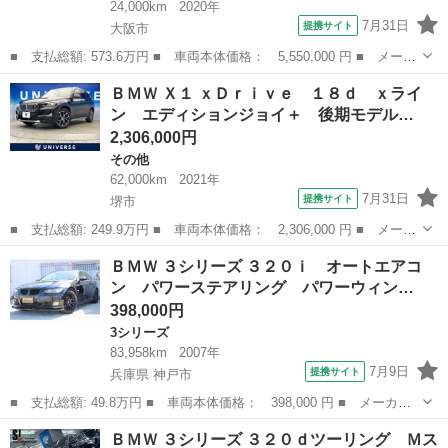
24,000km
2020年
7月31日
提携サイト
大阪市
■ 支払総額: 573.6万円 ■ 車両本体価格： 5,550,000 円 ■ メーカ
ー名： ＢＭＷ ■ 車種名： Ｍ２ ■ グレード名： コンペティシ
大阪
大阪市
BMW
ＢＭＷ Ｘ１ ｘＤｒｉｖｅ １８ｄ ｘライ
ョン 直列６気筒ツインターボエンジン ４１０馬力 ハーマンカー
ン エディションジョイ＋ 後期モデル…
ドンスピ...
2,306,000円
その他
62,000km
2021年
7月31日
提携サイト
堺市
■ 支払総額: 249.9万円 ■ 車両本体価格： 2,306,000 円 ■ メーカ
ー名： ＢＭＷ ■ 車種名： Ｘ１ ■ グレード名： ｘＤｒｉｖ
大阪
堺市
その他
ＢＭＷ ３シリーズ ３２０ｉ オートエアコ
ｅ １８ｄ ｘライン エディションジョイ＋ 後期モデル ハイラ
ン パワーステアリング パワーウィン…
インＰＫＧ...
398,000円
3シリーズ
83,958km
2007年
7月9日
提携サイト
兵庫県 神戸市
■ 支払総額: 49.8万円 ■ 車両本体価格： 398,000 円 ■ メーカー
名： ＢＭＷ ■ 車種名： ３シリーズ ■ グレード名： ３２０
兵庫
神戸市
3シリーズ
ＢＭＷ ３シリーズ ３２０ｄツーリング Ｍス
ｉ オートエアコン パワーステアリング パワーウィンドウ スマ