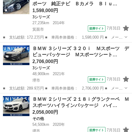
ポーツ 純正ナビ Ｂカメラ Ｂｌｕ…
ートキー Ｗエ...
1,598,000円
3シリーズ
27,235km
2014年
7月31日
提携サイト
箕面市
■ 支払総額: 172.2万円 ■ 車両本体価格： 1,598,000 円 ■ メーカ
ー名： ＢＭＷ ■ 車種名： ３シリーズ ■ グレード名： ３２０
大阪
箕面市
3シリーズ
ＢＭＷ ３シリーズ ３２０ｉ Ｍスポーツ デ
ｄツーリング Ｍスポーツ 純正ナビ Ｂカメラ Ｂｌｕｅｔｏｏｔ
ビューパッケージ Ｍスポーツシート…
ｈ 追従...
2,706,000円
3シリーズ
48,900km
2021年
7月31日
提携サイト
堺市
■ 支払総額: 289.9万円 ■ 車両本体価格： 2,706,000 円 ■ メーカ
ー名： ＢＭＷ ■ 車種名： ３シリーズ ■ グレード名： ３２０
大阪
堺市
3シリーズ
ＢＭＷ ２シリーズ ２１８ｉグランクーペ Ｍ
ｉ Ｍスポーツ デビューパッケージ Ｍスポーツシートパッケー
スポーツハイラインパッケージ ハイ…
ジ コンフ...
2,056,000円
その他
54,500km
2020年
7月31日
提携サイト
堺市