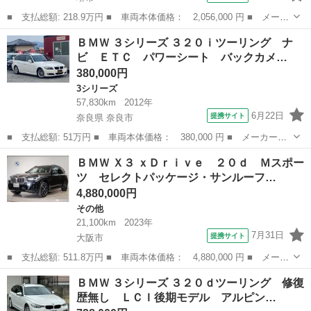
■ 支払総額: 218.9万円 ■ 車両本体価格： 2,056,000 円 ■ メーカ
ー名： ＢＭＷ ■ 車種名： ２シリーズ ■ グレード名： ２１８
大阪
堺市
その他
ＢＭＷ ３シリーズ ３２０ｉツーリング ナ
ｉグランクーペ Ｍスポーツハイラインパッケージ ハイラインＰＫ
ビ ＥＴＣ パワーシート バックカメ…
Ｇ ｉＤ...
380,000円
3シリーズ
57,830km
2012年
6月22日
提携サイト
奈良県 奈良市
■ 支払総額: 51万円 ■ 車両本体価格： 380,000 円 ■ メーカー
名： ＢＭＷ ■ 車種名： ３シリーズ ■ グレード名： ３２０ｉ
奈良
奈良市
3シリーズ
ＢＭＷ Ｘ３ ｘＤｒｉｖｅ ２０ｄ Ｍスポー
ツーリング ナビ ＥＴＣ パワーシート バックカメラ 運転席助
ツ セレクトパッケージ・サンルーフ…
手席サイドエアバ...
4,880,000円
その他
21,100km
2023年
7月31日
提携サイト
大阪市
■ 支払総額: 511.8万円 ■ 車両本体価格： 4,880,000 円 ■ メーカ
ー名： ＢＭＷ ■ 車種名： Ｘ３ ■ グレード名： ｘＤｒｉｖ
大阪
大阪市
その他
ＢＭＷ ３シリーズ ３２０ｄツーリング 修復
ｅ ２０ｄ Ｍスポーツ セレクトパッケージ・サンルーフ・ｈａｒ
歴無し ＬＣＩ後期モデル アルピン…
ｍａｎ／ｋ...