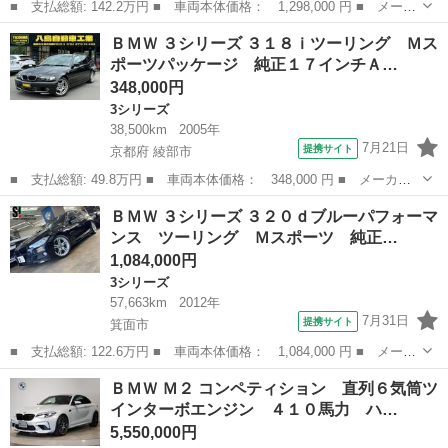
■ 支払総額: 142.2万円 ■ 車両本体価格： 1,298,000 円 ■ メーカ
ー名： ＢＭＷ ■ 車種名： ３シリーズ ■ グレード名： ３２０
大阪
箕面市
3シリーズ
ＢＭＷ ３シリーズ ３１８ｉツーリング Ｍス
ｄ Ｍスポーツ 純正ナビ フルセグＴＶ Ｂカメラ Ｂｌｕｅｔｏ
ポーツパッケージ 純正１７インチＡ…
ｏｔｈ ...
348,000円
3シリーズ
38,500km
2005年
7月21日
提携サイト
京都府 綾部市
■ 支払総額: 49.8万円 ■ 車両本体価格： 348,000 円 ■ メーカー
名： ＢＭＷ ■ 車種名： ３シリーズ ■ グレード名： ３１８ｉ
京都
綾部市
3シリーズ
ＢＭＷ ３シリーズ ３２０ｄブルーパフォーマ
ツーリング Ｍスポーツパッケージ 純正１７インチＡＷ 社外ＤＶ
ンス ツーリング Ｍスポーツ 純正…
Ｄナビ ＥＴ...
1,084,000円
3シリーズ
57,663km
2012年
7月31日
提携サイト
箕面市
■ 支払総額: 122.6万円 ■ 車両本体価格： 1,084,000 円 ■ メーカ
ー名： ＢＭＷ ■ 車種名： ３シリーズ ■ グレード名： ３２０
大阪
箕面市
3シリーズ
ＢＭＷ Ｍ２ コンペティション 直列６気筒ツ
ｄブルーパフォーマンス ツーリング Ｍスポーツ 純正ナビ Ｂカ
インターボエンジン ４１０馬力 ハ…
メラ Ｂ...
5,550,000円