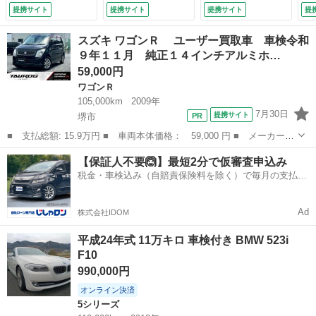
１８インチアルミホ
５本ツインスポーク
ルーズコントロー
ル
提携サイト
提携サイト
提携サイト
提
イール オートエア
ＡＷ クリアランス
ル レーンアシス
ィ
コン ＥＴＣ スマ
ソナー ＨＩＤヘッ
ト クリアランスソ
ト
スズキ ワゴンＲ ユーザー買取車 車検令和
ートキープッシュス
ドライト 電動リア
ナー 前席パワーシ
ト
９年１１月 純正１４インチアルミホ…
タート パワーステ
ゲート 純正ＨＤＤ
ート 前席シートヒ
ー
59,000円
アリング （検8.12）
ナビ バックカメ
ーター 純正ナビ
テ
ラ フルセグＴＶ
バックカメラ 電動
ラ
ワゴンＲ
ＥＴＣ 禁煙車
リアゲート 禁煙車
ク
105,000km
2009年
（車検整備付）
（車検整備付）
（検
7月30日
提携サイト
堺市
■ 支払総額: 15.9万円 ■ 車両本体価格： 59,000 円 ■ メーカー
名： スズキ ■ 車種名： ワゴンＲ ■ グレード名： ユーザー
大阪
堺市
ワゴンＲ
ワゴンR
【保証人不要🙆】最短2分で仮審査申込み
買取車 車検令和９年１１月 純正１４インチアルミホイール マニ
税金・車検込み（自賠責保険料を除く）で毎月の支払額
ュアルエアコン...
は一定の自社ローン🚗
Ad
株式会社IDOM
平成24年式 11万キロ 車検付き BMW 523i
F10
990,000円
オンライン決済
5シリーズ