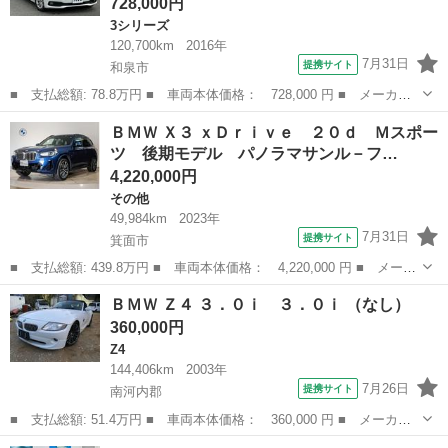
728,000円
3シリーズ
120,700km
2016年
7月31日
提携サイト
和泉市
■ 支払総額: 78.8万円 ■ 車両本体価格： 728,000 円 ■ メーカー
名： ＢＭＷ ■ 車種名： ３シリーズ ■ グレード名： ３２０ｄ
大阪
和泉市
3シリーズ
ＢＭＷ Ｘ３ ｘＤｒｉｖｅ ２０ｄ Ｍスポー
ツーリング 修復歴無し ＬＣＩ後期モデル アルピンホワイト Ｌ
ツ 後期モデル パノラマサンル－フ…
ＥＤヘッドラ...
4,220,000円
その他
49,984km
2023年
7月31日
提携サイト
箕面市
■ 支払総額: 439.8万円 ■ 車両本体価格： 4,220,000 円 ■ メーカ
ー名： ＢＭＷ ■ 車種名： Ｘ３ ■ グレード名： ｘＤｒｉｖ
大阪
箕面市
その他
ＢＭＷ Ｚ４ ３．０ｉ ３．０ｉ （なし）
ｅ ２０ｄ Ｍスポーツ 後期モデル パノラマサンル－フ Ｈａｒ
360,000円
ｍａｎｋａ...
Z4
144,406km
2003年
7月26日
提携サイト
南河内郡
■ 支払総額: 51.4万円 ■ 車両本体価格： 360,000 円 ■ メーカー
名： ＢＭＷ ■ 車種名： Ｚ４ ■ グレード名： ３．０ｉ ３．
大阪
南河内郡
Z4