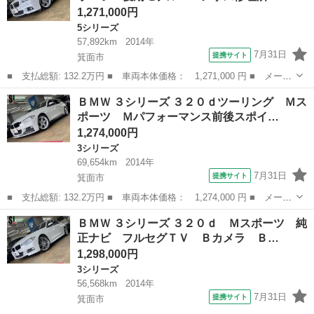
1,271,000円
5シリーズ
57,892km
2014年
7月31日
提携サイト
箕面市
■ 支払総額: 132.2万円 ■ 車両本体価格： 1,271,000 円 ■ メーカ
ー名： ＢＭＷ ■ 車種名： ５シリーズ ■ グレード名： ５２３
大阪
箕面市
5シリーズ
ＢＭＷ ３シリーズ ３２０ｄツーリング Ｍス
ｉツーリング Ｍスポーツ 後期モデル エアサス修理済 純正ナ
ポーツ Ｍパフォーマンス前後スポイ…
ビ フルセ...
1,274,000円
3シリーズ
69,654km
2014年
7月31日
提携サイト
箕面市
■ 支払総額: 132.2万円 ■ 車両本体価格： 1,274,000 円 ■ メーカ
ー名： ＢＭＷ ■ 車種名： ３シリーズ ■ グレード名： ３２０
大阪
箕面市
3シリーズ
ＢＭＷ ３シリーズ ３２０ｄ Ｍスポーツ 純
ｄツーリング Ｍスポーツ Ｍパフォーマンス前後スポイラー／サイ
正ナビ フルセグＴＶ Ｂカメラ Ｂ…
ドスカー...
1,298,000円
3シリーズ
56,568km
2014年
7月31日
提携サイト
箕面市