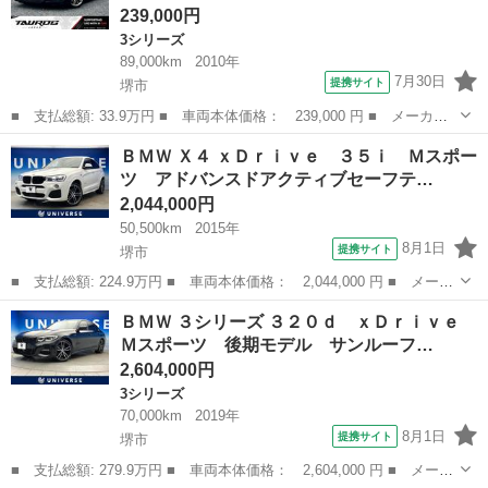
239,000円
3シリーズ
89,000km
2010年
7月30日
提携サイト
堺市
■ 支払総額: 33.9万円 ■ 車両本体価格： 239,000 円 ■ メーカー
名： ＢＭＷ ■ 車種名： ３シリーズ ■ グレード名： ３２０ｉ
大阪
堺市
3シリーズ
ＢＭＷ Ｘ４ ｘＤｒｉｖｅ ３５ｉ Ｍスポー
ツーリング Ｍスポーツパッケージ ユーザー買取車 車検令和８年
ツ アドバンスドアクティブセーフテ…
１２月 ナビ...
2,044,000円
50,500km
2015年
8月1日
提携サイト
堺市
■ 支払総額: 224.9万円 ■ 車両本体価格： 2,044,000 円 ■ メーカ
ー名： ＢＭＷ ■ 車種名： Ｘ４ ■ グレード名： ｘＤｒｉｖ
大阪
堺市
BMW
ＢＭＷ ３シリーズ ３２０ｄ ｘＤｒｉｖｅ
ｅ ３５ｉ Ｍスポーツ アドバンスドアクティブセーフティＰＫ
Ｍスポーツ 後期モデル サンルーフ…
Ｇ サンルー...
2,604,000円
3シリーズ
70,000km
2019年
8月1日
提携サイト
堺市
■ 支払総額: 279.9万円 ■ 車両本体価格： 2,604,000 円 ■ メーカ