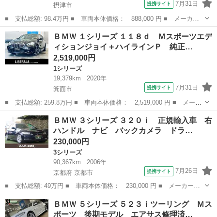
7月31日
提携サイト
摂津市
■ 支払総額: 98.4万円 ■ 車両本体価格： 888,000 円 ■ メーカー
名： ＢＭＷ ■ 車種名： ３シリーズ ■ グレード名： Ｍスポ
大阪
摂津市
3シリーズ
ＢＭＷ １シリーズ １１８ｄ Ｍスポーツエデ
ーツ 電動シート クルーズコントロール 衝突被害軽減ブレーキ
ィションジョイ＋ハイラインＰ 純正…
横滑り防止装...
2,519,000円
1シリーズ
19,379km
2020年
7月31日
提携サイト
箕面市
■ 支払総額: 259.8万円 ■ 車両本体価格： 2,519,000 円 ■ メーカ
ー名： ＢＭＷ ■ 車種名： １シリーズ ■ グレード名： １１８
大阪
箕面市
1シリーズ
ＢＭＷ ３シリーズ ３２０ｉ 正規輸入車 右
ｄ Ｍスポーツエディションジョイ＋ハイラインＰ 純正ナビ バッ
ハンドル ナビ バックカメラ ドラ…
クカメラ...
230,000円
3シリーズ
90,367km
2006年
7月26日
提携サイト
京都府 京都市
■ 支払総額: 49万円 ■ 車両本体価格： 230,000 円 ■ メーカー
名： ＢＭＷ ■ 車種名： ３シリーズ ■ グレード名： ３２０
京都
京都市
3シリーズ
ＢＭＷ ５シリーズ ５２３ｉツーリング Ｍス
ｉ 正規輸入車 右ハンドル ナビ バックカメラ ドライブレコー
ポーツ 後期モデル エアサス修理済…
ダー ＥＴＣ パワ...