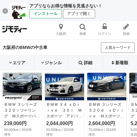
アプリならお得な情報を見逃さない！
インストール
アプリで開く
大阪府
検索
ログイン
投稿
大阪府のBMWの中古車
人気キーワード
エリア
ジャンル
詳細
新着順
ＢＭＷ ３シリーズ
ＢＭＷ Ｘ４ ｘＤｒ
ＢＭＷ ３シリーズ
Ｂ
３２０ｉツーリン
ｉｖｅ ３５ｉ Ｍ
３２０ｄ ｘＤｒｉ
３
グ Ｍスポーツパッ
スポーツ アドバン
ｖｅ Ｍスポーツ
グ
ケージ ユーザー買
スドアクティブセー
後期モデル サンル
社
239,000円
2,044,000円
2,604,000円
5,
取車 車検令和８年
フティＰＫＧ サン
ーフ デビューパッ
カ
89,000km / 2010年
50,500km / 2015年
70,000km / 2019年
5,0
１２月 ナビ 純正
ルーフ ２０インチ
ケージ レーダーク
ク
堺市
堺市
堺市
吹