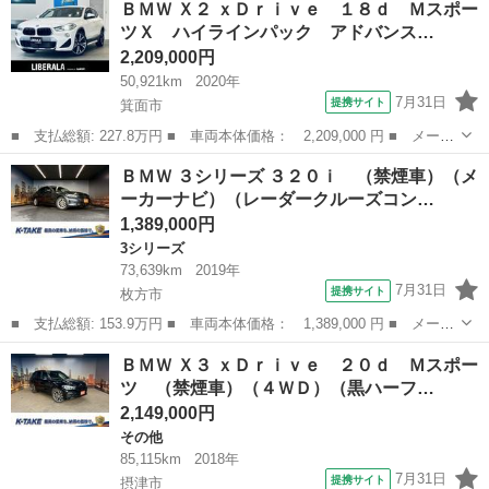
ＢＭＷ Ｘ２ ｘＤｒｉｖｅ １８ｄ Ｍスポー
０ｉ ■ 排気量： 3000cc ■ ドア枚数： オープン ■ ミッショ
ツＸ ハイラインパック アドバンス…
ン...
2,209,000円
50,921km
2020年
7月31日
提携サイト
箕面市
■ 支払総額: 227.8万円 ■ 車両本体価格： 2,209,000 円 ■ メーカ
ー名： ＢＭＷ ■ 車種名： Ｘ２ ■ グレード名： ｘＤｒｉｖ
大阪
箕面市
BMW
ＢＭＷ ３シリーズ ３２０ｉ （禁煙車）（メ
ｅ １８ｄ ＭスポーツＸ ハイラインパック アドバンスドＰＫ
ーカーナビ）（レーダークルーズコン…
Ｇ ＡＣＣ ...
1,389,000円
3シリーズ
73,639km
2019年
7月31日
提携サイト
枚方市
■ 支払総額: 153.9万円 ■ 車両本体価格： 1,389,000 円 ■ メーカ
ー名： ＢＭＷ ■ 車種名： ３シリーズ ■ グレード名： ３２０
大阪
枚方市
3シリーズ
ＢＭＷ Ｘ３ ｘＤｒｉｖｅ ２０ｄ Ｍスポー
ｉ （禁煙車）（メーカーナビ）（レーダークルーズコントロール）
ツ （禁煙車）（４ＷＤ）（黒ハーフ…
（クリア...
2,149,000円
その他
85,115km
2018年
7月31日
提携サイト
摂津市