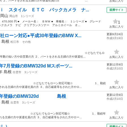
方 ２、パートをされる主婦の方や派遣社員の方 ...
お気に入り
ｉ スタイル ＥＴＣ バックカメラ ナ...
提携サイト
年
岡山
岡山市
1シリーズ
 470,000 円 ■ メーカー名： ＢＭＷ ■ 車種名： １シリーズ ■ グレード
1
クカメラ ナビ クリアランスソナー アルミホイール オ...
お気に入り
更新9月24日
ローン対応●平成30年登録のBMW X...
作成3月19日
年
島根
松江市
その他
応中古車販売○ ☆どなたでもロ
方や自営業の方 ２、パートをされる主婦の方や派遣社...
お気に入り
更新12月9日
7月登録のBMW320d Mスポーツ...
作成2月10日
5年
島根
出雲市
3シリーズ
販売〇 ☆どなたでもローン対応可能☆ １、勤続
される主婦の方や派遣社員の方 ３、自己破産等をされた方やロ...
お気に入り
更新12月9日
30年登録のBMW320d 島根
作成2月10日
年
島根
出雲市
3シリーズ
販売〇 ☆どなたでもローン対応可能☆ １、勤続年
れる主婦の方や派遣社員の方 ３、自己破産等をされた方やロー...
お気に入り
なし）
提携サイト