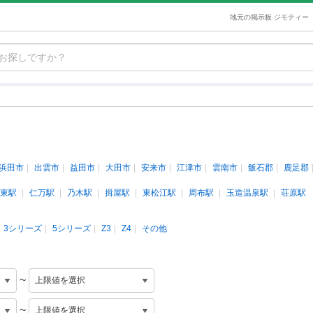
地元の掲示板 ジモティー
浜田市
出雲市
益田市
大田市
安来市
江津市
雲南市
飯石郡
鹿足郡
東駅
仁万駅
乃木駅
揖屋駅
東松江駅
周布駅
玉造温泉駅
荘原駅
3シリーズ
5シリーズ
Z3
Z4
その他
~
~