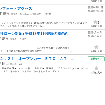
お気に入り
更新10月31日
コンフォートアクセス
作成10月31日
8年
島根
松江市
松江しんじ湖温泉駅
その他
2
 純正チリレッド/ブラック 検査満タン 1600ccターボ 6ATスポーツモードつき パドルシフ
スイッチつき(クルコンなど) アラーム...
お気に入り
更新9月24日
ローン対応●平成18年1月登録のBMW...
作成3月19日
6年
島根
松江市
その他
古車販売◯ ☆どなたでもローン対応可能☆
方 ２、パートをされる主婦の方や派遣社員の方 ...
お気に入り
２．２ｉ オープンカー ＥＴＣ ＡＴ ...
提携サイト
2年
岡山
岡山市
Z3
 480,000 円 ■ メーカー名： ＢＭＷ ■ 車種名： Ｚ３ロードスター ■ グレー
 ＡＴ キーレスエントリー シートヒーター アルミ...
お気に入り