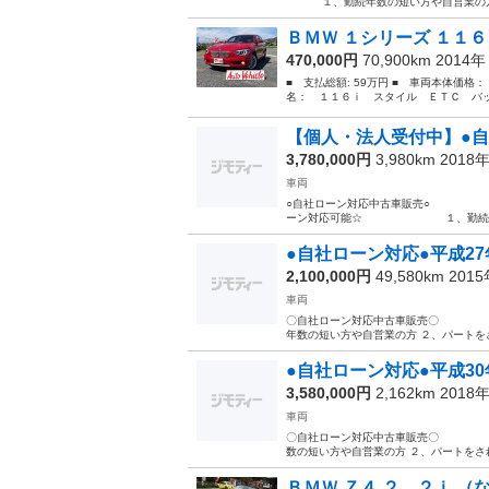
１、勤続年数の短い方や自営業の
ＢＭＷ １シリーズ １１６
470,000円
70,900km 2014
■ 支払総額: 59万円 ■ 車両本体価格：
名： １１６ｉ スタイル ＥＴＣ バッ
【個人・法人受付中】●自社
3,780,000円
3,980km 2018
車両
○自社ローン対
ーン対応可能☆ １、勤続年数の短い
●自社ローン対応●平成27年
2,100,000円
49,580km 201
車両
〇自社ローン対応中古車
年数の短い方や自営業の方 ２、パートを
●自社ローン対応●平成
3,580,000円
2,162km 2018
車両
〇自社ローン対応中古車
数の短い方や自営業の方 ２、パートをさ
ＢＭＷ Ｚ４ ２．２ｉ （