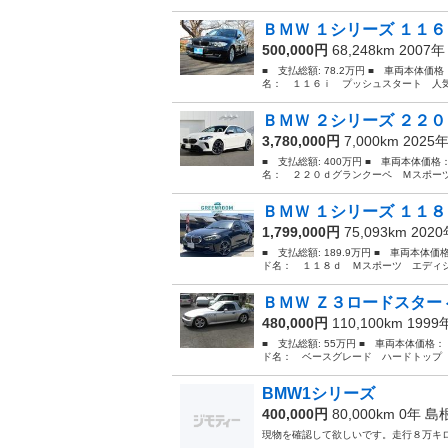
ＢＭＷ １シリーズ １１６
500,000円
68,248km 2007
■ 支払総額: 78.2万円 ■ 車両本体価
名： １１６ｉ プッシュスタート 人気ブ
ＢＭＷ ２シリーズ ２２０
3,780,000円
7,000km 2025
■ 支払総額: 400万円 ■ 車両本体価格
名： ２２０ｄグランクーペ Ｍスポーツ
ＢＭＷ １シリーズ １１８
1,799,000円
75,093km 202
■ 支払総額: 189.9万円 ■ 車両本体価
ド名： １１８ｄ Ｍスポーツ エディシ
ＢＭＷ Ｚ３ロードスター 
480,000円
110,100km 199
■ 支払総額: 55万円 ■ 車両本体価格：
ド名： ベースグレード ハードトップ ＣＤ
BMW1シリーズ
400,000円
80,000km 0年
島
現物を確認して欲しいです。走行８万キ