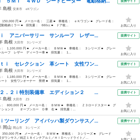
Ｍ ５ＭＴ ４ＷＤ シートヒーター 電動格納...
提携サイト
5年
島根
安来市
eKワゴン
： 150,000 円 ■ メーカー名： 三菱 ■ 車種名： ｅＫワゴン ■ グレード名：
納ミラー ■ 排気量： 660cc ■ ドア枚...
お気に入り
ｉ アニバーサリー サンルーフ レザー...
提携サイト
7年
島根
大田市
3シリーズ
格： 1,100,000 円 ■ メーカー名： ＢＭＷ ■ 車種名： ３シリーズ ■ グレー
ーフ レザー ディーラー車 ■ 排気量： 1...
お気に入り
ｔｉ セレクション 革シート 女性ワン...
提携サイト
0年
島根
大田市
3シリーズ
格： 1,180,000 円 ■ メーカー名： ＢＭＷ ■ 車種名： ３シリーズ ■ グレー
ト 女性ワンオーナー 禁煙 ■ 排気量： 1...
お気に入り
 ２．２ｉ特別装備車 エディション２ ...
提携サイト
2年
島根
大田市
Z3
価格： 800,000 円 ■ メーカー名： ＢＭＷ ■ 車種名： Ｚ３ロードスター ■ グ
ション２ オープンカー Ｄ車 右 ■ 排気量：...
お気に入り
ｉツーリング アイバッハ製ダウンサス／...
提携サイト
9年
岡山
岡山市
3シリーズ
 350,000 円 ■ メーカー名： ＢＭＷ ■ 車種名： ３シリーズ ■ グレード
ダウンサス／純正１８インチアルミ／ＨＩＤヘッドライト／...
お気に入り