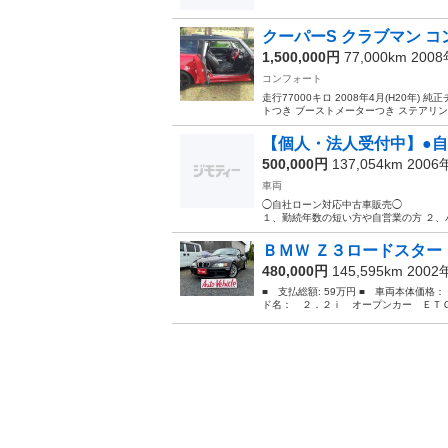
クーパーS クラブマン 
1,500,000円
77,000km 200
コンフォート
走行77000キロ 2008年4月(H20年)
トつき ブーストメーターつき ステアリング
【個人・法人受付中】●自社
500,000円
137,054km 200
車両
◯自社ローン対応中
１、勤続年数の短い方や自営業の
ＢＭＷ Ｚ３ロードスター 
480,000円
145,595km 200
■ 支払総額: 59万円 ■ 車両本体価格：
ド名： ２．２ｉ オープンカー ＥＴＣ