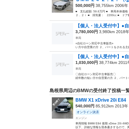
500,000円
38,755km 2006
■ 支払総額: 59.6万円 ■ 車両本体価
２．２ｉ ■ 排気量： 2200cc ■ ドア
【個人・法人受付中】●自社
3,780,000円
3,980km 2018
車両
○自社ローン対応中古車販
い方や自営業の方 ２、パートをされる主婦
【個人・法人受付中】●自社
1,030,000円
38,774km 201
車両
〇自社ローン対応中古
続年数の短い方や自営業の方 ２、パート
島根県周辺のBMWの受付終了投稿一
BMW X1 xDrive 20i E84
受付終了
540,000円
85,912km 2013
オンライン決済
エンジン
車両情報 BMW E84 後期 xDrive 20i 
以下、詳細な情報を箇条書きするので、興味