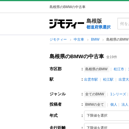
島根県のBMWの中古車
島根版
都道府県選択
ジモティー
中古車
BMW
島根県のBMW
島根県のBMWの中古車
全19件
市区郡
：
島根県のBMW
松江市
駅
：
出雲市駅
松江駅
出雲大
ジャンル
：
全てのBMW
1シリーズ
投稿者
：
BMWの全て
個人
法人
年式
：
走行距離
：