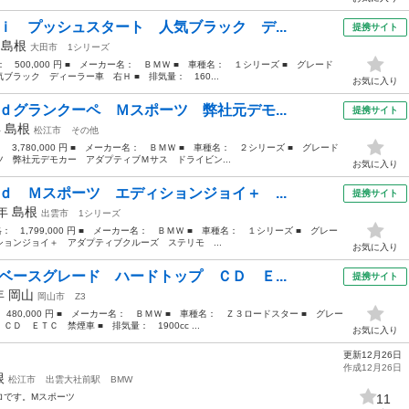
ｉ プッシュスタート 人気ブラック デ...
提携サイト
年
島根
大田市
1シリーズ
格： 500,000 円 ■ メーカー名： ＢＭＷ ■ 車種名： １シリーズ ■ グレード
ラック ディーラー車 右Ｈ ■ 排気量： 160...
お気に入り
ｄグランクーペ Ｍスポーツ 弊社元デモ...
提携サイト
年
島根
松江市
その他
： 3,780,000 円 ■ メーカー名： ＢＭＷ ■ 車種名： ２シリーズ ■ グレード
 弊社元デモカー アダプティブＭサス ドライビン...
お気に入り
ｄ Ｍスポーツ エディションジョイ＋ ...
提携サイト
0年
島根
出雲市
1シリーズ
格： 1,799,000 円 ■ メーカー名： ＢＭＷ ■ 車種名： １シリーズ ■ グレー
ョンジョイ＋ アダプティブクルーズ ステリモ ...
お気に入り
ベースグレード ハードトップ ＣＤ Ｅ...
提携サイト
9年
岡山
岡山市
Z3
 480,000 円 ■ メーカー名： ＢＭＷ ■ 車種名： Ｚ３ロードスター ■ グレー
 ＥＴＣ 禁煙車 ■ 排気量： 1900cc ...
お気に入り
更新12月26日
作成12月26日
根
松江市
出雲大社前駅
BMW
ロです。Mスポーツ
11