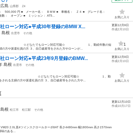
年
広島
山県郡
Z4
格： 500,000 円 ■ メーカー名： ＢＭＷ ■ 車種名： Ｚ４ ■ グレード名：
枚数： オープン ■ ミッション： AT5...
お気に入り
更新12月9日
ローン対応●平成30年登録のBMW X...
作成2月10日
年
島根
出雲市
その他
1
売○ ☆どなたでもローン対応可能☆ １、勤続年数の短
の方や派遣社員の方 ３、自己破産等をされた方やローンが...
お気に入り
更新12月9日
ローン対応●平成23年9月登録のBMW...
作成2月10日
1年
島根
出雲市
その他
車販売〇 ☆どなたでもローン対応可能☆ １、勤
をされる主婦の方や派遣社員の方 ３、自己破産等をされた方や...
お気に入り
覧
更新12月10日
作成10月17日
年
島根
松江市
松江駅
その他
4WD VM20 2.0L直4ツインスクロールターボ8AT 長さ4480mm 幅1800mm 高さ1570mm
のある...