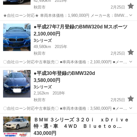
42,490km
2015年
秋田市
2月25日
★自社ローン対応★ 車両本体価格：1,980,000円 メーカー名：BMW
車種名：BMW320i 排気量：2,000cc 年式：H27年 走行距離：
秋田
秋田市
3シリーズ
車両
●平成27年7月登録のBMW320d Mスポーツ
42,490km 色名：ブルー ...
2,100,000円
3シリーズ
49,580km
2015年
秋田市
2月25日
〇自社ローン対応中古車販売〇 ■車両本体価格：2,100,000円 ■メーカ
ー名：BMW ■車種名：320d Mスポーツ ■排気量：2,000cc ■年式：
秋田
秋田市
3シリーズ
車両
●平成30年登録のBMW320d
H27年 ■走行距離：49,580km ■色名：ブ...
3,580,000円
3シリーズ
2,162km
2018年
秋田市
2月25日
〇自社ローン対応中古車販売〇 ■車両本体価格：3,580,000円 ■メーカ
ー名：BMW ■車種名：320d ■排気量：2,000cc ■年式：H30年 ■走行距
秋田
秋田市
3シリーズ
車両
ＢＭＷ ３シリーズ ３２０ｉ ｘＤｒｉｖｅ
離：2,162km ■色名：ブルー ■駆動...
特・選・車 ４ＷＤ Ｂｌｕｅｔｏｏ…
430,000円