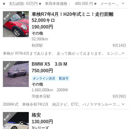
■ 支払総額: 63万円 ■ 車両本体価格： 480,000 円 ■ メーカー
名： ＢＭＷ ■ 車種名： ３シリーズ ■ グレード名： ３２０
福島
郡山市
3シリーズ
車検R7年4月！H20年式ミニ！走行距離
ｉ スポーツ 検・２年／ナビ／Ｂカメラ／Ｂｌｕｅｔｏｏｔｈ／Ｅ
52,000キロ
ＴＣ／クルコン／Ｐ...
190,000円
その他
52,000km
秋田駅
9月14日
車検が R7年4月まであります。 走って曲がって止まります。 エンジン
チェックランプ点灯してます。 詳しい事はわかりません。 ミニに詳し
秋田
秋田市
秋田駅
その他
走行距離
BMW X5 3.0i M
い方やご理解ある方向け。 税金も込みで総額19万円 お支払い無く取り
750,000円
置きは...
オンライン決済
配送可
その他
1,660,000km
2009年
羽後本荘駅
9月29日
2009年式 車検令和7年2月 純正ナビ、ETC、パノラマサンルーフ、
エアロ、バックモニター、カメラ等 タイヤサイズ 前輪 275、
秋田
由利本荘市
羽後本荘駅
その他
走行距離
格安
40、20 後輪 315、35、20 どちらも新品。 後輪エアサスペンショ
130,000円
ン。 社外...
3シリーズ