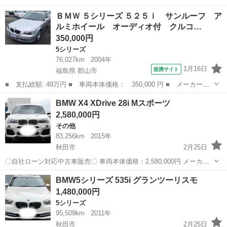
名： ＢＭＷ ■ 車種名： ５シリーズ ■ グレード名： ホイル
秋田
秋田市
5シリーズ
ＢＭＷ ５シリーズ ５２５ｉ サンルーフ ア
付き冬タイヤ ドライブレコーダー バックカメラ ナビ ＴＶ ク
ルミホイール オーディオ付 クルコ…
リアランスソナー...
350,000円
5シリーズ
76,027km
2004年
1月16日
提携サイト
福島県 郡山市
■ 支払総額: 49万円 ■ 車両本体価格： 350,000 円 ■ メーカー
名： ＢＭＷ ■ 車種名： ５シリーズ ■ グレード名： ５２５
福島
郡山市
5シリーズ
BMW X4 XDrive 28i Mスポーツ
ｉ サンルーフ アルミホイール オーディオ付 クルコン エアコ
2,580,000円
ン Ｂｌｕｅｔｏｏ...
その他
83,256km
2015年
秋田市
2月25日
〇自社ローン対応中古車販売〇 車両本体価格：2,580,000円 メーカー
名：BMW 車種名：BMW X4 XDrive 28i Mスポーツ 排気量：2,000cc
秋田
秋田市
その他
車両
BMW5シリーズ 535i グランツーリスモ
年式：H27年 走行距...
1,480,000円
5シリーズ
95,509km
2011年
秋田市
2月25日