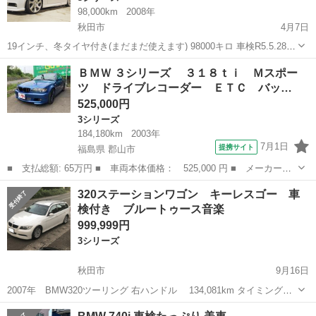
98,000km
2008年
秋田市
4月7日
19インチ、冬タイヤ付き(まだまだ使えます) 98000キロ 車検R5.5.28
現車確認お願いします。 できれば秋田の方で。 詳しいことは聞いてく
秋田
秋田市
3シリーズ
格安
ＢＭＷ ３シリーズ ３１８ｔｉ Ｍスポー
ださい。 税金別 何か車と交換でもいいです。
ツ ドライブレコーダー ＥＴＣ バッ…
525,000円
3シリーズ
184,180km
2003年
7月1日
提携サイト
福島県 郡山市
■ 支払総額: 65万円 ■ 車両本体価格： 525,000 円 ■ メーカー
名： ＢＭＷ ■ 車種名： ３シリーズ ■ グレード名： ３１８
福島
郡山市
3シリーズ
320ステーションワゴン キーレスゴー 車
ｔｉ Ｍスポーツ ドライブレコーダー ＥＴＣ バックカメラ ア
検付き ブルートゥース音楽
ルミホイール Ａ...
999,999円
3シリーズ
秋田市
9月16日
2007年 BMW320ツーリング 右ハンドル 134,081km タイミングチ
ェーン 車検令和4年12月 5人乗りステーションワゴン プッシュスター
秋田
秋田市
3シリーズ
ステーションワゴン