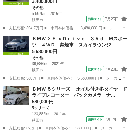
3,480,000円
その他
5,967km
2016年
7月25日
提携サイト
秋田市
■ 支払総額: 364.7万円 ■ 車両本体価格： 3,480,000 円 ■ メーカ
ー名： ＢＭＷ ■ 車種名： ４シリーズ ■ グレード名： ４３５
秋田
秋田市
その他
ＢＭＷ Ｘ５ ｘＤｒｉｖｅ ３５ｄ Ｍスポー
ｉカブリオレ Ｍスポーツ 走行５千キロ台 法人ワンオーナー 禁
ツ ４ＷＤ 禁煙車 スカイラウンジ…
煙車 Ｂ...
5,680,000円
その他
39,686km
2021年
7月20日
提携サイト
秋田市
■ 支払総額: 580万円 ■ 車両本体価格： 5,680,000 円 ■ メーカー
名： ＢＭＷ ■ 車種名： Ｘ５ ■ グレード名： ｘＤｒｉｖｅ
秋田
秋田市
その他
ＢＭＷ ５シリーズ ホイル付き冬タイヤ ド
３５ｄ Ｍスポーツ ４ＷＤ 禁煙車 スカイラウンジパノラマサン
ライブレコーダー バックカメラ ナ…
ルーフ プ...
580,000円
5シリーズ
123,882km
2011年
7月14日
提携サイト
秋田市
■ 支払総額: 69万円 ■ 車両本体価格： 580,000 円 ■ メーカー