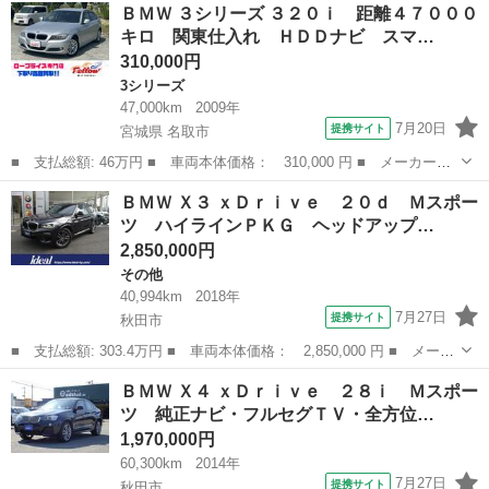
秋田
秋田市
その他
ＢＭＷ ３シリーズ ３２０ｉ 距離４７０００
ｄアクティブツアラー ラグジュアリー 純正ナビ ＬＥＤ ブラッ
キロ 関東仕入れ ＨＤＤナビ スマ…
クレザー...
310,000円
3シリーズ
47,000km
2009年
7月20日
提携サイト
宮城県 名取市
■ 支払総額: 46万円 ■ 車両本体価格： 310,000 円 ■ メーカー
名： ＢＭＷ ■ 車種名： ３シリーズ ■ グレード名： ３２０
宮城
名取市
3シリーズ
ＢＭＷ Ｘ３ ｘＤｒｉｖｅ ２０ｄ Ｍスポー
ｉ 距離４７０００キロ 関東仕入れ ＨＤＤナビ スマートキー
ツ ハイラインＰＫＧ ヘッドアップ…
プッシュスタート ...
2,850,000円
その他
40,994km
2018年
7月27日
提携サイト
秋田市
■ 支払総額: 303.4万円 ■ 車両本体価格： 2,850,000 円 ■ メーカ
ー名： ＢＭＷ ■ 車種名： Ｘ３ ■ グレード名： ｘＤｒｉｖ
秋田
秋田市
その他
ＢＭＷ Ｘ４ ｘＤｒｉｖｅ ２８ｉ Ｍスポー
ｅ ２０ｄ Ｍスポーツ ハイラインＰＫＧ ヘッドアップディスプ
ツ 純正ナビ・フルセグＴＶ・全方位…
レイ ３６...
1,970,000円
60,300km
2014年
7月27日
提携サイト
秋田市