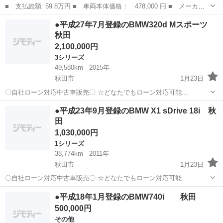
■ 支払総額: 59.8万円 ■ 車両本体価格： 478,000 円 ■ メーカー
名： ＢＭＷ ■ 車種名： ２シリーズ ■ グレード名： ２１８ｉ
福島
本宮市
その他
●平成27年7月登録のBMW320d Mスポーツ
アクティブツアラー 車検整備付き 後席エアコン デュアルエアコ
秋田
ン 横滑り防...
2,100,000円
3シリーズ
49,580km
2015年
秋田市
1月23日
〇自社ローン対応中古車販売〇 ☆どなたでもローン対応可能
☆ １、勤続年数の短い方や自営業の方 ２、パ
秋田
秋田市
3シリーズ
車両
●平成23年9月登録のBMW X1 sDrive 18i 秋
ートをされる主婦の方や派遣社員の方 ３、自己破産等をされた方やロ
田
ーンが組めない方 ４、他...
1,030,000円
1シリーズ
38,774km
2011年
秋田市
1月23日
〇自社ローン対応中古車販売〇 ☆どなたでもローン対応可能
☆ １、勤続年数の短い方や自営業の方 ２、パートを
秋田
秋田市
1シリーズ
車両
●平成18年1月登録のBMW740i 秋田
される主婦の方や派遣社員の方 ３、自己破産等をされた方やロ
500,000円
ーンが組めない方 ４、他...
その他