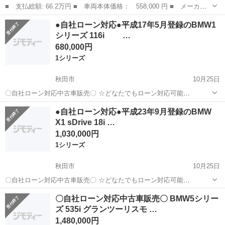
■ 支払総額: 66.2万円 ■ 車両本体価格： 558,000 円 ■ メーカー
名： ＢＭＷ ■ 車種名： ５シリーズ ■ グレード名： ５２３
宮城
仙台市
5シリーズ
●自社ローン対応●平成17年5月登録のBMW1
ｉ 車検整備付き ナビ バックカメラ ＴＶ Ｂｌｕｅｔｏｏｔ
シリーズ 116i …
ｈ 電動パーキン...
680,000円
1シリーズ
秋田市
10月25日
〇自社ローン対応中古車販売〇 ☆どなたでもローン対応可能
☆ １、勤続年数の短い方や自営業の方 ２、パートを
秋田
秋田市
1シリーズ
車両
●自社ローン対応●平成23年9月登録のBMW
される主婦の方や派遣社員の方 ３、自己破産等をされた方やローンが
X1 sDrive 18i …
組めない方 ４、他社様で...
1,030,000円
1シリーズ
秋田市
10月25日
〇自社ローン対応中古車販売〇 ☆どなたでもローン対応可能
☆ １、勤続年数の短い方や自営業の方 ２、パートを
秋田
秋田市
1シリーズ
車両
〇自社ローン対応中古車販売〇 BMW5シリー
される主婦の方や派遣社員の方 ３、自己破産等をされた方やロ...
ズ 535i グランツーリスモ …
1,480,000円