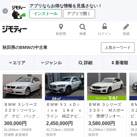
アプリならお得な情報を見逃さない！
インストール
アプリで開く
秋田県
検索
ログイン
投稿
秋田県のBMWの中古車
人気キーワード
エリア
ジャンル
詳細
新着順
ＢＭＷ ３シリーズ
ＢＭＷ Ｘ１ ｘＤｒ
ＢＭＷ ３シリーズ
Ｂ
３２０ｉツーリン
ｉｖｅ １８ｄ ｘ
３３０ｉ Ｍスポー
３
グ ナビ バックカ
ライン 純正ナビ
ツ 禁煙ワンオーナ
ビ
メラ プッシュスタ
ＬＥＤ Ｂカメラ
ー ＢＭＷ正規ディ
Ｂ
300,000円
2,450,000円
3,580,000円
1,
ート 黒革シート
パワーシート ハー
ーラー記録簿完備
パ
81,000km / 2006年
42,713km / 2020年
31,200km / 2020年
38,
ＥＴＣ スタッドレ
フレザー パワーテ
純正ナビ 全方位カ
Ｔ
宮城県 多賀城市
秋田市
秋田市
秋