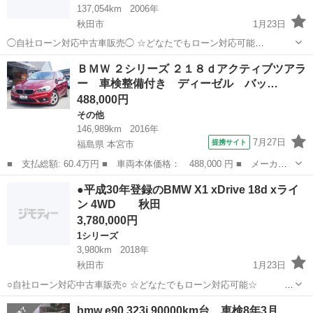
137,054km
2006年
秋田市
1月23日
◯自社ローン対応中古車販売◯ ☆どなたでもローン対応可能
☆ １、勤続年数の短い方や自営業の方 ２、パ
秋田
秋田市
その他
車両
ＢＭＷ ２シリーズ ２１８ｄアクティブツアラ
ートをされる主婦の方や派遣社員の方 ３、自己破産等をされた方やロ
ー 車検整備付き ディーゼル バッ…
ーンが組めない方 ４、他...
488,000円
その他
146,989km
2016年
7月27日
提携サイト
福島県 本宮市
■ 支払総額: 60.4万円 ■ 車両本体価格： 488,000 円 ■ メーカー
名： ＢＭＷ ■ 車種名： ２シリーズ ■ グレード名： ２１８ｄ
福島
本宮市
その他
●平成30年登録のBMW X1 xDrive 18d xライ
アクティブツアラー 車検整備付き ディーゼル バックカメラ Ｅ
ン 4WD 秋田
ＴＣ ＨＩＤ...
3,780,000円
1シリーズ
3,980km
2018年
秋田市
1月23日
○自社ローン対応中古車販売○ ☆どなたでもローン対応可能☆
１、勤続年数の短い方や自営業の方 ２、パートをされる主婦の
秋田
秋田市
1シリーズ
車両
bmw e90 323i 90000km台 車検8年3月
方や派遣社員の方 ３、自己破産等をされた方やローンが組めない方