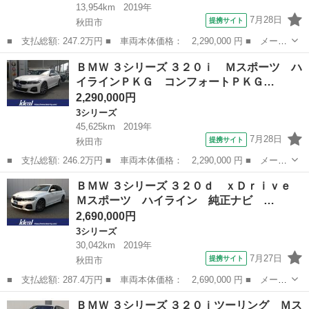
13,954km
2019年
7月28日
提携サイト
秋田市
■ 支払総額: 247.2万円 ■ 車両本体価格： 2,290,000 円 ■ メーカ
ー名： ＢＭＷ ■ 車種名： Ｘ１ ■ グレード名： ｘＤｒｉｖ
秋田
秋田市
その他
ＢＭＷ ３シリーズ ３２０ｉ Ｍスポーツ ハ
ｅ １８ｄ Ｍスポーツ 純正ナビ ＬＥＤ Ｂカメラ パワーテー
イラインＰＫＧ コンフォートＰＫＧ…
ルゲート ...
2,290,000円
3シリーズ
45,625km
2019年
7月28日
提携サイト
秋田市
■ 支払総額: 246.2万円 ■ 車両本体価格： 2,290,000 円 ■ メーカ
ー名： ＢＭＷ ■ 車種名： ３シリーズ ■ グレード名： ３２０
秋田
秋田市
3シリーズ
ＢＭＷ ３シリーズ ３２０ｄ ｘＤｒｉｖｅ
ｉ Ｍスポーツ ハイラインＰＫＧ コンフォートＰＫＧ ヘッドア
Ｍスポーツ ハイライン 純正ナビ …
ップディ...
2,690,000円
3シリーズ
30,042km
2019年
7月27日
提携サイト
秋田市
■ 支払総額: 287.4万円 ■ 車両本体価格： 2,690,000 円 ■ メーカ
ー名： ＢＭＷ ■ 車種名： ３シリーズ ■ グレード名： ３２０
秋田
秋田市
3シリーズ
ＢＭＷ ３シリーズ ３２０ｉツーリング Ｍス
ｄ ｘＤｒｉｖｅ Ｍスポーツ ハイライン 純正ナビ ヘッドアッ