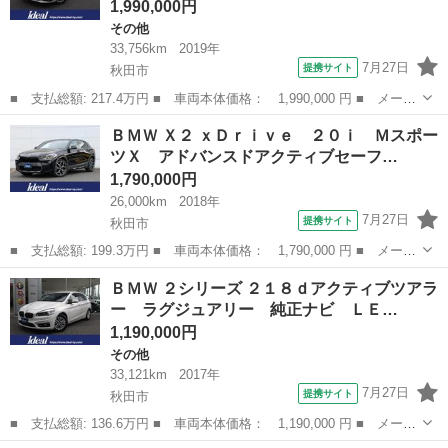
1,990,000円
その他
33,756km
2019年
7月27日
提携サイト
秋田市
■ 支払総額: 217.4万円 ■ 車両本体価格： 1,990,000 円 ■ メーカ
ー名： ＢＭＷ ■ 車種名： ２シリーズ ■ グレード名： ２１８
秋田
秋田市
その他
ＢＭＷ Ｘ２ ｘＤｒｉｖｅ ２０ｉ Ｍスポー
ｄグランツアラー ラグジュアリー コンフォートアクセス 純正ナ
ツＸ アドバンスドアクティブセーフ…
ビ ＬＥ...
1,790,000円
26,000km
2018年
7月27日
提携サイト
秋田市
■ 支払総額: 199.3万円 ■ 車両本体価格： 1,790,000 円 ■ メーカ
ー名： ＢＭＷ ■ 車種名： Ｘ２ ■ グレード名： ｘＤｒｉｖ
秋田
秋田市
BMW
ＢＭＷ ２シリーズ ２１８ｄアクティブツアラ
ｅ ２０ｉ ＭスポーツＸ アドバンスドアクティブセーフティパッ
ー ラグジュアリー 純正ナビ ＬＥ…
ケージ Ｈ...
1,190,000円
その他
33,121km
2017年
7月27日
提携サイト
秋田市
■ 支払総額: 136.6万円 ■ 車両本体価格： 1,190,000 円 ■ メーカ
ー名： ＢＭＷ ■ 車種名： ２シリーズ ■ グレード名： ２１８