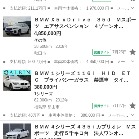
■ 支払総額: 211.1万円 ■ 車両本体価格： 1,970,000 円 ■ メーカ
ー名： ＢＭＷ ■ 車種名： Ｘ４ ■ グレード名： ｘＤｒｉｖ
秋田
秋田市
BMW
ＢＭＷ Ｘ５ ｘＤｒｉｖｅ ３５ｄ Ｍスポー
ｅ ２８ｉ Ｍスポーツ 純正ナビ・フルセグＴＶ・全方位カメラ・
ツ エアサスペンション ４ゾーンオ…
ＥＴＣ・純...
4,850,000円
その他
38,500km
2019年
7月26日
提携サイト
秋田市
■ 支払総額: 500.7万円 ■ 車両本体価格： 4,850,000 円 ■ メーカ
ー名： ＢＭＷ ■ 車種名： Ｘ５ ■ グレード名： ｘＤｒｉｖ
秋田
秋田市
その他
ＢＭＷ １シリーズ １１６ｉ ＨＩＤ ＥＴ
ｅ ３５ｄ Ｍスポーツ エアサスペンション ４ゾーンオートマチ
Ｃ プライバシーガラス 禁煙車 タイ…
ック エア...
380,000円
1シリーズ
82,000km
2012年
7月27日
提携サイト
福島県 郡山市
■ 支払総額: 48万円 ■ 車両本体価格： 380,000 円 ■ メーカー
名： ＢＭＷ ■ 車種名： １シリーズ ■ グレード名： １１６
福島
郡山市
1シリーズ
ＢＭＷ ４シリーズ ４３５ｉカブリオレ Ｍス
ｉ ＨＩＤ ＥＴＣ プライバシーガラス 禁煙車 タイミングチェ
ポーツ 走行５千キロ台 法人ワンオ…
ーン ■ 排気量：...