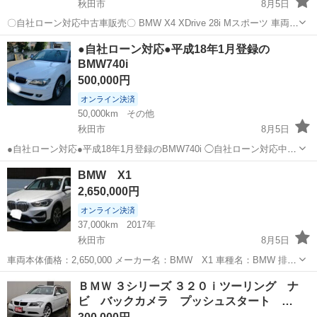
秋田市
8月5日
〇自社ローン対応中古車販売〇 BMW X4 XDrive 28i Mスポーツ 車両本
体価格：2,580,000円 メーカー名：BMW 車種名：BMW X4 XDrive 28i
秋田
秋田市
BMW
車両
●自社ローン対応●平成18年1月登録の
Mスポーツ 排気量：2...
BMW740i
500,000円
オンライン決済
50,000km
その他
秋田市
8月5日
●自社ローン対応●平成18年1月登録のBMW740i ◯自社ローン対応中古
車販売◯ ☆どなたでもローン対応可能☆ １、勤続年
秋田
秋田市
BMW
車両
BMW X1
数の短い方や自営業の方 ２、パートをされる主婦の方や派遣社員の方
2,650,000円
...
オンライン決済
37,000km
2017年
秋田市
8月5日
車両本体価格：2,650,000 メーカー名：BMW X1 車種名：BMW 排気
量：2000㏄ 年式：H29 走行距離：37000㌔ 色名：白 駆動方式：4DW
秋田
秋田市
BMW
車両
ＢＭＷ ３シリーズ ３２０ｉツーリング ナ
※自社分割...
ビ バックカメラ プッシュスタート …