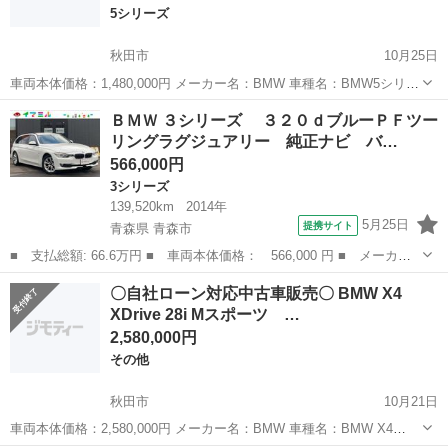
5シリーズ
秋田市
10月25日
車両本体価格：1,480,000円 メーカー名：BMW 車種名：BMW5シリー
ズ 535i グランツーリスモ 排気量：3,000cc 年式：23年 走行距離：
秋田
秋田市
5シリーズ
車両
ＢＭＷ ３シリーズ ３２０ｄブルーＰＦツー
95,509km 色名：ホワイ...
リングラグジュアリー 純正ナビ バ…
566,000円
3シリーズ
139,520km
2014年
5月25日
提携サイト
青森県 青森市
■ 支払総額: 66.6万円 ■ 車両本体価格： 566,000 円 ■ メーカー
名： ＢＭＷ ■ 車種名： ３シリーズ ■ グレード名： ３２０
青森
青森市
3シリーズ
〇自社ローン対応中古車販売〇 BMW X4
ｄブルーＰＦツーリングラグジュアリー 純正ナビ バックカメラ
XDrive 28i Mスポーツ …
パワーバック...
2,580,000円
その他
秋田市
10月21日
車両本体価格：2,580,000円 メーカー名：BMW 車種名：BMW X4