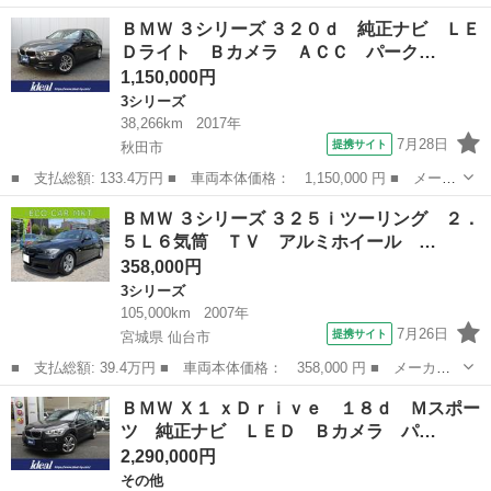
ー名： ＢＭＷ ■ 車種名： ３シリーズ ■ グレード名： ３３０
秋田
秋田市
3シリーズ
ＢＭＷ ３シリーズ ３２０ｄ 純正ナビ ＬＥ
ｉ Ｍスポーツ 禁煙ワンオーナー ＢＭＷ正規ディーラー記録簿完
Ｄライト Ｂカメラ ＡＣＣ パーク…
備 純正...
1,150,000円
3シリーズ
38,266km
2017年
7月28日
提携サイト
秋田市
■ 支払総額: 133.4万円 ■ 車両本体価格： 1,150,000 円 ■ メーカ
ー名： ＢＭＷ ■ 車種名： ３シリーズ ■ グレード名： ３２０
秋田
秋田市
3シリーズ
ＢＭＷ ３シリーズ ３２５ｉツーリング ２．
ｄ 純正ナビ ＬＥＤライト Ｂカメラ ＡＣＣ パークセンサー
５Ｌ６気筒 ＴＶ アルミホイール …
ＥＴＣ２...
358,000円
3シリーズ
105,000km
2007年
7月26日
提携サイト
宮城県 仙台市
■ 支払総額: 39.4万円 ■ 車両本体価格： 358,000 円 ■ メーカー
名： ＢＭＷ ■ 車種名： ３シリーズ ■ グレード名： ３２５ｉ
宮城
仙台市
3シリーズ
ＢＭＷ Ｘ１ ｘＤｒｉｖｅ １８ｄ Ｍスポー
ツーリング ２．５Ｌ６気筒 ＴＶ アルミホイール ＨＩＤ サン
ツ 純正ナビ ＬＥＤ Ｂカメラ パ…
ルーフ パワ...
2,290,000円
その他