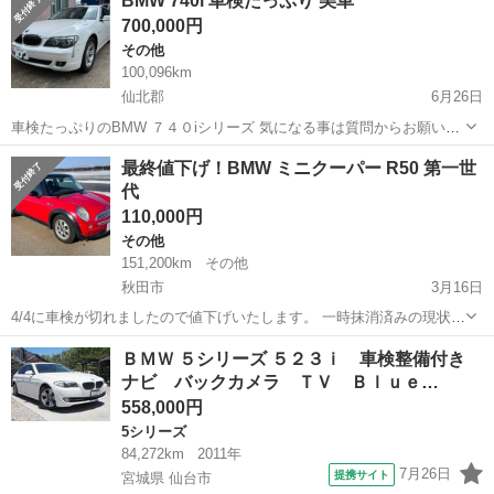
BMW 740i 車検たっぷり 美車
トのキーレスゴー 関東仕入れ 前オーナーさい...
700,000円
その他
100,096km
仙北郡
6月26日
車検たっぷりのBMW ７４０iシリーズ 気になる事は質問からお願いし
ますm(_ _)m
秋田
仙北郡
その他
最終値下げ！BMW ミニクーパー R50 第一世
代
110,000円
その他
151,200km
その他
秋田市
3月16日
4/4に車検が切れましたので値下げいたします。 一時抹消済みの現状渡
しとなります。 現状販売売り切りのリサイクル券も全て込みの価格で
秋田
秋田市
その他
走行距離
ＢＭＷ ５シリーズ ５２３ｉ 車検整備付き
す 今迄大切にメンテしながら乗ってきましたが、この度乗り換えとな
ナビ バックカメラ ＴＶ Ｂｌｕｅ…
り心惜しい処ですが掲載いた...
558,000円
5シリーズ
84,272km
2011年
7月26日
提携サイト
宮城県 仙台市