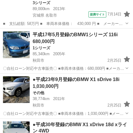
3シリーズ
89,000km
2013年
7月14日
提携サイト
宮城県 名取市
■ 支払総額: 58万円 ■ 車両本体価格： 430,000 円 ■ メーカー
名： ＢＭＷ ■ 車種名： ３シリーズ ■ グレード名： ３２０
宮城
名取市
3シリーズ
平成17年5月登録のBMW1シリーズ 116i
ｉ ｘＤｒｉｖｅ 特・選・車 ４ＷＤ Ｂｌｕｅｔｏｏｔｈオーデ
680,000円
ィオ バックカメラ...
1シリーズ
85,340km
2005年
秋田市
2月25日
〇自社ローン対応中古車販売〇 ■車両本体価格：680,000円 ■メーカー
名：BMW ■車種名：116i ■排気量：1,600cc ■年式：H17年 ■走行距
秋田
秋田市
1シリーズ
車両
●平成23年9月登録のBMW X1 sDrive 18i
離：85,340km ■色名：ブルー ■駆動方...
1,030,000円
その他
38,774km
2011年
秋田市
2月25日
〇自社ローン対応中古車販売〇 ■車両本体価格：1,030,000円 ■メーカ
ー名：BMW ■車種名：X1 sDrive 18i ■排気量：2,000cc ■年式：H23年
秋田
秋田市
その他
車両
●平成30年登録のBMW X1 xDrive 18d xライ
■走行距離：38,774km ■色...
ン 4WD