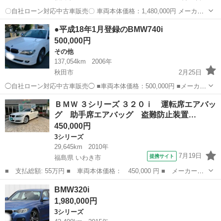
〇自社ローン対応中古車販売〇 車両本体価格：1,480,000円 メーカー
名：BMW 車種名：BMW5シリーズ 535i グランツーリスモ 排気量：
秋田
秋田市
5シリーズ
車両
●平成18年1月登録のBMW740i
3,000cc 年式：23年 走行距離：...
500,000円
その他
137,054km
2006年
秋田市
2月25日
◯自社ローン対応中古車販売◯ ■車両本体価格：500,000円 ■メーカー
名：BMW ■車種名：740i ■排気量：4,000cc ■年式：H18年 ■走行距
秋田
秋田市
その他
車両
ＢＭＷ ３シリーズ ３２０ｉ 運転席エアバッ
離：137,054km ■色名：ホワイト ■...
グ 助手席エアバッグ 盗難防止装置…
450,000円
3シリーズ
29,645km
2010年
7月19日
提携サイト
福島県 いわき市
■ 支払総額: 55万円 ■ 車両本体価格： 450,000 円 ■ メーカー
名： ＢＭＷ ■ 車種名： ３シリーズ ■ グレード名： ３２０
福島
いわき市
3シリーズ
BMW320i
ｉ 運転席エアバッグ 助手席エアバッグ 盗難防止装置 ナビ パ
1,980,000円
ワーステアリング ...
3シリーズ