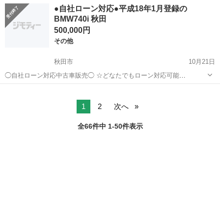
XDrive 28i Mスポーツ 排気量：2,000cc 年式：H27年 走行距離：
秋田
秋田市
その他
車両
●自社ローン対応●平成18年1月登録の
83,256km 色名：ホ...
BMW740i 秋田
500,000円
その他
秋田市
10月21日
◯自社ローン対応中古車販売◯ ☆どなたでもローン対応可能
☆ １、勤続年数の短い方や自営業の方 ２、パートを
秋田
秋田市
その他
車両
される主婦の方や派遣社員の方 ３、自己破産等をされた方やローンが
組めない方 ４、他社様で...
1
2
次へ
全66件中 1-50件表示