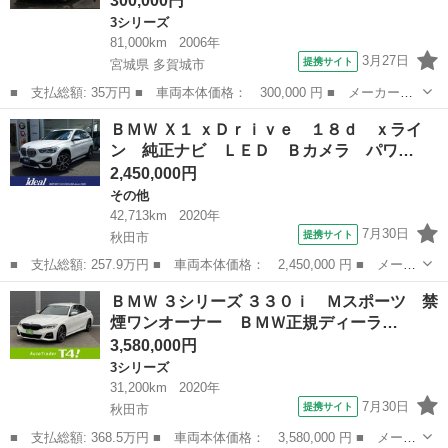
300,000円
3シリーズ
81,000km
2006年
3月27日
提携サイト
宮城県 多賀城市
■ 支払総額: 35万円 ■ 車両本体価格： 300,000 円 ■ メーカー
名： ＢＭＷ ■ 車種名： ３シリーズ ■ グレード名： ３２０ｉ
宮城
多賀城市
3シリーズ
ＢＭＷ Ｘ１ ｘＤｒｉｖｅ １８ｄ ｘライ
ツーリング ナビ バックカメラ プッシュスタート 黒革シート
ン 純正ナビ ＬＥＤ Ｂカメラ パワ…
ＥＴＣ スタッド...
2,450,000円
その他
42,713km
2020年
7月30日
提携サイト
秋田市
■ 支払総額: 257.9万円 ■ 車両本体価格： 2,450,000 円 ■ メーカ
ー名： ＢＭＷ ■ 車種名： Ｘ１ ■ グレード名： ｘＤｒｉｖ
秋田
秋田市
その他
ＢＭＷ ３シリーズ ３３０ｉ Ｍスポーツ 禁
ｅ １８ｄ ｘライン 純正ナビ ＬＥＤ Ｂカメラ パワーシー
煙ワンオーナー ＢＭＷ正規ディーラ…
ト ハーフレ...
3,580,000円
3シリーズ
31,200km
2020年
7月30日
提携サイト
秋田市
■ 支払総額: 368.5万円 ■ 車両本体価格： 3,580,000 円 ■ メーカ