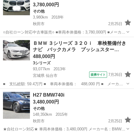
3,780,000円
その他
3,980km
2018年
秋田市
2月25日
○自社ローン対応中古車販売○ ■車両本体価格：3,780,000円 ■メーカー
名：BMW ■車種名：X1 xDrive 18d xライン ■排気量：2,000cc ■年
秋田
秋田市
その他
車両
ＢＭＷ ３シリーズ ３２０ｉ 車検整備付き
式：H30年 ■走行距離：3,980km...
ナビ バックカメラ プッシュスター…
488,000円
3シリーズ
93,077km
2013年
7月26日
提携サイト
宮城県 仙台市
■ 支払総額: 59.4万円 ■ 車両本体価格： 488,000 円 ■ メーカー
名： ＢＭＷ ■ 車種名： ３シリーズ ■ グレード名： ３２０
宮城
仙台市
3シリーズ
H27 BMW740i
ｉ 車検整備付き ナビ バックカメラ プッシュスタート ■ 排気
3,480,000円
量： 200...
その他
148,350km
2015年
秋田市
2月25日
★自社ローン対応★ 車両本体価格：3,480,000円 メーカー名：BMW