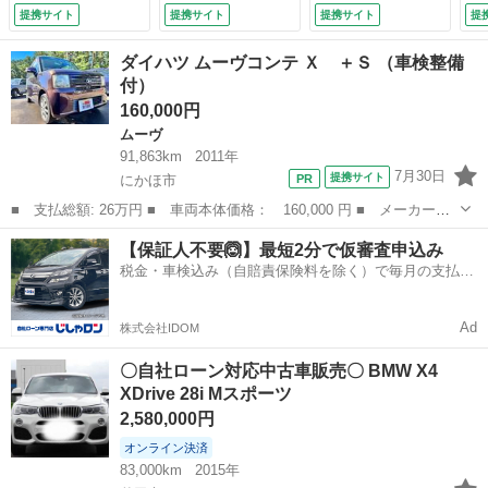
スタイヤ付き （検
ールゲート 衝突警
メラ バックカメ
６
提携サイト
提携サイト
提携サイト
提
9.6）
報 クリアランスソ
ラ 純正オプション
検
ナー オートライ
１９インチＡＷ ヒ
ダイハツ ムーヴコンテ Ｘ ＋Ｓ （車検整備
ト 純正１８インチ
ーター付黒革パワー
付）
ＡＷ （検9.1）
シート パワーバッ
160,000円
クドア ミラーＥＴ
Ｃ リアガラスフィ
ムーヴ
ルム （検9.9）
91,863km
2011年
7月30日
提携サイト
にかほ市
■ 支払総額: 26万円 ■ 車両本体価格： 160,000 円 ■ メーカー
名： ダイハツ ■ 車種名： ムーヴコンテ ■ グレード名： Ｘ
秋田
にかほ市
ムーヴ
ムーヴコンテ
【保証人不要🙆】最短2分で仮審査申込み
＋Ｓ ■ 排気量： 660cc ■ ドア枚数： 5D ■ ミッション： コラ
税金・車検込み（自賠責保険料を除く）で毎月の支払額
ム...
は一定の自社ローン🚗
Ad
株式会社IDOM
〇自社ローン対応中古車販売〇 BMW X4
XDrive 28i Mスポーツ
2,580,000円
オンライン決済
83,000km
2015年