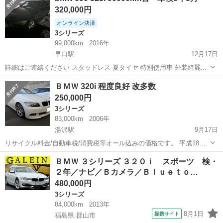
320,000円
４、他社様で...
オンライン決済
3シリーズ
99,000km
2016年
早口駅
12月17日
詳細はご連絡ください スタッドレス 夏タイヤ 特別使用車 外装綺麗で
す 内装年式相当です 下回りも綺麗です
秋田
大館市
早口駅
3シリーズ
スタッドレス
ＢＭＷ 320i 程度良好 改多数
250,000円
3シリーズ
83,000km
2006年
湯沢駅
9月17日
リサイクル料金/自動車税/消費税等オール込みの価格です。 平成18年
320I 内外装とも年式の割には良いコンディションです。 Mスポーツ
秋田
湯沢市
湯沢駅
3シリーズ
走行距離
ＢＭＷ ３シリーズ ３２０ｉ スポーツ 検・
フロントバンパー Mスポーツ 17インチアルミホイール （予備の、M...
２年／ナビ／Ｂカメラ／Ｂｌｕｅｔｏ…
480,000円
3シリーズ
84,000km
2013年
8月1日
提携サイト
福島県 郡山市