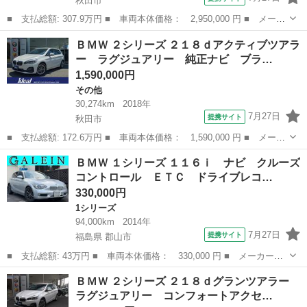
秋田市
■ 支払総額: 307.9万円 ■ 車両本体価格： 2,950,000 円 ■ メーカ
ー名： ＢＭＷ ■ 車種名： Ｘ３ ■ グレード名： ｘＤｒｉｖ
秋田
秋田市
その他
ＢＭＷ ２シリーズ ２１８ｄアクティブツアラ
ｅ ２０ｄ Ｍスポーツ ハイラインＰＫＧ ヘッドアップディスプ
ー ラグジュアリー 純正ナビ ブラ…
レイ 純正...
1,590,000円
その他
30,274km
2018年
7月27日
提携サイト
秋田市
■ 支払総額: 172.6万円 ■ 車両本体価格： 1,590,000 円 ■ メーカ
ー名： ＢＭＷ ■ 車種名： ２シリーズ ■ グレード名： ２１８
秋田
秋田市
その他
ＢＭＷ １シリーズ １１６ｉ ナビ クルーズ
ｄアクティブツアラー ラグジュアリー 純正ナビ ブラックレザー
コントロール ＥＴＣ ドライブレコ…
シート ...
330,000円
1シリーズ
94,000km
2014年
7月27日
提携サイト
福島県 郡山市
■ 支払総額: 43万円 ■ 車両本体価格： 330,000 円 ■ メーカー
名： ＢＭＷ ■ 車種名： １シリーズ ■ グレード名： １１６
福島
郡山市
1シリーズ
ＢＭＷ ２シリーズ ２１８ｄグランツアラー
ｉ ナビ クルーズコントロール ＥＴＣ ドライブレコーダー フ
ラグジュアリー コンフォートアクセ…
ォグ ミラーウイン...