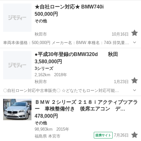
車種名：740i 排気量：3,000cc 年式：H27年 走行距離：148,350km 色
秋田
秋田市
その他
車両
★自社ローン対応★ BMW740i
名：ブラック ...
500,000円
その他
秋田市
10月16日
車両本体価格：500,000円 メーカー名：BMW 車種名：740i 排気量：
4,000cc 年式：H18年 走行距離：137,054km 色名：ホワイト 駆動方
秋田
秋田市
その他
車両
●平成30年登録のBMW320d 秋田
式：2WD ※...
3,580,000円
3シリーズ
2,162km
2018年
秋田市
1月23日
〇自社ローン対応中古車販売〇 ☆どなたでもローン対応可能
☆ １、勤続年数の短い方や自営業の方 ２、パートを
秋田
秋田市
3シリーズ
車両
ＢＭＷ ２シリーズ ２１８ｉアクティブツアラ
される主婦の方や派遣社員の方 ３、自己破産等をされた方やローンが
ー 車検整備付き 後席エアコン デ…
組めない方 ４、他...
478,000円
その他
98,983km
2015年
7月26日
提携サイト
福島県 本宮市