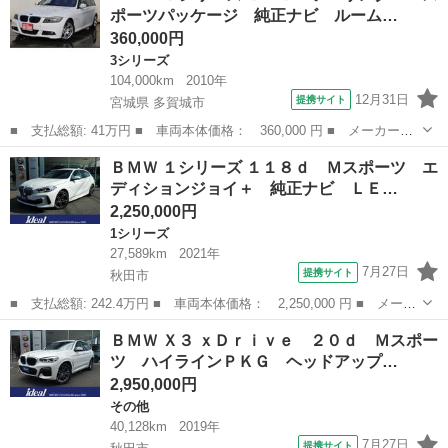
ポーツパッケージ 純正ナビ ルーム…
プディス...
360,000円
3シリーズ
104,000km
2010年
12月31日
提携サイト
宮城県 多賀城市
■ 支払総額: 41万円 ■ 車両本体価格： 360,000 円 ■ メーカー
名： ＢＭＷ ■ 車種名： ３シリーズ ■ グレード名： ３２０ｉ
宮城
多賀城市
3シリーズ
ＢＭＷ １シリーズ １１８ｄ Ｍスポーツ エ
ツーリング Ｍスポーツパッケージ 純正ナビ ルーム型ＥＴＣ プ
ディションジョイ＋ 純正ナビ ＬＥ…
ッシュスタート ...
2,250,000円
1シリーズ
27,589km
2021年
7月27日
提携サイト
秋田市
■ 支払総額: 242.4万円 ■ 車両本体価格： 2,250,000 円 ■ メーカ
ー名： ＢＭＷ ■ 車種名： １シリーズ ■ グレード名： １１８
秋田
秋田市
1シリーズ
ＢＭＷ Ｘ３ ｘＤｒｉｖｅ ２０ｄ Ｍスポー
ｄ Ｍスポーツ エディションジョイ＋ 純正ナビ ＬＥＤ Ｂカメ
ツ ハイラインＰＫＧ ヘッドアップ…
ラ ハー...
2,950,000円
その他
40,128km
2019年
7月27日
提携サイト