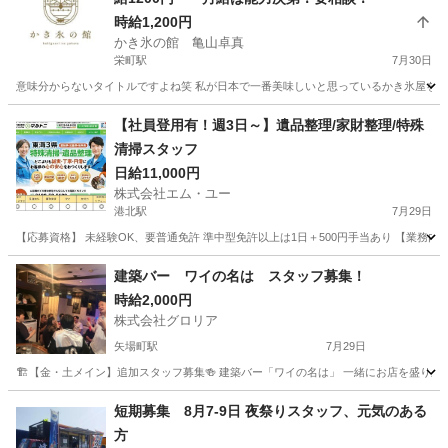
時給1,200円
かき氷の館 亀山卓真
栄町駅
7月30日
意味分からないタイトルですよね笑 私が日本で一番美味しいと思っているかき氷屋をさせて
愛知
名古屋市
栄町駅
飲食
時給
【社員登用有！週3日～】遺品整理/家財整理/特殊
清掃スタッフ
日給11,000円
株式会社エム・ユー
港北駅
7月29日
【応募資格】 未経験OK、要普通免許 準中型免許以上は1日＋500円手当あり 【業務
愛知
名古屋市
港北駅
飲食
スタッフ
建築バー ワイの名は スタッフ募集！
時給2,000円
株式会社グロリア
矢場町駅
7月29日
🏗️【金・土メイン】追加スタッフ募集🍻 建築バー「ワイの名は」 一緒にお店を盛り上
愛知
名古屋市
矢場町駅
その他
スタッフ
短期募集 8月7-9日 夜祭りスタッフ、元気のある
方