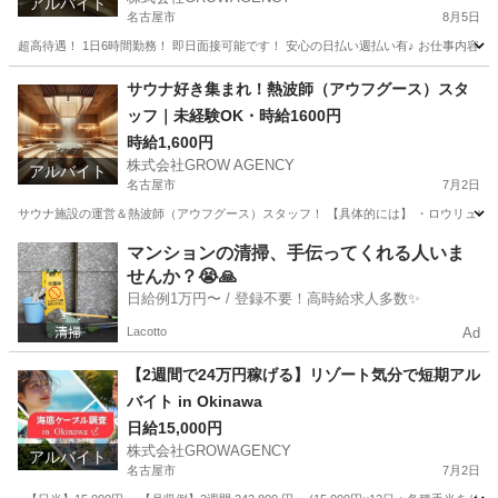
アルバイト
名古屋市
8月5日
超高待遇！ 1日6時間勤務！ 即日面接可能です！ 安心の日払い週払い有♪ お仕事内容は
愛知
名古屋市
その他
時給
サウナ好き集まれ！熱波師（アウフグース）スタ
ッフ｜未経験OK・時給1600円
時給1,600円
株式会社GROW AGENCY
アルバイト
名古屋市
7月2日
サウナ施設の運営＆熱波師（アウフグース）スタッフ！ 【具体的には】 ・ロウリュウ、
愛知
名古屋市
その他
サウナ
マンションの清掃、手伝ってくれる人いま
せんか？😭🙏
日給例1万円〜 / 登録不要！高時給求人多数✨
Lacotto
Ad
【2週間で24万円稼げる】リゾート気分で短期アル
バイト in Okinawa
日給15,000円
株式会社GROWAGENCY
アルバイト
名古屋市
7月2日