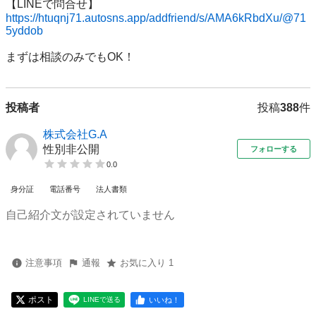
https://htuqnj71.autosns.app/addfriend/s/AMA6kRbdXu/@71
5yddob
まずは相談のみでもOK！
投稿者
投稿
388
件
株式会社G.A
性別非公開
フォローする
0.0
身分証
電話番号
法人書類
自己紹介文が設定されていません
注意事項
通報
お気に入り 1
ポスト
いいね！
LINEで送る