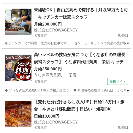
愛知
名古屋市
その他
移動販売
未経験OK｜自由度高めで稼げる｜月収38万円も可
｜キッチンカー販売スタッフ
月給230,000円
株式会社GROWAGENCY
名古屋市
8月5日
キッチンカーでの調理・販売のお仕事です。 ・セントラルキッチンで商品の受け取り ・
愛知
名古屋市
その他
キッチンカー
高いレベルの技術が身につく【うなぎ店の料理長
候補スタッフ】 うなぎ四代目菊川 栄店 キッチン
スタッフ
月給250,000円
うなぎ四代目菊川 栄店
名古屋市
提携サイト
◆ ▽うなぎ店未経験OK！職人の技が身につく ◆ 料理長の経験さえあれば、うなぎ店
愛知
名古屋市
キッチン
【売れた分だけさらに収入UP】日給1.3万円＋歩
合｜やきとり移動販売｜日払い・短期OK
日給13,000円
株式会社GROWAGENCY
名古屋市
8月5日