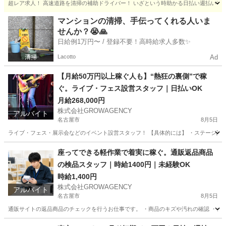
超レア求人！ 高速道路を清掃の補助ドライバー！ いざという時助かる日払い週払い有！ 現
愛知
名古屋市
名古屋駅
その他
助手席
マンションの清掃、手伝ってくれる人いま
せんか？😭🙏
日給例1万円〜 / 登録不要！高時給求人多数✨
Lacotto
Ad
【月給50万円以上稼ぐ人も】“熱狂の裏側”で稼
ぐ。ライブ・フェス設営スタッフ｜日払いOK
月給268,000円
株式会社GROWAGENCY
アルバイト
名古屋市
8月5日
ライブ・フェス・展示会などのイベント設営スタッフ！ 【具体的には】 ・ステージ設営 
愛知
名古屋市
イベントスタッフ
ライブ
座ってできる軽作業で着実に稼ぐ。通販返品商品
の検品スタッフ｜時給1400円｜未経験OK
時給1,400円
株式会社GROWAGENCY
アルバイト
名古屋市
8月5日
通販サイトの返品商品のチェックを行うお仕事です。 ・商品のキズや汚れの確認 ・シー
愛知
名古屋市
倉庫
通販