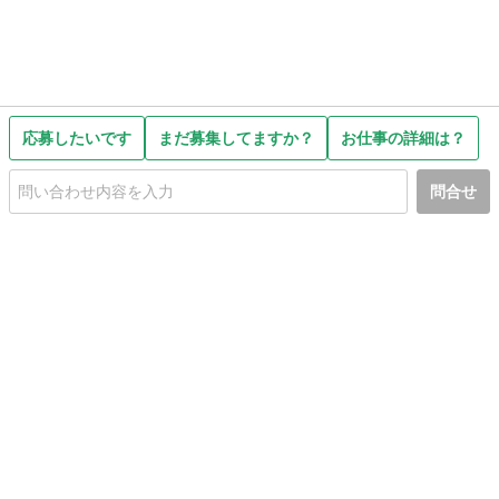
応募したいです
まだ募集してますか？
お仕事の詳細は？
問合せ
初めての方へ
利用規約
プライバシーポリシー
プライバシー・ステートメント
健全化に資する運用方針
お問い合わせ
運営会社
サイトマップ
ご利用ガイド
フリーワードで探す
PC版で表示
都道府県選択