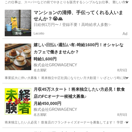
この仕事は、スーパーなどの前でやきとりを販売するシンプルなお仕事。 難しい作業はな
愛知
名古屋市
その他
移動販売
マンションの清掃、手伝ってくれる人いま
せんか？😭🙏
日給例1万円〜 / 登録不要！高時給求人多数✨
Lacotto
Ad
嬉しい日払い週払い有♪時給1600円！オシャレな
カフェで働きませんか？
時給1,600円
株式会社GROWAGENCY
名古屋駅
8月5日
事業拡大に伴い大募集！ 将来独立や正社員になりたい方大歓迎！ いざという時に助かる日
愛知
名古屋市
名古屋駅
カフェ
時給
月収45万スタート！将来独立したい方必見！飲食
店のFCオーナー候補大募集♪
月給450,000円
株式会社GROWAGENCY
名古屋駅
8月5日
将来独立したい人必見！ 飲食店のフランチャイズオーナーを募集してます！ 学歴・経験不
愛知
名古屋市
名古屋駅
その他
1LDK