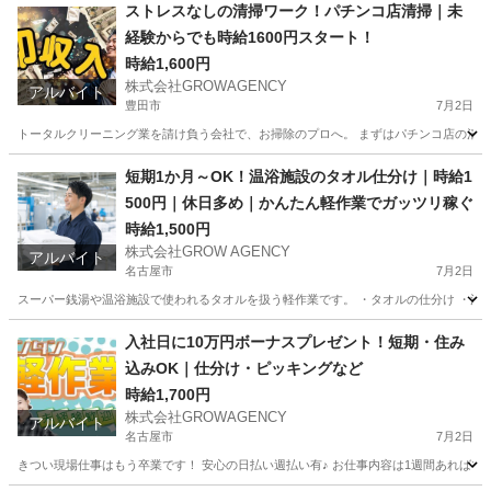
愛知
名古屋市
イベントスタッフ
スタッフ
ストレスなしの清掃ワーク！パチンコ店清掃｜未
経験からでも時給1600円スタート！
時給1,600円
株式会社GROWAGENCY
アルバイト
豊田市
7月2日
トータルクリーニング業を請け負う会社で、お掃除のプロへ。 まずはパチンコ店の清掃か
愛知
豊田市
清掃
時給
短期1か月～OK！温浴施設のタオル仕分け｜時給1
500円｜休日多め｜かんたん軽作業でガッツリ稼ぐ
時給1,500円
株式会社GROW AGENCY
アルバイト
名古屋市
7月2日
スーパー銭湯や温浴施設で使われるタオルを扱う軽作業です。 ・タオルの仕分け ・洗濯
愛知
名古屋市
工場
時給
入社日に10万円ボーナスプレゼント！短期・住み
込みOK｜仕分け・ピッキングなど
時給1,700円
株式会社GROWAGENCY
アルバイト
名古屋市
7月2日
きつい現場仕事はもう卒業です！ 安心の日払い週払い有♪ お仕事内容は1週間あればマス