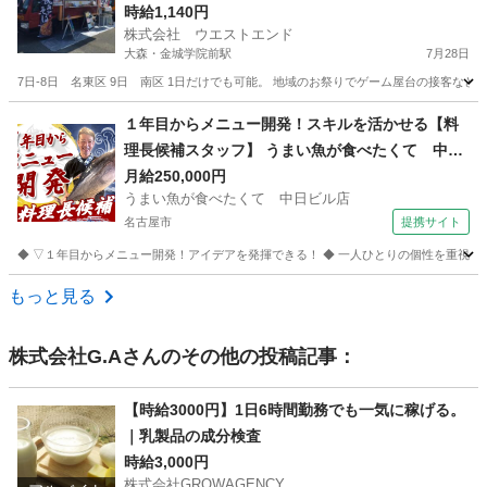
時給1,140円
株式会社 ウエストエンド
大森・金城学院前駅
7月28日
7日-8日 名東区 9日 南区 1日だけでも可能。 地域のお祭りでゲーム屋台の接客など
愛知
名古屋市
大森・金城学院前駅
パン
スタッフ
１年目からメニュー開発！スキルを活かせる【料
理長候補スタッフ】 うまい魚が食べたくて 中日
ビル店 キッチンスタッフ
月給250,000円
うまい魚が食べたくて 中日ビル店
名古屋市
提携サイト
◆ ▽１年目からメニュー開発！アイデアを発揮できる！ ◆ 一人ひとりの個性を重視し
愛知
名古屋市
キッチン
もっと見る
株式会社G.A
さんのその他の投稿記事：
【時給3000円】1日6時間勤務でも一気に稼げる。
｜乳製品の成分検査
時給3,000円
株式会社GROWAGENCY