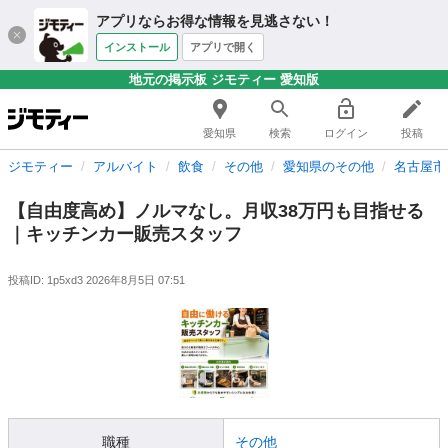
アプリならお得な情報を見逃さない！
インストール
アプリで開く
地元の掲示板 ジモティー 愛知版
愛知県
検索
ログイン
投稿
ジモティー
アルバイト
飲食
その他
愛知県のその他
名古屋市
【自由度高め】ノルマなし。月収38万円も目指せる
｜キッチンカー販売スタッフ
投稿ID: 1p5xd3
2026年8月5日 07:51
職種
その他