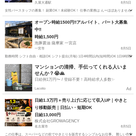
久屋大通駅
8月5日
女性バースタッフの募集！ 副業OK！未経験OK！ 仕事の業務は んーほぼありません笑
愛知
名古屋市
久屋大通駅
バーテンダー
スタッフ
オープン時給1500円‼️アルバイト、パート大募集
中‼️
時給1,500円
泡豚醤油 薩摩家 一宮店
一宮市
8月5日
勤務時間 シフト自由・相談OK シフト提出(月毎) 1日4時間以内(短時間)OK 1日6時間以内O
愛知
一宮市
その他
夏休み
マンションの清掃、手伝ってくれる人いま
せんか？😭🙏
日給例1万円〜 / 登録不要！高時給求人多数✨
Lacotto
Ad
日給1.3万円＋売り上げに応じて収入UP｜やきと
り移動販売｜日払い・短期OK
日給13,000円
株式会社GROWAGENCY
名古屋市
8月5日
この仕事は、スーパーなどの前でやきとりを販売するシンプルなお仕事。 難しい作業はな