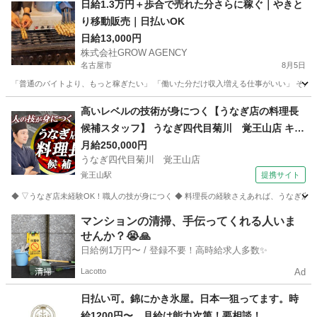
日給1.3万円＋歩合で売れた分さらに稼ぐ｜やきと
り移動販売｜日払いOK
日給13,000円
株式会社GROW AGENCY
名古屋市
8月5日
「普通のバイトより、もっと稼ぎたい」 「働いた分だけ収入増える仕事がいい」 そんな方
愛知
名古屋市
その他
移動販売
高いレベルの技術が身につく【うなぎ店の料理長
候補スタッフ】 うなぎ四代目菊川 覚王山店 キッ
チンスタッフ
月給250,000円
うなぎ四代目菊川 覚王山店
覚王山駅
提携サイト
◆ ▽うなぎ店未経験OK！職人の技が身につく ◆ 料理長の経験さえあれば、うなぎ店
愛知
名古屋市
覚王山駅
キッチン
マンションの清掃、手伝ってくれる人いま
せんか？😭🙏
日給例1万円〜 / 登録不要！高時給求人多数✨
Lacotto
Ad
日払い可。錦にかき氷屋。日本一狙ってます。時
給1200円〜 月給は能力次第！要相談！