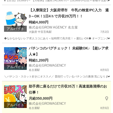
●【日当】15,000円～ 【月収例】2週間 242,800 円～ (15,000円×12日＋各種手当あ
愛知
名古屋市
その他
自営業
【入寮限定】大阪府堺市 牛乳の検査/PC入力 週
3～OK！1日4ｈで月収29万円！！
時給4,000円
株式会社GROW AGENCY 名古屋
アルバイト
大阪府 中百舌鳥駅
7月2日
◆なかなかないレア求人ココにあり＜短時間で高月収！＞週払いOK◆ オープニングスタッ
大阪
堺市
中百舌鳥駅
工場
時給
パチンコのバグチェック！ 未経験OK♪ 【超レア求
人★】
時給1,200円
株式会社GROWAGENCY
アルバイト
名古屋駅
8月5日
＼パチンコ・スロット好きにオススメ／ 普段打っているパチンコの裏側 気になりません
愛知
名古屋市
名古屋駅
その他
レア
助手席に座るだけで月収35万！高速道路清掃のお
仕事！
月給350,000円
株式会社GROWAGENCY
アルバイト
名古屋駅
8月5日