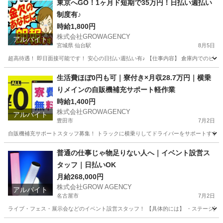
東京へGO！1ヶ月ド短期で35万円！日払い週払い
制度有♪
時給1,800円
株式会社GROWAGENCY
アルバイト
宮城県 仙台駅
8月5日
超高待遇！ 即日面接可能です！ 安心の日払い週払い有♪ 【仕事内容】 倉庫内でのピッキン
宮城
仙台市
仙台駅
軽作業
時給
生活費ほぼ0円も可｜寮付き×月収28.7万円｜横乗
りメインの自販機補充サポート軽作業
時給1,400円
株式会社GROWAGENCY
アルバイト
豊田市
7月2日
自販機補充サポートスタッフ募集！ トラックに横乗りしてドライバーをサポートする シン
愛知
豊田市
配送
スタッフ
普通の仕事じゃ物足りない人へ｜イベント設営ス
タッフ｜日払いOK
月給268,000円
株式会社GROW AGENCY
アルバイト
名古屋市
7月2日
ライブ・フェス・展示会などのイベント設営スタッフ！ 【具体的には】 ・ステージ設営 