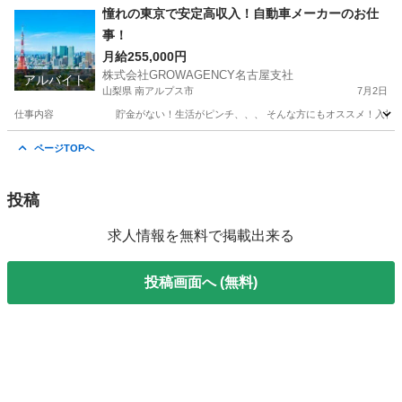
愛知
名古屋市
仕分け
住み込み
憧れの東京で安定高収入！自動車メーカーのお仕
事！
月給255,000円
株式会社GROWAGENCY名古屋支社
アルバイト
山梨県 南アルプス市
7月2日
仕事内容 貯金がない！生活がピンチ、、、 そんな方にもオススメ！入社当日にデジタ
山梨
南アルプス市
工場
東京
羽村市
工場
無期雇用
ページTOPへ
投稿
求人情報を無料で掲載出来る
投稿画面へ (無料)