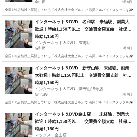
金山駅
8月8日
全国139店舗以上展開している「株式会社大倉ビル」で 清掃アルバイトスタッフを募集して
愛知
名古屋市
金山駅
清掃
インターネット＆DVD 名和駅 未経験、副業大
歓迎！時給1,150円以上 交通費全額支給 社保完
備 髪型髪色自由 日払い、週払いOK！ 店舗内
時給1,150円
インターネット＆DVD 東海店
清掃アルバイト 1日4時間以上 週1日からOK
名和駅
8月8日
全国130店舗以上展開している「株式会社大倉ビル」で 清掃アルバイトスタッフを募集して
愛知
東海市
名和駅
清掃
フリーダイヤル
インターネット＆DVD 新守山駅 未経験、副業
大歓迎！時給1,150円以上 交通費全額支給 社保
完備 髪型髪色自由 日払い、週払いOK！ 店舗
時給1,150円
インターネット＆DVD 新守山19号店
内清掃アルバイト 1日4時間以上 週1日からOK
新守山駅
8月8日
全国130店舗以上展開している「株式会社大倉ビル」で 清掃アルバイトスタッフを募集して
愛知
名古屋市
新守山駅
清掃
フリーダイヤル
インターネット＆DVD金山店 未経験、副業大
歓迎！時給1,150円以上 交通費全額支給 社保完
備 髪型髪色自由 日払い、OK！ 店舗内清掃ア
時給1,150円
マックス 金山店
ルバイト 1日4時間以上 週1日からOK