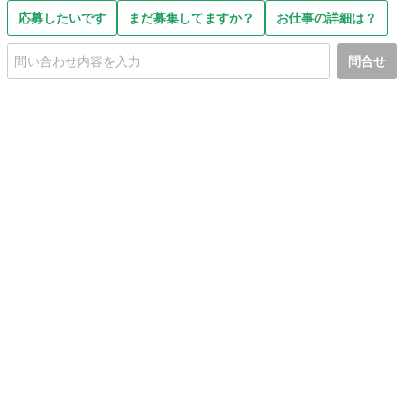
応募したいです
まだ募集してますか？
お仕事の詳細は？
問合せ
初めての方へ
利用規約
プライバシーポリシー
プライバシー・ステートメント
健全化に資する運用方針
お問い合わせ
運営会社
サイトマップ
ご利用ガイド
フリーワードで探す
PC版で表示
都道府県選択
特定商取引法の表示
利用者情報の外部送信について
© 2011-
2026
Jmty, Inc.