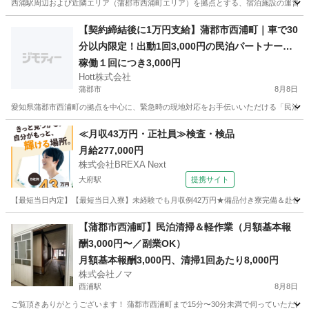
西浦駅周辺および近隣エリア（蒲郡市西浦町エリア）を拠点とする、宿泊施設の運営サポ
愛知
蒲郡市
その他
宿泊施設
【契約締結後に1万円支給】蒲郡市西浦町｜車で30
分以内限定！出動1回3,000円の民泊パートナー募
集
稼働１回につき3,000円
Hott株式会社
蒲郡市
8月8日
愛知県蒲郡市西浦町の拠点を中心に、緊急時の現地対応をお手伝いいただける「民泊駆け
愛知
蒲郡市
軽作業
保健所
≪月収43万円・正社員≫検査・検品
月給277,000円
株式会社BREXA Next
大府駅
提携サイト
【最短当日内定】【最短当日入寮】未経験でも月収例42万円★備品付き寮完備＆赴任旅費
愛知
大府市
大府駅
その他
【蒲郡市西浦町】民泊清掃＆軽作業（月額基本報
酬3,000円〜／副業OK）
月額基本報酬3,000円、清掃1回あたり8,000円
株式会社ノマ
西浦駅
8月8日
ご覧頂きありがとうございます！ 蒲郡市西浦町まで15分〜30分未満で伺っていただけ