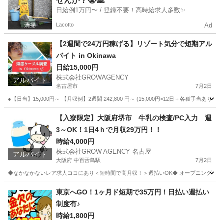
せんか？😭🙏
日給例1万円〜 / 登録不要！高時給求人多数✨
Lacotto
Ad
【2週間で24万円稼げる】リゾート気分で短期アル
バイト in Okinawa
日給15,000円
株式会社GROWAGENCY
アルバイト
名古屋市
7月2日
●【日当】15,000円～ 【月収例】2週間 242,800 円～ (15,000円×12日＋各種手当あ
愛知
名古屋市
その他
自営業
【入寮限定】大阪府堺市 牛乳の検査/PC入力 週
3～OK！1日4ｈで月収29万円！！
時給4,000円
株式会社GROW AGENCY 名古屋
アルバイト
大阪府 中百舌鳥駅
7月2日
◆なかなかないレア求人ココにあり＜短時間で高月収！＞週払いOK◆ オープニングスタッ
大阪
堺市
中百舌鳥駅
工場
時給
東京へGO！1ヶ月ド短期で35万円！日払い週払い
制度有♪
時給1,800円