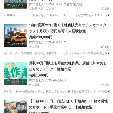
株式会社GROWAGENCY名古屋支社
アルバイト
山梨県 南アルプス市
7月2日
仕事内容 貯金がない！生活がピンチ、、、 そんな方にもオススメ！入社当日にデジタ
山梨
南アルプス市
工場
東京
羽村市
工場
無期雇用
“自由度高め”に働く｜軽食販売キッチンカースタ
ッフ｜月収38万円も可・未経験歓迎
月給230,000円
株式会社GROWAGENCY
アルバイト
名古屋市
8月5日
キッチンカーでの調理・販売のお仕事です。 ・セントラルキッチンで商品の受け取り ・
愛知
名古屋市
その他
キッチンカー
月収30万円以上も可能な軽作業。店舗に卸すおし
ぼりのチェック・梱包作業
時給1,400円
株式会社GROW AGENCY
アルバイト
名古屋市
7月2日
特別なスキルや経験がなくても、安定してしっかり稼げるお仕事です。 シンプルな作業
愛知
名古屋市
工場
おしぼり
【日給14000円・日払いあり】短期OK！解体現場
のサポート｜手元作業中心｜未経験歓迎