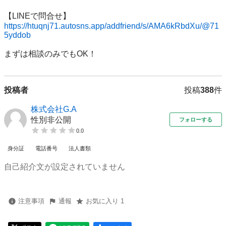
https://htuqnj71.autosns.app/addfriend/s/AMA6kRbdXu/@71
5yddob
投稿者
投稿
388
件
株式会社G.A
性別非公開
フォローする
0.0
身分証
電話番号
法人書類
自己紹介文が設定されていません
注意事項
通報
お気に入り 1