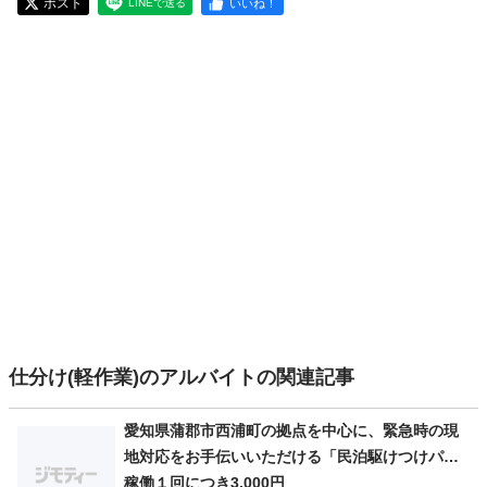
ポスト
いいね！
LINEで送る
仕分け(軽作業)のアルバイトの関連記事
愛知県蒲郡市西浦町の拠点を中心に、緊急時の現
地対応をお手伝いいただける「民泊駆けつけパー
トナー」を募集します。 住宅宿泊事業法（民泊新
稼働１回につき3,000円