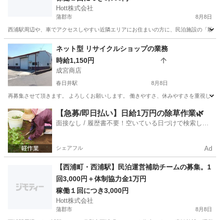
Hott株式会社
法）および蒲郡市の規定に伴い、苦情やトラブル
蒲郡市
8月8日
発生時に迅速に現地へ急行できる体制の構築を重
西浦駅周辺や、車でアクセスしやすい近隣エリアにお住まいの方に、民泊施設の「駆けつ
視しています。この行政の規定をクリアし、健全
な事業運営を継続するため、いざという時に車で
愛知
蒲郡市
軽作業
近隣
ネット型 リサイクルショップの業務
すぐに様子を見に行っていただける方を限定募集
時給1,150円
します。 【ここがポイント！近隣エリアの方への
成宮商店
待遇】 契約締結後に10,000円を支給（先着1名限
春日井駅
8月8日
定） 弊社規定に則り、契約締結後に駆けつけ体制
再募集させて頂きます。 よろしくお願いします。 働きやすさ、休みやすさを重視してます。 
維持の協力
愛知
春日井市
春日井駅
その他
時給
【急募/即日払い】日給1万円の除草作業🌿
面接なし / 履歴書不要！空いている日づけで検索して
即日はたらける✨
シェアフル
Ad
【西浦町・西浦駅】民泊運営補助チームの募集。1
回3,000円＋体制協力金1万円
稼働１回につき3,000円
Hott株式会社
蒲郡市
8月8日