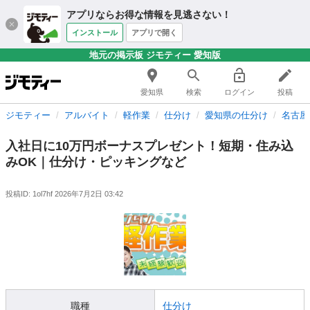
アプリならお得な情報を見逃さない！
インストール
アプリで開く
地元の掲示板 ジモティー 愛知版
愛知県
検索
ログイン
投稿
ジモティー
アルバイト
軽作業
仕分け
愛知県の仕分け
名古屋
入社日に10万円ボーナスプレゼント！短期・住み込
みOK｜仕分け・ピッキングなど
投稿ID: 1ol7hf
2026年7月2日 03:42
職種
仕分け