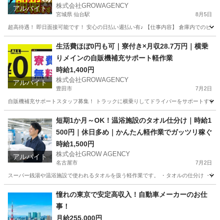
株式会社GROWAGENCY
アルバイト
宮城県 仙台駅
8月5日
超高待遇！ 即日面接可能です！ 安心の日払い週払い有♪ 【仕事内容】 倉庫内でのピッキン
宮城
仙台市
仙台駅
軽作業
時給
生活費ほぼ0円も可｜寮付き×月収28.7万円｜横乗
りメインの自販機補充サポート軽作業
時給1,400円
株式会社GROWAGENCY
アルバイト
豊田市
7月2日
自販機補充サポートスタッフ募集！ トラックに横乗りしてドライバーをサポートする シン
愛知
豊田市
配送
スタッフ
短期1か月～OK！温浴施設のタオル仕分け｜時給1
500円｜休日多め｜かんたん軽作業でガッツリ稼ぐ
時給1,500円
株式会社GROW AGENCY
アルバイト
名古屋市
7月2日
スーパー銭湯や温浴施設で使われるタオルを扱う軽作業です。 ・タオルの仕分け ・洗濯
愛知
名古屋市
工場
時給
憧れの東京で安定高収入！自動車メーカーのお仕
事！
月給255,000円