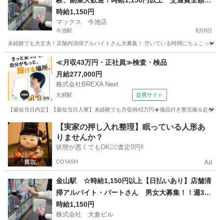
験、副業大歓迎！時給1,150円以上 交通費全額支
給 髪型髪色自由 日払い、週払いOK！ 店舗内
時給1,150円
マックス 今池店
清掃アルバイト 1日4時間以上 週1日からOK
今池駅
8月8日
未経験でも大丈夫！店舗内清掃アルバイトさん大募集！ 空いている時間にちょこっとお小
愛知
名古屋市
今池駅
清掃
フリーダイヤル
≪月収43万円・正社員≫検査・検品
月給277,000円
株式会社BREXA Next
大府駅
提携サイト
【最短当日内定】【最短当日入寮】未経験でも月収例42万円★備品付き寮完備＆赴任旅費
愛知
大府市
大府駅
その他
【実家の押し入れ整理】眠っている人形あ
りませんか？
状態が悪くてもOK🙆‍♀️査定0円‼️
COYASH
Ad
金山駅 ☆時給1,150円以上【日払いあり】店舗清
掃アルバイト・パートさん 男女大募集！！週3日
以上1日4時間以上出来る方 簡単な内容のお掃除
時給1,150円
株式会社 大倉ビル
なので初めてでも安心！