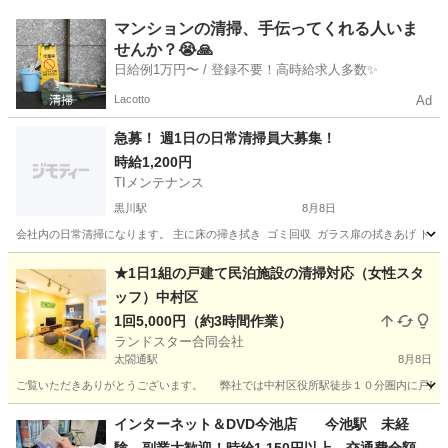
愛知
蒲郡市
西浦駅
清掃
スタッフ
マンションの清掃、手伝ってくれる人いま
せんか？😭🙏
日給例1万円〜 / 登録不要！高時給求人多数✨
Lacotto
Ad
急募！ 週1日の日常清掃員大募集！
時給1,200円
TIメンテナンス
黒川駅
8月8日
会社内の日常清掃になります。 主に床の掃き拭き ゴミ回収 ガラス扉の拭きあげ トイレ
愛知
名古屋市
黒川駅
清掃
★1日1組の戸建て民泊施設の清掃対応（女性スタ
ッフ）中村区
1回5,000円（約3時間作業）
ランドスター合同会社
太閤通駅
8月8日
ご覧いただきありがとうございます。 弊社では中村区役所駅徒歩１０分圏内に戸建て
愛知
名古屋市
太閤通駅
清掃
スタッフ
インターネット＆DVD今池店 今池駅 未経