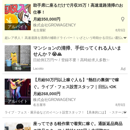
愛知
名古屋市
その他
時給
助手席に座るだけで月収35万！高速道路清掃のお
仕事！
月給350,000円
株式会社GROWAGENCY
アルバイト
名古屋駅
8月5日
超レア求人！ 高速道路を清掃の補助ドライバー！ いざという時助かる日払い週払い有！ 現
愛知
名古屋市
名古屋駅
その他
助手席
マンションの清掃、手伝ってくれる人いま
せんか？😭🙏
日給例1万円〜 / 登録不要！高時給求人多数✨
Lacotto
Ad
【月給50万円以上稼ぐ人も】“熱狂の裏側”で稼
ぐ。ライブ・フェス設営スタッフ｜日払いOK
月給268,000円
株式会社GROWAGENCY
アルバイト
名古屋市
8月5日
ライブ・フェス・展示会などのイベント設営スタッフ！ 【具体的には】 ・ステージ設営 
愛知
名古屋市
イベントスタッフ
ライブ
座ってできる軽作業で着実に稼ぐ。通販返品商品