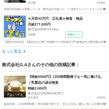
金山駅
8月8日
全国130店舗以上展開している「株式会社大倉ビル」で 清掃アルバイトスタッフを募集して
愛知
名古屋市
金山駅
清掃
フリーダイヤル
≪月収43万円・正社員≫検査・検品
月給277,000円
株式会社BREXA Next
大府駅
提携サイト
【最短当日内定】【最短当日入寮】未経験でも月収例42万円★備品付き寮完備＆赴任旅費
愛知
大府市
大府駅
その他
もっと見る
株式会社G.A
さんのその他の投稿記事：
【時給3000円】1日6時間勤務でも一気に稼げる。
｜乳製品の成分検査
時給3,000円
株式会社GROWAGENCY
アルバイト
名古屋市
8月5日
超高待遇！ 1日6時間勤務！ 即日面接可能です！ 安心の日払い週払い有♪ お仕事内容は