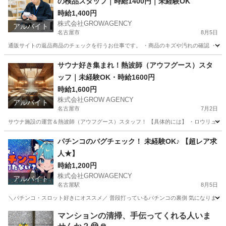
の検品スタッフ｜時給1400円｜未経験OK
時給1,400円
株式会社GROWAGENCY
アルバイト
名古屋市
8月5日
通販サイトの返品商品のチェックを行うお仕事です。 ・商品のキズや汚れの確認 ・シー
愛知
名古屋市
倉庫
通販
サウナ好き集まれ！熱波師（アウフグース）スタ
ッフ｜未経験OK・時給1600円
時給1,600円
株式会社GROW AGENCY
アルバイト
名古屋市
7月2日
サウナ施設の運営＆熱波師（アウフグース）スタッフ！ 【具体的には】 ・ロウリュウ、
愛知
名古屋市
その他
サウナ
パチンコのバグチェック！ 未経験OK♪ 【超レア求
人★】
時給1,200円
株式会社GROWAGENCY
アルバイト
名古屋駅
8月5日
＼パチンコ・スロット好きにオススメ／ 普段打っているパチンコの裏側 気になりません
愛知
名古屋市
名古屋駅
その他
レア
マンションの清掃、手伝ってくれる人いま