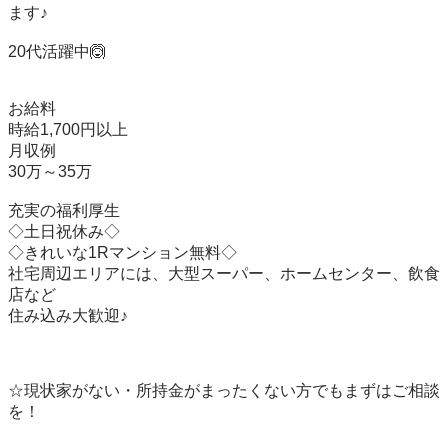
ます♪

20代活躍中🙆

お給料

時給1,700円以上

月収例

30万～35万

充実の福利厚生

◇土日祝休み◇

◇きれいな1Rマンション無料◇

社宅周辺エリアには、大型スーパー、ホームセンター、飲食
店など

住み込み大歓迎♪

☆現状家がない・所持金がまったくない方でもまずはご相談
を！
