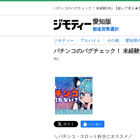
愛知
版
都道府県選択
ジモティー
アルバイト
その他
愛知県
パチンコのバグチェック！ 未経験
m）
ポスト
いいね！
＼パチンコ・スロット好きにオススメ／
