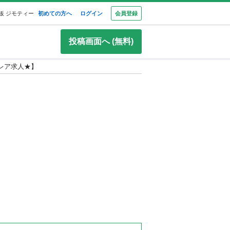
板 ジモティー
初めての方へ
ログイン
会員登録
投稿画面へ (無料)
超レア求人★】