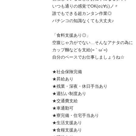
いつも通りの感覚でOK(σ≧∀≦)ノ〃

誰でもできる超カンタン作業◎

パチンコの知識なくても大丈夫♪

「食料支援あり◎」

空腹じゃ力がでない…そんなアナタの為に

カップ麵などを支給(=｀ω´=)

自分のペースでお仕事しましょうね☆

★社会保険完備

★昇給あり

★残業・深夜・休日手当あり

★週払い制度あり

★交通費支給

★車通勤可

★寮完備・住宅手当あり

★生活支援あり

★食糧支援あり
