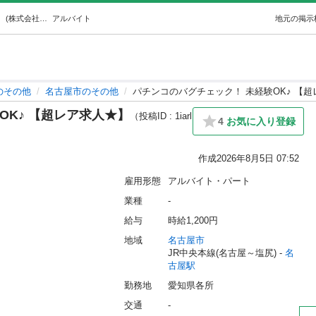
パチンコのバグチェック！ 未経験OK♪ 【超レア求人★】 (株式会社G.A) 名古屋のその他の無料求人広告・アルバイト・バイト募集情報｜ジモティー
アルバイト
地元の掲示
のその他
名古屋市のその他
パチンコのバグチェック！ 未経験OK♪ 【
OK♪ 【超レア求人★】
（投稿ID : 1iarl
4
お気に入り登録
作成
2026年8月5日 07:52
雇用形態
アルバイト・パート
業種
-
給与
時給1,200円
地域
名古屋市
JR中央本線(名古屋～塩尻) - 
名
古屋駅
勤務地
愛知県各所
交通
-