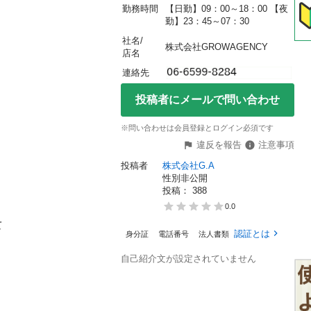
勤務時間
【日勤】09：00～18：00 【夜
勤】23：45～07：30
社名/
株式会社GROWAGENCY
店名
連絡先
投稿者にメールで問い合わせ
※問い合わせは会員登録とログイン必須です
違反を報告
注意事項
投稿者
株式会社G.A
性別非公開
投稿： 
388
0.0


認証とは
身分証
電話番号
法人書類
自己紹介文が設定されていません