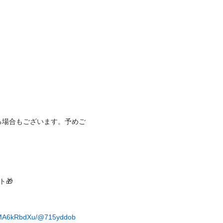
る場合もございます。予めご


s/AMA6kRbdXu/@715yddob