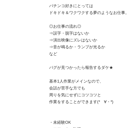
パチンコ好きにとっては

ドキドキ＆ワクワクする夢のようなお仕事。

◎お仕事の流れ◎

⇒誤字・脱字はないか

⇒演出映像にズレはないか

⇒音が鳴るか・ランプが光るか

など

バグが見つかったら報告するダケ★

基本1人作業がメインなので、

会話が苦手な方でも

周りを気にせずにコツコツと

作業をすることができます(*ゝ∀・*) 

・未経験OK
