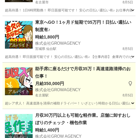
名古屋市
8月5日
超高待遇！ 1日6時間勤務！ 即日面接可能です！ 安心の日払い週払い有♪ お仕事内容は
愛知
名古屋市
その他
時給
東京へGO！1ヶ月ド短期で35万円！日払い週払い
制度有♪
時給1,800円
株式会社GROWAGENCY
アルバイト
宮城県 仙台駅
8月5日
超高待遇！ 即日面接可能です！ 安心の日払い週払い有♪ 【仕事内容】 倉庫内でのピッキン
宮城
仙台市
仙台駅
軽作業
時給
助手席に座るだけで月収35万！高速道路清掃のお
仕事！
月給350,000円
株式会社GROWAGENCY
アルバイト
名古屋駅
8月5日
超レア求人！ 高速道路を清掃の補助ドライバー！ いざという時助かる日払い週払い有！ 現
愛知
名古屋市
名古屋駅
その他
助手席
月収30万円以上も可能な軽作業。店舗に卸すおし
ぼりのチェック・梱包作業
時給1,400円
株式会社GROW AGENCY