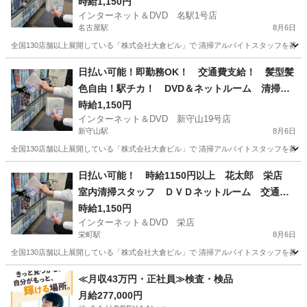
掃バイトスタッフ！
時給1,150円
インターネット＆DVD 名駅1号店
名古屋駅
8月6日
全国130店舗以上展開している「株式会社大倉ビル」で 清掃アルバイトスタッフを募集して
愛知
名古屋市
名古屋駅
清掃
スタッフ
日払い可能！即勤務OK！ 交通費支給！ 髪型髪
色自由！駅チカ！ DVD＆ネットルーム 清掃バ
イトスタッフ！
時給1,150円
インターネット＆DVD 新守山19号店
新守山駅
8月6日
全国130店舗以上展開している「株式会社大倉ビル」で 清掃アルバイトスタッフを募集して
愛知
名古屋市
新守山駅
清掃
スタッフ
日払い可能！ 時給1150円以上 花太郎 栄店
室内清掃スタッフ ＤＶＤネットルーム 交通費
支給！ 髪型髪色自由！ 週2～ＯＫ！1日4ｈ～Ｏ
時給1,150円
インターネット＆DVD 栄店
Ｋ！
栄町駅
8月6日
全国130店舗以上展開している「株式会社大倉ビル」で 清掃アルバイトスタッフを募集して
愛知
名古屋市
栄町駅
清掃
スタッフ
≪月収43万円・正社員≫検査・検品
月給277,000円