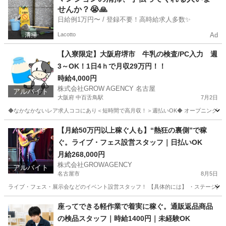
せんか？😭🙏
日給例1万円〜 / 登録不要！高時給求人多数✨
Lacotto
Ad
【入寮限定】大阪府堺市 牛乳の検査/PC入力 週
3～OK！1日4ｈで月収29万円！！
時給4,000円
株式会社GROW AGENCY 名古屋
アルバイト
大阪府 中百舌鳥駅
7月2日
◆なかなかないレア求人ココにあり＜短時間で高月収！＞週払いOK◆ オープニングスタッ
大阪
堺市
中百舌鳥駅
工場
時給
【月給50万円以上稼ぐ人も】“熱狂の裏側”で稼
ぐ。ライブ・フェス設営スタッフ｜日払いOK
月給268,000円
株式会社GROWAGENCY
アルバイト
名古屋市
8月5日
ライブ・フェス・展示会などのイベント設営スタッフ！ 【具体的には】 ・ステージ設営 
愛知
名古屋市
イベントスタッフ
ライブ
座ってできる軽作業で着実に稼ぐ。通販返品商品
の検品スタッフ｜時給1400円｜未経験OK