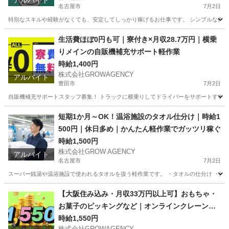
アルバイト
名古屋市
7月2日
特別なスキルや経験がなくても、安定してしっかり稼げるお仕事です。 シンプルな作業
愛知
名古屋市
工場
おしぼり
生活費ほぼ0円も可｜寮付き×月収28.7万円｜横乗
りメインの自販機補充サポート軽作業
時給1,400円
株式会社GROWAGENCY
アルバイト
豊田市
7月2日
自販機補充サポートスタッフ募集！ トラックに横乗りしてドライバーをサポートする シン
愛知
豊田市
配送
スタッフ
短期1か月～OK！温浴施設のタオル仕分け｜時給1
500円｜休日多め｜かんたん軽作業でガッツリ稼ぐ
時給1,500円
株式会社GROW AGENCY
アルバイト
名古屋市
7月2日
スーパー銭湯や温浴施設で使われるタオルを扱う軽作業です。 ・タオルの仕分け ・洗濯
愛知
名古屋市
工場
時給
【大阪住み込み・月収33万円以上可】おもちゃ・
お菓子のピッキングなど｜オンラインクレーンゲ
ーム運営スタッフ
時給1,550円
株式会社GROWAGENCY