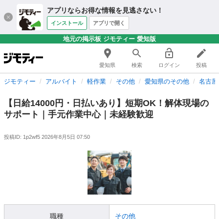
アプリならお得な情報を見逃さない！
インストール
アプリで開く
地元の掲示板 ジモティー 愛知版
愛知県
検索
ログイン
投稿
ジモティー
アルバイト
軽作業
その他
愛知県のその他
名古屋
【日給14000円・日払いあり】短期OK！解体現場の
サポート｜手元作業中心｜未経験歓迎
投稿ID: 1p2wf5
2026年8月5日 07:50
職種
その他