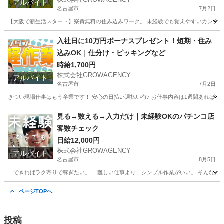
アルバイト
名古屋市
7月2日
【大阪で新生活スタート】寮費無料の住み込みワーク。 未経験でも覚えやすいカンタン作
愛知
名古屋市
その他
スタッフ
入社日に10万円ボーナスプレゼント！短期・住み
込みOK｜仕分け・ピッキングなど
時給1,700円
株式会社GROWAGENCY
アルバイト
名古屋市
7月2日
きつい現場仕事はもう卒業です！ 安心の日払い週払い有♪ お仕事内容は1週間あればマス
愛知
名古屋市
仕分け
住み込み
見る→数える→入力だけ｜未経験OKのパチンコ店
客数チェック
日給12,000円
株式会社GROWAGENCY
アルバイト
名古屋市
8月5日
「できればラク寄りで稼ぎたい」 「難しい仕事より、シンプル作業がいい」 そんな方、か
愛知
名古屋市
パチンコ
パチンコ店
ページTOPへ
投稿