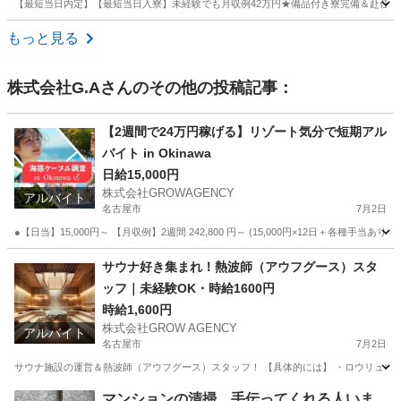
【最短当日内定】【最短当日入寮】未経験でも月収例42万円★備品付き寮完備＆赴任旅費
愛知
大府市
大府駅
その他
もっと見る
株式会社G.A
さんのその他の投稿記事：
【2週間で24万円稼げる】リゾート気分で短期アル
バイト in Okinawa
日給15,000円
株式会社GROWAGENCY
アルバイト
名古屋市
7月2日
●【日当】15,000円～ 【月収例】2週間 242,800 円～ (15,000円×12日＋各種手当あ
愛知
名古屋市
その他
自営業
サウナ好き集まれ！熱波師（アウフグース）スタ
ッフ｜未経験OK・時給1600円
時給1,600円
株式会社GROW AGENCY
アルバイト
名古屋市
7月2日
サウナ施設の運営＆熱波師（アウフグース）スタッフ！ 【具体的には】 ・ロウリュウ、
愛知
名古屋市
その他
サウナ
マンションの清掃、手伝ってくれる人いま