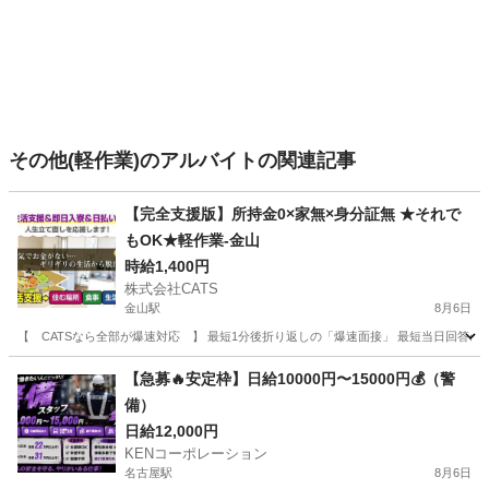
その他(軽作業)のアルバイトの関連記事
【完全支援版】所持金0×家無×身分証無 ★それで
もOK★軽作業-金山
時給1,400円
株式会社CATS
金山駅
8月6日
【 CATSなら全部が爆速対応 】 最短1分後折り返しの「爆速面接」 最短当日回答の「
愛知
名古屋市
金山駅
仕分け
個室
【急募🔥安定枠】日給10000円〜15000円💰（警
備）
日給12,000円
KENコーポレーション
名古屋駅
8月6日