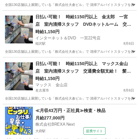
全国130店舗以上展開している「株式会社大倉ビル」で 清掃アルバイトスタッフを募集して
愛知
名古屋市
名古屋駅
清掃
スタッフ
日払い可能！ 時給1150円以上 金太郎 一宮
店 室内清掃スタッフ DVDネットルーム 交通
費支給！ 髪型髪色自由！ 週2～OK！1日4ｈ～
時給1,150円
インターネット＆DVD 一宮22号店
ＯＫ！
稲沢駅
8月6日
全国130店舗以上展開している「株式会社大倉ビル」で 清掃アルバイトスタッフを募集して
愛知
一宮市
稲沢駅
清掃
スタッフ
日払い可能！ 時給1150円以上 マックス金山
店 室内清掃スタッフ 交通費全額支給！ 髪型
髪色自由！ 週2～OK！1日4ｈ～ＯＫ！
時給1,150円
マックス 金山店
名古屋市
8月6日
全国130店舗以上展開している「株式会社大倉ビル」で 清掃アルバイトスタッフを募集して
愛知
名古屋市
清掃
スタッフ
≪月収43万円・正社員≫検査・検品
月給277,000円
株式会社BREXA Next
大府駅
提携サイト