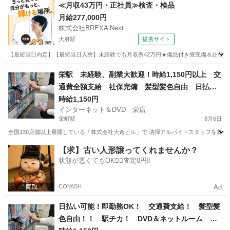
愛知
名古屋市
名古屋駅
清掃
フリーダイヤル
≪月収43万円・正社員≫検査・検品
月給277,000円
株式会社BREXA Next
大府駅
提携サイト
【最短当日内定】【最短当日入寮】未経験でも月収例42万円★備品付き寮完備＆赴任旅費
愛知
大府市
大府駅
その他
栄駅 未経験、副業大歓迎！時給1,150円以上 交
通費全額支給 社保完備 髪型髪色自由 日払
い、週払いOK！ 店舗内清掃アルバイト 1日4時
時給1,150円
インターネット＆DVD 栄店
間以上 週1日からOK
栄町駅
8月6日
全国130店舗以上展開している「株式会社大倉ビル」で 清掃アルバイトスタッフを募集して
愛知
名古屋市
栄町駅
清掃
フリーダイヤル
【求】古い人形譲ってくれませんか？
状態が悪くてもOK🙆‍♀️査定0円‼️
COYASH
Ad
日払い可能！即勤務OK！ 交通費支給！ 髪型髪
色自由！！ 駅チカ！ DVD＆ネットルーム 清