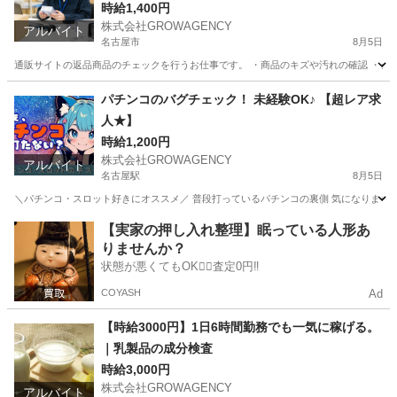
時給1,400円
株式会社GROWAGENCY
アルバイト
名古屋市
8月5日
通販サイトの返品商品のチェックを行うお仕事です。 ・商品のキズや汚れの確認 ・シー
愛知
名古屋市
倉庫
通販
パチンコのバグチェック！ 未経験OK♪ 【超レア求
人★】
時給1,200円
株式会社GROWAGENCY
アルバイト
名古屋駅
8月5日
＼パチンコ・スロット好きにオススメ／ 普段打っているパチンコの裏側 気になりません
愛知
名古屋市
名古屋駅
その他
レア
【実家の押し入れ整理】眠っている人形あ
りませんか？
状態が悪くてもOK🙆‍♀️査定0円‼️
COYASH
Ad
【時給3000円】1日6時間勤務でも一気に稼げる。
｜乳製品の成分検査
時給3,000円
株式会社GROWAGENCY
アルバイト