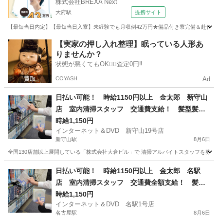
株式会社BREXA Next
大府駅
提携サイト
【最短当日内定】【最短当日入寮】未経験でも月収例42万円★備品付き寮完備＆赴任旅費
愛知
大府市
大府駅
その他
【実家の押し入れ整理】眠っている人形あ
りませんか？
状態が悪くてもOK🙆‍♀️査定0円‼️
COYASH
Ad
日払い可能！ 時給1150円以上 金太郎 新守山
店 室内清掃スタッフ 交通費支給！ 髪型髪色
自由！ 週2～OK！1日4ｈ～ＯＫ！
時給1,150円
インターネット＆DVD 新守山19号店
新守山駅
8月6日
全国130店舗以上展開している「株式会社大倉ビル」で 清掃アルバイトスタッフを募集して
愛知
名古屋市
新守山駅
清掃
スタッフ
日払い可能！ 時給1150円以上 金太郎 名駅
店 室内清掃スタッフ 交通費全額支給！ 髪型
髪色自由！ 週2～OK！1日4ｈ～ＯＫ！
時給1,150円
インターネット＆DVD 名駅1号店
名古屋駅
8月6日