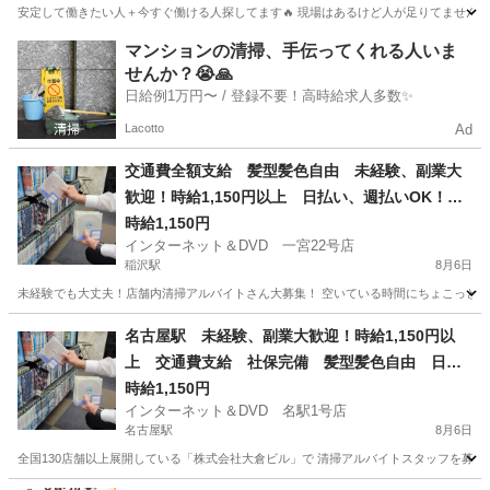
安定して働きたい人＋今すぐ働ける人探してます🔥 現場はあるけど人が足りてません🙏 ー
愛知
名古屋市
名古屋駅
警備員
マンションの清掃、手伝ってくれる人いま
せんか？😭🙏
日給例1万円〜 / 登録不要！高時給求人多数✨
Lacotto
Ad
交通費全額支給 髪型髪色自由 未経験、副業大
歓迎！時給1,150円以上 日払い、週払いOK！
店舗内清掃アルバイト 1日4時間以上 週1日から
時給1,150円
インターネット＆DVD 一宮22号店
OK
稲沢駅
8月6日
未経験でも大丈夫！店舗内清掃アルバイトさん大募集！ 空いている時間にちょこっとお小
愛知
一宮市
稲沢駅
清掃
フリーダイヤル
名古屋駅 未経験、副業大歓迎！時給1,150円以
上 交通費支給 社保完備 髪型髪色自由 日払
い、週払いOK！ 店舗内清掃アルバイト 1日4時
時給1,150円
インターネット＆DVD 名駅1号店
間以上 週1日からOK
名古屋駅
8月6日
全国130店舗以上展開している「株式会社大倉ビル」で 清掃アルバイトスタッフを募集して