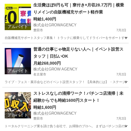
愛知
名古屋市
名古屋駅
その他
助手席
生活費ほぼ0円も可｜寮付き×月収28.7万円｜横乗
りメインの自販機補充サポート軽作業
時給1,400円
株式会社GROWAGENCY
アルバイト
豊田市
7月2日
自販機補充サポートスタッフ募集！ トラックに横乗りしてドライバーをサポートする シン
愛知
豊田市
配送
スタッフ
普通の仕事じゃ物足りない人へ｜イベント設営ス
タッフ｜日払いOK
月給268,000円
株式会社GROW AGENCY
アルバイト
名古屋市
7月2日
ライブ・フェス・展示会などのイベント設営スタッフ！ 【具体的には】 ・ステージ設営 
愛知
名古屋市
イベントスタッフ
スタッフ
ストレスなしの清掃ワーク！パチンコ店清掃｜未
経験からでも時給1600円スタート！
時給1,600円
株式会社GROWAGENCY
アルバイト
豊田市
7月2日
トータルクリーニング業を請け負う会社で、お掃除のプロへ。 まずはパチンコ店の清掃か