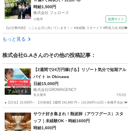
時給1,500円
株式会社 フェローズ
小牧市
提携サイト
【お仕事内容】 ＼こんな方に向いています！／ #未経験 スタートで #即収入化 #頑張
愛知
小牧市
パチンコ
もっと見る
株式会社G.A
さんのその他の投稿記事：
【2週間で24万円稼げる】リゾート気分で短期アル
バイト in Okinawa
日給15,000円
株式会社GROWAGENCY
アルバイト
名古屋市
7月2日
●【日当】15,000円～ 【月収例】2週間 242,800 円～ (15,000円×12日＋各種手当あ
愛知
名古屋市
その他
自営業
サウナ好き集まれ！熱波師（アウフグース）スタ
ッフ｜未経験OK・時給1600円
時給1,600円