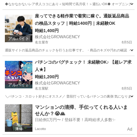
◆なかなかないレア求人ココにあり＜短時間で高月収！＞週払いOK◆ オープニングスタッ
大阪
堺市
中百舌鳥駅
工場
時給
座ってできる軽作業で着実に稼ぐ。通販返品商品
の検品スタッフ｜時給1400円｜未経験OK
時給1,400円
株式会社GROWAGENCY
アルバイト
名古屋市
8月5日
通販サイトの返品商品のチェックを行うお仕事です。 ・商品のキズや汚れの確認 ・シー
愛知
名古屋市
倉庫
通販
パチンコのバグチェック！ 未経験OK♪ 【超レア求
人★】
時給1,200円
株式会社GROWAGENCY
アルバイト
名古屋駅
8月5日
＼パチンコ・スロット好きにオススメ／ 普段打っているパチンコの裏側 気になりません
愛知
名古屋市
名古屋駅
その他
レア
マンションの清掃、手伝ってくれる人いま
せんか？😭🙏
日給例1万円〜 / 登録不要！高時給求人多数✨
Lacotto
Ad