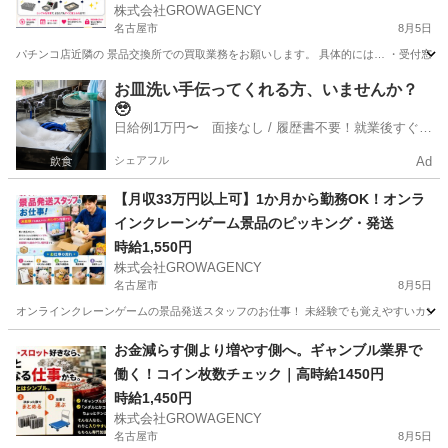
株式会社GROWAGENCY
名古屋市
8月5日
パチンコ店近隣の 景品交換所での買取業務をお願いします。 具体的には… ・受付窓口で
愛知
名古屋市
パチンコ
景品交換所
お皿洗い手伝ってくれる方、いませんか？
🥹
日給例1万円〜 面接なし / 履歴書不要！就業後すぐに
お給料がもらえる✨
シェアフル
Ad
【月収33万円以上可】1か月から勤務OK！オンラ
インクレーンゲーム景品のピッキング・発送
時給1,550円
株式会社GROWAGENCY
名古屋市
8月5日
オンラインクレーンゲームの景品発送スタッフのお仕事！ 未経験でも覚えやすいカンタン
愛知
名古屋市
ゲームセンター
クレーンゲーム
お金減らす側より増やす側へ。ギャンブル業界で
働く！コイン枚数チェック｜高時給1450円
時給1,450円
株式会社GROWAGENCY
名古屋市
8月5日