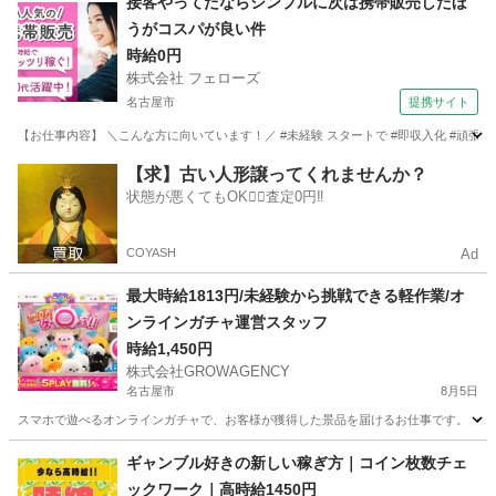
接客やってたならシンプルに次は携帯販売したほ
うがコスパが良い件
時給0円
株式会社 フェローズ
名古屋市
提携サイト
【お仕事内容】 ＼こんな方に向いています！／ #未経験 スタートで #即収入化 #頑張
愛知
名古屋市
パチンコ
【求】古い人形譲ってくれませんか？
状態が悪くてもOK🙆‍♀️査定0円‼️
COYASH
Ad
最大時給1813円/未経験から挑戦できる軽作業/オ
ンラインガチャ運営スタッフ
時給1,450円
株式会社GROWAGENCY
名古屋市
8月5日
スマホで遊べるオンラインガチャで、お客様が獲得した景品を届けるお仕事です。 ・景品
愛知
名古屋市
ゲームセンター
時給
ギャンブル好きの新しい稼ぎ方｜コイン枚数チェ
ックワーク｜高時給1450円