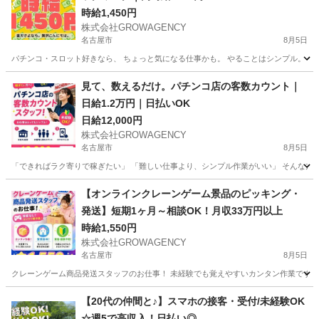
時給1,450円
株式会社GROWAGENCY
名古屋市
8月5日
パチンコ・スロット好きなら、 ちょっと気になる仕事かも。 やることはシンプル。 コイン
愛知
名古屋市
パチンコ
時給
見て、数えるだけ。パチンコ店の客数カウント｜
日給1.2万円｜日払いOK
日給12,000円
株式会社GROWAGENCY
名古屋市
8月5日
「できればラク寄りで稼ぎたい」 「難しい仕事より、シンプル作業がいい」 そんな方、か
愛知
名古屋市
パチンコ
パチンコ店
【オンラインクレーンゲーム景品のピッキング・
発送】短期1ヶ月～相談OK！月収33万円以上
時給1,550円
株式会社GROWAGENCY
名古屋市
8月5日
クレーンゲーム商品発送スタッフのお仕事！ 未経験でも覚えやすいカンタン作業です 接
愛知
名古屋市
ゲームセンター
クレーンゲーム
【20代の仲間と♪】スマホの接客・受付/未経験OK
☆週5で高収入！日払い◎