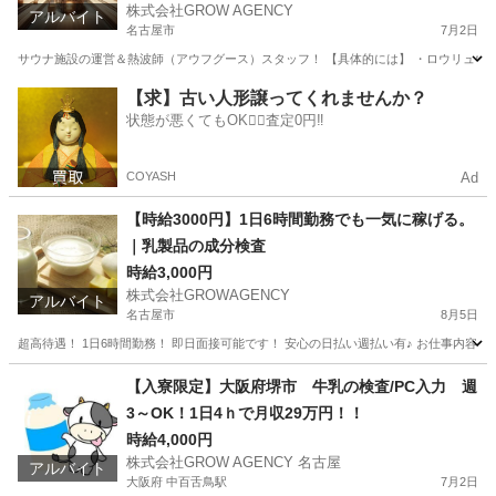
株式会社GROW AGENCY
アルバイト
名古屋市
7月2日
サウナ施設の運営＆熱波師（アウフグース）スタッフ！ 【具体的には】 ・ロウリュウ、
愛知
名古屋市
その他
サウナ
【求】古い人形譲ってくれませんか？
状態が悪くてもOK🙆‍♀️査定0円‼️
COYASH
Ad
【時給3000円】1日6時間勤務でも一気に稼げる。
｜乳製品の成分検査
時給3,000円
株式会社GROWAGENCY
アルバイト
名古屋市
8月5日
超高待遇！ 1日6時間勤務！ 即日面接可能です！ 安心の日払い週払い有♪ お仕事内容は
愛知
名古屋市
その他
時給
【入寮限定】大阪府堺市 牛乳の検査/PC入力 週
3～OK！1日4ｈで月収29万円！！
時給4,000円
株式会社GROW AGENCY 名古屋
アルバイト
大阪府 中百舌鳥駅
7月2日