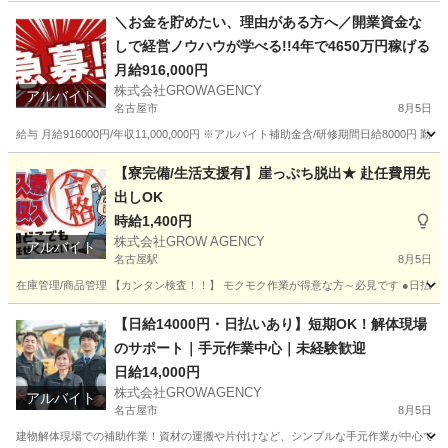
愛知
豊田市
清掃
時給
＼お金を貯めたい、理由がある方へ／開業資金な
しで経営ノウハウが学べる!!4年で4650万円稼げる
月給916,000円
株式会社GROWAGENCY
アルバイト
名古屋市
8月5日
給与 月給916000円/年収11,000,000円 ※アルバイト補助金含/研修期間日給8000円
愛知
名古屋市
ホテル
外国人
【寮完備/生活支援有】崖っぷち脱出★ 赴任費用先
出しOK
時給1,400円
株式会社GROW AGENCY
アルバイト
名古屋駅
8月5日
在庫管理/商品管理 【カンタン検査！！】 モクモク作業が得意な方～必見です ●日払いも
愛知
名古屋市
名古屋駅
工場
生活支援
【日給14000円・日払いあり】短期OK！解体現場
のサポート｜手元作業中心｜未経験歓迎
日給14,000円
株式会社GROWAGENCY
アルバイト
名古屋市
8月5日
建物解体現場での補助作業！資材の運搬や片付けなど、シンプルな手元作業が中心です。 日給1