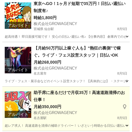
東京へGO！1ヶ月ド短期で35万円！日払い週払い
制度有♪
時給1,800円
株式会社GROWAGENCY
アルバイト
宮城県 仙台駅
8月5日
超高待遇！ 即日面接可能です！ 安心の日払い週払い有♪ 【仕事内容】 倉庫内でのピッキン
宮城
仙台市
仙台駅
軽作業
時給
【月給50万円以上稼ぐ人も】“熱狂の裏側”で稼
ぐ。ライブ・フェス設営スタッフ｜日払いOK
月給268,000円
株式会社GROWAGENCY
アルバイト
名古屋市
8月5日
ライブ・フェス・展示会などのイベント設営スタッフ！ 【具体的には】 ・ステージ設営 
愛知
名古屋市
イベントスタッフ
ライブ
助手席に座るだけで月収35万！高速道路清掃のお
仕事！
月給350,000円
株式会社GROWAGENCY
アルバイト
名古屋駅
8月5日
超レア求人！ 高速道路を清掃の補助ドライバー！ いざという時助かる日払い週払い有！ 現