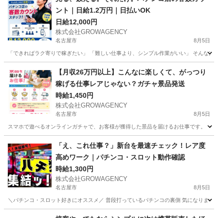
ント｜日給1.2万円｜日払いOK
日給12,000円
株式会社GROWAGENCY
名古屋市
8月5日
「できればラク寄りで稼ぎたい」 「難しい仕事より、シンプル作業がいい」 そんな方、か
愛知
名古屋市
パチンコ
パチンコ店
【月収26万円以上】こんなに楽しくて、がっつり
稼げる仕事レアじゃない？ガチャ景品発送
時給1,450円
株式会社GROWAGENCY
名古屋市
8月5日
スマホで遊べるオンラインガチャで、お客様が獲得した景品を届けるお仕事です。 ・景品
愛知
名古屋市
ゲームセンター
景品
「え、これ仕事？」新台を最速チェック！レア度
高めワーク｜パチンコ・スロット動作確認
時給1,300円
株式会社GROWAGENCY
名古屋市
8月5日
＼パチンコ・スロット好きにオススメ／ 普段打っているパチンコの裏側 気になりませんか
愛知
名古屋市
パチンコ
スロット