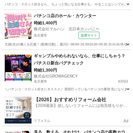
パチンコ・スロット好きなら、 ちょっと気になる仕事かも。 やることはシンプル。 コイン
愛知
名古屋市
パチンコ
時給
パチンコ店のホール・カウンター
時給1,400円
株式会社マルハン 北日本カンパニー
名古屋市
提携サイト
主婦(夫)の働くを応援！ [勤務日数]： 週2日~ 08:00~16:30/16:00~00:30 月/火/水
愛知
名古屋市
パチンコ
ギャンブルやめられないなら、仕事にしちゃう？
パチスロ新台バグチェック
時給1,300円
株式会社GROWAGENCY
名古屋市
8月5日
＼パチンコ・スロット好きにオススメ／ 普段打っているパチンコの裏側 気になりませんか
愛知
名古屋市
パチンコ
スロット
【2026】おすすめリフォーム会社
【2026最新】損しないリフォームには相見積もりが不
可欠！
リフォスム
Ad
見る、数える。それだけ。パチンコ店の客数カウ