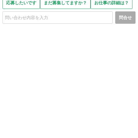
応募したいです
まだ募集してますか？
お仕事の詳細は？
問合せ
初めての方へ
利用規約
プライバシーポリシー
プライバシー・ステートメント
健全化に資する運用方針
お問い合わせ
運営会社
サイトマップ
ご利用ガイド
フリーワードで探す
PC版で表示
都道府県選択
特定商取引法の表示
利用者情報の外部送信について
© 2011-
2026
Jmty, Inc.